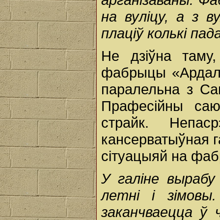
на вуліцу, а з в
плаціў колькі пад
Не дзіўна таму
фабрыцы «Ардаль
паралельна з Са
Прафесійны са
страйк. Непас
кансерватыўная г
сітуацыяй на фаб
У галіне вырабу
летні і зімовы
заканчваецца ў 