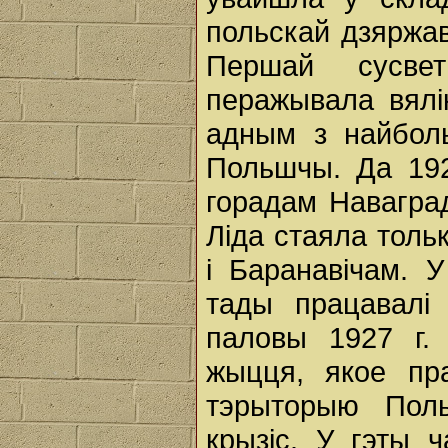
польскай дзяржа
Першай сусве
перажывала вялі
адным з найболь
Польшчы. Да 192
горадам Наваград
Лiда стаяла толь
і Баранавiчам. 
тады працавалі
паловы 1927 г.
жыцця, якое пра
тэрыторыю Поль
крызіс. У гэты 