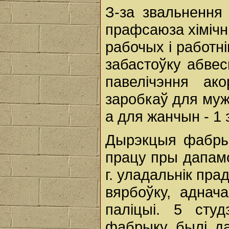
З-за звальнення 
прафсаюза хімічн
рабочых і работн
забастоўку абвес
павелічэння а
заробкаў для мужч
а для жанчын - 1 
Дырэкцыя фабрык
працу пры дапамо
г. уладальнік пр
вярбоўку, аднач
паліцыі. 5 сту
фабрыку былі да