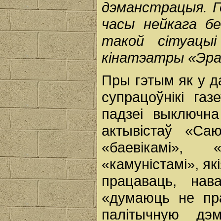
дэманстрацыя. Г
часы нейкага бе
такой сітуацы
кінатэатры «Эр
Пры гэтым як у д
супрацоўнікі га
падзеі выключна
актывістаў «Са
«баевікамі», 
«камуністамі», як
працаваць, нав
«думаюць не пра
палітычную дэ