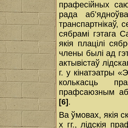
прафесійных саю
рада аб'ядноўва
транспартнікаў, 
сябрамі гэтага С
якія плацілі сяб
члены былі ад гэ
актывістаў лідска
г. у кінатэатры 
колькасць пр
прафсаюзным аб'
.
[6]
Ва ўмовах, якія с
х гг., лідскія п