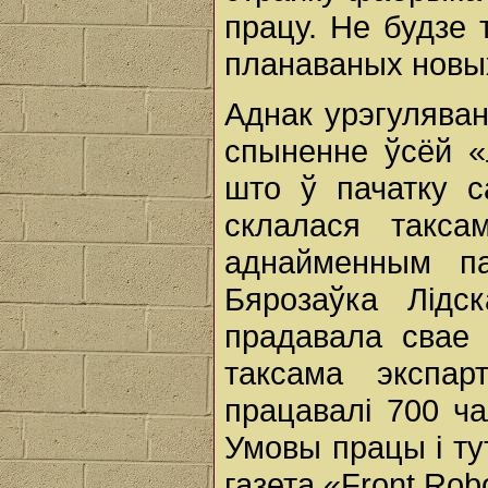
працу. Не будзе 
планаваных новы
Аднак урэгуляван
спыненне ўсёй «
што ў пачатку с
склалася такс
аднайменным па
Бярозаўка Лідс
прадавала свае
таксама экспа
працавалі 700 ч
Умовы працы і ту
газета «Front Rob