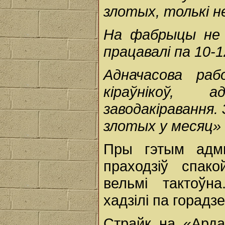
злотых, толькі н
На фабрыцы не б
працавалі па 10-1
Адначасова раб
кіраўнікоў, а
заводакіравання.
злотых у месяц»
Пры гэтым адмы
праходзіў спак
вельмі тактоўна
хадзілі па горадз
Страйк на «Арда