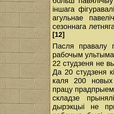
больш павялічыў
іншага фігуравал
агульнае павел
сезоннага летняга
[12]
Пасля правалу п
рабочым ультымат
22 студзеня не в
Да 20 студзеня к
каля 200 новых
працу прадпрыем
складзе прыня
дырэкцыі не пр