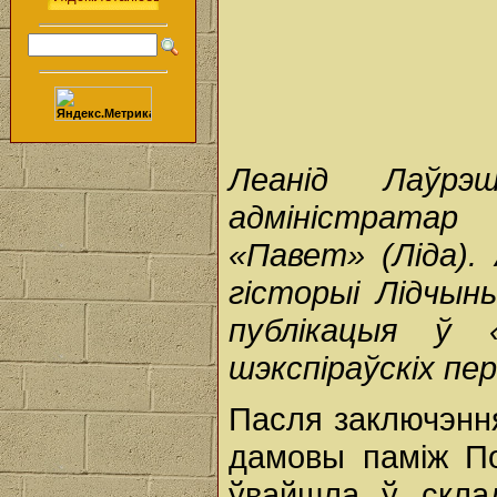
Леанід Лаўрэ
адміністратар
«Павет» (Ліда).
гісторыі Лідчын
публікацыя ў 
шэкспіраўскіх пер
Пасля заключэння
дамовы паміж По
ўвайшла ў скла