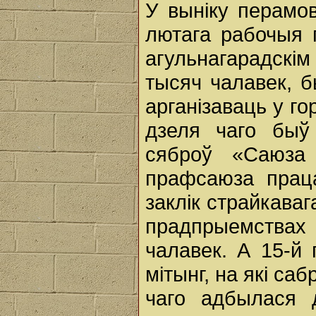
У выніку перамо
лютага рабочыя г
агульнагарадскім 
тысяч чалавек, 
арганізаваць у го
дзеля чаго быў
сяброў «Саюза
прафсаюза праца
заклік страйкаваг
прадпрыемства
чалавек. А 15-й 
мітынг, на які са
чаго адбылася 