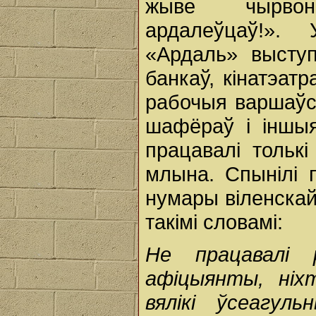
жыве чырвон
ардалеўцаў!».
«Ардаль» выступі
банкаў, кінатэатр
рабочыя варшаўс
шафёраў і іншыя
працавалі толькі
млына. Спынілі 
нумары віленскай
такімі словамі:
Не працавалі р
афіцыянты, ніх
вялікі ўсеагул