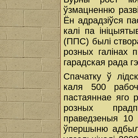
ўзмацненню разв
Ён адрадзіўся па
калі па ініцыят
(ППС) былі ство
розных галінах п
гарадская рада г
Спачатку ў лідс
каля 500 рабо
пастаяннае яго р
розных прадп
праведзеныя 10 
ўпершыню адбыл