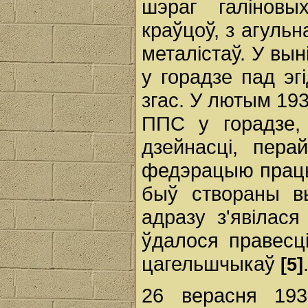
шэраг галіновы
краўцоў, з агуль
металістаў. У вын
у горадзе пад эг
згас. У лютым 19
ППС у горадзе,
дзейнасці, пер
федэрацыю працы 
быў створаны в
адразу з'явілася
ўдалося правесці
цагельшчыкаў
[5]
26 верасня 19