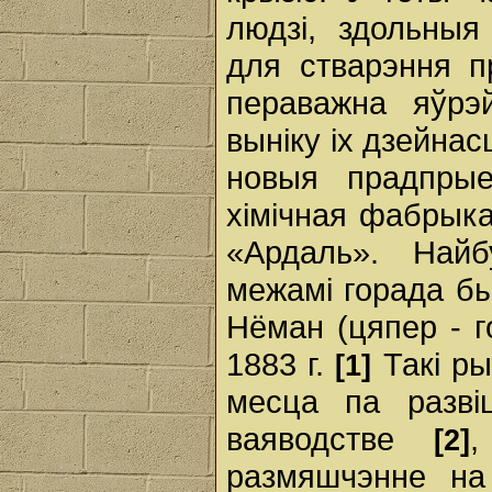
людзі, здольныя
для стварэння п
пераважна яўрэ
выніку іх дзейнасц
новыя прадпрые
хімічная фабрык
«Ардаль». Най
межамі горада б
Нёман (цяпер - г
1883 г.
Такі ры
[1]
месца па разві
ваяводстве
,
[2]
размяшчэнне на