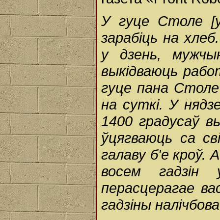
У гуце Столе [у
зарабіць на хлеб
у дзень, мужч
выкідваюць рабо
гуце пана Столе 
на суткі. У няд
1400 градусаў в
ўцягваюць са с
галаву б'е кроў.
восем гадзін
перасцерагае вас
гадзіны налічбов