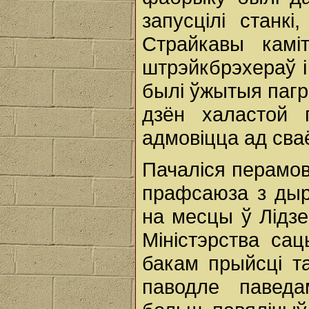
запусцілі станкі
Страйкавы камі
штрэйкбрэхераў і 
былі ўжытыя пагро
дзён халастой
адмовіцца ад сва
Пачаліся перамов
прафсаюза з дыр
на месцы ў Лідзе
Міністэрства са
бакам прыйсці та
паводле паведа