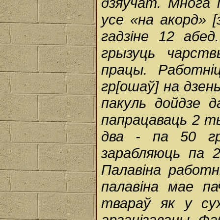
дзяўчат. Многа 
усе «на акорд» [
гадзіне 12 абед
грызуць чарст
працы. Работні
гр[ошаў] на дзе
пакуль дойдзе 
папрацаваць 2 тыд
два - па 50 гр
зарабляюць па 2
Палавіна работн
палавіна мае п
твараў як у су
арганізаваны. Ф