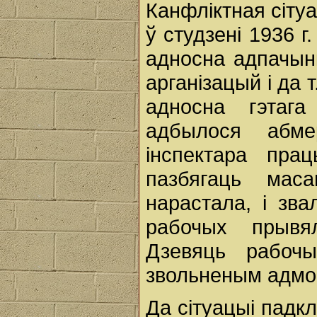
Канфліктная сіту
ў студзені 1936 
адносна адпачын
арганізацый і да 
адносна гэтага
адбылося абме
інспектара пр
пазбягаць мас
нарастала, і зв
рабочых прывя
Дзевяць рабоч
звольненым адмов
Да сітуацыі падкл