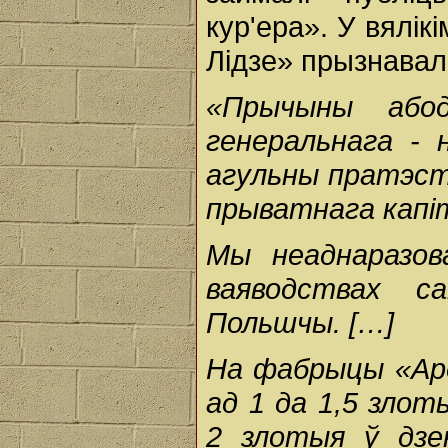
кур'ера». У вялік
Лідзе» прызнавал
«Прычыны або
генеральнага - 
агульны пратэст
прыватнага капі
Мы неаднаразова
ваяводствах с
Польшчы. […]
На фабрыцы «Ард
ад 1 да 1,5 зло
2 злотыя ў дзе