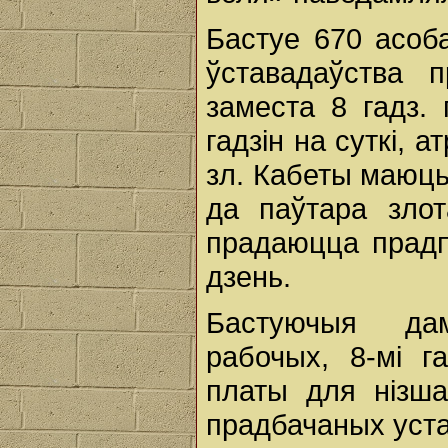
Бастуе 670 асоб
ўставадаўства 
заместа 8 гадз. 
гадзін на суткі,
зл. Кабеты маюць 
да паўтара злот
прадаюцца прадп
дзень.
Бастуючыя да
рабочых, 8-мі г
платы для нізша
прадбачаных уст