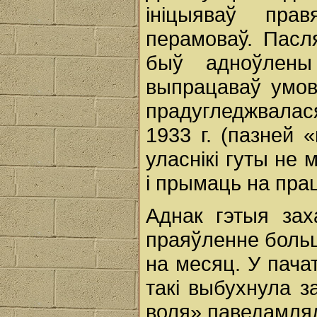
ініцыяваў пра
перамоваў. Пасл
быў адноўлены
выпрацаваў умовы
прадугледжвала
1933 г. (пазней 
уласнікі гуты не
і прымаць на пр
Аднак гэтыя зах
праяўленне боль
на месяц. У пача
такі выбухнула з
воля» паведамля