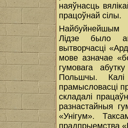
наяўнасць вяліка
працоўнай сілы.
Найбуйнейшым 
Лiдзе было ак
вытворчасці «Ар
мове азначае «б
гумовага абутк
Польшчы. Кал
прамысловасці пра
складалі працаўн
разнастайныя г
«Унiгум». Такса
прадпрыемства «