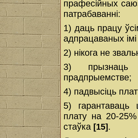
прафесійных саю
патрабаванні:
1) даць працу ўс
адпрацаваных імі 
2) нікога не зваль
3) прызнаць 
прадпрыемстве;
4) падвысіць пла
5) гарантаваць
плату на 20-25
стаўка
.
[15]