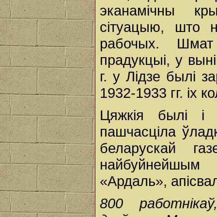
эканамічны кр
сітуацыю, што 
рабочых. Шмат
прадукцыі, у вын
г. у Лiдзе былі 
1932-1933 гг. іх 
Цяжкія былі і
пашчасціла ўладк
беларускай га
найбуйнейшым
«Ардаль», апісва
800 работніка