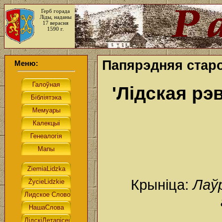
Герб горада
Ліды, наданы
17 верасня
1590 г.
Папярэдняя старо
Меню:
'Лідская р
Крыніца:
Лаўр