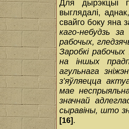
Для дырэкцыі п
выглядалі, аднак
свайго боку яна 
каго-небудзь за
рабочых, гледзяч
Заробкі рабочых
на іншых прад
агульнага зніжэ
з'яўляецца акт
мае неспрыяльн
значнай адлегла
сыравіны, што з
.
[16]