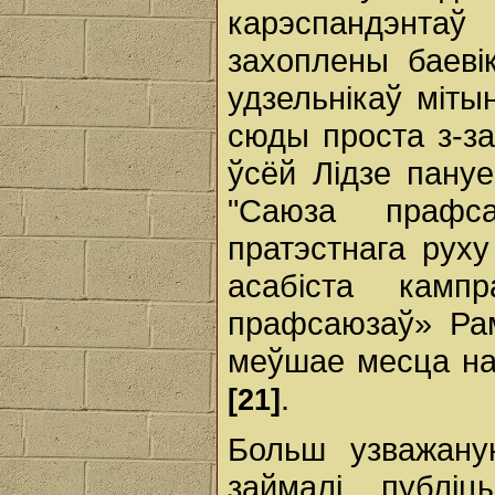
карэспандэнта
захоплены баеві
удзельнікаў міты
сюды проста з-за
ўсёй Лідзе пануе
"Саюза прафс
пратэстнага рух
асабіста камп
прафсаюзаў» Рам
меўшае месца нав
.
[21]
Больш узважану
займалі публіц