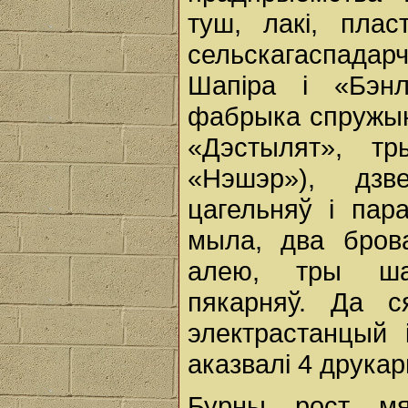
туш, лакі, плас
сельскагаспадарч
Шапiра і «Бэнл
фабрыка спружын
«Дэстылят», т
«Нэшэр»), дзв
цагельняў і пар
мыла, два бров
алею, тры шак
пякарняў. Да с
электрастанцый 
аказвалі 4 друкар
Бурны рост мя