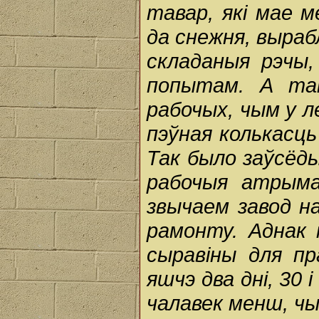
тавар, які мае м
да снежня, выра
складаныя рэчы
попытам. А та
рабочых, чым у 
пэўная колькасц
Так было заўсёды
рабочыя атрымал
звычаем завод н
рамонту. Аднак 
сыравіны для пр
яшчэ два дні, 30 
чалавек менш, чы