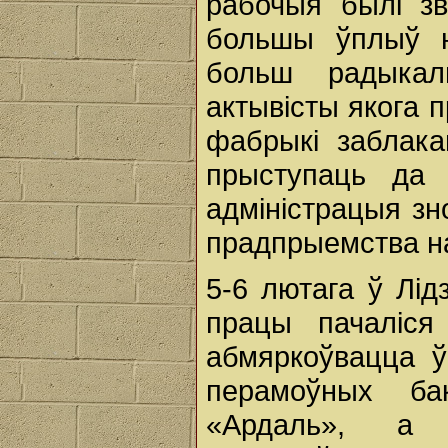
рабочыя былі з
большы ўплыў н
больш радыкал
актывісты якога 
фабрыкі заблака
прыступаць да 
адміністрацыя з
прадпрыемства н
5-6 лютага ў Лід
працы пачаліся
абмяркоўвацца ў
перамоўных ба
«Ардаль», а 