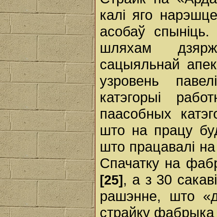
калі яго нарэшц
асобаў спыніць.
шляхам дзяржа
сацыяльнай апек
узровень паве
катэгорыі рабо
паасобных катэг
што на працу бу
што працавалі на
Спачатку на фаб
, а з 30 сакав
[25]
рашэнне, што «д
страйку фабрыка