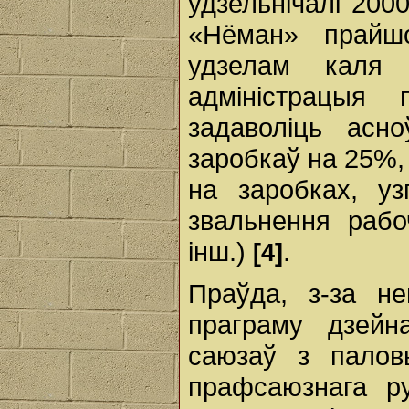
удзельнічалі 200
«Нёман» прайш
удзелам каля
адміністрацыя
задаволіць асн
заробкаў на 25%,
на заробках, у
звальнення рабо
інш.)
.
[4]
Праўда, з-за н
праграму дзейн
саюзаў з палов
прафсаюзнага ру