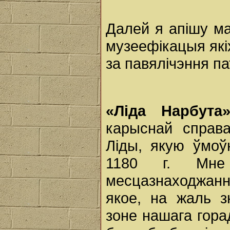
Далей я апішу м
музеефікацыя які
за павялічэння па
«Ліда Нарбута
карыснай справ
Ліды, якую ўмоў
1180 г. Мне
месцазнаходжанн
якое, на жаль з
зоне нашага гор