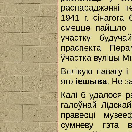
распараджэнні г
1941 г. сінагога
смецце пайшло 
участку будуча
праспекта Пера
ўчастка вуліцы М
Вялікую павагу і
яго
іешыва
. Не з
Калі б удалося р
галоўнай Лідска
правесці музее
сумневу гэта в