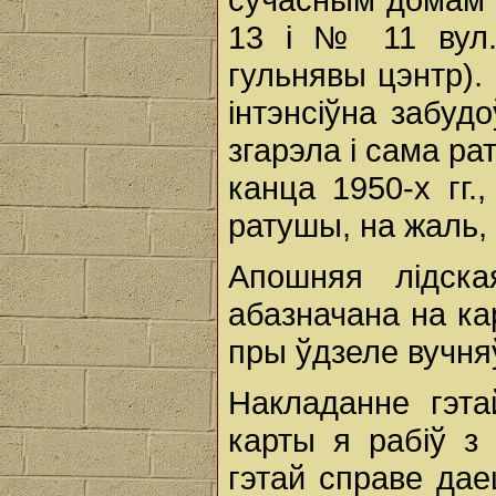
13 і № 11 вул.
гульнявы цэнтр).
інтэнсіўна забуд
згарэла і сама рат
канца 1950-х гг.
ратушы, на жаль,
Апошняя лідска
абазначана на кар
пры ўдзеле вучняў
Накладанне гэта
карты я рабіў з
гэтай справе дае