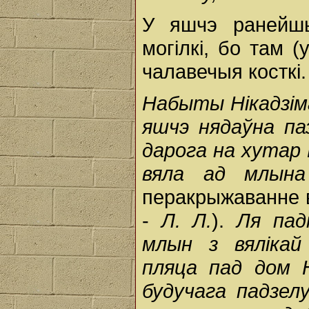
У яшчэ ранейш
могiлкi, бо там (
чалавечыя косткi.
Набыты Нікадзім
яшчэ нядаўна па
дарога на хута
вяла ад млына 
перакрыжаванне в
-
Л. Л.
).
Ля пад
млын з вялікай
пляца пад дом Н
будучага падзел