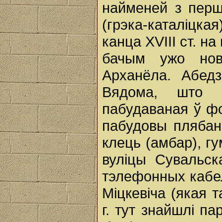
найменей з перш
(грэка-каталіцка
канца XVIII ст. 
бачым ужо нов
Арханёла. Абед
Вядома, што 
пабудаваная ў фо
пабудовы плябані
клець (амбар), г
вуліцы Сувальск
тэлефонных кабел
Міцкевіча (якая 
г. тут знайшлі па