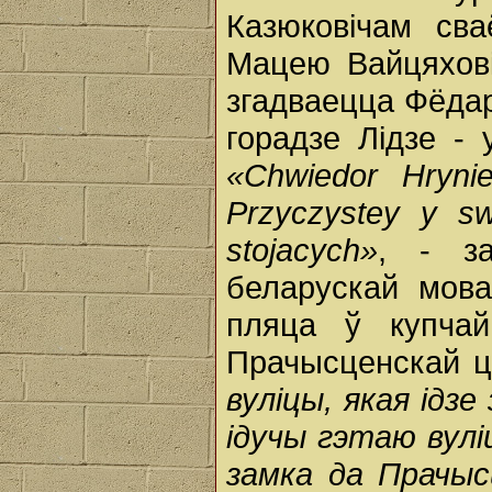
Казюковічам сва
Мацею Вайцяхові
згадваецца Фёдар
горадзе Лідзе - 
«Chwiedor Hryni
Przyczystey y sw
stojacych»
, - за
беларускай мова
пляца ў купчай
Прачысценскай 
вуліцы, якая ідзе
ідучы гэтаю вуліц
замка да Прачыс