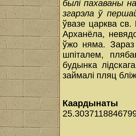
былі пахаваны на
згарэла ў перша
ўвазе царква св. 
Арханёла, невядо
ўжо няма. Зараз 
шпіталем, пляба
будынка лідскаг
займалі пляц блі
Каардынаты 
25.303711884679