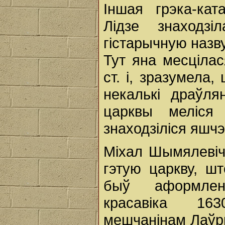
Іншая грэка-кат
Лідзе знаходз
гістарычную назву
Тут яна месціла
ст. і, зразумела
некалькі драўля
царквы меліся 
знаходзіліся яшчэ
Міхал Шымялевіч
гэтую царкву, шт
быў аформле
красавіка 16
мешчанінам Лаўр