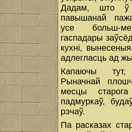
Дадам, што ў
павышанай пажа
усе больш-м
гаспадары заўсёд
кухні, вынесены
адлегласць ад жы
Капаючы тут
Рыначнай плош
месцы старога
падмуркаў, буда
рэчаў.
Па расказах стар