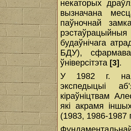
некаторых драў
вызначана мес
паўночнай замк
рэстаўрацыйн
будаўнічага атра
БДУ), сфармава
ўніверсітэта
.
[3]
У 1982 г. на б
экспедыцыі аб
кіраўніцтвам Ал
які акрамя іншых
(1983, 1986-1987 г
Фундаментальнай