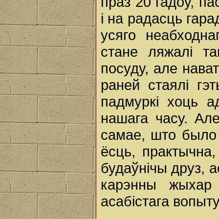
праз 20 гадоў, па
і на радасць гар
усяго неабходн
стане ляжалі та
посуду, але нават
раней стаялі гэ
падмуркі хоць а
нашага часу. Ал
самае, што было 
ёсць, практычна
будаўнічы друз, ас
карэнны жыхар
асабістага вопыту