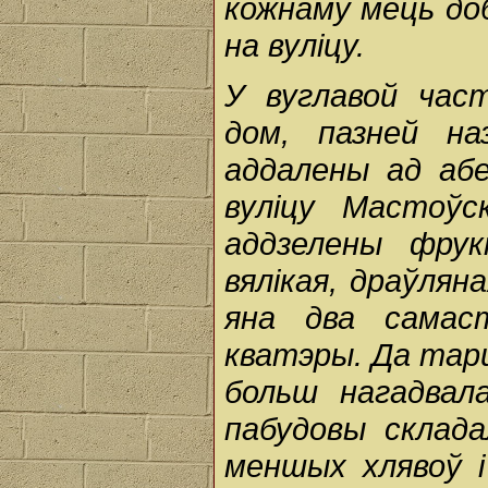
кожнаму мець до
на вуліцу.
У вуглавой час
дом, пазней н
аддалены ад абе
вуліцу Мастоў
аддзелены фру
вялікая, драўля
яна два самас
кватэры. Да тарц
больш нагадвала
пабудовы склада
меншых хлявоў і