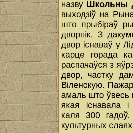
назву
Школьны 
выходзіў на Рын
што прыбіраў ры
дворнік. З даку
двор існаваў у Лід
карце горада ка
распачаўся з яўр
двор, частку да
Віленскую. Пажар
амаль што ўвесь г
якая існавала і
каля 300 гадоў.
культурных слаях,