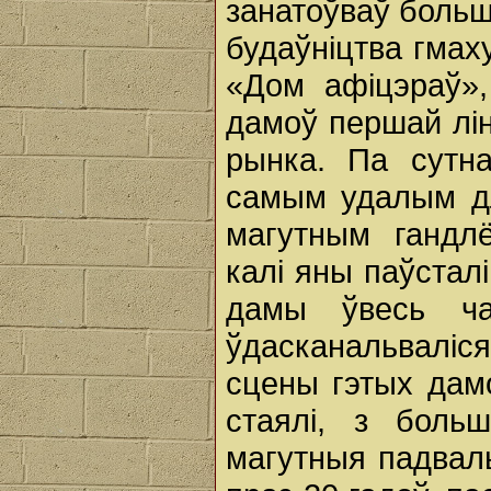
занатоўваў больш
будаўніцтва гмах
«Дом афіцэраў»
дамоў першай ліні
рынка. Па сутна
самым удалым дл
магутным гандл
калі яны паўсталі
дамы ўвесь час
ўдасканальваліс
сцены гэтых дам
стаялі, з боль
магутныя падвал