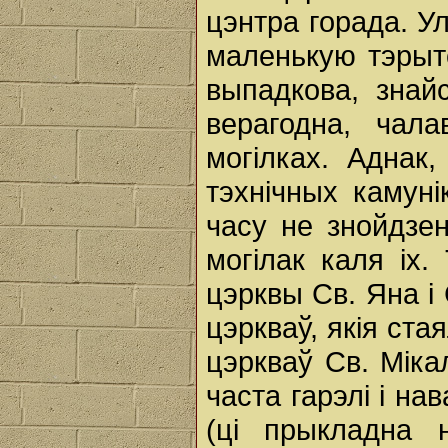
цэнтра горада. У
маленькую тэрыт
выпадкова, знай
верагодна, чал
могілках. Аднак
тэхнічных камун
часу не знойдзен
могілак каля іх.
цэрквы Св. Яна і
цэркваў, якія ст
цэркваў Св. Міка
часта гарэлі і н
(ці прыкладна