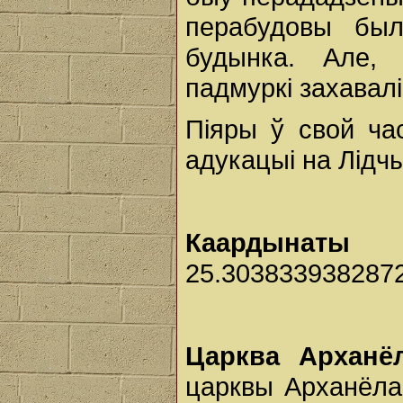
перабудовы был
будынка. Але,
падмуркі захавалі
Піяры ў свой час
адукацыі на Лідч
Каардынаты к
25.303833938287
Царква Арханёл
царквы Арханёла 