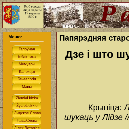
Герб горада
Ліды, наданы
17 верасня
1590 г.
Папярэдняя старо
Меню:
Дзе і што ш
Крыніца:
Л
шукаць у Лідзе /