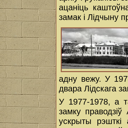
ацаніць каштоўна
замак і Лідчыну п
адну вежу. У 19
двара Лідскага з
У 1977-1978, а т
замку праводзіў 
ускрыты рэшткі 