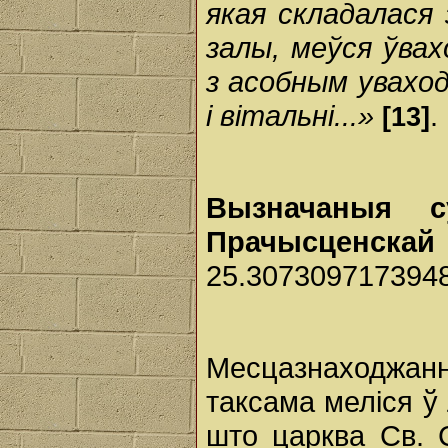
якая складалася з
залы, меўся ўвах
з асобным уваход
і вітальні...»
.
[13]
Вызначаныя с
Прачысценска
25.307309717394
Месцазнаходжан
таксама меліся ў 
што царква Св. 