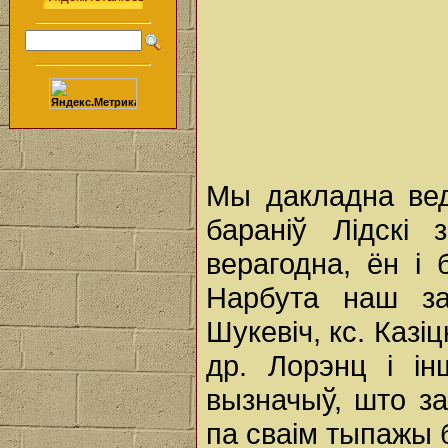
Мы дакладна вед
бараніў Лідскі 
верагодна, ён і
Нарбута наш за
Шукевіч, кс. Казі
др. Лорэнц і і
вызначыў, што за
па сваім тыпажы б