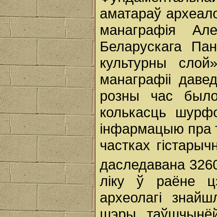
аматараў археалог
манаграфія Ал
Беларускага Паня
культурны слой
манаграфіі даве
розны час было
колькасць шурф
інфармацыю пра 
частках гістары
даследавана 326
ліку ў раёне ц
археолагі знайш
шэры, таўшчынёй 