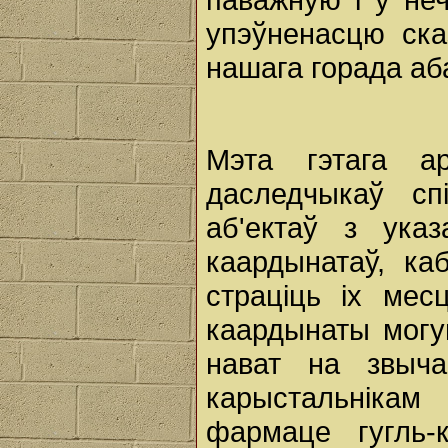
упэўненасцю ска
нашага горада аб
Мэта гэтага а
даследчыкаў сп
аб'ектаў з ука
каардынатаў, к
страціць іх мес
каардынаты мог
нават на звыча
карыстальніка
фармаце гугль-