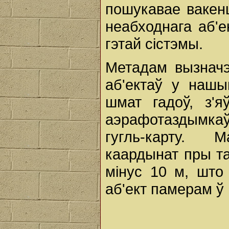
пошукавае вакен
неабходнага аб'е
гэтай сістэмы.
Метадам вызначэ
аб'ектаў у нашы
шмат гадоў, з'
аэрафотаздымк
гугль-карту.
каардынат пры та
мінус 10 м, што 
аб'ект памерам ў 