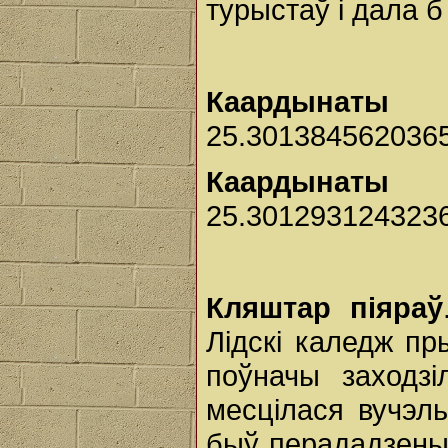
турыстаў і дала 
Каардынаты с
25.301384562036
Каардынаты 
25.301293124323
Кляштар піяраў
Лідскі каледж пр
поўначы заходзі
месцілася вучэль
быў перададзены 