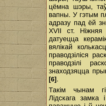
цёмна шэры, таў
вапны. У гэтым п
адразу пад ёй зн
XVII ст. Ніжняя
датуецца керам
вялікай колькас
праводзіліся раск
праводзілі рас
знаходзяцца пры
.
[6]
Такім чынам гі
Лідскага замка 
паважную і ў не