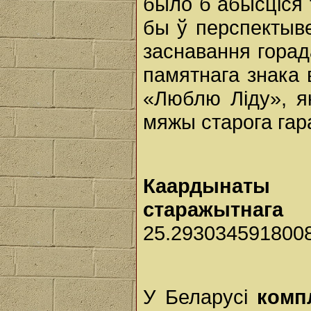
было б абысціся 
бы ў перспектыв
заснавання горада
памятнага знака 
«Люблю Ліду», я
мяжы старога гар
Каардынаты 
старажытнага 
25.293034591800
У Беларусі
комп