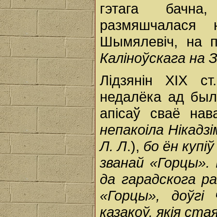
гэтага бачна
размяшчалася
Шымялевіч, на п
Каліноўскага на 
Лідзянін XIX с
недалёка ад был
апісаў сваё нав
непакоіла Нікадзі
Л. Л
.),
бо ён купі
званай «Горцы».
да гарадскога р
«Горцы», доўгі
казакоў, якія стая