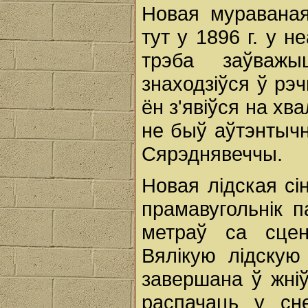
Новая мураваная
тут у 1896 г. у 
трэба заўважы
знаходзіўся ў рэч
ён з'явіўся на хв
не быў аўтэнтычн
Сярэднявеччы.
Новая лідская сі
прамавугольнік 
метраў са сцен
Вялікую лідскую
завершана ў жніў
распачаць у сне