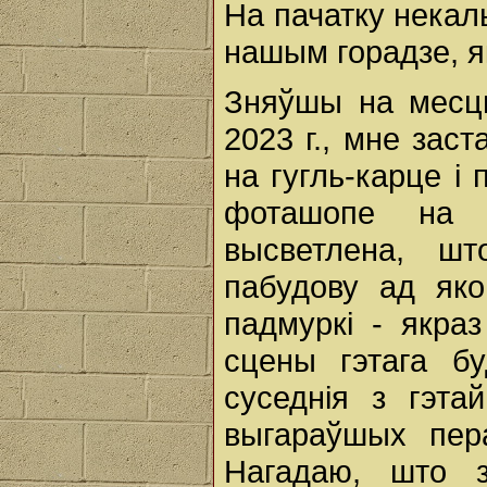
На пачатку некаль
нашым горадзе, як
Зняўшы на месц
2023 г., мне зас
на гугль-карце і
фоташопе на 
высветлена, шт
пабудову ад якой
падмуркі - якра
сцены гэтага бу
суседнія з гэт
выгараўшых пер
Нагадаю, што 