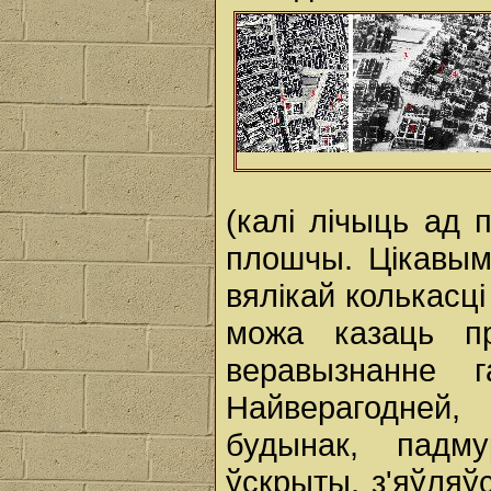
(калі лічыць ад 
плошчы. Цікавым
вялікай колькасці 
можа казаць пр
веравызнанне г
Найверагодней
будынак, падму
ўскрыты, з'яўляў