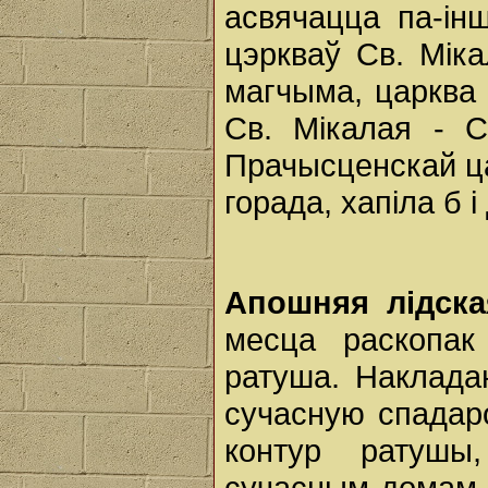
асвячацца па-ін
цэркваў Св. Мік
магчыма, царква
Св. Мікалая - 
Прачысценскай ца
горада, хапіла б і
Апошняя лідска
месца раскопак
ратуша. Накладан
сучасную спадаро
контур ратушы
сучасным домам 