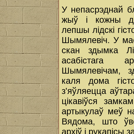
У непасрэднай бл
жыў і кожны д
лепшы лідскі гіст
Шымялевіч. У ма
скан здымка Лі
асабістага а
Шымялевічам, з
каля дома гіст
з'яўляецца аўта
цікавіўся замка
артыкулаў меў на
Вядома, што ўв
архіў і рукапісы 