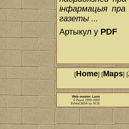
інфармацыя пра 
газеты ...
Артыкул у
PDF
Home
Maps
[
] [
] [
Web-master: Leon
© Pawet 1999-2009
PaWetCMS® by NOX