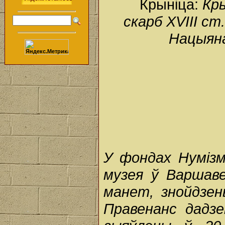
Крыніца:
Кры
скарб XVIII с
Нацыяна
У фондах Нуміз
музея ў Варшаве
манет, знойдзены
Правенанс дадз