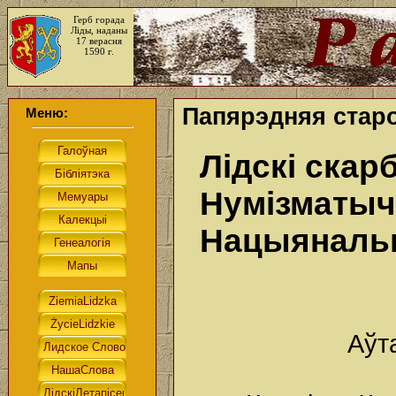
Герб горада
Ліды, наданы
17 верасня
1590 г.
Папярэдняя старо
Меню:
Лідскі скарб
Нумізматыч
Нацыянальн
Аўт