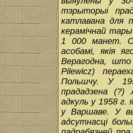
выяўлены ў 30
тэрыторыі прад
катлавана для п
керамічнай тары 
1 000 манет. С
асобамі, якія я
Верагодна, што 
Pilewicz) пера
Польшчу. У 19
прададзена (?)
адкуль у 1958 г.
у Варшаве. У в
адсутнасці боль
падрабязней пра