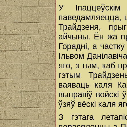
У Іпаццеўскім
паведамляецца, ш
Трайдзеня, пры
айчыны. Ён жа пр
Горадні, а частку
Ільвом Данілавіч
яго, з тым, каб п
гэтым Трайдзен
ваяваць каля Ка
выправіў войскі 
ўзяў вёскі каля яг
З гэтага летап
перасяленцы з Пр