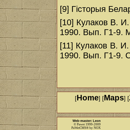
[9] Гісторыя Белар
[10] Кулаков В. И.
1990. Вып. Г1-9. 
[11] Кулаков В. И.
1990. Вып. Г1-9. С
Home
Maps
[
] [
] [
Web-master: Leon
© Pawet 1999-2009
PaWetCMS® by NOX