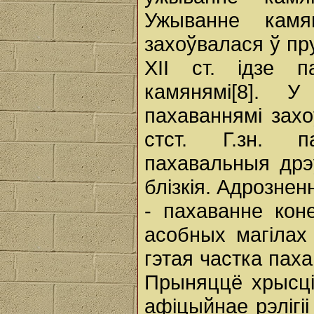
Ужыванне камя
захоўвалася ў пру
ХІІ ст. ідзе п
камянямі[8]. У
пахаваннямі зах
стст. Г.зн. п
пахавальныя дрэў
блізкія. Адрознен
- пахаванне кон
асобных магілах 
гэтая частка пах
Прыняццё хрысці
афіцыйнае рэлігіі