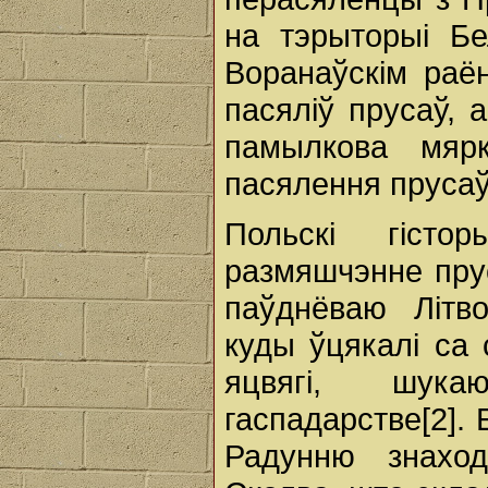
на тэрыторыі Бе
Воранаўскім раё
пасяліў прусаў, а
памылкова мярк
пасялення прусаў
Польскі гісто
размяшчэнне пру
паўднёваю Літв
куды ўцякалі са 
яцвягі, шук
гаспадарстве[2].
Радунню знаход