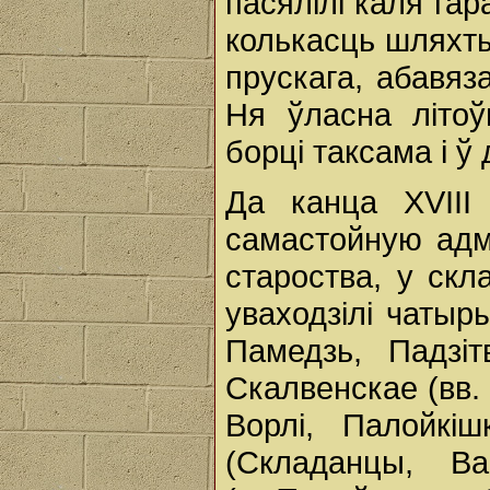
пасялілі каля га
колькасць шляхты
прускага, абавяз
Ня ўласна літоў
борці таксама і ў
Да канца XVIII 
самастойную адм
староства, у скла
уваходзілі чатыр
Памедзь, Падзі
Скалвенскае (вв. 
Ворлі, Палойкіш
(Складанцы, Ва