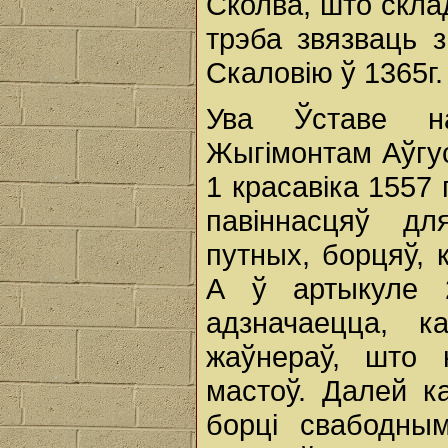
Сколва, што склад
трэба звязваць 
Скаловію ў 1365г.
Ува Ўставе н
Жыгімонтам Аўгус
1 красавіка 1557 
павіннасцяў дл
путных, борцяў, 
А ў артыкуле 
адзначаецца, 
жаўнераў, што 
мастоў. Далей к
борці свабодным