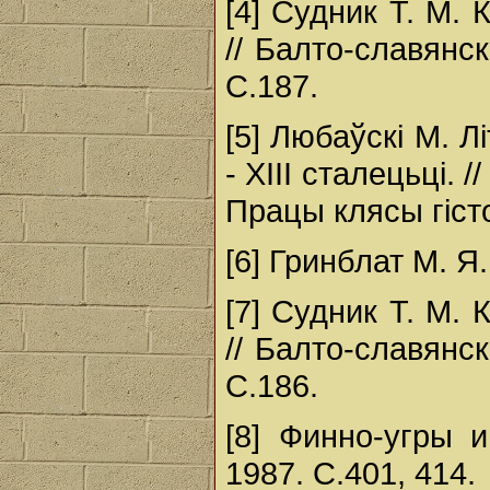
[4] Судник Т. М.
// Балто-славянс
С.187.
[5] Любаўскі М. Лі
- XIII сталецьці. 
Працы клясы гістор
[6] Гринблат М. Я
[7] Судник Т. М.
// Балто-славянс
С.186.
[8] Финно-угры 
1987. С.401, 414.