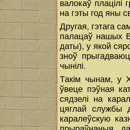
валокаў плацілі г
на гэты год яны с
Другая, гэтага са
палацаў нашых Вял
даты), у якой сяр
зноў прыгадваюц
чынілі.
Такім чынам, у 
ўвеце пэўная кат
сядзелі на кара
цяглай службы д
каралеўскую каз
прыраўнаныя да