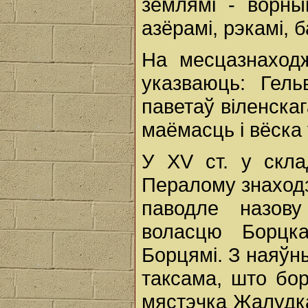
землямі - ворным
азёрамі, рэкамі, б
На месцазнаходж
указваюць: Гел
паветаў віленскага
маёмасць і вёска 
У XV ст. у скла
Пералому знаходзі
паводле назову
воласцю Борцка
Борцямі. З наяўн
таксама, што бор
мястэчка Жалудка 