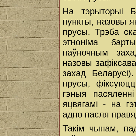
На тэрыторыі Б
пункты, назовы я
прусы. Трэба ск
этноніма барт
паўночным заха
назовы зафіксав
захад Беларусі)
прусы, фіксуюц
гэныя пасяленні
яцвягамі - на г
адно пасля правя
Такім чынам, па