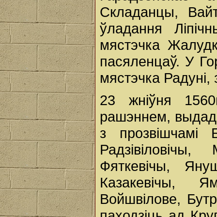
Складанцы, Вай
ўладання Ліпіч
мястэчка Жалудка
пасяленцаў. У Го
мястэчка Радуні, 
23 жніўня 1560
рашэннем, выдад
з прозвішчамі Б
Радзівіловічы,
Фяткевічы, Януш
Казакевічы, Ям
Войшвілове, Бутр
паходзіць ад Круп