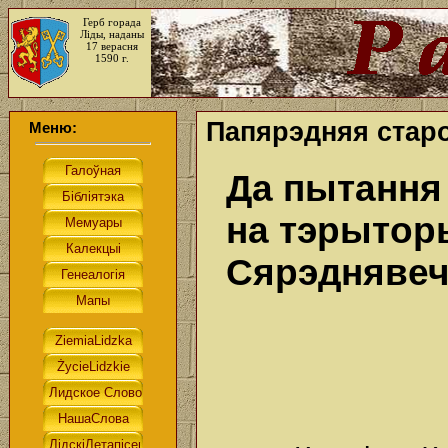
Герб горада
Ліды, наданы
17 верасня
1590 г.
Папярэдняя старо
Меню:
Да пытання 
на тэрыторы
Сярэдняве