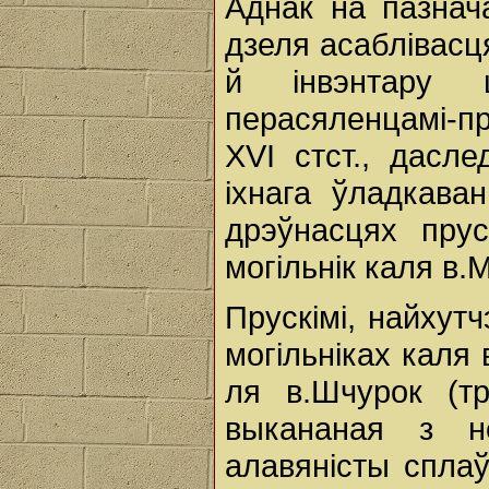
Аднак на пазнача
дзеля асаблівасц
й інвэнтару 
перасяленцамі-пр
XVI стст., дасле
іхнага ўладкава
дрэўнасцях пру
могільнік каля в.
Прускімі, найхут
могільніках каля в
ля в.Шчурок (тр
выкананая з н
алавяністы сплаў