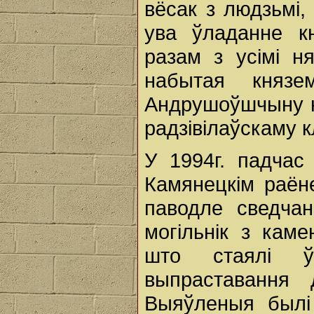
вёсак з людзьмі,
ува ўладанне к
разам з усімі ня
набытая князе
Андрушоўшчыну н
радзівілаўскаму к
У 1994г. падчас
Камянецкім раён
паводле сведчан
могільнік з каме
што стаялі ў
выпраставання 
Выяўленыя былі 