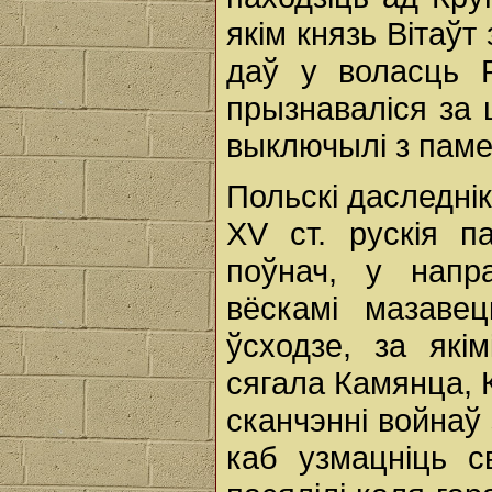
якім князь Вітаўт
даў у воласць 
прызнаваліся за 
выключылі з паме
Польскі даследнік
XV ст. рускія п
поўнач, у напр
вёскамі мазаве
ўсходзе, за які
сягала Камянца, 
сканчэнні войнаў 
каб узмацніць с