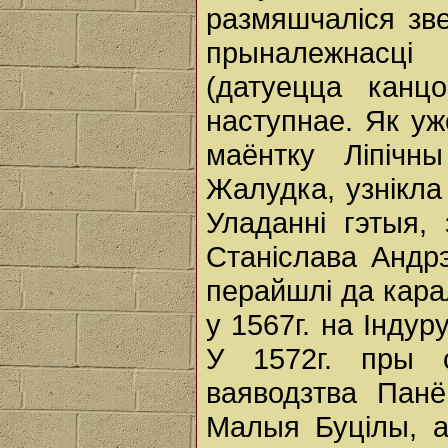
размяшчаліся зве
прыналежнасці 
(датуецца канц
наступнае. Як уж
маёнтку Ліпіч
Жалудка, узнікла 
Уладанні гэтыя,
Станіслава Андр
перайшлі да кара
у 1567г. на Індур
У 1572г. пры 
ваяводзтва Панё
Малыя Буцілы, а