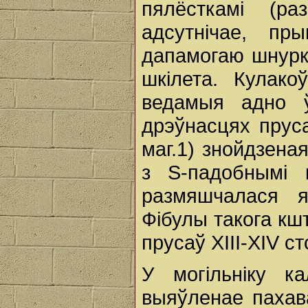
пялёсткамі (ра
адсутнічае, пр
дапамогаю шнурк
шкілета. Кулако
ведамыя адно ў
дрэўнасцях прусаў
маг.1) знойдзена
з S-падобнымі 
размяшчалася я
Фібулы такога кш
прусаў XIII-XIV стс
У могільніку к
выяўленае пахав