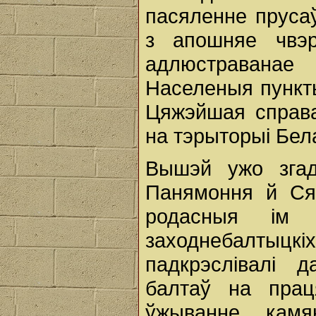
пасяленне пруса
з апошняе чвэр
адлюстраванае
Населеныя пункты
Цяжэйшая справа
на тэрыторыі Бела
Вышэй ужо згад
Панямоння й Сяр
родасныя ім
заходнебалтыц
падкрэслівалі д
балтаў на прац
ўжыванне камя