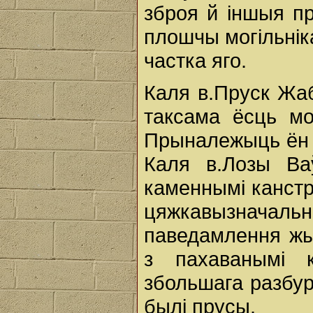
зброя й іншыя п
плошчы могільнік
частка яго.
Каля в.Пруск Жаб
таксама ёсць мо
Прыналежыць ён п
Каля в.Лозы Ва
каменнымі канстр
цяжкавызначал
паведамлення жых
з пахаванымі 
збольшага разбур
былі прусы.