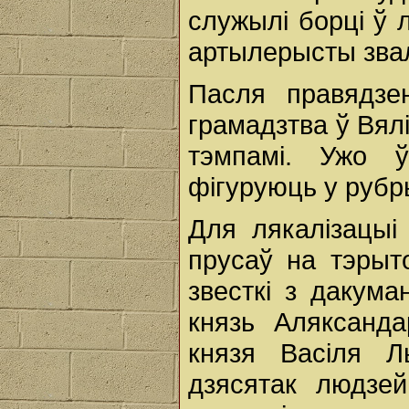
служылі борці ў л
артылерысты звал
Пасля правядзе
грамадзтва ў Вялі
тэмпамі. Ужо ў
фігуруюць у рубр
Для лякалізацыі
прусаў на тэрыт
звесткі з дакуман
князь Аляксанд
князя Васіля Л
дзясятак людзей 