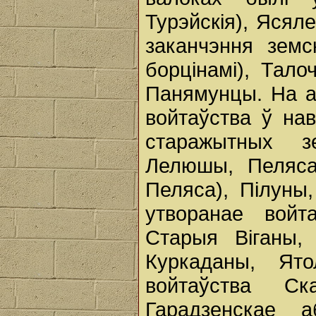
Турэйскія), Ясял
заканчэння зем
борцінамі), Тало
Панямунцы. На ад
войтаўства ў нав
старажытных зе
Лелюшы, Пеляса
Пеляса), Пілуны,
утворанае войт
Старыя Віганы,
Куркаданы, Ято
войтаўства Ск
Гарадзенскае 