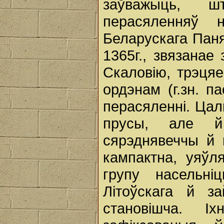
заўважыць, ш
перасяленняў 
Беларускага Паня
1365г., звязанае
Скаловію, трэцяе
ордэнам (г.зн. п
перасяленні. Цал
прусы, але й
сярэднявеччы й 
кампактна, уяўл
групу насельні
Літоўскага й з
становішча. І