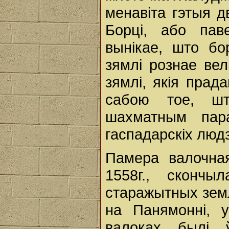
менавіта гэтыя д
Борці, або пав
вынікае, што бо
зямлі рознае вел
зямлі, якія прад
сабою тое, шт
шахматным пар
гаспадарскіх люд
Памера валочная
1558г., сконч
старажытных земл
на Панямонні, 
валоках былі ў