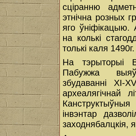
сціранню адмет
этнічна розных г
яго ўніфікацыю.
на колькі стагод
толькі каля 1490г
На тэрыторыі 
Пабужжа выяў
збудаванні XI-X
археалягічнай л
Канструктыўныя
інвэнтар дазволі
заходнябалцкія, я