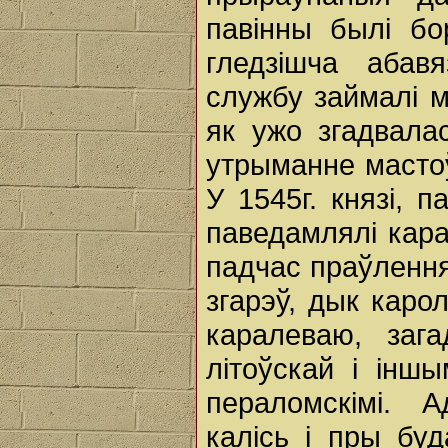
павінны былі бо
гледзішча абав
службу займалі м
як ужо згадвала
утрыманне мастоў
У 1545г. князі, 
паведамлялі кара
падчас праўлення
згарэў, дык каро
каралеваю, заг
літоўскай і інш
пераломскімі. 
калісь і пры бу