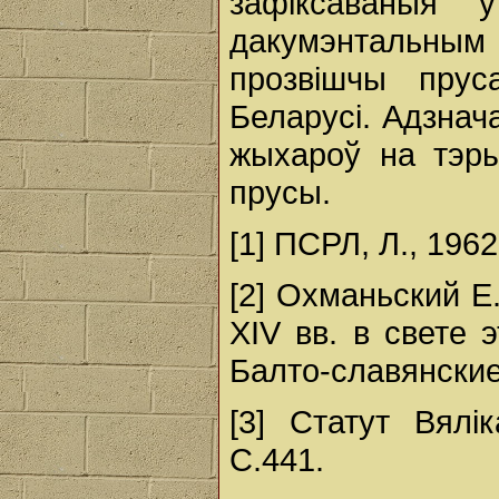
зафіксаваныя 
дакумэнтальным
прозвішчы прус
Беларусі. Адзнач
жыхароў на тэры
прусы.
[1] ПСРЛ, Л., 1962
[2] Охманьский Е
XIV вв. в свете 
Балто-славянские
[3] Статут Вялік
С.441.