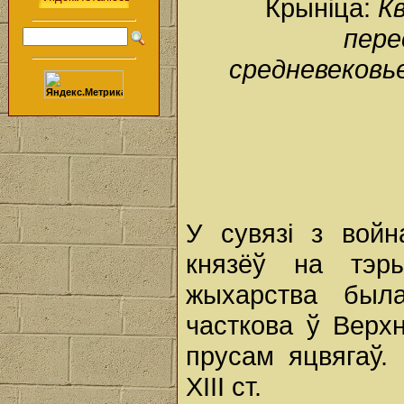
Крыніца:
Кв
пере
средневековье
У сувязі з войн
князёў на тэры
жыхарства был
часткова ў Верх
прусам яцвягаў.
ХІІІ ст.