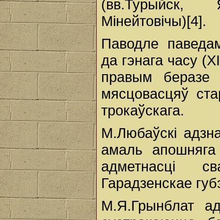
(вв.Турыйск, 
Мінейтовічы)[4].
Паводле паведам
да гэнага часу (XI
правым беразе 
мясцовасцяў ста
трокаўскага.
М.Любаўскі адзн
амаль апошняга 
адметнасці с
Гарадзенскае губэ
М.Я.Грынблат ад