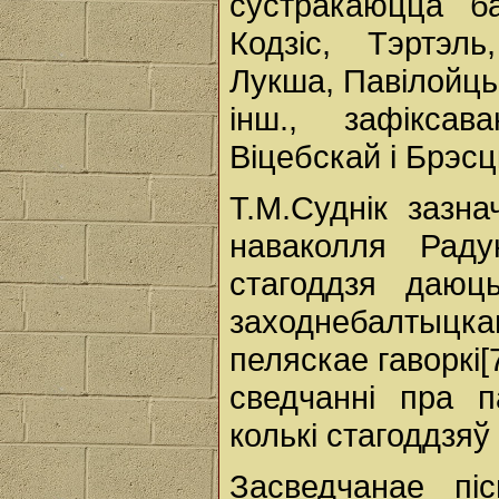
сустракаюцца ба
Кодзіс, Тэртэл
Лукша, Павілойць,
інш., зафікса
Віцебскай і Брэсц
Т.М.Суднік зазн
наваколля Раду
стагоддзя даюц
заходнебалтыц
пеляскае гаворкі[
сведчанні пра 
колькі стагоддзяў
Засведчанае пі