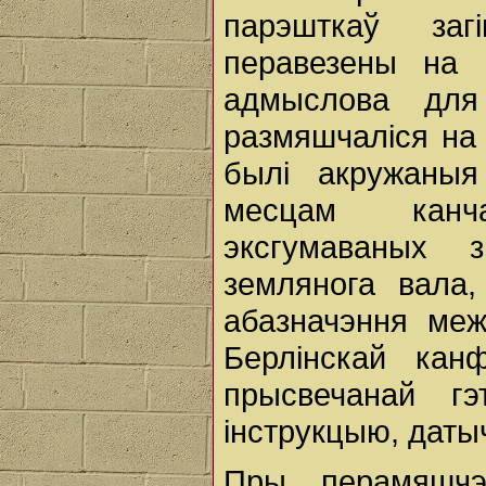
парэшткаў заг
перавезены на в
адмыслова для
размяшчаліся на 
былі акружаныя
месцам канч
эксгумаваных 
землянога вала
абазначэння меж
Берлінскай канф
прысвечанай г
інструкцыю, даты
Пры перамяшчэ