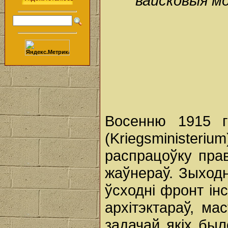
вайсковыя мог
Восенню 1915 го
(Kriegsminister
распрацоўку пра
жаўнераў. Зыход
ўсходні фронт інс
архітэктараў, мас
задачай якіх был