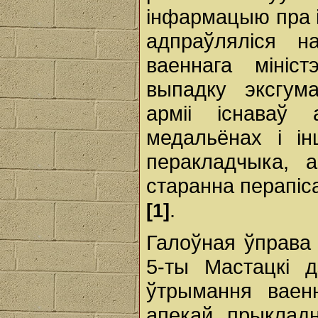
інфармацыю пра і
адпраўляліся н
ваеннага мініс
выпадку эксгум
арміі існаваў
медальёнах і і
перакладчыка, 
старанна перапіс
.
[1]
Галоўная ўправа 
5-ты Мастацкі д
ўтрымання ваен
апекай прыклад