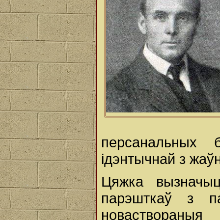
персанальных 
ідэнтычнай з жаўн
Цяжка вызначыц
парэшткаў з п
новаствораныя