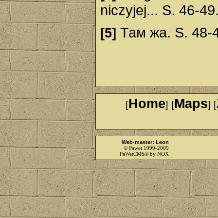
niczyjej... S. 46-49
Там жа. S. 48-
[5]
Home
Maps
[
] [
] [
Web-master: Leon
© Pawet 1999-2009
PaWetCMS® by NOX