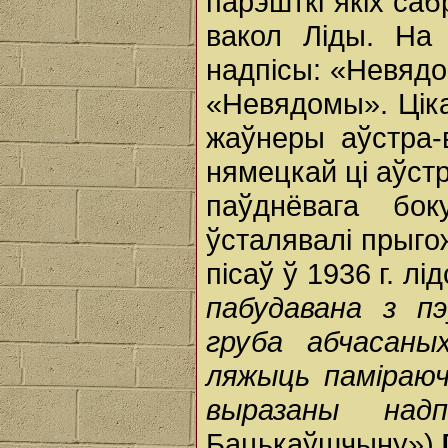
парэшткі якіх са
вакол Ліды. На 
надпісы: «Невядо
«Невядомы». Ціка
жаўнеры аўстра-в
нямецкай ці аўстр
паўднёвага бо
ўсталявалі прыго
пісаў ў 1936 г. л
пабудавана з п
груба абчасаны
ляжыць паміраюч
выразаны надп
Бацькаўшчыну»)