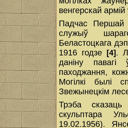
могілках жаўне
венгерскай армій 
Падчас Першай 
служыў шара
Беластоцкага дэп
1916 годзе
. 
[4]
даніну павагі
паходжання, кожн
Могілкі былі с
Звежынецкім лесе
Трэба сказаць
скульптара У
19.02.1956). Я