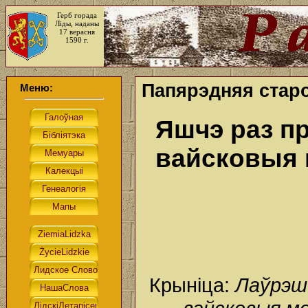
Герб горада
Ліды, наданы
17 верасня
1590 г.
Папярэдняя старо
Меню:
Яшчэ раз пр
вайсковыя 
Крыніца:
Лаўрэш 