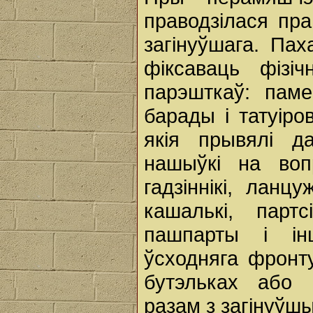
праводзілася пр
загінуўшага. Па
фіксаваць фізі
парэшткаў: паме
барады і татуіро
якія прывялі да
нашыўкі на воп
гадзіннікі, ланцу
кашалькі, партсі
пашпарты і ін
ўсходняга фронту
бутэльках або 
разам з загінуўшы