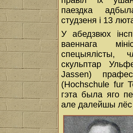
паездка адбы
студзеня і 13 люта
У абедзвюх інсп
ваеннага міні
спецыялісты, 
скульптар Ульфе
Jassen) прафе
(Hochschule fur 
гэта была яго п
але далейшы лёс 