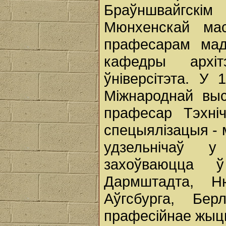
Браўншвайгскі
Мюнхенскай мас
прафесарам мад
кафедры архіт
ўніверсітэта. У
Міжнароднай выс
прафесар Тэхні
спецыялізацыя - м
удзельнічаў 
захоўваюцца 
Дармштадта, Н
Аўгсбурга, Бе
прафесійнае жыцц