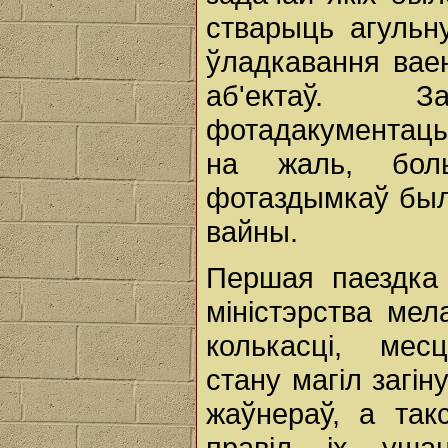
стварыць агульн
ўладкавання вае
аб'ектаў. 
фотадакументацыя
на жаль, бол
фотаздымкаў был
вайны.
Першая паездка 
міністэрства мел
колькасці, мес
стану магіл загі
жаўнераў, а так
правіл іх ушан