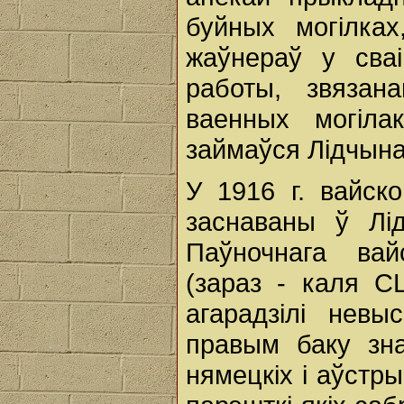
буйных могілка
жаўнераў у сваі
работы, звязан
ваенных могіл
займаўся Лідчына
У 1916 г. вайско
заснаваны ў Лі
Паўночнага вай
(зараз - каля С
агарадзілі невы
правым баку зна
нямецкіх і аўстры