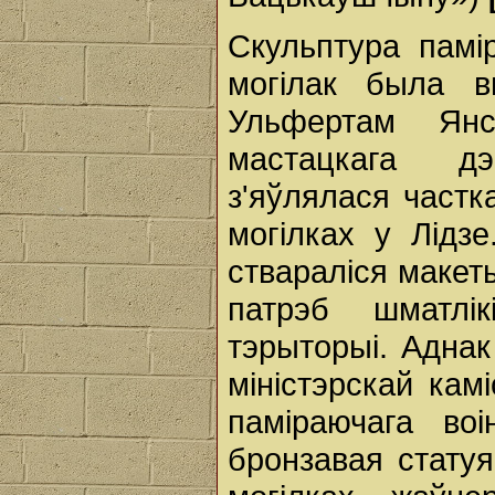
Скульптура памі
могілак была 
Ульфертам Янс
мастацкага дэ
з'яўлялася частк
могілках у Лідз
ствараліся макет
патрэб шматлі
тэрыторыі. Аднак
міністэрскай камі
паміраючага во
бронзавая стату