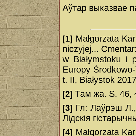
Аўтар выказвае п
Małgorzata Karc
[1]
niczyjej... Cmenta
w Białymstoku i 
Europy Środkowo-W
t. II, Białystok 201
Там жа. S. 46, 
[2]
Гл: Лаўрэш Л.,
[3]
Лідскія гістарычн
Małgorzata Karc
[4]