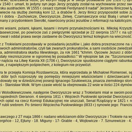
ólewski, dzierżawca lidzki, po którym objął je w swoje posiadanie (od 1528 r.) s
 w 1540 r. umarł, to jedyny syn jego Jerzy przyjęty został na wychowanie przez 
sku austriackim. W 1555 r. cesarz rzymski Ferdynand II nadał" Jerzemu Iliniczowi ty
ecie na służbę ziemską koni 12, a drabów 6. Jerzy Ilinicz przysposobił sobie za
i dobra - Zuchowicze, Dworzyszcze, Zelwę, Czarnawczyce oraz Białą i umarł w s
znany z przydomkiem Sierotki, nawrócony przez jezuitów z reformacji na katolicyzm
i wsiami, polami, łąkami, łasami i innymi przynależnościami ks. Mikołaj Krzyszt
asewiczowi, po powrocie zaś z pielgrzymki sprzedał je 22 sierpnia 1577 r. na uż
arował i oddal prawa swoje zastawne do Dworzyszcz temuż kolegium na wieczność. F
 z Trokielami pozostawały w posiadaniu jezuitów i, jako dobra przeznaczone na u
u swoich administratorów, czyli tak zwanych prokuratorów, a sami osobiście zwiedzal
, administratora skarbu litewskiego, za rok 1661 "Ichmm. Oycowie Jezuici z dóbr
tały niezniszczone w ogromnej tej posiadłości." W rękopisie tak zw. "Szczorsows
ów najścia na Litwę Karola XII (1706 r.), Dworzyszcze spustoszone ciągłymi rabunk
nie, z największym pośpiechem, z kolegium nie przywiózł.
bra te przejęła Komisja Rozdawnicza, która wyprzedała je Michałowi Romerowi, 
dóbr tych rozproszyły się pomiędzy mniejszymi właścicielami i dzierżawcami z d
wały się w dziedzicznej posesji Ignacego Szukiewicza, pisarza ziemskiego slon
aś - Stanisław Wołk. W tym czasie włość ta obejmowała 22 wsie w ilości 224 dymó
li Wolodkiewiczowie, następnie Dworzyszcze wraz z Trokielami miał w swoim pos
l sąsiednich Gieranon. 4 sierpnia 1811 r. Wojciech Pusłowski sprzedał Dworzyszc
ch opłat na rzecz Komisji Edukacyjnej nie uiszczali, Senat Rządzący w 1821 r. n
7 rubli srebrem. Po śmierci Wojciecha Pusłowskiego (l833 r.) synowie jego: Franc
wczego z 27 maja 1866 r. nadano włościanom dóbr Dworzyszcze i Trokiele na wykup
Miergińce - 12, Ejtuny - 18. Miguny - 17- Grable - 4, Wojtowicze - 7. Sznurewicze