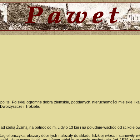
litej Polskiej ogromne dobra ziemskie, poddanych, nieruchomości miejskie i kapit
Dworzyszcze i Trokiele.
ad rzeką Żyżmą, na północ od m, Lidy o 13 km i na południe-wschód od st. kolejow
agiellonczyka, obszary dóbr tych należały do składu lidzkiej włości i stanowiły 