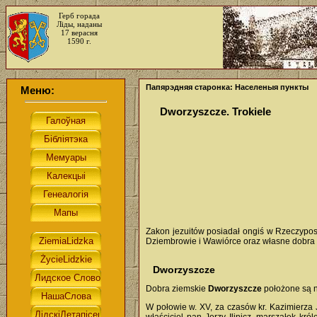
Герб горада
Ліды, наданы
17 верасня
1590 г.
Папярэдняя старонка: Населеныя пункты
Меню:
Dworzyszcze. Trokiele
Zakon jezuitów posiadał ongiś w Rzeczypospo
Dziembrowie i Wawiórce oraz własne dobra 
Dworzyszcze
Dobra ziemskie
Dworzyszcze
położone są n
W połowie w. XV, za czasów kr. Kazimierza J