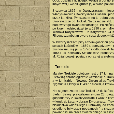
Obok gościńca lidzkiego, wzdłuż drogi do 
innych wsi, i wcielił grunta jej w skład pól d
8 czerwca 1865 r. w Dworzyszczacn niespod
Władyslawowo i Dworzyszcze z lasami, plona
przez lat kilka. Tymczasem na te dobra zo
Dworzyszcze od Trokiel. Na zasadzie aktu 
nadłowczego dworu cesarskiego. Po zejściu 
po którym odziedziczył je w 1890 r. syn Mik
Iwanowi Karyszewowi. Po Karyszewie 24 ma
Filipów, szambelan dworu cesarskiego, w kt
W Dworzyszczach przy lidzkim gościńcu poło
spisach kościołów - 1669 r. sporządzonym na
zrujnowaniu się jej, w 1770 r. odbudowali 
1864 r. ks. Konstanty Stefanowicz. proboszcz
M. Różańcowej i posiada obraz jej w srebrne
Trokiele
Majątek
Trokiele
położony jest o 17 km na p
Pierwszą chronologicznie wzmiankę o Trokie
a w tej liczbie i Nowego Dworu alias Trok
Zygmunta I, który w 1543 r. darował je król
Nie są nam znane losy Trokiel aż do końca 
Stefan Batory przywilejem swoim 23 lutego
gospodarczy z Dworzyszczami i wraz z liczn
wileńskiej. Łączny obszar Dworzyszcz i Troki
biskupstwa wileńskiego Dubrowną, od zachod
osiedlone były przez poddanych "na służbach
powinności na rzecz zwierzchniego właścici