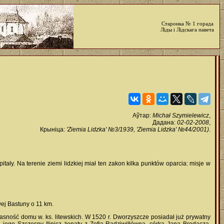
Старонка № 1 горада
Ліды і Лідскага павета
Аўтар:
Michał Szymielewicz
,
Дадана:
02-02-2008
,
Крыніца:
'Ziemia Lidzka' №3/1939, 'Ziemia Lidzka' №44/2001)
.
ały. Na terenie ziemi lidzkiej miał ten zakon kilka punktów oparcia: misje w
ej Bastuny o 11 km.
własność domu w. ks. litewskich. W 1520 r. Dworzyszcze posiadał już prywatny