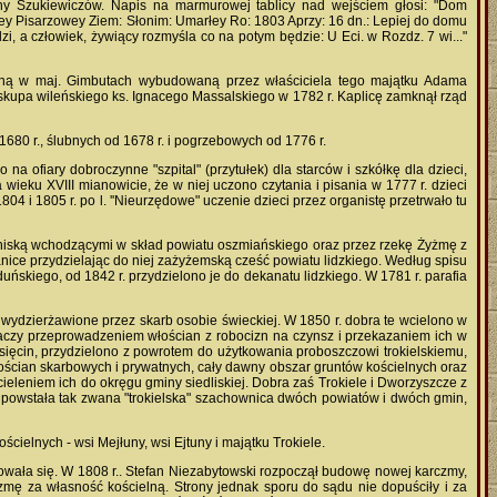
iny Szukiewiczów. Napis na marmurowej tablicy nad wejściem głosi: "Dom
y Pisarzowey Ziem: Słonim: Umarłey Ro: 1803 Aprzy: 16 dn.: Lepiej do domu
, a człowiek, żywiący rozmyśla co na potym będzie: U Eci. w Rozdz. 7 wi..."
wnianą w maj. Gimbutach wybudowaną przez właściciela tego majątku Adama
skupa wileńskiego ks. Ignacego Massalskiego w 1782 r. Kaplicę zamknął rząd
680 r., ślubnych od 1678 r. i pogrzebowych od 1776 r.
 ofiary dobroczynne "szpital" (przytułek) dla starców i szkółkę dla dzieci,
ieku XVIII mianowicie, że w niej uczono czytania i pisania w 1777 r. dzieci
1804 i 1805 r. po l. ''Nieurzędowe" uczenie dzieci przez organistę przetrwało tu
lipniską wchodzącymi w skład powiatu oszmiańskiego oraz przez rzekę Żyżmę z
anice przydzielając do niej zażyżemską cześć powiatu lidzkiego. Według spisu
ńskiego, od 1842 r. przydzielono je do dekanatu lidzkiego. W 1781 r. parafia
 i wydzierżawione przez skarb osobie świeckiej. W 1850 r. dobra te wcielono w
aczy przeprowadzeniem włościan z robocizn na czynsz i przekazaniem ich w
sięcin, przydzielono z powrotem do użytkowania proboszczowi trokielskiemu,
włościan skarbowych i prywatnych, cały dawny obszar gruntów kościelnych oraz
ieleniem ich do okręgu gminy siedliskiej. Dobra zaś Trokiele i Dworzyszcze z
d powstała tak zwana "trokielska" szachownica dwóch powiatów i dwóch gmin,
ielnych - wsi Mejłuny, wsi Ejtuny i majątku Trokiele.
jnowała się. W 1808 r.. Stefan Niezabytowski rozpoczął budowę nowej karczmy,
czmę za własność kościelną. Strony jednak sporu do sądu nie dopuściły i za