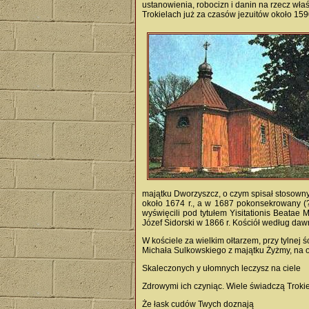
ustanowienia, robocizn i danin na rzecz wł
Trokielach już za czasów jezuitów około 1590
majątku Dworzyszcz, o czym spisał stosowny 
około 1674 r., a w 1687 pokonsekrowany (?
wyświęcili pod tytułem Yisitationis Beatae M
Józef Sidorski w 1866 r. Kościół według dawn
W kościele za wielkim ołtarzem, przy tylnej 
Michała Sulkowskiego z majątku Żyżmy, na o
Skaleczonych y ułomnych leczysz na ciele
Zdrowymi ich czyniąc. Wiele świadczą Trokie
Że łask cudów Twych doznają