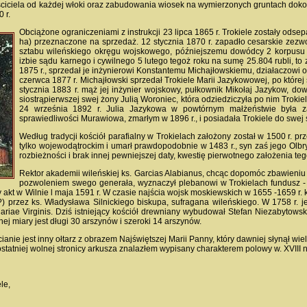
aściciela od każdej włoki oraz zabudowania wiosek na wymierzonych gruntach doko
 r.
Obciążone ograniczeniami z instrukcji 23 lipca 1865 r. Trokiele zostały ods
ha) przeznaczone na sprzedaż. 12 stycznia 1870 r. zapadło cesarskie zezwo
sztabu wileńskiego okręgu wojskowego, późniejszemu dowódcy 2 korpusu arm
izbie sądu karnego i cywilnego 5 lutego tegoż roku na sumę 25.804 rubli, to z
1875 r., sprzedał je inżynierowi Konstantemu Michajłowskiemu, działaczowi ob
czerwca 1877 r. Michajłowski sprzedał Trokiele Marii Jazykowowej, po które
stycznia 1883 r. mąż jej inżynier wojskowy, pułkownik Mikołaj Jazykow, do
siostrąpierwszej swej żony Julią Woroniec, która odziedziczyła po nim Trok
24 września 1892 r. Julia Jazykowa w powtórnym małżeństwie była za
sprawiedliwości Murawiowa, zmarłym w 1896 r., i posiadała Trokiele do swej 
Według tradycji kościół parafialny w Trokielach założony został w 1500 r. 
tylko wojewodątrockim i umarł prawdopodobnie w 1483 r., syn zaś jego Olbr
rozbieżności i brak innej pewniejszej daty, kwestię pierwotnego założenia te
Rektor akademii wileńskiej ks. Garcias Alabianus, chcąc dopomóc zbawieniu
pozwoleniem swego generała, wyznaczył plebanowi w Trokielach fundusz - wi
akt w Wilnie l maja 1591 r. W czasie najścia wojsk moskiewskich w 1655 -1659 r. k
) przez ks. Władysława Silnickiego biskupa, sufragana wileńskiego. W 1758 r. 
ariae Virginis. Dziś istniejący kościół drewniany wybudował Stefan Niezabytowski 
ej miary jest długi 30 arszynów i szeroki 14 arszynów.
ścianie jest inny ołtarz z obrazem Najświętszej Marii Panny, który dawniej słynął w
statniej wolnej stronicy arkusza znalazłem wypisany charakterem polowy w. XVIII 
le,