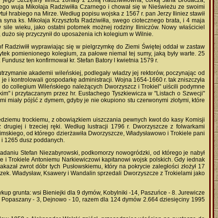
yn jego Szczęsny Ilinicz żonaty z Zofią Radziwiłłówna, córką Jana Brodacza,
swego wuja Mikołaja Radziwiłła Czarnego i chował się w Nieświeżu ze swoimi
tuł hrabiego na Mirze. Według popisu wojska z 1567 r. pan Jerzy Iliniez stawił
 syna ks. Mikołaja Krzysztofa Radziwiłła, swego ciotecznego brata, i 4 maja
ile wieku, jako ostatni potomek możnej rodziny Iliniczów. Nowy właściciel
, dużo się przyczynił do uposażenia ich kolegium w Wilnie.
of Radziwiłł wyprawiając się w pielgrzymkę do Ziemi Świętej oddał w zastaw
ytek pomienionego kolegium, za pałowe niemal tej sumy, jaką były warte. 25
undusz ten konfirmował kr. Stefan Batory l kwietnia 1579 r.
trzymanie akademii wileńskiej, podlegały władzy jej rektorów, poczynając od
i je i kontrolowali gospodarkę administracji. Wojna 1654-1660 r. tak zniszczyła
 do collegium Wileńskiego należących Dworzyszcz i Trokiel" uiścili podymne
kim" i przytaczanym przez hr. Eustachego Tyszkiewicza w "Listach o Szwecji"
ami miały pójść z dymem, gdyby je nie okupiono stu czerwonymi złotymi, które
sędziemu trockiemu, z obowiązkiem uiszczania pewnych kwot do kasy Komisji
rugiej i trzeciej ręki. Według lustracji 1796 r. Dworzyszcze z folwarkami
imskiego, od którego dzierżawiła Dworzyszcze, Władysławowo i Trokiele pani
w i 1265 dusz poddanych.
iadaniu Stefan Niezabyrowski, podkomorzy nowogródzki, od którego je nabył
ze i Trokiele Antoniemu Narkiewiczowi kapitanowi wojsk polskich. Gdy iednak
akazał zwrot dóbr tych Pusłowskiemu, który na pokrycie zaległości złożył 17
iszek. Władysław, Ksawery i Wandalin sprzedali Dworzyszcze z Trokielami jako
 grunta: wsi Bieniejki dla 9 dymów, Kobylniki -14, Paszuńce - 8. Jurewicze
 - 4. Popaszany - 3, Dejnowo - 10, razem dla 124 dymów 2.664 dziesięciny 1995