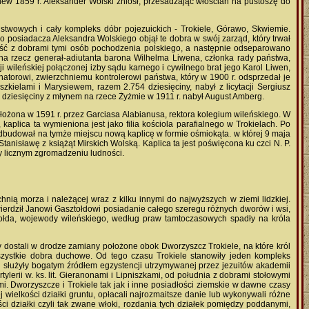
ew 1859 r. Aleksander Wolski zniósł, przesadzając włościan na pustoszę do
stwowych i cały kompleks dóbr pojezuickich - Trokiele, Górawo, Skwiemie.
 posiadacza Aleksandra Wolskiego objął te dobra w swój zarząd, który trwał
zność z dobrami tymi osób pochodzenia polskiego, a następnie odseparowano
na rzecz generał-adiutanta barona Wilhelma Liwena, członka rady państwa,
wileńskiej połączonej izby sądu karnego i cywilnego brat jego Karol Liwen,
enatorowi, zwierzchniemu kontrolerowi państwa, który w 1900 r. odsprzedał je
ielami i Marysiewem, razem 2.754 dziesięciny, nabył z licytacji Sergiusz
 dziesięciny z młynem na rzece Żyżmie w 1911 r. nabył August Amberg.
łożona w 1591 r. przez Garciasa Alabianusa, rektora kolegium wileńskiego. W
kaplica ta wymieniona jest jako filia kościola parafialnego w Trokielach. Po
odbudował na tymże miejscu nową kaplicę w formie ośmiokąta. w której 9 maja
Stanisławę z książąt Mirskich Wolską. Kaplica ta jest poświęcona ku czci N. P.
zy licznym zgromadzeniu ludności.
nią morza i należącej wraz z kilku innymi do najwyższych w ziemi lidzkiej.
wierdził Janowi Gasztołdowi posiadanie całego szeregu różnych dworów i wsi,
ztołda, wojewody wileńskiego, według praw tamtoczasowych spadły na króla
y dostali w drodze zamiany położone obok Dworzyszcz Trokiele, na które król
wszystkie dobra duchowe. Od tego czasu Trokiele stanowiły jeden kompleks
i służyły bogatym źródłem egzystencji utrzymywanej przez jezuitów akademii
tylerii w. ks. lit. Gieranonami i Lipniszkami, od południa z dobrami stołowymi
. Dworzyszcze i Trokiele tak jak i inne posiadłości ziemskie w dawne czasy
 wielkości działki gruntu, opłacali najrozmaitsze danie lub wykonywali różne
i działki czyli tak zwane włoki, rozdania tych działek pomiędzy poddanymi,