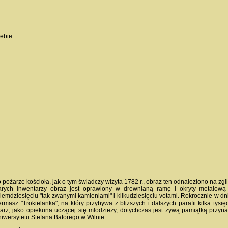
ebie.
 pożarze kościoła, jak o tym świadczy wizyta 1782 r., obraz ten odnaleziono na zgl
arych inwentarzy obraz jest oprawiony w drewnianą ramę i okryty metalową
iemdziesięciu "tak zwanymi kamieniami" i kilkudziesięciu votami. Rokrocznie w dni
ermasz "Trokielanka", na który przybywa z bliższych i dalszych parafii kilka tysi
tarz, jako opiekuna uczącej się młodzieży, dotychczas jest żywą pamiątką przyna
iwersytetu Stefana Batorego w Wilnie.