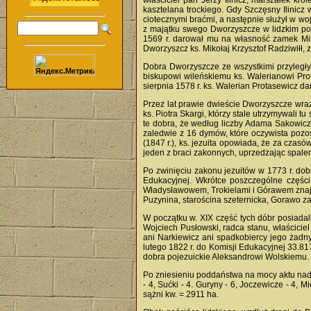
właściciel pan Jerzy Ilinicz, marszałek kr
kasztelana trockiego. Gdy Szczęsny Ilinicz
ciotecznymi braćmi, a następnie służył w woj
z majątku swego Dworzyszcze w lidzkim powi
1569 r. darował mu na własność zamek Mir 
Dworzyszcz ks. Mikołaj Krzysztof Radziwiłł, 
Dobra Dworzyszcze ze wszystkimi przyległym
biskupowi wileńskiemu ks. Walerianowi Prot
sierpnia 1578 r. ks. Walerian Protasewicz d
Przez lat prawie dwieście Dworzyszcze wraz
ks. Piotra Skargi, którzy stale utrzymywali t
te dobra, że według liczby Adama Sakowicza
zaledwie z 16 dymów, które oczywista pozos
(1847 r.), ks. jezuita opowiada, że za czas
jeden z braci zakonnych, uprzedzając spale
Po zwinięciu zakonu jezuitów w 1773 r. do
Edukacyjnej. Wkrótce poszczególne części 
Władysławowem, Trokielami i Górawem znajdo
Puzynina, starościna szeternicka, Gorawo z
W początku w. XIX część tych dóbr posiada
Wojciech Pusłowski, radca stanu, właścicie
ani Narkiewicz ani spadkobiercy jego żadny
lutego 1822 r. do Komisji Edukacyjnej 33.81
dobra pojezuickie Aleksandrowi Wolskiemu.
Po zniesieniu poddaństwa na mocy aktu nada
- 4, Sućki - 4. Guryny - 6, Joczewicze - 4, 
sążni kw. = 2911 ha.