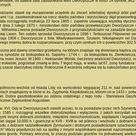
Bieniejek, od dawna była zabudowana wieś Dworzyszcze w ilości 14 dymów, lecz l
wornych.
zianie stawił się murawiowski urzędnik do zleceń wileńskiej dyrekcji dóbr pań
mi i t.p. zasekwestrował na rzecz skarbu państwa i wyrzuciwszy stąd prawowitego
stała rozciągnięta instrukcja 23 lipca 1865 r. zupełnie usuwająca wszelką styc
z dnia 3 lutego 1870 r. ministerstwo dóbr państwa przewłaszczyło Dworzyszcze 
Wilhelma Liwena posiadał Dworzyszcze z przynależylościami na zasadzie decyzji 
ołaj Liwen. Ten ostatni sprzedał Dworzyszcze w 1896 r. Tertiuszowi Filipowowi s
ja 1906 r. Dworzyszcze z folw. Władysławowem, Szułami, Nikołajewym vel Daszk
órego imieniu dobra te rozparcelowano, przy czym centrum ich o powierzchni 302,5
żony jest dawny cmentarz grzebalny, na którym znajduje się drewniana kaplica za
 synodzie za biskupstwa ks. Sapiehy i 1744 r. - za biskupstwa ks. Zlenkowicza, 
Jana nowo Jezuici. W 1860 r. Aleksander Wolski, ówczesny właściciel Dworzyszcz, 
 trokielski, pogrzebał zmarłą w dniu 7 tegoż maja, w wieku lat 67, żonę fundatora 
j szacie starożytnej roboty. Rokrocznie 8 września odbywa się tu nabożeństwo pr
ółnocno-wschód od miasta Lidy, na wyniosłości sięgającej 211 m. nad powierzch
lach znajdujemy w liście w. ks. Zygmunta Kiejstutowicza, którym on w 1433 r. pot
iel. Dobra gasztołdowskie po zejściu ostatniego z tego rodu - Stanisława Gas
ewiczowi Zygmuntowi Augustowi.
w. XVI. Gdy w Dworzyszczach osiedli jezuici, to za posiadane przez nich Szyrwint
 1585 r. rozciągnął wszelkie dobrodziejstwa i wyłączenia z jakich korzystali 
ymi innymi dobrami ziemskimi, miejskimi nieruchomościami, kapitałami i legatam
el sięgał 10.000 h. i graniczył w XVII - XVIII w. od północy i wschodu z dobrami ar
u z dobrami radziwiłłowskimi Żyrmunami i drobnymi posiadłościami szlacheckimi
" którzy pojedynczo lub na spółkę z innymi wspólnikami uprawiali najrozmaitszej
ela gruntu. Pomiary włocznej, to znaczy podziału gruntów na jednakowej wielkośc