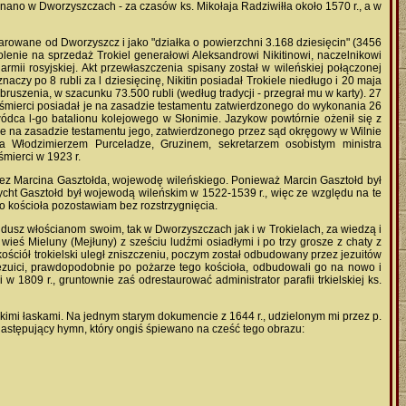
nano w Dworzyszczach - za czasów ks. Mikołaja Radziwiłła około 1570 r., a w
eparowane od Dworzyszcz i jako "działka o powierzchni 3.168 dziesięcin" (3456
lenie na sprzedaż Trokiel generałowi Aleksandrowi Nikitinowi, naczelnikowi
ii rosyjskiej. Akt przewłaszczenia spisany został w wileńskiej połączonej
naczy po 8 rubli za l dziesięcinę, Nikitin posiadał Trokiele niedługo i 20 maja
ruszenia, w szacunku 73.500 rubli (według tradycji - przegrał mu w karty). 27
j śmierci posiadał je na zasadzie testamentu zatwierdzonego do wykonania 26
wódca l-go batalionu kolejowego w Słonimie. Jazykow powtórnie ożenił się z
iele na zasadzie testamentu jego, zatwierdzonego przez sąd okręgowy w Wilnie
 Włodzimierzem Purceladze, Gruzinem, sekretarzem osobistym ministra
śmierci w 1923 r.
przez Marcina Gasztołda, wojewodę wileńskiego. Ponieważ Marcin Gasztołd był
ycht Gasztołd był wojewodą wileńskim w 1522-1539 r., więc ze względu na te
go kościoła pozostawiam bez rozstrzygnięcia.
 dusz włościanom swoim, tak w Dworzyszczach jak i w Trokielach, za wiedzą i
eś Mieluny (Mejłuny) z sześciu ludźmi osiadłymi i po trzy grosze z chaty z
ościół trokielski uległ zniszczeniu, poczym został odbudowany przez jezuitów
jezuici, prawdopodobnie po pożarze tego kościoła, odbudowali go na nowo i
w 1809 r., gruntownie zaś odrestaurować administrator parafii trkielskiej ks.
ielkimi łaskami. Na jednym starym dokumencie z 1644 r., udzielonym mi przez p.
następujący hymn, który ongiś śpiewano na cześć tego obrazu: