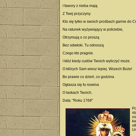
I fawory z nieba mają
Z Twej przyczyny.
Kto się tylko w swoich prośbach garnie do Ci
Na ratunek wyżywiający w potrzebie,
Otrzymują o co proszą
Bez odwłoki. Tu odnoszą
Czego kto pragnie.
I któż kiedy cudów Twoich wyliczyć może.
O których Sam wiesz lepiej. Wszech Boże!
Bo prawie co dzień, co godzina
Ogłasza się fu nowina
O łaskach Twoich.
Data: "Roku 1769"
Po
st
os
ki
oł
Un