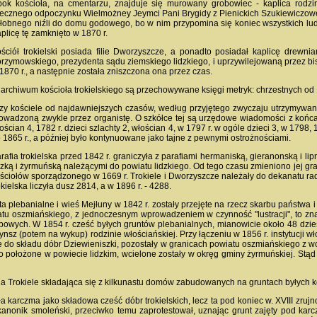
ok kościoła, na cmentarzu, znajduje się murowany grobowiec - kaplica rodz
ecznego odpoczynku Wielmożney Jeymci Pani Brygidy z Pienickich Szukiewiczowe
łobnego niźli do domu godowego, bo w nim przypomina się koniec wszystkich ludzi
plicę tę zamknięto w 1870 r.
ściół trokielski posiada filie Dworzyszcze, a ponadto posiadał kaplicę dre
rzymowskiego, prezydenta sądu ziemskiego lidzkiego, i uprzywilejowaną przez bi
1870 r., a następnie została zniszczona ona przez czas.
archiwum kościoła trokielskiego są przechowywane księgi metryk: chrzestnych od 1
zy kościele od najdawniejszych czasów, według przyjętego zwyczaju utrzymywano na
owadzoną zwykle przez organistę. O szkółce tej są urzędowe wiadomości z końca w
ościan 4, 1782 r. dzieci szlachty 2, włościan 4, w 1797 r. w ogóle dzieci 3, w 1798, 
 1865 r., a później było kontynuowane jako tajne z pewnymi ostrożnościami.
rafia trokielska przed 1842 r. graniczyła z parafiami hermaniską, gieranonską i 
dzką i żyrmuńską należącymi do powiatu lidzkiego. Od tego czasu zmieniono jej gr
ściołów sporządzonego w 1669 r. Trokiele i Dworzyszcze należały do dekanatu radu
okielska liczyła dusz 2814, a w 1896 r. - 4288.
nta plebanialne i wieś Mejłuny w 1842 r. zostały przejęte na rzecz skarbu państwa
atu oszmiańskiego, z jednoczesnym wprowadzeniem w czynność "lustracji", to zn
bowych. W 1854 r. cześć byłych gruntów plebanialnych, mianowicie około 48 dzie
ynsz (potem na wykup) rodzinie włościańskiej. Przy łączeniu w 1856 r. instytucji 
e do składu dóbr Dziewieniszki, pozostały w granicach powiatu oszmiańskiego z wc
o położone w powiecie lidzkim, wcielone zostały w okręg gminy żyrmuńskiej. Stą
a Trokiele składająca się z kilkunastu domów zabudowanych na gruntach byłych kośc
a karczma jako składowa cześć dóbr trokielskich, lecz ta pod koniec w. XVIII zru
 kanonik smoleński, przeciwko temu zaprotestował, uznając grunt zajęty pod kar