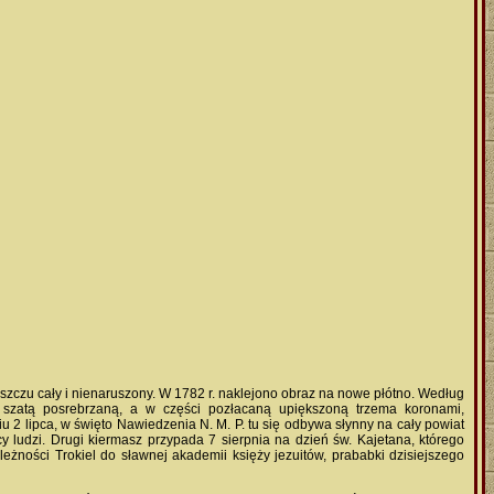
iszczu cały i nienaruszony. W 1782 r. naklejono obraz
na nowe płótno. Według
 szatą posrebrzaną, a w części pozłacaną upiększoną trzema koronami,
u 2 lipca, w święto Nawiedzenia N. M. P. tu się odbywa słynny na cały powiat
ęcy ludzi. Drugi kiermasz przypada 7 sierpnia na dzień św. Kajetana, którego
leżności Trokiel do sławnej akademii księży jezuitów, prababki dzisiejszego