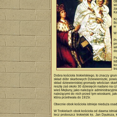
Ob
wi
ża
Ka
Ko
Bo
w 
W 
Pr
pr
wł
do
Pa
li
ko
tr
Dobra kościoła trokielskiego, to znaczy gru
skład dóbr skarbowych Dziewieniszki, powi
skład dziewieniskiej gromady włościan skar
resztę zaś około 30 dziesięcin nadano na cz
wieś Mejłuny, jako należące administracyjni
należącymi do nich przed tym wioskami, jak
która przetrwała do 1915r.
Obecnie obok kościoła istnieje nieduża osad
W Trokielach obok kościoła od dawna istniał
lecz proboszcz trokielski ks. Jan Dauksza,