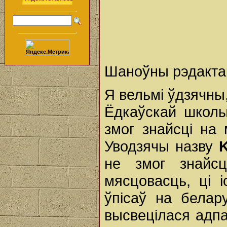
Шаноўны рэдактар 
Я вельмi ўдзячны
Ёдкаўскай школы
змог знайсцi на
Уводзячы назву
K
не змог знайсц
мясцовасць, цi i
ўпiсаў на бела
высвецілася адпа