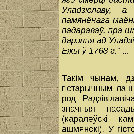
Уладзіславу, 
памянёнага маён
падараваў, пра ш
дарэння ад Уладзі
Ежы ў 1768 г." ...
Такім чынам, д
гістарычным лан
род Радзівілавіч
значныя пасад
(каралеўскі кам
ашмянскі). У гіс