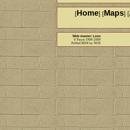
Home
Maps
[
] [
] [
Web-master: Leon
© Pawet 1999-2009
PaWetCMS® by NOX