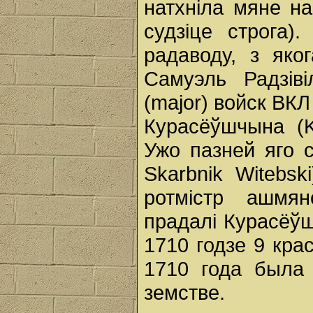
натхніла мяне н
судзіце строга
радаводу, з яко
Самуэль Радзiвi
(major) войск ВКЛ
Курасёўшчына (K
Ужо пазней яго с
Skarbnik Witebsk
ротмiстр ашмянс
прадалi Курасёўш
1710 годзе 9 крас
1710 года была 
земстве.