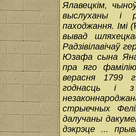
Ялавецкім, чыноў
выслуханы і р
паходжання. Імі (
вывад шляхецка
Радзівілавічаў г
Юзафа сына Яна 
пра яго фамілі
верасня 1799 г
годнасць і 
незаконнародж
стрыечных Фелі
далучаны дакумен
дэкрэце ... прыв