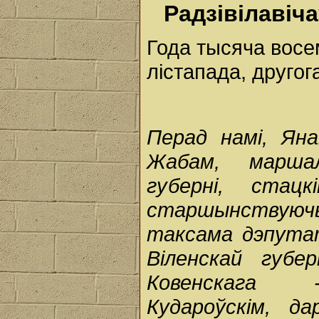
Радзівілавіч
Года тысяча восе
лістапада, другог
Перад намі, Яна
Жабам, маршал
губерні, стац
старшынствуючы
таксама дэпута
Віленскай губер
Ковенскага 
Кудароўскім, да