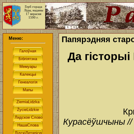
Герб горада
Ліды, наданы
17 верасня
1590 г.
Папярэдняя стар
Меню:
Да гісторы
Кр
Курасёўшчыны // 