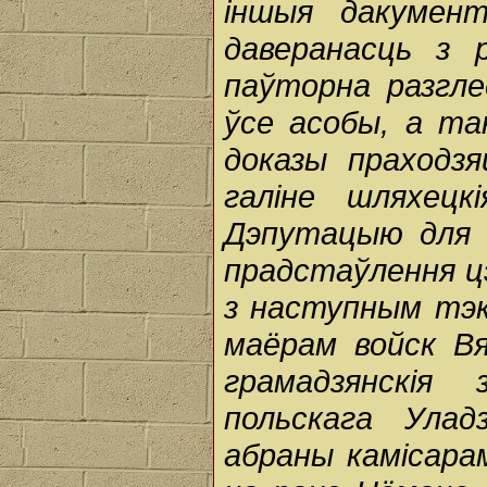
іншыя дакумент
даверанасць з 
паўторна разгле
ўсе асобы, а т
доказы праходз
галіне шляхец
Дэпутацыю для 
прадстаўлення цэ
з наступным тэкс
маёрам войск Вя
грамадзянскія
польскага Улад
абраны камісара