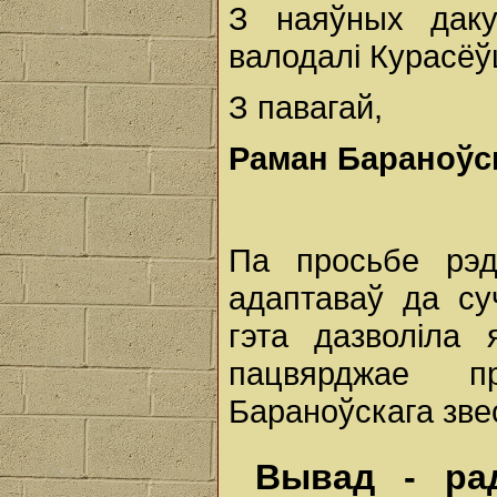
З наяўных даку
валодалi Курасёўш
З павагай,
Раман Бараноўс
Па просьбе рэд
адаптаваў да су
гэта дазволіла
пацвярджае 
Бараноўскага звес
Вывад - рад