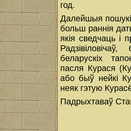
год.
Далейшыя пошукі 
больш раннія дат
якія сведчаць і 
Радзівіловічаў
беларускіх тап
пасля Курася (Ку
або быў нейкі Ку
неяк гэтую Курас
Падрыхтаваў Стан