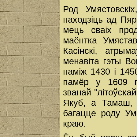
Род Умястовскіх
паходзіць ад Пяр
мець сваіх про
маёнтка Умяста
Касінскі, атрым
менавіта гэты Во
паміж 1430 і 145
памёр у 1609 г
званай "літоўскай"
Якуб, а Тамаш, 
багацце роду Ум
краю.