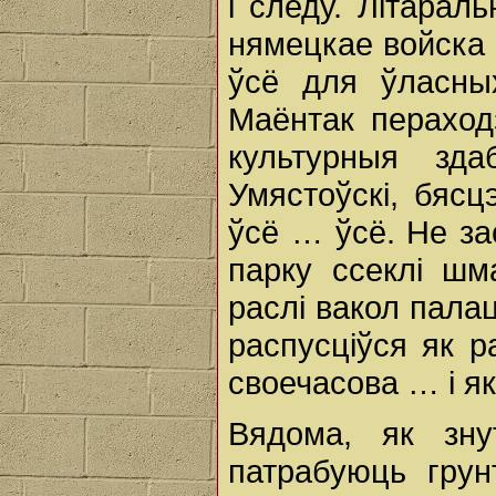
і следу. Літарал
нямецкае войска 
ўсё для ўласны
Маёнтак пераходз
культурныя зда
Умястоўскі, бяс
ўсё … ўсё. Не за
парку ссеклі шм
раслі вакол пала
распусціўся як 
своечасова … і як
Вядома, як зну
патрабуюць грун