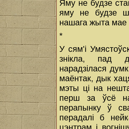
Яму не будзе ста
яму не будзе ш
нашага жыта мае 
*
У сям'і Умястоўс
знікла, пад 
нарадзілася думк
маёнтак, дык хац
мэты ці на нешт
перш за ўсё н
перапынку ў сва
перадалі б ней
цэнтрам і вогніш