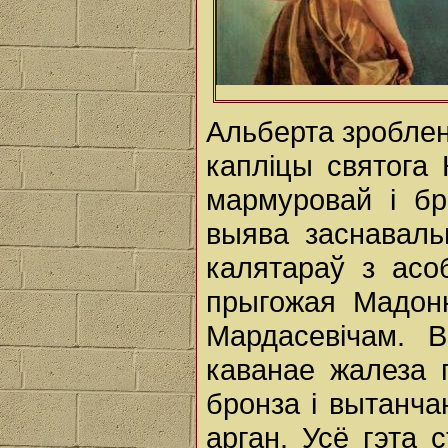
Альберта зроблен
капліцы святога 
мармуровай і бр
выява заснаваль
калятараў з ас
прыгожая Мадонн
Мардасевічам. В
каванае жалеза 
бронза і вытанч
арган. Усё гэта 