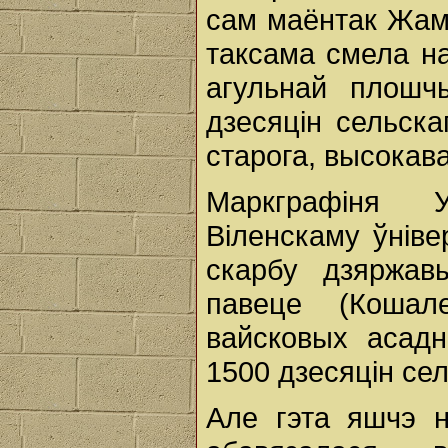
сам маёнтак Жамы
таксама смела на
агульнай плош
дзесяцін сельска
старога, высокава
Маркграфіня 
Віленскаму ўніве
скарбу дзяржав
павеце (Кошал
вайсковых асадн
1500 дзесяцін се
Але гэта яшчэ н