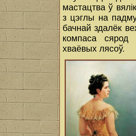
мастацтва ў вялі
з цэглы на падму
бачнай здалёк ве
компаса сярод 
хваёвых лясоў.