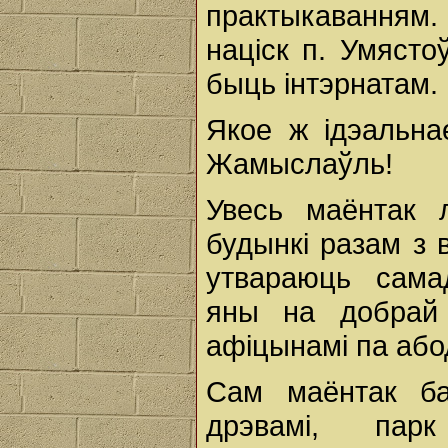
практыкаванням. 
націск п. Умяст
быць інтэрнатам.
Якое ж ідэальна
Жамыслаўль!
Увесь маёнтак 
будынкі разам з в
утвараюць сама
яны на добрай
афіцынамі па абод
Сам маёнтак ба
дрэвамі, па