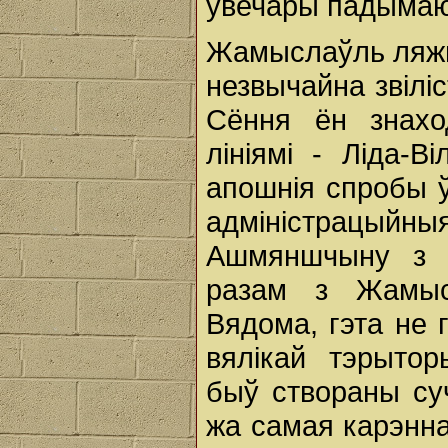
увечары падымаю
Жамыслаўль ляжыц
незвычайна звілі
Сёння ён знахо
лініямі - Ліда-В
апошнія спробы 
адміністрацыйн
Ашмяншчыну з в
разам з Жамыс
Вядома, гэта не г
вялікай тэрытор
быў створаны су
жа самая карэнн