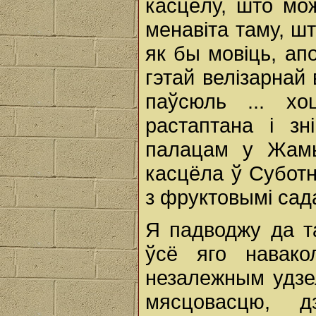
касцёлу, што мо
менавіта таму, ш
як бы мовіць, ап
гэтай велізарнай 
паўсюль ... х
растаптана і з
палацам у Жамы
касцёла ў Суботн
з фруктовымі сад
Я падводжу да т
ўсё яго навако
незалежным удзел
мясцовасцю, д