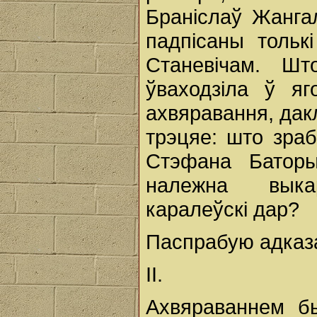
Браніслаў Жанга
падпісаны тольк
Станевічам. Ш
ўваходзіла ў я
ахвяравання, дак
трэцяе: што зраб
Стэфана Баторы
належна выка
каралеўскі дар?
Паспрабую адказа
II.
Ахвяраваннем б