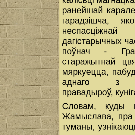
ранейшай карал
гарадзішча, як
неспасціж
дагістарычных час
поўнач - Гра
старажытнай цвя
мяркуецца, пабу
аднаго з на
правадыроў, куніг
Словам, куды н
Жамыслава, пра 
туманы, узнікаюць