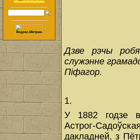
Дзве рэчы робя
служэнне грамадс
Піфагор.
1.
У 1882 годзе в
Астрог-Садоўска
дакладней, з Пёт