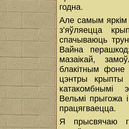
годна.
Але самым яркім
з'яўляецца кр
спачываюць тру
Вайна перашкод
мазаікай, замо
блакітным фоне 
цэнтры крыпты 
катакомбнымі э
Вельмі прыгожа 
працягваецца.
Я прысвячаю гэ