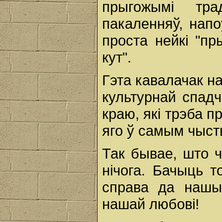
прыгожымі тра
пакаленняў, нап
проста нейкі "пр
кут".
Гэта кавалачак н
культурнай спад
краю, які трэба 
яго ў самым чыс
Так бывае, што 
нічога. Бачыць 
справа да нашы
нашай любові!