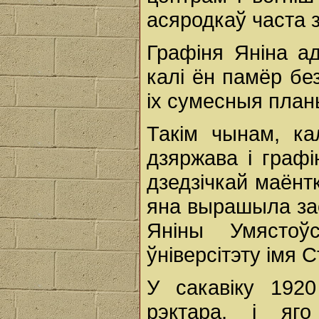
асяродкаў часта 
Графіня Яніна а
калі ён памёр бе
іх сумесныя план
Такім чынам, ка
дзяржава і граф
дзедзічкай маёнт
яна вырашыла за
Яніны Умястоў
ўніверсітэту імя
У сакавіку 1920
рэктара, і яг