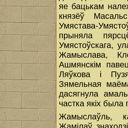
яе бацькам нале
князёў Масальс
Умястава-Умяст
прыняла пярсц
Умястоўскага, ул
Жамыслава, Кл
Ашмянскім павец
Ляўкова і Пузя
Зямельная маём
дасягнула амаль
частка якіх была
Жамыслаўль, к
Жамілаў, знаходз