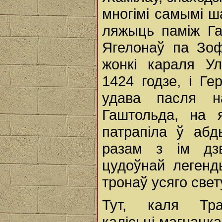
многімі самымі ш
ляжыць паміж Га
Ягелонаў па Зоф
жонкі караля Ул
1424 годзе, і Ге
удава пасля на
Гаштольда, на 
патрапіла ў абд
разам з ім дз
цудоўнай легенд
тронаў усяго свет
Тут, каля Тра
калісьці магнацка