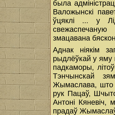
была адміністра
Валожынскі паве
ўцяклі ... у Л
свежаспечаную 
змацавана бяскон
Аднак ніякім за
рыдлёўкай у яму 
падкаморы, літо
Тэнчынскай зям
Жымаслава, што 
рук Пацаў, Шчыто
Антоні Кяневіч, 
прадаў Жымаслаў