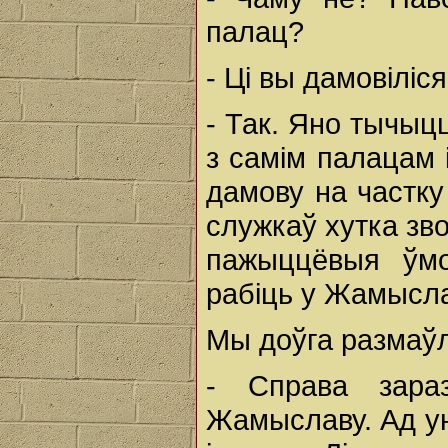
палац?
- Ці вы дамовілі
- Так. Яно тычыц
з самім палацам 
дамову на частку
служкаў хутка зв
пажыццёвыя ўмо
рабіць у Жамысл
Мы доўга размаўл
- Справа зара
Жамыславу. Ад ун