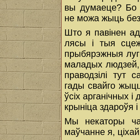
вы думаеце? Бо 
не можа жыць без
Што я павінен а
лясы і тыя сцеж
прыбярэжныя лугі
маладых людзей, 
праводзілі тут
гады свайго жыцц
ўсіх арганічных 
крыніца здароўя і
Мы некаторы ча
маўчанне я, ціха