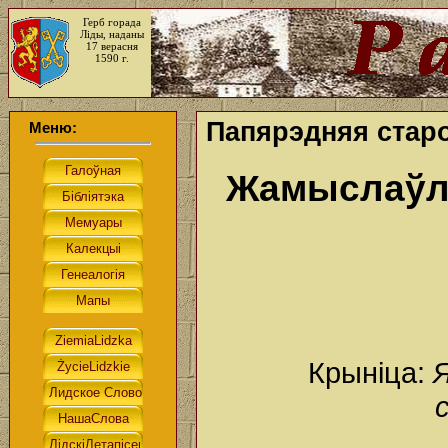
Герб горада
Ліды, наданы
17 верасня
1590 г.
Папярэдняя стар
Меню:
Жамыслаўль
Крыніца:
Я