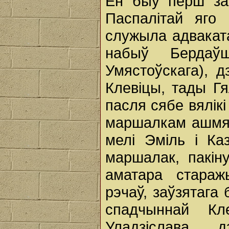
Ён быў перш за
Паспалітай яго 
служыла адвакат
набыў Бердаў
Умястоўскага), 
Клевіцы, тады Гя
пасля сябе вялік
маршалкам ашмян
мелі Эміль і Каз
маршалак, пакін
аматара стараж
рэчаў, заўзятага 
спадчыннай Кл
Уладзіслава, 