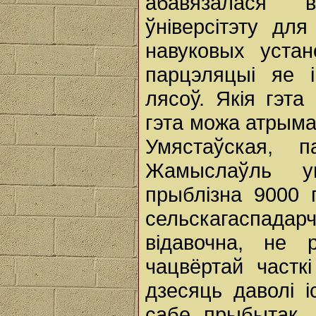
абавязалася в
ўніверсітэту дл
навуковых уста
парцэляцыі яе 
лясоў. Якія гэт
гэта можа атрыма
Умястаўская, 
Жамыслаўль ун
прыблізна 9000 
сельскагаспада
відавочна, не 
чацвёртай часткі
дзесяць даволі і
сабе прыбытак, 