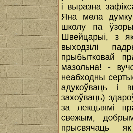
і выразна зафік
Яна мела думку
школу па ўзоры 
Швейцарыі, з як
выходзілі пад
прыбытковай пр
мазольна! - вуч
неабходны сертыф
адукоўваць і в
захоўваць) здаро
за лекцыямі пр
свежым, добры
прысвячаць я