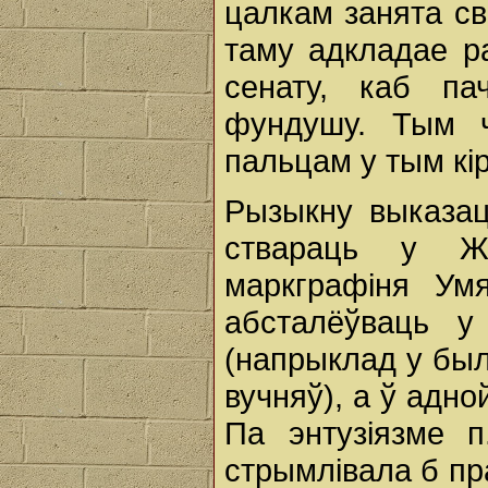
цалкам занята сва
таму адкладае р
сенату, каб па
фундушу. Тым 
пальцам у тым кір
Рызыкну выказац
ствараць у Ж
маркграфіня Ум
абсталёўваць 
(напрыклад у был
вучняў), а ў адно
Па энтузіязме 
стрымлівала б пра