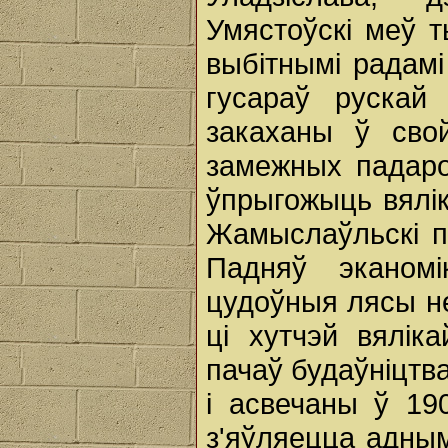
Умястоўскі меў 
выбітнымі радамі
гусараў рускай
закаханы ў сво
замежных падаро
ўпрыгожыць вялі
Жамыслаўльскі п
Падняў эканомі
цудоўныя лясы не
ці хутчэй вялік
пачаў будаўніцтв
і асвечаны ў 19
з'яўляецца адным