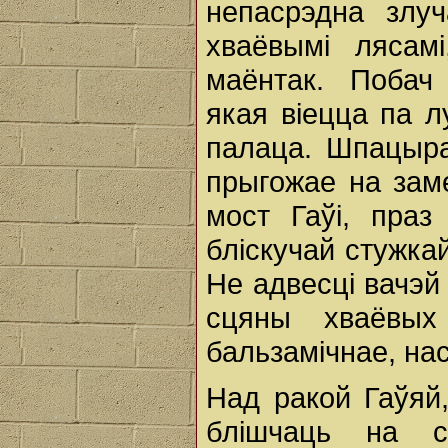
непасрэдна злуч
хваёвымі лясамі
маёнтак. Побач
якая віецца па л
палаца. Шпацыр
прыгожае на зам
мост Гаўі, праз 
бліскучай стужкай
Не адвесці вачэй 
сцяны хваёвых
бальзамічнае, на
Над ракой Гаўяй
блішчаць на с