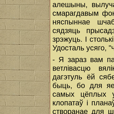
алешыны, вылуч
смарагдавым фоне
няспыннае шча
сядзяць прысадз
зрэжуць. І столькі
Удосталь усяго, "
- Я зараз вам па
ветлівасцю вял
дагэтуль ёй сяб
быць, бо для яе
самых цёплых у
клопатаў і плана
створанае для ш