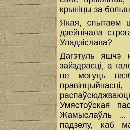
крыніцы за больш
Якая, спытаем ц
дзейнічала стро
Уладзіслава?
Дагэтуль яшчэ н
зайздрасці, а га
не могуць паз
правінцыйнас
распаўсюджва
Умястоўская пас
Жамыслаўль ...
падзелу, каб 