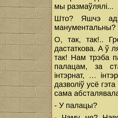
мы размаўлялі...
Што? Яшчэ адз
манументальны?
О, так, так!.. 
дастаткова. А ў л
так! Нам трэба п
палацам, за ст
інтэрнат, … інтэ
дазволіў усё гэт
сама абсталявал
- У палацы?
- Чаму не? Наво