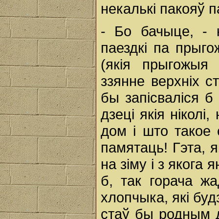
некалькі пакояў п
- Бо бачыце, -
паездкі па прыг
(якія прыгожыя
ззянне верхніх с
бы запісваліся б
дзеці якія ніколі,
дом і што такое
памятаць! Гэта, я
на зіму і з якога 
б, так горача ж
хлопчыка, які бу
стаў бы родным 