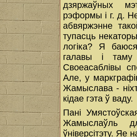
дзяржаўных мэ
рэформы і г. д. Н
абвяржэнне тако
тупасць некаторы
логіка? Я баюс
галавы і таму
Своеасаблівы с
Але, у маркграфі
Жамыслава - ніхт
кідае гэта ў ваду.
Пані Умястоўска
Жамыслаўль д
ўніверсітэту. Яе 