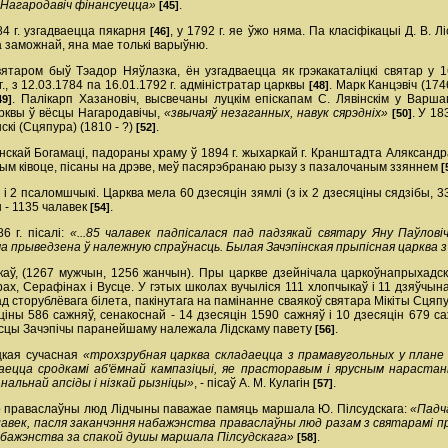
з Нагародавіч фінансуецца»
.
[45]
84 г. узгадваецца пякарня
, у 1792 г. яе ўжо няма. Па класіфікацыі Д. В.
[46]
а заможнай, яна мае толькі варыўню.
таром быў Тэадор Няўлазка, ён узгадваецца як грэка­каталіцкі святар у 1
г., з 12.03.1784 па 16.01.1792 г. адміністратар царквы
. Марк Канцэвіч (1746
[48]
. Палікарп Хазановіч, высвечаны луцкім епіскапам С. Лявінскім у Варшаве
49]
царквы ў вёсцы Нагародавічы,
«звычаяў незаганных, навук сярэдніх»
. У 1
[50]
скі (Сцяпура) (1810 - ?)
.
[52]
анскай Богамаці, падораны храму ў 1894 г. жыхаркай г. Кранштадта Аляксандр
ным ківоце, пісаны на дрэве, меў пасярэбранаю рызу з пазалочаным ззяннем
[
 і 2 псаломшчыкі. Царква мела 60 дзесяцін зямлі (з іх 2 дзесяціны сядзібы, 33
н - 1135 чалавек
.
[54]
6 г. пісалі:
«...85 чалавек падпісалася пад падзякай святару Яну Паўловіч
а прыведзена ў належную спраўнасць. Былая Зачэпінская прыпісная царква з 
ікаў, (1267 мужчын, 1256 жанчын). Пры царкве дзейнічала царкоўна­прыхадс
рах, Серафінах і Вусце. У гэтых школах вучыліся 111 хлопчыкаў і 11 дзяўчын
д сторублёвага білета, пакінутага на памінанне сваякоў святара Мікіты Сцяпу
ціны 586 сажняў, сенакоснай - 14 дзесяцін 1590 сажняў і 10 дзесяцін 679 са
ёсцы Зачэпічы па­ранейшаму належала Лідскаму павету
.
[56]
цкая сучасная
«трохзрубная царква складаецца з прамавугольных у плане 
аецца сродкамі аб'ёмнай кампазіцыі, яе прасторавым і ярусным нараста
анальнай апсіды і нізкай рызніцы»
, - пісаў А. М. Кулагін
.
[57]
то праваслаўны люд Лідчыны паважае памяць маршала Ю. Пілсудскага:
«Падч
чалавек, пасля заканчэння набажэнства праваслаўны люд разам з святарамі п
абажэнства за спакой душы маршала Пілсудскага»
.
[58]