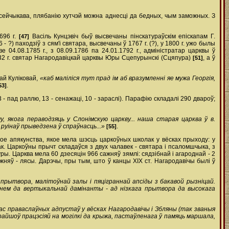
 Лісейчыкава, плябанію хутчэй можна аднесці да бедных, чым заможных. З
696 г.
Васіль Кунцэвіч быў высвечаны пінска­тураўскім епіскапам Г.
[47]
 - ?) паходзіў з сям'і святара, высвечаны ў 1767 г. (?), у 1800 г. ужо былы
 04.08.1785 г., з 08.09.1786 па 24.01.1792 г., адміністратар царквы ў
832 г. святар Нагародавіцкай царквы Юры Сцепурынскі (Сцяпура)
, а ў
[51]
ай Куліковай,
«каб маліліся тут прад ім аб вразумленні яе мужа Георгія,
.
53]
 - пад раллю, 13 - сенажаці, 10 - зараслі). Парафію складалі 290 двароў;
у, якога пераводзяць у Слонімскую царкву... наша старая царква ў в.
руінаў прыведзена ў спраўнасць...»
.
[55]
кое апякунства, якое мела шэсць царкоўных школак у вёсках прыходу: у
ак. Царкоўны прычт складаўся з двух чалавек - святара і псаломшчыка, з
ры. Царква мела 60 дзесяцін 966 сажняў зямлі: сядзібнай і агароднай - 2
жняў - лясы. Дарэчы, пры тым, што ў канцы ХIХ ст. Нагародавічы былі ў
прытвора, малітоўнай залы і пяціграннай апсіды з бакавой рызніцай.
ннем да вертыкальнай дамінанты - ад нізкага прытвора да высокага
ас праваслаўных адпустаў у вёсках Нагародавічы і Збляны (так званыя
райшоў працэсіяй на могілкі да крыжа, пастаўленага ў памяць маршала,