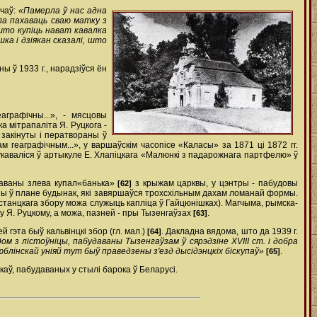
ічаў:
«Памерла ў нас адна
ла пахаваць сваю матку з
 што купіць нават кавалка
ка і дзіякан сказалі, што
 ў 1933 г., нарадзіўся ён
графічны...», - мясцовы
а мітрапаліта Я. Руцкога -
ў закінуты і ператвораны ў
 геаграфічным...», у варшаўскім часопісе «Каласы» за 1871 ці 1872 гг.
укаваліся ў артыкуле Е. Хлапіцкага «Малюнкі з падарожнага партфелю» ў
раваны злева купал­«банька»
з крыжам царквы, у цэнтры - пабудовы
[62]
льны ў плане будынак, які завяршаўся трохсхільным дахам ломанай формы.
эстанцкага збору можа служыць капліца ў Гайцюнішках). Магчыма, рымска­
у Я. Руцкому, а можа, пазней - пры Тызенгаўзах
.
[63]
гэта быў кальвінцкі збор (гл. мал.)
. Дакладна вядома, што да 1939 г.
[64]
ом з лістоўніцы, пабудаваны Тызенгаўзам ў сярэдзіне XVIII ст. і добра
Люблінскай уніяй тут быў праведзены з'езд дысідэнцкіх біскупаў»
.
[65]
аў, пабудаваных у стылі барока ў Беларусі.