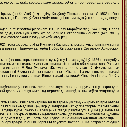
ы, то есть: подъ свещенником волока одна, а под подданымъ его полъ
іцкаму (герба Любіч), дзедзічу Крыўцаў Пінскага павета. У 1692 г. Юры
адальніцы Парэчча ў Слонімскім павеце і потым судзіўся за перададзеную
ададзена генерал­маёру войска ВКЛ Ігнату Мараўскаму (1744-1790). Пасля
 даўгі, большую з якіх купіла беліцкая старасціна Ленская (без імя - у
ькімі фальваркамі Ігнату Дмахоўскаму
.
[20]
2) - мастак, вучань Яна Рустэма і Казіміра Ельскага, удзельнік паўстання
ага павета. Належаў да герба Побуг, быў жанаты з Саламеяй Арлоўскай,
не (па некаторых звестках, вучыўся у Наваградку) і ў 1826 г. паступіў у
прэстыжным атрымаць адукацыю юрыста, філосафа або літаратара. Разам з
кі малявання ў Яна Рустэма. Жывучы сярод студэнтаў, будучы мастак
л рэвалюцыі ў Францыі, пра намер цара Мікалая I задушыць яе штыкамі
ашу і вашу вольнасць». Вінцэнт асабіста ведаў Міцкевіча і яго сяброў, у
 паўстанне ў Польшчы, якое перакінулася на Беларусь, Літву і Украіну. В.
скай губернях. Ратуючыся ад пераследаванняў, В. Дмахоўскі эміграваў ва
 гэтыя часы з'явілася карціна на гістарычную тэму - «Крыжакі пры аблозе
лася карціна «Радзіма» («Двор у Нагародавічах»): прасторны фальваркавы
. Пасуцца куры і снежна бялеюць на гладзі рачулкі гусі. Сушыцца вымытае
скі воз. А яшчэ крыху далей - аднапавярховы драўляны прыземісты будынак
За домам відаць кашлаты сад. Сучаснікі не ацанілі алейнай кампазіцыі В.
а збору графа Ігнацыя Корвін-Мілеўскага патрапіць на рэтраспектыўную