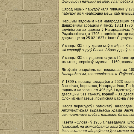
фундушоў і начыння не мае, у патрэбах 
Сярод іншых пабудоў каля плябаніі ў 17
пабудоў, якія неабходна мець, каб лічыцц
Першым вядомым нам нагародавіцкім свя
Дашковічам­Гарбацкім у Пінску 18.11.1776 
адміністратар царквы ў Нагародавічах
[
Радзівонішках, з 1795 г. адміністратар 
дакуменце ад 25.02.1837 г. Ігнат Сцепурын
У канцы ХIХ ст. у храме меўся абраз Каз
які страціў веру ў Бога»
. Абраз у драўля
У канцы XIX ст. у царкве служылі 1 святар
колькасць вернікаў: мужчын - 1160, жанчы
Літоўскія епархіяльныя ведамасці за 188
Нагародавічы, клапатлівасцю а. Паўловіч
У 1899 г. прыход складаўся з 2523 верн
Зачэпічах, Коршаках, Нагародавічах, Пагі
гадавым жалаваннем 496 руб. і адсоткаў а
дзесяціны 511 сажняў, ворнай - 33 дзеся
Слонімскім павеце, прыпісная царква ў в
Пасля перабудоў і рамонтаў Нагародаві
Архітэктурная выразнасць храма дасяг
цэнтральнага зруба і, нарэшце, да паліг
Газета «Слова» ў 1935 г. паведаміла, ш
Пакровы), на якія сабраліся каля 2000 
дзе на каленях адпраўлена ўрачыстае н