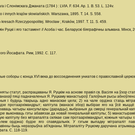
 і Слонімскага Дэканата (1784 ) : LVIA. F. 634. Ap. 1. B. 53. L. 124v.
 i innych krajów słowiańskich. Warszawa, 1895. Т. 14. S. 558.
kresach Rzeczypospolitej. Wrocław ; Kraków, 1997. T. 11. S. 459.
 Руцкi i яго тастамент // Асоба і час. Беларускі біяграфічны альмана. Мінск, 20
ого Йосафата. Рим, 1992. С. 117.
ые соборы с конца XVI века до воссоединения униатов с православной церковь
ты статут, распрацаваны Я. Руцкім на аснове правіл св. Васіля на ўзор стату
манахаў пяці падначаленых Я. Руцкаму манастыроў. Галоўныя рысы абноўлена
ыя і будуць тварыць адно манаскае цела; 2) на чале ордэна стаіць мітра
дзе протаархімандрыт; капітула (манаскі збор) выбірае яго на ўсё жыццё
аваць чатыры кансультары (дарадцы), выбраныя да смерці генеральнай капітул
дзе выконваць гэты абавязак да новай генеральнай капітулы; 5) манастырамі 
ю капітулу без мітрапаліта склікае сам протаархімандрыт, кожныя чатыры га
елем ордэна) будзе яго спавядальнік. У гэтым выпадку мітрапаліт пав
павінны быць неразрыўна аб'яднаны. Мітрапаліту Руцкому даручана атрымаць у
ата. С. 118-119.