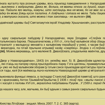
бнага кшталту пра розныя цэрквы, вось прыклад паведамлення з Нагародав
 выключна з жабрацтва. Дачка яе, Волька, ня маючы нічога за душой, хаце
ова. Пайшла яго маліць, кажучы, што заплаціць яна ня можа, бо не мае за
дку ён можа ўзяць кусок палатна. А дзяўчына і гэтага не мела. Тады бацюш
м, а матушка сказала, што можна і так закопваць - не вылезе»
.
[59]
авічскай царквы быў Святапакутнік іерэй Уладзімір Хрышчановіч, расстраляны
адну сакральную пабудову ў Нагародавічах, якую ўзгадвае «Слоўнік геа
льянскага барока. Першапачаткова, у ХVI ст., гэта быў кальвінскі збор (бацьк
мітрапаліт у маладосці менавіта з кальвінізму перайшоў у унію), з часам бы
, верагодна, па гэтай прычыне атрымаў назву «скарбец». Згодна з «Слоўнікам
»
. Можна меркаваць, што малюнкі В. Дмахоўскага, уладальніка маёнтка, др
[60]
вор у Навагародавічах», 1843) (гл. уклейку, мал. 5). В. Дмахоўскім адлюст
, які стаіць на пагорку сярод прысядзібнага парку. Гэта цагляны, прамавуго
ц» ужо не быў кальвінскім зборам (у гэтым сэнсе прыкладам архітэктуры прат
лася тады, калі ўся маёмасць яшчэ належала Наваградскай царкве ці мітрапаліт
выконвала функцыі лямуса, а гаспадар Станіслаў Дмахоўскі памятаў, што раней 
ык і краязнавец Антон Грымайла­Прыбытка ў 1936 г. пісаў пра:
«жылы панскі д
р і касцёл з паловы XVI ст., верагодна пабудаваны Руцкім... У 1569 г. перад 
а нашага часу, але, магчыма, ён быў адным з самых ранніх сакральных будынк
няства Літоўскае : энцыкл. Мінск, 2007. Т. 2. С. 365 (карта).