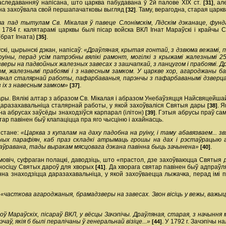
следаванняў напісана, што царква пабудавана ў 2­й палове XIX ст.
, ал
[31]
яна захоўвала свой першапачатковы выгляд
. Таму, верагодна, старая царк
[32]
ва пад тытулам Св. Мікалая ў павеце Слонімскім, Лідскім дэканаце, фун
У 1784 г. калятарамі царквы былі пісар войска ВКЛ Ігнат Мaраўскі і крайчы 
(брат Ігната)
.
[35]
скі, цырынскі дэкан, напісаў:
«Драўляная, крытая гонтай, з дзвюма вежамі,
 руіны, перад усім патрэбны вялікі рамонт, могілкі з крыжамі жалезнымі 2
 дзверы на падвойных жалезных завесах з зашчапкай, з ланцугом і прабоямі. Д
м, жалезнымі прабоямі і з навесным замком. У царкве хор, агароджаны баля
есіянал сталярнай работы, пафарбаваныя, парэнчы з пафарбаванымі дзверца
з іх з навесным замком»
.
[37]
тары. Вялікі алтар з абразом Св. Мікалая і абразом Унебаўзяцця Найсвяцей
даразахавальніца сталярнай работы, у якой захоўваліся Святыя дары
. 
[38]
 на абрусах заўсёды знаходзіўся карпарал (ілітон)
. Гэтыя абрусы праў сам
[39]
ар павінен быў клапаціцца пра яго чысціню і ахайнасць.
 стане:
«Царква з купалам на даху падобна на руіну, і таму абавязваем... 
ных парафіян, каб праз складкі атрымаць грошы на дах і рэстаўрацыю г
аўравана, тады выракам мясцовага дэкана павінна быць зачынена»
.
[40]
мовіч, суфраган полацкі, даводзіць, што «прастол, дзе захоўваюцца Святыя
носіцу Святых дароў для хворых
. Да хворага святар павінен быў адпра
[41]
нна знаходзіцца даразахавальніца, у якой захоўваецца лыжачка, перад імі 
,
«часткова агароджаныя, брама­дзверы на завесах. Звон вісіць у вежы, важыц
ноў Мараўскіх, пісараў ВКЛ, у вёсцы Зачэпічы. Драўляная, старая, з начынн
чаў, якія б былі пералічаны ў генеральнай візіце...»
. У 1792 г. Зачэпічы 
[44]