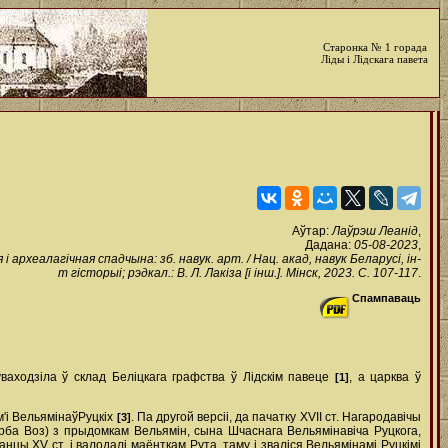
Старонка № 1 горада
Ліды і Лідскага павета
Аўтар:
Лаўрэш Леанід
,
Дадана:
05-08-2023
,
археалагічная спадчына: зб. навук. арт. / Нац. акад, навук Беларусі, ін-
т гісторыі; рэдкал.: В. Л. Лакіза [і інш.]. Мінск, 2023. С. 107-117
.
Спампаваць
ваходзіла ў склад Беліцкага графства ў Лідскім павеце
, а царква ў
[1]
'і Вельямінаў­Руцкіх
. Па другой версіі, да пачатку XVII ст. Нагародавічы
[3]
ерба Воз) з прыдомкам Вельямін, сына Шчаснага Вельямінавіча Руцкога,
цы XV ст. і валодалі маёнткам Рута, таму і зваліся Вельямiнамi Руцкiмi