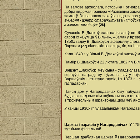
Па замове археолага, гісторыка і этногра
добра вядомая гравюра «Разваліны замка 
замка ў Гальшанах» захоўваюцца зараз у
губерня - цэнтр старажытнага Літоўскаг
з гэтых помнікаў»
.
[26]
Сучаснікі В. Дмахоўскага налічвалі ў яго
сярод іх «Вуліца ў Вільні», «Замак у Крэ
1850­х гадоў В. Дмахоўскі афармляў спект
Ларэнам
віленскіх ваколіц», бо, як і 
[27]
Каля 1840 г. у Вільні В. Дмахоўскі адкры
Памёр В. Дмахоўскі 22 лютага 1862 г. у Віл
Вінцэнт Дмахоўскі меў сына - Уладзіслава
вярнуўся на радзіму і ўдзельнічаў у па
Варшаўскім інстытуце глухіх, і з 1873 г.
гаспадаркай.
Панскі дом у Нагародавічах быў пабуда
будынак пад высокім паўвальмавым гонта
з трохвугольным франтонам. Дом меў анф
У канцы 1930­х гг. уладальнікам Нагародав
Царква і парафія ў Нагародавічах
. У 17
тут была філіяльнай.
Першая драўляная царква ў Нагародавіча