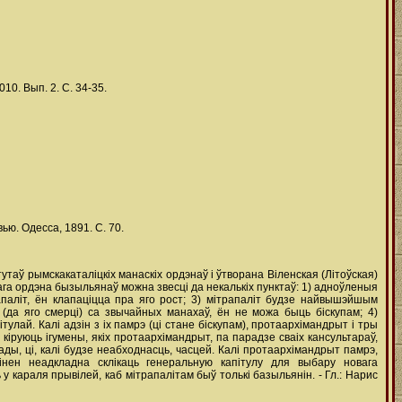
10. Вып. 2. С. 34-35.
ю. Одесса, 1891. С. 70.
таў рымска­каталіцкіх манаскіх ордэнаў і ўтворана Віленская (Літоўская)
га ордэна бызыльянаў можна звесці да некалькіх пунктаў: 1) адноўленыя
паліт, ён клапаціцца пра яго рост; 3) мітрапаліт будзе найвышэйшым
 (да яго смерці) са звычайных манахаў, ён не можа быць біскупам; 4)
ай. Калі адзін з іх памрэ (ці стане біскупам), протаархімандрыт і тры
кіруюць ігумены, якіх протаархімандрыт, па парадзе сваіх кансультараў,
ды, ці, калі будзе неабходнасць, часцей. Калі протаархімандрыт памрэ,
інен неадкладна склікаць генеральную капітулу для выбару новага
 караля прывілей, каб мітрапалітам быў толькі базыльянін. - Гл.: Нарис