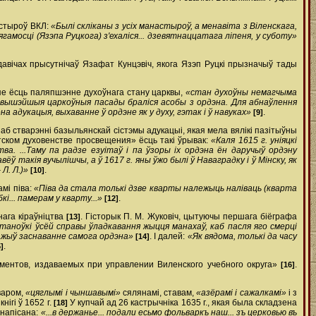
астыроў ВКЛ:
«Былі скліканы з усіх манастыроў, а менавіта з Віленскага,
амосці (Язэпа Руцкога) з'ехаліся... дзевятнаццатага ліпеня, у суботу»
давічах прысутнічаў Язафат Кунцэвіч, якога Язэп Руцкі прызначыў тады
 яе ёсць паляпшэнне духоўнага стану царквы,
«стан духоўны немагчыма
е вышэйшыя царкоўныя пасады браліся асобы з ордэна. Для абнаўлення
 адукацыя, выхаванне ў ордэне як у духу, гэтак і ў навуках»
.
[9]
аб стварэнні базыльянскай сістэмы адукацыі, якая мела вялікі пазітыўны
тском духовенстве просвещения» ёсць такі ўрывак:
«Каля 1615 г. уніяцкі
тва. ...Таму па радзе езуітаў і па ўзоры іх ордэна ён даручыў ордэну
ў такія вучылішчы, а ў 1617 г. яны ўжо былі ў Наваградку і ў Мінску, як
Л. Л.)»
.
[10]
мі піва:
«Піва да стала толькі дзве кварты належыць наліваць (кварта
бкі... памерам у кварту...»
.
[12]
ага кіраўніцтва
. Гісторык П. М. Жуковіч, цытуючы першага біёграфа
[13]
аноўкі ўсёй справы ўладкавання жыцця манахаў, каб пасля яго смерці
ажыў заснаванне самога ордэна»
. І далей:
«Як вядома, толькі да часу
[14]
.
]
ментов, издаваемых при управлении Виленского учебного округа»
.
[16]
варом,
«цяглымі і чыншавымі»
сялянамі, ставам,
«азёрамі і сажалкамі»
і з
нігі ў 1652 г.
У купчай ад 26 кастрычніка 1635 г., якая была складзена
[18]
 напісана:
«...в держанье... подали есьмо фольваркъ наш... зъ церковью въ