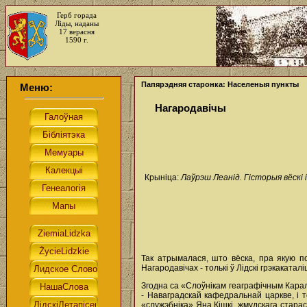
Герб горада
Ліды, наданы
17 верасня
1590 г.
Папярэдняя старонка: Населеныя пункты
Меню:
Нагародавічы
Крыніца:
Лаўрэш Леанід. Гісторыя вёскі і
Так атрымалася, што вёска, пра якую по
Нагародавічах - толькі ў Лідскі грэкакатал
Згодна са «Слоўнікам геаграфічным Карале
- Наваградскай кафедральнай царкве, і 
«служэбніка» Яна Кішкі, жмудскага стара