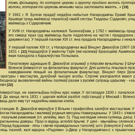
томъ фольварку, до которое церкви и грунту придано волокъ пултор
волоки, которая то церковь вечными часы застовати маетъ...»
.
[19]
У 1661 г. Я. Булгак прадаў нядаўна набытыя Нагародавічы Ераміі Крыв
Крывіцкі трэць маёмасці перапісаў сваёй сястры Тэадоры Сідаровіч, ул
маёмасць з Сідаровічамі.
У XVIII ст. Нагародавічы належалі Тызенгаўзам, у 1782 г. маёмасць пр
яго смерці праз суд маёмасць была падзелена на часткі і прададзена за
дакументах). У першай палове XIX ст. яна прадала Нагародавічы з некал
У першай палове XIX ст. у Нагародавічах жыў Вінцэнт Дмахоўскі (1807-186
1831 г.
Нарадзіўся ў маёнтку Гаўя (які належаў Брахоцкім) Ашмянск
[21]
якая паходзіла з Каралеўства Польскага.
Пачатковую адукацыю В. Дмахоўскі атрымаў у піярскім вучылішчы ў Шчучы
Віленскі ўніверсітэт на філалагічны факультэт. Для шляхты лічылася 
наведваннем лекцый на філалагічным факультэце, Вінцэнт бярэ ўро
таратуры і мастацтва, духоўнай чысціні асобы. Спрэчкі разгараліся вако
абходнасці вызваленчай вайны палякаў разам з рускімі супраць царызму - «за н
евіч
.
[22]
 ўніверсітэце, не закончыўшы поўны курс навук. У лістападзе 1830 г. пачалося
 Да канца лета 1831 г. царскія войскі разбілі паўстанцаў у Мінскай і Вілен
ваць дало яму тут надзейны кавалак хлеба.
станцам. В. Дмахоўскі вярнуўся ў Вільню і прафесійна заняўся мастацтвам. У
аёнтак Нагародавічы і маляваў родныя мясціны Наваградчыны. У 1843 г. з'яві
 пахучымі рамонкамі (гл. уклейку, мал. 5). Пад наглядам нянек гуляюць дзеці
у, расчынены дзверы. Праз іх відаць аглоблі брычкі. У цяні - звычайны сялян
ерад будынкам - ліпы і свечкі пірамідальных таполяў, што ўскінуліся ў неба. 
няць пазней, калі карціна «Радзіма» («Двор у Нагародавічах») з прыватнаг