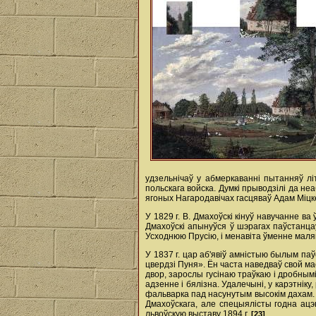
удзельнічаў у абмеркаванні пытанняў лі
польскага войска. Думкі прыводзілі да не
ягоных Нагародавічах гасцяваў Адам Міцк
У 1829 г. В. Дмахоўскі кінуў навучанне ва
Дмахоўскі апынуўся ў шэрагах паўстанцаў.
Усходнюю Прусію, і менавіта ўменне маля
У 1837 г. цар аб'явіў амністыю былым паў
цвердзі Пуня». Ён часта наведваў свой м
двор, зарослы гусінаю траўкаю і дробнымі
адзенне і бялізна. Удалечыні, у карэтнік
фальварка пад насунутым высокім дахам. П
Дмахоўскага, але спецыялісты годна ацэ
львоўскую выставу 1894 г.
[23]