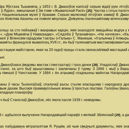
фа Яўстаха Тышкевіча, у 1853 г. В. Дмахоўскі напісаў серыю відаў руін літоў
ў Лідзе», змешчаная ў 3­м томе «Жывапіснай Расіі»
. Частка з гэтых пало
[25]
 Нацыянальным музеі ў Кракаве. Серыю малюнкаў літоўскіх замкаў В. Дмахо
о Княства багаты на помнікі мінулага. Дзякуючы таленавітаму віленскаму 
 больш за сто пейзажаў і жанравых карцін, якія знаходзілі эмацыйны водгук 
ве», «Дом Міцкевіча ў Наваградку», «Сядзіба ў Туганавічах», «На начлезе», 
аклі ў Віленскім гарадскім тэатры («Галька» С. Манюшкі, «Італьянка ў Алжыры
знакаміты французскі жывапісец XVII ст., ён быў таленавітым мастаком­рамантык
ў мастацкую майстэрню, якая за 20 гадоў працы стала своеасаблівай мастацкай
ьні.
 Дмахоўскага (вядомы мастак і ілюстратар) і трох дачок
. Уладзіслаў Дмахоў
[28]
ўстанні, за што быў арыштаваны і заключаны ў турму. З 1866 г. жыў у Вар
 - у гімназіі ў Чэнстахове. У 1884 г. ён атрымаў спадчынны маёнтак Нагарод
ваны ў часы Тызенгаўзаў, спалучаў рысы стылю класіцызму і народнага д
вым дахам. Высокія прамавугольныя вокны ў простых ліштвах. Галоўны ўвахо
іладную планіроўку.
іч быў Станіслаў Дмахоўскі, лёс якога пасля 1939 г. невядомы.
59 г. адбылося вылучэнне Нагародавіцкай парафіі з вялікай Зблянскай
, а д
[29]
х пабудавана мітрапалітам Я. Руцкім, аб чым сведчылі дакументы, якія зна