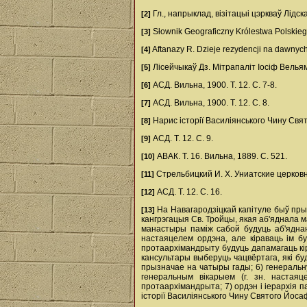
Гл., напрыклад, візітацыі цэркваў Лідскага
[2]
Słownik Geograficzny Królestwa Polskiego
[3]
Aftanazy R. Dzieje rezydencji na dawnych 
[4]
Лiсейчыкаў Дз. Мiтрапалiт Iосiф Вельямiн
[5]
АСД. Вильна, 1900. Т. 12. С. 7-8.
[6]
АСД. Вильна, 1900. Т. 12. С. 8.
[7]
Нарис історії Василіянського Чину Свят
[8]
АСД. Т. 12. С. 9.
[9]
АВАК. Т. 16. Вильна, 1889. С. 521.
[10]
Стрельбицкий И. Х. Униатские церковн
[11]
АСД. Т. 12. С. 16.
[12]
На Навагародзіцкай капітуле быў прыня
[13]
кангрэгацыя Св. Тройцы, якая аб'яднала 
манастыры паміж сабой будуць аб'яднан
настаяцелем ордэна, але кіраваць ім бу
протаархімандрыту будуць дапамагаць кір
кансультары выберуць чацвёртага, які бу
прызначае на чатыры гады; 6) генеральну
генеральным вікарыем (г. зн. настаяц
протаархімандрыта; 7) ордэн і іерархія 
історії Василіянського Чину Святого Йосаф