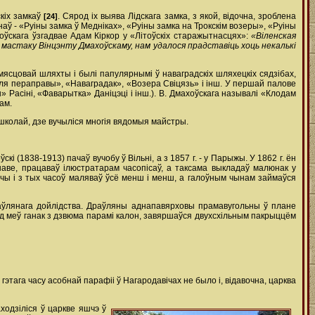
скіх замкаў
. Сярод іх выява Лідскага замка, з якой, відочна, зроблена
[24]
тнаў - «Руіны замка ў Медніках», «Руіны замка на Трокскім возеры», «Руіны
ўскага ўзгадвае Адам Кіркор у «Літоўскіх старажытнасцях»:
«Віленская
мастаку Вінцэнту Дмахоўскаму, нам удалося прадставіць хоць некалькі
у мясцовай шляхты і былі папулярнымі ў наваградскіх шляхецкіх сядзібах,
«Каля пераправы», «Наваградак», «Возера Свіцязь» і інш. У першай палове
» Расіні, «Фаварытка» Даніцэці і інш.). В. Дмахоўскага называлі «Клодам
ам.
 школай, дзе вучыліся многія вядомыя майстры.
скі (1838-1913) пачаў вучобу ў Вільні, а з 1857 г. - у Парыжы. У 1862 г. ён
шаве, працаваў ілюстратарам часопісаў, а таксама выкладаў малюнак у
авічы і з тых часоў маляваў ўсё менш і менш, а галоўным чынам займаўся
раўлянага дойлідства. Драўляны аднапавярховы прамавугольны ў плане
д меў ганак з дзвюма парамі калон, завяршаўся двухсхільным пакрыццём
а гэтага часу асобнай парафіі ў Нагародавічах не было і, відавочна, царква
ходзіліся ў царкве яшчэ ў