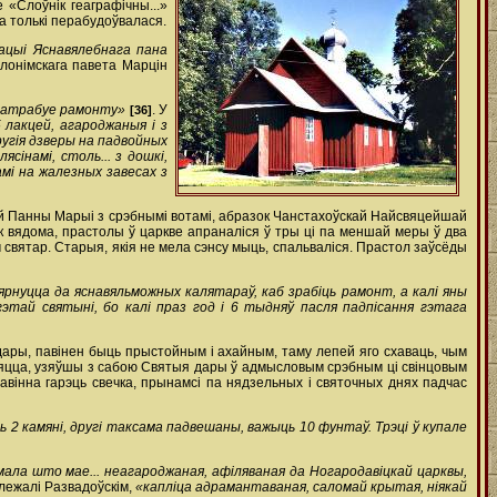
е «Слоўнік геаграфічны...»
ва толькі перабудоўвалася.
дацыі Яснавялебнага пана
Слонімскага павета Марцін
 патрабуе рамонту»
. У
[36]
5 лакцей, агароджаныя і з
ругія дзверы на падвойных
сінамі, столь... з дошкі,
мі на жалезных завесах з
шай Панны Марыі з срэбнымі вотамі, абразок Чанстахоўскай Найсвяцейшай
Як вядома, прастолы ў царкве апраналіся ў тры ці па меншай меры ў два
 святар. Старыя, якія не мела сэнсу мыць, спальваліся. Прастол заўсёды
звярнуцца да яснавяльможных калятараў, каб зрабіць рамонт, а калі яны
этай святыні, бо калі праз год і 6 тыдняў пасля падпісання гэтага
 дары, павінен быць прыстойным і ахайным, таму лепей яго схаваць, чым
ўляцца, узяўшы з сабою Святыя дары ў адмысловым срэбным ці свінцовым
павінна гарэць свечка, прынамсі па нядзельных і святочных днях падчас
ь 2 камяні, другі таксама падвешаны, важыць 10 фунтаў. Трэці ў купале
я мала што мае... неагароджаная, афіляваная да Ногародавіцкай царквы,
належалі Развадоўскім,
«капліца адрамантаваная, саломай крытая, ніякай