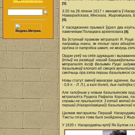
.
[5]
З 20 па 26 ліпеня 1617 г. менавіта ў Наг
Наваградскага, Мінскага, Жыровіцкага, Б
.
[6]
У пасяджэннях прымалі ўдзел два езуіт
памочнікам Полацкага архіепіскапа
.
[8]
Ва ўступнай прамове мітрапаліт Я. Руцк
паправіць інакш, як толькі праз абнаўл
ордэна іх патрэбна шмат, не могуць гэта 
Ордэн узяў на сябе адукацыю і выхаванне 
ўплыў на развіццё нашай Бацькаўшчыны. 
мітрапаліт Іосіф Вельямін Руцкі задума
базыльянаў клопат аб свецкіх вучылішчах 
сведчыць пра гэта першы базыльянскі сход
Новы статут змяніў манаскае адзенне, бы
- 0,8 л. - Л. Л.), а калі болей, дык падпіўк
Але галоўным у новым базыльянскім ордэ
мітрапаліта Руцкога Рафаіла Корсака, п
справы не прыпыніліся. З гэтай мэтай ё
першай (Нагародавіцкай) базыльянскай ка
Цалкам матэрыялы Першай Нагародавіцк
Тэксты гэтага тома былі знойдзены ў Жы
У 1635 г. Нагародавічы купіў Ян Булгак
«з