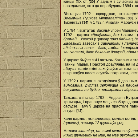
канцы XІX ст.
У адным з сучасных да
[30]
паведамляе, што да перабудовы 1894 г. 
Візітацыя 1792 г. сцвярджае, што
«царк
Вельяміна Руцкога Мітрапаліта»
. 
[33]
Тызенгаўз
, у 1792 г. Мікалай Мараўскі 
[34]
У 1784 г. візітатар Васіль­Нупрэй Марцінеў
1792 г. царква
«драўляная, дах і вежы -
брамай... Уваход у царкву праз бабінец,
жалезных завесах з зашчапкай і ланцуго
адзіночных лавак - дзве, амбон і канф
зашчапкамі, двое бакавых дзвярэй, адны 
У царкве быў вялікі і чатыры бакавыя ал
Панны Марыі. Прастол драўляны, на ім 
абрусы, паміж якімі захоўваўся антымінс;
пакрываўся пасля службы покрывам, і свят
У 1792 г. царква знаходзілася ў дрэнным
адмовяцца, рупліва звярнуцца да пабож
дакумента не будзе перакрыта і адрэст
Таксама візітатар 1792 г. Андрыян Бутры
трымаць», і прапануе мець срэбную дара
сасудзе. Таму ў царкве на прастоле паві
літургіі
.
[42]
Каля царквы, як належыць, меліся могілкі
(царквы), важыць 12 фунтаў»
.
[43]
Мелася
«капліца, на зямлі ягамосцяў па
ніякіх фундушоў не мае, не мае рухомых рэ