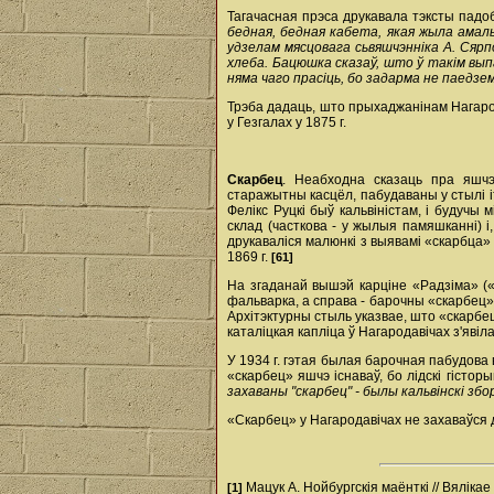
Тагачасная прэса друкавала тэксты падо
бедная, бедная кабета, якая жыла амаль
удзелам мясцовага сьвяшчэнніка А. Сярп
хлеба. Бацюшка сказаў, што ў такім выпа
няма чаго прасіць, бо задарма не паедзе
Трэба дадаць, што прыхаджанінам Нагарод
у Гезгалах у 1875 г.
Скарбец
. Неабходна сказаць пра яшчэ 
старажытны касцёл, пабудаваны у стылі іта
Фелікс Руцкі быў кальвіністам, і будучы 
склад (часткова - у жылыя памяшканні) і
друкаваліся малюнкі з выявамі «скарбца
1869 г.
[61]
На згаданай вышэй карціне «Радзіма» («Д
фальварка, а справа - барочны «скарбец»
Архітэктурны стыль указвае, што «скарбе
каталіцкая капліца ў Нагародавічах з'яві
У 1934 г. гэтая былая барочная пабудова 
«скарбец» яшчэ існаваў, бо лідскі гістор
захаваны "скарбец" - былы кальвінскі збо
«Скарбец» у Нагародавічах не захаваўся д
Мацук А. Нойбургскія маёнткі // Вялікае К
[1]