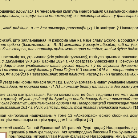
ародавічах адбылася 1­я генеральная капітула (кангрэгацыя) базыльянскіх ман
ыценскага, старцы гэтых манастыроў, а з некаторых айцы... у фальварак яг
ы,
«каб радзіцца, а не для прыняцця рашэнняў»
. На капітуле ў Навагаро
[7]
і сказаў, што запланаваная ім рэформа мае на мэце славу Божую, а сродкам
енне ордэна
(базыльянскага. - Л. Л.)
менавіта ў грэцкім абрадзе, каб на ўс
быць старыя, але паправіць ордэн можна праз маладых, калі ім будзе дадзена
насельніцтва, утрыманне ўсіх уніяцкіх вучэльняў; капітула прыняла рашэнне 
У дакуменце ўніяцкай царквы 1824 г. «О средствах умножения в Греко­униа
ў даць іншае ўладкаванне цэлай рускай іерархіі і ў ёй адукацыі духавенс
і на гэта атрымаў дазвол у Папы Паўла V. 3 снежня 1615 г. ...мітрапаліт завё
, які адбыўся ў Навагародзічах (тут памылка, насамрэч - у Нагародавічах. - 
ў уведзены чорны манаскі габіт
. Было ўнармавана нават ужыванне манаха
[11]
а (маладога, не моцнага піва. - Л. Л.) ...кожнаму брату наліваць па два разы ў ку
не стала цэнтралізацыя. Раней манастыры не былі з'яднаны і не мелі адзін
аведамляў:
«Руцкі прыйшоў да думкі пра неабходнасць больш трывалай паст
н склаў статут Базыльянскага ордэна і на Нагародавіцкай кангрэгацыі пал
нгрэгацыі 1617 г. Руцкі напісаў... першы том правілаў манаскага жыцця»
[15
ай кангрэгацыі надрукаваны ў томе 12 «Археографического сборника доку
ровіцкім манастыры стацкім дарадцам Шчарбіцкім
.
[17]
 жонкай сваёй»
Ганнай Ярашанкай. Мітрапаліт Руцкі прадаў Нагародавічы з д
«царквой у тым фальварку»
. Акт куплі­продажу ўнесены ў трыбунальскія к
пры продажы мітрапалітам Руцкім фальварка Нагародавічы Яну Булгаку,