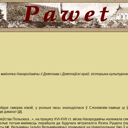
 маёнтка Нагародавічы // Дзятлава і Дзятлаўскі край: гісторыка-культурная і 
йдзе гаворка ніжэй, у розныя часы знаходзілася ў Слонімскім павеце ці ў
іцкі дэканат
.
[2]
ўства Польскага...», на працягу XVI-XVII ст. вёска Нагародавічы належала сям
толькі потым маёмасць перайшла да будучага мітрапаліта Язэпа Руцкога (г
сты
. Вельямiны (альбо Вельямiнавiчы) пражывалi на Наваградчыне ўжо ў кан
[4]