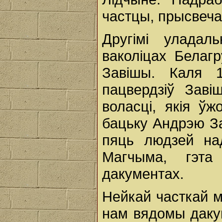
частцы, прысвеч
Другімі уладал
ваколіцах Белаг
Завішы. Каля 1
пацвердзіў Зав
воласці, якія ў
бацьку Андрэю Зав
пяць людзей на
Магчыма, гэт
дакументах.
Нейкай часткай м
нам вядомы дакум