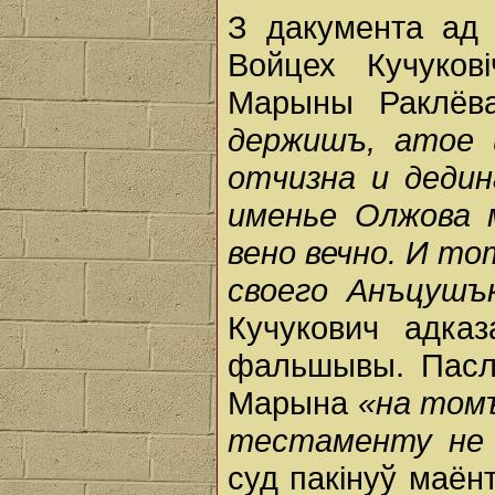
З дакумента ад 
Войцех Кучуков
Марыны Раклёв
держишъ, атое 
отчизна и дедин
именье Олжова м
вено вечно. И т
своего Анъцушъ
Кучукович адказ
фальшывы. Пасля
Марына
«на томъ
тестаменту не 
суд пакінуў маён