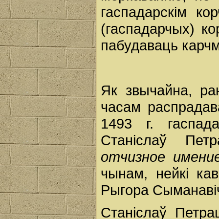
гаспадарскім кор
(гаспадарчых) ко
пабудаваць карч
Як звычайна, ра
часам распрадав
1493 г. гаспад
Станіслаў Пет
отчизное имени
чынам, нейкі ка
Рыгора Сыманаві
Станіслаў Петраш