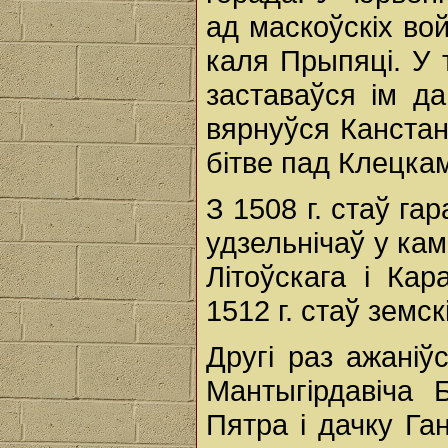
ад маскоўскіх вой
каля Прыпяці. У 
заставаўся ім да
вярнуўся Канстанц
бітве пад Клецка
З 1508 г. стаў гар
удзельнічаў у кам
Літоўскага і Кар
1512 г. стаў земс
Другі раз ажаніў
Мантыгірдавіча
Пятра і дачку Га