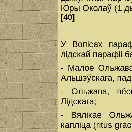
Юры Околаў (1 
[40]
У Вопісах параф
лідскай парафіі б
- Малое Ольжава
Альшэўскага, падс
- Ольжава, вёс
Лідскага;
- Вялікае Ольж
капліца (ritus grac