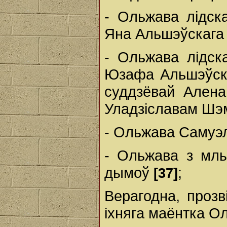
- Ольжава лідска
Яна Альшэўскага 
- Ольжава лідска
Юзафа Альшэўска
суддзёвай Ален
Уладзіславам Шэм
- Ольжава Самуэля
- Ольжава з млы
дымоў
;
[37]
Верагодна, прозв
іхняга маёнтка О