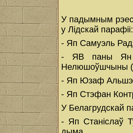
У падымным рэест
у Лідскай парафіі:
- Яп Самуэль Радз
- ЯВ паны Ян
Нелюшоўшчыны (?
- Яп Юзаф Альшэў
- Яп Стэфан Конт
У Белагрудскай п
- Яп Станіслаў 
дыма.