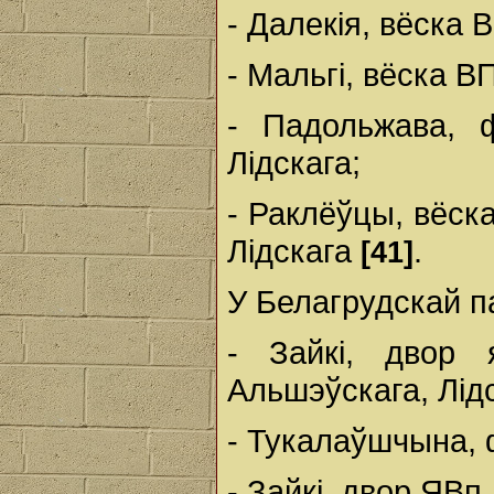
- Далекія, вёска В
- Мальгі, вёска В
- Падольжава, 
Лідскага;
- Раклёўцы, вёск
Лідскага
.
[41]
У Белагрудскай п
- Зайкі, двор
Альшэўскага, Лідс
- Тукалаўшчына, 
- Зайкі, двор ЯВп