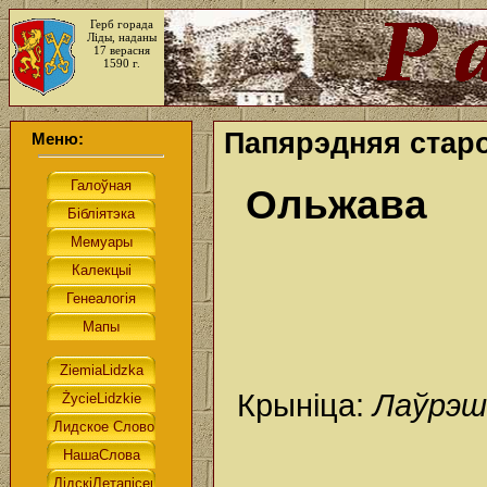
Герб горада
Ліды, наданы
17 верасня
1590 г.
Папярэдняя стар
Меню:
Ольжава
Крыніца:
Лаўрэш 