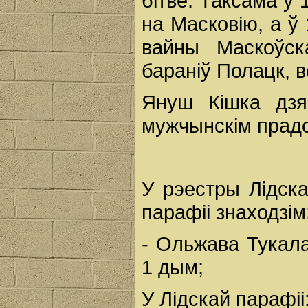
бітве. Таксама ў 
на Масковію, а ў 
вайны Маскоўск
бараніў Полацк, 
Януш Кішка дзя
мужчынскім прадс
У рэестры Лідска
парафіі знаходзім
- Ольжава Тукала
1 дым;
У Лідскай парафіі