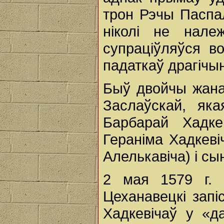
трон Рэчы Паспа
ніколі не нале
супраціўляўся в
падаткаў драгічы
Быў двойчы жана
Заслаўскай, як
Барбарай Хадке
Гераніма Хадкев
Алелькавіча) і с
2 мая 1579 г. 
Цеханавецкі зап
Хадкевічаў у «д