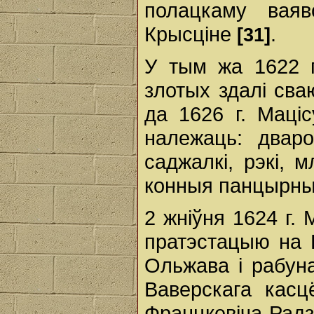
полацкаму вая
Крысціне
.
[31]
У тым жа 1622 г
злотых здалі сва
да 1626 г. Маціс
належаць: дваро
саджалкі, рэкі, 
конныя панцырны
2 жніўня 1624 г. 
пратэстацыю на 
Ольжава і рабун
Ваверскага касц
Францкевіча-Радз