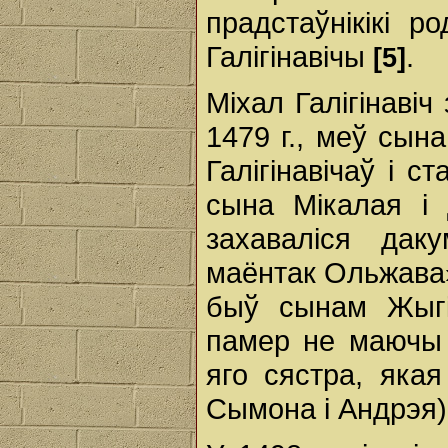
прадстаўнікікі р
Галігінавічы
.
[5]
Міхал Галігінаві
1479 г., меў сына
Галігінавічаў і 
сына Мікалая і
захаваліся дак
маёнтак Ольжава»
быў сынам Жыгім
памер не маючы 
яго сястра, яка
Сымона і Андрэя