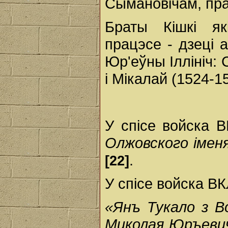
Сымановічам, пра 
Браты Кішкі як
працэсе - дзеці 
Юр'еўны Іллініч: 
і Мікалай (1524-1
У спісе войска В
Олжовского іменя
.
[22]
У спісе войска ВКЛ
«Янъ Тукало з В
Миколая Юръевича,