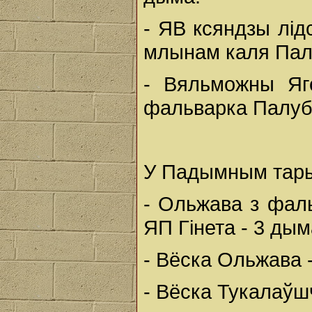
- ЯВ ксяндзы лід
млынам каля Палу
- Вяльможны Яг
фальварка Палуб
У Падымным тарыф
- Ольжава з фал
ЯП Гінета - 3 дым
- Вёска Ольжава 
- Вёска Тукалаўш