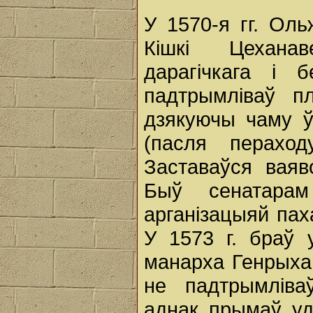
У 1570-я гг. Ол
Кішкі Цеханав
дарагічкага і 
падтрымліваў п
дзякуючы чаму ў
(пасля перахо
Заставаўся вая
Быў сенатара
арганізацыяй пах
У 1573 г. браў 
манарха Генрыха 
не падтрымліва
аднак прымаў уд