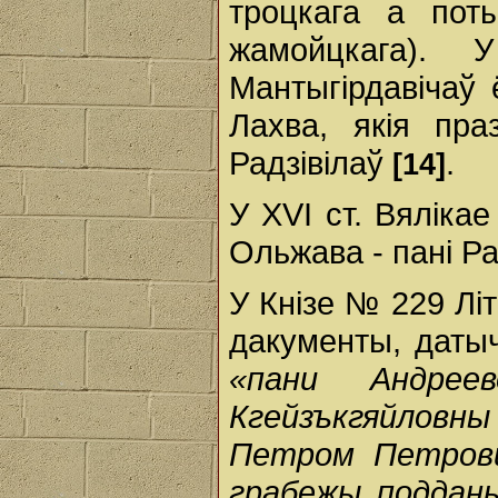
троцкага а пот
жамойцкага).
Мантыгірдавічаў 
Лахва, якія пр
Радзівілаў
.
[14]
У XVI ст. Вялік
Ольжава - пані Р
У Кнізе № 229 Лі
дакументы, датыч
«пани Андрее
Кгейзъкгяйлов
Петром Петров
грабежы подданы