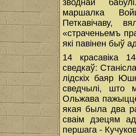
зводнай бабул
маршалка Вой
Петкавічаву, в
«страченьемъ пра
які павінен быў 
14 красавіка 14
сведкаў: Станісл
лідскіх баяр Юшк
сведчылі, што 
Ольжава пажыццё
якая была два р
сваім дзецям а
першага - Кучуков