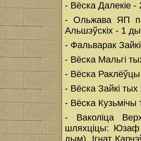
- Вёска Далекіе -
- Ольжава ЯП па
Альшэўскіх - 1 ды
- Фальварак Зайкі
- Вёска Мальгі ты
- Вёска Раклёўцы
- Вёска Зайкі тых
- Вёска Кузьмічы
- Ваколіца Вер
шляхціцы: Юзаф 
дым), Ігнат Карчэ