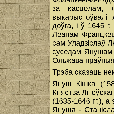
за касцёлам, я
выкарыстоўвалі
доўга, і ў 1645 г
Леанам Францкев
сам Уладзіслаў Ле
суседам Янушам К
Ольжава праўныя 
Трэба сказаць не
Януш Кішка (158
Княства Літоўскаг
(1635-1646 гг.), а 
Януша - Станісла