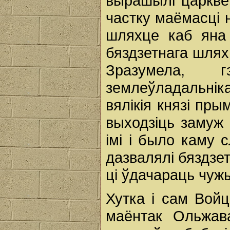
вырашылі царкве 
частку маёмасці 
шляхце каб яна
бяздзетнага шлях
Зразумела, 
землеўладальнік
вялікія князі пр
выходзіць замуж 
імі і было каму 
дазвалялі бяздз
ці ўдачараць чу
Хутка і сам Войц
маёнтак Ольжав