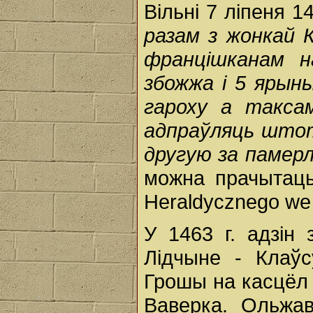
Вільні 7 ліпеня 14
разам з жонкай К
францішканам н
збожжа і 5 ярын
гароху а такса
адпраўляць штот
другую за памер
можна прачытаць
Heraldycznego w
У 1463 г. адзін
Лідчыне - Клаўс
Грошы на касцёл 
Ваверка. Ольжа