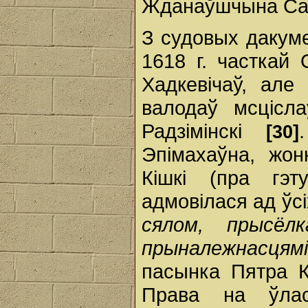
Жданаўшчына Са
З судовых дакуме
1618 г. часткай
Хадкевічаў, але
валодаў мсцісла
Радзімінскі
[30]
Эпімахаўна, жон
Кішкі (пра гэ
адмовілася ад ўс
сялом, прысёлк
прыналежнасцямі
пасынка Пятра Кі
Права на ўлас