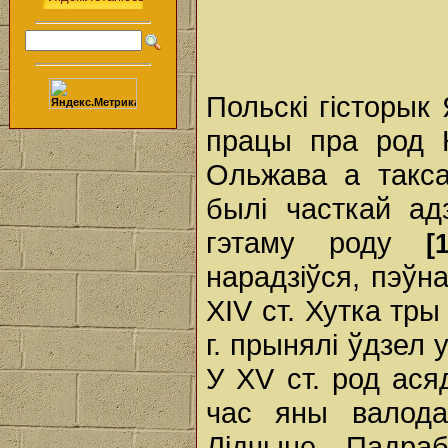
Польскі гісторык
працы пра род К
Ольжава а такса
былі часткай ад
гэтаму роду
[1
нарадзіўся, пэўн
XIV ст. Хутка тры 
г. прынялі ўдзел 
У XV ст. род ася
час яны валода
Лідчыне. Падра