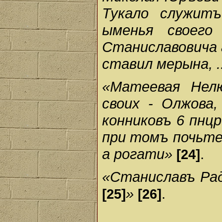
Тукало служит
ыменья своего
Станиславовича 
ставил мерына, .
«Матеевая Нел
своих - Олжова,
конниковъ 6 пнцр.
при томъ почьте 
а рогати»
.
[24]
«Станиславъ Ради
»
.
[25]
[26]