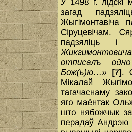
У 1498 г. лідскі
загад падзялі
Жыгімонтавіча 
Сіруцевічам. С
падзяліць 
Жикгимонтович
отписалъ одн
Бож(ь)ю…»
. 
[7]
Мікалай Жыгім
тагачаснаму зак
яго маёнтак Ольж
што нябожчык за
перадаў Андрэю С