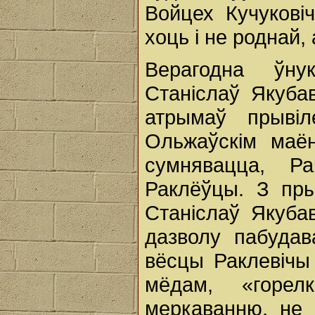
Войцех Кучукові
хоць і не роднай, 
Верагодна ўн
Станіслаў Якубав
атрымаў прыві
Ольжаўскім маё
сумнявацца, Р
Раклёўцы. З пры
Станіслаў Якубав
дазволу пабудав
вёсцы Раклевічы
мёдам, «горе
меркаванню, не