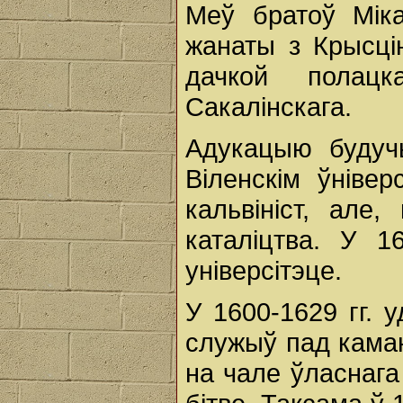
Меў братоў Мік
жанаты з Крысці
дачкой полацк
Сакалінскага.
Адукацыю будучы
Віленскім ўнівер
кальвініст, але
каталіцтва. У 1
універсітэце.
У 1600-1629 гг. 
служыў пад каман
на чале ўласнага