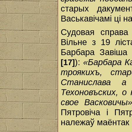
старых дакумен
Васькавічамі ці на
Судовая справа 
Вільне з 19 ліс
Барбара Завіша 
):
«Барбара К
[17]
троякихъ, ста
Станислава а
Техоновъских, о
свое Васковичы
Пятровіча і Пят
належаў маёнтак