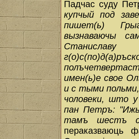
Падчас суду Пет
купчый под зав
пишет(ь) Гры
вызнаваючы са
Станиславу
г(о)с(по)д(а)
полъчетвертас
имен(ь)е свое О
и с тыми польми
чоловеки, што у
пан Петръ: "Иж
тамъ шестъ с
пераказваюць ф