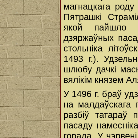
магнацкага роду
Пятрашкі Страм
якой пайшло 
дзяржаўных пасад
стольніка літоўск
1493 г.). Удзель
шлюбу дачкі маск
вялікім князем А
У 1496 г. браў у
на малдаўскага 
разбіў татараў 
пасаду намеснік
горада. У чэрвен