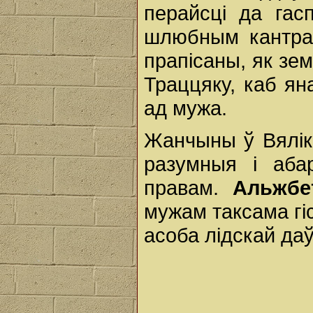
перайсці да гас
шлюбным кантрак
прапісаны, як зе
Траццяку, каб ян
ад мужа.
Жанчыны ў Вялікі
разумныя і аба
правам.
Альжбе
мужам таксама гі
асоба лідскай даў