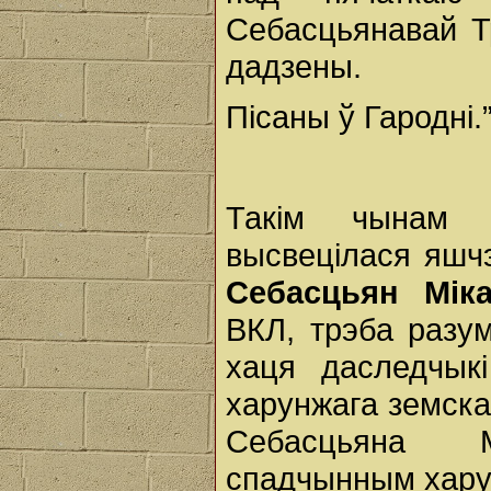
Себасцьянавай Т
дадзены.
Пісаны ў Гародні.
Такім чынам н
высвецілася яшчэ
Себасцьян Мік
ВКЛ, трэба разу
хаця даследчык
харунжага земска
Себасцьяна М
спадчынным хару