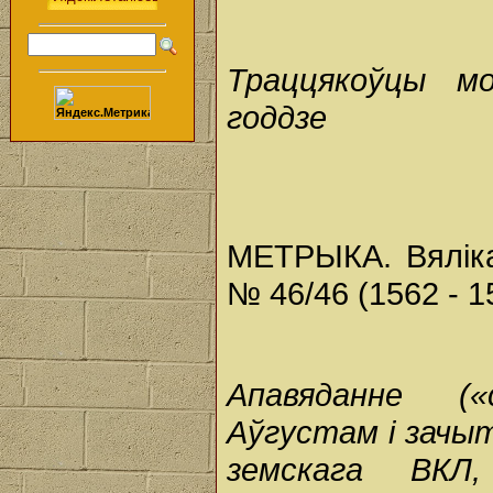
Траццякоўцы мо
годдзе
МЕТРЫКА. Вялікаг
№ 46/46 (1562 - 1
Апавяданне (
Аўгустам і зачы
земскага ВКЛ,