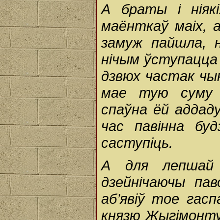
А браты і ніяк
маёнткаў маіх, а
замуж пайшла, 
нічым ўступацца 
дзвюх частак чын
мае тую суму 
спаўна ёй аддад
час павінна бу
саступіць.
А для лепшай 
дзейнічаючы пав
аб’явіў тое гасп
князю Жыгімонту