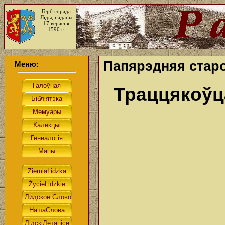
Герб горада
Ліды, наданы
17 верасня
1590 г.
Папярэдняя стар
Меню:
Траццякоўц