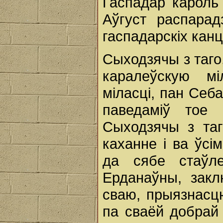
Гаспадар кароль 
Аўгуст распарад
гаспадарскіх канц
Сыходзячы з таго
каралеўскую мі
міласці, пан Себ
паведаміў тое 
Сыходзячы з та
каханне і ва ўсі
да сябе стаўл
Ерданаўны, закл
сваю, прыязнасцю
па сваёй добрай 