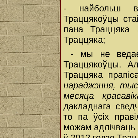
- найбольш в
Траццякоўцы ста
пана Траццяка 
Траццяка;
- мы не ведаем
Траццякоўцы. 
Траццяка прапіс
нараджэння, тыс
месяца красаві
дакладнага свед
то па ўсіх прав
можам адлічваць і
ў 2012 годзе Трац