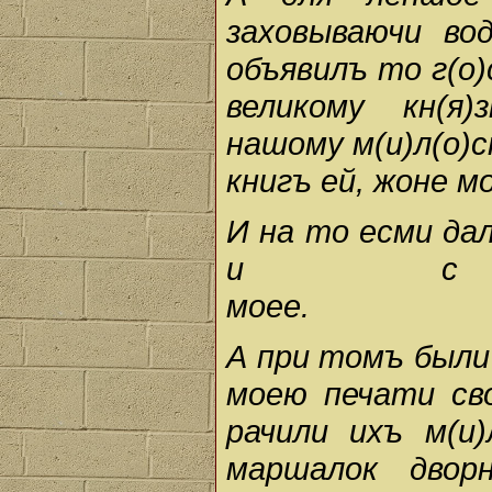
заховываючи во
объявилъ то г(о)
великому кн(я
нашому м(и)л(о)
книгъ ей, жоне м
И на то есми да
и с п
м
А при томъ были 
моею печати св
рачили ихъ м(и
маршалок дворн