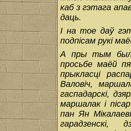
каб з гэтага апав
даць.
І на тое даў гэ
подпісам рукі маё
А пры тым былі
просьбе маёй пя
прыкласці распа
Валовіч, маршал
гаспадарскі, дзя
маршалак і пісар
пан Ян Мікалаеві
гарадзенскі, 