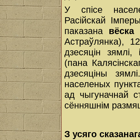
У спісе насел
Расійскай Імпер
паказана
вёска
Астраўлянка), 1
дзесяцін зямлі,
(пана Калясінска
дзесяціны зямл
населеных пункта
ад чыгуначнай с
сённяшнім размя
З усяго сказана