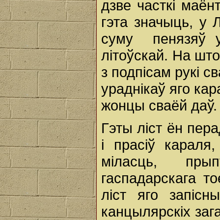
дзве часткі маёнт
гэта значыць, у 
суму пенязяў у
літоўскай. На што
з подпісам рукі с
ураднікаў яго ка
жонцы сваёй даў.
Гэты ліст ён пер
і прасіў караля
міласць, пр
гаспадарскага то
ліст яго запісн
канцылярскіх заг