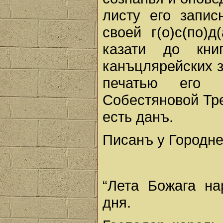
листу его запис
своей г(о)с(по)
казати до книг
канъцлярейских з
печатью его к
Собестяновой Тр
есть данъ.
Писанъ у Городне
“Лета Божага на
дня.