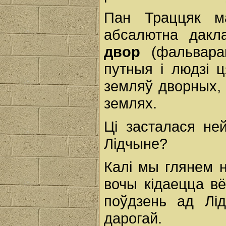
Пан Траццяк 
абсалютна дакл
двор
(фальварак
путныя і людзі 
земляў дворных, 
землях.
Ці засталася не
Лідчыне?
Калі мы глянем н
вочы кідаецца вё
поўдзень ад Лі
дарогай.