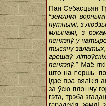
Пан Себасцьян Тр
“землямі ворнымі
путнымі, з людзьм
млынамі, з рэкам
пенязяў у чатыр
тысячу залатых,
грошаў літоўскі
пенязяў.”
Маёнтк
што на першы пог
ідзе пра вялікія
за ўсю плошчу го
гэта, трэба згада
гарадскія землі