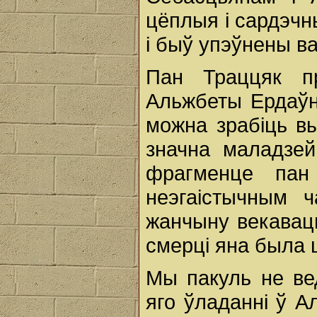
цёплыя і сардэчн
і быў упэўнены ва
Пан Траццяк п
Альжбеты Ердаўн
можна зрабіць в
значна маладзе
фрагменце пан
неэгаістычным 
жанчыну векаваць
смерці яна была 
Мы пакуль не ве
яго ўладанні ў 