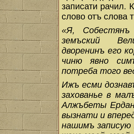
записати рачил. 
слово отъ слова т
«Я, Собестянъ
земъский Вел
дворенинъ его ко
чиню явно сим
потреба того ве
Ижъ есми дознав
захованье в ма
Алжъбеты Ердано
вызнати и впере
нашимъ записую 