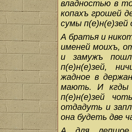
владностью в то
копахъ грошей д
сумы п(е)н(е)зей
А братья и нико
именей мо­ихъ, о
и замужъ пош
п(е)н(е)зей, н
жадное в держа
мають. И кгды
п(е)н(е)зей чо
отдадуть и запл
она будеть две 
А для лепшое