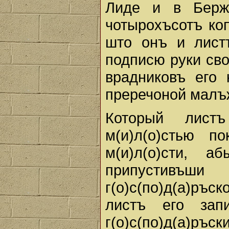
Лиде и в Бержа
чотырохъсотъ ко
што онъ и лист
подписю руки сво
врадниковъ его 
преречоной малъ
Который лис
м(и)л(о)стью п
м(и)л(о)сти, а
припустивъш
г(о)с(по)д(а)ръск
листъ его зап
г(о)с(по)д(а)р