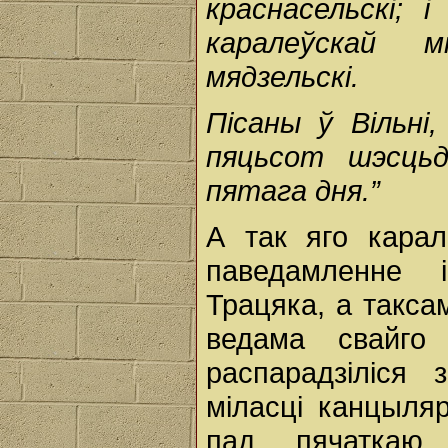
краснасельскі; 
каралеўскай м
мядзельскі.
Пісаны ў Вільні
пяцьсот шэсцьд
пятага дня.”
А так яго карал
паведамленне 
Трацяка, а такса
ведама свайго 
распарадзіліся 
міласці канцыляр
пад пячаткаю 