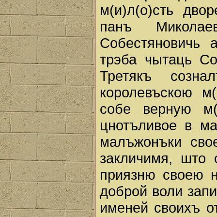
м(и)л(о)сть двор
панъ Миколае
Собестяновичь а
трэба чытаць Соб
Третякъ созн
королевъскою м(
собе верную м(
цнотъливое в ма
малъжонъки св
закличимя, што 
приязню своею н
доброй воли запи
именей своихъ о