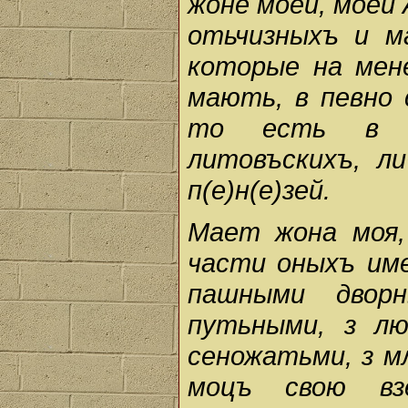
жоне моей, моей
отьчизныхъ и м
которые на мен
мають, в певно 
то есть в ч
литовъскихъ, л
п(е)н(е)зей.
Мает жона моя,
части оныхъ им
пашными двор
путьными, з л
сеножатьми, з мл
моцъ свою вз