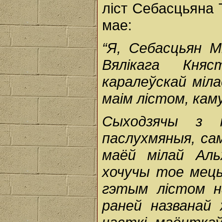
ліст Себасцьяна 
мае:
“Я, Себасцьян М
Вялікага Княс
каралеўскай міл
маім лістом, кам
Сыходзячы з 
паслухмяныя, са
маёй мілай Аль
хочучы тое мець
гэтым лістом н
раней названай