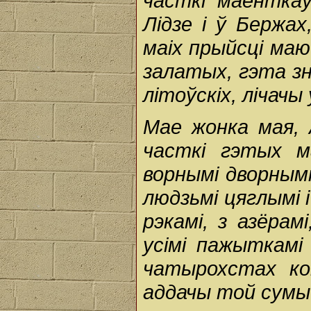
часткі маёнткаў
Лідзе і ў Бержах
маіх прыйсці маю
залатых, гэта з
літоўскіх, лічачы
Мае жонка мая, 
часткі гэтых м
ворнымі дворнымі
людзьмі цяглымі і
рэкамі, з азёрам
усімі пажыткамі
чатырохстах ко
аддачы той сумы п