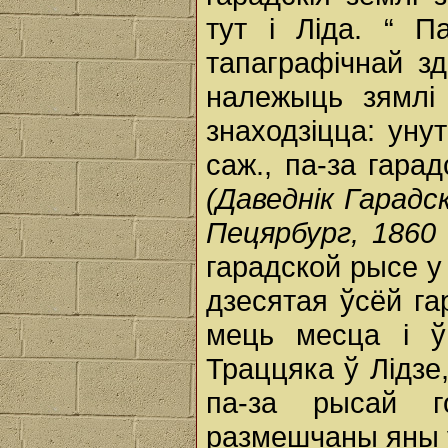
тут і Ліда. “ П
тапаграфічнай 
належыць зямлі 
знаходзіцца: уну
саж., па-за гарад
(Даведнік Гарадск
Пецярбург, 1860 г
гарадской рысе у
дзесятая ўсёй га
мець месца і ў
Траццяка ў Лідзе,
па-за рысай г
размешчаны яны ў