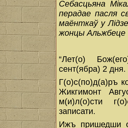
Себасцьяна Мік
перадае пасля св
маёнткаў у Лідз
жонцы Альжбеце 
“Лет(о) Бож(ег
сент(ябра) 2 дня.
Г(о)с(по)д(а)ръ к
Жикгимонт Авгу
м(и)л(о)сти г(о
записати.
Ижъ пришедши о