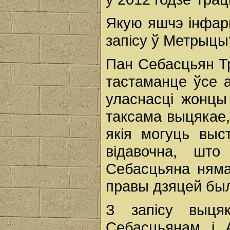
Якую яшчэ інфар
запісу ў Метрыцы
Пан Себасцьян Тр
тастаманце ўсе 
уласнасці жонцы
таксама выцякае,
якія могуць выст
відавочна, шт
Себасцьяна няма
правы дзяцей был
З запісу выця
Себасцьянам і 