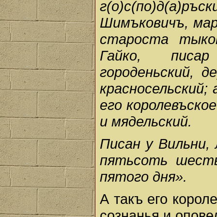
г(о)с(по)д(а)ръс
Шимъковичъ, марш
староста тыко
Гайко, писар 
городеньский, д
красносельский;
его королевъское
и мядельский.
Писан у Вильни, 
пятьсоть шесть
пятого дня».
А такъ его корол
сознанья и опове