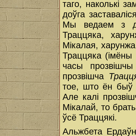
таго, наколькі з
доўга заставаліс
Мы ведаем з да
Траццяка, хару
Мікалая, харунжа
Траццяка (імёны 
часы прозвішчы
прозвішча
Трацц
тое, што ён быў 
Але калі прозві
Мікалай, то брат
ўсё Траццякі.
Альжбета Ердаўна