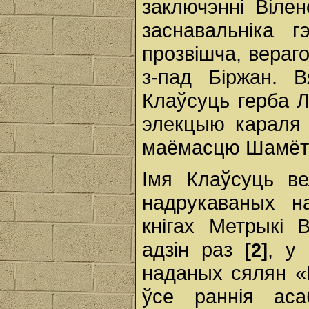
заключэнні Вілен
заснавальніка 
прозвішча, вераг
з-пад Біржан. 
Клаўсуць герба Л
элекцыю караля А
маёмасцю Шамётаў
Імя Клаўсуць ве
надрукаваных н
кнігах Метрыкі 
адзін раз
, у
[2]
наданых сялян 
ўсе раннія аса