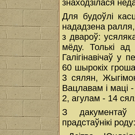
знаходзілася нед
Для будоўлі кас
нададзена ралля, 
з двароў: усяляка
мёду. Толькі ад
Галігінавічаў у 
60 шырокіх грош
3 сялян, Жыгімон
Вацлавам і маці -
2, агулам - 14 сял
З дакументаў 
прадстаўнікі роду