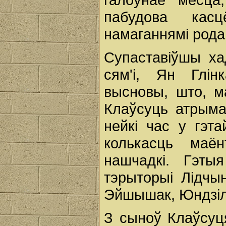
пабудова касц
намаганнямі рода
Супаставіўшы ха
сям'і, Ян Глі
высновы, што, м
Клаўсуць атрыма
нейкі час у гэт
колькасць маён
нашчадкі. Гэты
тэрыторыі Лідчы
Эйшышак, Юндзілі
З сыноў Клаўсуця