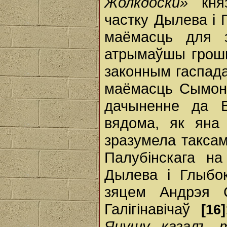
Жолкдоски»
княз
частку Дылева і 
маёмасць для з
атрымаўшы грошы
законным гаспада
маёмасць Сымону
дачыненне да В
вядома, як яна
зразумела таксам
Палубінскага н
Дылева і Глыбо
зяцем Андрэя С
Галігінавічаў
[16]
Янушу казалъ т