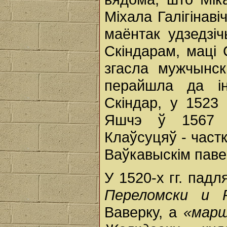
Міхала Галігінав
маёнтак удзедзі
Скіндарам, маці
згасла мужчынска
перайшла да і
Скіндар, у 1523 
Яшчэ ў 1567 г
Клаўсуцяў - частк
Ваўкавыскім пав
У 1520-х гг. пад
Переломски и Р
Ваверку, а
«марш