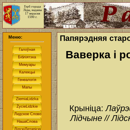
Герб горада
Ліды, наданы
17 верасня
1590 г.
Папярэдняя стар
Меню:
Ваверка і 
Крыніца:
Лаўрэ
Лідчыне // Лідс