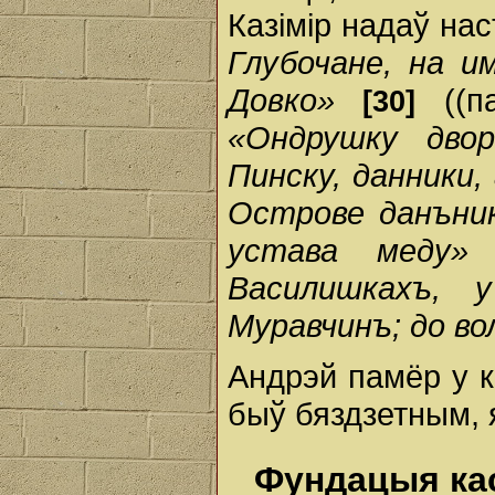
Казімір надаў на
Глубочане, на и
Довко»
((па
[30]
«Ондрушку дво
Пинску, данники,
Острове данъни
устава меду»
Василишкахъ, 
Муравчинъ; до во
Андрэй памёр у ка
быў бяздзетным, я
Фундацыя ка