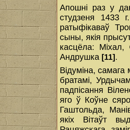
Апошні раз у да
студзеня 1433 г
ратыфікаваў Тро
сыны, якія прысу
касцёла: Міхал,
Андрушка
.
[11]
Відуміна, самага
братамі, Урдычам
падпісання Віленс
яго ў Коўне сяро
Гаштольда, Манів
якіх Вітаўт в
Рацяжскага зам