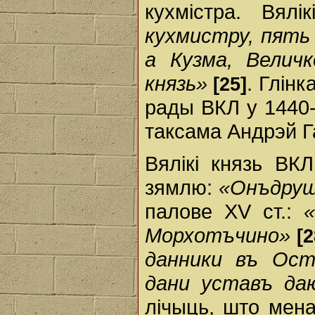
кухмістра. Вял
кухмистру, пять 
а Кузма, Велич
князь»
. Глін
[25]
рады ВКЛ у 1440-
таксама Андрэй Га
Вялікі князь ВКЛ
зямлю:
«Онъдруш
палове XV ст.:
«
Морхотъчино»
[2
данники въ Ост
дани уставъ да
лічыць, што менав