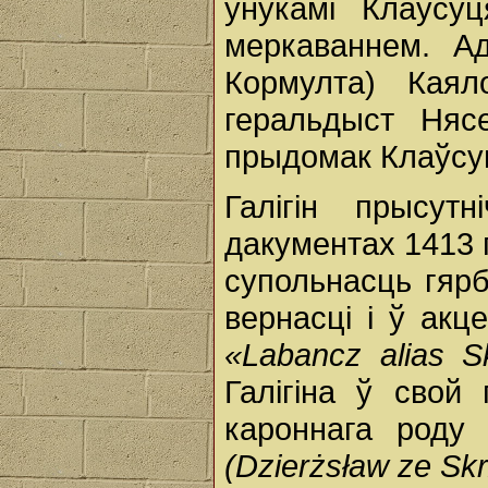
ўнукамі Клаўсу
меркаваннем. Ад
Кормулта) Каял
геральдыст Нясе
прыдомак Клаўсу
Галігін прысут
дакументах 1413 г
супольнасць гяр
вернасці і ў акц
«Labancz alias S
Галігіна ў свой
кароннага роду
(Dzierżsław ze Sk