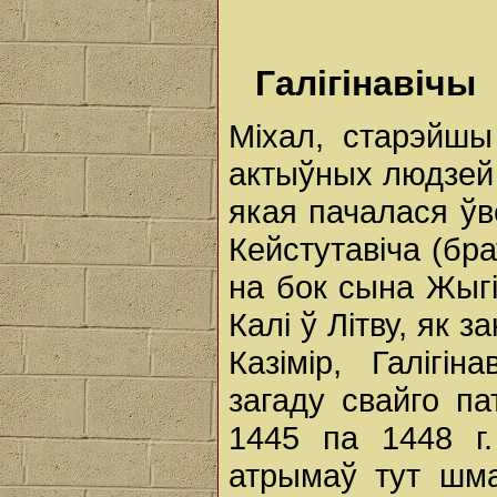
Галігінавічы
Міхал, старэйшы
актыўных людзей 
якая пачалася ўв
Кейстутавіча (бр
на бок сына Жыгі
Калі ў Літву, як 
Казімір, Галігі
загаду свайго па
1445 па 1448 г.
атрымаў тут шма