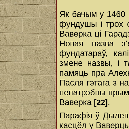
Як бачым у 1460 
фундушы і трох 
Ваверка ці Гарад
Новая назва з'
фундатараў, кал
змене назвы, і 
памяць пра Алехн
Пасля гэтага з на
непатрэбны прыме
Ваверка
.
[22]
Парафія ў Дылеве 
касцёл у Ваверцы