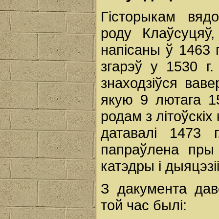
Гісторыкам вя
роду Клаўсуцяў,
напісаны ў 1463 г
згарэў у 1530 г
знаходзіўся ваве
якую 9 лютага 15
родам з літоўскіх
датавалі 1473 
папраўлена пры
катэдры і дыяцэзі
З дакумента дав
той час былі: