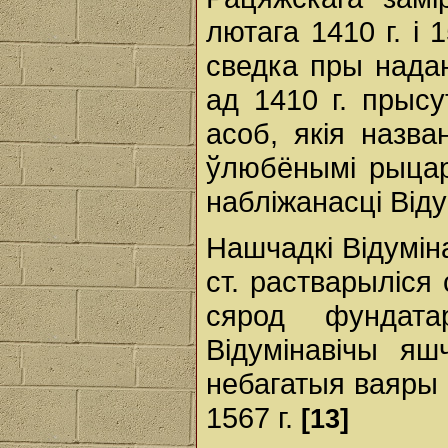
лютага 1410 г. і 
сведка пры нада
ад 1410 г. прысут
асоб, якія назва
ўлюбёнымі рыцар
набліжанасці Віду
Нашчадкі Відуміна
ст. растварыліся
сярод фундат
Відумінавічы яш
небагатыя ваяры 
1567 г.
[13]