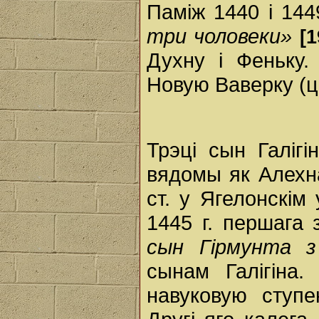
Паміж 1440 і 144
три чоловеки»
[1
Духну і Феньку.
Новую Ваверку (ці
Трэці сын Галіг
вядомы як Алехн
ст. у Ягелонскім 
1445 г. першага 
сын Гірмунта з
сынам Галігіна
навуковую ступе