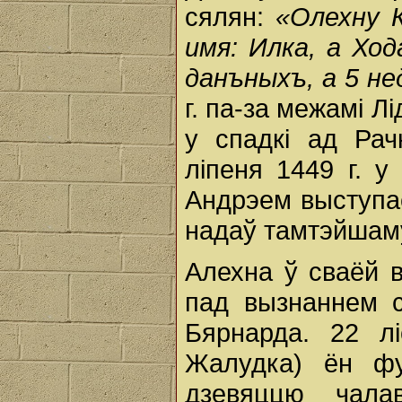
сялян:
«Олехну К
имя: Илка, а Ход
данъныхъ, а 5 н
г. па-за межамі Л
у спадкі ад Ра
ліпеня 1449 г. 
Андрэем выступае 
надаў тамтэйшаму 
Алехна ў сваёй 
пад вызнаннем св
Бярнарда. 22 л
Жалудка) ён ф
дзевяццю чала