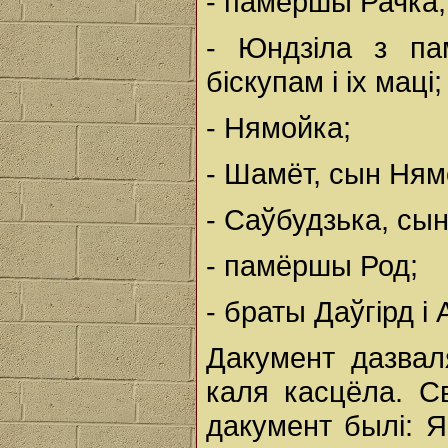
- памёршы Рачка;
- Юндзіла з па
біскупам і іх маці;
- Нямойка;
- Шамёт, сын Ням
- Саўбудзька, сын
- памёршы Род;
- браты Даўгірд і
Дакумент дазва
каля касцёла. С
дакумент былі: Ян