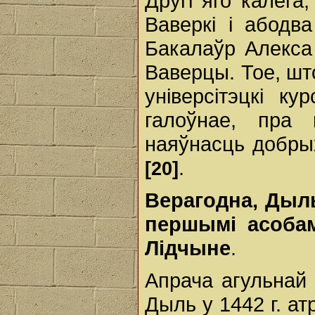
Другі яго калега
Ваверкі і абодв
Бакалаўр Алекса 
Ваверцы. Тое, шт
універсітэцкі ку
галоўнае, пра
наяўнасць добры
.
[20]
Верагодна, Дыль
першымі асобам
Лідчыне
.
Апрача агульнай
Дыль у 1442 г. ат