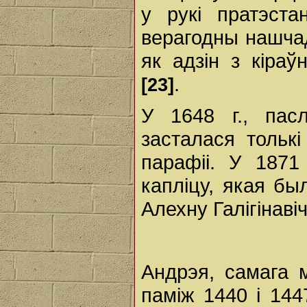
у рукі пратэста
верагодны нашча
як адзін з кіраў
.
[23]
У 1648 г., пасл
засталася тольк
парафіі. У 1871
капліцу, якая б
Алехну Галігінаві
Андрэя, самага 
паміж 1440 і 144