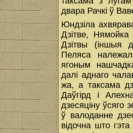
таксама з лугам
двара Рачкі ў Ва
Юндзіла ахвярава
Дзітве, Нямойка
Дзітвы (іншыя 
Пеляса належал
ягоным нашчадка
далі аднаго чала
жа, а таксама дз
Даўгірд і Алехн
дзесяціну ўсяго з
ў валоданне дзес
відочна што гэта