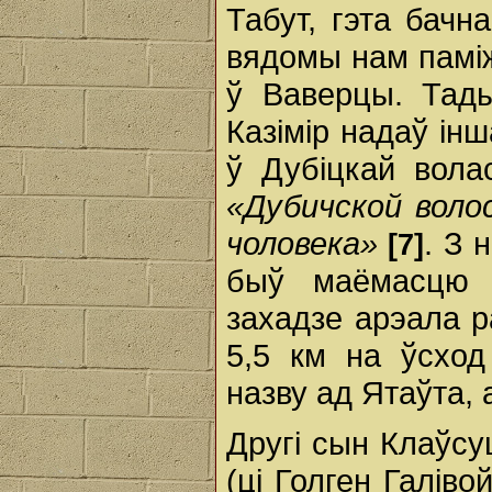
Табут, гэта бачна
вядомы нам паміж
ў Ваверцы. Тады
Казімір надаў ін
ў Дубіцкай вола
«Дубичской воло
чоловека»
. З 
[7]
быў маёмасцю 
захадзе арэала р
5,5 км на ўсход
назву ад Ятаўта,
Другі сын Клаўсуц
(ці Голген Галіво