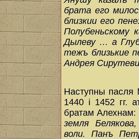
брата его милос
близкии его пен
Полубеньскому
к
Дылеву … а Глуб
тежъ близькие п
Андрея Сирутеви
Наступны пасля М
1440 і 1452 гг.
братам Алехнам:
земля Белякова
воли. Панъ Пет