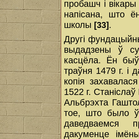
пробашч і вікары
напісана, што ё
школы
.
[33]
Другі фундацыйны
выдадзены ў су
касцёла. Ён бы
траўня 1479 г. і 
копія захавалася
1522 г. Станіслаў
Альбрэхта Гаштол
тое, што было ў
даведваемся 
дакуменце імёны