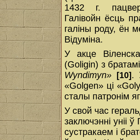
1432 г. пацвер
Галівойн ёсць п
галіны роду, ён м
Відуміна.
У акце Віленска
(Goligin) з братам
Wyndimyn»
.
[10]
«Golgen» ці «Gol
сталы патронім яг
У свой час герал
заключэнні уніі ў
сустракаем і брато