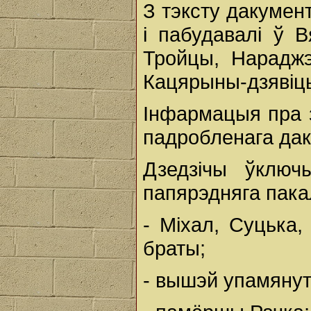
З тэксту дакумен
і пабудавалі ў 
Тройцы, Нараджэ
Кацярыны-дзявіцы
Інфармацыя пра з
падробленага дак
Дзедзічы ўключ
папярэдняга пака
- Міхал, Суцька,
браты;
- вышэй упамянут