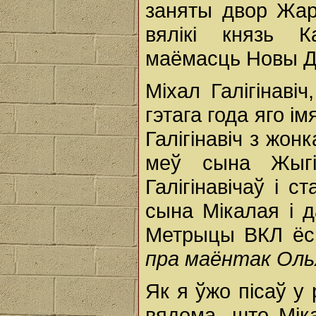
заняты двор Жар
вялікі князь К
маёмасць Новы Дв
Міхал Галігінаві
гэтага года яго і
Галігінавіч з жон
меў сына Жыгім
Галігінавічаў і 
сына Мікалая і д
Метрыцы ВКЛ ёс
пра маёнтак Оль
Як я ўжо пісаў у
вядома, што Мік