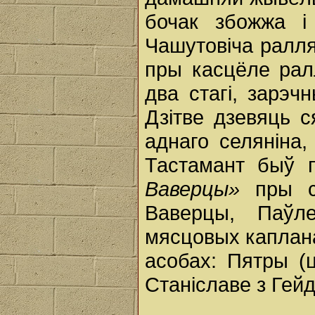
бочак збожжа і
Чашутовіча ралля 
пры касцёле рал
два стагі, зарэч
Дзітве дзевяць с
аднаго селяніна
Тастамант быў 
Ваверцы»
пры св
Ваверцы, Паўл
мясцовых каплана
асобах: Пятры (ц
Станіславе з Гей