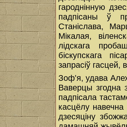
гароднінную дзес
падпісаны ў пр
Станіслава, Марц
Мікалая, віленс
лідскага проба
біскупскага пі
запрасіў гасцей, 
Зоф'я, удава Алех
Ваверцы згодна з
падпісала тастам
касцёлу навечна 
дзесяціну збожжа
дамашняй жывёлы