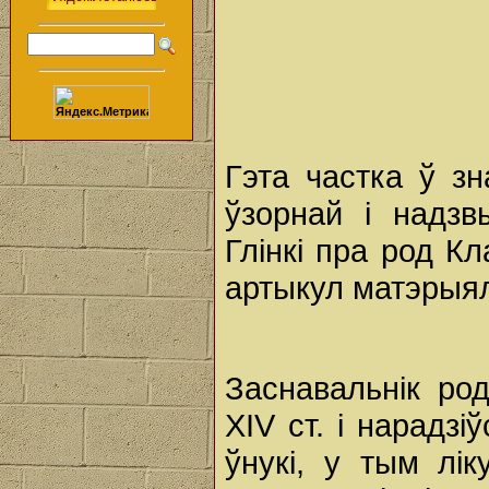
Гэта частка ў зн
ўзорнай і надзв
Глінкі пра род К
артыкул матэрыял
Заснавальнік ро
XIV ст. і нарадзі
ўнукі, у тым ліку