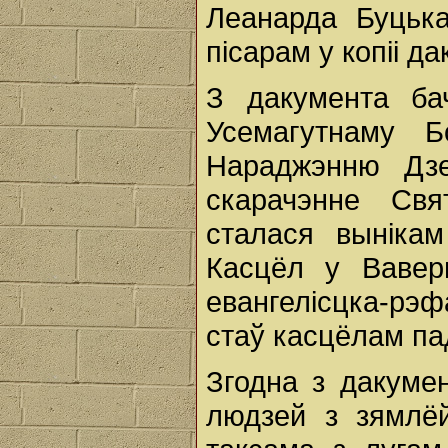
Леанарда Буцька
пісарам у копіі д
З дакумента ба
Усемагутнаму 
Нараджэнню Дз
скарачэнне Св
сталася вынікам
Касцёл у Вавер
евангелісцка-рэфа
стаў касцёлам па
Згодна з дакуме
людзей з зямлёй