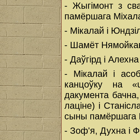
- Жыгімонт з св
памёршага Міхала 
- Мікалай і Юндзі
- Шамёт Нямойкав
- Даўгірд і Алехн
- Мікалай і асо
канцоўку на «
дакумента бачна,
лаціне) і Станіс
сыны памёршага Б
- Зоф'я, Духна і 