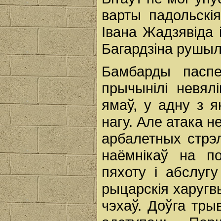
варты падольскі
Івана Жадзявіда 
Багардзіна рушылі
Бамбарды паспе
прычынілі невя
ямаў, у адну з я
нагу. Але атака н
арбалетных стрэл
наёмнікаў на п
пяхоту і абслугу
рыцарскія харугвы
чэхаў. Доўга трыв