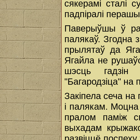
сякерамі сталі 
падпіралі перашы
Паверыўшы ў раз
палякаў. Згодна з
прылятаў да Яга
Ягайла не рушаўся
шэсць гадзін 
"Багародзіца" на 
Закіпела сеча на 
і палякам. Моцна
пралом паміж см
выхадам крыжако
развіццё поспеху 