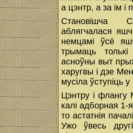
а цэнтр, а за ім і
Становішча С
аблягчалася яшчэ
немцамі ўсё яш
трымаць толькі
асноўны выт прых
харугвы і дзе Ме
мусіла ўступіць у
Цэнтру і флангу 
калі адборная 1-я
то астатнія пача
Ужо ўвесь друг