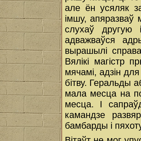
але ён усяляк з
імшу, апяразваў 
слухаў другую і
адважваўся адр
вырашылі справа
Вялікі магістр п
мячамі, адзін для
бітву. Геральды а
мала месца на по
месца. І сапраў
камандзе развя
бамбарды і пяхоту
Вітаўт не мог уп