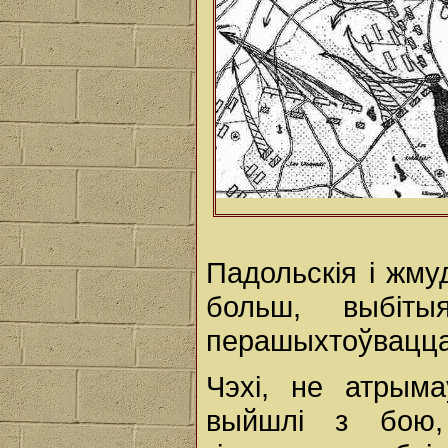
Падольскія і жмуд
больш, выбіт
перашыхтоўвацца н
Чэхі, не атрым
выйшлі з бою,