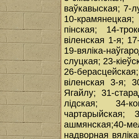
ваўкавыская; 7-л
10-крамянецкая;
пінская; 14-тро
віленская 1-я; 17
19-вяліка-наўгар
слуцкая; 23-кіеўс
26-берасцейская;
віленская 3-я; 
Ягайлу; 31-стара
лідская; 34-ко
чартарыйская; 3
ашмянская;40-м
надворная вяліка