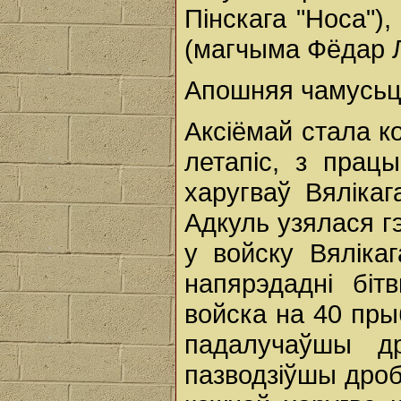
Пінскага "Носа")
(магчыма Фёдар Л
Апошняя чамусьці
Аксіёмай стала ко
летапіс, з прац
харугваў Вялікага
Адкуль узялася г
у войску Вяліка
напярэдадні біт
войска на 40 пры
падалучаўшы д
пазводзіўшы дроб