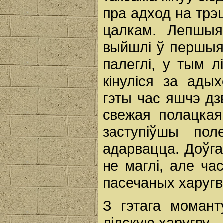
пра адход на трэ
цалкам. Лепшыя 
выйшлі ў першыя 
палеглі, у тым л
кінуліся за ады
гэты час яшчэ дз
свежая полацкая
заступіўшы по
адарвацца. Доўг
не маглі, але ча
пасечаных харугв
З гэтага моман
лідскую харугву.