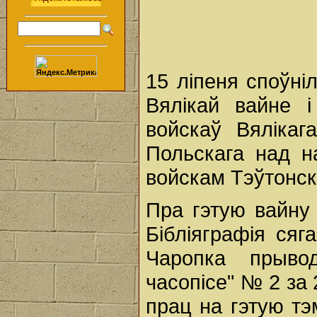
15 ліпеня споўні
Вялікай вайне 
войскаў Вялікаг
Польскага над н
войскам Тэўтонск
Пра гэтую вайну 
Бібліяграфія сяг
Чаропка прывод
часопісе" № 2 за
прац на гэтую тэ