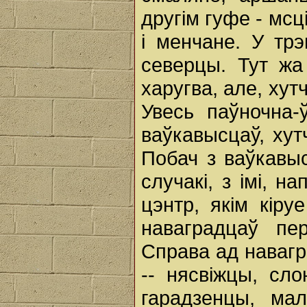
другім гуфе - мс
і менчане. У трэ
северцы. Тут жа
харугва, але, хутч
Увесь паўночна-ў
ваўкавысцаў, хутч
Побач з ваўкавыс
случакі, з імі, н
цэнтр, якім кіру
наваградцаў пер
Справа ад навагр
-- нясвіжцы, сло
гарадзенцы, ма