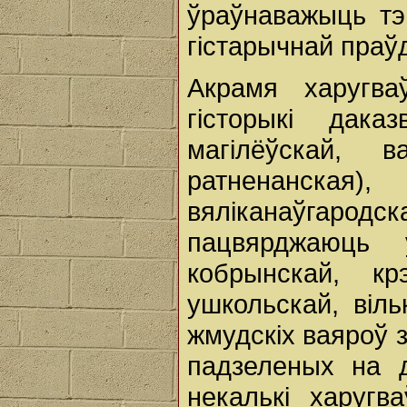
ўраўнаважыць тэ
гістарычнай праўд
Акрамя харугва
гісторыкі дак
магілёўскай, в
ратненанская),
вяліканаўгарод
пацвярджаюць у
кобрынскай, кр
ушкольскай, віль
жмудскіх ваяроў 
падзеленых на д
некалькі харугв