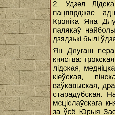
2. Удзел Лідск
пацвярджае ад
Кроніка Яна Длу
палякаў найболь
дзядзькі былі ўдз
Ян Длугаш перал
княства: трокская
лідская, медніцк
кіеўская, пінс
ваўкавыская, дра
старадубская. Н
мсціслаўскага к
за ўсё Юрыя Зас