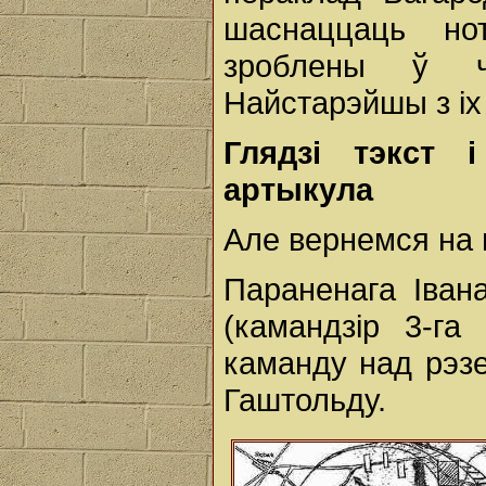
шаснаццаць нот
зроблены ў ч
Найстарэйшы з іх 
Глядзi тэкст 
артыкула
Але вернемся на 
Параненага Іван
(камандзір 3-г
каманду над рэз
Гаштольду.