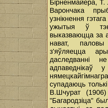
Бірненмайера, Т. 
Варончака пры
узнікнення гэтага
ужытыя ў тэк
выказваюцца за ад
нават, паловы 
з'яўляецца ар
даследванні н
адпаведнікаў у
нямецкайгімна
супадаюць толькі 
В.Шчурат (1906
"Багародзіца" б