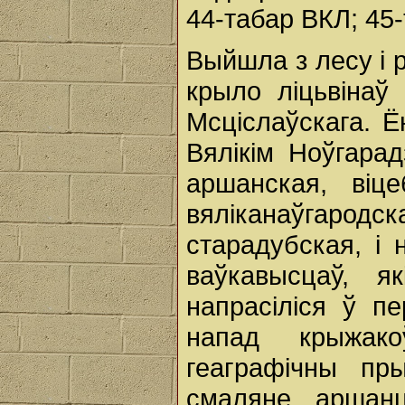
44-табар ВКЛ; 45-
Выйшла з лесу і 
крыло ліцьвінаў
Мсціслаўскага. 
Вялікім Ноўгара
аршанская, віце
вяліканаўгар
старадубская, і 
ваўкавысцаў, 
напрасіліся ў п
напад крыжак
геаграфічны п
смаляне, аршанц