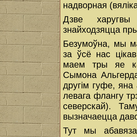
надворная (вяліка
Дзве харугв
знайходзяцца пры
Безумоўна, мы м
за ўсё нас ціка
маем тры яе к
Сымона Альгерда
другім гуфе, яна
левага флангу тр
северскай). Та
вызначаецца даво
Тут мы абавяза