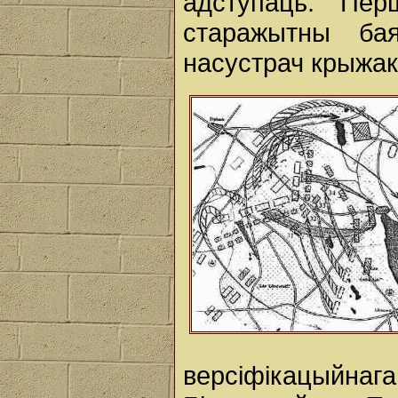
адступаць. Пе
старажытны бая
насустрач крыжак
версіфікацыйн