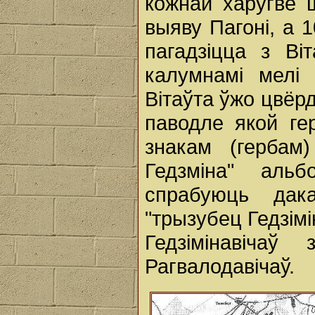
кожнай харугве ш
выяву Пагоні, а 1
пагадзіцца з В
калумнамі мелі
Вітаўта ўжо цвёр
паводле якой г
знакам (гербам)
Гедзміна" альб
спрабуюць дак
"трызубец Гедзімі
Гедзімінавіча
Рагвалодавічаў.