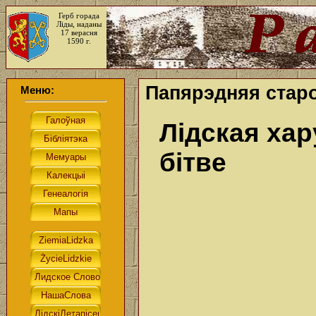
Герб горада
Ліды, наданы
17 верасня
1590 г.
Папярэдняя старо
Меню:
Лiдская хар
бiтве