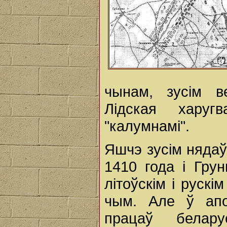
чынам, зусім в
Лідская харуг
"калумнамі".
Яшчэ зусім нядаў
1410 года і Грун
літоўскім і рускі
чым. Але ў апош
працаў беларус