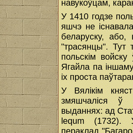
навукоўцам, кара
У 1410 годзе пол
яшчэ не існавала,
беларуску, або,
"трасянцы". Тут
польскім войску 
Ягайла па іншам
іх проста паўтара
У Вялікім княст
змяшчаліся ў 
выданнях: ад Стат
lequm (1732). 
пераклад "Багаро