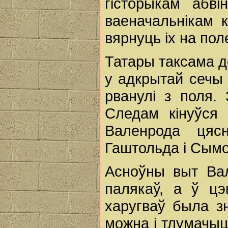
гісторыкам абві
ваеначальнікам 
вярнуць іх на пол
Татары таксама д
у адкрытай сечы 
рванулі з поля. 
Следам кінуўся 
Валенрода цясні
Гаштольда і Сымо
Асноўны выт Вал
палякаў, а ў ц
харугваў была з
можна і тлумачыц