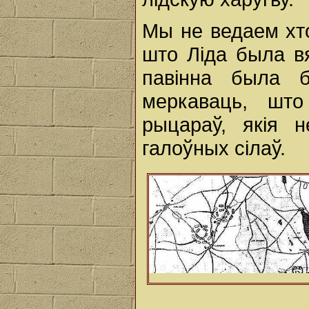
Мы не ведаем хто
што Ліда была вя
павінна была 
меркаваць, шт
рыцараў, якія 
галоўных сілаў.