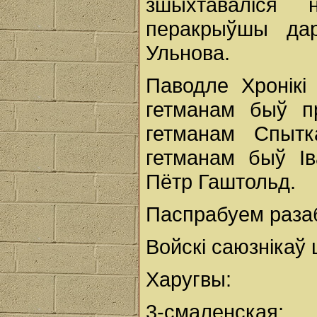
зшыхтаваліся 
перакрыўшы дар
Ульнова.
Паводле Хронік
гетманам быў п
гетманам Спытк
гетманам быў І
Пётр Гаштольд.
Паспрабуем разаб
Войскі саюзнікаў
Харугвы:
3-смаленская;