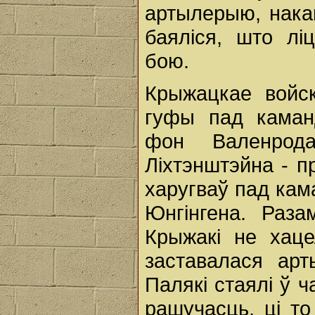
артылерыю, нака
баяліся, што лі
бою.
Крыжацкае войс
гуфы пад каман
фон Валенро
Ліхтэнштэйна - п
харугваў пад кам
Юнгінгена. Раза
Крыжакі не хаце
заставалася арт
Палякі стаялі ў ч
рашучасць, ці то