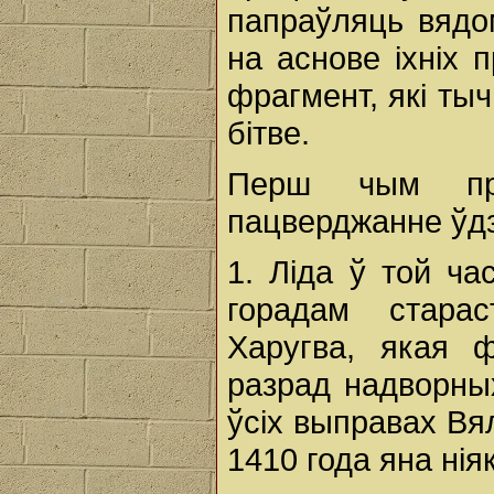
папраўляць вядом
на аснове іхніх 
фрагмент, які ты
бітве.
Перш чым пр
пацверджанне ўдзе
1. Ліда ў той ча
горадам старас
Харугва, якая 
разрад надворных
ўсіх выправах Вял
1410 года яна нія