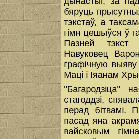
дынастыі, за па
бяруць прысутны
тэкстаў, а такса
гімн цешыўся ў г
Пазней тэкст 
Навуковец Варон
графічную выяву
Маці і Іяанам Хр
"Багародзіца" 
стагоддзі, спявал
перад бітвамі. 
пасад яна акрамя
вайсковым гім