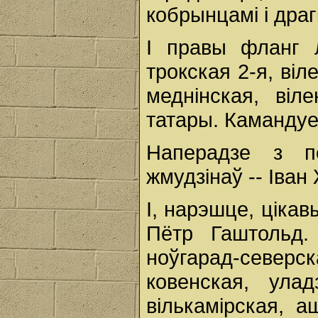
кобрынцамі і драг
І правы фланг л
трокская 2-я, віле
меднінская, віл
татары. Камандуе
Наперадзе з п
жмудзінаў -- Іван
І, нарэшце, ціка
Пётр Гаштольд.
ноўгарад-северс
ковенская, улад
вількамірская, а