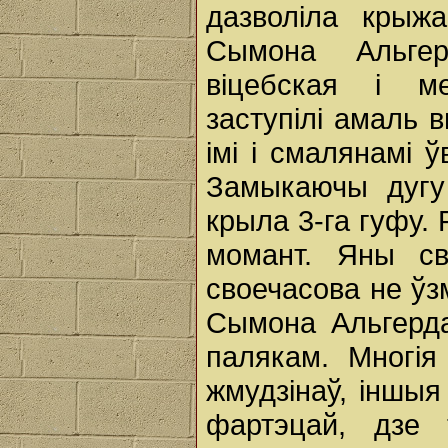
дазволіла крыж
Сымона Альгер
віцебская і ме
заступілі амаль 
імі і смалянамі 
Замыкаючы дугу
крыла 3-га гуфу. 
момант. Яны св
своечасова не ўз
Сымона Альгерда
палякам. Многія
жмудзінаў, іншыя
фартэцай, дзе 