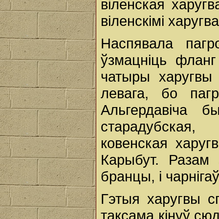
віленская харугв
віленскімі харугва
Наспявала пагр
ўзмацніць фланг 
чатыры харугвы 
левага, бо па
Альгердавіча б
старадубская,
ковенская харугв
Карыбут. Разам 
бранцы, і чарніга
Гэтыя харугвы с
таксама кінуў с