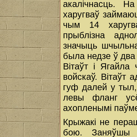
акалічнасць. 
харугваў займаю
чым 14 харугв
прыблізна адно
значыць шчыльн
была недзе ў два
Вітаўт і Ягайла 
войскаў. Вітаўт 
гуф далей у тыл
левы фланг ус
ахопленымі паўм
Крыжакі не пера
бою. Заняўшы 