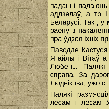
паданні падаюць 
аддзелаў, а то 
Беларусі. Так , у
раёну з пакален
пра ўдзел іхніх п
Паводле Кастуся 
Ягайлы і Вітаўт
Любень. Палякі
справа. За дарог
Людвікова, ужо ст
Палякі размясці
лесам і лесам У