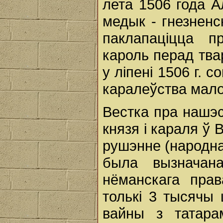
лета 1506 года А
медык - гнезненс
паклапаціцца п
кароль перад тва
у ліпені 1506 г. 
каралеўства мал
Вестка пра нашэс
князя і караля ў 
рушэнне (народн
была вызначан
нёманскага прав
толькі 3 тысячы
вайны з татара