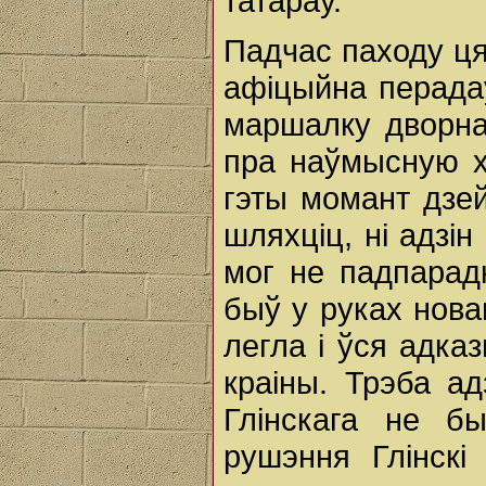
татараў.
Падчас паходу ця
афіцыйна перада
маршалку дворна
пра наўмысную х
гэты момант дзей
шляхціц, ні адзін
мог не падпарадк
быў у руках нова
легла і ўся адказ
краіны. Трэба а
Глінскага не б
рушэння Глінскі