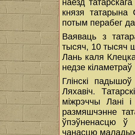
наезд татарскага 
князя татарына 
потым перабег да
Ваяваць з татар
тысяч, 10 тысяч ш
Лань каля Клецка
недзе кіламетраў 
Глінскі падышоў
Ляхавіч. Татарс
міжрэччы Лані і
размяшчэнне тат
ўпэўненасцю ў с
чанасцю маладых 