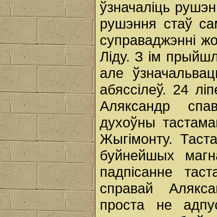
ўзначаліць рушэн
рушэння стаў са
суправаджэнні жо
Ліду. З ім прыйш
але ўзначальвац
абяссілеў. 24 лі
Аляксандр спав
духоўны тастама
Жыгімонту. Таст
буйнейшых магн
падпісанне тас
справай Алякса
проста не адпу