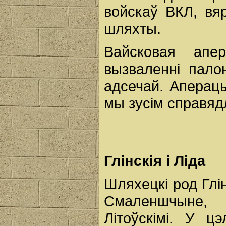
войскаў ВКЛ, вя
шляхты.
Вайсковая апе
вызваленні пало
адсечай. Аперацы
мы зусім справяд
Глінскія і Ліда
Шляхецкі род Глін
Смаленшчыне, н
Літоўскімі. У 