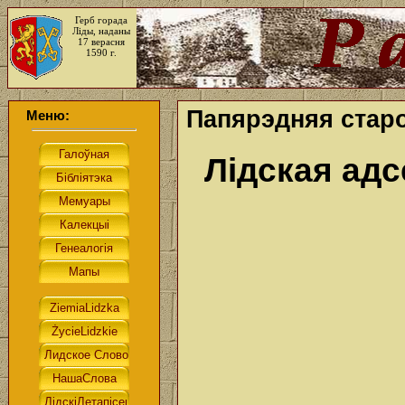
Герб горада
Ліды, наданы
17 верасня
1590 г.
Папярэдняя старо
Меню:
Лідская адс