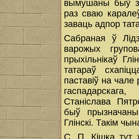
вымушаны быў з 
раз сваю каралеў
заваць адпор тат
Сабраная ў Лід
варожых групов
прыхільнікаў Глін
татараў схапіц
паставіў на чале
гаспадарскага,
Станіслава Пятр
быў прызначаны
Глінскі. Такім чы
С. П. Кішка тут 