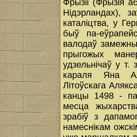
Фрызіі (Фрызія 
Нідэрландах), з
каталіцтва, у Гер
быў па-еўрапей
валодаў замежны
прыгожых мане
удзельнічаў у т.
караля Яна Ал
Літоўскага Алякс
канцы 1498 - па
месца жыхарств
зрабіў з дапамо
намеснікам ожскі