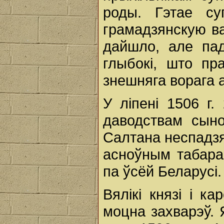
роды. Гэтае су
грамадзянскую ва
дайшло, але пад
глыбокі, што пр
знешняга ворага 
У ліпені 1506 г
даводствам сыноў
Салтана неспадзя
асноўным табара
па ўсёй Беларусі.
Вялікі князі і к
моцна захварэў. 