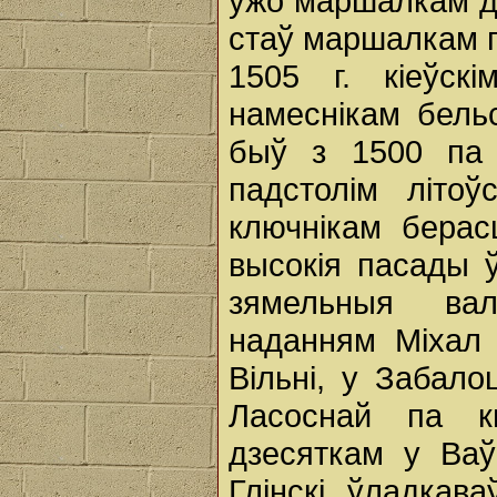
ужо маршалкам дво
стаў маршалкам г
1505 г. кіеўск
намеснікам бельс
быў з 1500 па 1
падстолім літоў
ключнікам берасц
высокія пасады ў
зямельныя вал
наданням Міхал 
Вільні, у Забало
Ласоснай па кн
дзесяткам у Ваў
Глінскі ўладкав