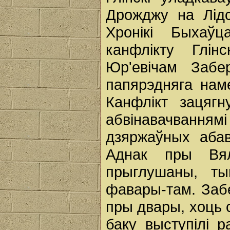
Дрожджу на Лідс
Хронікі Быхаў
канфлікту Глі
Юр'евічам Забер
папярэдняга наме
Канфлікт зацягн
абвінавачванн
дзяржаўных абав
Аднак пры Вял
прыглушаны, ты
фавары-там. Забе
пры двары, хоць с
баку выступілі р