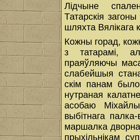
Лідчыне спал
Татарскія загоны 
шляхта Вялікага 
Кожны горад, кож
з татарамі, а
праяўляючы маса
слабейшыя станав
скім панам было
нутраная калатне
асобаю Міхайлы 
выбітнага палка-
маршалка дворнага
прыхільнікам суп