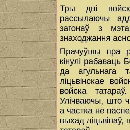
Тры дні войск
рассылаючы адд
загонаў з мэт
знаходжання асно
Прачуўшы пра ру
кінулі рабаваць 
да агульнага т
ліцьвінскае вой
войска татараў
Улічваючы, што ч
а частка не паспе
выхад ліцьвінаў,