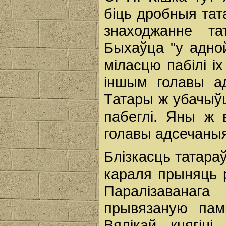
біць дробныя тат
знаходжанне та
Быхаўца "у адной
міласцю пабілі іх
іншым голавы адс
Татары ж убачыўш
пабеглі. Яны ж 
голавы адсечаныя
Блізкасць татараў
караля прыняць р
Паралізаванага
прывязаную памі
Вялікай княгін