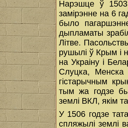
Нарэшце ў 1503
замірэнне на 6 га
было пагаршэнне
дыпламаты зрабіл
Літве. Пасольствы
рушылі ў Крым і 
на Украіну і Бел
Слуцка, Менска 
гістарычным кры
тым жа годзе бы
землі ВКЛ, якім т
У 1506 годзе тат
спляжылі землі в