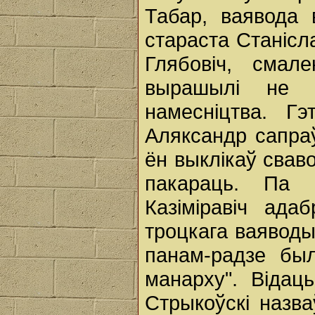
Табар, ваявода в
стараста Станісл
Глябовіч, смал
вырашылі не 
намесніцтва. Г
Аляксандр сапраў
ён выклікаў свав
пакараць. Па
Казіміравіч ада
троцкага ваяводы,
панам-радзе бы
манарху". Відац
Стрыкоўскі назва