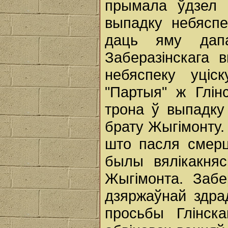
прымала ўдзел 
выпадку небясп
даць яму дапа
Заберазінскага в
небяспеку уціск
"Партыя" ж Глін
трона ў выпадку
брату Жыгімонту.
што пасля смерці
былы вялікакняс
Жыгімонта. Забе
дзяржаўнай здра
просьбы Глінска