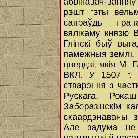
абвінавач-ванняў
рэшт гэты вельм
сапраўды прап
вялікаму князю В
Глінскі быў выг
памежныя землі. 
цвердзі, якія М. 
ВКЛ. У 1507 г. 
стварэння з частк
Рускага. Рок
Заберазінскім ка
скаардэнаваны з
Але задума не
падтрымкі ў насел