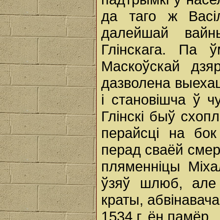
да таго ж Васі
далейшай вайн
Глінскага. Па 
Маскоўскай дзя
дазволена выехац
і становішча ў ч
Глінскі быў схопл
перайсці на бок
перад сваёй смерц
пляменніцы Міха
ўзяў шлюб, але 
краты, абвінавача
1534 г. ён памёр.