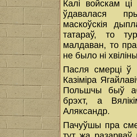
Калі войскам ці
ўдавалася пры
маскоўскія дып
татараў, то ту
малдаван, то пр
не было ні хвіліны
Пасля смерці ў 
Казіміра Ягайлав
Польшчы быў а
брэхт, а Вялік
Аляксандр.
Пачуўшы пра смер
тут жа разарваў 