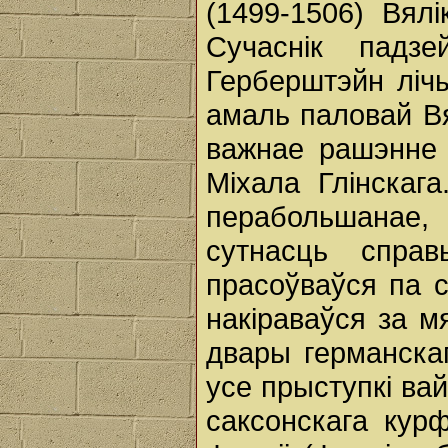
(1499-1506) Вялі
Сучаснік падз
Герберштэйн лічы
амаль паловай Вял
важнае рашэнне 
Міхала Глінскаг
перабольшанае
сутнасць спра
прасоўваўся па 
накіраваўся за м
двары германскаг
усе прыступкі ва
саксонскага кур