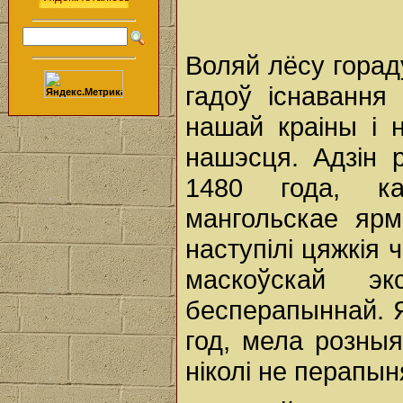
Воляй лёсу горад
гадоў існавання
нашай краіны і 
нашэсця. Адзін 
1480 года, ка
мангольскае ярм
наступілі цяжкія
маскоўскай эк
бесперапыннай. Я
год, мела розныя
ніколі не перапын