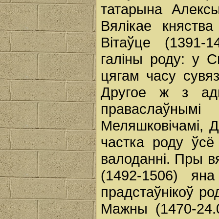
татарына Алексы
Вялікае княства
Вітаўце (1391-1
галіны роду: у 
цягам часу сувяз
Другое ж з адг
праваслаўным
Меляшковічамі, Д
частка роду ўс
валоданні. Пры вя
(1492-1506) ян
прадстаўнікоў ро
Мажны (1470-24.