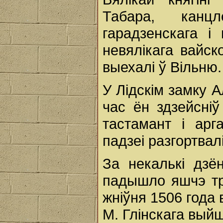
Табара, канц
гарадзенскага і
невялікага вайск
выехалі ў Вільню.
У Лідскім замку А
час ён здзейсні
тастамант і арг
падзеі разгортвал
За некалькі дзё
падышло яшчэ тр
жніўня 1506 года 
М. Глінскага выйш