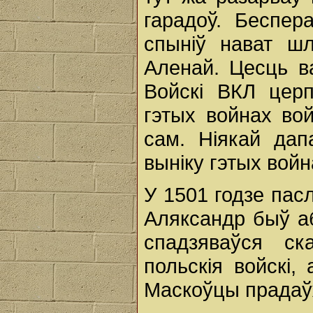
гарадоў. Беспер
спыніў нават шл
Аленай. Цесць в
Войскі ВКЛ церп
гэтых войнах вой
сам. Ніякай да
выніку гэтых войн
У 1501 годзе пас
Аляксандр быў а
спадзяваўся с
польскія войскі,
Маскоўцы прадаўж