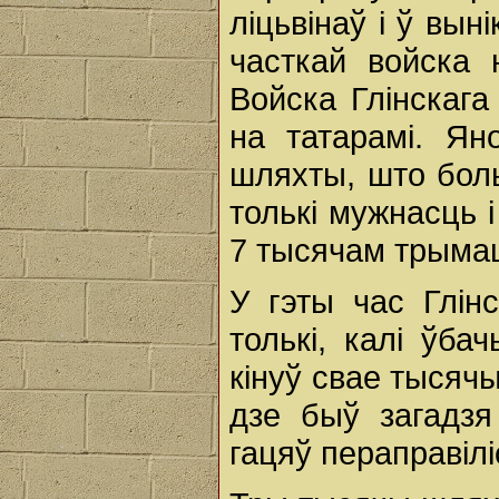
ліцьвінаў і ў выні
часткай войска 
Войска Глінскага
на татарамі. Ян
шляхты, што бол
толькі мужнасць 
7 тысячам трымац
У гэты час Глін
толькі, калі ўба
кінуў свае тысячы
дзе быў загадзя
гацяў пераправілі