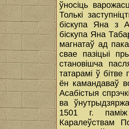
ўносіць варожасц
Толькі заступніц
біскупа Яна з 
біскупа Яна Таба
магнатаў ад пака
свае пазіцыі пр
становішча пасл
татарамі ў бітве 
ён камандаваў во
Асабістыя спрэчкі
ва ўнутрыдзяржа
1501 г. паміж
Каралеўствам По