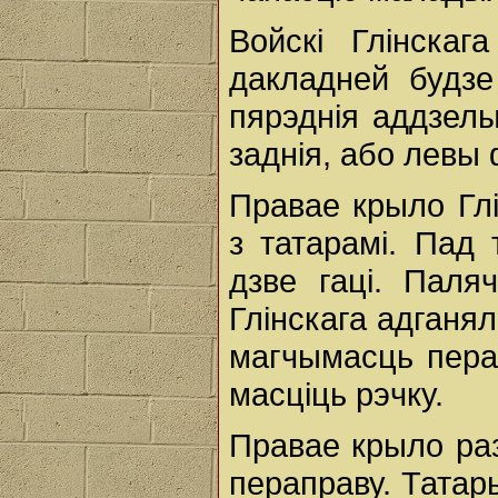
Войскі Глінскаг
дакладней будзе
пярэднія аддзелы
заднія, або левы 
Правае крыло Глі
з татарамі. Пад 
дзве гаці. Паля
Глінскага адганял
магчымасць пера
масціць рэчку.
Правае крыло раз
пераправу. Татар