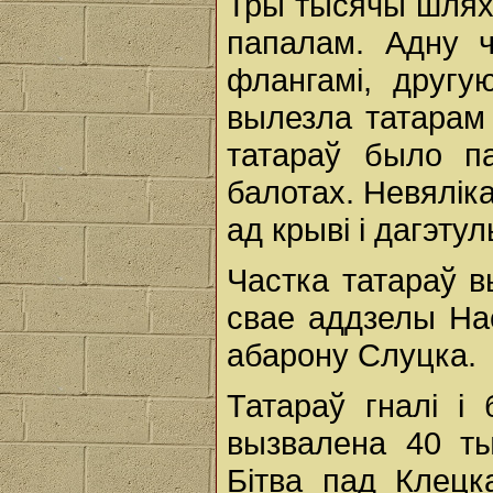
Тры тысячы шляхт
папалам. Адну ч
флангамі, другу
вылезла татарам
татараў было п
балотах. Невялік
ад крыві і дагэт
Частка татараў в
свае аддзелы На
абарону Слуцка.
Татараў гналі і 
вызвалена 40 ты
Бітва пад Клецк