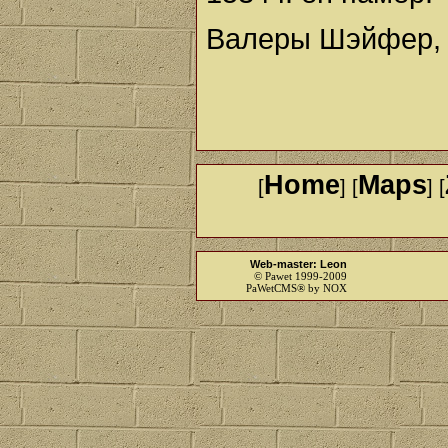
Валеры Шэйфер, а
Home
Maps
[
] [
] [
Web-master: Leon
© Pawet 1999-2009
PaWetCMS® by NOX