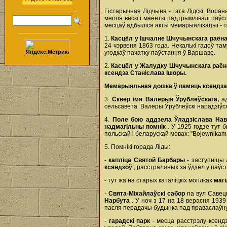
Гістарычная Лідчына - гэта Лідскі, Вора
многія вёскі і маёнткі падтрымлівалі паў
месцаў адбыліся акты мемарыялізацыі - гэ
1.
Касцёл у Ішчалне Шчучынскага раён
24 чэрвеня 1863 года. Некалькі гадоў т
угодкаў пачатку паўстання ў Варшаве.
2.
Касцёл у Жалудку Шчучынскага раё
ксендза Станіслава Ішоры.
Мемарыяльная дошка ў памяць ксендза
3.
Сквер імя Валерыя Ўрублеўскага,
а
сельсавета. Валеры Ўрублеўскі нарадзіўс
4.
Поле бою аддзела Ўладзіслава Наві
надмагільны помнік
. У 1925 годзе тут
польскай і беларускай мовах: "Bojewnikam 
5. Помнікі горада Ліды:
-
капліца Святой Барбары
- заступніцы 
ксяндзоў
, расстраляных за ўдзел у паўс
- тут жа на старых каталіцкіх могілках
магі
-
Свята-Міхайлаўскі сабор
па вул Савец
Нарбута
. У ноч з 17 на 18 верасня 193
пасля перадачы будынка пад праваслаўну
-
гарадскі парк
- месца расстрэлу ксен