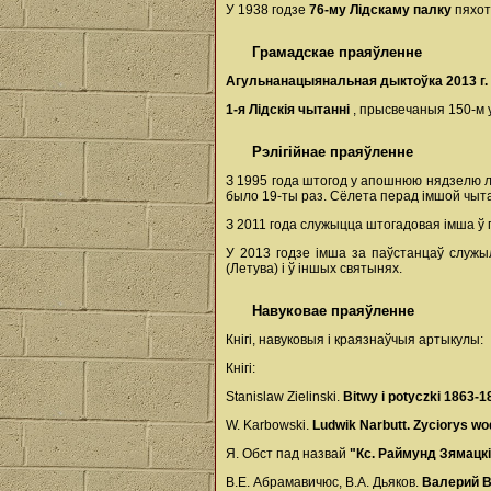
У 1938 годзе
76-му Лідскаму палку
пяхот
Грамадскае праяўленне
Агульнанацыянальная дыктоўка 2013 г.
1-я Лідскія чытанні
, прысвечаныя 150-м у
Рэлігійнае праяўленне
З 1995 года штогод у апошнюю нядзелю л
было 19-ты раз. Сёлета перад імшой чытаў
З 2011 года служыцца штогадовая імша ў 
У 2013 годзе імша за паўстанцаў служыл
(Летува) і ў іншых святынях.
Навуковае праяўленне
Кнігі, навуковыя і краязнаўчыя артыкулы:
Кнігі:
Stanislaw Zielinski.
Bitwy i potyczki 1863-
W. Karbowski.
Ludwik Narbutt. Zyciorys wo
Я. Обст пад назвай
"Кс. Раймунд Зямацкі
В.Е. Абрамавичюс, В.А. Дьяков.
Валерий 