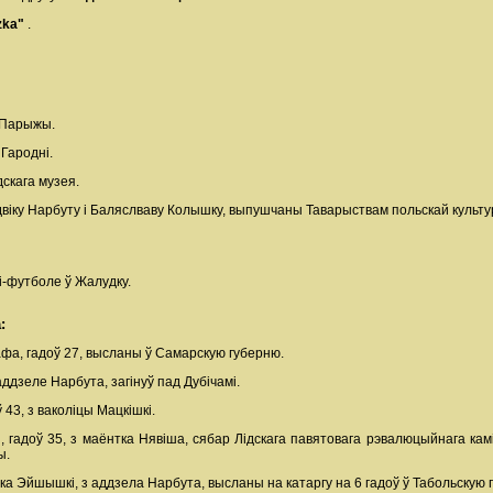
dzka"
.
ў Парыжы.
 Гародні.
дскага музея.
віку Нарбуту і Баляслваву Колышку, выпушчаны Таварыствам польскай культу
і-футболе ў Жалудку.
:
афа, гадоў 27, высланы ў Самарскую губерню.
аддзеле Нарбута, загінуў пад Дубічамі.
ў 43, з ваколіцы Мацкішкі.
я, гадоў 35, з маёнтка Нявіша, сябар Лідскага павятовага рэвалюцыйнага кам
ы.
чка Эйшышкі, з аддзела Нарбута, высланы на катаргу на 6 гадоў ў Табольскую 