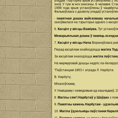
уладай. Паўторна крыж устаноўлены 2 ліс
зноў. У тую ж ноч знесены. 6 чалавек: Ст
1998 года крыж устаноўлены ў чацвёрты
Фалькоўскага з дазволу уладаў устаноўл
-
памятная дошка вайсковаму начальні
захоўвалася на тэрыторыі аднаго з касцёла
6.
Касцёл у вёсцы Вавёрка.
Тут устаноў
Мемарыяльная дошка ў памяць ксендз
7.
Касцёл у вёсцы Нача
Воранаўскага ра
Перад касцёлам знайходзіцца
магіла То
За касцёлам знаходзіцца
магіла паўстан
На мармуровай дошцы надпіс па-беларуск
"Паўстанцам 1863 г. атрада Л. Нарбута:
В. Нарбуту,
Міхалоўскаму,
У. Навіцкаму і невядомым ад нашчадкаў, 19
8.
Магілы сям'і Нарбутаў у Шаўрах
з пом
9.
Памятны камень Нарбутам - удзельні
10.
Магіла ўдзельніцы паўстання Карал