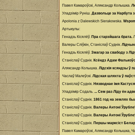
Павел Камароўскі, Аляксандр Колышка.
Л
Уладзімір Руніш.
Дазвольце за Нарбута 
Apolonia z Dalewskich Sierakowska.
Wspom
Артыкулы:
Генадзь Кісялёў.
Пра старэйшага брата.
Л
Валеры Сліўкін, Станіслаў Суднік.
Лідчына
Генадзь Кісялёў.
Змагар за свабоду з Лі
Станіслаў Суднік.
Ксёндз Адам Фалькоўск
Аляксандр Колышка.
Лідскія ксяндзы ў п
Часлаў Малеўскі.
Лідская шляхта ў паўст
Станіслаў Суднік.
Нязводнае імя Кастуся
Уладзімір Содаль.
... Сем раз Ліду ён ад
Станіслаў Суднік.
1861 год на землях бы
Станіслаў Суднік.
Валеры Антоні Ўрублеўс
Станіслаў Суднік.
Валеры Антоні Ўрублеў
Станіслаў Суднік.
Першы марксіст Белару
Павел Камароўскі, Аляксандр Колышка, Ч