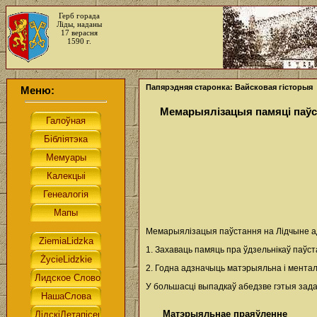
Герб горада
Ліды, наданы
17 верасня
1590 г.
Папярэдняя старонка: Вайсковая гісторыя
Меню:
Мемарыялізацыя памяці паўст
Мемарыялізацыя паўстання на Лідчыне ад 
1. Захаваць памяць пра ўдзельнікаў паўста
2. Годна адзначыць матэрыяльна і менталь
У большасці выпадкаў абедзве гэтыя зад
Матэрыяльнае праяўленне