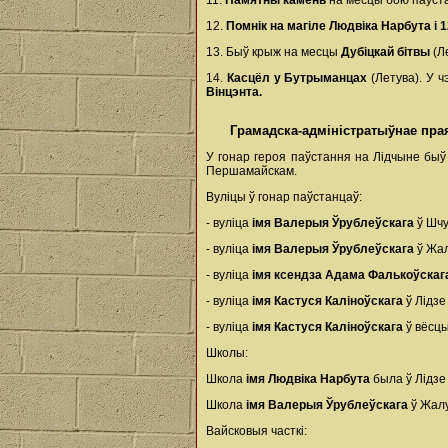
11.
Памятны камень
на месцы бою паўста
12.
Помнік на магіле Людвіка Нарбута і 
13. Быў крыж на месцы
Дубіцкай бітвы
(Л
14.
Касцёл у Бутрыманцах
(Летува). У 
Вінцэнта.
Грамадска-адміністратыўнае пра
У гонар героя паўстання на Лідчыне быў
Першамайскам.
Вуліцы ў гонар паўстанцаў:
- вуліца
імя Валерыя Ўрублеўскага
ў Шч
- вуліца
імя Валерыя Ўрублеўскага
ў Жал
- вуліца
імя ксендза Адама Фалькоўска
- вуліца
імя Кастуся Каліноўскага
ў Лідзе
- вуліца
імя Кастуся Каліноўскага
ў вёсцы
Школы:
Школа
імя Людвіка Нарбута
была ў Лідзе 
Школа
імя Валерыя Ўрублеўскага
ў Жалу
Вайсковыя часткі: