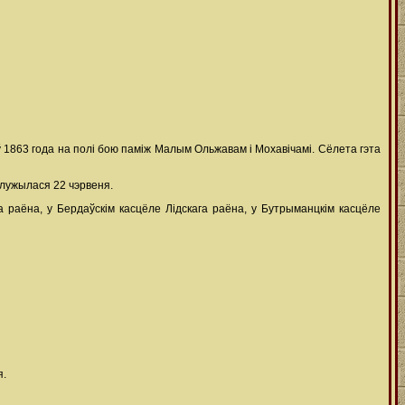
1863 года на полі бою паміж Малым Ольжавам і Мохавічамі. Сёлета гэта
служылася 22 чэрвеня.
а раёна, у Бердаўскім касцёле Лідскага раёна, у Бутрыманцкім касцёле
я.