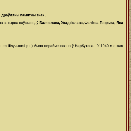
ы
драўляны памятны знак
.
ала чатырох паўстанцаў
Баляслава, Уладзіслава, Фелікса Генрыка, Яна
цяпер Шчучынскі р-н) было перайменавана ў
Нарбутова
. У 1940-м стала