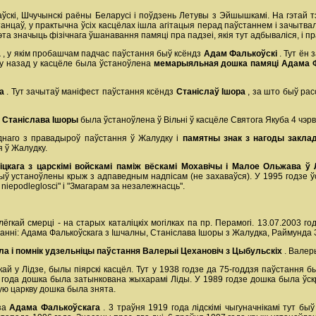
наўскі, Шчучынскі раёны Беларусі і поўдзень Летувы з Эйшышкамі. На гэтай т
станцаў, у практычна ўсіх касцёлах ішла агітацыя перад паўстаннем і зачытв
та значыць фізічнага ўшанавання памяці пра падзеі, якія тут адбываліся, і пр
а
, у якім пробашчам падчас паўстання быў ксёндз
Адам Фалькоўскі
. Тут ён
аму назад у касцёле была ўстаноўлена
мемарыяльная дошка памяці Адама 
на
. Тут зачытаў маніфест паўстання ксёндз
Станіслаў Ішора
, за што быў ра
 Станіслава Ішоры
была ўстаноўлена ў Вільні ў касцёле Святога Якуба 4 чэрв
днаго з правадыроў паўстання ў Жалудку і
памятны знак з нагоды заклад
я ў Жалудку.
цкага з царскімі войскамі паміж вёскамі Мохавічы і Малое Ольжава ў 
 быў устаноўлены крыж з адпаведным надпісам (не захаваўся). У 1995 годзе
niepodleglosci" і "Змагарам за незалежнасць".
лёгкай смерці - на старых каталіцкіх могілках па пр. Перамогі. 13.07.2003 г
танні: Адама Фалькоўскага з Ішчалны, Станіслава Ішоры з Жалудка, Раймунда З
ла і помнік удзельніцы паўстання Валерыі Цехановіч з Цыбульскіх
. Валер
кай у Лідзе, былы піярскі касцёл. Тут у 1938 годзе да 75-годдзя паўстанн
9 года дошка была затынкована жыхарамі Ліды. У 1989 годзе дошка была ўскр
ю царкву дошка была знята.
дза
Адама Фалькоўскага
. 3 траўня 1919 года лідскімі чыгуначнікамі тут 