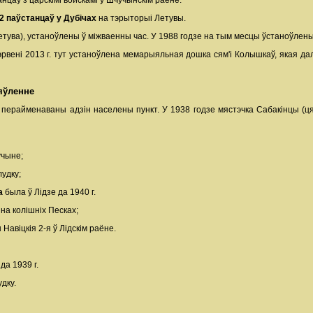
нцаў з царскімі войскамі ў Шчучынскім раёне.
12 паўстанцаў у Дубічах
на тэрыторыі Летувы.
етува), устаноўлены ў міжваенны час. У 1988 годзе на тым месцы ўстаноўлен
чэрвені 2013 г. тут устаноўлена мемарыяльная дошка сям'і Колышкаў, якая д
яўленне
 перайменаваны адзін населены пункт. У 1938 годзе мястэчка Сабакінцы (
учыне;
удку;
га
была ў Лідзе да 1940 г.
 на колішніх Песках;
 Навіцкія 2-я ў Лідскім раёне.
да 1939 г.
дку.