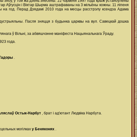
ы зноў, у той жа дзень знесены. 22 чэрвеня 1997 года крыж устаноўлены
Віктар Аўгусцін і Віктар Шырма аштрафаваны на 3 мільёны кожны. 11 ліпеня
ы на год. Перад Дзядамі 2010 года на месцы расстрэлу ксендза Адама
ндустрыяльны. Пасля зняцця з будынка царквы на вул. Савецкай дошка
алянага ў Вільні, за абвяшчэнне маніфеста Нацыянальнага Ўраду.
923 года.
 Тадоры
.
аляслаў Остык-Нарбут
, брат і ад'ютант Людвіка Нарбута.
сцельных могілках
у Беняконях
.