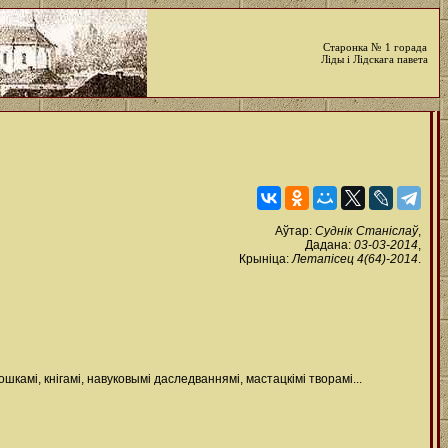
Старонка № 1 горада
Ліды і Лідскага павета
Аўтар:
Суднік Станіслаў
,
Дадана:
03-03-2014
,
Крыніца:
Летапісец 4(64)-2014
.
амі, кнігамі, навуковымі даследваннямі, мастацкімі творамі...