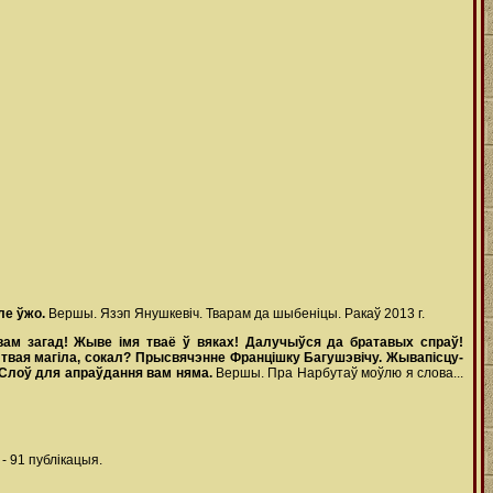
ле ўжо.
Вершы. Язэп Янушкевіч. Тварам да шыбеніцы. Ракаў 2013 г.
вам загад! Жыве імя тваё ў вяках! Далучыўся да братавых спраў!
е твая магіла, сокал? Прысвячэнне Францішку Багушэвічу. Жывапісцу-
. Слоў для апраўдання вам няма.
Вершы. Пра Нарбутаў моўлю я слова...
 - 91 публікацыя.