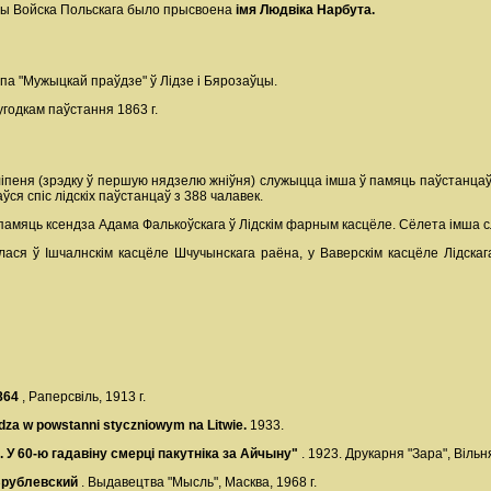
ы Войска Польскага было прысвоена
імя Людвіка Нарбута.
па "Мужыцкай праўдзе" ў Лідзе і Бярозаўцы.
годкам паўстання 1863 г.
іпеня (зрэдку ў першую нядзелю жніўня) служыцца імша ў памяць паўстанцаў 
ся спіс лідскіх паўстанцаў з 388 чалавек.
памяць ксендза Адама Фалькоўскага ў Лідскім фарным касцёле. Сёлета імша 
ася ў Ішчалнскім касцёле Шчучынскага раёна, у Ваверскім касцёле Лідскаг
1864
, Раперсвіль, 1913 г.
dza w powstanni styczniowym na Litwie.
1933.
. У 60-ю гадавіну смерці пакутніка за Айчыну"
. 1923. Друкарня "Зара", Вільн
Врублевский
. Выдавецтва "Мысль", Масква, 1968 г.