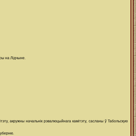
ры на Лідчыне.
ітэту, акружны начальнік рэвалюцыйнага камітэту, сасланы ў Табольскую
губерню.