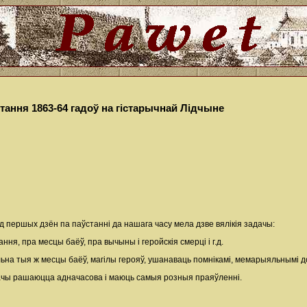
ання 1863-64 гадоў на гістарычнай Лідчыне
першых дзён па паўстанні да нашага часу мела дзве вялікія задачы:
ння, пра месцы баёў, пра вычыны і геройскія смерці і г.д.
на тыя ж месцы баёў, магілы герояў, ушанаваць помнікамі, мемарыяльнымі дошк
ачы рашаюцца адначасова і маюць самыя розныя праяўленні.