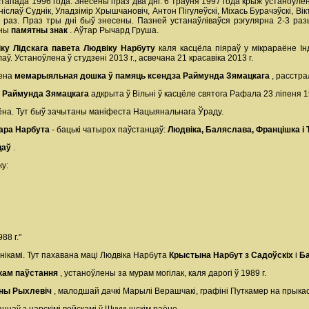
тапада 1996 года. Знесены праз два дні. 6 траўня 1997 года крыж устаноўлен
аніслаў Суднік, Уладзімір Хрышчановіч, Антон Пігулеўскі, Міхась Бурачэўскі, 
 раз. Праз тры дні быў знесены. Пазней устанаўліваўся рэгулярна 2-3 раз
ены
памятны знак
. Аўтар Рычард Груша.
ку Лідскага павета Людвіку Нарбуту
каля касцёла піяраў у мікрараёне І
ў. Устаноўлена ў студзені 2013 г., асвечана 21 красавіка 2013 г.
лена
мемарыяльная дошка ў памяць ксендза Раймунда Зямацкага
, расстр
а Раймунда Зямацкага
адкрыта ў Вільні ў касцёле святога Рафала 23 ліпеня 1
ёна. Тут быў зачытаны маніфеста Нацыянальнага Ўраду.
дара Нарбута
- бацькі чатырох паўстанцаў:
Людвіка, Баляслава, Францішка і
цаў
.
у:
88 г."
нікамі. Тут пахавана маці Людвіка Нарбута
Крыстына Нарбут з Садоўскіх
і
Б
кам паўстання
, устаноўлены за мурам могілак, каля дарогі ў 1989 г.
іны Рыхлевіч
, малодшай дачкі Марылі Верашчакі, графіні Путкамер на прыка