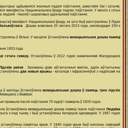
эрыторыі адбываліся значныя падзеі паўстання, шматлікія баі і сутычкі,
аліся маніфесты Нацыянальнага ўраду падчас паўстання. У многіх з гэтых
а людзей - герояў і шараговых удзельнікаў паўстання.
 зачытаў маніфест Нацыянальнага ўраду, за што быў расстраляны ў Лідзе
Фалькоўскага
. Дошка асвечана 20 лютага 2013 года, напярэдадні 150-х
сстраляны ў Вільні. У касцёле ўстаноўлена
мемарыяльная дошка памяці
еня 1933 года.
кі гэтага скверу.
Устаноўлены ў 2012 годзе намаганнямі Жалудоцкага
Лідскім раёне
. Захованы дзве аўтэнтычныя магілы, адзін аўтэнтычны
 ўстаноўлены
два новыя крыжы
- каталіцкі і ефрасіннеўскі з надпісамі на
ода ў капліцы ўстаноўлена
мемарыяльная дошка ў памяць трох лідскіх
ямацкага з Вавёркі;
ыя пражыла пасля паўстання 70 гадоў і памерла ў 1933 годзе.
я была ўстаноўлена мемарыяльная дошка памяці героя паўстання
Людвіка
ыта з-пад тынку, і быў устаноўлены беларускі адпаведнік. У 1997 годзе
быў устаноўлены памятны крыж. У 1940 годзе крыж быў знесены савецкай