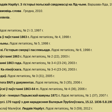
юдвік Нарбут. З гісторыі польскай свядомасці на Лід-чыне.
Варшава-Ліда, 19
замовіць слова
. Гродна, 2010.
nienia
.
ідскі летапісец, № 2 і 3, 1997 г.
 ў паўстанні 1863 г.
Лідскі летапісец, № 4, 1998 г.
дчыны.
Лідскі летапісец, № 5, 1998 г.
і. Гісторыя смерці і пасляжыцця.
Лідскі летапісец, № 6, 1998 г.
аўстанні 1863 г.
Лідскі летапісец, № 2 (22), 2003 г.
анні 1863 года.
Лідскі летапісец, № 3-4 (23-24), 2003 г.
 Ка-ліноўскага.
Лідскі летапісец, № 3-4 (23-24), 2003 г.
ведаў.
Лідскі летапісец, № 3 (31), 2005 г.
лога ВКЛ у дакументах.
Лідскі летапісец, № 3 (35), 2006 г.
кі ў паўстанні 1863-64 гг.
Лідскі летапісец, № 4 (36), 2006 г.
скі - генерал Парыжскай камуны 1871 г.
Лідскі летапісец, № 1 (37), 2007 г.
сі. 170 гадоў з дня нараджэння Валерыя Ўрублеўскага, 15.12. 1836-5.8.19
аслаў Малеўскі.
Людвік Нарбут.
Лідскі летапісец, № 3 (59), 2012 г.