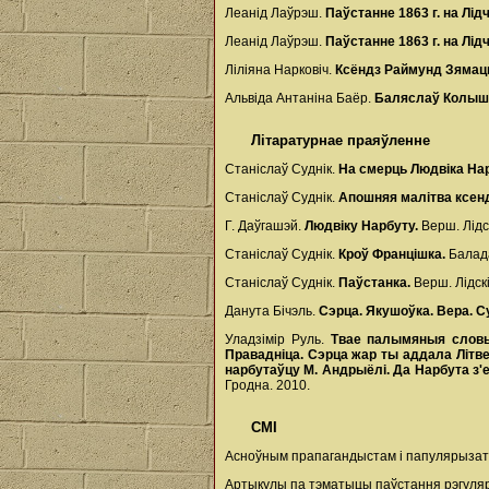
Леанід Лаўрэш.
Паўстанне 1863 г. на Лід
Леанід Лаўрэш.
Паўстанне 1863 г. на Лід
Ліліяна Нарковіч.
Ксёндз Раймунд Зямац
Альвіда Антаніна Баёр.
Баляслаў Колышк
Літаратурнае праяўленне
Станіслаў Суднік.
На смерць Людвіка На
Станіслаў Суднік.
Апошняя малітва ксен
Г. Даўгашэй.
Людвіку Нарбуту.
Верш. Лідск
Станіслаў Суднік.
Кроў Францішка.
Балада
Станіслаў Суднік.
Паўстанка.
Верш. Лідскі
Данута Бічэль.
Сэрца. Якушоўка. Вера. С
Уладзімір Руль.
Твае палымяныя словы.
Правадніца. Сэрца жар ты аддала Літве
нарбутаўцу М. Андрыёлі. Да Нарбута з'
Гродна. 2010.
СМІ
Асноўным прапагандыстам і папулярызата
Артыкулы па тэматыцы паўстання рэгуля