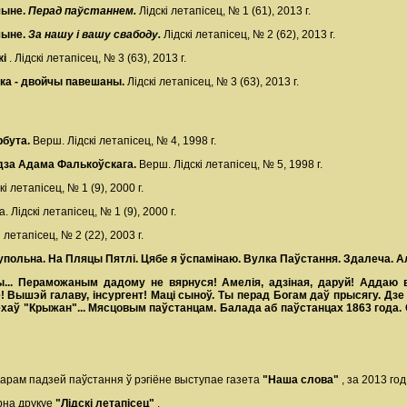
чыне.
Перад паўстаннем.
Лідскі летапісец, № 1 (61), 2013 г.
чыне.
За нашу і вашу свабоду.
Лідскі летапісец, № 2 (62), 2013 г.
кі
. Лідскі летапісец, № 3 (63), 2013 г.
а - двойчы павешаны.
Лідскі летапісец, № 3 (63), 2013 г.
рбута.
Верш. Лідскі летапісец, № 4, 1998 г.
дза Адама Фалькоўскага.
Верш. Лідскі летапісец, № 5, 1998 г.
і летапісец, № 1 (9), 2000 г.
. Лідскі летапісец, № 1 (9), 2000 г.
 летапісец, № 2 (22), 2003 г.
упольна. На Пляцы Пятлі. Цябе я ўспамінаю. Вулка Паўстання. Здалеча. А
.. Пераможаным дадому не вярнуся! Амелія, адзіная, даруй! Аддаю 
! Вышэй галаву, інсургент! Маці сыноў. Ты перад Богам даў прысягу. Дз
ехаў "Крыжан"... Мясцовым паўстанцам. Балада аб паўстанцах 1863 года
рам падзей паўстання ў рэгіёне выступае газета
"Наша слова"
, за 2013 год
рна друкуе
"Лідскі летапісец"
.