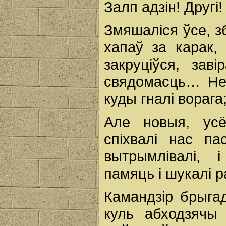
Залп адзін! Другі!
Змяшаліся ўсе, з
хапаў за карак,
закруціўся, зав
свядомасць… Не 
куды гналі ворага
Але новыя, ус
спіхвалі нас п
вытрымлівалі, 
памяць і шукалі р
Камандзір брыга
куль абходзячы 