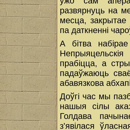
ужо сам апера
развярнуць на ме
месца, закрытае 
па даткненні чаро
А бітва набірае
Непрыяцельскія
прабіцца, а стр
падаўжаюць сваё
абавязкова абхап
Доўгі час мы паз
нашыя сілы ака
Голдава пачына
з'явілася ўласна