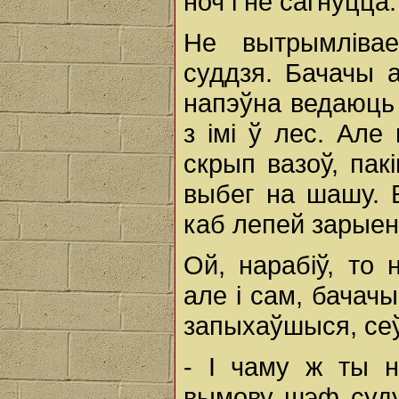
ноч і не сагнуцца.
Не вытрымліва
суддзя. Бачачы 
напэўна ведаюць
з імі ў лес. Але
скрып вазоў, пакі
выбег на шашу. Б
каб лепей зарыен
Ой, нарабіў, то 
але і сам, бачач
запыхаўшыся, сеў 
- І чаму ж ты н
вымову шэф суду