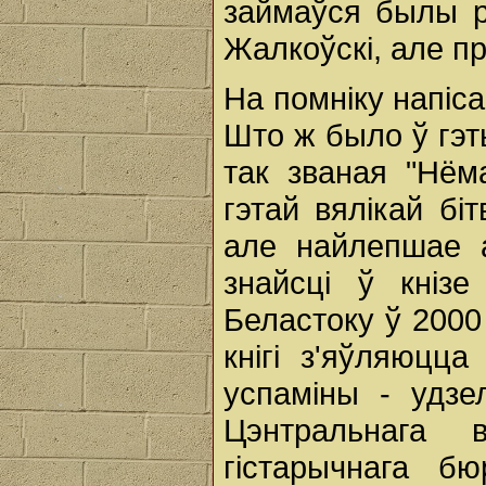
займаўся былы р
Жалкоўскі, але пр
На помніку напіс
Што ж было ў гэт
так званая "Нём
гэтай вялікай біт
але найлепшае а
знайсці ў кнізе
Беластоку ў 2000
кнігі з'яўляюцца
успаміны - удзе
Цэнтральнага 
гістарычнага 