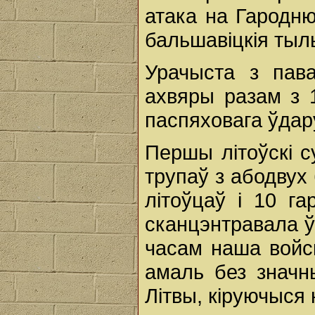
атака на Гародню
бальшавіцкія тыл
Урачыста з пав
ахвяры разам з 1
паспяховага ўдару
Першы літоўскі с
трупаў з абодвух
літоўцаў і 10 г
сканцэнтравала ў
часам наша войск
амаль без значн
Літвы, кіруючыся 