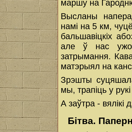
маршу на Гародн
Высланы напера
намі на 5 км, чуц
бальшавіцкіх або
але ў нас ужо
затрымання. Кава
матэрыял на кан
Зрэшты суцяшала
мы, трапіць у рукі 
А заўтра - вялікі 
Бітва. Папер