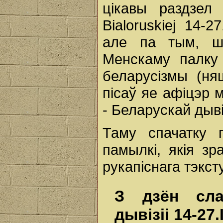
цікавы раздзел 
Bialoruskiej 14-2
але па тым, ш
Менскаму палку
беларусізмы (ня
пісаў яе афіцэр 
- Беларускай дывіз
Таму спачатку 
памылкі, якія зр
рукапіснага тэкст
З дзён сла
дывізіі 14-27.