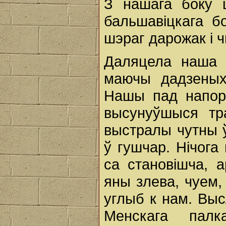
З нашага боку 
бальшавіцкага бо
шэраг дарожак і ч
Даляцела наша а
маючы дадзеных
Нашы пад напор
высунуўшыся тр
выстралы чутны ў
ў гушчар. Нічога
са становішча, 
яны злева, чуем,
углыб к нам. Выс
Менскага палк