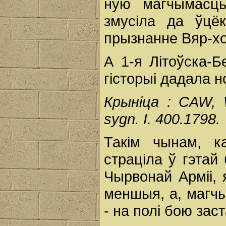
ную магчымасць
змусіла да ўцё
прызнанне Вяр-х
А 1-я Літоўска-Б
гісторыі дадала н
Крыніца : CAW, W
sygn. I. 400.1798.
Такім чынам, к
страціла ў гэтай 
Чырвонай Арміі, 
меншыя, а, магчы
- на полі бою зас