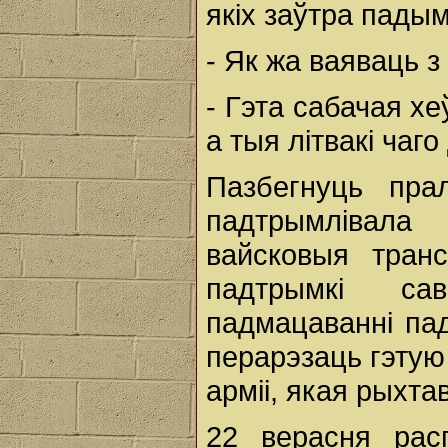
якіх заўтра пады
- Як жа ваяваць з 
- Гэта сабачая хе
а тыя літвакі чаг
Пазбегнуць пра
падтрымлівала
вайсковыя тран
падтрымкі са
падмацаванні па
перарэзаць гэтую
арміі, якая рыхт
22 верасня расп