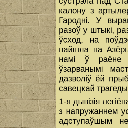
сустрэла пад Ст
калону з артыле
Гародні. У выра
разоў у штыкі, р
ўсход, на поўд
пайшла на Азёры
намі ў раёне 
ўзарванымі мас
дазволіў ёй пры
савецкай трагеды
1-я дывізія легіё
з напружаннем у
адступаўшым не