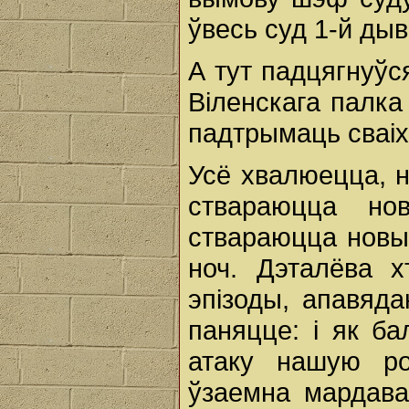
ўвесь суд 1-й дывіз
А тут падцягнуўс
Віленскага палка
падтрымаць сваіх
Усё хвалюецца, н
ствараюцца но
ствараюцца новы
ноч. Дэталёва 
эпізоды, апавяд
паняцце: і як ба
атаку нашую ро
ўзаемна мардава