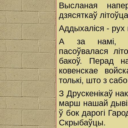
Высланая напе
дзясяткаў літоўца
Аддыхаліся - рух
А за намі, з
пасоўвалася літ
бакоў. Перад на
ковенскае войс
толькі, што з саб
З Друскенікаў нак
марш нашай дывіз
ў бок дарогі Гаро
Скрыбаўцы.