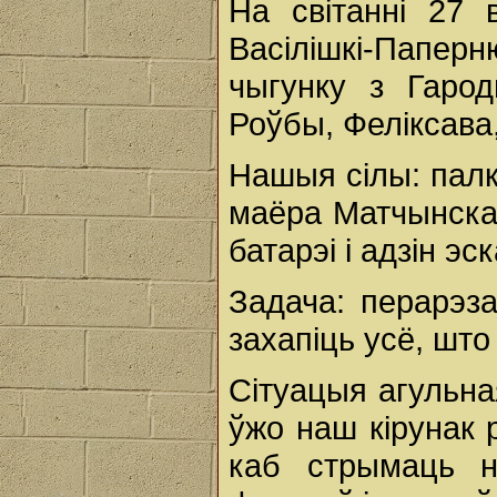
На світанні 27
Васілішкі-Папер
чыгунку з Гарод
Роўбы, Феліксава,
Нашыя сілы: палкі
маёра Матчынскаг
батарэі і адзін эс
Задача: перарэз
захапіць усё, што
Сітуацыя агульн
ўжо наш кірунак р
каб стрымаць н