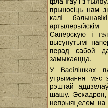
флангаў і з тыло
прыносіць нам з
калі бальшав
артылерыйскі
Сапёрскую і тэ
высунутымі напер
перад сабой д
замыкаецца.
У Васілішках п
утрымання мяст
рэштай аддзелаў
шашу. Эскадрон, 
непрыяцелем на 