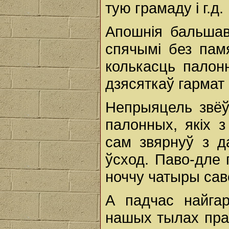
тую грамаду і г.д.
Апошнія бальшаві
спячымі без пам
колькасць палон
дзясяткаў гармат 
Непрыяцель звёў
палонных, якіх 
сам звярнуў з д
ўсход. Паво-дле 
ноччу чатыры саве
А падчас найгар
нашых тылах праз