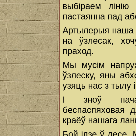
выбіраем ліні
пастаянна пад аб
Артылерыя наша б
на ўзлесак, хо
праход.
Мы мусім напру
ўзлеску, яны абх
узяць нас з тылу 
І зноў пача
беспаспяховая д
краёў нашага лан
Бой ідзе ў лесе.