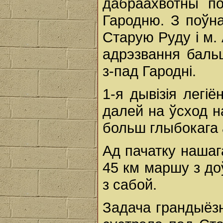
дабраахвотны п
Гародню. З поўн
Старую Руду і м.
адрэзвання бальш
з-пад Гародні.
1-я дывізія легі
далей на ўсход 
больш глыбокага 
Ад пачатку нашаг
45 км маршу з доў
з сабой.
Задача грандыёзн