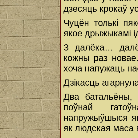
дзесяць крокаў у
Чуцён толькі пя
якое дрыжыкамі і
З далёка… далё
кожны раз новае
хоча напужаць нас
Дзікасць агарнула 
Два батальёны, 
поўнай гатоў
напружыўшыся як 
як людская маса 