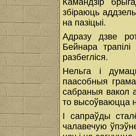
Камандзір брыг
збіраюць аддзелы,
на пазіцыі.
Адразу дзве ро
Бейнара трапілі
разбегліся.
Нельга і думац
паасобныя грамад
сабраныя вакол а
то высоўваюцца н
І сапраўды ста
чалавечую ўпэўн