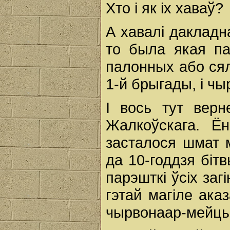
Хто і як іх хаваў?
А хавалі дакладна
то была якая па
палонных або сял
1-й брыгады, і ч
І вось тут вер
Жалкоўскага. Ён
засталося шмат м
да 10-годдзя біт
парэшткі ўсіх заг
гэтай магіле ака
чырвонаар-мейцы