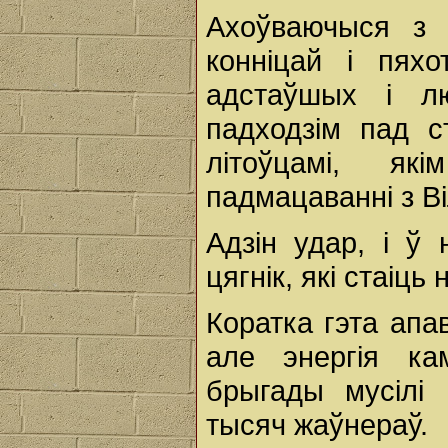
Ахоўваючыся з 
конніцай і пях
адстаўшых і л
падходзім пад 
літоўцамі, як
падмацаванні з Ві
Адзін удар, і ў
цягнік, які стаіць 
Коратка гэта апа
але энергія кам
брыгады мусілі
тысяч жаўнераў.