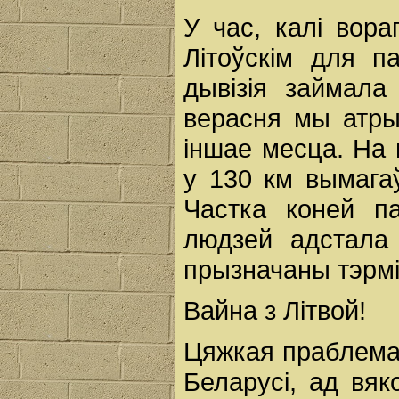
У час, калі вора
Літоўскім для п
дывізія займала
верасня мы атрым
іншае месца. На 
у 130 км вымагаў
Частка коней п
людзей адстала 
прызначаны тэрмін
Вайна з Літвой!
Цяжкая праблема.
Беларусі, ад вяк