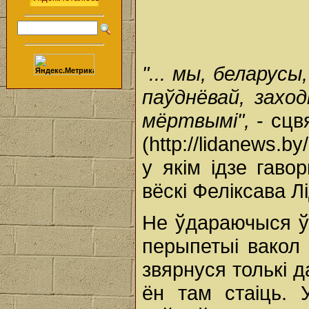
"... мы, беларус
паўднёвай, захо
мёртвымі",
- сцв
(http://lidanews.b
у якім ідзе гаво
вёскі Феліксава Л
Не ўдараючыся ў 
перыпетыі вакол 
звярнуся толькі д
ён там стаіць. 