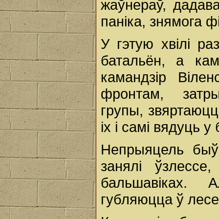
жаўнераў, дадава
паніка, знямога ф
У гэтую хвілі р
батальён, а кам
камандзір Віле
фронтам, затр
групы, звяртаюцц
іх і самі вядуць у 
Непрыяцель быў
занялі ўзлессе
бальшавіках. 
губляюцца ў лесе