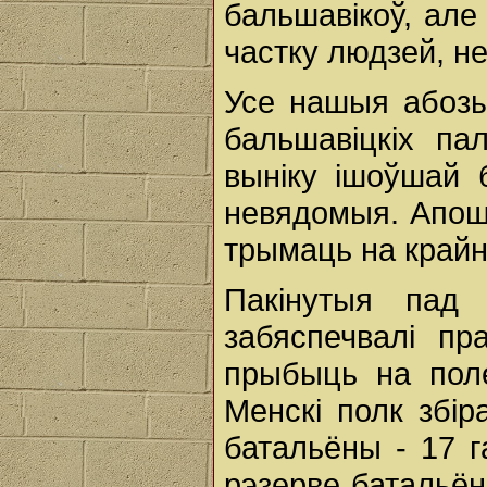
бальшавікоў, ал
частку людзей, н
Усе нашыя абозы 
бальшавіцкіх па
выніку ішоўшай 
невядомыя. Апош
трымаць на крайн
Пакінутыя пад 
забяспечвалі пр
прыбыць на поле
Менскі полк збір
батальёны - 17 г
рэзерве батальён