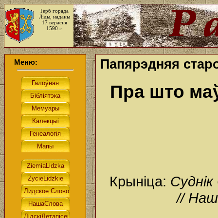
Герб горада
Ліды, наданы
17 верасня
1590 г.
Папярэдняя старо
Меню:
Пра што ма
Крыніца:
Суднік
// На