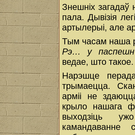
Знешніх загадаў 
пала. Дывізія ле
артылерыі, але а
Тым часам наша 
Рэ… у паспешн
ведае, што такое.
Нарэшце перада
трымаецца. Ска
арміі не здаюцц
крыло нашага ф
выходзіць уж
камандаванне 