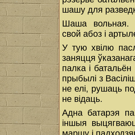
шашу для разведкі
Шаша вольная. 
свой абоз і арты
У тую хвілю пас
заняцця ўказанага
палка і батальён
прыбылі з Васіліш
не елі, рушаць по
не відаць.
Адна батарэя пак
іншыя выцягваю
маршу і падходзяц