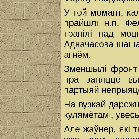
У той момант, ка
прайшлі н.п. Фе
трапілі пад моц
Адначасова шаша
агнём.
Зменшылі фронт 
пра заняцце вы
партыяй непрыяц
На вузкай дарожц
кулямётамі, увесь
Але жаўнер, які 