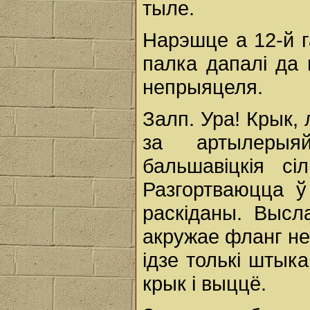
тыле.
Нарэшце а 12-й 
палка дапалі да
непрыяцеля.
Залп. Ура! Крык,
за артылерыя
бальшавіцкія сі
Разгортваюцца ў
раскіданы. Высл
акружае фланг не
ідзе толькі штык
крык і выццё.