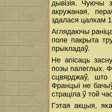
дывізія. Чуючы 
акружаная, пера
здалася цалкам 1-
Аглядаючы раніца
поле пакрыта тр
прыкладаў.
Не апісаць засн
позы палеглых. Фр
сцвярджаў, што
Францыі не бачыў
страціла ў той ча
Гэтая акцыя, як