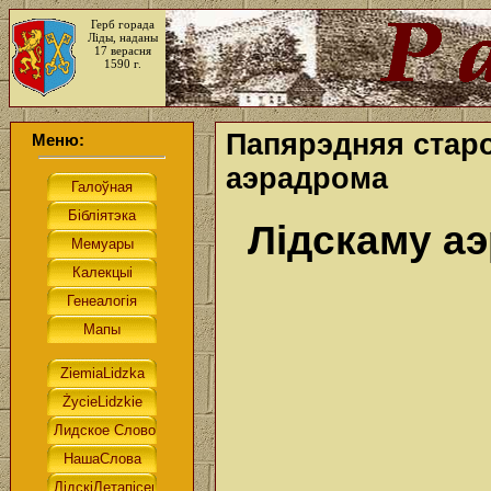
Герб горада
Ліды, наданы
17 верасня
1590 г.
Папярэдняя старо
Меню:
аэрадрома
Лідскаму а