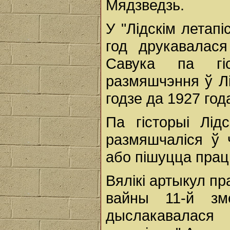
Мядзведзь.
У "Лідскім летап
год друкавалас
Савука па гі
размяшчэння ў Л
годзе да 1927 год
Па гісторыі Лід
размяшчаліся ў 
або пішуцца прац
Вялікі артыкул п
вайны 11-й зме
дыслакавалася