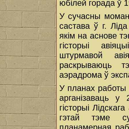
юбілей горада ў 1
У сучасны моман
састава ў г. Лі
якім на аснове т
гісторыі авіяц
штурмавой аві
раскрываюць тэ
аэрадрома ў эксп
У планах работы 
арганізаваць у 
гісторыі Лідскаг
гэтай тэме су
планамерная раб