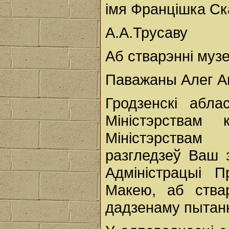
імя Францішка Ск
А.А.Трусаву
Аб стварэнні музе
Паважаны Алег Ан
Гродзенскі абл
Міністэрствам 
Міністэрствам
разгледзеў Ваш з
Адміністрацыі П
Макею, аб ствар
дадзенаму пытан