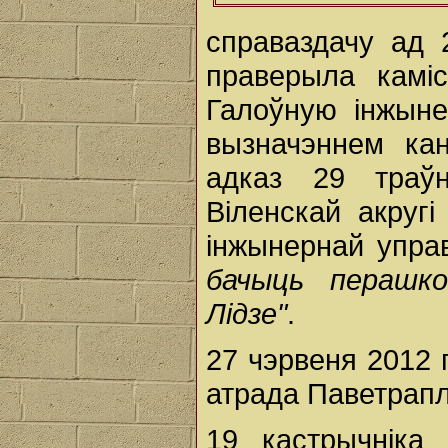
справаздачу ад 
праверыла каміс
Галоўную інжыне
вызначэннем ка
адказ 29 траўн
Віленскай акруг
інжынернай упр
бачыць перашк
Лідзе"
.
27 чэрвеня 2012 
атрада Паветрапл
19 кастрычніка 