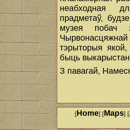
неабходная д
прадметаў, будз
музея побач 
Чырвонасцяжна
тэрыторыя якой,
быць выкарыстана
З павагай, Намесн
Home
Maps
[
] [
] [