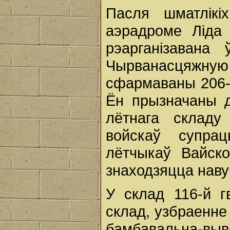
Пасля шматлікі
аэрадроме Ліда
рэарганізавана
Чырванасцяжную 
сфармаваны 206-ы
Ён прызначаны д
лётнага складу
войскаў супрац
лётчыкаў Вайско
знаходзяцца наву
У склад 116-й 
склад, узбраенне 
бамбавальна-выв