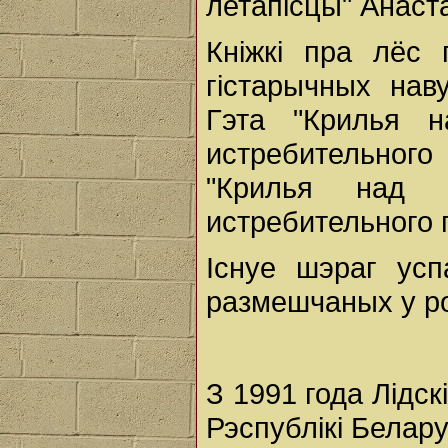
летапісцы" Анаст
Кніжкі пра лёс 
гістарычных наву
Гэта "Крилья 
истребительного п
"Крилья над 
истребительного п
Існуе шэраг ус
размешчаных у ро
З 1991 года Лідск
Рэспублікі Белару