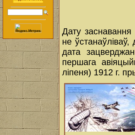
Дату заснавання 
не ўстанаўліваў,
дата зацверджан
першага авіяцый
ліпеня) 1912 г. п