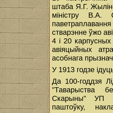
штаба Я.Г. Жылін
міністру В.А.
паветраплавання і
стварэнне ўжо аві
4 і 20 карпусных
авіяцыйных атр
асобнага прызнач
У 1913 годзе ідуц
Да 100-годдзя Л
"Таварыства б
Скарыны" УП "
паштоўку, нак