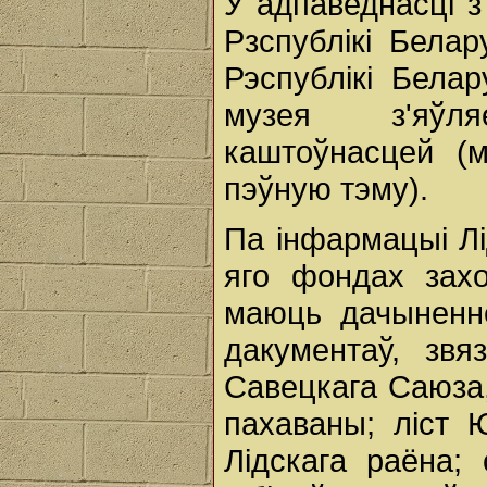
У адпаведнасці з
Рзспублікі Бела
Рэспублікі Бела
музея з'яўл
каштоўнасцей (
пэўную тэму).
Па інфармацыі Лі
яго фондах захо
маюць дачыненне
дакументаў, зв
Савецкага Саюза, 
пахаваны; ліст 
Лідскага раёна; 