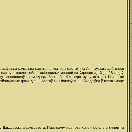
льжаўскага сельскага савета на кватэры настаўніка Лянчэўскага адбылося
 пакінулі пасля сябе 4 асірацелых дзяцей ва ўзросце ад 3 да 18 гадоў.
у, прапанаваўшы ім здаць зброю. Зрабілі ператрус у кватэры. Нічога не
шэйзгаданых грамадзян. Настаўнік т.Лянчэўскі знайходзіўся ў ваенкамаце
і Дакудаўскага сельсавета. Паведаміў пра гэта Козел Іосіф з в.Бяневічы