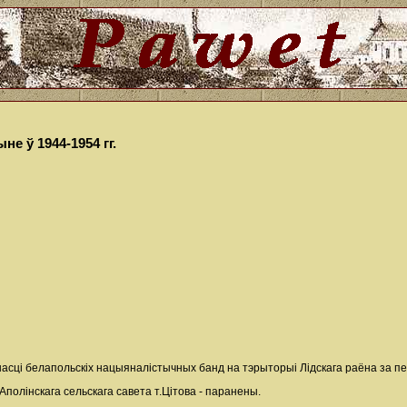
не ў 1944-1954 гг.
сці белапольскіх нацыяналістычных банд на тэрыторыі Лідскага раёна за перы
полінскага сельскага савета т.Цітова - паранены.