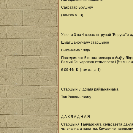
Сакратар Брушкоў
(Там жа а.13)
У ноч з 3 на 4 верасня групай "Вяруса" з 
Шматшаноўнаму старшыню
Выканкама г.Ліда
Паведамляю 5 гэтага месяца я быў у Лідзе
Вялічкі Ганчарскага сельсавета і ўзялі не
6.09.44г. К. (там жа, а 1)
Старшыні Лідскага райвыканкама
Тав.Рашчынскаму
Д А К Л А Д Н А Я
Старшыня Ганчарскага сельсавета дакла
чыгуначнага палатна. Крушэнне папярэджа