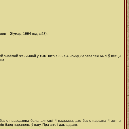
віч, Жумар, 1994 год, с.53).
ой знаёмай жанчынай у тым, што з 3 на 4 ноччу, белапалякі былі ў вёсцы
цца.
 было праведзена белапалякамі 4 падрывы, дзе было парвана 4 звяны
ін баец паранены ў нагу. Пра што і дакладваю.