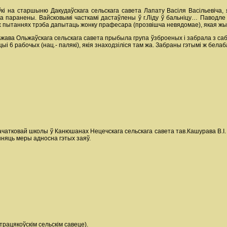
аўкі на старшыню Дакудаўскага сельскага савета Лапату Васіля Васільевіча,
а паранены. Вайсковымі часткамі дастаўлены ў г.Ліду ў бальніцу… Паводле 
тых пытаннях трэба дапытаць жонку прафесара (прозвішча невядомае), якая жы
ьжава Ольжаўскага сельскага савета прыбыла група ўзброеных і забрала з сабо
і 6 рабочых (нац.- палякі), якія знаходзіліся там жа. Забраны гэтымі ж белаб
ачатковай школы ў Канюшанах Нецечскага сельскага савета тав.Кашурава В.І. 
няць меры адносна гэтых заяў.
трацякоўскім сельскім савеце).