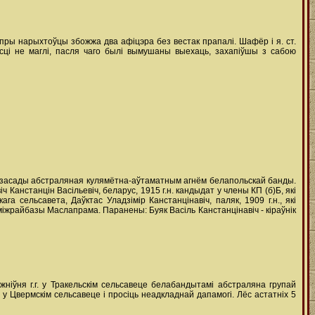
 пры нарыхтоўцы збожжа два афіцэра без вестак прапалі. Шафёр і я. cт.
йсці не маглі, пасля чаго былі вымушаны выехаць, захапіўшы з сабою
i з засады абстраляная кулямётна-аўтаматным агнём белапольскай банды.
 Канстанцін Васільевіч, беларус, 1915 г.н. кандыдат у члены КП (б)Б, які
а сельсавета, Даўктас Уладзімір Канстанцінавіч, паляк, 1909 г.н., які
м міжрайбазы Маслапрама. Паранены: Буяк Васіль Канстанцінавіч - кіраўнік
ніўня г.г. у Тракельскім сельсавеце белабандытамі абстраляна групай
с у Цвермскім сельсавеце і просіць неадкладнай дапамогі. Лёс астатніх 5