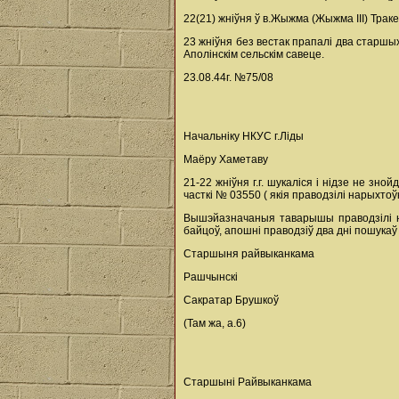
22(21) жніўня ў в.Жыжма (Жыжма ІІІ) Трак
23 жніўня без вестак прапалі два старшы
Аполінскім сельскім савеце.
23.08.44г. №75/08
Начальніку НКУС г.Ліды
Маёру Хаметаву
21-22 жніўня г.г. шукаліся і нідзе не з
часткі № 03550 ( якія праводзілі нарыхт
Вышэйазначаныя таварышы праводзілі на
байцоў, апошні праводзіў два дні пошука
Старшыня райвыканкама
Рашчынскі
Сакратар Брушкоў
(Там жа, а.6)
Старшыні Райвыканкама