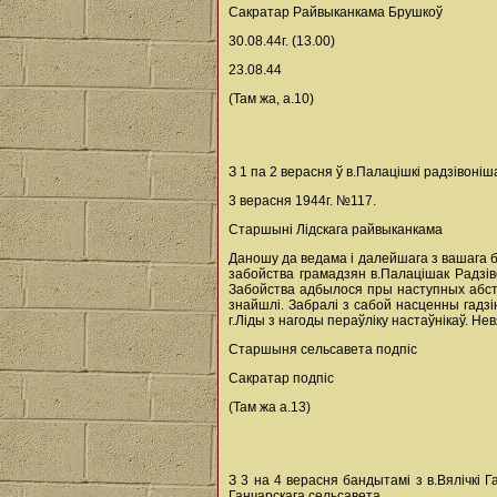
Сакратар Райвыканкама Брушкоў
30.08.44г. (13.00)
23.08.44
(Там жа, а.10)
З 1 па 2 верасня ў в.Палацішкі радзівоніш
3 верасня 1944г. №117.
Старшыні Лідскага райвыканкама
Даношу да ведама і далейшага з вашага бо
забойства грамадзян в.Палацішак Радзіво
Забойства адбылося пры наступных абстав
знайшлі. Забралі з сабой насценны гадзін
г.Ліды з нагоды пераўліку настаўнікаў. Н
Старшыня сельсавета подпіс
Сакратар подпіс
(Там жа а.13)
З 3 на 4 верасня бандытамі з в.Вялічкі 
Ганчарскага сельсавета.