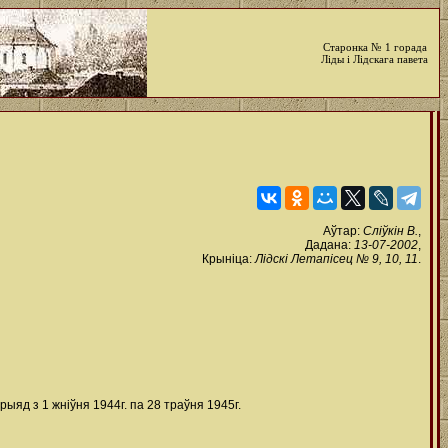
Старонка № 1 горада
Ліды і Лідскага павета
Аўтар:
Сліўкін В.
,
Дадана:
13-07-2002
,
Крыніца:
Лідскі Летапісец № 9, 10, 11
.
яд з 1 жніўня 1944г. па 28 траўня 1945г.