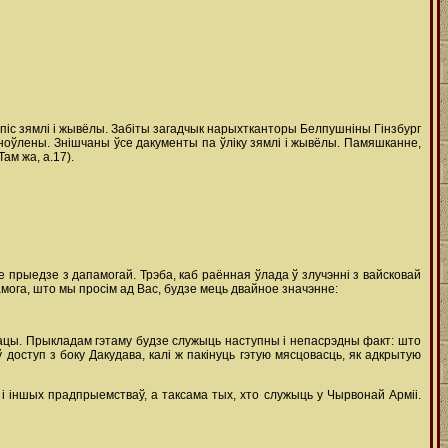
рапіс зямлі і жывёлы. Забіты загадчык нарыхтканторы Белпушніны Гінзбург
аноўлены. Знішчаны ўсе дакументы па ўліку зямлі і жывёлы. Памяшканне,
ам жа, а.17).
 прыедзе з дапамогай. Трэба, каб раённая ўлада ў злучэнні з вайсковай
памога, што мы просім ад Вас, будзе мець двайное значэнне:
працы. Прыкладам гэтаму будзе служыць наступны і непасрэдны факт: што
 доступ з боку Дакудава, калі ж пакінуць гэтую мясцовасць, як адкрытую
і і іншых прадпрыемстваў, а таксама тых, хто служыць у Чырвонай Арміі.