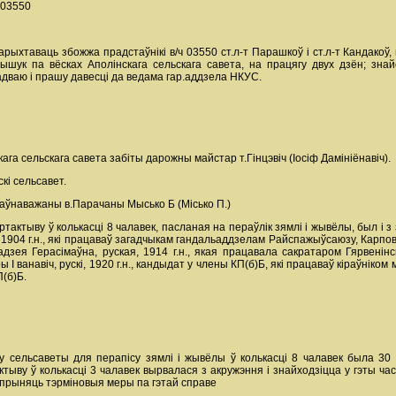
 03550
рыхтаваць збожжа прадстаўнікі в/ч 03550 ст.л-т Парашкоў і ст.л-т Кандакоў,
вышук па вёсках Аполінскага сельскага савета, на працягу двух дзён; зна
дваю і прашу давесці да ведама гар.аддзела НКУС.
кага сельскага савета забіты дарожны майстар т.Гінцэвіч (Іосіф Дамініёнавіч).
кі сельсавет.
 ўпаўнаважаны в.Парачаны Мысько Б (Місько П.)
артактыву ў колькасці 8 чалавек, пасланая на пераўлік зямлі і жывёлы, был 
, 1904 г.н., які працаваў загадчыкам гандальаддзелам Райспажыўсаюзу, Карповіч
ея Герасімаўна, руская, 1914 г.н., якая працавала сакратаром Гярвенінскаг
I ванавіч, рускі, 1920 г.н., кандыдат у члены КП(б)Б, які працаваў кіраўніко
П(б)Б.
 сельсаветы для перапісу зямлі і жывёлы ў колькасці 8 чалавек была 30 ж
ктыву ў колькасці 3 чалавек вырвалася з акружэння і знайходзіцца у гэты ча
 прыняць тэрміновыя меры па гэтай справе