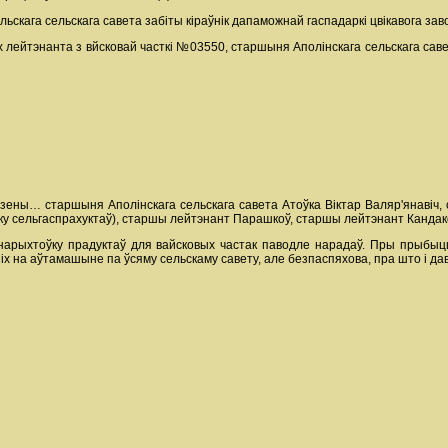
ельскага сельскага савета забіты кіраўнік дапаможнай гаспадаркі цвікавога за
х лейтэнанта з вйсковай часткі №03550, старшыня Аполінскага сельскага саве
нойдзены… старшыня Аполінскага сельскага савета Атоўка Віктар Валяр'янавіч
оўку сельгаспрахуктаў), старшы лейтэнант Парашкоў, старшы лейтэнант Кандак
рыхтоўку прадуктаў для вайсковых частак паводле нарадаў. Пры прыбыцц
ў іх на аўтамашыне па ўсяму сельскаму савету, але безпаспяхова, пра што і 