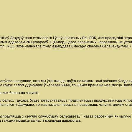
нікаў Дакудаўскага сельсавета і ўпаўнаважаных РК і РВК, якія праводзілі пе
овым аддзелам РК Цімафееў Т. (Рыгор) і двое параненых - прозвішчы не ўст
г і інш.), якое належала гр-ну м.Дакудава Слесару, спалена белабандытамі. (Т
 заяўляе наступнае, што мы ўтрымацца доўга не можам, калі раённая ўлада не
не будзе залогі ў Дакудаве ў чалавек 50-60, то ніякая праца не мае месца. Да
шлях белых да чыгункі;
аду белых, таксама будзе загарантавацца правільнасць і прадукцыйнасць іх 
пыніліся ў Дакудаве, то партызаны перасталі разрываць чыгункі, цяжкім стаў
аспраўляцца з сем'ямі службоўцаў сельсаветаў і нават работнікаў, як чыгунк
 таксама прыйсці да нас з рэальнай дапамогай.