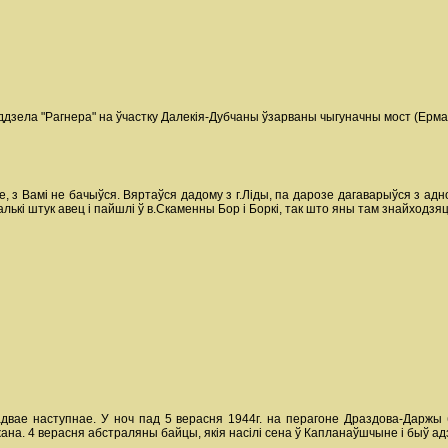
аддзела "Рагнера" на ўчастку Далекія-Дубчаны ўзарваны чыгуначны мост (Ермало
, з Вамі не бачыўся. Вяртаўся дадому з г.Ліды, па дарозе дагаварыўся з адн
калькі штук авец і пайшлі ў в.Скаменны Бор і Боркі, так што яны там знайходзя
двае наступнае. У ноч пад 5 верасня 1944г. на перагоне Драздова-Даржы
на. 4 верасня абстраляны байцы, якія насілі сена ў Капланаўшчыне і быў адз