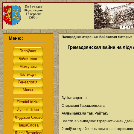
Герб горада
Ліды, наданы
17 верасня
1590 г.
Папярэдняя старонка: Вайсковая гісторыя
Меню:
Грамадзянская вайна на лiдчы
Зусім сакрэтна
Старшыні Гарадзенскага
Аблвыканкама тав. Райтаку
Звесткі аб выпадках тэрарыстычнай дзейна
2 жніўня здзейснены замах на старшыню А