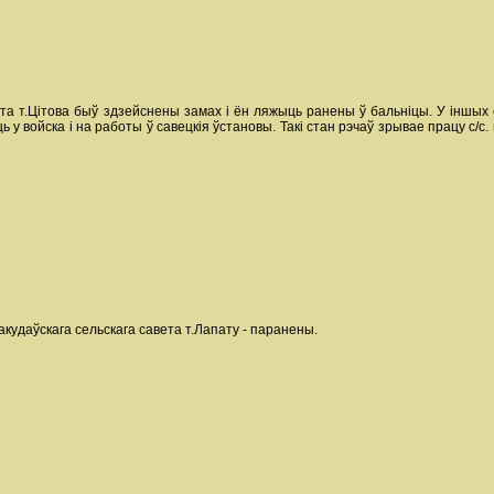
та т.Цітова быў здзейснены замах і ён ляжыць ранены ў бальніцы. У іншых 
дуць у войска і на работы ў савецкія ўстановы. Такі стан рэчаў зрывае працу
кудаўскага сельскага савета т.Лапату - паранены.