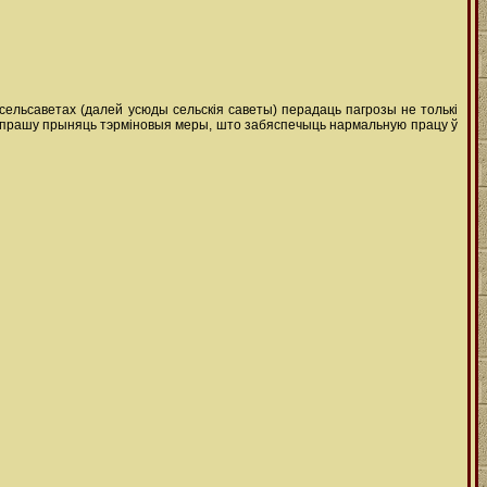
сельсаветах (далей усюды сельскія саветы) перадаць пагрозы не толькі
 с/с. прашу прыняць тэрміновыя меры, што забяспечыць нармальную працу ў