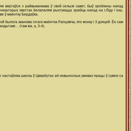
 які вяртаўся з райвыканкама ў свой сельскі савет, быў зроблены напад
некаторых звестак белапалякі рыхтуюцца зрабіць напад на г.Ліду і інш.
ве ў маёнтку Бердаўка.
й былога эканома гэтага маёнтка Рапцэвіча, яго жонку і 3 дзяцей. Ён сам
андытамі… (там жа, а, 3-4).
і настаўніка школы ў Цвербутах аб невыносных умовах працы ў сувязі са