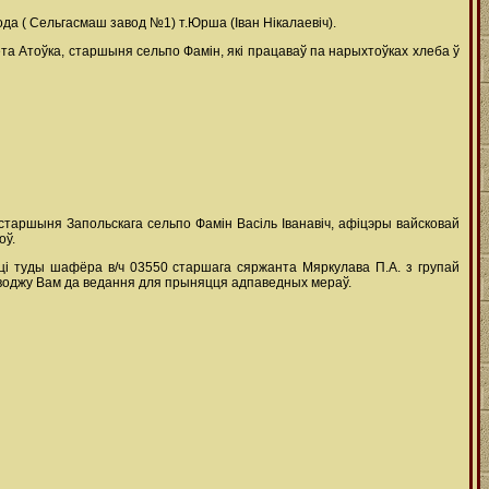
вода ( Сельгасмаш завод №1) т.Юрша (Іван Нікалаевіч).
та Атоўка, старшыня сельпо Фамін, які працаваў па нарыхтоўках хлеба ў
, старшыня Запольскага сельпо Фамін Васіль Іванавіч, афіцэры вайсковай
оў.
і туды шафёра в/ч 03550 старшага сяржанта Мяркулава П.А. з групай
даводжу Вам да ведання для прыняцця адпаведных мераў.