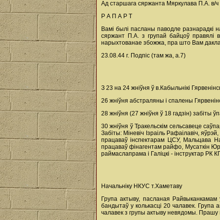
Ад старшага сяржанта Мяркулава П.А. в/ч
Р А П А Р Т
Вамі былі пасланы паводле разнарадкі на
сяржант П.А. з групай байцоў правялі 
нарыхтованае збожжа, пра што Вам дакла
23.08.44 г. Подпіс (там жа, а.7)
З 23 на 24 жніўня ў в.Кабыльнікі Гярвенінс
26 жніўня абстраляны і спалены Гярвенінс
28 жніўня (27 жніўня ў 18 гадзін) забіты
30 жніўня ў Тракельскім сельсавеце саўп
Забіты: Міневіч Ізраіль Рафаілавіч, яўрэй
працаваў інспектарам ЦСУ, Мальцава Надз
працаваў фінагентам райфо, Мусаткін Юры 
раймаслапрама і Галіцкі - інструктар РК К
Начальніку НКУС т.Хаметаву
Група актыву, пасланая Райвыканкамам у
бандытаў у колькасці 20 чалавек. Група а
чалавек з групы актыву невядомы. Прашу