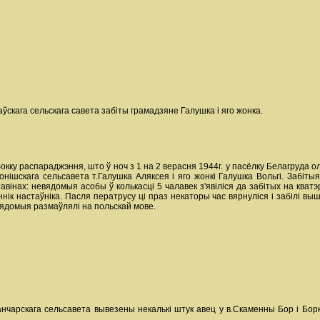
аўскага сельскага савета забіты грамадзяне Галушка і яго жонка.
кку распараджэння, што ў ноч з 1 на 2 верасня 1944г. у пасёлку Белагруда о
нішскага сельсавета т.Галушка Аляксея і яго жонкі Галушка Вольгі. Забітыя
інах: невядомыя асобы ў колькасці 5 чалавек з'явіліся да забітых на кватэр
нік настаўніка. Пасля ператрусу ці праз некаторы час вярнуліся і забілі вы
евядомыя размаўлялі на польскай мове.
Ганчарскага сельсавета вывезены некалькі штук авец у в.Скаменны Бор і Борк