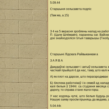
5.09.44
Старшыня сельсавета подпіс
(Там жа, а.15)
З 4 на 5 верасня зроблены напад на работ
П. (Цале Шлёмавіч), паранены заг. Вайск
дзе знайходзіліся гэтыя таварышы (Гінзбур
Старшыні Лідскага Райвыканкам а
З А Я В А
Дакудаўскі сельсавет і актыў сельсавета
часткай прыйшлі б да нас, таму, што калі 
А) як плот на дарозе, што перагароджвае 
Б) бяспека работнікаў і іх сямей ад нап
калі белыя ў 1944г. са студзеня месяца с
дарогу, то справа стане яшчэ горш.
У нас ходзяць чуткі, што белыя будуць р
Нашую заяву просім прыняць да ведама, а
5.04.44г.