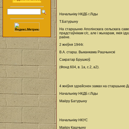
Начальніку НКДБ г.Ліды
Т.Батурыну
На старшыню Аполінскага сельскага саве
прадстаўнікам с/с, але і жыхарам, якія і
раёне.
2 жніўня 1944г.
В.А. старш. Выканкама Рашчынскі
Сакратар Брушкоў.
(Фонд 604, в. 1а, с.2, а2).
4 жніўня здзейснен замах на старшыню Да
Начальніку НКДБ г.Ліды
Маёру Батурыну
Начальніку НКУС
Маёру Кашчыну