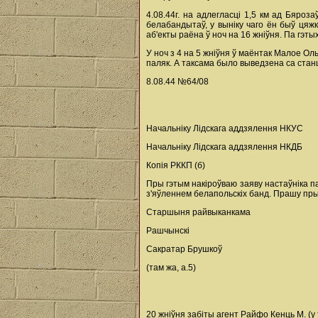
4.08.44г. на адлегласці 1,5 км ад Бяроз
белабандытаў, у выніку чаго ён быў цяжк
аб'екты раёна ў ноч на 16 жніўня. Па гэ
У ноч з 4 на 5 жніўня ў маёнтак Малое Ол
паляк. А таксама было выведзена са станцы
8.08.44 №64/08
Начальніку Лідскага аддзялення НКУС
Начальніку Лідскага аддзялення НКДБ
Копія РККП (б)
Пры гэтым накіроўваю заяву настаўніка п
з'яўленнем белапольскіх банд. Прашу пры
Старшыня райвыканкама
Рашчынскі
Сакратар Брушкоў
(там жа, а.5)
20 жніўня забіты агент Райфо Кенць М. (у 