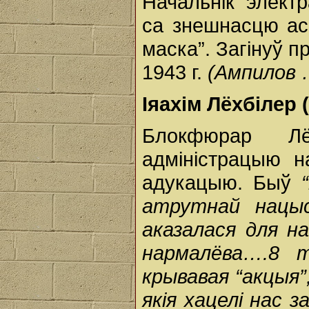
Начальнік элект
са знешнасцю ас
маска”. Загінуў п
1943 г.
(Ампилов 
Іяахім Лёхбілер (
Блокфюрар Лё
адміністрацыю н
адукацыю. Быў
атрутнай нацыс
аказалася для на
нармалёва….8 т
крывавая “акцыя”,
якія хацелі нас 