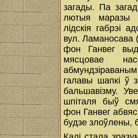
загады. Па загад
лютыя маразы 
лідскія габрэі а
вул. Ламаносава (
фон Ганвег выд
мясцовае на
абмундзіраваны
галавы шапкі ў 
бальшавізму. Уве
шпіталя быў см
фон Ганвег абвяс
будзе злоўлены, 
Калі стала зразу