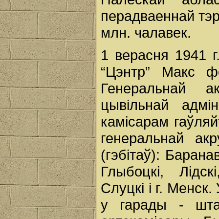
перадваеннай тэр
млн. чалавек.
1 верасня 1941 
“Цэнтр” Макс 
Генеральнай а
цывільнай адмі
камісарам гаўля
генеральнай ак
(гэбітаў): Баранав
Глыбоцкі, Лідск
Слуцкі і г. Менск
у гарады - шта