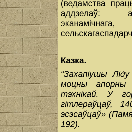
(ведамства прац
аддзелаў: адм
эканамічнаг
сельскагаспадарч
Казка.
“Захапiушы Лiду
моцны апорны 
тэхнiкай. У г
гiтлераўцаў, 14
эсэсаўцаў»
(Памя
192).