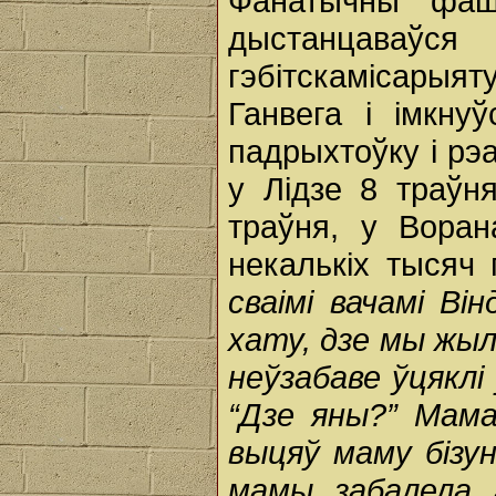
Фанатычны фашы
дыстанцава
гэбітскамісарыят
Ганвега і імкну
падрыхтоўку і рэ
у Лідзе 8 траўня
траўня, у Воран
некалькіх тысяч 
сваімі вачамі Ві
хату, дзе мы жылі
неўзабаве ўцяклі
“Дзе яны?” Мама
выцяў маму бізу
мамы забалела 