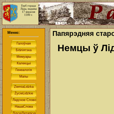
Герб горада
Ліды, наданы
17 верасня
1590 г.
Папярэдняя старо
Меню:
Немцы ў Лід