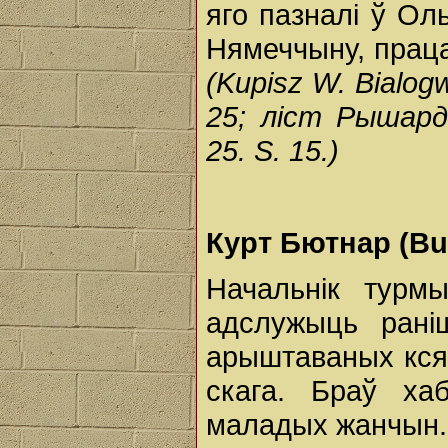
яго пазналі ў Ол
Нямеччыну, праца
(Kupisz W. Bialogw
25; ліст
Рышар
25. S. 15.)
Курт Бютнар (Bue
Начальнік турм
адслужыць ран
арыштаваных ксян
скага. Браў ха
маладых жанчын.