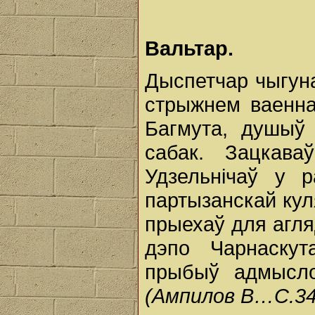
Вальтар.
Дыспетчар чыгуна
стрыжнем ваенна
Багмута, душыў 
сабак. Зацкава
Удзельнічаў у р
партызанскай кул
прыехаў для агля
дэпо Чарнаску
прыбыў адмысл
(Ампилов В…С.34,