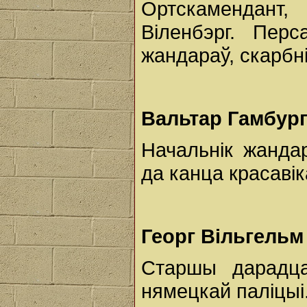
Ортскамендант,
Віленбэрг. Пер
жандараў, скарбні
Вальтар Гамбур
Начальнік жандар
да канца красавік
Георг Вільгельм
Старшы дарадца
нямецкай паліцыі