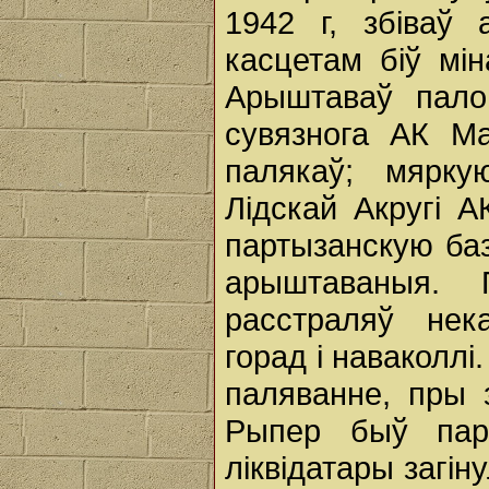
1942 г, збіваў
касцетам біў мін
Арыштаваў пало
сувязнога АК Ма
палякаў; мярк
Лідскай Акругі А
партызанскую баз
арыштаваныя. 
расстраляў нек
горад і наваколлі
паляванне, пры 
Рыпер быў пар
ліквідатары загін