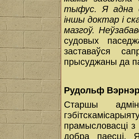
тыфус. Я адна 
іншы доктар і ск
мазгоў. Неўзабав
судовых паседж
заставаўся са
прысуджаны да п
Рудольф Вэрнэр 
Старшы адмін
гэбітскамісарыя
прамысловасці з 
добра паесці.