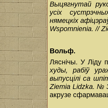
Выцягнутай руко
усіх сустрэчны
нямецкіх афіцэра
Wspomnienia. // Zi
Вольф.
Ляснічы. У Ліду 
худы, рабіў ура
выпусцілі са шпі
Ziemia Lidzka. № 
акрузе сфармава