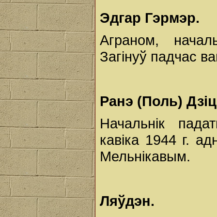
Эдгар Гэрмэр.
Аграном, началь
Загінуў падчас в
Ранэ (Поль) Дзіц
Начальнік пада
кавіка 1944 г. ад
Мельнікавым.
Ляўдэн.