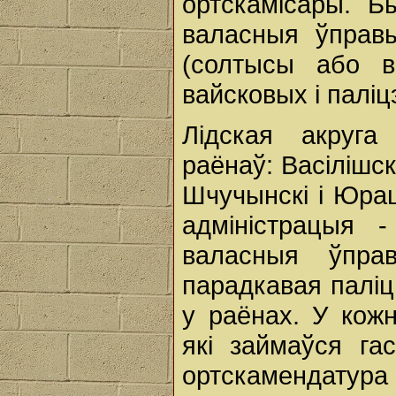
ортскамісары. Б
валасныя ўправ
(солтысы або во
вайсковых і паліц
Лідская акруга
раёнаў: Васілішскі
Шчучынскі і Юрац
адміністрацыя -
валасныя ўпра
парадкавая паліц
у раёнах. У кож
які займаўся га
ортскамендатура