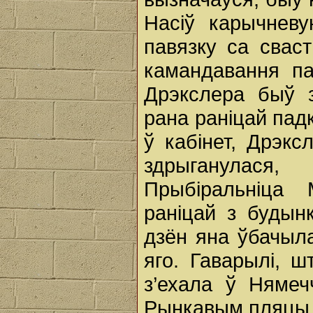
Насіў карычнев
павязку са сваст
камандавання па
Дрэкслера быў 
рана раніцай пад
ў кабінет, Дрэкс
здрыганулася
Прыбіральніца
раніцай з будын
дзён яна ўбачыла
яго. Гаварылі, 
з’ехала ў Нямеч
Рынкавым пляцы 