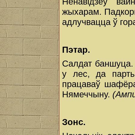
Ненавідзеў вай
жыхарам. Падкорм
адлучвацца ў гор
Пэтар.
Салдат баншуца.
у лес, да парт
працаваў шафёра
Нямеччыну.
(Амп
Зонс.