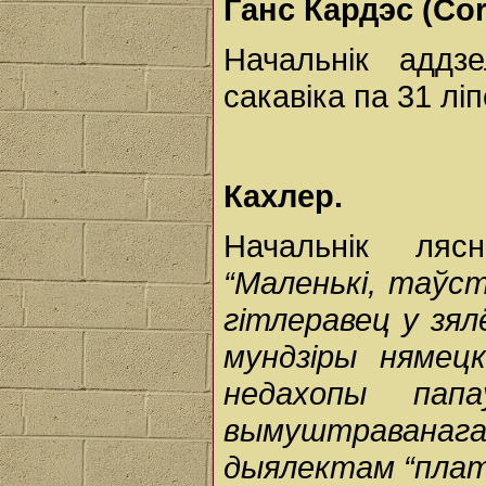
Ганс Кардэс (Cor
Начальнік аддз
сакавіка па 31 ліп
Кахлер.
Начальнік ляс
“Маленькі, таўс
гітлеравец у зя
мундзіры нямец
недахопы папа
вымуштравана
дыялектам “платд