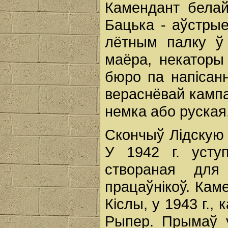
Камендант белай
Бацька - аўстрые
лётным палку ў 
маёра, некаторы
бюро па напісанн
вераснёвай кампан
немка або руская
Скончыў Лідскую 
У 1942 г. усту
створаная для
працаўнікоў. Кам
Кіслы, у 1943 г., 
Рыпер. Прымаў у