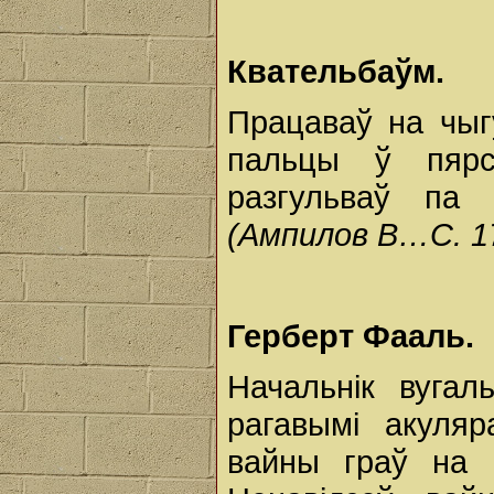
Квательбаўм.
Працаваў на чыгу
пальцы ў пярсц
разгульваў па
(Ампилов В…С. 17
Герберт Фааль.
Начальнік вугал
рагавымі акуляр
вайны граў на 