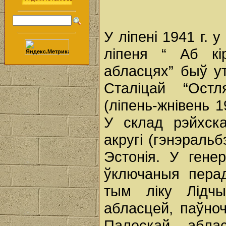
У ліпені 1941 г. 
ліпеня “ Аб кі
абласцях” быў у
Сталіцай “Ост
(ліпень-жнівень 1
У склад рэйхск
акругі (гэнэральб
Эстонія. У гене
ўключаныя перад
тым ліку Лідчы
абласцей, паўно
Палескай абла