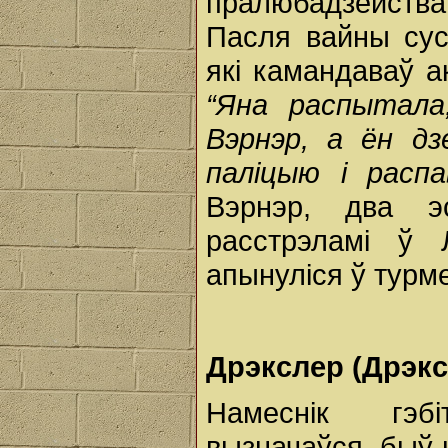
пралюбадзейств
Пасля вайны сус
які камандаваў а
“Яна распытала
Вэрнэр, а ён д
паліцыю і расп
Вэрнэр, два эс
расстрэламі ў Л
апынуліся ў турме
Дрэкслер (Дрэкс
Намеснік гэб
вызначаўся, быў 