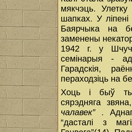
мякчэць. Улетку
шапках. У ліпені
Баярчыка на бе
заменены некаторы
1942 г. у Шчуч
семінарыя - ад
Гарадскія, ра
пераходзіць на б
Хоць і быў ты
сярэдняга звян
чалавек”
. Адна
“дасталі з ма