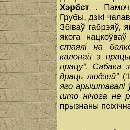
Хэрбст
. Памоч
Грубы, дзікі чала
Збіваў габрэяў, я
якога нацкоўва
стаялі на балк
калонай з працы
працу”. Сабака 
драць людзей”
(
яго арыштавалі 
што нічога не 
прызнаны псіхічн