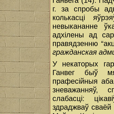
Ганвега”(14). Па
г. за спробы а
колькасці яўр
невыкананне ў
адхілены ад сар
правядзенню “акц
гражданская адми
У некаторых га
Ганвег быў мя
прафесійныя аба
зневажанняў, 
слабасці: цікав
здраджваў сваёй 