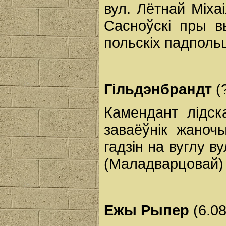
вул. Лётнай Міхаі
Сасноўскі пры в
польскіх падполь
Гільдэнбрандт
(
Камендант лідск
заваёўнік жаноч
гадзін на вуглу в
(Маладварцовай) 
Ежы Рыпер
(6.08