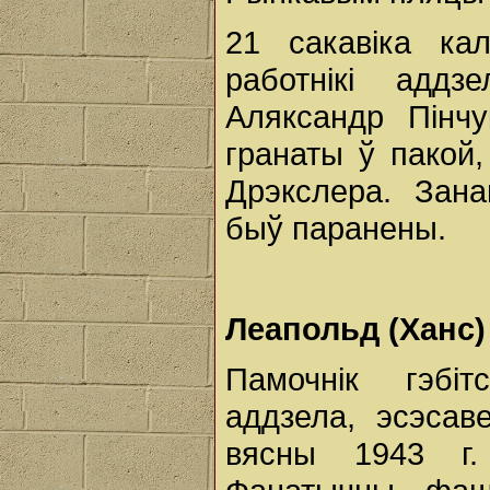
21 сакавіка ка
работнікі аддз
Аляксандр Пінчу
гранаты ў пакой,
Дрэкслера. Зана
быў паранены.
Леапольд (Ханс) 
Памочнік гэбіт
аддзела, эсэсав
вясны 1943 г.