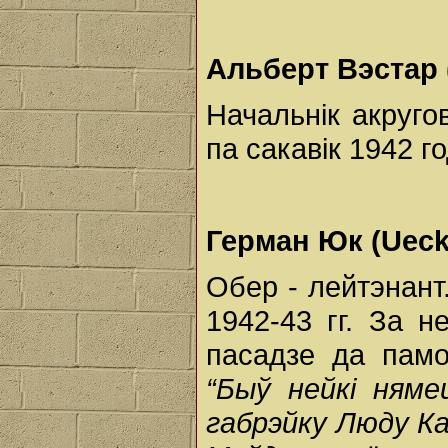
Альберт Вэстар (
Начальнік акруго
па сакавік 1942 г
Герман Юк (Ueck
Обер - лейтэнант
1942-43 гг. За 
пасадзе да памоч
“Быў нейкі няме
габрэйку Люду Кар