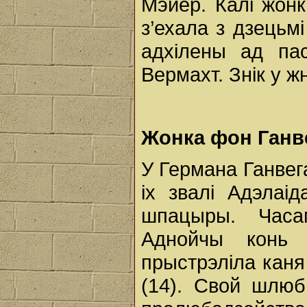
Мэйер. Калі жонк
з’ехала з дзецьм
адхілены ад пас
Вермахт. Знік у жн
Жонка фон Ганве
У Германа Ганвега
іх звалі Адэлаі
шпацыры. Часа
Аднойчы конь з
прыстрэліла каня
(14). Свой шлю