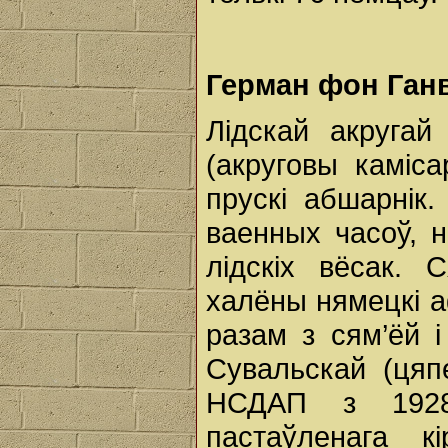
Герман фон Ган
Лідскай акругай
(акруговы каміс
прускі абшарнік
ваенных часоў, 
лідскіх вёсак.
халёны нямецкі а
разам з сям’ёй 
Сувальскай (цяп
НСДАП з 1928
пастаўленага кі