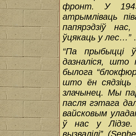
фронт. У 194
атрымліваць пів
папярэдзіў на
ўцякаць у лес…”
.
“Па прыбыцці 
дазналіся, што 
былога “блокфюра
што ён сядзіць
злачынец. Мы пар
пасля гэтага дал
вайсковым уладам
ў нас у Лідзе.
вызвалілі”. (Sepher