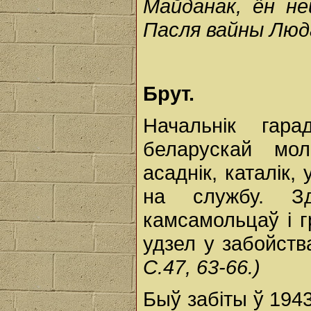
Майданак, ён не
Пасля вайны Люда
Брут.
Начальнік гар
беларускай мол
асаднік, каталік,
на службу. Зд
камсамольцаў і г
удзел у забойст
С.47, 63-66.)
Быў забіты ў 1943 