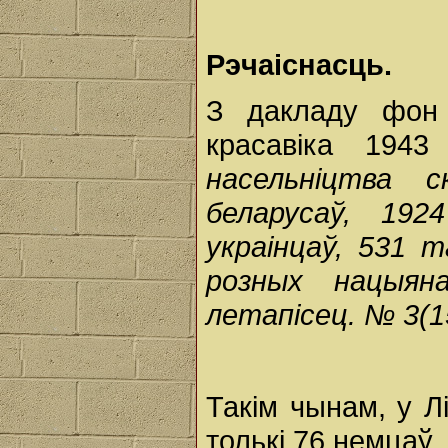
Рэчаіснасць.
З дакладу фон
красавіка 1943 
насельнiцтва 
беларусаў, 192
украiнцаў, 531 
розных нацыяна
летапiсец. № 3(15
Такім чынам, у Л
толькі 76 немцаў.