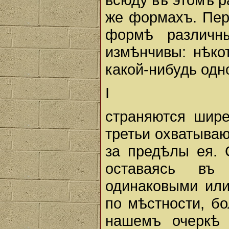
же формахъ. Пер
формѣ различн
измѣнчивы: нѣко
какой-нибудь одн
I
страняются шире
третьи охватыва
за предѣлы ея. 
оставаясь въ
одинаковыми или
по мѣстности, б
нашемъ очеркѣ 