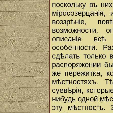
поскольку въ ни
мiросозерцанiя,
воззрѣнiе, по
возможности, о
описанiе всѣ
особенности. Р
сдѣлать только 
распоряжении бы
же пережитка, к
мѣстностяхъ. Т
суевѣрiя, которы
нибудь одной мѣс
эту мѣстность. 