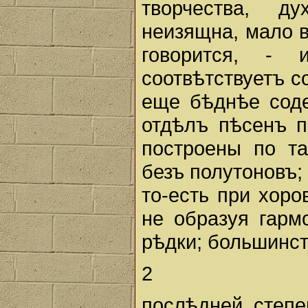
творчества, д
неизящна, мало в
говорится, -
соотвѣтствуетъ с
еще бѣднѣе соде
отдѣлъ пѣсенъ п
построены по та
безъ полутоновъ;
то-есть при хоро
не образуя гарм
рѣдки; большинст
2
послѣдней степе