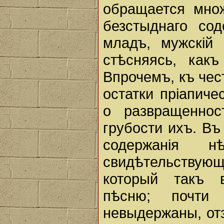
обращается мно
безстыднаго со
младъ, мужскiй 
стѣсняясь, как
Впрочемъ, къ чес
остатки прiапиче
о развращеннос
грубости ихъ. В
содержанiя н
свидѣтельствую
который такъ в
пѣсню; почти
невыдержаны, от