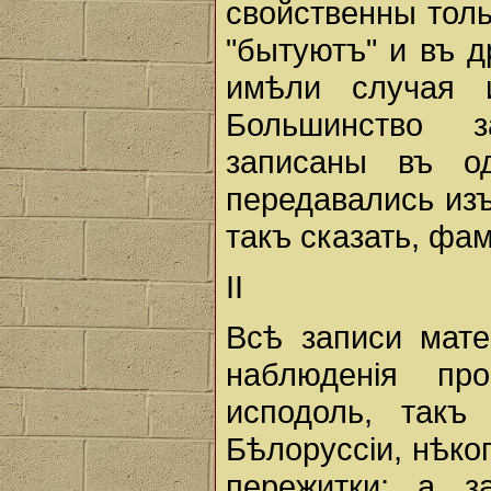
свойственны толь
"бытуютъ" и въ д
имѣли случая 
Большинство з
записаны въ о
передавались изъ
такъ сказать, фа
II
Всѣ записи мате
наблюденiя пр
исподоль, такъ
Бѣлоруссiи, нѣк
пережитки; а з