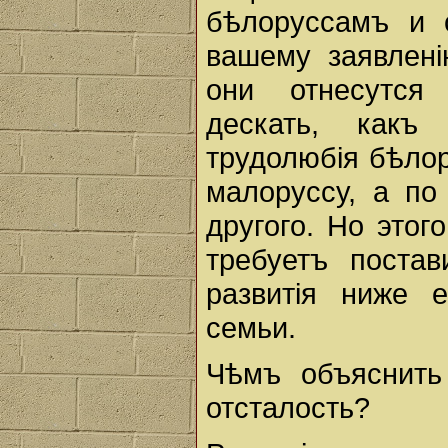
бѣлоруссамъ и 
вашему заявленi
они отнесутся 
дескать, какъ
трудолюбiя бѣлор
малоруссу, а по
другого. Но этог
требуетъ поста
развитiя ниже 
семьи.
Чѣмъ объяснить
отсталость?