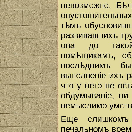
невозможно. Бѣл
опустошительны
тѣмъ обусловивш
развивавшихъ гру
она до тако
помѣщикамъ, об
послѣднимъ бы
выполненiе ихъ р
что у него не ос
обдумыванiе, ни 
немыслимо умств
Еще слишкомъ
печальномъ врем