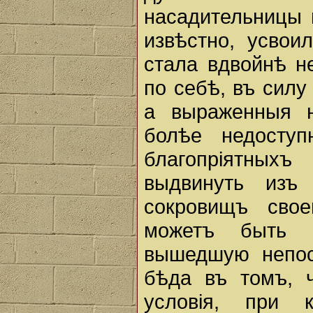
насадительницы 
извѣстно, усвои
стала вдвойнѣ н
по себѣ, въ силу
а выраженныя 
болѣе недосту
благопрiятных
выдвинуть изъ
сокровищъ свое
можетъ быть 
вышедшую непос
бѣда въ томъ, 
условiя, при 