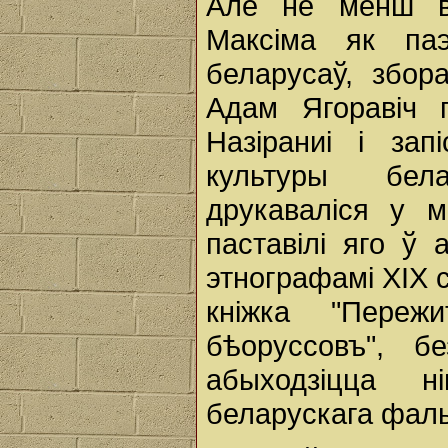
Але не менш в
Максіма як па
беларусаў, збор
Адам Ягоравіч 
Назiраниi i за
культуры бел
друкаваліся у м
паставілі яго ў 
этнографамі XIX 
кніжка "Переж
бѣоруссовъ", 
абыходзіцца н
беларускага фаль