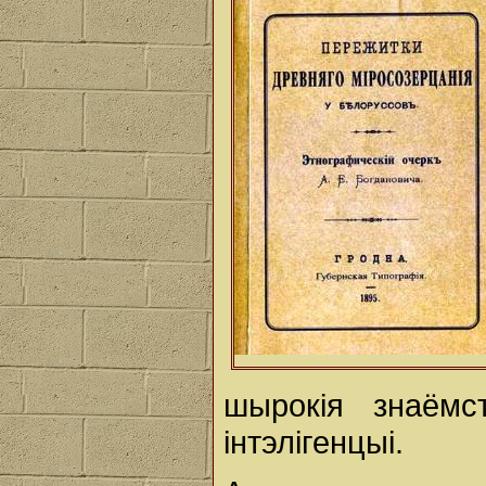
шырокія знаёмс
інтэлігенцыі.