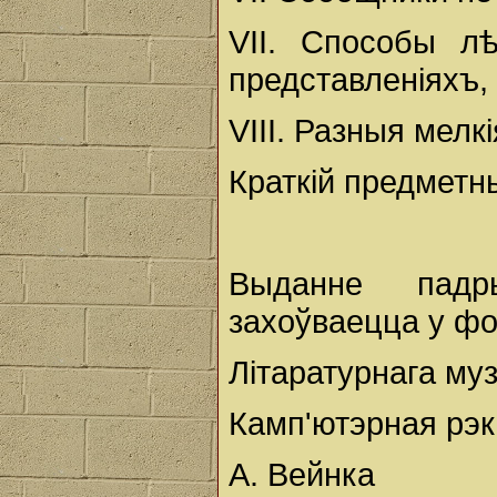
VII. Способы л
представленiяхъ,
VIII. Разныя мелк
Краткiй предметн
Выданне падр
захоўваецца у ф
Літаратурнага му
Камп'ютэрная рэк
А. Вейнка