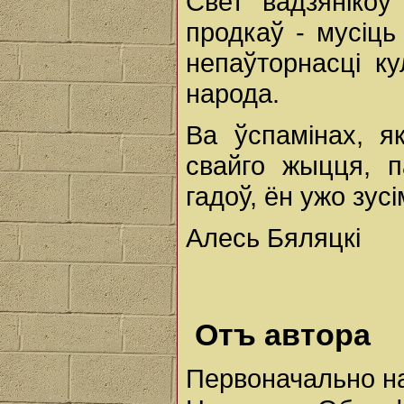
Свет вадзяніко
продкаў - мусіць
непаўторнасці к
народа.
Ва ўспамінах, я
свайго жыцця, п
гадоў, ён ужо зус
Алесь Бяляцкі
Отъ автора
Первоначально н