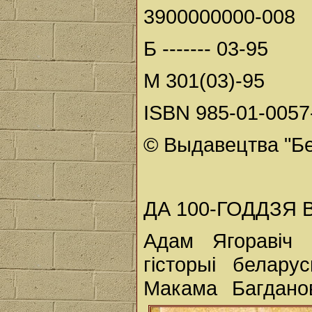
3900000000-008
Б ------- 03-95
М 301(03)-95
ISBN 985-01-0057
© Выдавецтва "Бе
ДА 100-ГОДДЗЯ 
Адам Ягоравіч 
гісторыі белар
Макама Багдано