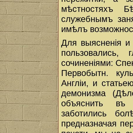
мѣстностяхъ Б
служебнымъ заня
имѣлъ возможност
Для выясненiя и
пользовались,
сочиненiями: Спе
Первобытн. кул
Англiи, и статье
демонизма (Дѣл
объяснить въ
заботились бол
предназначая пе