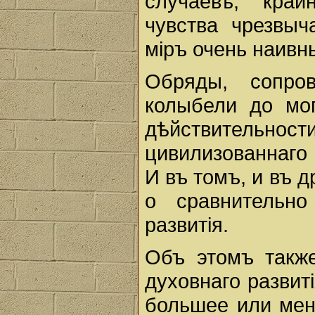
случаевъ, край
чувства чрезвыч
мiръ очень наивн
Обряды, сопро
колыбели до мо
дѣйствительности
цивилизованнаго
И въ томъ, и въ 
о сравнительно
развитiя.
Объ этомъ такж
духовнаго развитi
большее или мен