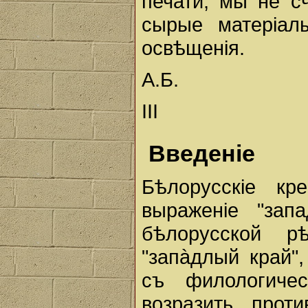
печати, мы не с
сырые матерiал
освѣщенiя.
А.Б.
III
Введенiе
Бѣлорусскiе кр
выраженiе "зап
бѣлорусской р
"запàдлый край",
съ филологиче
возразить прот