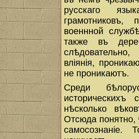
русскаго язы
грамотниковъ,
военнной службѣ
также въ дере
слѣдовательно
влiянiя, проник
не проникаютъ.
Среди бѣлору
историческихъ 
нѣсколько вѣко
Отсюда понятно, 
самосознанiе.