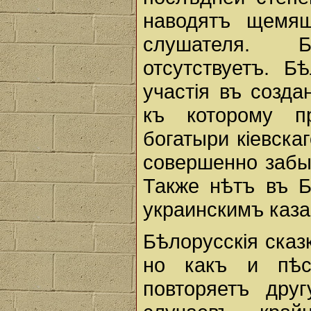
наводятъ щемя
слушателя. 
отсутствуетъ. 
участiя въ созда
къ которому п
богатыри кiевска
совершенно забы
Также нѣтъ въ Б
украинскимъ каз
Бѣлорусскiя сказ
но какъ и пѣс
повторяетъ дру