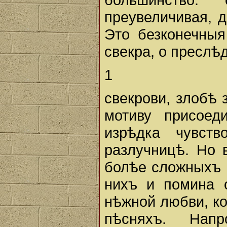
преувеличивая, д
Это безконечныя
свекра, о преслѣ
1
свекрови, злобѣ 
мотиву присоед
изрѣдка чувст
разлучницѣ. Но 
болѣе сложныхъ 
нихъ и помина 
нѣжной любви, ко
пѣсняхъ. Нап