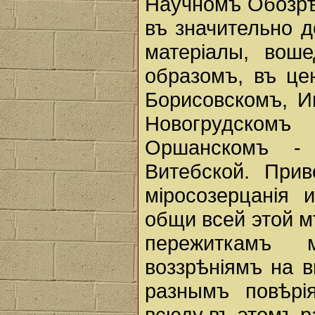
Научномъ Обозрѣн
въ значительно 
матерiалы, вош
образомъ, въ це
Борисовскомъ, И
Новогрудскомъ
Оршанскомъ -
Витебской. При
мiросозерцанiя 
общи всей этой м
пережиткамъ м
воззрѣнiямъ на в
разнымъ повѣрi
всюду въ этомъ р