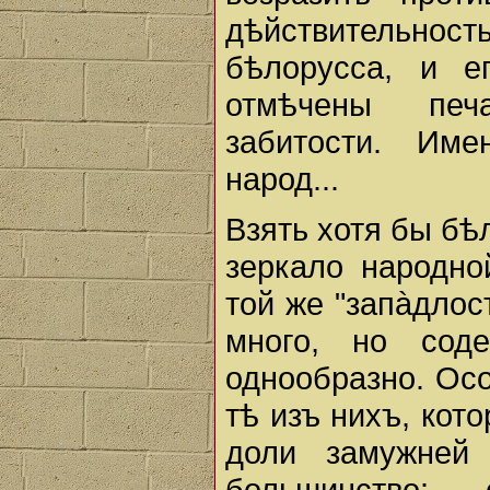
дѣйствительно
бѣлорусса, и е
отмѣчены печа
забитости. Име
народ...
Взять хотя бы бѣ
зеркало народно
той же "запàдлос
много, но сод
однообразно. Ос
тѣ изъ нихъ, кот
доли замужней
большинство: