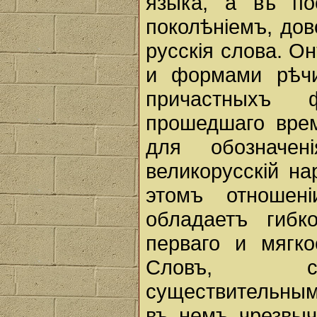
языка, а въ п
поколѣнiемъ, до
русскiя слова. 
и формами рѣчи
причастныхъ 
прошедшаго вре
для обозначен
великорусскiй н
этомъ отношен
обладаетъ гибк
перваго и мягко
Словъ, соо
существительнымъ
въ немъ чрезвыч