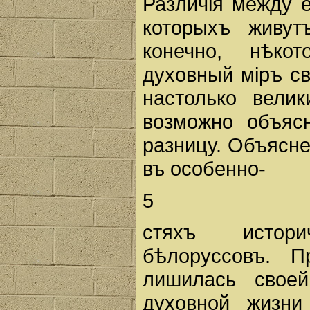
Различiя между 
которыхъ живут
конечно, нѣко
духовный мiръ св
настолько вели
возможно объяс
разницу. Объясне
въ особенно-
5
стяхъ истори
бѣлоруссовъ. П
лишилась своей
духовной жизни