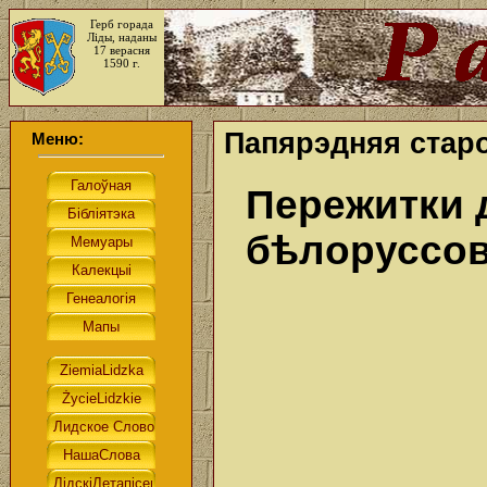
Герб горада
Ліды, наданы
17 верасня
1590 г.
Папярэдняя старо
Меню:
Пережитки 
бѣлоруссо