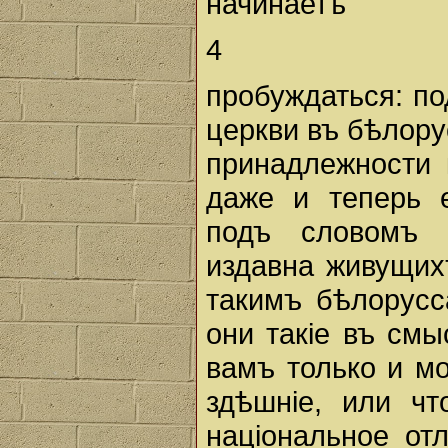
начинаетъ
4
пробуждаться: п
церкви въ бѣлору
принадлежности 
даже и теперь 
подъ словомъ "
издавна живущих
такимъ бѣлорусс
они такiе въ смы
вамъ только и мог
здѣшнiе, или ч
нацiональное от