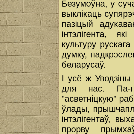
Безумоўна, у суч
выклікаць супярэ
пазіцый адукава
інтэлігента, як
культуру рускага
думку, падкрэсл
беларусаў.
I усё ж Уводзіны
для нас. Па-
"асветніцкую" раб
ўлады, прышчапл
інтэлігентаў, вы
прорву прымха