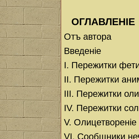
ОГЛАВЛЕНIЕ
Отъ автора
Введенiе
I. Пережитки фе
II. Пережитки ан
III. Пережитки ол
IV. Пережитки сол
V. Олицетворенiе
VI. Сообщники не