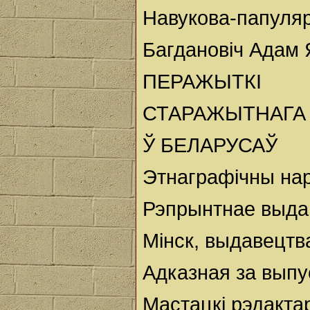
Навукова-папуля
Багдановіч Адам 
ПЕРАЖЫТКІ
СТАРАЖЫТНАГА 
Ў БЕЛАРУСАЎ
Этнаграфічны на
Рэпрынтнае выда
Mінск, выдавецтв
Адказная за выпу
Мастацкi рэдакта