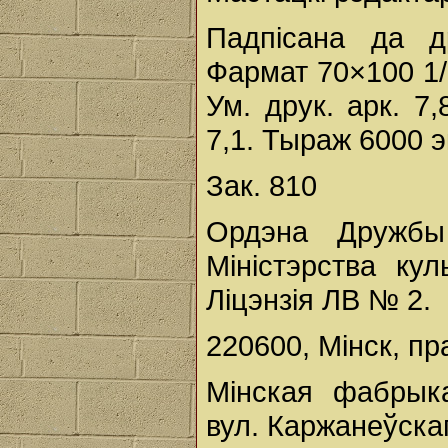
Падпісана да др
Фармат 70×100 1/
Ум. друк. арк. 7,
7,1. Тыраж 6000 э
Зак. 810
Ордэна Дружбы
Міністэрства кул
Ліцэнзія ЛВ № 2.
220600, Мінск, пр
Мінская фабрыка
вул. Каржанеўскаг