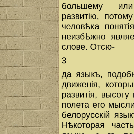
большему или
развитiю, потом
человѣка понятi
неизбѣжно являе
слове. Отсю-
3
да языкъ, подоб
движенiя, котор
развитiя, высоту
полета его мысли
белорусскiй язык
Нѣкоторая част