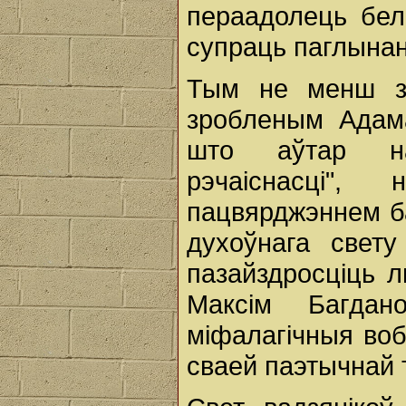
пераадолець бел
супраць паглынанн
Тым не менш зм
зробленым Адама
што аўтар на
рэчаіснасці"
пацвярджэннем ба
духоўнага свет
пазайздросціць 
Максім Багдан
міфалагічныя воб
сваей паэтычнай 