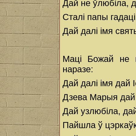
Дай не ўлюбіла, д
Сталі папы гадаці
Дай далі імя свят
Маці Божай не 
наразе:
Дай далі імя дай 
Дзева Марыя дай 
Дай узлюбіла, дай
Пайшла ў цэркаўк