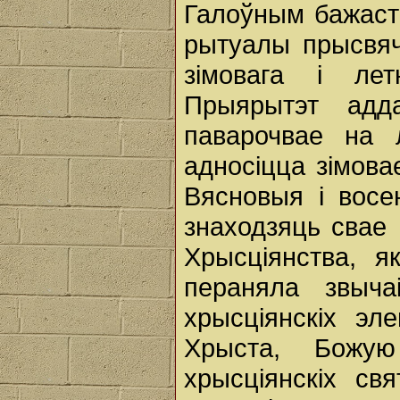
Галоўным бажаст
рытуалы прысвяча
зімовага і лет
Прыярытэт адд
паварочвае на 
адносіцца зімова
Вясновыя і восе
знаходзяць свае 
Хрысціянства, я
пераняла звыч
хрысціянскіх эл
Хрыста, Божую
хрысціянскіх св