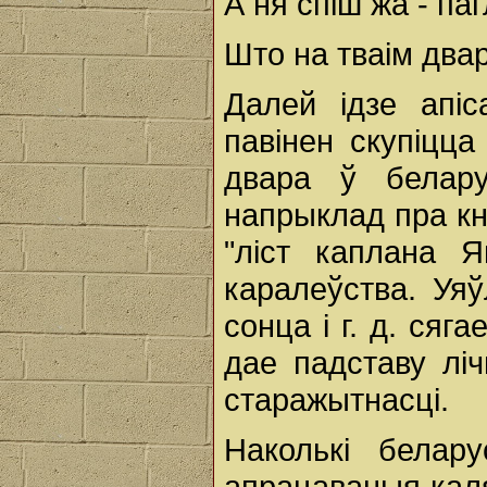
А ня спіш жа - паг
Што на тваім два
Далей ідзе апіс
павінен скупіцца
двара ў белару
напрыклад пра кн
"ліст каплана Я
каралеўства. Уяў
сонца і г. д. сяг
дае падставу лі
старажытнасці.
Наколькі белар
апрацаваныя каля