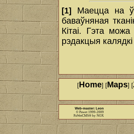
Маецца на ўва
[1]
баваўняная ткан
Кітаі. Гэта мож
рэдакцыя калядкі з
Home
Maps
[
] [
] [
Web-master: Leon
© Pawet 1999-2009
PaWetCMS® by NOX