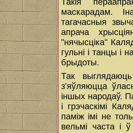
Такія пераапр
маскарадам. Ін
тагачасныя звыч
апрача хрысція
"нячысціка" Каля
гульні і танцы і
брыдоты.
Так выглядаюц
з'яўляюцца ўлас
іншых народаў. П
і грэчаскімі Кал
паміж імі не толь
вельмі часта і 