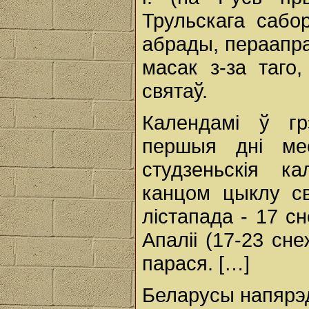
Трульскага сабор
абрады, пераапра
масак з-за таго,
святаў.
Календамі ў гр
першыя дні ме
студзеньскія к
канцом цыклу св
лістапада - 17 сн
Апаліі (17-23 сне
парася. […]
Беларусы напярэд