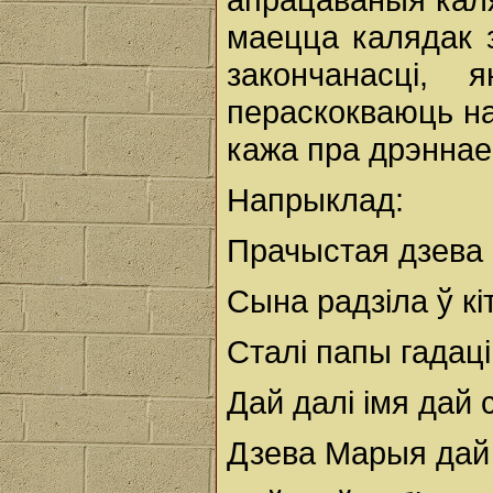
маецца калядак з
закончанасці, 
пераскокваюць на 
кажа пра дрэннае 
Напрыклад:
Прачыстая дзева 
Сына радзіла ў к
Сталі папы гадаці
Дай далі імя дай 
Дзева Марыя дай 