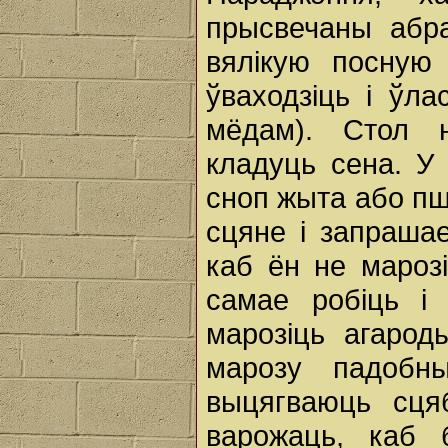
прысвечаны абра
вялікую посную
ўваходзіць і ўл
мёдам). Стол 
кладуць сена. У
сноп жыта або пш
сцяне і запрашае
каб ён не марозі
самае робіць і
марозіць агарод
марозу падобн
выцягваюць сця
варожаць, каб 