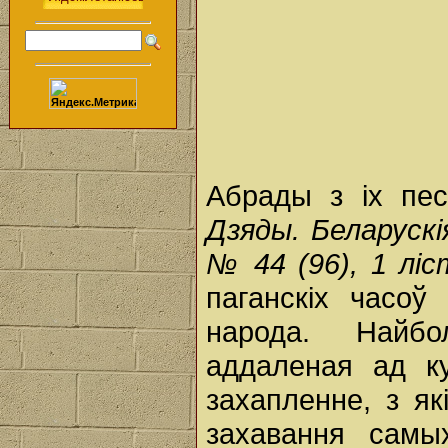
Абрады з іх пе
Дзяды. Беларускі
№ 44 (96), 1 ліс
паганскіх часоў
народа. Найб
аддаленая ад ку
захапленне, з як
захавання самы