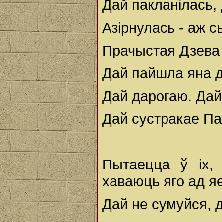
Дай пакланілась, 
Азірнулась - аж с
Прачыстая Дзева 
Дай пайшла яна д
Дай дарогаю. Да
Дай сустракае Па
Пытаецца ў іх,
хаваюць яго ад я
Дай не сумуйся, 