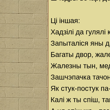
Ці іншая:
Хадзілі да гулялі
Запыталіся яны д
Багаты двор, жал
Жалезны тын, ме
Зашчэпачка тачон
Як стук-постук па
Калі ж ты спіш, та