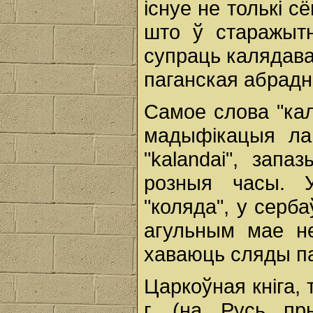
існуе не толькі с
што ў старажыт
супраць калядава
паганская абрадн
Самое слова "кал
мадыфікацыя лац
"kalandai", запа
розныя часы. 
"коляда", у сербаў
агульным мае не
хаваюць сляды па
Царкоўная кніга, 
г. (на Русь пр