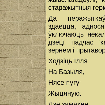
старажытныя гер
Да перажыткаў
здаецца, аднос
ўключаюць некал
дзеці падчас к
зернем і прыгаво
Ходзіць Ілля
На Базыля,
Нясе пугу
Жыцяную.
Дзе замахне,