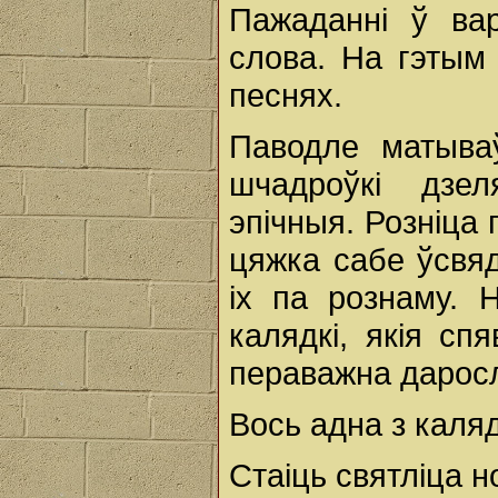
Пажаданні ў ва
слова. На гэтым 
песнях.
Паводле матываў
шчадроўкі дзел
эпічныя. Розніца 
цяжка сабе ўсвяд
іх па рознаму. 
калядкі, якія сп
пераважна даросл
Вось адна з каляд
Стаіць святліца н