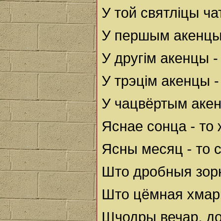
У той святліцы ч
У першым акенцы 
У другім акенцы -
У трэцім акенцы -
У чацвёртым акен
Яснае сонца - то 
Ясны месяц - то 
Што дробныя зоркі 
Што цёмная хмарк
Шчодры вечар, до