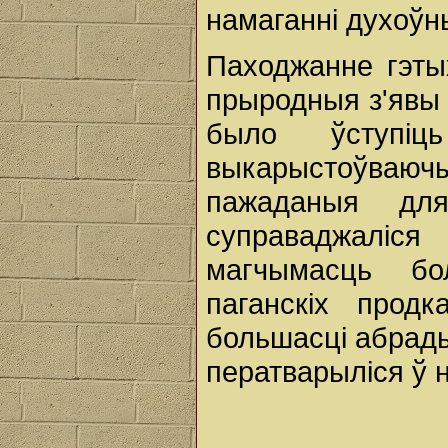
намаганні духоўн
Паходжанне гэтых
прыродныя з'явы
было ўступі
выкарыстоўваючы
пажаданыя дл
суправаджалі
магчымасць бо
паганскіх прод
большасці абрады 
ператварыліся ў 