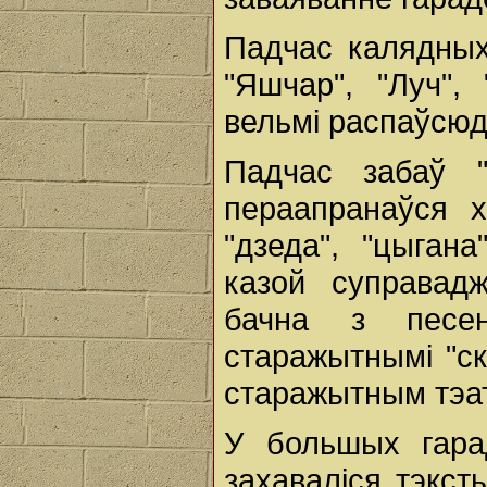
Падчас калядных
"Яшчар", "Луч",
вельмі распаўсю
Падчас забаў "
пераапранаўся х
"дзеда", "цыгана
казой суправад
бачна з песе
старажытнымі "ск
старажытным тэа
У большых гара
захаваліся тэкст