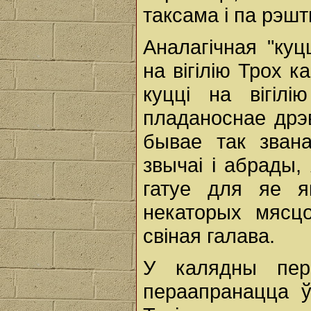
таксама і па рэшт
Аналагічная "куц
на вігілію Трох 
куцці на вігіл
пладаноснае дрэв
бывае так зван
звычаі і абрады,
гатуе для яе я
некаторых мясц
свіная галава.
У калядны пер
пераапранацца ў