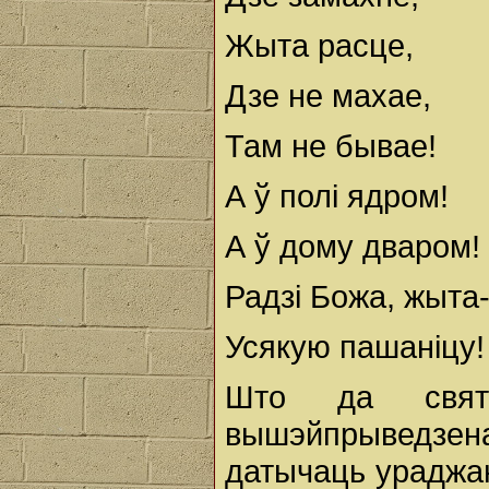
Жыта расце,
Дзе не махае,
Там не бывае!
А ў полі ядром!
А ў дому дваром!
Радзі Божа, жыта
Усякую пашаніцу!
Што да свят
вышэйпрыведзена
датычаць ураджаю