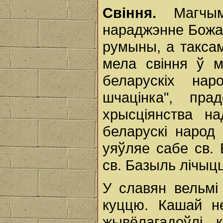
Свіння.
Магчыма
нараджэнне Божай
румыны, а таксам
мела свіння ў м
беларускіх нар
шчацінка", пра
хрысціянства на
беларускі народ 
уяўляе сабе св.
св. Базыль лічыц
У славян вельм
куццю. Кашай не
жывёлагадоўлі, 