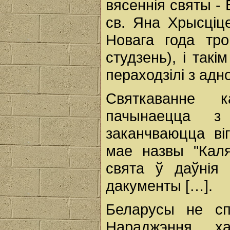
вясеннія святы - 
св. Яна Хрысціце
Новага года тро
студзень), і так
пераходзілі з адн
Святкаванне 
пачынаецца з
заканчваюцца ві
мае назвы "Каля
свята ў даўнія
дакументы […].
Беларусы не спя
Нараджэння, 