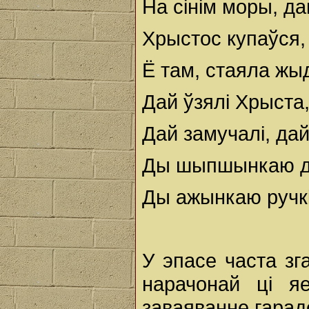
На сінім моры, да
Хрыстос купаўся,
Ё там, стаяла жы
Дай ўзялі Хрыста,
Дай замучалі, дай
Ды шыпшынкаю да
Ды ажынкаю ручкі
У эпасе часта з
нарачонай ці я
заваяванне гарадо