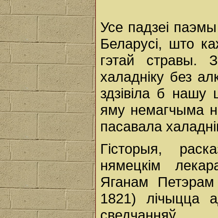
Усе падзеі паэм
Беларусі, што к
гэтай стравы. 
халадніку без ал
здзівіла б нашу 
яму немагчыма не
пасавала халадні
Гісторыя, раск
нямецкім лекар
Яганам Петэрам
1821) лічыцца 
сведчанняў 