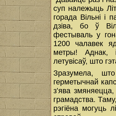
суп належыць Літв
горада Вільні і 
дзіва, бо ў Віл
фестываль у гон
1200 чалавек я
метры! Аднак,
летувісаў, што гэта
Зразумела, шт
герметычнай капс
з'ява змяняецца,
грамадства. Таму
рэгіёна могуць 