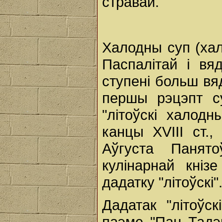
стравай.
Халодны суп (хал
Паспалітай і вя
ступені больш вя
першы рэцэпт су
"літоўскі халод
канцы XVIII ст.
Аўгуста Панят
кулінарнай кніз
дадатку "літоўскі"
Дадатак "літоўск
паэме "Пан Тадэв