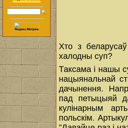
Хто з беларусаў
халодны суп?
Таксама і нашы су
нацыянальнай ст
дачынення. Напр
пад петыцыяй д
кулінарным арт
польскім. Артыку
"Давайце раз і н