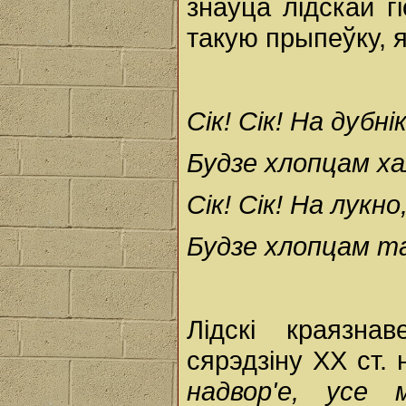
знаўца лідскай г
такую прыпеўку, 
Сік! Сік! На дубнік
Будзе хлопцам ха
Сік! Сік! На лукно
Будзе хлопцам та
Лідскі краязна
сярэдзіну ХХ ст.
надвор'е, усе