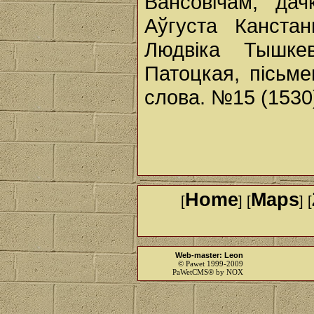
Вансовічам, да
Аўгуста Канста
Людвіка Тышке
Патоцкая, пісьме
слова. №15 (1530)
Home
Maps
[
] [
] [
Web-master: Leon
© Pawet 1999-2009
PaWetCMS® by NOX