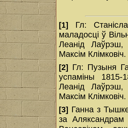
Гл: Станісла
[1]
маладосці ў Віль
Леанід Лаўрэш, 
Максім Клімковіч
Гл: Пузыня Габ
[2]
успаміны 1815-
Леанід Лаўрэш, 
Максім Клімковіч
Ганна з Тышке
[3]
за Аляксандрам 