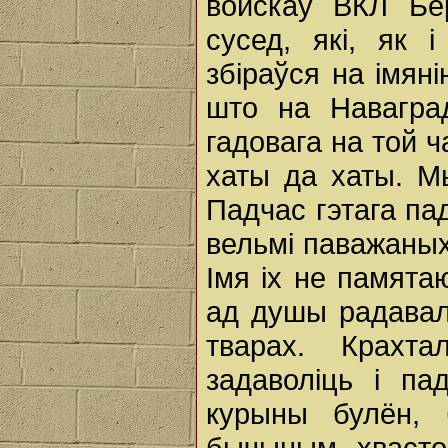
войскаў ВКЛ Бе
сусед, які, як 
збіраўся на імян
што на Наваград
гадовага на той ч
хаты да хаты. М
Падчас гэтага па
вельмі паважаных 
Імя іх не памят
ад душы радавалі
тварах. Крахта
задаволіць і па
курыны булён, 
бычыным хвастом