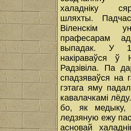
халадніку ся
шляхты. Падча
Віленскім ун
прафесарам ад
выпадак. У 1
накіраваўся ў 
Радзівіла. Па д
спадзяваўся на 
гэтага яму падал
кавалачкамі лёду
бо, як медыку,
ледзяную ежу па
асновай халадні