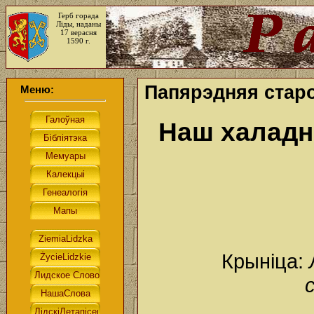
Герб горада
Ліды, наданы
17 верасня
1590 г.
Папярэдняя старо
Меню:
Наш халадн
Крыніца: