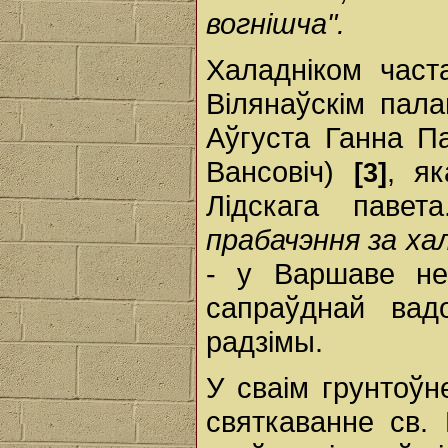
вогнішча".
Халадніком час
Вілянаўскім пал
Аўгуста Ганна П
Вансовіч)
, я
[3]
Лідскага пав
прабачэння за ха
- у Варшаве не
сапраўднай ва
радзімы.
У сваім грунтоў
святкаванне св.