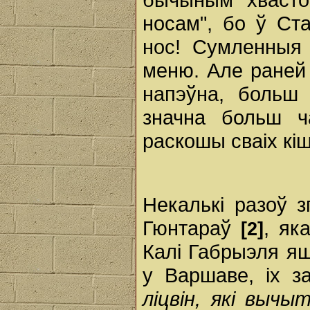
носам", бо ў Ст
нос! Сумленныя
меню. Але раней 
напэўна, больш
значна больш ч
раскошы сваіх кіш
Некалькі разоў 
Гюнтараў
, як
[2]
Калі Габрыэля яш
у Варшаве, іх з
ліцвін, які вычы