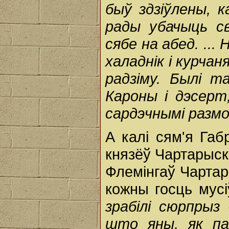
быў здзіўлены, 
рады убачыць св
сябе на абед. ...
халаднік і курча
радзіму. Былі т
Кароны і дэсерт
сардэчнымі размо
А калі сям'я Габ
князёў Чартарыскі
Флемінгаў Чартары
кожны госць мусі
зрабілі сюрпрыз 
што яны, як пад