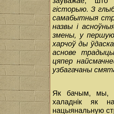
заўважае, шт
гісторыю. З глыб
самабытныя стр
назвы і асноўны
змены, у першую
харчоў ды ўдаска
аснове традыцы
цяпер найсмачней
узбагачаны смята
Як бачым, мы, 
халаднік як н
нацыянальную ст