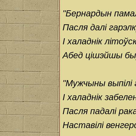
"Бернардын памал
Пасля далі гарэлк
І халаднік літоўск
Абед цішэйшы бы
"Мужчыны выпілі га
І халаднік забеле
Пасля падалі рака
Наставілі венгерск