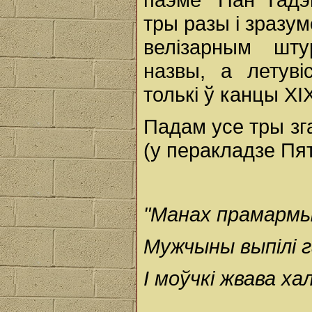
тры разы і зразу
велізарным шт
назвы, а летувіск
толькі ў канцы XIX
Падам усе тры зг
(у перакладзе Пят
"Манах прамармы
Мужчыны выпілі га
І моўчкі жвава хал