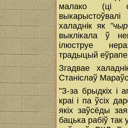
малако (ці 
выкарыстоўвалі
халаднік як
"чыр
выклікала ў не
ілюструе нер
традыцый еўрапей
Згадвае халадні
Станіслаў Мараўс
"З-за брыдкіх і 
краі і па ўсіх д
якіх заўсёды за
бацька рабіў так у