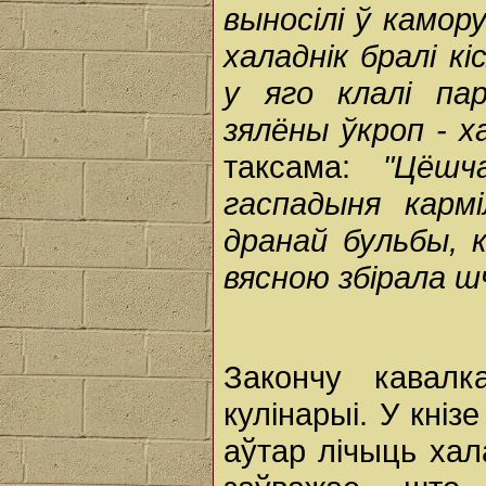
выносілі ў камор
халаднік бралі кі
у яго клалі пар
зялёны ўкроп - х
таксама:
"Цёшч
гаспадыня карм
дранай бульбы, к
вясною збірала ш
Закончу кавалк
кулінарыі. У кніз
аўтар лічыць хал