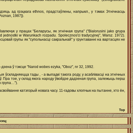
дзяць ад грэцкага ethnos, прадстаўлены, напрыкл., у тэмах Этнічнасць
Poznan, 1987]).
лючук у працах "Беларусы, як этнічная група" ("Bialorusini jako grupa
 jednostki w Warunkach rozpadu. Spolecznos'ci tradycyjnej", Warsz. 1972).
сцовай групы як "супольнасці сакральнай" у грунтаванні на вартасцях не
зена ў тэксце "Narod wobes ezyka, "Oboz", nr 32, 1992.
я ўскладняецца тады , - а выпадкі такога роду, у асаблівасці на этнічных
аў. Пра тое, у склад якога народу ўвойдзе дадзеная група, залежыць перш
к група…").
асвойванне катэгорый новага часу. 11-гадовы хлопчык на пытанне, хто ён,
Top
ісец
]