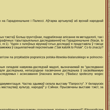
ды на Гарадзеншчыне і Палессі. Аўтарка артыкулаў аб вуснай народнай
ных тэкстаў. Больш грунтоўнае, падрабязнае апісанне як метадалогіі, так і
аграфічных тэрытарыяльных даследаванняў на Гарадзеншчыне (Nacje, to
96, nr.1). "Адзін з галоўных кірункаў гэтых доследаў я прадставіла ў тэксце
амежжа ў сацыялагічнай перспектыве ("Jak katolik to Polak". Co to znaczy?
an'cow na przykladzie pogranicza polska-litowska-bialaruskiego w polnocno-
ыя складнікі навукова-даследчай мадэлі, вызначаемай як "даследванні
ў для даследчыка, непасрэднае пасвячэнне даследчыка ў засвойваемую
даследуемых і асэнсавання ўласнага вопыту. ("Badacz spoteczny wogec
дакументацыя. Частка здымкаў склала выставу "Папросту". У беларускіх
а мастацтваў, культур, народаў" у Сэйнах. Прысвечаны выставе тэкст, за
тнаграфічныя перадумовы пазначэння этнічных сумежжаў" (Etnograficzne