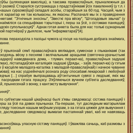
 Роўбы (шляхецкая ваколіца), а таксама праваслаўныя, прыналежныя да
размоў. Стараліся сустракацца з прадстаўнікамі ўсіх пакаленняў (у т.л. і
) нашых суразмоўцаў складалі асобы, старэйшыя за 60 год. Часцей, чым з
лі характар не так колькасны, як якасны. Распачалі мы іх з правядзення
тамі: "Этнічныя зносіны", "Звесткі пра вёску", "Штогадовыя звычаі" (у
знаёміліся са спецыфікаю тэрыторыі і, перш за ўсё, з сістэмаю паняццяў,
дскіх супольнасцяў". Аднак гэтая анкета была для нас толькі сцэнарнымі
чэй партнёраў у дыялозе, чым "інфарматараў"[4].
пова пераходзіла з пазіцыі чужога ці госця на пазіцыю добрага знаёмага,
чанне.
 прыязнай сям'і праваслаўнага вялікадня, сумеснае з глыканікамі (так
абыходзяць вёску з песнямі і велічальнымі арацыямі (святочна-урачыстымі
падароў наведванага дома, - тлумач. перакл-ка), праваслаўныя задушкі
ах), лістападаўскія каталіцкія задушкі (Дзяды, - заўв. перакл-ка) (у гэтым
 ў касцёле маладога-каталіка з маладой-праваслаўнай) і начное чуванне
ваў, на нас уздзейнічалі рознага роду спосабамі лекарскай і любоўнай
ледчык […] спрабуе выпрацаваць аўтэнтычныя сувязі з людзьмі, якіх мы
пасродкам гэтага працэсу. З'яўляючыся вучнем суб'екта даследванняў,
, прынесенай з вонку, з кантэксту вывучэння".
нняў".
суб'ектам нашай цікаўнасці былі з'явы свядомасці: сістэма паняццяў і
перш за ўсё па дзвюх прычынах. Па-першае, тут даследным матэрыялам
ыгляду тоесныя нашым моўным узорам, з-за гэтага цяжкія для вывучэння і
е, даследванне свядомасці вымагае пастаяннай увагі, каб не навязваць
сэнсоўваць уласную сістэму паняццяў. І ўважліва сачыць, каб размовы з
ванняў.