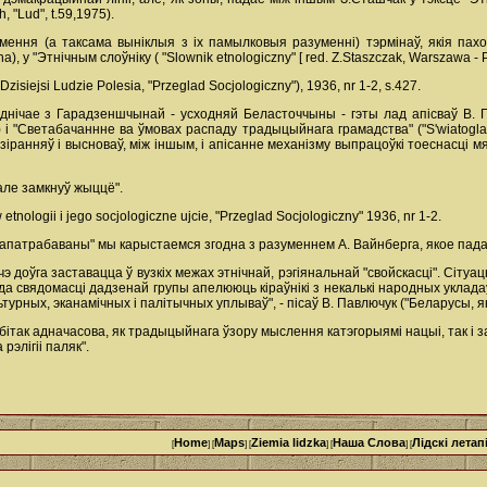
, "Lud", t.59,1975).
мення (а таксама выніклыя з іх памылковыя разуменні) тэрмінаў, якія пахо
zna), у "Этнічным слоўніку ( "Slownik etnologiczny" [ red. Z.Staszczak, Warszawa - 
isiejsi Ludzie Polesia, "Przeglad Socjologiczny"), 1936, nr 1-2, s.427.
еднічае з Гарадзеншчынай - усходняй Беласточчыны - гэты лад апісваў В. Пав
 2) і "Светабачаннне ва ўмовах распаду традыцыйнага грамадства" ("S'wiatoglad
ранняў і высноваў, між іншым, і апісанне механізму выпрацоўкі тоеснасці мя
 але замкнуў жыццё".
etnologii i jego socjologiczne ujcie, "Przeglad Socjologiczny" 1936, nr 1-2.
запатрабаваны" мы карыстаемся згодна з разуменнем А. Вайнберга, якое пада-д
 доўга заставацца ў вузкіх межах этнічнай, рэгіянальнай "свойскасці". Сітуацы
 да свядомасці дадзенай групы апелююць кіраўнікі з некалькі народных уклад
льтурных, эканамічных і палітычных уплываў", - пісаў В. Павлючук ("Беларусы, я
бітак адначасова, як традыцыйнага ўзору мыслення катэгорыямі нацыі, так і з
рэлігіі паляк".
Home
Maps
Ziemia lidzka
Наша Cлова
Лідскі летап
[
] [
] [
] [
] [