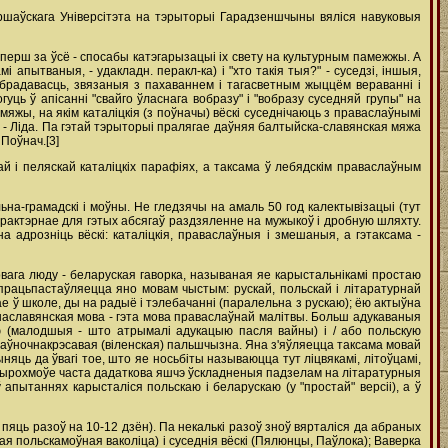
Варшаўскага Універсітэта на тэрыторыі Гарадзеншчыны вяліся навуковыя
ерш за ўсё - спосабы катэгарызацыі іх свету на культурным памежжы. А
і апытваныя, - удакладн. перакл-ка) і "хто такія тыя?" - суседзі, іншыя,
абрадавасць, звязаныя з пахаваннем і тагасветным жыццём вераванні і
ць ў апісанні "свайго ўласнага вобразу" і "вобразу суседняй групы" на
жы, на якім каталіцкія (з поўначы) вёскі суседнічаюць з праваслаўнымі
 - Ліда. Па гэтай тэрыторыі пралягае даўняя балтыйска-славянская мяжа
Поўнач.[3]
ай і пеляскай каталіцкіх парафіях, а таксама ў лебядскім праваслаўным
а-грамадскі і моўны. Не гледзячы на амаль 50 год калектывізацыі (тут
арактэрнае для гэтых абсягаў раздзяленне на мужыкоў і дробную шляхту.
а адрозніць вёскі: каталіцкія, праваслаўныя і змешаныя, а гэтаксама -
овага люду - беларуская гаворка, называная яе карыстальнікамі простаю
працьпастаўляецца яно мовам чыстым: рускай, польскай і літаратурнай
е ў школе, ды на радыё і тэлебачанні (паралельна з рускаю); ёю актыўна
ўнаславянская мова - гэта мова праваслаўнай малітвы. Больш адукаваныя
ю (малодшыя - што атрымалі адукацыю пасля вайны) і / або польскую
. паўночнакрэсавая (віленская) пальшчызна. Яна з'яўляецца таксама мовай
няць да ўвагі тое, што яе носьбіты называюцца тут ліцвякамі, літоўцамі,
 чатырохмоўе часта дадаткова яшчэ ўскладненыя падзелам на літаратурныя
апытаннях карысталіся польскаю і беларускаю (у "простай" версіі), а ў
яць разоў на 10-12 дзён). Па некалькі разоў зноў вярталіся да абраных
ая польскамоўная ваколіца) і суседнія вёскі (Пялюнцы, Паўлока); Ваверка