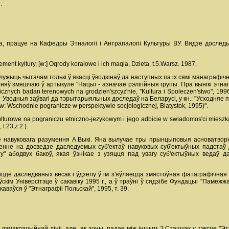
.
ца, працуе на Кафедры Этналогіі і Антрапалогіі Культуры ВУ. Вядзе досле
lement kyltury, [w:] Oqrody koralowe i ich maqia, Dzieta, t.5.Warsz. 1987.
 служыць чытачам толькі ў якасці ўводзінаў да наступных па іх сямі манаграфіч
ў змяшчаю ў артыкуле "Нацыі - азначае рэлігійныя групы. Пра вынікі этн
ficznych badan terenowych na grodzien'szcyz'nie, "Kultura i Spoleczen'stwo", 19
е? Уводныя заўвагі да тэрытарыяльных доследаў на Беларусі, у кн.: "Усходняе п
w: Wschodnie pogranicze w perspektywie socjologicznej, Biatystok, 1995)".
kulturowe na pograniczu etniczno-jezykowym i jego adbicie w swiadomos'ci mieszk
t.23,z.2.).
е навуковага разумення А.Выкі. Яна вылучае тры прынцыповыя асноватворн
аенне на досведзе даследуемых суб'ектаў навуковых суб'ектыўных падста
ту" абодвух бакоў, якая ўзнікае з узяцця пад увагу суб'ектыўных ведаў 
ццё даследваных вёсак і ўдзелу ў ім з'яўляецца змястоўная фатаграфічная 
кім Універсітэце ў сакавіку 1995 г., а ў траўні ў сядзібе Фундацыі "Памежж
ваўся ў "Этнаграфіі Польскай", 1995, т. 39.
 дэмакрацыйнай лініі, але, як зоны, падае між іншым З.Сташчак у тэксце "Э