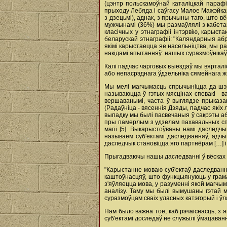
(цэнтр польскамоўнай каталіцкай парафі
прыходу Лебяда і саўгасу Малое Мажэйкава 
з дзецьмі), аднак, з прычыны таго, што 
мужчынамі (36%) мы размаўлялі з кабетамі
класічных у этнаграфіі інтэрвію, карыст
беларускай этнаграфіі: "Каляндарныя абра
якімі карыстаецца яе насельніцтва, мы р
накідамі апытанняў: нашых суразмоўнікаў 
Калі падчас чарговых выездаў мы вярталіс
або непасрэднага ўдзельніка сямейнага ж
Мы мелі магчымасць спрычыніцца да шэра
называюцца ў гэтых мясцінах спевакі - ва
вершаванымі, часта ў выглядзе прыказак
(Радаўніца - вясеннія Дзяды, падчас якіх л
выпадку мы былі пасвечаныя ў сакрэты аб
пры памерлым з удзелам пахавальных спе
магіі [5]. Выкарыстоўваны намі даследч
называем суб'ектамі даследванняў, адчы
даследчык становіцца яго партнёрам […] і
Прыгадваючы нашы даследванні ў вёсках Г
"Карыстанне моваю суб'ектаў даследванн
каштоўнасцяў, што функцыянуюць у грам
з'яўляецца мова, у разуменні якой магчым
аналізу. Таму мы былі вымушаны гэтай м
суразмоўцам сваіх уласных катэгорый і ў
Нам было важна тое, каб рэчаіснасць, з 
суб'ектамі доследаў не служылі ўмацаван