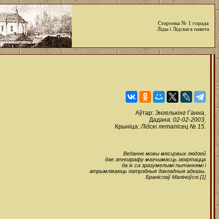
Старонка № 1 горада
Ліды і Лідскага павета
Аўтар:
Энгелькінг Ганна
,
Дадана:
02-02-2003
,
Крыніца:
Лідскі летапісец № 15
.
Веданне мовы мясцовых людзей
дае этнографу магчымасць звяртацца
да іх са зразумелымі пытаннямі і
атрымліваюць патрэбныя дакладныя адказы.
Браніслаў Маліноўскі [1]