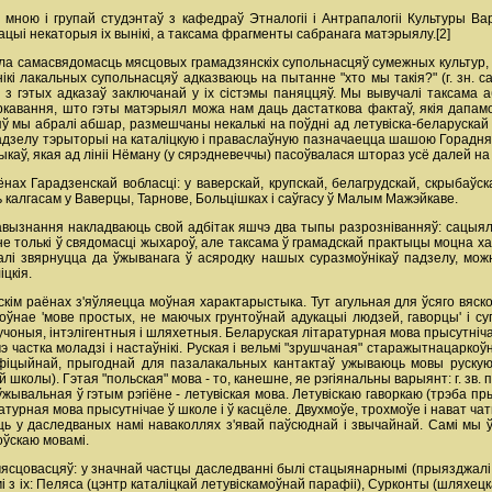
а мною і групай студэнтаў з кафедраў Этналогіі і Антрапалогіі Культуры 
ацыі некаторыя іх вынікі, а таксама фрагменты сабранага матэрыялу.[2]
а самасвядомасць мясцовых грамадзянскіх супольнасцяў сумежных культур, п
ікі лакальных супольнасцяў адказваюць на пытанне "хто мы такія?" (г. зн. сам
з гэтых адказаў заключанай у іх сістэмы паняццяў. Мы вывучалі таксама 
ркавання, што гэты матэрыял можа нам даць дастаткова фактаў, якія дапамогу
мы абралі абшар, размешчаны некалькі на поўдні ад летувіска-беларускай мя
я падзелу тэрыторыі на каталіцкую і праваслаўную пазначаецца шашою Горадня
аў, якая ад лініі Нёману (у сярэдневеччы) пасоўвалася штораз усё далей на 
ёнах Гарадзенскай вобласці: у ваверскай, крупскай, белагрудскай, скрыбаўск
 калгасам у Ваверцы, Тарнове, Больцішках і саўгасу ў Малым Мажэйкаве.
авызнання накладваюць свой адбітак яшчэ два тыпы разрозніванняў: сацыяльн
 не толькі ў свядомасці жыхароў, але таксама ў грамадскай практыцы моцна х
 калі звярнуцца да ўжыванага ў асяродку нашых суразмоўнікаў падзелу, можн
іцкія.
кім раёнах з'яўляецца моўная характарыстыка. Тут агульная для ўсяго вяск
ўнае 'мове простых, не маючых грунтоўнай адукацыі людзей, гаворцы' і су
учоныя, інтэлігентныя і шляхетныя. Беларуская літаратурная мова прысутніча
э частка моладзі і настаўнікі. Руская і вельмі "зрушчаная" старажытнацарко
 афіцыйнай, прыгоднай для пазалакальных кантактаў ужываюць мовы руску
 школы). Гэтая "польская" мова - то, канешне, яе рэгіянальны варыянт: г. зв
ўжывальная ў гэтым рэгіёне - летувіская мова. Летувіскаю гаворкаю (трэба пры
аратурная мова прысутнічае ў школе і ў касцёле. Двухмоўе, трохмоўе і нават
ь у даследваных намі наваколлях з'явай паўсюднай і звычайнай. Самі мы ў 
оўскаю мовамі.
сцовасцяў: у значнай частцы даследванні былі стацыянарнымі (прыязджалі п
 з іх: Пеляса (цэнтр каталіцкай летувіскамоўнай парафіі), Сурконты (шляхецк