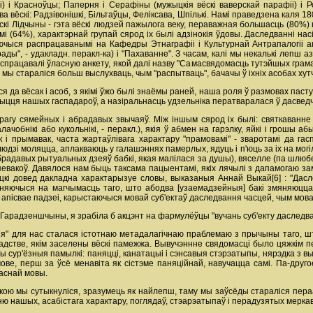
і) і Красноўцы; Паперня і Серафіны (мужыцкія вёскі ваверскай парафіі) і
вёскі: Радзівонішкі, Більтаўцы, Феліксава, Шпількі. Намі праведзена каля 180 
вёскі Лідчыны - гэта вёскі людзей пажылога веку, пераважная большасць (80%
 (64%), характэрнай групай сярод іх былі адзінокія ўдовы. Даследванні насі
аючыся распрацаванымі на Кафедры Этнаграфіі і Культурнай Антрапалогіі анке
ды", - удакладн. перакл-ка) і "Пахаванне". З часам, калі мы некалькі лепш а
аспрацавалі ўласную анкету, якой далі назву "Самасвядомасць тутэйшых грама
мы стараліся больш выслухваць, чым "распытваць", бачачы ў іхніх асобах хут
я да вёсак і асоб, з якімі ўжо былі знаёмы раней, наша роля ў размовах пасту
ыцця нашых гаспадароў, а назіральнасць удзельніка ператваралася ў дасвед
гу сямейных і абрадавых звычаяў. Між іншым сярод іх былі: святкаванне ў
лачобнікі або кукольнікі, - перакл.), якія ў абмен на гарэлку, яйкі і грошы 
 і прымавак, часта жартаўлівага характару "прамовамі" - зваротамі да гас
юдзі моляцца, аплакваюць у галашэннях памерлых, ядуць і п'юць за іх на могілк
радавых рытуальных дзеяў бабкі, якая малілася за душы), вяселле (па шлюбе
вакоў. Давялося нам быць таксама пацыентамі, якіх лячылі з дапамогаю замо
ыцкі довед дакладна характарызуе словы, выказаныя Аннай Выкай[6] : "Дас
няючыся на магчымасць таго, што абодва [узаемадзейныя] бакі змяняюцца 
 апісвае падзеі, карыстаючыся мовай суб'ектаў даследвання часцей, чым мовай
арадзеншчыны, я зрабіла б акцэнт на фармулёўцы "вучань суб'екту даследва
я" для нас сталася істотнаю метадалагічнаю праблемаю з прычыны таго, што 
адстве, якім заселены вёскі памежжа. Вывучэннне свядомасці было цяжкім 
ы сур'ёзныя памылкі: паняцці, канатацыі і сэнсавыя стэрэатыпы, нярэдка з в
ове, перш за ўсё менавіта як сістэме паняційнай, навучацца самі. Па-друго
ласнай мовы.
якою мы сутыкнуліся, зразумець як найлепш, таму мы заўсёды стараліся пераа
ню нашых, асабістага характару, поглядаў, стэарэатыпаў і перадузятых мерка