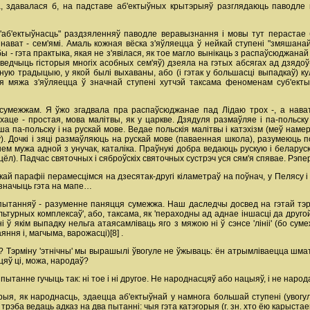
, здавалася б, на падставе аб'ектыўных крытэрыяў разглядаюць паводле
аб'ектыўнасць" раздзяленняў паводле веравызнання і мовы тут перастае б
нават - сем'ямі. Амаль кожная вёска з'яўляецца ў нейкай ступені "змяшанай" (
 гэта практыка, якая не з'явілася, як тое магло вынікаць з распаўсюджанай 
 сведчыць гісторыя многіх асобных сем'яў) дзеяла на гэтых абсягах ад дзядо
ную традыцыю, у якой былі выхаваны, або (і гэтак у большасці выпадкаў) ку
ўчая мяжа з'яўляецца ў значнай ступені хутчэй таксама феноменам суб'е
умежжам. Я ўжо згадвала пра распаўсюджанае пад Лідаю трох -, а нава
хаце - простая, мова малітвы, як у царкве. Дзядуля размаўляе і па-польску
іша па-польску і на рускай мове. Ведае польскія малітвы і катэхізм (меў наме
ку). Дочкі і зяці размаўляюць на рускай мове (паваенная школа), разумеюць 
м мужа адной з унучак, каталіка. Праўнукі добра ведаюць рускую і беларуску
ёл). Падчас святочных і сяброўскіх святочных сустрэч уся сям'я спявае. Рэпертуа
кай парафіі перамесцімся на дзесятак-другі кіламетраў на поўнач, у Пелясу і
азначыць гэта на мапе…
ытанняў - разуменне паняцця сумежжа. Наш даследчы досвед на гэтай тэр
урных комплексаў', або, таксама, як 'пераходны ад аднае іншасці да другой 
ў якім выпадку нельга атаясамліваць яго з мяжою ні ў сэнсе 'лініі' (бо сумеж
ння і, магчыма, варожасці)[8] .
? Тэрміну 'этнічны' мы вырашылі ўвогуле не ўжываць: ён атрымліваецца шмат
цяў ці, можа, народаў?
пытанне гучыць так: ні тое і ні другое. Не народнасцяў або нацыяў, і не народ
горыя, як народнасць, здаецца аб'ектыўнай у намнога большай ступені (увог
 трэба ведаць адказ на два пытанні: чыя гэта катэгорыя (г. зн. хто ёю карыста