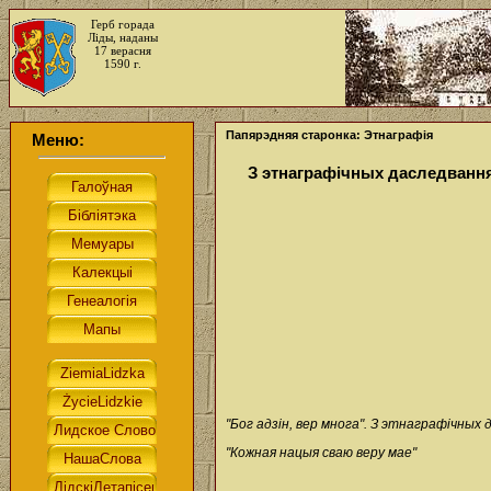
Герб горада
Ліды, наданы
17 верасня
1590 г.
Папярэдняя старонка: Этнаграфія
Меню:
З этнаграфічных даследванн
"Бог адзін, вер многа". З этнаграфічных
"Кожная нацыя сваю веру мае"