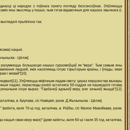
насці ці народзе з пэўнага пункту погляду безсэнсоўнае. З'яўляецца
аміх яны мысляць у іншых, чым гэтак відавочныя для нашага звычнага (і,
выглядалі прыблізна так:
аксама) нацыя.
ычыньска - Цёлэк].
ое разумеецца большасцю нашых суразмоўцаў як "вера". Тым самым яны
амлення людзей, якія насяляюць гэтую тэрыторыю краіны, і ўлады, якая
аю і мовай"[10].
следвалі[11]. З'яўляецца міфічным ладам свету: цераз пяршэнства жыхары
чныя падзеі, пераследы рэлігіі астатняга 50-годдзя не пашкодзілі гэтаму
зеншчыне існуе выраз: "Гарбачоў адчыніў веру, але зачыніў жыццё"[12].
алічка, в. Крупава, с/с Навіцкія; разм. Д.Жычыньска - Цёлэк].
[кабета, каля 70-ці год, каталічка, в. Роўбы, с/с Малое Мажэйкава; разм.
а нацыя сваю веру ма(е)" [дзве кабеты, каля 60-ці і каля 35 год, каталічка,