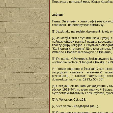
Пераклад з польскай мовы Юрыя Карэйвы
Заўвагi
Ганна Энгелькінг - этнограф і мовазнаў
творчасці і на беларускую тэматыку.
[1] Jezyk jako narzedzie, dakument i ictoty e
[2] Занатоўкі, якія я тут змяшчаю, будуць
найважнейшых вынікаў нашых даследвання
znaczy grupy religijne. O wynikach etnogra
"Калі католік, то паляк". Што гэта азнача
Wstepne z Badan' Terenowych na Bialarusi, 
[3] Гл. напр.: M.Pokropek, Zrok'nicowanie 
wschodniei Polsce, "Etnografia Polska, 1979, 
[4] Гэткае паняцце я ўжываю ў кантэксц
пасродкам сумеснага пасвячэння": засв
рэчаіснасць, а таксама "агульнасць све
doswedczenia, worsz. 1993,s.50 i 55).
[5] Сведчаннем нашага ўваходжання ў жы
вёсках 1993-94", прэзентаваную ў Варшаўс
аўтарствам Катажыны Галэнгоўскай, публіка
[6] A. Wyka, op. Cyt, s.53.
[7] 'Vice versa' - наадварот (лац.)
[8] Прапановы разумення сумежжа не, як