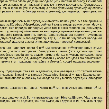
ача гэтага слова ўводзіць народнасць? У пытанні падбору тэрміналогіі
 гэтым выпадку яны належалі б выключна мове даследчыка (большасць з
'). Мы вырашылі ўсё ж карыстацца толькі ўзятым ад суразмоўцаў словам
нсу і разам з тым пазбегнуць непаразуменняў, даследваную тэрыторыю мы
ральныя працэсы былі заўсёдным аб'ектам нашай увагі. А з тае прычыны,
следам за Юзафам Абрэмбскім, робячы ў гэтым месцы выключэнне і беручы
дства, якія народам (народамі) ўсяго толькі яшчэ становяцца (або могуць,
шых суразмоўцаў міжвольна не накладваць праекцыі відавочных для нас
пра сябе кажуць, што яны палякі, "запатрабаванага народу" - сукупнасці
одную свядомасць або адсутнасць яе[14]. Бо мы не з'яўляемся народнымі
кладнай дадзенага азначэння: адсутнасць народнай свядомасці.
баванымі народамі, нават ў пэўным акрэсленні, з'яўляюцца гэтыя самыя
этых ідэялогій наступныя: беларускай - школа (гэта датычыцца толькі
маскоўскае тэлебачанне, радыё намнога больш слухаюць польскае, прэсу
ічацца толькі касцёл, уканкрэтызаваны ў асобе ксендза і яго спаможных -
), школа (тут працуюць настаўнікі з Летувы), сродкі масавага вяшчання і
у. Супрацоўніцтва з імі, іх дапамога, кансультацыі, і што таксама важна,
аславу Вярэнічу а таксама Уладзіміру Васілевічу, Ігару Карашчанцу і
ай, якая апрача абавязкаў амбасадара РП ў Менску заўсёды знайходзіла
ерпяліва адказвалі на нашыя, часта наіўныя, нязручныя або нетактоўныя
аць садружнасці. Бо, як прыгаворвае пані Ніна са Шпілек: "Надта цяжка
юдзей. Які ён радзілся, хай такі будзе, абы дружно жылі, абы любілі друг