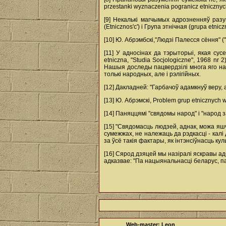
przestanki wyznaczenia pogranicz etnicznych
[9] Некалькі магчымых адрозненняў разу
(Etnicznos'c') і Група этнічная (grupa etnic
[10] Ю. Абрэмбскі,"Людзі Палесся сёння" ("Dz
[11] У адносінах да тэрыторыі, якая сус
etniczna, "Studia Socjologiczne", 1968 nr
Нашыя доследы пацвердзілі многа яго назі
толькі народных, але і рэлігійных.
[12] Дакладней: "Гарбачоў адамкнуў веру,
[13] Ю. Абрэмскі, Problem grup etnicznych w 
[14] Паняццямі "свядомы народ" і "народ 
[15] "Свядомасць людзей, аднак, можа яшчэ
сумежжах, не належаць да рэдкасці - калі
за ўсё такія фактары, як інтэнсіўнасць ку
[16] Сярод дзяцей мы назіралі яскравы ад
адказвае: "Па нацыянальнасці беларус, па 
Web-master: Leon