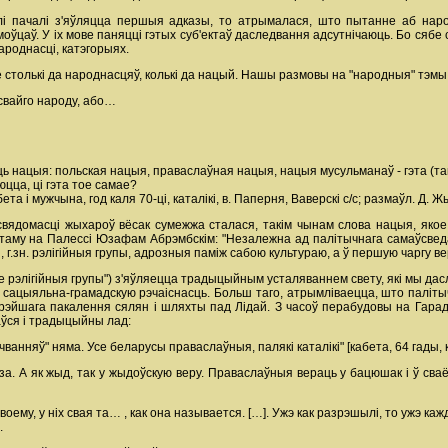
алі пачалі з'яўляцца першыя адказы, то атрымалася, што пытанне аб народ
цаў. У іх мове паняцці гэтых суб'ектаў даследвання адсутнічаюць. Бо сябе с
ароднасці, катэгорыях.
столькі да народнасцяў, колькі да нацый. Нашы размовы на "народныя" тэмы 
 свайго народу, або…
сць нацыя: польская нацыя, праваслаўная нацыя, нацыя мусульманаў - гэта (т
юцца, ці гэта тое самае?
та і мужчына, год каля 70-ці, каталікі, в. Паперня, Ваверскі с/с; размаўл. Д. Ж
свядомасці жыхароў вёсак сумежжа сталася, такім чынам слова нацыя, як
д таму на Палессі Юзафам Абрэмбскім: "Незалежна ад палітычнага самаўсвед
 г.зн. рэлігійныя групы, адрозныя паміж сабою культураю, а ў першую чаргу вер
ае рэлігійныя групы") з'яўляецца традыцыйным усталяваннем свету, які мы да
ць сацыяльна-грамадскую рэчаіснасць. Больш таго, атрымліваецца, што паліты
арэйшага пакалення сялян і шляхты пад Лідай. З часоў перабудовы на Гарад
ўся і традыцыйны лад:
няў" няма. Усе беларусы праваслаўныя, палякі каталікі" [кабета, 64 гады, кат
за. А як жыд, так у жыдоўскую веру. Праваслаўныя вераць у бацюшак і ў сваё" 
своему, у ніх свая та… , как она называется. […]. Ужэ как разрэшылі, то ужэ кажд
.