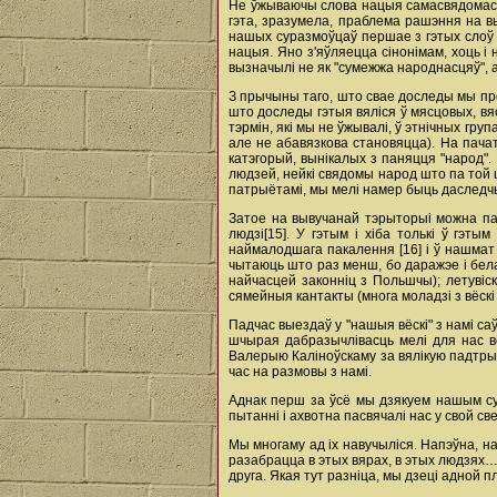
Не ўжываючы слова нацыя самасвядомасць
гэта, зразумела, праблема рашэння на в
нашых суразмоўцаў першае з гэтых слоў 
нацыя. Яно з'яўляецца сінонімам, хоць і
вызначылі не як "сумежжа народнасцяў", а
З прычыны таго, што свае доследы мы про
што доследы гэтыя вяліся ў мясцовых, вя
тэрмін, які мы не ўжывалі, ў этнічных гр
але не абавязкова становяцца). На пача
катэгорый, вынікалых з паняцця "народ".
людзей, нейкі свядомы народ што па той 
патрыётамі, мы мелі намер быць даследч
Затое на вывучанай тэрыторыі можна пак
людзі[15]. У гэтым і хіба толькі ў гэт
наймалодшага пакалення [16] і ў нашмат
чытаюць што раз менш, бо даражэе і белар
найчасцей законніц з Польшчы); летувіска
сямейныя кантакты (многа моладзі з вёскі 
Падчас выездаў у "нашыя вёскі" з намі саў
шчырая дабразычлівасць мелі для нас ве
Валерыю Каліноўскаму за вялікую падтры
час на размовы з намі.
Аднак перш за ўсё мы дзякуем нашым сура
пытанні і ахвотна пасвячалі нас у свой све
Мы многаму ад іх навучыліся. Напэўна, н
разабрацца в этых вярах, в этых людзях… І
друга. Якая тут разніца, мы дзеці адной 