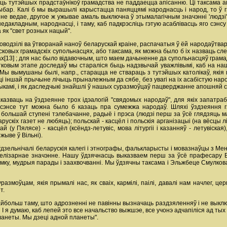
 тутэйшых прадстаўнікоў грамадства не паддаецца апісанню. Ці таксама апр
ыбар. Калі б мы вырашылі карыстацца паняццямі народнасць і народ, то ў
не ведае, другое ж ужывае амаль выключна ў этымалагічным значэнні 'людзі
 недакладным, народнасці, і таму, каб падкрэсліць гэтую асаблівасць яго сэ
 як "свет розных нацый".
водзілі ва ўтворанай наноў беларускай краіне, распачатыя ў ёй народаўтва
сковых грамадскіх супольнасцях, або таксама, як можна было б іх назваць 
упах[13] ; для нас было відавочным, што маем дачыненне да супольнасцяў грама
тковым этапе доследаў мы стараліся быць надзвычай уважлівымі, каб на на
 Мы вымушаны былі, напр., старацца не ствараць з тутэйшых католікаў, якія 
ці іншай прычыне лічыць прыналежным да сябе, без увагі на іх асабістую нар
ыкамі, і як даследчыкі знайшлі ў нашых суразмоўцаў пацверджанне апошняй с
азваць на ўздзеянне трох ідэалогій "свядомых народаў", для якіх запатра
ым сэнсе тут можна было б казаць пра сумежжа народаў. Шляхі ўздзеяння г
 большай ступені тэлебачанне, радыё і прэса (людзі перш за ўсё глядзяць 
ускіх газет не любяць); польскай - касцёл і польскія арганізацыі (на вёсцы л
й (у Пялясе) - касцёл (ксёндз-летувіс, мова літургіі і казанняў - летувіская
жыве ў Вільні).
дзельнічалі беларускія калегі і этнографы, фалькларысты і мовазнаўцы з Менск
лізарнае значэнне. Нашу ўдзячнасць выказваем перш за ўсё прафесару Вяч
мку, мудрыя парады і заахвочванні. Мы ўдзячны таксама і Эльжбеце Смулков
змоўцам, якія прымалі нас, як сваіх, кармілі, паілі, давалі нам начлег, ц
т.
айбольш таму, што адрозненні не павінны вызначаць раздзяленняў і не выключ
 я думаю, каб лепей это все начальство выжшэе, все учонэ адчапіліся ад тых л
планеты. Мы дзеці адной планеты".