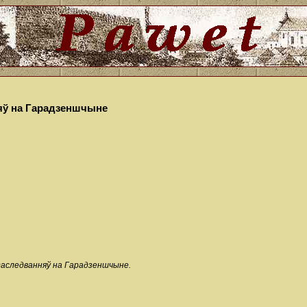
яў на Гарадзеншчыне
 даследванняў на Гарадзеншчыне.