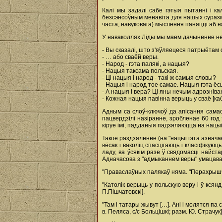
Калі мы задалі сабе гэтыя пытанні і к
безсэнсоўным менавіта для нашых суразмоў
часта, навуковага) мыслення паняцці аб н
У наваколлях Ліды мы маем дачыненне не 
- Вы сказалі, што з'яўляецеся патрыётам
- … або сваёй веры.
- Народ - гэта палякі, а нацыя?
- Нацыя таксама польская.
- Ці нацыя і народ - такі ж самыя словы?
- Нацыя і народ тое самае. Нацыя гэта ё
- А нацыя і вера? Ці яны нечым адрозніва
- Кожная нацыя павінна верыць у сваё [кабе
Адным са слоў-ключоў да апісання сама
пацвердзілі назіранне, зробленае 60 го
кіруе імі, падданыя падзяляюцца на нацыі,
Такое раздзяленне (на "нацыі гэта азнач
вёсак і ваколіц спасцігаюць і класіфікую
ладу, ва ўсякім разе ў свядомасці найст
Адначасова з "адмыканнем веры" умацава
"Праваслаўных палякаў няма. "Перахрышчван
"Католік верыць у польскую веру і ў ксянд
П.Пішчатовскі].
"Там і татары жывут […]. Ані і молятся па 
в. Пеляса, с/с Больцішкі; разм. Ю. Страчук]