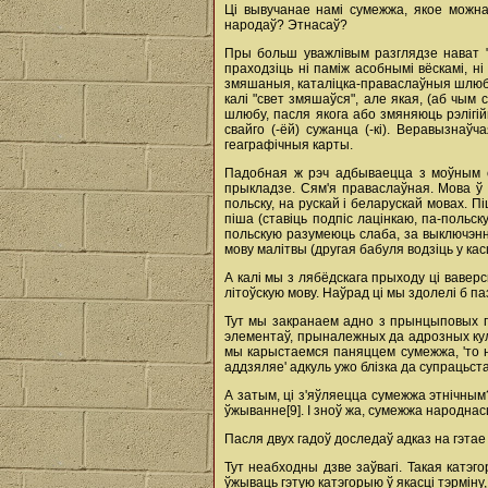
Ці вывучанае намі сумежжа, якое можна
народаў? Этнасаў?
Пры больш уважлівым разглядзе нават "
праходзіць ні паміж асобнымі вёскамі, ні 
змяшаныя, каталіцка-праваслаўныя шлюбы -
калі "свет змяшаўся", але якая, (аб чым
шлюбу, пасля якога або змяняюць рэлігій
свайго (-ёй) сужанца (-кі). Веравызна
геаграфічныя карты.
Падобная ж рэч адбываецца з моўным с
прыкладзе. Сям'я праваслаўная. Мова ў 
польску, на рускай і беларускай мовах. П
піша (ставіць подпіс лацінкаю, па-польс
польскую разумеюць слаба, за выключэнне
мову малітвы (другая бабуля водзіць у касц
А калі мы з лябёдскага прыходу ці ваверс
літоўскую мову. Наўрад ці мы здолелі б п
Тут мы закранаем адно з прынцыповых п
элементаў, прыналежных да адрозных культ
мы карыстаемся паняццем сумежжа, 'то ні 
аддзяляе' адкуль ужо блізка да супрацьстая
А затым, ці з'яўляецца сумежжа этнічным
ўжыванне[9]. І зноў жа, сумежжа народнас
Пасля двух гадоў доследаў адказ на гэтае 
Тут неабходны дзве заўвагі. Такая катэ
ўжываць гэтую катэгорыю ў якасці тэрміну,