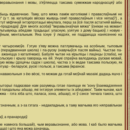
 веравызнання і мовы, з'яўляецца таксама сумежжам народнасцяў або
ыць відавочнаю. Таму, што мяжа паміж католікамі і праваслаўнымі не
у т. зв. каталіцкіх вёсках жывуць сем'і праваслаўныя і vice versa[7] , а
тут міфічнай інтэрпрэтацыі мінулага, перш за ўсё пасля астатняй вайны,
ў-прадзедаў. Для многіх асобаў "веравызнаўчая мяжа" ўзнікае на момант
льтывуюць абедзве традыцыі: уласную, узятую з дому бацькоў, і новую -
ктыўным, ментальным. Яна існуе ў людзях, не паддаецца нанясенню на
т чатырохмоўе. Гэтую з'яву можна патлумачыць на асобным, тыповым
 (перадваенная школа) і па-руску (навучыўся пасля вайны). Чыстае па-
р ажаніцца з каталічкаю). Бабуля чытае на кірыліцы і лацінцы (слаба), не
польскую і крыху гавораць на ёй. Унукі спраўна валодаюць рускаю мовай,
ю мовы (дзіцячы садок і школа), частка з іх ведае таксама польскую, як
р - беларускі, рускі і польскі, а таксама ўкраінскі.
 навакольныя з ёю вёскі, то можам да гэтай моўнай мазаікі дадаць яшчэ і
ыторыі падказвае нам разумець гэтае паняцце як 'зону ўзаемадзеяння
паядальны абшар, які інтэгруе элементы іх абедзвюх'. Такім чынам, калі
жа - гэта хіба што, паласа, зона, абшар), ні ў сэнсе 'нечага такога, што
значным, а з-за гэтага - недакладным, а таму магчыма яго няправільнае
аў, а пранародаў.
уле намнога большай), чым веравызнанне, або мова. І каб было магчыма
ецца) і што яна можа азначаць.