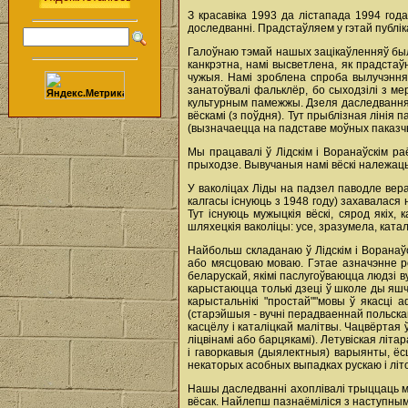
З красавіка 1993 да лістапада 1994 год
доследванні. Прадстаўляем у гэтай публік
Галоўнаю тэмай нашых зацікаўленняў был
канкрэтна, намі высветлена, як прадстаўн
чужыя. Намі зроблена спроба вылучэння 
занатоўвалі фальклёр, бо сыходзілі з ме
культурным памежжы. Дзеля даследванняў 
вёскамі (з поўдня). Тут прыблізная ліні
(вызначаецца на падставе моўных паказчык
Мы працавалі ў Лідскім і Воранаўскім ра
прыходзе. Вывучаныя намі вёскі належаць
У ваколіцах Ліды на падзел паводле вер
калгасы існуюць з 1948 году) захавалася
Тут існуюць мужыцкія вёскі, сярод якіх,
шляхецкія ваколіцы: усе, зразумела, катал
Найбольш складанаю ў Лідскім і Воранаўс
або мясцоваю моваю. Гэтае азначэнне ро
беларускай, якімі паслугоўваюцца людзі в
карыстаюцца толькі дзеці ў школе ды яшч
карыстальнікі "простай""мовы ў якасці
(старэйшыя - вучні перадваеннай польскай
касцёлу і каталіцкай малітвы. Чацвёртая 
ліцвінамі або барцякамі). Летувіская літ
і гаворкавыя (дыялектныя) варыянты, ёсц
некаторых асобных выпадках рускаю і літ
Нашы даследванні ахоплівалі трыццаць мя
вёсак. Найлепш пазнаёміліся з наступнымі