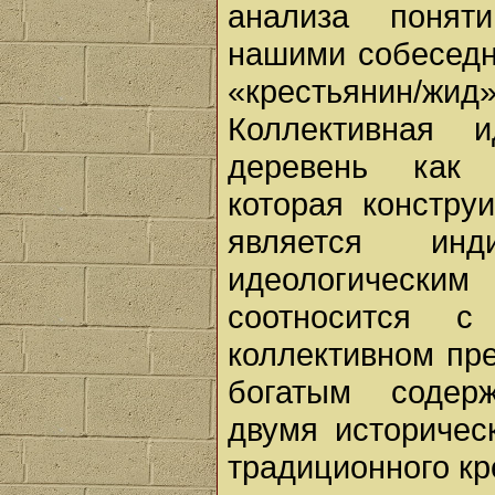
анализа поняти
нашими собеседн
«крестьянин/жид»
Коллективная и
деревень как «
которая констру
является ин
идеологическ
соотносится с
коллективном пр
богатым содерж
двумя историчес
традиционного кр