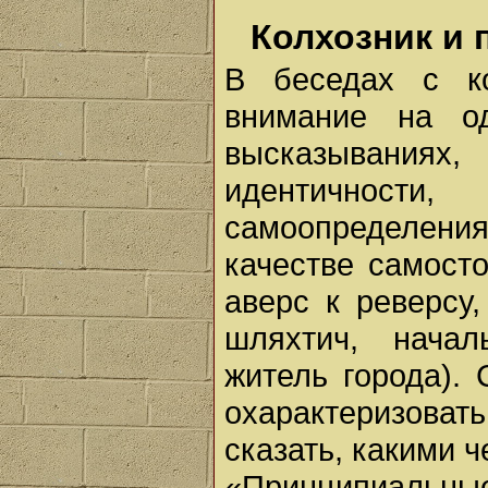
Колхозник и 
В беседах с ко
внимание на од
высказывания
идентичност
самоопределения
качестве самосто
аверс к реверсу
шляхтич, начал
житель города).
охарактеризоват
сказать, какими 
«Принципиальны