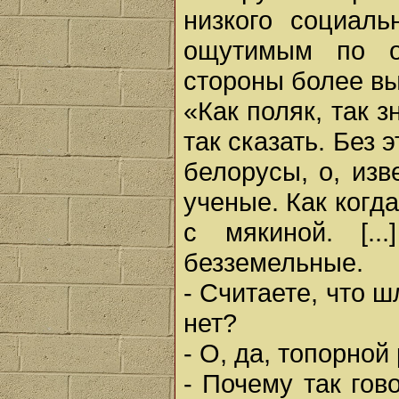
низкого социаль
ощутимым по о
стороны более вы
«Как поляк, так з
так сказать. Без 
белорусы, о, изве
ученые. Как когда
с мякиной. [..
безземельные.
- Считаете, что ш
нет?
- О, да, топорной
- Почему так гов