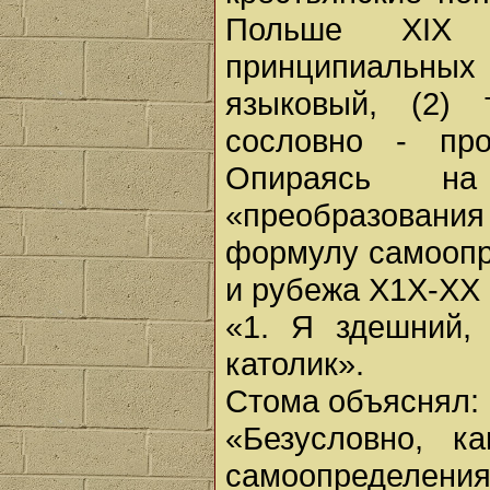
Польше XIX 
принципиальных 
языковый, (2) 
сословно - про
Опираясь на
«преобразован
формулу самоопр
и рубежа Х1Х-ХХ 
«1. Я здешний, 
католик».
Стома объяснял:
«Безусловно, к
самоопределен