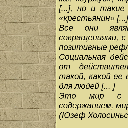
[...], но и так
«крестьянин» [...
Все они явля
сокращениями, с
позитивные рефле
Социальная дей
от действител
такой, какой ее
для людей [... ]
Это мир с ко
содержанием, ми
(Юзеф Холосиньс