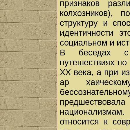
признаков разл
колхозников), п
структуру и спо
идентичности э
социальном и ист
В беседах с 
путешествиях по 
XX века, а при и
ар хаическо
бессознательн
предшествовал
национализмам.
относится к сов