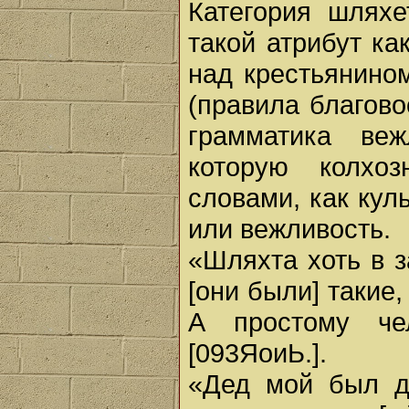
Категория шляхе
такой атрибут ка
над крестьянино
(правила благово
грамматика веж
которую колхо
словами, как кул
или вежливость.
«Шляхта хоть в з
[они были] такие,
А простому че
[093ЯоиЬ.].
«Дед мой был д