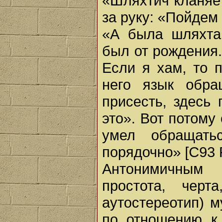
«Шляхтич кланяетс
за руку: «Пойдем 
«А была шляхта 
был от рождения.
Если я хам, то 
него язык обра
присесть, здесь 
это». Вот потому
умел обращать
порядочно» [С93 P
Антонимичным 
простота, черт
аутостереотип) м
по отношению к 