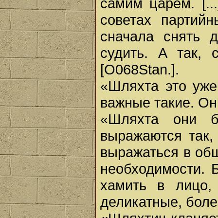
самим царем. [..
советах партий
сначала снять д
судить. А так,
[О068Stan.].
«Шляхта это уже
важные такие. Он
«Шляхта они б
выражаются так,
выражаться в обще
необходимости. 
хамить в лицо,
деликатные, боле