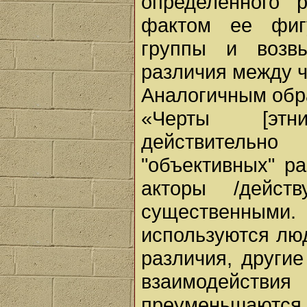
определенного р
фактом ее фиг
группы и возв
различия между ч
Аналогичным обр
«Черты [этни
действительн
"объективных" ра
акторы /дейст
существенными
используются люд
различия, другие
взаимодейст
преуменьшаются 