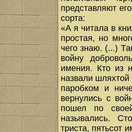
представляют его
сорта:
«А я читала в кни
простая, но мног
чего знаю. (...) Т
войну добровол
имения. Кто из н
назвали шляхтой (
паробком и ниче
вернулись с вой
пошел по свое
назывались. Ст
триста, пятьсот и