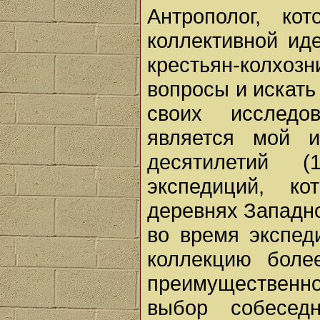
Антрополог, ко
коллективной ид
крестьян-колх
вопросы и искать
своих исследо
является мой и
десятилетий 
экспедиций, к
деревнях Западн
во время экспед
коллекцию боле
преимущественн
выбор собесед