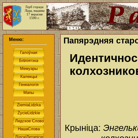
Герб горада
Ліды, наданы
17 верасня
1590 г.
Папярэдняя старо
Меню:
Идентичнос
колхозник
Крыніца:
Энгельк