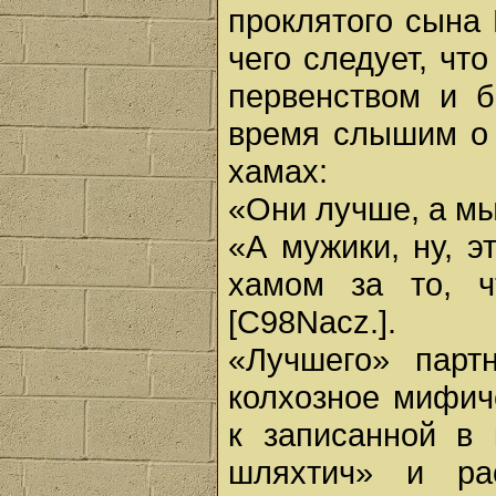
проклятого сына 
чего следует, чт
первенством и 
время слышим о 
хамах:
«Они лучше, а мы 
«А мужики, ну, э
хамом за то, ч
[С98Nacz.].
«Лучшего» парт
колхозное мифич
к записанной в 
шляхтич» и рас