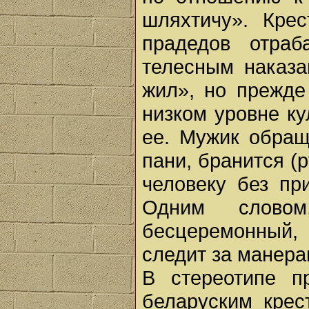
шляхтичу». Крес
прадедов отраб
телесным наказа
жил», но прежде
низком уровне к
ее. Мужик обращ
пани, бранится (
человеку без пр
Одним словом
бесцеремонный,
следит за манера
В стереотипе п
беларуским крес