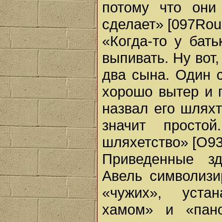
потому что они
сделает» [097Roub
«Когда-то у бат
выпивать. Ну вот
два сына. Один с
хорошо вытер и п
назвал его шляхт
значит просто
шляхетство» [О93s
Приведенные зд
Авель символизи
«чужих», уста
хамом» и «пан