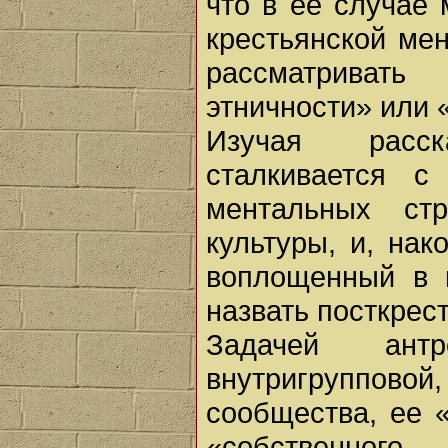
что в ее случае
крестьянской ме
рассматривать 
этничности» или 
Изучая расск
сталкивается с
ментальных стр
культуры, и, нак
воплощенный в к
назвать посткрес
Задачей антр
внутригрупповой,
сообщества, ее 
«собственно