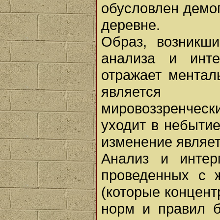
обусловлен демо
деревне.
Образ, возникши
анализа и инте
отражает ментал
является п
мировоззренческ
уходит в небыти
изменение являе
Анализ и интер
проведенных с 
(которые концент
норм и правил б