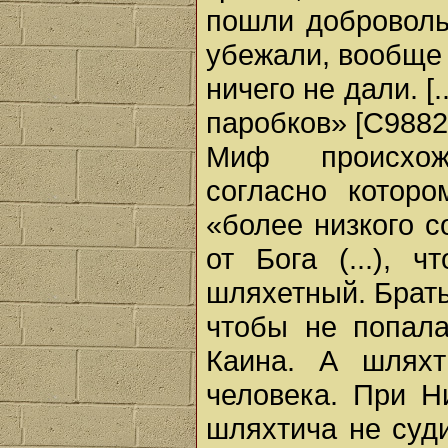
пошли добровольц
убежали, вообще 
ничего не дали. [
паробков» [С9882s
Миф происхож
согласно которо
«более низкого с
от Бога (...), 
шляхетный. Брать
чтобы не попала
Каина. А шляхт
человека. При Н
шляхтича не суд