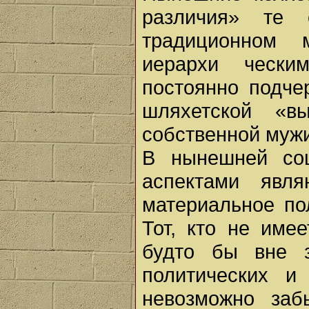
различия» те 
традиционном 
иерархи ческ
постоянно подче
шляхетской «в
собственной муж
В нынешней соц
аспектами явля
материальное по
Тот, кто не имее
будто бы вне з
политических и
невозможно заб