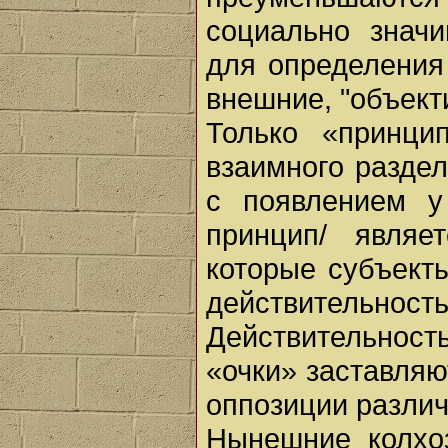
социально знач
для определения 
внешние, "объект
Только «принци
взаимного раздел
с появлением у
принцип/ являе
которые субъект
действитель
Действительнос
«очки» заставляю
оппозиции различ
Нынешние колхоз