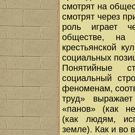
смотрят на общес
смотрят через п
роль играет че
обществе, на 
крестьянской ку
социальных пози
Понятийные ст
социальный стр
феноменам, соотв
труд» выражает
«панов» (как н
(как людям, ис
земле). Как и во