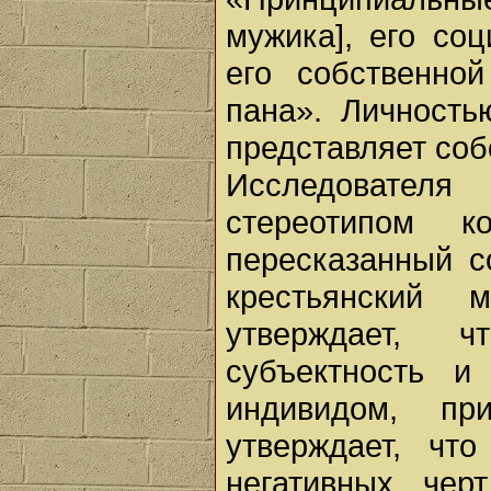
мужика], его со
его собственно
пана». Личность
представляет соб
Исследовател
стереотипом к
пересказанный с
крестьянский
утверждает, 
субъектность и
индивидом, п
утверждает, что
негативных чер