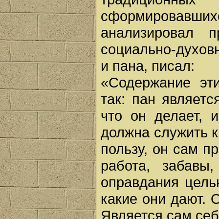
сформировавш
анализировал п
социально-духов
и пана, писал:
«Содержание эт
так: пан являет
что он делает, 
должна служить к
пользу, он сам пр
работа, забавы
оправдания цель
какие они дают. 
Является сам себ