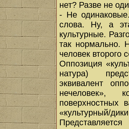
нет? Разве не од
- Не одинаковые
слова. Ну, а эт
культурные. Разг
так нормально. Н
человек второго с
Оппозиция «культ
натура) пред
эквивалент опп
нечеловек», 
поверхностных в
«культурный/дики
Представляется