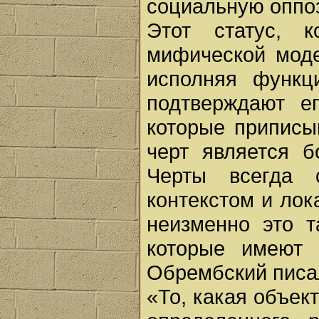
социальную оппо
Этот статус, 
мифической моде
исполняя функц
подтверждают е
которые приписы
черт является б
Черты всегда о
контекстом и лок
неизменно это т
которые имеют 
Обрембский писа
«То, какая объек