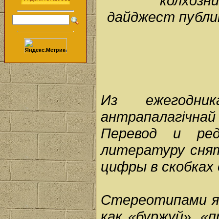
колхозни
дайджест публи
Из ежегодник
антрапалагічнай
Перевод и ред
литературу сня
цифры в скобках
Стереотипами я
как «буржуй», «