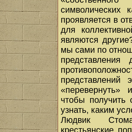
символических к
проявляется в от
для коллективно
являются другие?
мы сами по отно
представления
противоположн
представлений 
«перевернуть» и
чтобы получить 
узнать, каким ус
Людвик Стома
крестьянские по