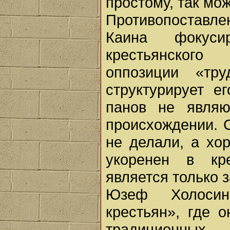
простому, так мо
Противопоставле
Каина фокуси
крестьянского
оппозиции «тр
структурирует е
панов не являю
происхождении. 
не делали, а хо
укоренен в кре
является только 
Юзеф Холосин
крестьян», где 
традиционны