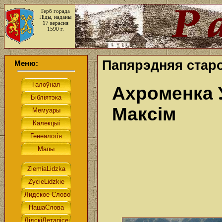
Герб горада
Ліды, наданы
17 верасня
1590 г.
Папярэдняя старо
Меню:
Ахроменка У
Максім