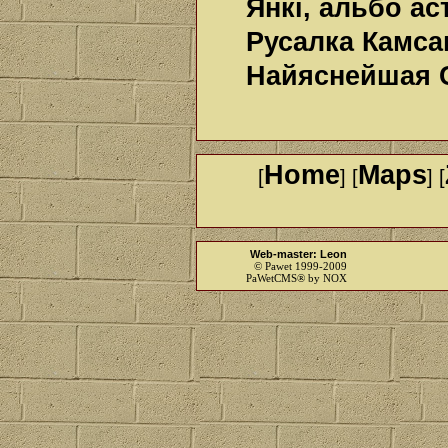
Янкі, альбо ас
Русалка Камса
Найяснейшая 
Home
Maps
[
] [
] [
Web-master: Leon
© Pawet 1999-2009
PaWetCMS® by NOX