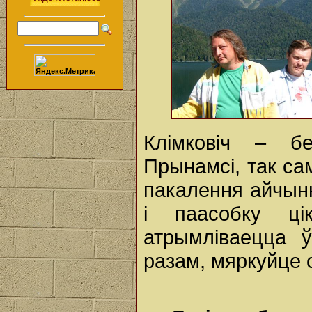
Клімковіч – бе
Прынамсі, так са
пакалення айчынн
і паасобку ці
атрымліваецца ў
разам, мяркуйце с