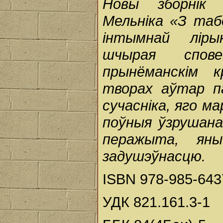
Новы зборнік 
Мельніка «З таб
інтымнай ліры
шчырая спов
прынёманскім 
творах аўтар п
сучасніка, яго ма
поўныя ўзрушана
перажыта, яны
задушэўнасцю.
ISBN 978-985-643
УДК 821.161.3-1