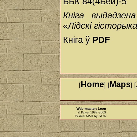
ББК 84(4Беи)-5
Кніга выдадзе
«Лідскі гісторык
Кніга ў
PDF
Home
Maps
[
] [
] [
Web-master: Leon
© Pawet 1999-2009
PaWetCMS® by NOX