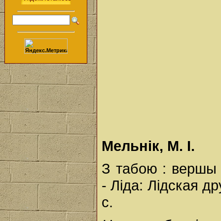
Мельнік, М. І.
З табою : вершы 
- Ліда: Лідская др
с.