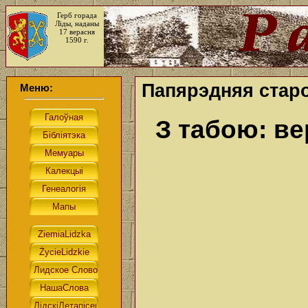
Герб горада
Ліды, наданы
17 верасня
1590 г.
Папярэдняя старо
Меню:
З табою: 