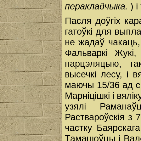
перакладчыка.
) 
Пасля доўгіх кар
гатоўкі для выпл
не жадаў чакаць,
Фальваркі Жукі,
парцэляцыю, та
высечкі лесу, і в
маючы 15/36 ад с
Марніцішкі і вялі
узялі Рамана
Раствароўскія з 
частку Баярскага
Тамашоўцы і Вало