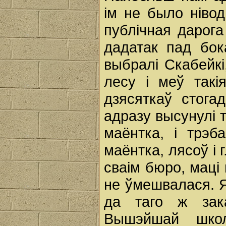
ім не было нівод
публічная дарога
дадатак пад бок
выбралі Скабейкі
лесу і меў такія
дзясяткаў стога
адразу высунулі 
маёнтка, і трэб
маёнтка, лясоў і 
сваім бюро, маці
не ўмешвалася. Я
да таго ж зак
Вышэйшай шко