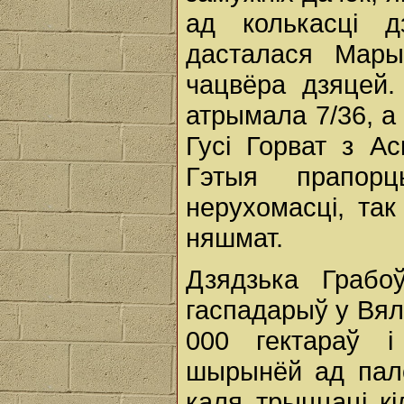
ад колькасці д
дасталася Мары
чацвёра дзяцей.
атрымала 7/36, а 
Гусі Горват з Ас
Гэтыя прапор
нерухомасці, так
няшмат.
Дзядзька Грабо
гаспадарыў у Вял
000 гектараў 
шырынёй ад пало
каля трыццаці к