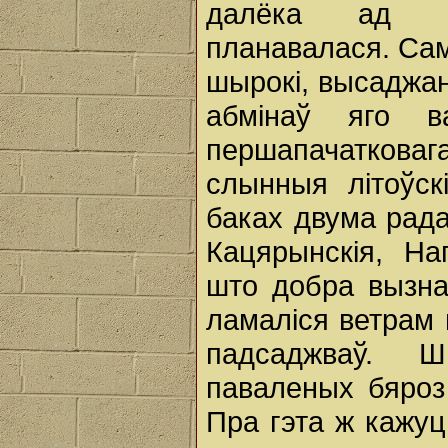
далёка ад м
планавалася. Сам
шырокі, высаджан
абмінаў яго 
першапачатковаг
слынныя літоўск
баках двума рада
Кацярынскія, На
што добра вызна
ламаліся ветрам ц
падсаджваў. 
паваленых бяроз
Пра гэта ж кажуц