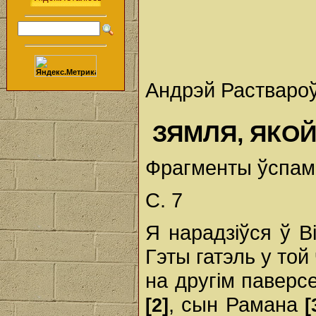
Андрэй Раствароў
ЗЯМЛЯ, ЯКО
Фрагменты ўспам
C. 7
Я нарадзіўся ў Ві
Гэты гатэль у той
на другім паверс
, сын Рамана
[2]
[