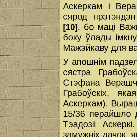
Аскеркам і Вера
сярод прэтэндэн
, бо маці Важ
[10]
боку ўлады імкн
Мажэйкаву для ва
У апошнім падзел
сястра Грабоўс
Стэфана Верашчак
Грабоўскіх, як
Аскеркам). Выраш
15/36 перайшло 
Тэадозіі Аскерк
замужніх дачок, я