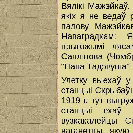
Вялікі Мажэйкаў. 
якіх я не ведаў 
палову Мажэйка
Наваградкам: 
прыгожымі ляса
Сапліцова (Чомбр
"Пана Тадэвуша".
Улетку выехаў у
станцыі Скрыбаў
1919 г. тут выгр
станцыі ехаў 
вузкакалейцы С
ваганетцы, якую