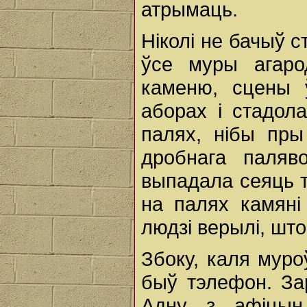
атрымаць.
Ніколі не бачыў с
ўсе муры агаро
каменю, сцены 
аборах і стадол
палях, нібы пры
дробнага паляв
выпадала сеяць т
на палях камяні
людзі верылі, што
Збоку, каля муро
быў тэлефон. За
Адну з афіцын 