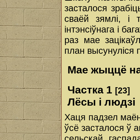
засталося зрабіц
сваёй зямлі, і 
інтэнсіўнага і ба
раз мае зацікаў
план высунуліся 
Мае жыццё на
Частка 1
[23]
Лёсы і людзі
Хаця падзел маён
ўсё засталося ў а
сельскай гаспад