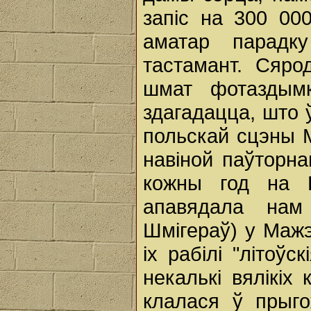
запіс на 300 00
аматар парадк
тастамант. Сяро
шмат фотаздым
здагадацца, што ў
польскай сцэны 
навіной паўторн
кожны год на В
апавядала нам
Шмігераў) у Мажэ
іх рабілі "літоўс
некалькі вялікіх
клалася ў прыго