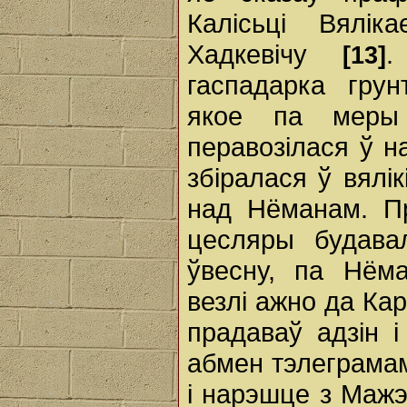
Калісьці Вялі
Хадкевічу
.
[13]
гаспадарка гру
якое па меры
перавозілася ў н
збіралася ў вял
над Нёманам. Пр
цесляры будавал
ўвесну, па Нём
везлі ажно да Кар
прадаваў адзін 
абмен тэлеграмам
і нарэшце з Мажэ