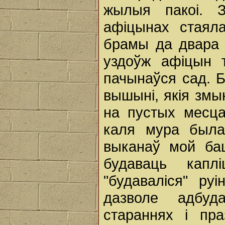
жылыя пакоі. 
афіцынах стаяла
брамы да двара 
уздоўж афіцын 
пачынаўся сад. Б
вышыні, якія змык
на пустых месца
каля мура была
выканаў мой б
будаваць капл
"будаваліся" ру
дазволе адбуд
стараннях і пр