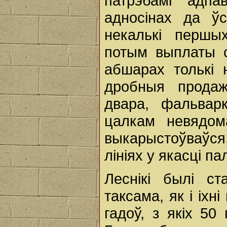
патрэбамі адпа
адносінах да ў
некалькі першы
потым выплаты с
абшарах толькі н
дробныя продаж
двара, фальварк
цалкам невядом
выкарыстоўваўся
лініях у якасці п
Леснікі былі ст
таксама, як і іхн
гадоў, з якіх 50