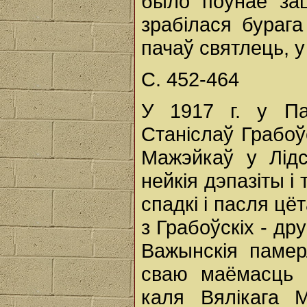
было поўнае зац
зрабілася бурага
пачаў святлець, 
С. 452-464
У 1917 г. у Па
Станіслаў Грабоў
Мажэйкаў у Лідс
нейкія дэпазіты і
спадкі і пасля цё
з Грабоўскіх - др
Важынскія памер
сваю маёмасць -
каля Вялікага М