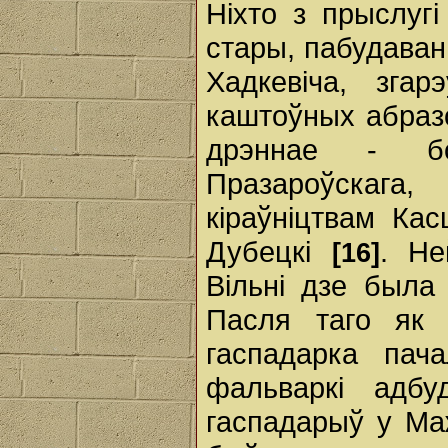
Ніхто з прыслугі
стары, пабудаван
Хадкевіча, зга
каштоўных абразо
дрэннае - бо
Празароўскаг
кіраўніцтвам Кас
Дубецкі
. Не
[16]
Вільні дзе была
Пасля таго як
гаспадарка пача
фальваркі адбу
гаспадарыў у Ма