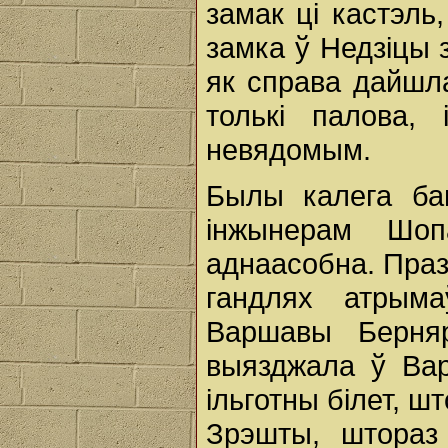
замак ці кастэль
замка ў Недзіцы 
як справа дайшл
толькі палова,
невядомым.
Былы калега ба
інжынерам Шо
аднаасобна. Праз
гандлях атрым
Варшавы Берняр
выязджала ў Вар
ільготны білет, ш
Зрэшты, штораз