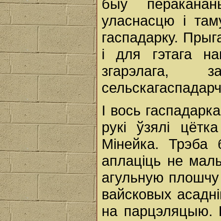
быў перакана
уласнасцю і там
гаспадарку. Пры
і для гэтага н
згарэлага, з
сельскагаспадар
І вось гаспадарка
рукі ўзялі цётк
Мінейка. Трэба 
аплаціць не мал
агульную плошчу і
вайсковых асадні
на парцэляцыю. 