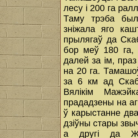
лесу і 200 га рал
Таму трэба был
зніжала яго каш
прылягаў да Скаб
бор меў 180 га,
далей за ім, праз
на 20 га. Тамашо
за 6 км ад Скаб
Вялікім Мажэй
прададзены на аг
ў карыстанне два
дзіўны стары звы
а другі да Ж