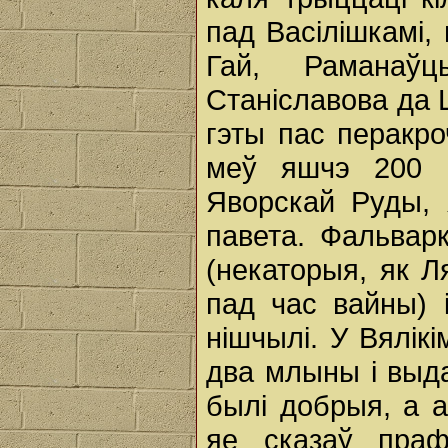
пад Васілішкамі,
Гай, Раманаўц
Станіславова да
гэты пас перакро
меў яшчэ 200 г
Яворскай Руды, 
павета. Фальвар
(некаторыя, як Л
пад час вайны) 
нішчылі. У Вялік
два млыны і выда
былі добрыя, а а
яе сказаў пра