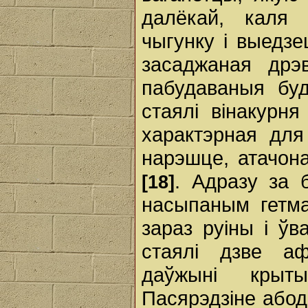
далёкай, каля 
чыгунку і выедзе
засаджаная дрэ
пабудаваныя буд
стаялі вінакурн
характэрная для
нарэшце, атачон
. Адразу за 
[18]
насыпаным гетма
зараз руіны і ўв
стаялі дзве аф
даўжыні крыт
Пасярэдзіне абодв