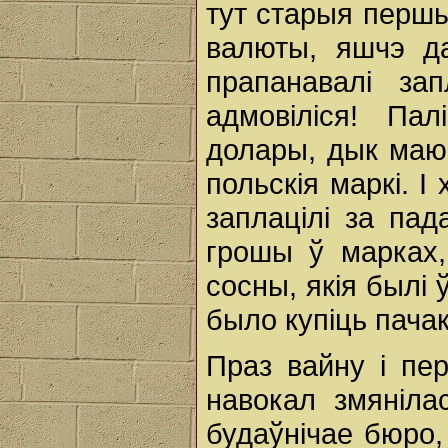
тут старыя першы
валюты, яшчэ да
прапанавалі за
адмовіліся! Па
долары, дык маюць
польскія маркі. І 
заплацілі за пад
грошы ў марках
сосны, якія былі
было купіць пачак
Праз вайну і п
навокал змяніла
будаўнічае бюро,