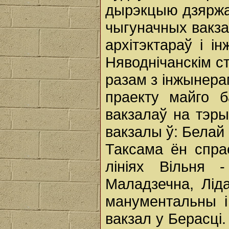
дырэкцыю дзяржаў
чыгуначных вакза
архітэктараў і і
Няводнічанскім с
разам з інжынера
праекту майго 
вакзалаў на тэр
вакзалы ў: Белай 
Таксама ён спра
лініях Вільня 
Маладзечна, Лід
манументальны і
вакзал у Берасці.