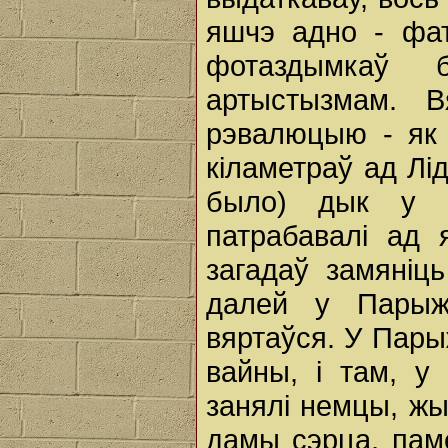
яшчэ адно - фат
фотаздымкаў 
артыстызмам. В
рэвалюцыю - як 
кіламетраў ад Лі
было) дык у 
патрабавалі ад 
загадаў замяніц
далей у Парыж
вяртаўся. У Пары
вайны, і там, у
занялі немцы, жы
дамы сэрца, пам