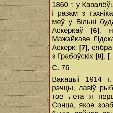
1860 г. у Кавалё
і разам з тэхнік
меў у Вільні бу
Аскеркаў
, н
[6]
Мажэйкаве Лідск
Аскеркі
, сябра
[7]
з Грабоўскіх
. [
[8]
С. 76
Вакацыі 1914 г.
рэчцы, лавіў рыб
тое лета я пер
Сонца, якое зраб