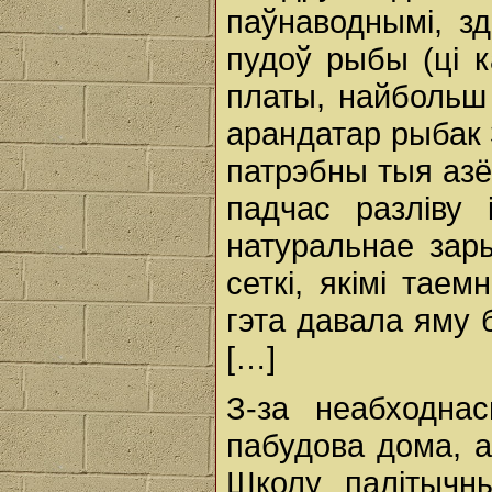
паўнаводнымі, зд
пудоў рыбы (ці к
платы, найбольш
арандатар рыбак 
патрэбны тыя азё
падчас разліву 
натуральнае зар
сеткі, якімі тае
гэта давала яму 
[…]
З-за неабходна
пабудова дома, а
Школу палітычн