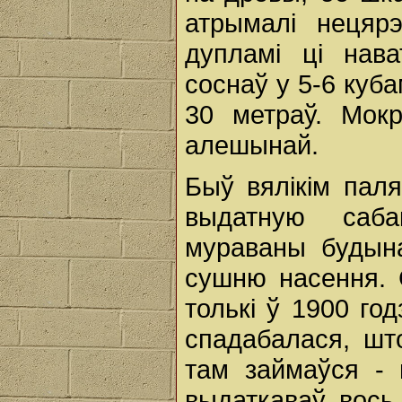
атрымалі нецяр
дупламі ці нав
соснаў у 5-6 куб
30 метраў. Мокр
алешынай.
Быў вялікім пал
выдатную са
мураваны будын
сушню насення. 
толькі ў 1900 го
спадабалася, шт
там займаўся -
выдаткаваў, вось