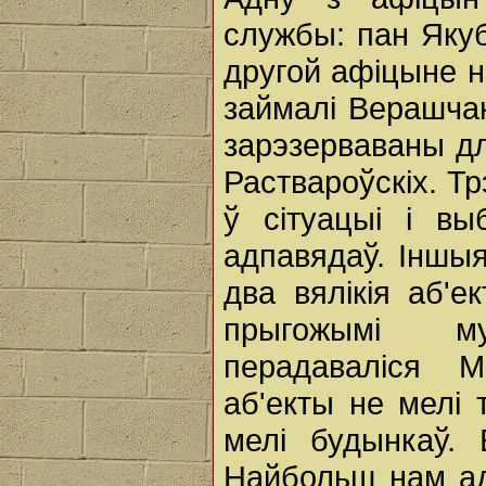
службы: пан Якуб
другой афіцыне н
займалі Верашчакі
зарэзерваваны для
Раствароўскіх. Т
ў сітуацыі і вы
адпавядаў. Іншыя
два вялікія аб'е
прыгожымі м
перадаваліся М
аб'екты не мелі 
мелі будынкаў. Е
Найбольш нам ад