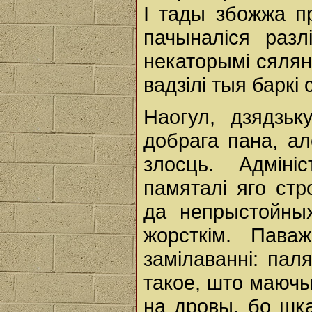
І тады збожжа п
пачыналіся разл
некаторымі сялян
вадзілі тыя баркі
Наогул, дзядзьк
добрага пана, ал
злосць. Адміні
памяталі яго стр
да непрыстойны
жорсткім. Пава
замілаванні: пал
такое, што маючы
на дровы, бо шк