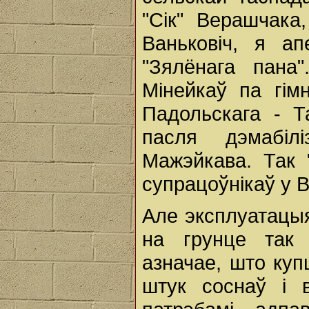
"Сік" Верашчак
Ваньковіч, я а
"Зялёнага пана
Мінейкаў па гім
Падольскага - Т
пасля дэмабіл
Мажэйкава. Так
супрацоўнікаў у 
Але эксплуатацыя
на грунце так 
азначае, што куп
штук соснаў і в