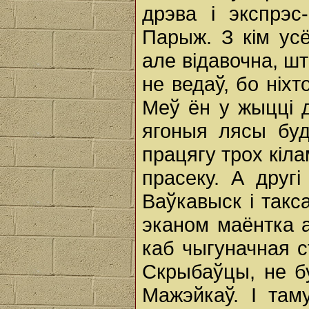
дрэва і экспрэс
Парыж. З кім ус
але відавочна, ш
не ведаў, бо ніхто
Меў ён у жыцці д
ягоныя лясы буд
працягу трох кіл
прасеку. А другі
Ваўкавыск і такс
эканом маёнтка 
каб чыгуначная 
Скрыбаўцы, не б
Мажэйкаў. І та