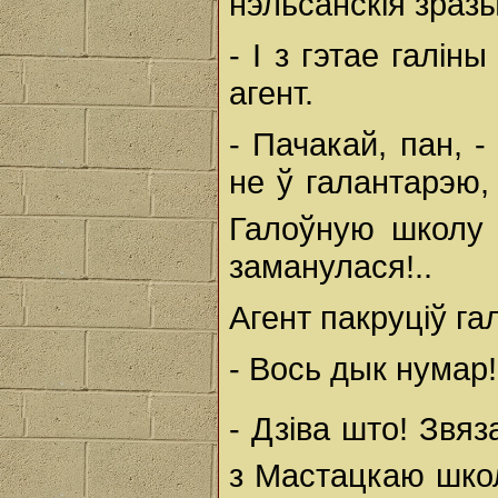
нэльсанскія зра
- І з гэтае галін
агент.
- Пачакай, пан, -
не ў галантарэю,
Галоўную школ
заманулася!..
Агент пакруціў га
- Вось дык нумар!
- Дзіва што! Зв
з Мастацкаю шк