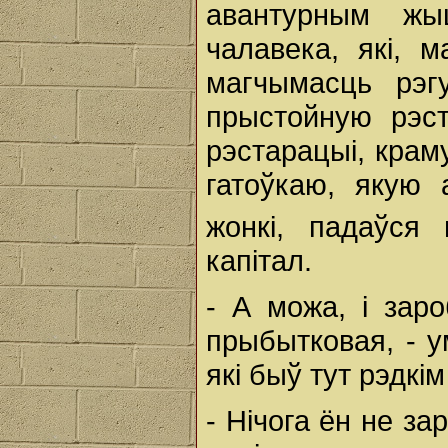
авантурным жы
чалавека, які, 
магчымасць рэг
прыстойную рэс
рэстарацыі, краму
гатоўкаю, якую
жонкі, падаўся
капітал.
- А можа, і зар
прыбытковая, - у
які быў тут рэдкім
- Нічога ён не за