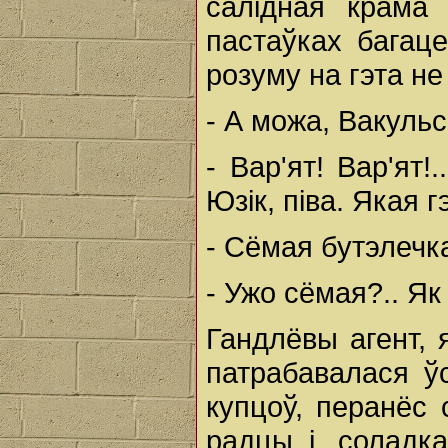
салідная крама
пастаўках бага
розуму на гэта не
- А можа, Вакуль
- Вар'ят! Вар'ят
Юзік, піва. Якая г
- Сёмая бутэлечк
- Ужо сёмая?.. Як
Гандлёвы агент,
патрабавалася ў
купцоў, перанёс
радцы і, соладк