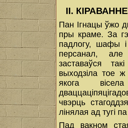
II. КІРАВАН
Пан Ігнацы ўжо д
пры краме. За г
падлогу, шафы і
персанал, ал
заставаўся та
выходзіла тое ж
якога вісел
дваццаціпяцігад
чвэрць стагоддз
лінялая ад тугі па
Пад вакном ста