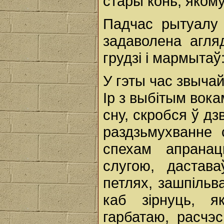
стары конь, якому
Падчас рытуалу 
задаволена агля
грудзі і мармытаў:
У гэты час звычай
Ір з выбітым вока
сну, скробся ў дз
раздзьмухванне 
спехам апранац
слугою, дастав
петлях, зашпільв
каб зірнуць, я
гарбатаю, расчэс