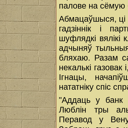
палове на сёмую 
Абмацаўшыся, ці ё
гадзіннік і па
шуфлядкі вялікі 
адчыняў тыльныя
бляхаю. Разам са
некалькі газовак 
Ігнацы, начапі
нататніку спіс сп
"Аддаць у банк
Люблін тры аль
Перавод у Вен