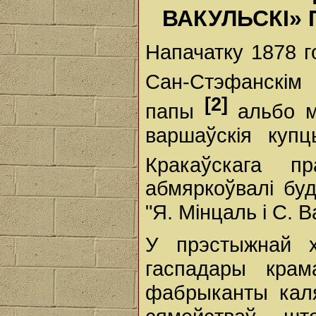
ВАКУЛЬСКІ»
Напачатку 1878 г
Сан-Стэфанскім
[2]
папы
альбо 
варшаўскія купц
Кракаўскага 
абмяркоўвалі бу
"Я. Мінцаль і С. В
У прэстыжнай х
гаспадары крам
фабрыканты каля