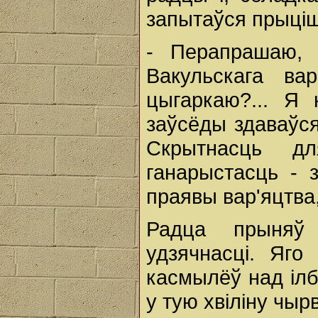
запытаўся прыці
- Перапрашаю,
Вакульскага ва
цыгаркаю?... Я
заўсёды здаваўс
Скрытнасць д
ганарыстасць - 
праявы вар'яцтва,
Радца прыняў
удзячнасці. Яго
касмылёў над ілб
у тую хвіліну чыр