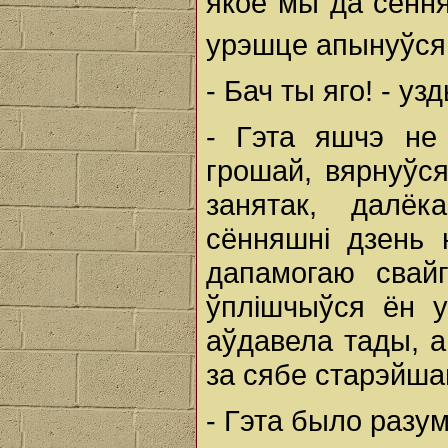
якое мы да сёння
урэшце апынуўся 
- Бач ты яго! - у
- Гэта яшчэ не
грошай, вярнуўс
занятак, далё
сённяшні дзень 
дапамогаю свай
ўплішчыўся ён у
аўдавела тады, а
за сябе старэйша
- Гэта было разум