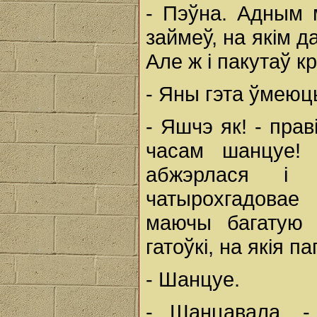
- Пэўна. Адным 
займеў, на якім д
Але ж і пакутаў 
- Яны гэта ўмею
- Яшчэ як! - прав
часам шанцуе!
абжэрлася і 
чатырохгадовае 
маючы багатую 
гатоўкі, на якія 
- Шанцуе.
- Шанцавала, -