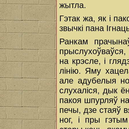
жытла.
Гэтак жа, як і пак
звычкі пана Ігнац
Ранкам прачына
прыслухоўваўся, ц
на крэсле, і гляд
лінію. Яму хацел
але адубелыя ног
слухаліся, дык ё
пакоя шпурляў на
печы, дзе стаяў в
ног, і пры гэты