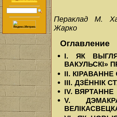
Пераклад М. Ха
Жарко
Оглавление
I. ЯК ВЫГЛ
ВАКУЛЬСКІ» П
II. КІРАВАНН
III. ДЗЁННІК 
IV. ВЯРТАННЕ
V. ДЭМАК
ВЕЛІКАСВЕЦК