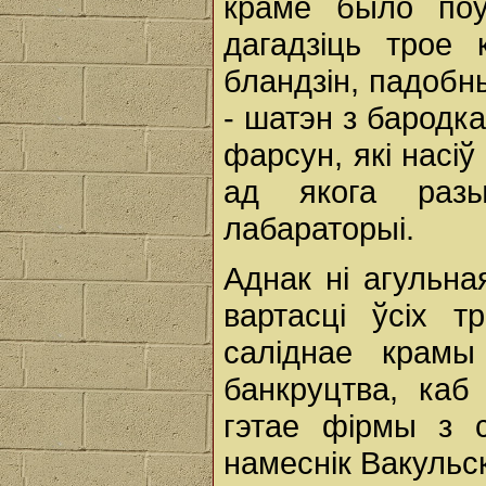
краме было поўн
дагадзіць трое 
бландзін, падобны
- шатэн з бародка
фарсун, які насіў
ад якога разы
лабараторыі.
Аднак ні агульна
вартасці ўсіх т
саліднае крам
банкруцтва, каб
гэтае фірмы з 
намеснік Вакульск