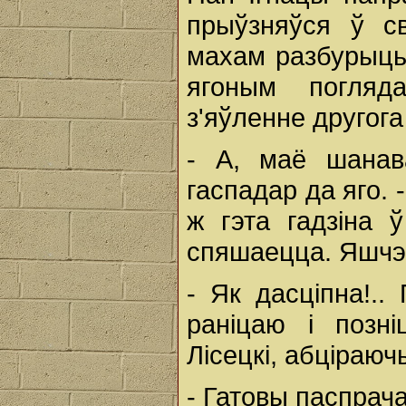
прыўзняўся ў с
махам разбурыць
ягоным погляд
з'яўленне другога
- А, маё шанав
гаспадар да яго.
ж гэта гадзіна ў
спяшаецца. Яшчэ, 
- Як дасціпна!..
раніцаю і позн
Лісецкі, абціраюч
- Гатовы паспрач