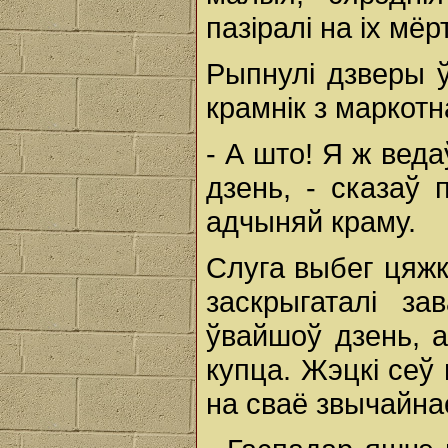
пазіралі на іх мё
Рыпнулі дзверы ў
крамнік з маркот
- А што! Я ж вед
дзень, - сказаў 
адчыняй краму.
Слуга выбег цяжка
заскрыгаталі за
ўвайшоў дзень, ад
купца. Жэцкі сеў
на сваё звычайна