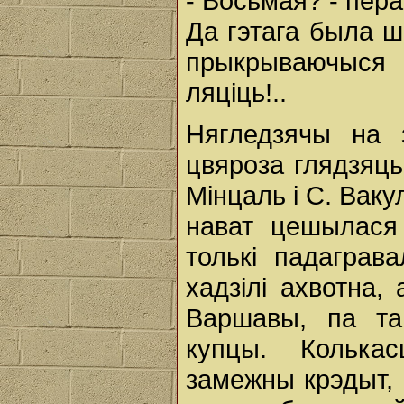
- Восьмая? - пер
Да гэтага была ш
прыкрываючыся 
ляціць!..
Нягледзячы на 
цвяроза глядзяць
Мінцаль і С. Ваку
нават цешылася 
толькі падаграва
хадзілі ахвотна,
Варшавы, па тав
купцы. Колька
замежны крэдыт, 