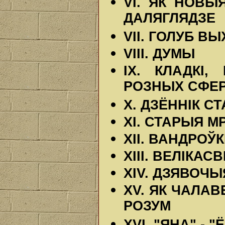
VI. ЯК НОВЫ
ДАЛЯГЛЯДЗЕ
VII. ГОЛУБ В
VIII. ДУМЫ
IX. КЛАДКІ
РОЗНЫХ СФЕ
X. ДЗЁННІК С
XI. СТАРЫЯ М
XII. ВАНДРОЎ
XIII. ВЕЛІКА
XIV. ДЗЯВОЧ
XV. ЯК ЧАЛА
РОЗУМ
XVI. "ЯНА" - "