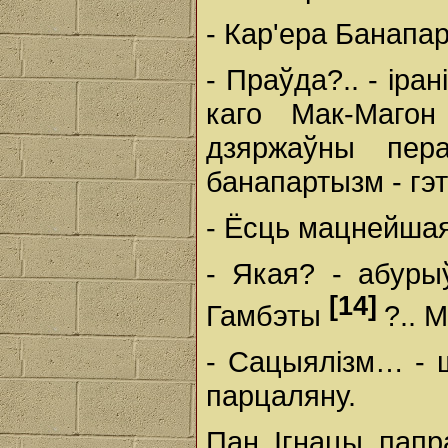
- Кар'ера Банапа
- Праўда?.. - іра
каго Мак-Магон
дзяржаўны пер
банапартызм - гэта
- Ёсць мацнейшая
- Якая? - абуры
[14]
Гамбэты
?.. 
- Сацыялізм… - 
парцаляну.
Пан Ігнацы папр