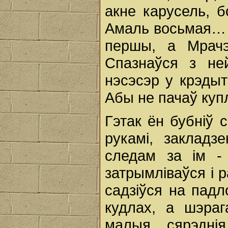
акне карусель, б
Амаль восьмая… 
першы, а Мрачэў
Спазнаўся з не
нэсэсэр у крэд
Абы не пачаў купл
Гэтак ён бубніў 
рукамі, закладз
следам за ім -
затрымліваўся і 
садзіўся на падл
кудлах, а шэра
малыя, сярэднія