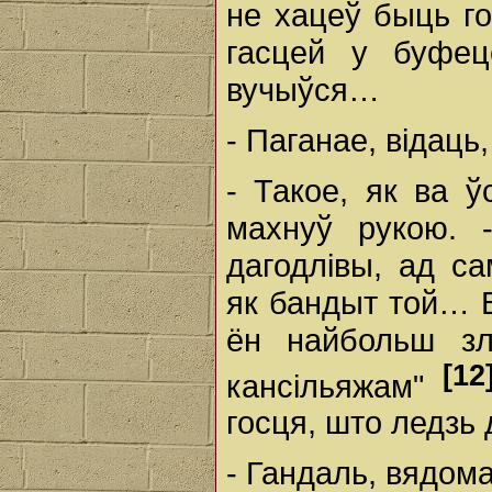
не хацеў быць г
гасцей у буфец
вучыўся…
- Паганае, відаць
- Такое, як ва ў
махнуў рукою. 
дагодлівы, ад са
як бандыт той… Вя
ён найбольш зл
[12
кансільяжам"
госця, што ледзь 
- Гандаль, вядома