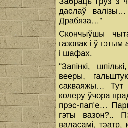
Забраць груз з 
даслаў валізы…
Драбяза…"
Скончыўшы чыта
газовак і ў гэтым
і шафах.
"Запінкі, шпіль
вееры, гальшту
сакваяжы… Тут 
колеру ўчора прада
прэс-пап'е… Пар
гэты вазон?.. 
валасамі, тэатр,