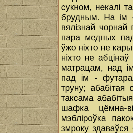
сукном, некалі т
брудным. На ім -
вялізнай чорнай 
пара медных пад
ўжо ніхто не кары
ніхто не абціна
матрацам, над ім
пад ім - футара
труну; абабітая 
таксама абабітыя
шафка цёмна-в
мэбліроўка пако
змроку здаваўся