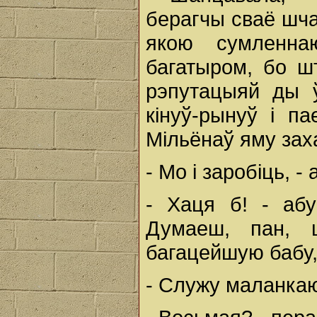
берагчы сваё шча
якою сумленн
багатыром, бо шт
рэпутацыяй ды ў
кінуў-рынуў і п
Мільёнаў яму зах
- Мо і заробіць, - 
- Хаця б! - абу
Думаеш, пан, 
багацейшую бабу,
- Служу маланкаю