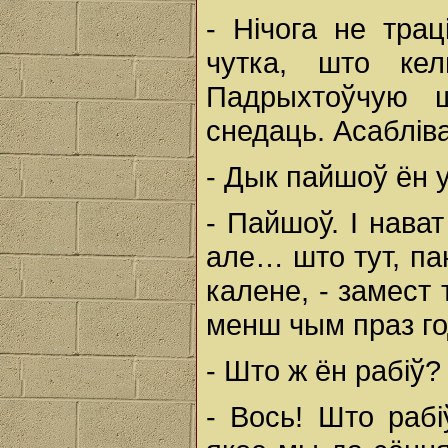
- Нічога не тра
чутка, што ке
Падрыхтоўчую 
снедаць. Асабліва
- Дык пайшоў ён
- Пайшоў. І нава
але… што тут, па
калене, - замест 
менш чым праз го
- Што ж ён рабіў?
- Вось! Што раб