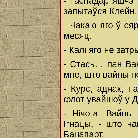
- Гаспадар яшчэ 
запытаўся Клейн.
- Чакаю яго ў сяр
месяц.
- Калі яго не зат
- Стась… пан Ваку
мне, што вайны н
- Курс, аднак, п
флот увайшоў у 
- Нічога. Вайны
Ігнацы, - што н
Банапарт.