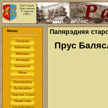
Герб горада
Ліды, наданы
17 верасня
1590 г.
Папярэдняя старо
Меню:
Прус Баляс