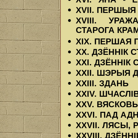
XVII. ПЕРШЫЯ
XVIII. УРА
СТАРОГА КРА
XIX. ПЕРШАЯ
XX. ДЗЁННІК 
XXI. ДЗЁННІК
XXII. ШЭРЫЯ 
XXIII. ЗДАНЬ
XXIV. ШЧАСЛІ
XXV. ВЯСКОВ
XXVI. ПАД А
XXVII. ЛЯСЫ, 
XXVIII. ДЗЁНН