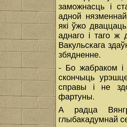
заможнасць і ст
адной нязменнай 
які ўжо дваццац
аднаго і таго ж 
Вакульскага здаў
збядненне.
- Бо жабраком і 
скончыць урэшце
справы і не зд
фартуны.
А радца Вянг
глыбакадумнай се