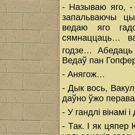
- Называю яго, -
запальваючы цы
ведаю яго га
сямнаццаць… в
годзе… Абедаць
Ведаў пан Гопфер
- Анягож…
- Дык вось, Ваку
даўно ўжо перава
- У гандлі вінамі 
- Так. І як цяпер