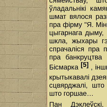
сямействаў, ш
ўладальнікі камя
шмат вялося разм
пра фірму "Я. Мін
цыгарнага дыму, 
шкла, жыхары гэ
спрачаліся пра п
пра банкруцтва 
[5]
Бісмарка
, ін
крытыкавалі дзея
сцвярджалі, што 
што горшае…
Пан Дэклеўскі