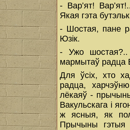
- Вар'ят! Вар'ят!
Якая гэта бутэль
- Шостая, пане р
Юзік.
- Ужо шостая?.. 
мармытаў радца В
Для ўсіх, хто х
радца, харчэўню
лёкаяў - прычыны
Вакульскага і яго
ж ясныя, як пол
Прычыны гэтыя 