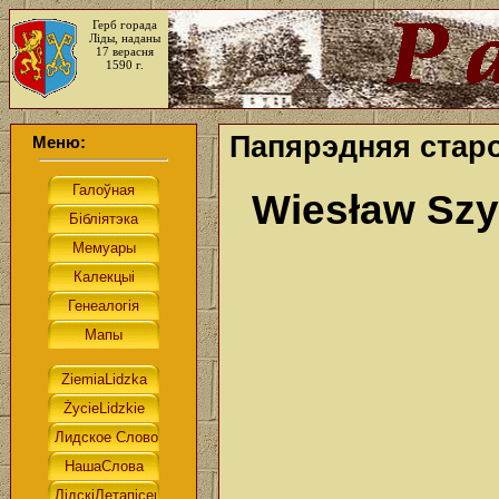
Герб горада
Ліды, наданы
17 верасня
1590 г.
Папярэдняя старо
Меню:
Wiesław Szy