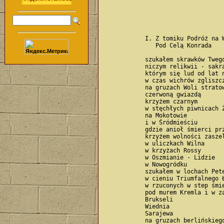
            I. Z tomiku Podróż na W
               Pod Celą Konrada

            szukałem skrawków Twego
            niczym relikwii - sakra
            którym się lud od lat n
            w czas wichrów zgliszcz
            na gruzach Woli stratow
            czerwoną gwiazdą

            krzyżem czarnym

            w stęchłych piwnicach Ż
            na Mokotowie

            i w Śródmieściu

            gdzie anioł śmierci prz
            krzyżem wolności zaszel
            w uliczkach Wilna

            w krzyżach Rossy

            w Oszmianie - Lidzie

            w Nowogródku

            szukałem w lochach Pete
            w cieniu Triumfalnego Ł
            w rzuconych w step śmie
            pod murem Kremla i w za
            Brukseli

            Wiednia

            Sarajewa

            na gruzach berlińskiego