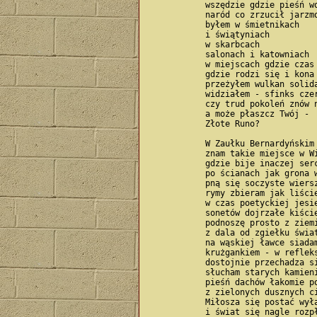
            wszędzie gdzie pieśń wo
            naród co zrzucił jarzmo
            byłem w śmietnikach

            i świątyniach

            w skarbcach

            salonach i katowniach

            w miejscach gdzie czas 
            gdzie rodzi się i kona 
            przeżyłem wulkan solida
            widziałem - sfinks czer
            czy trud pokoleń znów n
            a może płaszcz Twój -

            Złote Runo?

            W Zaułku Bernardyńskim

            znam takie miejsce w Wi
            gdzie bije inaczej serc
            po ścianach jak grona w
            pną się soczyste wiersz
            rymy zbieram jak liście
            w czas poetyckiej jesie
            sonetów dojrzałe kiście
            podnoszę prosto z ziemi
            z dala od zgiełku świat
            na wąskiej ławce siadam
            krużgankiem - w refleks
            dostojnie przechadza si
            słucham starych kamieni
            pieśń dachów łakomie po
            z zielonych dusznych ci
            Miłosza się postać wyła
            i świat się nagle rozpł