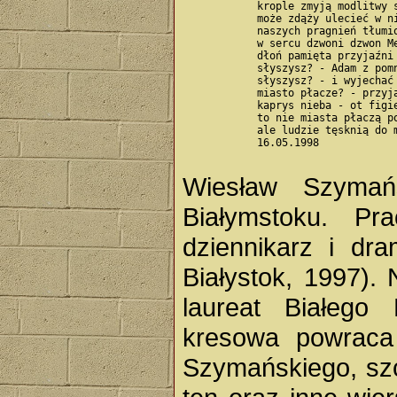
            krople zmyją modlitwy s
            może zdąży ulecieć w ni
            naszych pragnień tłumio
            w sercu dzwoni dzwon Me
            dłoń pamięta przyjaźni 
            słyszysz? - Adam z pomn
            słyszysz? - i wyjechać 
            miasto płacze? - przyja
            kaprys nieba - ot figie
            to nie miasta płaczą po
            ale ludzie tęsknią do m
            16.05.1998

Wiesław Szymań
Białymstoku. Pr
dziennikarz i dra
Białystok, 1997). 
laureat Białego
kresowa powraca
Szymańskiego, szc