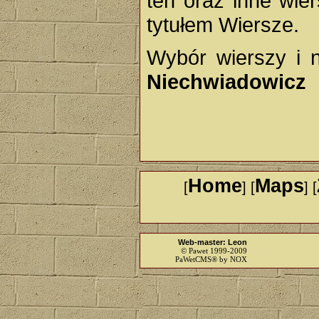
ten oraz inne wie
tytułem Wiersze.
Wybór wierszy i 
Niechwiadowicz
Home
Maps
[
] [
] [
Web-master: Leon
© Pawet 1999-2009
PaWetCMS® by NOX