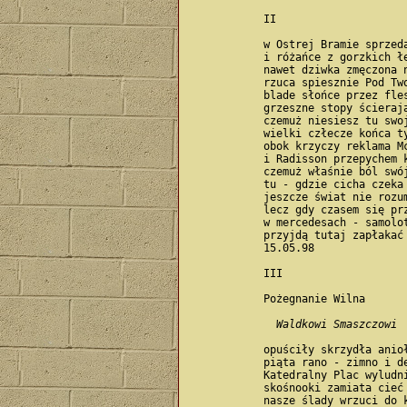
            II

            w Ostrej Bramie sprzeda
            i różańce z gorzkich łe
            nawet dziwka zmęczona n
            rzuca spiesznie Pod Two
            blade słońce przez fles
            grzeszne stopy ścierają
            czemuż niesiesz tu swoj
            wielki człecze końca ty
            obok krzyczy reklama Mc
            i Radisson przepychem k
            czemuż właśnie ból swój
            tu - gdzie cicha czeka 
            jeszcze świat nie rozum
            lecz gdy czasem się prz
            w mercedesach - samolot
            przyjdą tutaj zapłakać 
            15.05.98

            III

            Pożegnanie Wilna

Waldkowi Smaszczowi
            opuściły skrzydła anioł
            piąta rano - zimno i de
            Katedralny Plac wyludni
            skośnooki zamiata cieć

            nasze ślady wrzuci do k