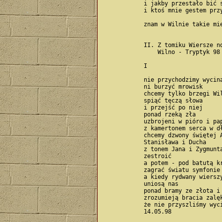
            i jakby przestało bić s
            i ktoś mnie gestem przy
            znam w Wilnie takie mie
            II. Z tomiku Wiersze no
                Wilno - Tryptyk 98

            I

            nie przychodzimy wycina
            ni burzyć mrowisk

            chcemy tylko brzegi Wil
            spiąć tęczą słowa

            i przejść po niej

            ponad rzeką zła

            uzbrojeni w pióro i pap
            z kamertonem serca w dł
            chcemy dzwony świętej A
            Stanisława i Ducha

            z tonem Jana i Zygmunta
            zestroić

            a potem - pod batutą kr
            zagrać światu symfonie 
            a kiedy rydwany wierszy
            uniosą nas

            ponad bramy ze złota i 
            zrozumieją bracia zalęk
            że nie przyszliśmy wyci
            14.05.98
