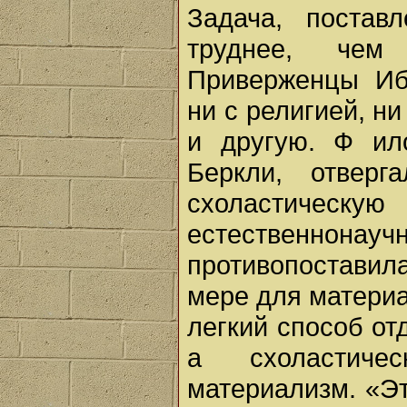
Задача, постав
труднее, чем
Приверженцы Иб
ни с религией, ни
и другую. Ф ил
Беркли, отверг
схоластичес
естественно
противопоставила
мере для материа
легкий способ отд
а схоластиче
материализм. «Эт