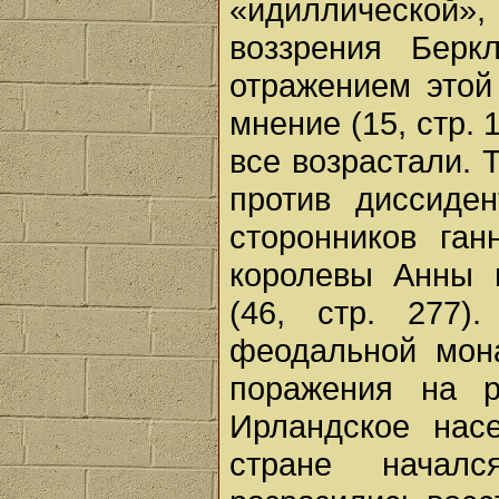
«идиллической
воззрения Бер
отражением этой
мнение (15, стр. 
все возрастали. 
против диссиде
сторонников ган
королевы Анны 
(46, стр. 277)
феодальной мон
поражения на 
Ирландское нас
стране началс