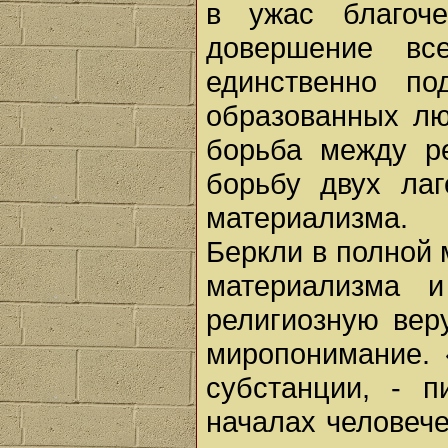
в ужас благоч
довершение вс
единственно п
образованных люд
борьба между р
борьбу двух ла
материализма.
Беркли в полной 
материализма и
религиозную вер
миропонимание. 
субстанции, - 
началах человече