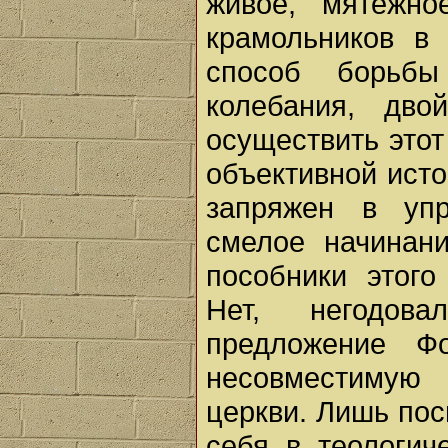
живое, мятежно
крамольников в 
способ борьбы
колебания, дво
осуществить этот
объективной ист
запряжен в уп
смелое начинан
пособники этого
Нет, негодов
предложение Ф
несовместимую
церкви. Лишь пос
себя в теологич