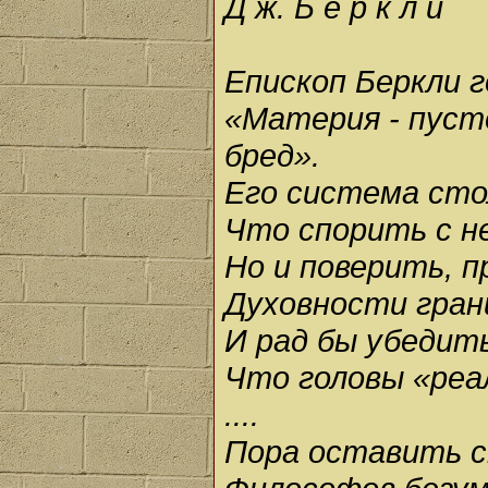
Д ж. Б е р к л и
Епископ Беркли г
«Материя - пуст
бред».
Его система сто
Что спорить с н
Но и поверить, п
Духовности грани
И рад бы убедить
Что головы «реа
....
Пора оставить с