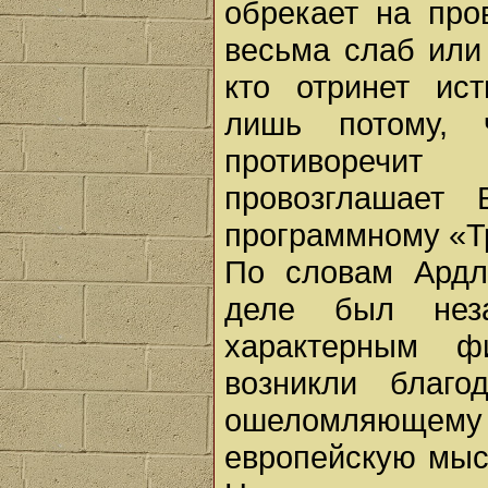
обрекает на про
весьма слаб или
кто отринет ист
лишь потому, 
противоречит 
провозглашает
программному «Тра
По словам Ардл
деле был нез
характерным ф
возникли благо
ошеломляюще
европейскую мысл