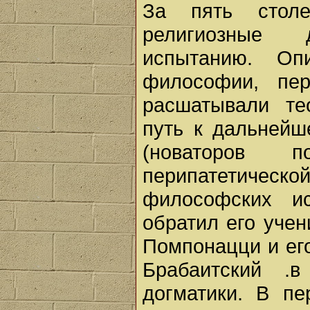
За пять столе
религиозные 
испытанию. Оп
философии, пер
расшатывали те
путь к дальнейш
(новаторов п
перипатетичес
философских и
обратил его учен
Помпонацци и ег
Брабаитский .
догматики. В п