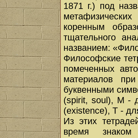
1871 г.) под наз
метафизических 
коренным образ
тщательного ана
названием: «Фил
Философские тет
помеченных авто
материалов при
буквенными симво
(spirit, soul), Μ
(existence), Т - дл
Из этих тетраде
время знаком