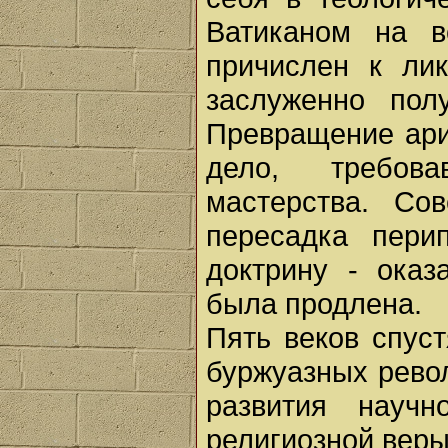
Ватиканом на в
причислен к ли
заслуженно полу
Превращение ари
дело, требова
мастерства. Со
пересадка пери
доктрину - оказ
была продлена.
Пять веков спуст
буржуазных рево
развития научн
религиозной веры