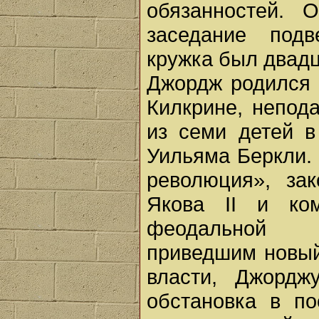
обязанностей. 
заседание подв
кружка был двад
Джордж родился 
Килкрине, непод
из семи детей в
Уильяма Беркли.
революция», за
Якова II и ко
феодальной а
приведшим новый
власти, Джордж
обстановка в п