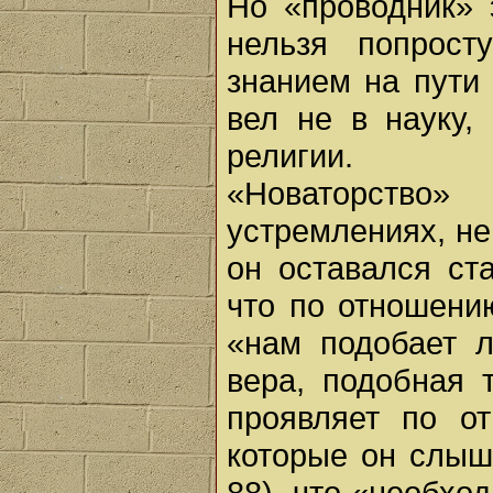
Но «проводник» 
нельзя попрост
знанием на пути 
вел не в науку,
религии.
«Новаторств
устремлениях, не
он оставался ст
что по отношени
«нам подобает 
вера, подобная 
проявляет по о
которые он слыши
88), что «необхо