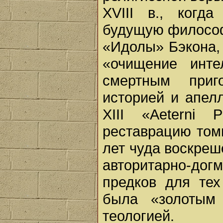
XVIII в., ког
будущую философ
«Идолы» Бэкона,
«очищение инт
смертным приг
историей и апел
XIII «Aeterni 
реставрацию том
лет чуда воскреш
авторитарно-д
предков для тех
была «золотым
теологией.