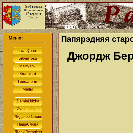
Герб горада
Ліды, наданы
17 верасня
1590 г.
Папярэдняя старо
Меню:
Джордж Бе