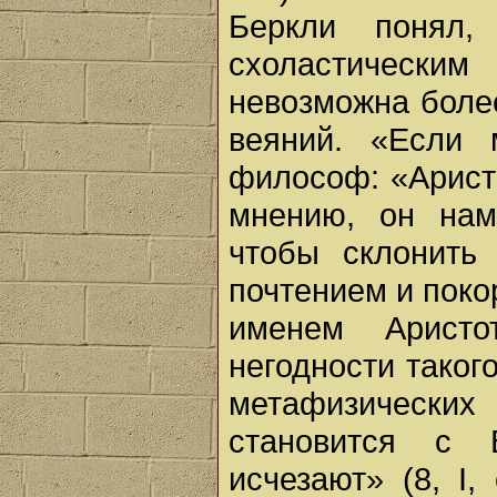
Беркли понял
схоластически
невозможна боле
веяний. «Если 
философ: «Аристо
мнению, он нам
чтобы склонить
почтением и поко
именем Аристо
негодности таког
метафизических п
становится с 
исчезают» (8, I,