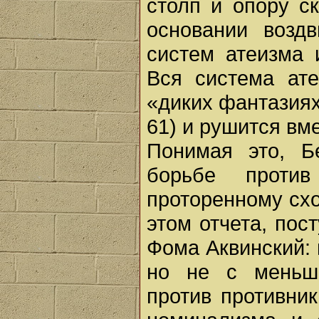
столп и опору с
основании возд
систем атеизма и
Вся система ате
«диких фантазиях
61) и рушится вм
Понимая это, Б
борьбе проти
проторенному схо
этом отчета, пос
Фома Аквинский: 
но не с меньш
против противник