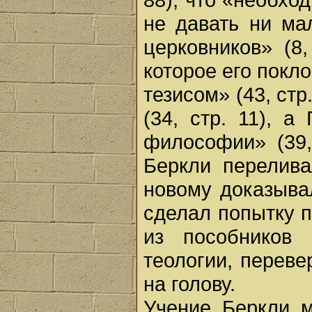
не давать ни ма
церковников» (8,
которое его пок
тезисом» (43, ст
(34, стр. 11), 
философии» (39,
Беркли перелива
новому доказыва
сделал попытку 
из пособников
теологии, переве
на голову.
Учение Беркли 