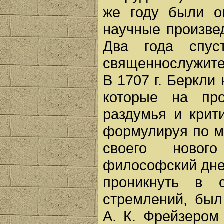
же году были о
научные произвед
Два года спус
священнослужител
В 1707 г. Беркли
которые на пр
раздумья и крит
формулируя по м
своего новог
философский дне
проникнуть в 
стремлений, был
А. К. Фрейзером