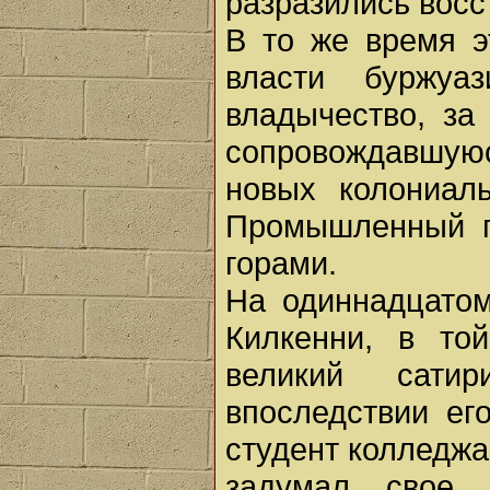
разразились восс
В то же время э
власти буржуа
владычество, за
сопровождавшую
новых колониал
Промышленный п
горами.
На одиннадцатом
Килкенни, в то
великий сати
впоследствии ег
студент колледжа
задумал свое 