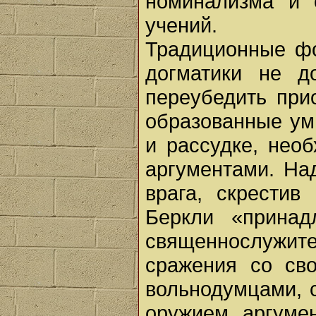
номинализма и 
учений.
Традиционные ф
догматики не д
переубедить при
образованные ум
и рассудке, нео
аргументами. На
врага, скрестив
Беркли «принад
священнослужите
сражения со св
вольнодумцами, 
оружием, аргумен