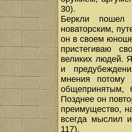
30).
Беркли пошел 
новаторским, пут
он в своем юнош
пристегиваю св
великих людей. 
и предубежден
мнения потому 
общепринятым, бл
Позднее он повто
преимущество, на
всегда мыслил и 
117).