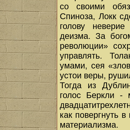
со своими обяз
Спиноза, Локк с
голову невери
деизма. За бог
революции» сохр
управлять. Тол
умами, сея «зло
устои веры, руши
Тогда из Дубли
голос Беркли - 
двадцатитрехлетн
как повергнуть в
материализма.