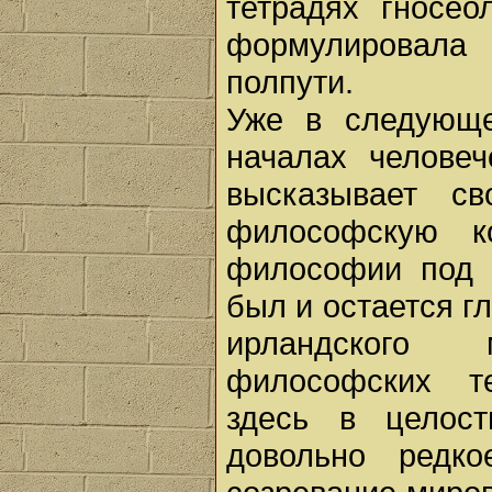
тетрадях гносео
формулировала
полпути.
Уже в следующе
началах человеч
высказывает с
философскую к
философии под н
был и остается 
ирландского
философских т
здесь в целост
довольно редк