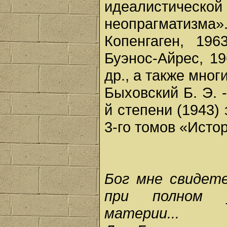
идеалистической
неопрагматизма»
Копенгаген, 19
Буэнос-Айрес, 19
др., а также мног
Быховский Б. Э. 
й степени (1943) 
3-го томов «Ист
Бог мне свидет
при полном у
материи...