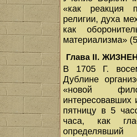
«как реакция п
религии, духа ме
как обороните
материализма» (52
Глава II. ЖИЗН
В 1705 Г. восе
Дублине органи
«новой фил
интересовавших 
пятницу в 5 час
часа, как гл
определявший