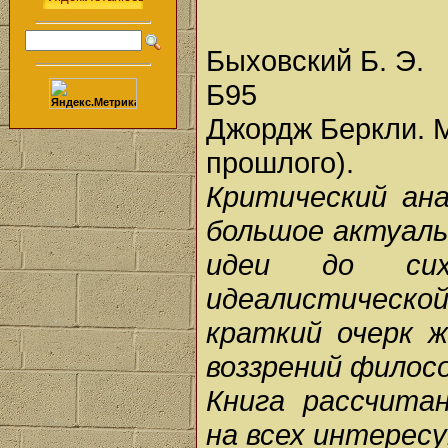
Быховский Б. Э.
Б95
Джордж Беркли. М
прошлого).
Критический ан
большое актуальн
идеи до сих
идеалистическ
краткий очерк ж
воззрений филос
Книга рассчита
на всех интерес