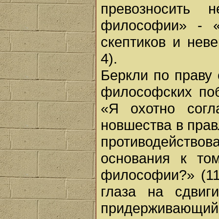
превозносить 
философии» - «p
скептиков и нев
4).
Беркли по праву
философских поб
«Я охотно согл
новшества в прав
противодейств
основания к то
философии?» (11
глаза на сдвиг
придерживающий