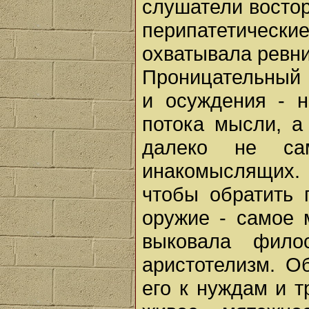
слушатели восто
перипатетически
охватывала ревни
Проницательный 
и осуждения - н
потока мысли, а
далеко не сам
инакомыслящих.
чтобы обратить 
оружие - самое 
выковала фило
аристотелизм. О
его к нуждам и т