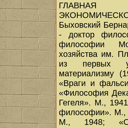
ГЛАВНАЯ 
ЭКОНОМИЧЕСКО
Быховский Берна
- доктор филос
философии Мос
хозяйства им. Пл
из первых уч
материализму (
«Враги и фальси
«Философия Декар
Гегеля». М., 19
философии». М.,
М., 1948; «О