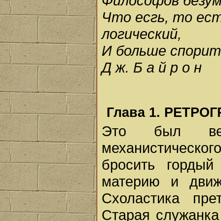
Философов безум
Что есгь, то ест
логический,
И больше спорит
Д ж. Б а й р о н
Глава 1. РЕТР
Это был век
механистического
бросить гордый
материю и движ
Схоластика пре
Старая служанка