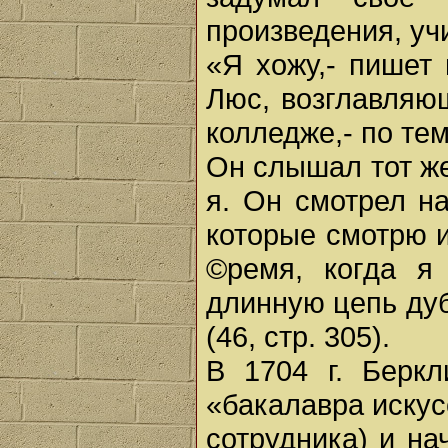
произведения, уч
«Я хожу,- пишет
Люс, возглавляю
колледже,- по те
Он слышал тот же
я. Он смотрел н
которые смотрю и
©ремя, когда я
длинную цепь дуб
(46, стр. 305).
В 1704 г. Берк
«бакалавра искусс
сотрудника) и на