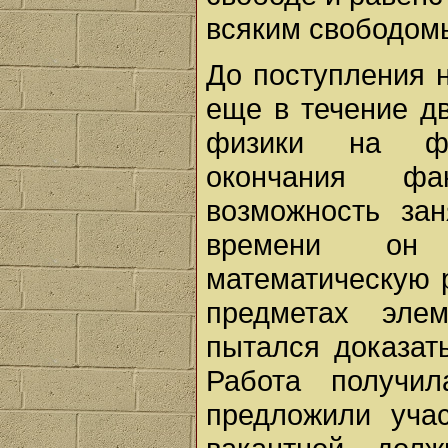
всяким свободом
До поступления 
еще в течение д
физики на фи
окончания фа
возможность за
времени он 
математическую 
предметах элем
пытался доказат
Работа получи
предложили уча