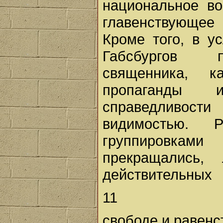
национальное во
главенствующее 
Кроме того, в у
Габсбургов п
священника, к
пропаганды 
справедливости
видимостью. 
группировкам
прекращались,
действительных
11
свободе и равенс