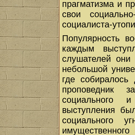
прагматизма и п
свои социально
социалиста-утопи
Популярность во
каждым выступ
слушателей они
небольшой униве
где собиралось 
проповедник з
социального и
выступления бы
социального уг
имущественного 