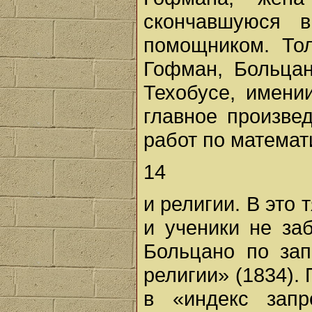
скончавшуюся 
помощником. Тол
Гофман, Больцан
Техобусе, имени
главное произве
работ по матема
14
и религии. В это
и ученики не за
Больцано по зап
религии» (1834).
в «индекс запр