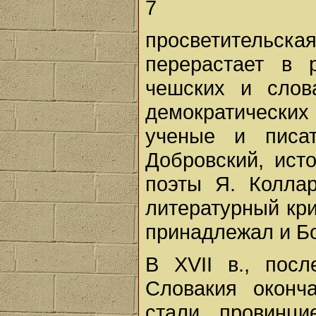
7
просветительс
перерастает в 
чешских и слов
демократически
ученые и писа
Добровский, ист
поэты Я. Коллар
литературный кри
принадлежал и Б
В XVII в., пос
Словакия оконч
стали провинци