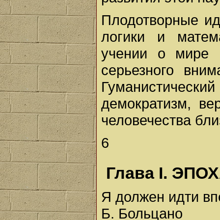
Плодотворные ид
логики и матем
учении о мире 
серьезного вним
Гуманистический 
демократизм, ве
человечества бли
6
Глава I. ЭП
Я должен идти вп
Б. Больцано