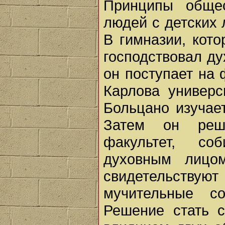
Принципы общес
людей с детских 
В гимназии, кото
господствовал д
он поступает на
Карлова универс
Больцано изучае
Затем он реша
факультет, со
духовным лицо
свидетельств
мучительные с
Решение стать 