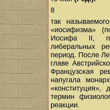
8
так называемог
«иосифизма» (п
Иосифа II, п
либеральных ре
период. После Ле
главе Австрийско
Французская ре
напугала монар
«конституция», 
термин физиоло
реакции.