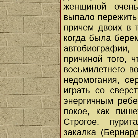
женщиной очен
выпало пережить 
причем двоих в 
когда была бере
автобиографии,
причиной того, 
восьмилетнего в
недомогания, се
играть со свер
энергичным ребе
покое, как пиш
Строгое, пурит
закалка (Бернар