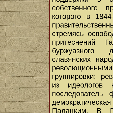
собственного п
которого в 1844
правительственн
стремясь освобо
притеснений Г
буржуазного 
славянских наро
революционными
группировки: ре
из идеологов 
последователь 
демократическ
Палацким. В П