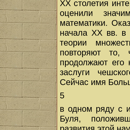
XX столетия инт
оценили значи
математики. Оказ
начала XX вв. в
теории множес
повторяют то,
продолжают его 
заслуги чешско
Сейчас имя Боль
5
в одном ряду с и
Буля, положив
развития этой нау