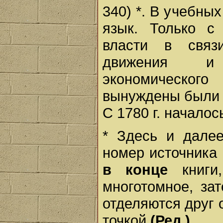
340) *. В учебны
язык. Только с 
власти в связ
движения и 
экономического
вынуждены были 
С 1780 г. началос
* Здесь и дал
номер источника
в конце
книги,
многотомное, за
отделяются друг о
точкой
(Ред.).