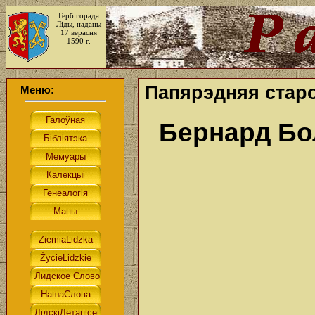
Герб горада
Ліды, наданы
17 верасня
1590 г.
Папярэдняя старо
Меню:
Бернард Б