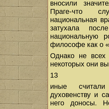
вносили значит
Праге-что сл
национальная вр
затухала посл
национальную р
философе как о «
Однако не всех
некоторых они вы
13
иные считал
духовенству и с
него доносы. Н