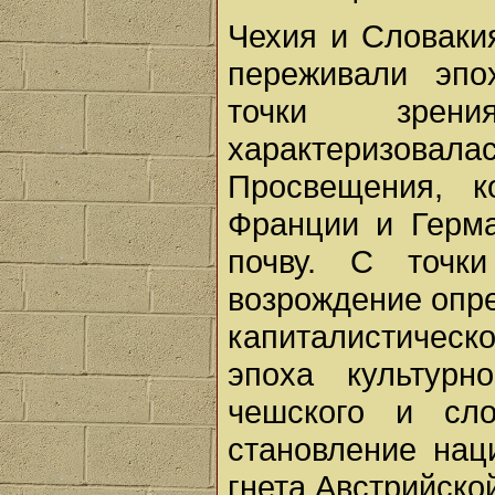
Чехия и Словакия
переживали эпо
точки зрени
характеризовала
Просвещения, 
Франции и Герма
почву. С точки
возрождение опр
капиталистическ
эпоха культурн
чешского и сло
становление нац
гнета Австрийско