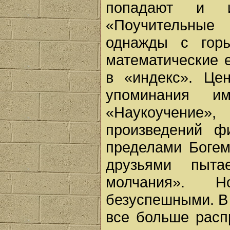
попадают и и
«Поучительные
однажды с горь
математические е
в «индекс». Це
упоминания и
«Наукоучение
произведений ф
пределами Богем
друзьями пыт
молчания». 
безуспешными. В
все больше расп