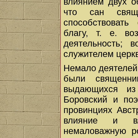
влиянием двух об
что сан свящ
способствовать
благу, т. е. во
деятельность; в
служителем церкви
Немало деятелей
были священни
выдающихся из 
Боровский и по
провинциях Авст
влияние и вл
немаловажную р