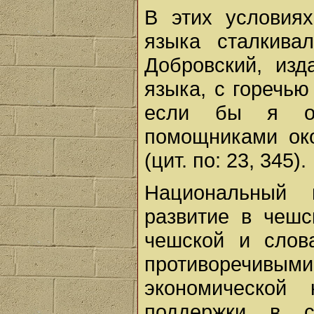
В этих условия
языка сталкива
Добровский, изд
языка, с горечью
если бы я ош
помощниками око
(цит. по: 23, 345).
Национальный 
развитие в чешс
чешской и слов
противоречи
экономической
поддержки в с