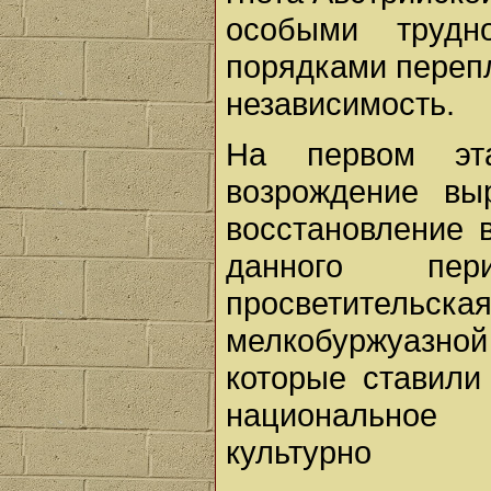
особыми трудн
порядками переп
независимость.
На первом эт
возрождение вы
восстановление 
данного пер
просветительс
мелкобуржуазно
которые ставили
национальное
культурно