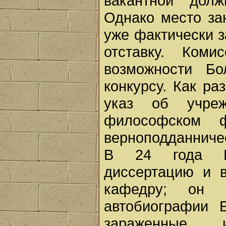
вакантной долж
Однако место за
уже фактически 
отставку. Ком
возможности Б
конкурсу. Как ра
указ об учре
философском ф
верноподданничес
В 24 года Бо
диссертацию и в
кафедру; он 
автобиографии Б
зараженные 