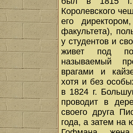
был в 1815 г.
Королевского чешс
его директором
факультета), по
у студентов и св
живет под по
называемый пр
врагами и кайзе
хотя и без особ
в 1824 г. Больш
проводит в дер
своего друга Пи
года, а затем на
Гофмана, жена