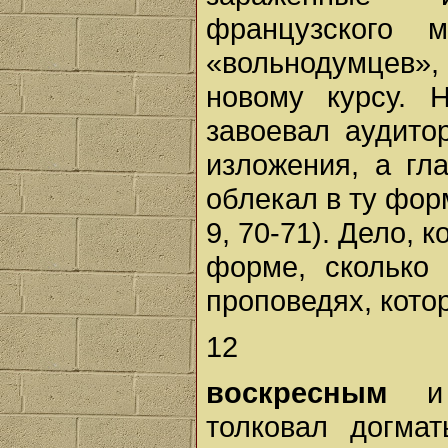
французского 
«вольнодумцев»,
новому курсу. 
завоевал аудито
изложения, а гл
облекал в ту фор
9, 70-71). Дело, 
форме, сколько
проповедях, кото
12
воскресным
и п
толковал догма