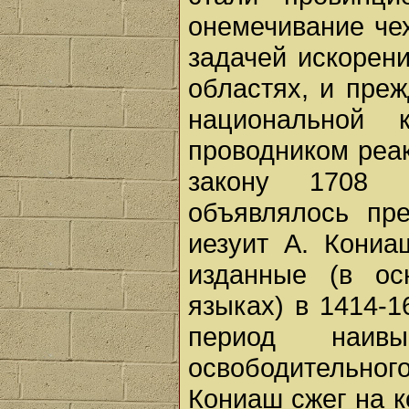
онемечивание чех
задачей искорен
областях, и преж
национальной 
проводником реак
закону 1708 г
объявлялось пре
иезуит А. Кониа
изданные (в о
языках) в 1414-16
период наивы
освободительног
Кониаш сжег на к