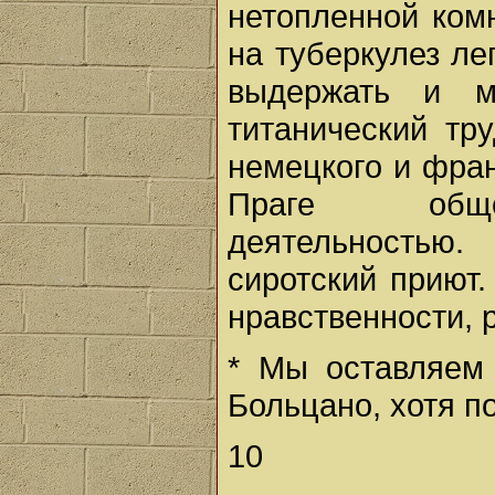
нетопленной ком
на туберкулез ле
выдержать и м
титанический тр
немецкого и фра
Праге общес
деятельностью
сиротский приют
нравственности, 
* Мы оставляем
Больцано, хотя п
10