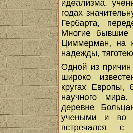
идеализма, учен
годах значитель
Гербарта, пере
Многие бывшие 
Циммерман, на к
надежды, тяготею
Одной из причин
широко извест
кругах Европы, 
научного мира
деревне Больца
учеными и во 
встречался с