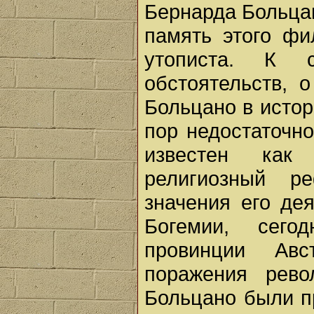
Бернарда Больцан
память этого фи
утописта. К 
обстоятельств, 
Больцано в истор
пор недостаточн
известен как 
религиозный р
значения его де
Богемии, сего
провинции Авс
поражения рево
Больцано были п