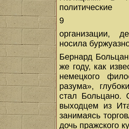
политические
9
организации, д
носила буржуазно
Бернард Больцано
же году, как изв
немецкого фило
разума», глубок
стал Больцано. 
выходцем из Ит
занимаясь торгов
дочь пражского к