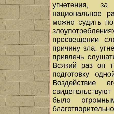
угнетения, з
национальное р
можно судить по
злоупотреблен
просвещении сл
причину зла, угн
привлечь слушат
Всякий раз он т
подготовку одн
Воздействие 
свидетельствую
было огромн
благотворитель