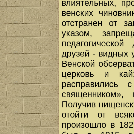
влиятельных, пр
венских чиновни
отстранен от з
указом, запре
педагогической
друзей - видных 
Венской обсерва
церковь и кайз
расправились 
священником»,
Получив нищенск
отойти от всяк
произошло в 182