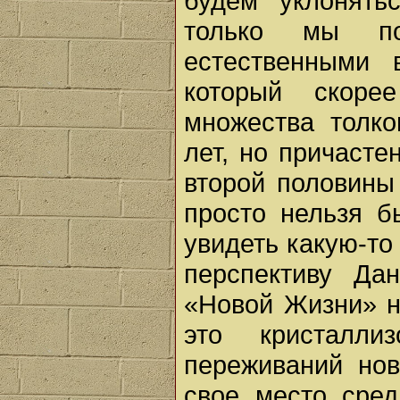
будем уклонять
только мы п
естественными 
который скоре
множества толко
лет, но причасте
второй половины
просто нельзя б
увидеть какую-то
перспективу Да
«Новой Жизни» но
это кристалл
переживаний но
свое место сре