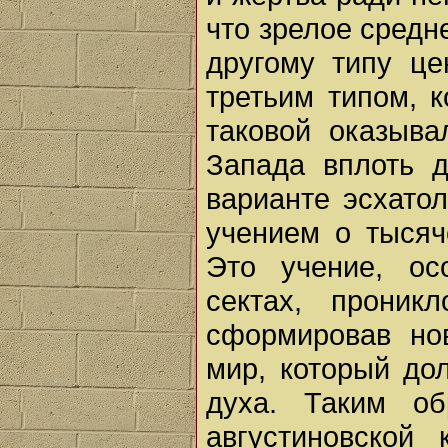
что зрелое средн
другому типу це
третьим типом, 
таковой оказыва
Запада вплоть д
варианте эсхатол
учением о тысяч
Это учение, ос
сектах, проник
сформировав но
мир, который до
духа. Таким об
августиновской