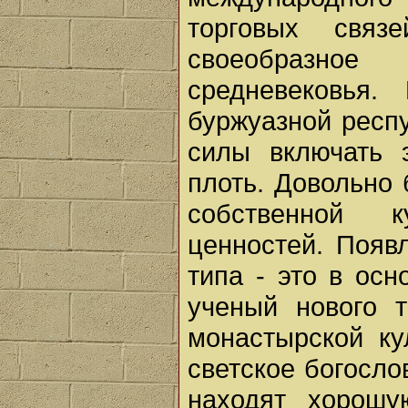
торговых свя
своеобразное
средневековья
буржуазной респ
силы включать 
плоть. Довольно 
собственной к
ценностей. Появ
типа - это в ос
ученый нового т
монастырской ку
светское богосло
находят хорошу