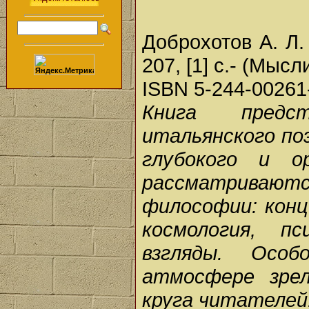
Доброхотов А. Л.
207, [1] с.- (Мыс
ISBN 5-244-00261
Книга предс
итальянского по
глубокого и о
рассматрива
философии: конц
космология, пс
взгляды. Особ
атмосфере зрел
круга читателей