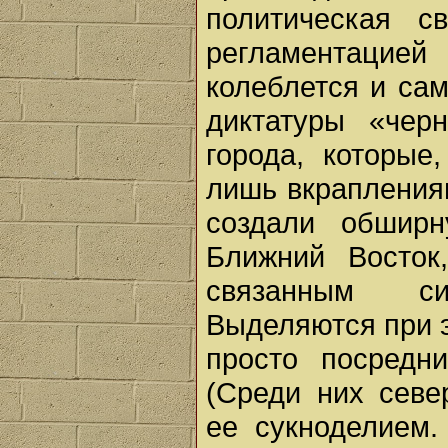
политическая с
регламентаци
колеблется и сам
диктатуры «чер
города, которые
лишь вкрапления
создали обширн
Ближний Восток
связанным си
Выделяются при э
просто посредн
(Среди них севе
ее сукноделием.