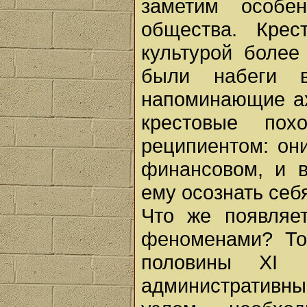
заметим особен
общества. Кре
культурой более
были набеги в
напоминающие ах
крестовые по
реципиентом: он
финансовом, и 
ему осознать себя
Что же появляе
феноменами? То
половины XI 
административн