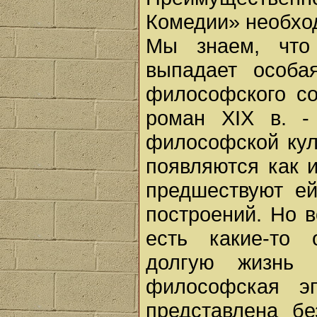
Комедии» необход
Мы знаем, что
выпадает особа
философского со
роман XIX в. -
философской кул
появляются как 
предшествуют ей
построений. Но в
есть какие-то 
долгую жизнь 
философская э
представлена б