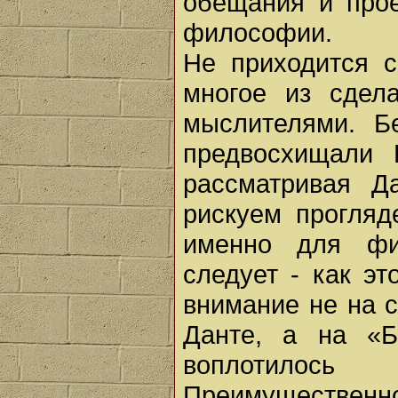
обещания и прое
философии.
Не приходится с
многое из сдел
мыслителями. Б
предвосхищали 
рассматривая Д
рискуем прогляд
именно для фи
следует - как эт
внимание не на 
Данте, а на «Б
воплотилось
Преимуществен