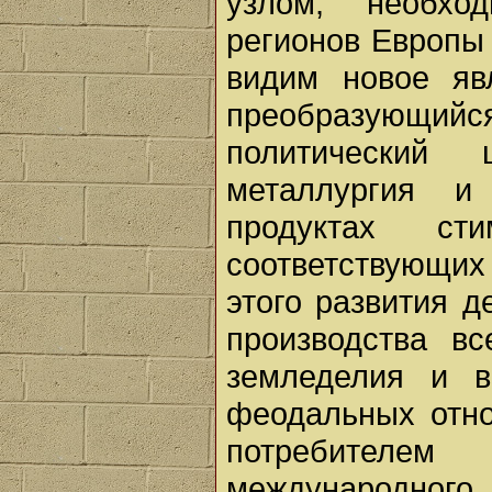
узлом, необхо
регионов Европы 
видим новое яв
преобразующий
политический
металлургия и
продуктах ст
соответствующих 
этого развития д
производства в
земледелия и в
феодальных отно
потребителе
международного