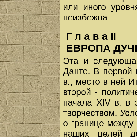
или иного уровн
неизбежна.
Г л а в а II
ЕВРОПА ДУЧ
Эта и следующа
Данте. В первой 
в., место в ней 
второй - полити
начала XIV в. в
творчеством. Усл
о границе между
наших целей д