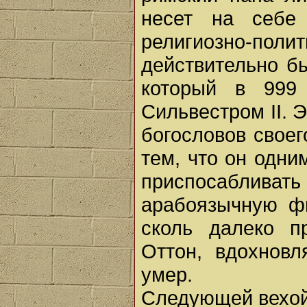
несет на себе 
религиозно-пол
действительно б
который в 999
Сильвестром II. 
богословов своег
тем, что он одни
приспосаблив
арабоязычную фи
сколь далеко п
Оттон, вдохновл
умер.
Следующей вехой 