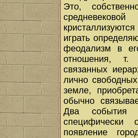
Это, собствен
средневеков
кристаллизуютс
играть определяю
феодализм в ег
отношения, т.
связанных иерар
лично свободных
земле, приобрет
обычно связыва
Два события 
специфически 
появление горо