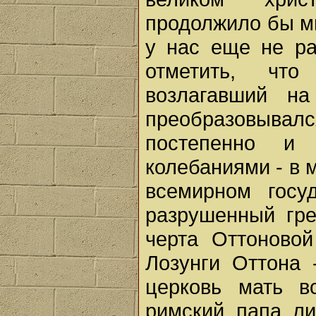
продолжило бы м
у нас еще не ра
отметить, что
возлагавший н
преобразовыва
постепенно и
колебаниями - в 
всемирном госу
разрушенный гр
черта Оттоновой
Лозунги Оттона 
церковь мать в
римский папа ли