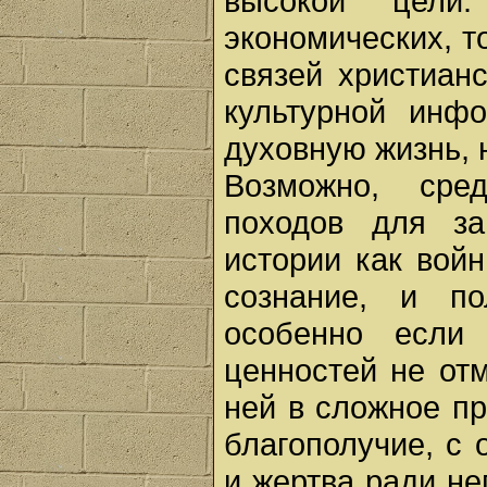
высокой цели
экономических, т
связей христиан
культурной инф
духовную жизнь, 
Возможно, сре
походов для за
истории как вой
сознание, и п
особенно если 
ценностей не от
ней в сложное п
благополучие, с 
и жертва ради нег