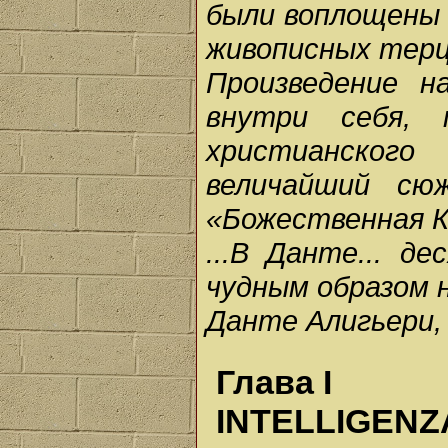
были воплощены 
живописных тер
Произведение н
внутри себя, 
христианского
величайший сю
«Божественная К
...В Данте... д
чудным образом 
Данте Алигьери, 
Глава I
INTELLIGENZ