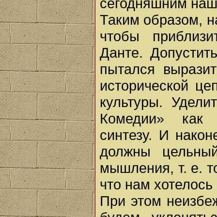
сегодняшним наш
Таким образом, н
чтобы приблизи
Данте. Допустит
пытался выразит
исторической це
культуры. Удели
Комедии» как 
синтезу. И након
должны цельны
мышления, т. е. т
что нам хотелось
При этом неизбе