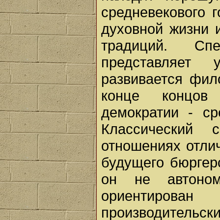
средневекового г
духовной жизни 
традиций. Сп
представляет 
развивается фил
конце концов
демократии - ср
Классический 
отношениях отлич
будущего бюргерс
он не автоно
ориентирован
производительс