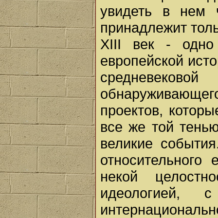
увидеть в нем ч
принадлежит толь
XIII век - одн
европейской исто
средневеково
обнаруживающег
проектов, которы
все же той тень
великие события
относительного
некой целост
идеологией, 
интернациональн