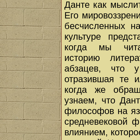
Данте как мыслит
Его мировоззрени
бесчисленных на
культуре предст
когда мы чита
историю литер
абзацев, что 
отразившая те и
когда же обра
узнаем, что Дан
философов на яз
средневековой ф
влиянием, котор