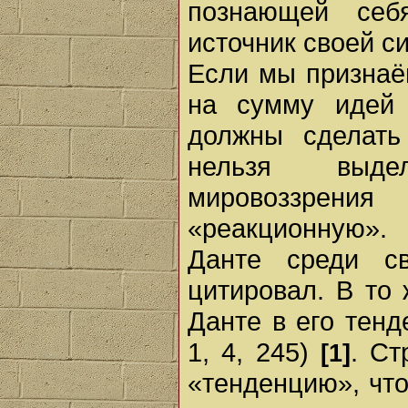
познающей себ
источник своей с
Если мы признаём
на сумму идей
должны сделать
нельзя выде
мировоззрени
«реакционную».
Данте среди с
цитировал. В то
Данте в его тенд
1, 4, 245)
. Ст
[1]
«тенденцию», чт