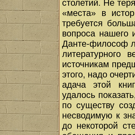
столетий. Не тер
«места» в исто
требуется больш
вопроса нашего 
Данте-философ ле
литературного 
источникам пред
этого, надо очерт
адача этой кн
удалось показать
по существу соз
несводимую к зн
до некоторой ст