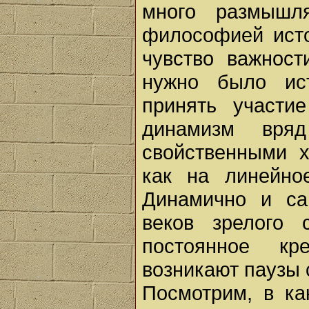
много размышл
философией ист
чувство важнос
нужно было ис
принять участи
динамизм вря
свойственными х
как на линейно
Динамично и са
веков зрелого 
постоянное к
возникают паузы 
Посмотрим, в ка