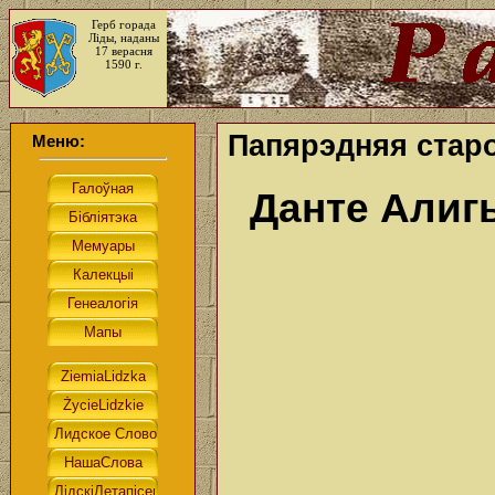
Герб горада
Ліды, наданы
17 верасня
1590 г.
Папярэдняя старо
Меню:
Данте Алиг