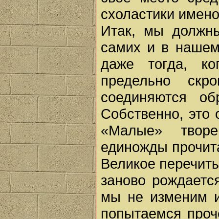
схоластики имен
Итак, мы должн
самих и в нашем
даже тогда, ко
предельно скр
соединяются об
Собственно, это 
«Малые» твор
единожды прочита
Великое перечит
заново рождается
мы не изменим и
попытаемся проч