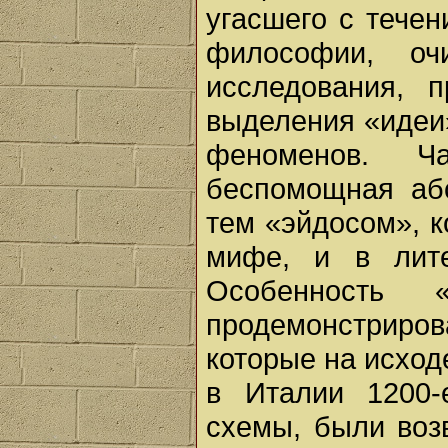
угасшего с течен
философии, о
исследования, 
выделения «идеи»
феноменов. Ч
беспомощная аб
тем «эйдосом», к
мифе, и в лите
Особенность
продемонстрир
которые на исходе
в Италии 1200-
схемы, были воз