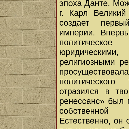
эпоха Данте. Мож
г. Карл Великий
создает перв
империи. Вперв
политическое
юридическими
религиозными р
просуществова
политического
отразился в тво
ренессанс» был 
собственной д
Естественно, он