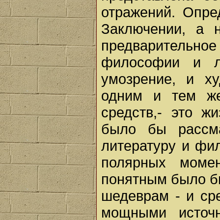
отражений. Опре
Заключении, а 
предварительн
философии и л
умозрение, и х
одним и тем же
средств,- это ж
было бы рассма
литературу и фил
полярных момен
понятным было б
шедеврам - и ср
мощными источн