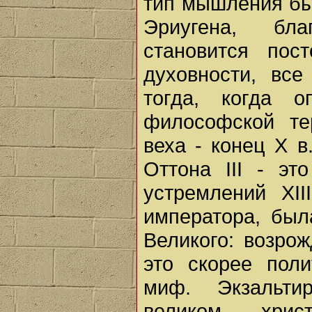
тип мышления бы
Эриугена, бла
становится пос
духовности, вс
тогда, когда о
философской те
веха - конец X в
Оттона III - э
устремлений XII
императора, был
Великого: возро
это скорее поли
миф. Экзальти
великом христ