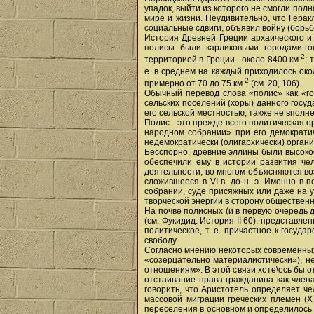
упадок, выйти из которого не смогли по
мире и жизни. Неудивительно, что Герак
социальные сдвиги, объявил войну (борьб
История Древней Греции архаического и
полисы были карликовыми городами-го
2
территорией в Греции - около 8400 км
; 
е. в среднем на каждый приходилось око
2
примерно от 70 до 75 км
(см. 20, 106).
Обычный перевод слова «полис» как «гор
сельских поселений (хоры) данного госу
его сельской местностью, также не вполн
Полис - это прежде всего политическая о
народном собрании» при его демократиче
недемократически (олигархически) организ
Бесспорно, древние эллины были высоко
обеспечили ему в истории развития чел
деятельности, во многом объясняются во
сложившееся в VI в. до н. э. Именно в 
собрании, суде присяжных или даже на 
творческой энергии в сторону обществен
На почве полисных (и в первую очередь
(см. Фукидид. История II 60), представле
политическое, т. е. причастное к госуд
свободу.
Согласно мнению некоторых современных 
«созерцательно материалистически»), н
отношениям». В этой связи хоте\ось бы 
отстаивание права гражданина как член
говорить, что Аристотель определяет че
массовой миграции греческих племен (X 
переселения в основном и определилось 