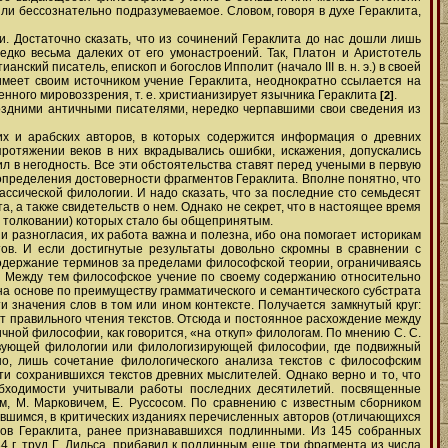
ли бессознательно подразумеваемое. Словом, говоря в духе Гераклита,
ти. Достаточно сказать, что из сочинений Гераклита до нас дошли лишь
дко весьма далеких от его умонастроений. Так, Платон и Аристотель
нский писатель, епископ и богослов Ипполит (начало III в. н. э.) в своей
имеет своим источником учение Гераклита, неоднократно ссылается на
венного мировоззрения, т. е. христианизирует язычника Гераклита
.
[2]
оздними античными писателями, нередко черпавшими свои сведения из
ких и арабских авторов, в которых содержится информация о древних
ротяжении веков в них вкрадывались ошибки, искажения, допускались
ил в негодность. Все эти обстоятельства ставят перед учеными в первую
 определения достоверности фрагментов Гераклита. Вполне понятно, что
ассической филологии. И надо сказать, что за последние сто семьдесят
 а также свидетельств о нем. Однако не секрет, что в настоящее время
о толковании) которых стало бы общепринятым.
и разногласия, их работа важна и полезна, ибо она помогает историкам
ов. И если достигнутые результаты довольно скромны в сравнении с
 содержание терминов за пределами философской теории, ограничиваясь
. Между тем философское учение по своему содержанию относительно
на основе по преимуществу грамматического и семантического субстрата
и значения слов в том или ином контексте. Получается замкнутый круг:
ет правильного чтения текстов. Отсюда и постоянное расхождение между
ной философии, как говорится, «на откуп» филологам. По мнению С. С.
ствующей филологии или филологизирующей философии, где подвижный
ьно, лишь сочетание филологического анализа текстов с философским
и сохранившихся текстов древних мыслителей. Однако верно и то, что
обходимости учитывали работы последних десятилетий. посвященные
ом, М. Марковичем, Е. Руссосом. По сравнению с известным сборником
вавшимся, в критических изданиях перечисленных авторов (отличающихся
ов Гераклита, ранее признававшихся подлинными. Из 145 собранных
г. труд Г. Дильса, прибавил к подлинным еще три фрагмента из числа