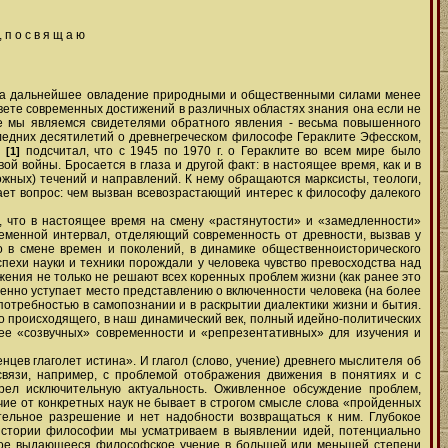
п о с в я щ а ю
й на дальнейшее овладение природными и общественными силами менее
свете современных достижений в различных областях знания она если не
ле мы являемся свидетелями обратного явления - весьма повышенного
ледних десятилетий о древнегреческом философе Гераклите Эфесском,
)
подсчитал, что с 1945 по 1970 г. о Гераклите во всем мире было
[1]
ой войны. Бросается в глаза и другой факт: в настоящее время, как и в
ных) течений и направлений. К нему обращаются марксисты, теологи,
ает вопрос: чем вызван всевозрастающий интерес к философу далекого
, что в настоящее время на смену «растянутости» и «замедленности»
еменной интервал, отделяющий современность от древности, вызвав у
о в смене времен и поколений, в динамике общественноисторического
пехи науки и техники порождали у человека чувство превосходства над
ения не только не решают всех коренных проблем жизни (как ранее это
епенно уступает место представлению о включенности человека (на более
 потребностью в самопознании и в раскрытии диалектики жизни и бытия.
го происходящего, в наш динамический век, полный идейно-политических
ее «созвучных» современности и «репрезентативных» для изучения и
нцев глаголет истина». И глагол (слово, учение) древнего мыслителя об
 связи, например, с проблемой отображения движения в понятиях и с
ел исключительную актуальность. Оживленное обсуждение проблем,
чие от конкретных наук не бывает в строгом смысле слова «пройденных
ительное разрешение и нет надобности возвращаться к ним. Глубокое
истории философии мы усматриваем в выявлении идей, потенциально
Всякое выдающееся философское учение в большей или меньшей степени