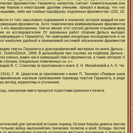
ических фрагментов» Гераклита, напротив, считает сомнительными или
му Керком и некоторыми другими учеными, пришел к выводу, что «из
альшивки, либо как слабые парафразы подлинных фрагментов» (102, 10,
ости от того смыслового содержания и значения, которое каждый из них
 нумерацию фрагментов. Хотя тематическое комбинирование фрагментов
 о его мировоззрении, тем не менее этот способ деления отрывков вряд
ия их исследователем. От указанных работ сборник Дильса выгодно
 информации о Гераклите). Не навязывая концепции исследователя и не
ется наиболее удобной и приемлемой системой обозначения фрагментов
дим тексты Гераклита и доксографический материал по книге Дильса -
ufl., Dublin/Zürich, 1968. В дальнейшем при ссылках на подборку Дильса -
х ученых, равно как и нумераций глав и фрагментов, а также литеров: А
ме случаев, специально помеченных «н. э.».
ам В. С. Соколова (в приложении к книге Э. Н. Михайловой и А. Н. Ча-
, 1914), Г. Ф. Церетели (в приложении к книге П. Таннери «Первые шаги
 современным научным требованиям перевода текстов Гераклита, в ряде
 взгляд, коррективы и уточнения.
мощь, оказанную ими в процессе подготовки рукописи к печати.
ритический для греческой истории период. Острая борьба демоса против
тельная война малоазийских греческих полисов и всей Эллады против
ые из малоазийских полисов потерпели жестокое поражение и пришли в