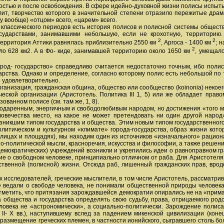
лностью и после освобождения. В сфере идейно-духовной жизни полисы испы
лит, творчество которого в значительной степени отразило пережитые дра
у вообще) «отцом» всего, «царем» всего.
 классического периодов есть история полисов и полисной системы обществ
сударствами, занимавшими небольшую, если не крохотную, территорию
2
2
территория Аттики равнялась приблизительно 2550 км
, Аргоса - 1400 км
; 
2
ло 628 км2. А в Фо- киде, занимавшей территорию около 1650 км
, умещало
од- государство» справедливо считается недостаточно точным, ибо полис 
дарства. Однако и определение, согласно которому полис есть небольшой по
е удовлетворительно.
рганизация, гражданская община, общество или сообщество (koinonia) некоег
ской организации (Аристотель. Политика III 1, 5) или же обладает право
ованном полисе (см. там же, 1, 8).
одаренным, энергичным и свободолюбивым народом, но достижения «того ма
овечества место, на какое не может претендовать ни один другой народ
зникшим типом государства и общества. Этим новым типом государственного
политическом и культурном «климате» города-государства, образ жизни ко
улицах и площадях), мы находим один из источников «изначального» рацион
но-политической мысли, красноречия, искусства и философии, а также решен
 демократических) учреждений возникли и укрепились идеи о равноправном 
ние о свободном человеке, принципиально отличном от раба. Для Аристотеля (П
арственной (полисной) жизни. Отсюда раб, лишенный гражданских прав, вро
исследователей, греческие мыслители, в том числе Аристотель, рассматри
е ведали о свободе человека, не понимали общественной природы человек
отметить, что притязания зарождавшейся демократии опирались не на «примат
а общества и государства определять свою судьбу, права, отрицаемого ро
ловека не «астрономически», а социально-политически. Зарождение полиса
II- X вв.), наступившему вслед за падением микенской цивилизации (конец X
размещение греческих племен, в частности ионийского, сыгравшего столь бо