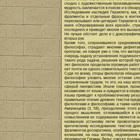
сходно с художественным произведением 
мудрость заключается в поиске и в обна
Исследование наследия Гераклита, как, 
фрагменты и отдельные фразы в контекс
пересказывают или цитируют Гераклита час
книге «Опровержение всех ересей», стр
последнего и приводит многие его высказ
Не лучше обстоит дело и с доксографич
вторых рук.
Кроме того, сохранившиеся средневеко
философах, страдают многими дефектами
пропуски, не говоря уже о том, что мате
очередь задачу установления подлинност
такого рода задача, решение которой пр
лет филологи проделали огромную работу
нет почти ни одного сомнительного текс
Судя по всему, споры филологов обещают
философии уловить многие оттенки сло
затраченным трудом, то это, на наш взг
сферой лингвистики. Иначе говоря, пр
независимо от языка и нуждается в перв
языка приводит к проблематичному резул
правильное чтение древних текстов пред
филологами и философами, а также наблю
Аверинцева (3, 58), преодоление этог
процесс мышления, отложившийся в сло
осмыслением их содержания является на
названную установку легче провозглас
критическому исследованию текстов дре
фрагментов досократиков, опубликованны
излишним, на наш взгляд, недоверием 
фрагментов Герман Дильс считал подлин