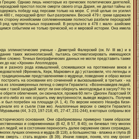
в Грецию. Однако лишь некоторые из греческих политических деятелей,
персидский престол после смерти своего отца Дария, не делал тайны из
одержать победу над персами только на море. С этой целью он усилил
80 г., персидский флот был разгромлен. Весной 479 г. греки одержали
 их сторону ионийскими соплеменниками полностью разбили персидский
 ряд чувствительных поражений. В результате в 478 г. мало- азийские
имся событием не только греческой, но и мировой истории. Она имела
а эллинистические ученые - Деметрий Фалерский (ок. IV- III вв.) и в
оздание таких жизнеописаний, пытаясь систематизировать имеющуюся
айне сложно. Точных биографических данных не могли представить также
ших до нас «Хроник» Аполлодора.
отов и разного рода измышлений, сложившихся на протяжении веков и
дователей (Френкель, Керк, Маркович и др.) установили, что легенды и
 с традиционными представлениями о мудреце, поведение и образ жизни
о построить на основании его сочинений и высказываний; в третьих - на
на из злонамеренных легенд о смерти Гераклита: «Возненавидев людей,
чам с такой загадкой: могут ли они обернуть многодождье в засуху? Но те
не обретя облегчения, он скончался, прожив 60 лет» (Диоген Лаэртский IX
 ли кто-либо из них осушить ему внутренности, выведя жидкость. Получив
ь и был погребен на площади (А 1, 4). По версии некоего Неанфа Кизи-
е узнали его и съели (там же). Аналогичные версии о смерти Гераклита
авьева (44, 3-23, 197-218; 45, 27-47, 231-244), в которых собраны все
 исторического основания. Они сфабрикованы примерно таким образом:
шественниках и современниках (В 42, В 57, В 40); он бичевал тягу многих
дел людей; не в состоянии переносить далее окружение своих сограждан,
ногих лучших огненна и мудра (В 118), а большинства - влажна и глупа (В
ям смерть - стать водою» (В 39). Иначе говоря, поняв, что ему грозит