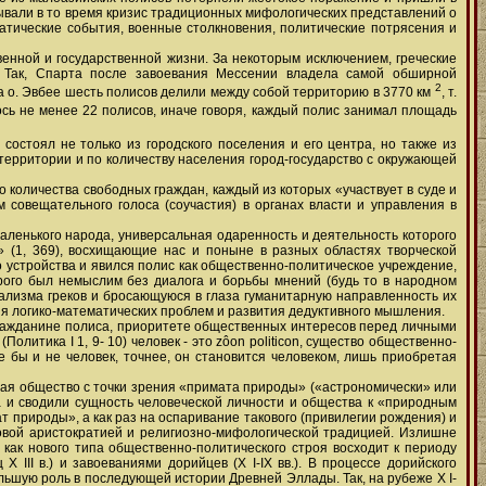
тывали в то время кризис традиционных мифологических представлений о
матические события, военные столкновения, политические потрясения и
енной и государственной жизни. За некоторым исключением, греческие
. Так, Спарта после завоевания Мессении владела самой обширной
2
на о. Эвбее шесть полисов делили между собой территорию в 3770 км
, т.
сь не менее 22 полисов, иначе говоря, каждый полис занимал площадь
состоял не только из городского поселения и его центра, но также из
 территории и по количеству населения город-государство с окружающей
о количества свободных граждан, каждый из которых «участвует в суде и
м совещательного голоса (соучастия) в органах власти и управления в
ленького народа, универсальная одаренность и деятельность которого
» (1, 369), восхищающие нас и поныне в разных областях творческой
 устройства и явился полис как общественно-политическое учреждение,
торого был немыслим без диалога и борьбы мнений (будь то в народном
ализма греков и бросающуюся в глаза гуманитарную направленность их
ия логико-математических проблем и развития дедуктивного мышления.
гражданине полиса, приоритете общественных интересов перед личными
олитика I 1, 9- 10) человек - это zôon politicon, существо общественно-
де бы и не человек, точнее, он становится человеком, лишь приобретая
вая общество с точки зрения «примата природы» («астрономически» или
а и сводили сущность человеческой личности и общества к «природным
 природы», а как раз на оспаривание такового (привилегии рождения) и
довой аристократией и религиозно-мифологической традицией. Излишне
 как нового типа общественно-политического строя восходит к периоду
 III в.) и завоеваниями дорийцев (X I-IX вв.). В процессе дорийского
льшую роль в последующей истории Древней Эллады. Так, на рубеже X I-