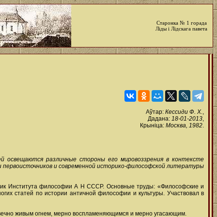
Старонка № 1 горада
Ліды і Лідскага павета
Аўтар:
Кессиди Ф. X.
,
Дадана:
18-01-2013
,
Крыніца:
Москва, 1982
.
ней освещаются различные стороны его мировоззрения в контексте
ении первоисточников и современной историко-философской литературы
удник Института философии А Н СССР. Основные труды: «Философские и
 многих статей по истории античной философии и культуры. Участвовал в
удет вечно живым огнем, мерно воспламеняющимся и мерно угасающим.