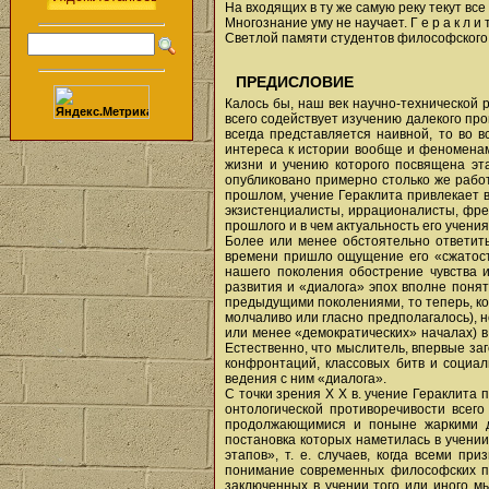
На входящих в ту же самую реку текут все
Многознание уму не научает. Г е р а к л и 
Светлой памяти студентов философского фа
ПРЕДИСЛОВИЕ
Калось бы, наш век научно-технической
всего содействует изучению далекого пр
всегда представляется наивной, то во 
интереса к истории вообще и феноменам
жизни и учению которого посвящена эта
опубликовано примерно столько же работ,
прошлом, учение Гераклита привлекает 
экзистенциалисты, иррационалисты, фре
прошлого и в чем актуальность его учени
Более или менее обстоятельно ответить
времени пришло ощущение его «сжатости
нашего поколения обострение чувства и
развития и «диалога» эпох вполне понят
предыдущими поколениями, то теперь, ко
молчаливо или гласно предполагалось), н
или менее «демократических» началах) в
Естественно, что мыслитель, впервые за
конфронтаций, классовых битв и социа
ведения с ним «диалога».
С точки зрения X X в. учение Гераклита 
онтологической противоречивости всег
продолжающимися и поныне жаркими ди
постановка которых наметилась в учении
этапов», т. е. случаев, когда всеми п
понимание современных философских п
заключенных в учении того или иного м