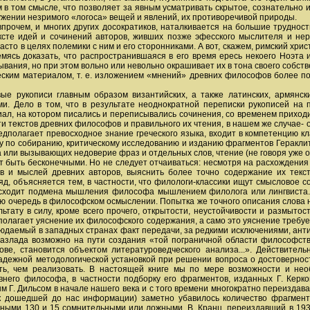
в том смысле, что позволяет за явным усматривать скрытое, сознательно и
ружении незримого «логоса» вещей и явлений, их противоречивой природы.
впрочем, и многих других досократиков, наталкивается на большие труднос
те идей и сочинений авторов, живших позже эфесского мыслителя и нере
то в целях полемики с ним и его сторонниками. А вот, скажем, римский христиа
емясь доказать, что распространившаяся в его время ересь некоего Ноэта 
ывания, но при этом вольно или невольно окрашивает их в тона своего собст
еским материалом, т. е. изложением «мнений» древних философов более п
вые рукописи главным образом византийских, а также латинских, армянс
. Дело в том, что в результате неоднократной переписки рукописей на п
риал, на котором писались и переписывались сочинения, со временем приход
и текстов древних философов и правильного их чтения, в нашем же случае-
едполагает превосходное знание греческого языка, входит в компетенцию кл
 по собиранию, критическому исследованию и изданию фрагментов Гераклита,
та или вызывающих недоверие фраз и отдельных слов, чтение (не говоря уже 
 быть бесконечными. Но не следует отчаиваться: несмотря на расхождения 
в и мыслей древних авторов, выяснить более точно содержание их текст
ляд, объясняется тем, в частности, что филологи-классики ищут смысловое
оисходит подмена мышления философа мышлением филолога или лингвиста
ую очередь в философском осмыслении. Попытка же точного описания слова 
ьтату в силу, кроме всего прочего, открытости, неустойчивости и размытост
полагает уяснение их философского содержания, а само это уяснение требу
даемый в западных странах факт передачи, за редкими исключениями, антич
о разлада возможно на пути создания «той пограничной области философ
ве, становится объектом литературоведческого анализа...». Действител
дежной методологической установкой при решении вопроса о достоверност
ить, чем реализовать. В настоящей книге мы по мере возможности и не
внего философа, в частности подборку его фрагментов, изданных Г. Керк
м Г. Дильсом в начале нашего века и с того времени многократно переизда
к дошедшей до нас информации) заметно убавилось количество фрагмент
ными 130 и 15 сомнительными или ложными. В. Кранц, переиздавший в 1934 