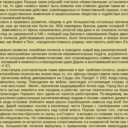
 правосудия. Раньше закон (обычай) считался «божественным» установление
это так, то один «номос» может быть изменен или отменен другим таким 
рмы и политические действия, освобожденные от божественной санкции, ста
внося существенные изменения в правосознание общества и содействуя рост
установлений вообще.
ского и правового развития, общему и для большинства остальных греческ
ем, еще до персов они были (ок. 560) завоеваны Крезом, царем соседней Л
 Зависимость от Креза ограничилась уплатой ему дани и не означала потер
вслед за одержанной в 546 г. победой над Крезом и завоеванием Лидии двин
е полисов, действовавших разрозненно, было безуспешным, и вскоре иони
их, как Фокея и Теос, «предпочли покинуть родину, чем терпеть рабство» (Ге
ржало развитие ионийских полисов и породило новый вид раннегреческой ти
язи малоазийских греческих полисов обременительные подати, усугублялся 
ное остальными ионийскими полисами, оно сопровождалось совместным свер
, попавший в немилость к персидскому царю Дарию и возглавивший восстание
 V 37).
яд повстанцев, в котором были также афинские и эри- трийские гоплиты, зах
лоазийских полисов мы знаем лишь то, что эфесцы предоставили свою гава
 греческому войску, двинувшемуся на Сарды (см. Геродот V 100). Когда горо
 двинулись назад. Персидское же войско, преследуя отступающие отряды 
и очаг восстания - Милет, героически защищавшийся более года. Город был
та частью перебиты или проданы в рабство, частью переселены на берега 
роисходил Гераклит, был одним из пунктов работорговли. По-видимому, вы
 различия равносильные различиям между людьми и богами, навеяно драмати
 ряда островов Эгейского моря угроза порабощения нависла над всей Элл
царь Дарий направил послов в различные части Греции с требованием «земл
ельно отказались признать над собой власть Персии. Более того, считая
инах послов сбросили со скалы, а в Спарте - в колодец со словами: пусть он
йн общеизвестны. Не сомневаясь в превосходстве своего огромного войска 
им ожиданиям он встретил упорное сопротивление и в знаменитой битве при 
ла, большинство полисов вернулись к привычному состоянию межгосударс