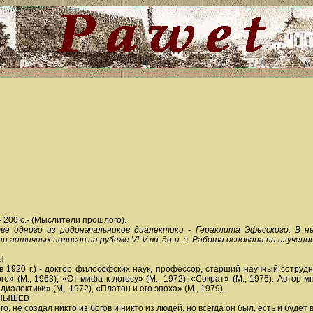
 - 200 с.- (Мыслители прошлого).
ве одного из родоначальников диалектики - Гераклита Эфесского. В 
ни античных полисов на рубеже VI-V вв. до н. э. Работа основана на изуч
Ы
в 1920 г.) - доктор философских наук, профессор, старший научный сотр
о» (М., 1963); «От мифа к логосу» (М., 1972); «Сократ» (М., 1976). Автор
иалектики» (М., 1972), «Платон и его эпоха» (М., 1979).
 ЧАНЫШЕВ
его, не создал никто из богов и никто из людей, но всегда он был, есть и б