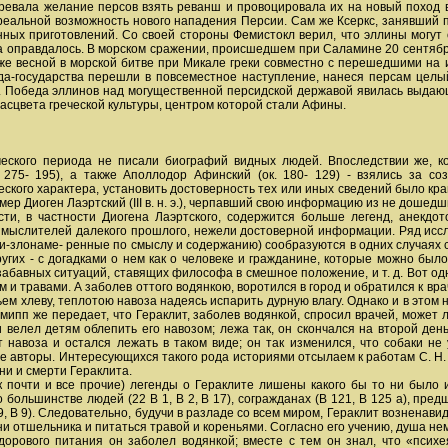
гревала желание персов взять реванш и провоцировала их на новый поход 
и реальной возможность нового нападения Персии. Сам же Ксеркс, занявший 
нных приготовлений. Со своей стороны Фемистокл верил, что эллины могут 
оправдалось. В морском сражении, происшедшем при Саламине 20 сентября 4
 же весной в морской битве при Микале греки совместно с перешедшими на
да-государства перешли в повсеместное наступление, нанеся персам целый
а. Победа эллинов над могущественной персидской державой явилась выдающ
сцвета греческой культуры, центром которой стали Афины.
еского периода не писали биографий видных людей. Впоследствии же, когд
 275- 195), а также Аполлодор Афинский (ок. 180- 129) - взялись за с
ского характера, установить достоверность тех или иных сведений было кр
ер Диоген Лаэртский (III в. н. э.), черпавший свою информацию из не дошед
сти, в частности Диогена Лаэртского, содержится больше легенд, анекд
 мыслителей далекого прошлого, нежели достоверной информации. Ряд иссле
ки-злонаме- ренные по смыслу и содержанию) сообразуются в одних случаях
ругих - с догадками о нем как о человеке и гражданине, которые можно был
абавных ситуаций, ставящих философа в смешное положение, и т. д. Вот од
м и травами. А заболев оттого водянкою, воротился в город и обратился к вра
ьем хлеву, теплотою навоза надеясь испарить дурную влагу. Однако и в этом 
Гермипп же передает, что Гераклит, заболев водянкой, спросил врачей, может
и велел детям облепить его навозом; лежа так, он скончался на второй ден
от навоза и остался лежать в таком виде; он так изменился, что собаки н
 авторы. Интересующихся такого рода историями отсылаем к работам С. Н. Мур
ни и смерти Гераклита.
к почти и все прочие) легенды о Гераклите лишены какого бы то ни было
 большинстве людей (22 В 1, В 2, В 17), согражданах (В 121, В 125 а), пред
9, В 9). Следовательно, будучи в разладе со всем миром, Гераклит возненави
ни отшельника и питаться травой и кореньями. Согласно его учению, душа нем
здорового питания он заболел водянкой; вместе с тем он знал, что «психе