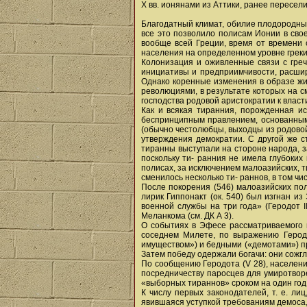
X вв. ионянами из Аттики, ранее пересел
Благодатный климат, обилие плодородных
все это позволило полисам Ионии в сво
вообще всей Греции, время от времени 
населения на определенном уровне греки
Колонизация и оживленные связи с греч
инициативы и предприимчивости, расшир
Однако коренные изменения в образе жи
революциями, в результате которых на с
господства родовой аристократии к власт
Как и всякая тиранния, порожденная и
беспринципным правлением, основанным 
(обычно честолюбцы, выходцы из родовой 
утверждения демократии. С другой же ст
тиранны выступали на стороне народа, з
поскольку ти- ранния не имела глубоких
полисах, за исключением малоазийских, ти
сменилось несколько ти- раннов, в том ч
После покорения (546) малоазийских по
лирик Гиппонакт (ок. 540) был изгнан и
военной службы на три года» (Геродот I
Меланкома (см. ДК А 3).
О событиях в Эфесе рассматриваемого п
соседнем Милете, по выражению Герод
имуществом») и бедными («демотами») пр
Затем победу одержали богачи: они сожгли
По сообщению Геродота (V 28), населени
посредничеству паросцев для умиротвор
«выборных тираннов» сроком на один год
К числу первых законодателей, т. е. ли
явившаяся уступкой требованиям демоса,