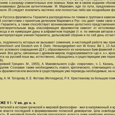
орнике к разряду сомнительных или ложных. Керк же в своем издании «Косм
наваемых Дильсом аутентичными. М. Маркович, идя по пути, предложенно
около 35 следует исключить частично или полностью либо как позднейшие ф
 и Руссоса фрагменты Гераклита распределены по темам и группам в зависим
 В соответствии с принятым делением Маркович и Рус- сос дают также свою
 Гераклита, а также способствует возникновению целостного представления
летворительным: ведь классификация фрагментов зависит от истолкован
есца и их нумерация даны в алфавитном порядке (т. е. по именам авторов
 интерпретации учения Гераклита, дильсовский сборник и по сей день оста
, подлинность которых не вызывает сомнения, в настоящей работе мы приво
Griechisch und Deutsch von II. Diels. Herausgegeben von W. Kranz. Bd 1, 13 A
условного сокращения (Д К ), образованного из начальных букв фамилий эти
жания. Все даты, связанные с древним миром, подразумеваются «до н. э.», кро
та на русский язык мы, естественно, обращались к существующим уже перевод
6),
евней Греции». М., 1955), А. Маковельского («До- сократики», ч. 1. Казань
 другим. Сознавая также необходимость нового, критического, отвечающего
 фрагментов или вносили в существующие уже переводы необходимые, на наш
у, А. М. Татарову, К. Е. Фотова (Фотиадиса), Р. К. Христианову за большую по
V I - V вв. до н. э.
лителей в истории греческой и мировой философии - жил в напряженный и к
ию власти последней и формированию полисной демократии. Шла освободи
ость. В неравной борьбе против персидского колосса даже наиболее крупн