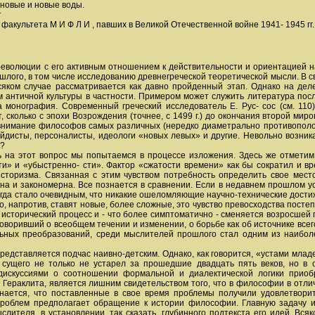
 новые и новые воды.
т
культета М И Ф Л И , павших в Великой Отечественной войне 1941- 1945 гг., 
 революции с его активным отношением к действительности и ориентацие
ошлого, в том числе исследованию древнегреческой теоретической мысли. В 
всяком случае рассматривается как давно пройденный этап. Однако на де
 античной культуры в частности. Примером может служить литература пос
 монография. Современный греческий исследователь Е. Рус- сос (см. 110
 сколько с эпохи Возрождения (точнее, с 1499 г.) до окончания второй миров
внимание философов самых различных (нередко диаметрально противополож
йдисты, персоналисты, идеологи «новых левых» и другие. Невольно возник
я?
 на этот вопрос мы попытаемся в процессе изложения. Здесь же отметим
» и «убыстренно- сти». Фактор «сжатости времени» как бы сократил и вр
сторизма. Связанная с этим чувством потребность определить свое мест
на и закономерна. Все познается в сравнении. Если в недавнем прошлом ус
гда стало очевидным, что никакие ошеломляющие научно-технические достиж
о, напротив, ставят новые, более сложные, это чувство превосходства пост
 исторический процесс и - что более симптоматично - сменяется возросшей
говоривший о всеобщем течении и изменении, о борьбе как об источнике все
льных преобразований, среди мыслителей прошлого стал одним из наибол
представляется подчас наивно-детским. Однако, как говорится, «устами младе
о сущего не только не устарел за прошедшие двадцать пять веков, но в
скуссиями о соотношении формальной и диалектической логики приобр
 Гераклита, является лишним свидетельством того, что в философии в отли
ризнается, что поставленные в свое время проблемы получили удовлетвор
роблем предполагает обращение к истории философии. Главную задачу 
ыслителя, в установлении, так сказать, глубинного подтекста его идей. 