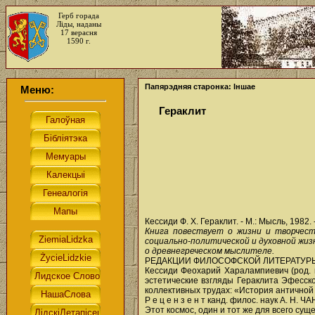
Герб горада
Ліды, наданы
17 верасня
1590 г.
Папярэдняя старонка: Іншае
Меню:
Гераклит
Кессиди Ф. X. Гераклит. - М.: Мысль, 1982.
Книга повествует о жизни и творчест
социально-политической и духовной жиз
о древнегреческом мыслителе.
РЕДАКЦИИ ФИЛОСОФСКОЙ ЛИТЕРАТУР
Кессиди Феохарий Харалампиевич (род. 
эстетические взгляды Гераклита Эфесског
коллективных трудах: «История античной д
Р е ц е н з е н т канд. филос. наук А. Н.
Этот космос, один и тот же для всего сущ