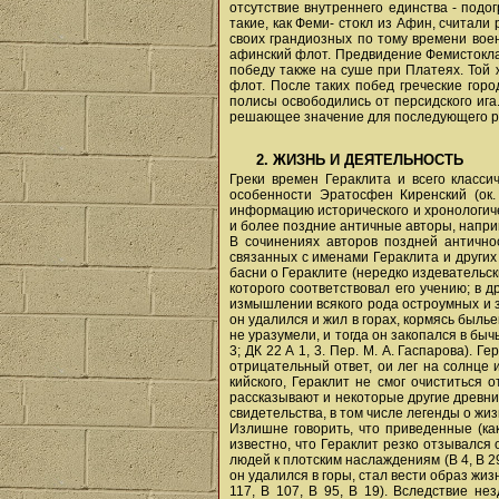
отсутствие внутреннего единства - подо
такие, как Феми- стокл из Афин, считал
своих грандиозных по тому времени вое
афинский флот. Предвидение Фемистокла 
победу также на суше при Платеях. Той
флот. После таких побед греческие горо
полисы освободились от персидского иг
решающее значение для последующего ра
2. ЖИЗНЬ И ДЕЯТЕЛЬНОСТЬ
Греки времен Гераклита и всего классич
особенности Эратосфен Киренский (ок.
информацию исторического и хронологиче
и более поздние античные авторы, наприм
В сочинениях авторов поздней антично
связанных с именами Гераклита и других
басни о Гераклите (нередко издевательс
которого соответствовал его учению; в д
измышлении всякого рода остроумных и з
он удалился и жил в горах, кормясь былье
не уразумели, и тогда он закопался в быч
3; ДК 22 А 1, 3. Пер. М. А. Гаспарова). 
отрицательный ответ, ои лег на солнце 
кийского, Гераклит не смог очиститься 
рассказывают и некоторые другие древние
свидетельства, в том числе легенды о жиз
Излишне говорить, что приведенные (ка
известно, что Гераклит резко отзывался о
людей к плотским наслаждениям (В 4, В 2
он удалился в горы, стал вести образ жиз
117, В 107, В 95, В 19). Вследствие не