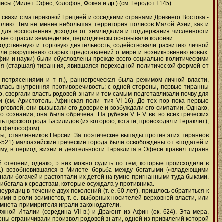
ы (Милет. Эфес, Колофон, Фокея и др.) (см. Геродот I 145).
 связи с материковой Грецией и соседними странами Древнего Востока -
полию. Тем не менее небольшая территория полисов Малой Азии, как и
о для восполнения доходов от земледелия и поддержания численности
дные отрасли земледелия, периодически основывали колонии.
одственную и торговую деятельность, содействовали развитию личной
вали разрушению старых представлений о мире и возникновению новых.
фии и науки) были обусловлены прежде всего социально-политическими
нняя (старшая) тиранния, явившаяся переходной политической формой от
потрясениями и т. п.), раннегреческая была режимом личной власти,
ялась внутренняя противоречивость: с одной стороны, первые тиранны
о, свергали власть родовой знати и тем самым подготавливали почву для
 (см. Аристотель. Афинская поли- тия VI 16). До тех пор пока первые
говлей, они вызывали его доверие и возбуждали его симпатии. Однако,
 сознания, она была обречена. На рубеже V I- V вв. во всех греческих
ь царского рода Басилидов (из которого, кстати, происходил и Гераклит),
 и философом).
ы, ставленников Персии. За поэтические выпады против этих тираннов
2-521) малоазийские греческие города были освобождены от «податей и
кому, в период жизни и деятельности Гераклита в Эфесе правил тиранн
степени, однако, о них можно судить по тем, которые происходили в
в.) возобновившаяся в Милете борьба между богатыми («владеющими
али богачей и растоптали их детей на гумне пригнанными туда быками.
рибегала к средствам, которые осуждала у противника.
рядиц в течение двух поколений (т. е. 60 лет), пришлось обратиться к
и в роли эсимнетов, т. е. выборных носителей верховной власти, или
симнета-примирителя играли законодатели.
жной Италии (середина VII в.) и Драконт из Афин (ок. 624). Эта мера,
оны ограничивали произвол родовой знати, одной из привилегий которой