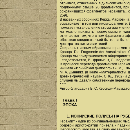
отрывков, отнесенных в дильсовском сб
подложными свыше 20 фрагментов, приз
сохранившихся фрагментов Гераклита... 
259).
В названных сборниках Керка, Марковича
усматривает в том или ином фрагменте.
помогает установлению структуры учения
ли можно признать приемлемым и удов
отличается тем, что в нем фрагменты эф
обязывая следовать чьей бы то ни было
досократовских мыслителей.
Опираясь главным образом на фрагменты
Кранца: Die Fragmente der Vorsokratiker. 
Кранца мы придерживаемся общепринятого 
- свидетельства, В - фрагмент, С - подра
В процессе перевода фрагментов Геракли
нышева «Ионийская философия». М., 196
M. A. Дынника (в книге «Материалисты Др
древне-греческой науки». СПб., 1902) и
случаев мы давали собственные переводы
* * *
Автор благодарит В. С. Кессиди-Мацукатов
Глава I
ЭПОХА
1. ИОНИЙСКИЕ ПОЛИСЫ НА РУБЕЖЕ 
Гераклит - один из оригинальнеиших мыс
родовой аристократии привела к паден
Персидского царства за свою независим