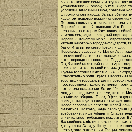
было толкование обычая и осуществление
установление («номос»). А коль скоро 
условиям. Тем самым закон, правовые но
широких слоев народа. Запись обычая, 
характер правовых норм и человеческих 
По описанному пути социально-политиче
Персией во второй половине VI в. Впроч
первыми, на которых Крез пошел войной.
изменилось, когда персидский царь Кир 
Персии к Эгейскому морю. Сопротивлени
жители некоторых городов-государств, так
(на юг Италии, на север Греции и др.).
Персидское завоевание Малой Азии заде
наложивший на торгово-экономические св
анти- персидское восстание. Поддержан
Так, бывший милетский тиранн Аристагор
в Милете... и в остальной Ионии» (Геродот
Судьба восстания известна. В 498 г. отр
Относительно роли Эфеса в восстании ма
восставшим городам, и дали проводников
неосторожности какого-то воина, греки
потерпели поражение. Летом 494 г. пал 
между персидскими воинами, жители Миле
ионийские общины. Город Эфес, откуда п
свободными и устанавливает между ними
После завоевания персами Малой Азии и
смириться. Поэтому, когда персидский 
требование. Лишь Афины и Спарта решит
унизительное требование покориться. В Аф
Дальнейшие события греко-персидских во
двинулся на Элладу. Но тут вопреки сво
персидского завоевания Греции минова