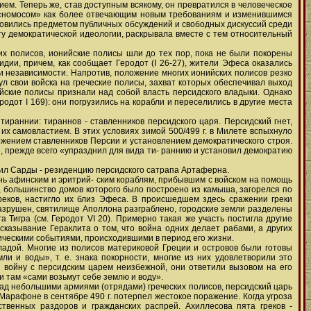
м. Теперь же, став доступным всякому, он превратился в человеческое
же «номосом» как более отвечающим новым требованиям и изменившимся
новились предметом публичных обсуждений и свободных дискуссий среди
у демократической идеологии, раскрывала вместе с тем относительный
их полисов, ионийские полисы шли до тех пор, пока не были покорены
идии, причем, как сообщает Геродот (I 26-27), жители Эфеса оказались
и независимости. Напротив, положение многих ионийских полисов резко
ул свои войска на греческие полисы, захват которых обеспечивал выход
йские полисы признали над собой власть персидского владыки. Однако
родот I 169): они погрузились на корабли и переселились в другие места
раннии: тираннов - ставленников персидского царя. Персидский гнет,
их самовластием. В этих условиях зимой 500/499 г. в Милете вспыхнуло
жением ставленников Персии и установлением демократического строя.
, прежде всего «упразднил для вида ти- раннию и установил демократию
ватил Сарды - резиденцию персидского сатрапа Артаферна.
нь афинским и эритрий- ским кораблям, прибывшим с войском на помощь
д, большинство домов которого было построено из камыша, загорелся по
греков, настигло их близ Эфеса. В происшедшем здесь сражении греки
 разрушен, святилище Аполлона разграблено, городские земли разделены
Тигра (см. Геродот VI 20). Примерно такая же участь постигла другие
сказывание Гераклита о том, что война одних делает рабами, а других
ческими событиями, происходившими в период его жизни.
адой. Многие из полисов материковой Греции и островов были готовы
и и воды», т. е. знака покорности, многие из них удовлетворили это
 войну с персидским царем неизбежной, они ответили вызовом на его
и там «сами возьмут себе землю и воду».
над небольшими армиями (отрядами) греческих полисов, персидский царь
Марафоне в сентябре 490 г. потерпел жестокое поражение. Когда угроза
твенных раздоров и гражданских распрей. Ахиллесова пята греков -