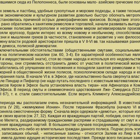
ившимися сюда из Пелопоннеса, были основаны мало- азийские греческие полис
 земель и пастбищ, удобные сухопутные и морские подходы, а также тесные
ем экономическом и культурном развитии довольно быстро обогнать метро
становилась причиной острых демографических кризисов. Вследствие этог
 рано обратились к занятиям ремеслом и торговлей, начали развивать выго
ескими полисами метрополии и негреческим миром активизировали произв
яли кругозор, будили интерес ко всему новому и необычному, способство
зни и мышлении греков (в частности, становление и развитие у них филосо
мену власти родовой аристократии пришла в V II-VI вв. так называемая ра
и демоса, полисной демократии.
сключительными обстоятельствами (общественными смутами, социальными 
на политическом насилии (см. 60, 3-4). Ее характерной особенностью явл
и имущественной знати), стоя во главе народа и используя его недовольств
ороны, они стремились отстранить демос от участия в политической жизни
аботились об улучшении его положения и поощряли занятия ремеслами и тор
 корней в общественной жизни полисов, психологическом складе народа и его
ранния пала. В начале VI в. в Эфесе, где насильственно была свергнута власт
исле Пиндар и Пифагор (не надо путать последнего с известным математиком
лисов Киром в Эфесе была установлена власть тиран- нов Афинагора и Ком
з Эфеса. В период смуты и семимесячного царствования Лже- Смердиса (52
II 67), т. е. стали самостоятельными. Если верить Клименту Александрийс
ериода мы располагаем очень незначительной информацией. В известной 
ота (V 28), «жемчужине Ионии». После тираннии Фрасибула (начало VI 
иняла ожесточенную форму. Сначала верх одержали «демоты», которые изгн
 своих врагов (см. 27, 32). Каждая из враждующих партий, победив, охотно п
ю Милета, раздираемому гражданскими распрями и страдавшему от смут и неу
ения враждующих партий. В большинстве случаев посредниками, выступавшим
, являлись кто-либо из влиятельных граждан данного полиса. Подчас роль э
ц, записавших обычай, - неписанные законы - относится Залевк из Ликр в Ю
 имела далеко идущие исторические последствия. Прежде всего писаные зак