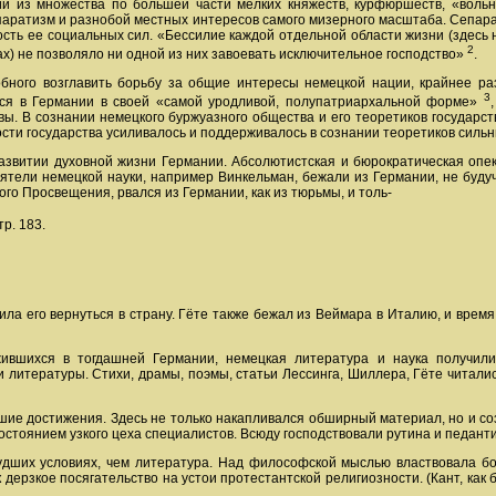
ий из множества по большей части мелких княжеств, курфюршеств, «вольн
паратизм и разнобой местных интересов самого мизерного масштаба. Сепар
ть ее социальных сил. «Бессилие каждой отдельной области жизни (здесь не
2
х) не позволяло ни одной из них завоевать исключительное господство»
.
обного возглавить борьбу за общие интересы немецкой нации, крайнее ра
3
еся в Германии в своей «самой уродливой, полупатриархальной форме»
вы. В сознании немецкого буржуазного общества и его теоретиков государс
ти государства усиливалось и поддерживалось в сознании теоретиков силь
развитии духовной жизни Германии. Абсолютистская и бюрократическая опе
ятели немецкой науки, например Винкельман, бежали из Германии, не будуч
ого Просвещения, рвался из Германии, как из тюрьмы, и толь-
тр. 183.
а его вернуться в страну. Гёте также бежал из Веймара в Италию, и время,
ожившихся в тогдашней Германии, немецкая литература и наука получил
литературы. Стихи, драмы, поэмы, статьи Лессинга, Шиллера, Гёте читались
ие достижения. Здесь не только накапливался обширный материал, но и со
остоянием узкого цеха специалистов. Всюду господствовали рутина и педант
дших условиях, чем литература. Над философской мыслью властвовала бог
дерзкое посягательство на устои протестантской религиозности. (Кант, как