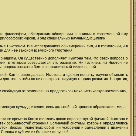
 был философом, обладавшим обширными знаниями в современной ему
 философских курсов, и ряд специальных научных дисциплин.
е Ньютоном. И в исследованиях об измерении сил, и в космогонии, и в
м для нее законом всемирного тяготения.
ринципы. Он существенно дополняет Ньютона тем, что сверх вопроса о
ии, в котором совершается это развитие. Ни Галилей, ни Ньютон не
процесс развития Земли и органической жизни на ней.
енной, Кант пошел дальше Ньютона и сделал попытку научно объяснить
для того, чтобы на них построить научную теорию развития. Напротив,
ти свободную от религиозных предпосылок механистическую космогонию,
изменную сумму движения, весь дальнейший процесс образования мира -
я эта во времена Канта казалась давно опровергнутой физикой Ньютона с
 тех особенностей строения Солнечной системы, которые определялись
нутой, формы планетных орбит, ни ускорений и замедлений в движении
 Солнца и кубами их больших полуосей.