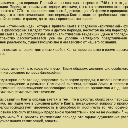
азличать два периода. Первый из них охватывает время с 1746 г., т. е. о
х годов. Период этот называют «докритическим», так как в сочинениях этого
ается с 1770 г., с появления кантовской диссертации «О форме и принципах
му, что во всех сочинениях этого периода Кант исходит из требования: вся
ей человека, и границ, до которых простирается знание.
же источником идей, которые привели Канта к созданию «критической» фило
в философских взглядах того и другого периода, несмотря на ряд переходо
нии Канта еще господствуют материалистические тенденции. Даже в последн
остранство рассматривается уже как условие наглядного представлен
в нем реальность, существующую вне и независимо от нашего сознания.
ой открывается серия критических работ Канта, пространство и время расс
стве
редставлений, т. е. идеалистически. Таким образом, деление философског
ия им основного вопроса философии.
лодотворно работал над вопросами философии природы, в особенности косм
происхождение и развитие Солнечной системы, история Земли и перспект
движения, происхождение целесообразного строения организмов и т. д. На
ические, этические, эстетические.
м развитии Канта оправдывается и тем, что в работах обоих этих период
ма, звучащие уже в основной работе Канта, посвященной вопросу о происхо
целом господствует уверенность в способности постигнуть то, что обыч
4
 сознаю всю силу встающих предо мною препятствий и все же не унываю»
;
«
5
кнуть мир»
. В работах критического периода это гордое одушевление уве
уть познания самих вещей, агности-