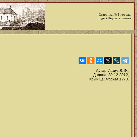
Старонка № 1 горада
Ліды і Лідскага павета
Аўтар:
Асмус В. Ф.
,
Дадана:
30-12-2012
,
Крыніца:
Москва 1973
.