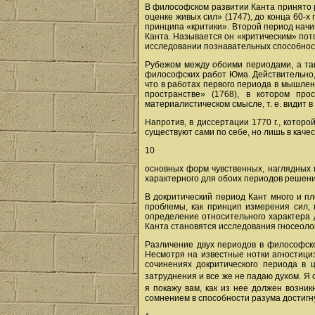
В философском развитии Канта принято р
оценке живых сил» (1747), до конца 60-
принципа «критики». Второй период начин
Канта. Называется он «критическим» пото
исследовании познавательных способност
Рубежом между обоими периодами, а так
философских работ Юма. Действительно, 
что в работах первого периода в мышле
пространстве» (1768), в котором пр
материалистическом смысле, т. е. видит 
Напротив, в диссертации 1770 г., котор
существуют сами по себе, но лишь в каче
10
основных форм чувственных, наглядных п
характерного для обоих периодов решен
В докритический период Кант много и п
проблемы, как принцип измерения сил, 
определение относительного характера 
Канта становятся исследования гносеолог
Различение двух периодов в философско
Несмотря на известные нотки агностициз
сочинениях докритического периода в 
затруднения и все же не падаю духом. Я
я покажу вам, как из нее должен возни
сомнением в способности разума достигн