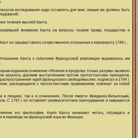
.
льтатов исследования надо оставлять для книг, лекции же должны быть
ледований.
нее течение мыслей Канта.
аправившей внимание Канта на вопросы теории права, государства и
ант не скрывал своего сочувственного отношения к перевороту 1789 г.,
 Отношение Канта к событиям Французской революции выражалось им
.
 вторым изданием сочинение «Религия в пределах только разума» вызвало
али казалось дерзким выступлением против протестантских принципов.
 распространения идей французского свободомыслия, подписал в 1794 г.
гии, расходящиеся с протестантским правоверием, повлекут за собой
 в лекциях, так и в сочинениях. После смерти Фридриха-Вильгельма,
ыль. С 1797 г. он оставляет университетское преподавание и замыкается
лияния его философии. Книги Канта начинают читать, обсуждать и
ся в переводе на французский язык во Франции.