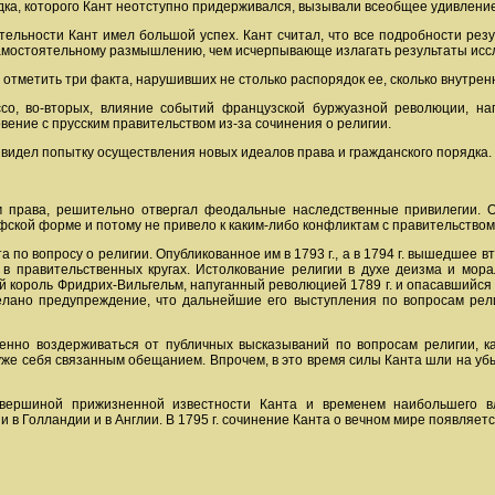
ядка, которого Кант неотступно придерживался, вызывали всеобщее удивление
ельности Кант имел большой успех. Кант считал, что все подробности резу
самостоятельному размышлению, чем исчерпывающе излагать результаты исс
 отметить три факта, нарушивших не столько распорядок ее, сколько внутрен
ссо, во-вторых, влияние событий французской буржуазной революции, н
овение с прусским правительством из-за сочинения о религии.
идел попытку осуществления новых идеалов права и гражданского порядка. К
м права, решительно отвергал феодальные наследственные привилегии.
фской форме и потому не привело к каким-либо конфликтам с правительством
а по вопросу о религии. Опубликованное им в 1793 г., а в 1794 г. вышедшее
 в правительственных кругах. Истолкование религии в духе деизма и мор
ий король Фридрих-Вильгельм, напуганный революцией 1789 г. и опасавшийся
елано предупреждение, что дальнейшие его выступления по вопросам рели
но воздерживаться от публичных высказываний по вопросам религии, как
 уже себя связанным обещанием. Впрочем, в это время силы Канта шли на уб
 вершиной прижизненной известности Канта и временем наибольшего в
 и в Голландии и в Англии. В 1795 г. сочинение Канта о вечном мире появляет