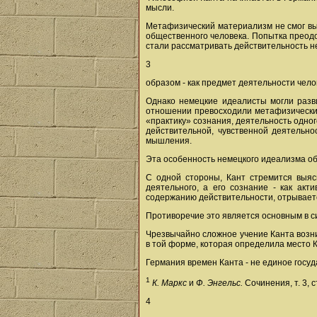
мысли.
Метафизический материализм не смог выя
общественного человека. Попытка преодо
стали рассматривать действительность не
3
образом - как предмет деятельности чело
Однако немецкие идеалисты могли разви
отношении превосходили метафизических
«практику» сознания, деятельность одн
действительной, чувственной деятельно
мышления.
Эта особенность немецкого идеализма о
С одной стороны, Кант стремится выясн
деятельного, а его сознание - как ак
содержанию действительности, отрываетс
Противоречие это является основным в 
Чрезвычайно сложное учение Канта возни
в той форме, которая определила место 
Германия времен Канта - не единое госуд
1
К. Маркс
и
Ф. Энгельс.
Сочинения, т. 3, с
4