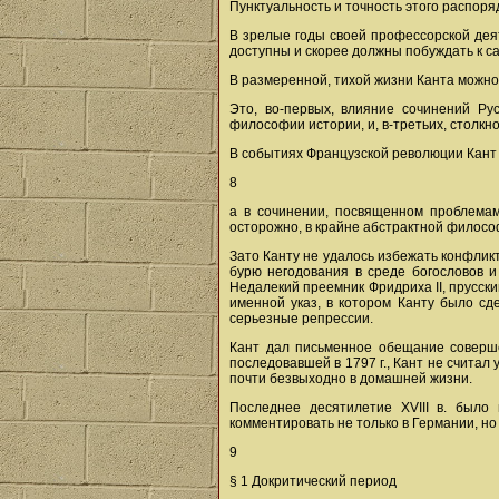
Пунктуальность и точность этого распор
В зрелые годы своей профессорской деят
доступны и скорее должны побуждать к 
В размеренной, тихой жизни Канта можно
Это, во-первых, влияние сочинений Ру
философии истории, и, в-третьих, столкн
В событиях Французской революции Кант в
8
а в сочинении, посвященном проблема
осторожно, в крайне абстрактной филосо
Зато Канту не удалось избежать конфликт
бурю негодования в среде богословов и
Недалекий преемник Фридриха II, прусск
именной указ, в котором Канту было сд
серьезные репрессии.
Кант дал письменное обещание совершен
последовавшей в 1797 г., Кант не считал
почти безвыходно в домашней жизни.
Последнее десятилетие XVIII в. было
комментировать не только в Германии, но
9
§ 1 Докритический период