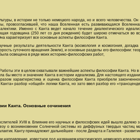
льтуры, в истории не только немецкого народа, но и всего человечества. О
езы, провозгласившей, что наша Вселенная есть развивающаяся Вселенн
алектики. Именно с Канта ведет начало течение диалектического идеали
ющая годовщина (250 лет со дня рождения) будет широко отмечаться во в
Она характеризует все основные аспекты философии Канта.
учные результаты деятельности Канта (космология и космогония, догадка 
корость суточного вращения Земли), и основные разделы его философии: теор
 была освещена в ряде моих историко-философских работ,
». Работы эти в целом охватывали важнейшие аспекты философии Канта. Но в
ла бы место и значение Канта в истории идеализма. Для настоящего издани
бразом характеристика и оценка философии Канта приобрели законченно
Канта» разбор «общей» логики Канта, но зато ввел разбор его «трансценд
ии Канта. Основные сочинения
лителей XVIII в. Влияние его научных и философских идей вышло далеко за
езу о возникновении Солнечной системы из диффузных твердых частиц мат
лактик. Канту принадлежит дальнейшее - после Декарта и Галилея - развити
и направление, известное под названием классического немецкого идеализм