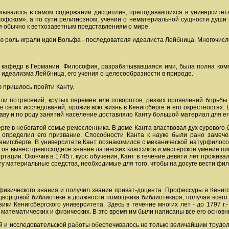
зывалось в самом содержании дисциплин, преподававшихся в университета
софском», а по сути религиозном, учении о нематериальной сущности души 
я обычно к ветхозаветным представлениям о мире.
ую роль играли идеи Вольфа - последователя идеалиста Лейбница. Многочисл
кафедр в Германии. Философия, разрабатывавшаяся ими, была полна комп
идеализма Лейбница, его учения о целесообразности в природе.
 пришлось пройти Канту.
ли потрясений, крутых перемен или поворотов, резких проявлений борьбы
 своих исследований, прожив всю жизнь в Кенигсберге и его окрестностях.
аву и по роду занятий население доставляло Канту большой материал для ег
ерге в небогатой семье ремесленника. В доме Канта властвовал дух сурового 
определил его призвание. Способности Канта к науке были рано замече
Кенигсберге. В университете Кант познакомился с механической натурфило
 он вынес превосходное знание латинских классиков и мастерское умение пис
тации. Окончив в 1745 г. курс обучения, Кант в течение девяти лет проживал
у материальные средства, необходимые для того, чтобы на досуге вести фил
изического знания и получил звание приват-доцента. Профессуры в Кенигс
дворцовой библиотеке в должности помощника библиотекаря, получая всего 52
ки Кенигсбергского университета. Здесь в течение многих лет - до 1797 
 математических и физических. В это время им были написаны все его осно
 и исследовательской работы обеспечивалось не только величайшим трудол