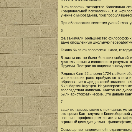
В философии господство богословия ска
«рациональной психологии», т. е. «фило
учение о мироздании, приспособлявшеес
При обосновании всех этих учений главн
6
фа занимали большинство философских 
даже опошленную школьную переработку 
Такова была философская школа, которую
В жизни его не было больших событий и
деятельностью и изложением результатов
Пруссии. Пестрое по национальному сост
Родился Кант 22 апреля 1724 г. в Кенигсб
и философии рано пробудился в нем и 
образование в Фридриховой коллегии в 
был Мартин Кнутцен. Из университета же
впоследствии написаны Кантом его диссер
были аристократические. Это давало Кант
7
защитил диссертацию о принципах метаф
это время Кант служил в Кенигсбергской 
назначен профессором логики и метафизи
огромный цикл дисциплин - философских,
Совмещение напряженной педагогической