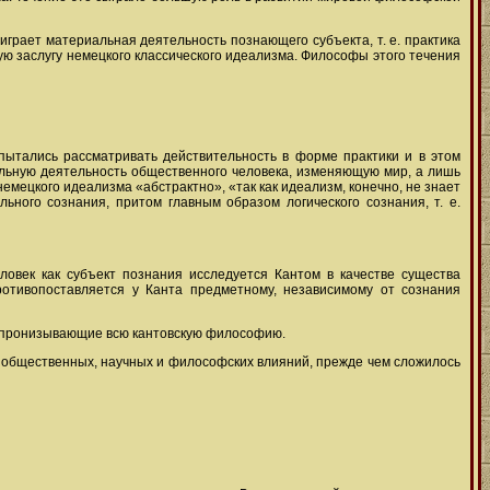
грает материальная деятельность познающего субъекта, т. е. практика
ю заслугу немецкого классического идеализма. Философы этого течения
пытались рассматривать действительность в форме практики и в этом
льную деятельность общественного человека, изменяющую мир, а лишь
мецкого идеализма «абстрактно», «так как идеализм, конечно, не знает
ьного сознания, притом главным образом логического сознания, т. е.
ловек как субъект познания исследуется Кантом в качестве существа
противопоставляется у Канта предметному, независимому от сознания
, пронизывающие всю кантовскую философию.
д общественных, научных и философских влияний, прежде чем сложилось