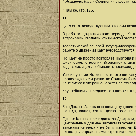
4
Иммануил Кант.
Сочинения в шести томах
5
Там же, стр. 126.
11
цизм стал господствующим в теории позн
В работах докритического периода Ка
астрономии, геологии, физической геогра
Теоретической основой натурфилософских
работе о движении Кант руководствуется
Но Кант не просто повторяет Ньютона и
физическом строении Вселенной ставит
задавались целью объяснить происхожден
Усвоив учение Ньютона о тяготении как
происхождение и развитие Солнечной сис
Кант смело и уверенно берется за эту зад
Крупнейшим из предшественников Канта, 
12
был Декарт. За исключением допущения, 
Солнда, планет, Земли - Декарт объяснял
Однако Кант не последовал за Декартом, 
центральным для нее законом тяготения
законами Кеплера и не были известны Д
планет, ни определяемого третьим закон