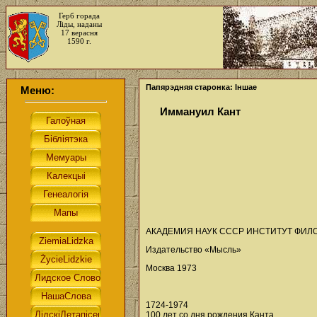
Герб горада
Ліды, наданы
17 верасня
1590 г.
Папярэдняя старонка: Іншае
Меню:
Иммануил Кант
АКАДЕМИЯ НАУК СССР ИНСТИТУТ ФИ
Издательство «Мысль»
Москва 1973
1724-1974
100 лет со дня рождения Канта