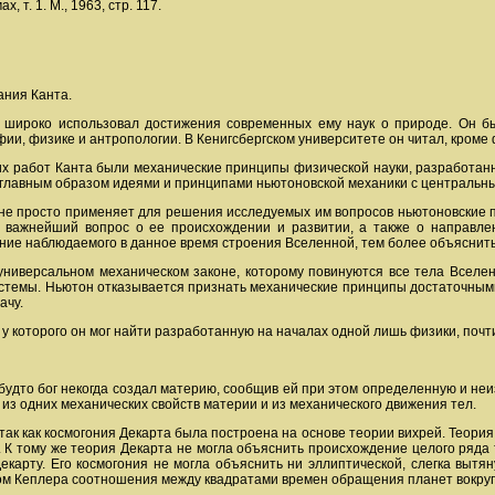
, т. 1. М., 1963, стр. 117.
ания Канта.
нт широко использовал достижения современных ему наук о природе. Он
фии, физике и антропологии. В Кенигсбергском университете он читал, кроме
 работ Канта были механические принципы физической науки, разработанны
 главным образом идеями и принципами ньютоновской механики с центральны
 не просто применяет для решения исследуемых им вопросов ньютоновские п
 важнейший вопрос о ее происхождении и развитии, а также о направлен
ие наблюдаемого в данное время строения Вселенной, тем более объяснить 
 универсальном механическом законе, которому повинуются все тела Всел
темы. Ньютон отказывается признать механические принципы достаточными 
ачу.
у которого он мог найти разработанную на началах одной лишь физики, поч
будто бог некогда создал материю, сообщив ей при этом определенную и не
 из одних механических свойств материи и из механического движения тел.
так как космогония Декарта была построена на основе теории вихрей. Теори
. К тому же теория Декарта не могла объяснить происхождение целого ряда
екарту. Его космогония не могла объяснить ни эллиптической, слегка вытя
ом Кеплера соотношения между квадратами времен обращения планет вокруг