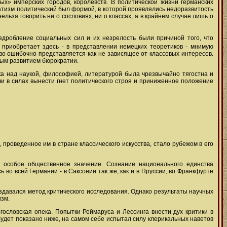
ых» имперских городов, королевств. В политической жизни германских
атизм политический был формой, в которой проявлялись недоразвитость
льзя говорить ни о сословиях, ни о классах, а в крайнем случае лишь о
здробление социальных сил и их незрелость были причиной того, что
, приобретает здесь - в представлении немецких теоретиков - мнимую
тво ошибочно представляется как не зависящее от классовых интересов.
ным развитием бюрократии.
ка над наукой, философией, литературой была чрезвычайно тягостна и
и в силах вынести гнет политического строя и приниженное положение
 проведенное им в стране классического искусства, стало рубежом в его
и особое общественное значение. Сознание национального единства
 во всей Германии - в Саксонии так же, как и в Пруссии, во Франкфурте
здавался метод критического исследования. Однако результаты научных
изм.
ословская опека. Попытки Реймаруса и Лессинга внести дух критики в
 будет показано ниже, на самом себе испытал силу клерикальных наветов