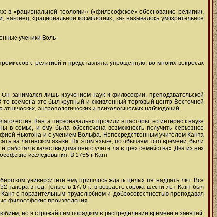
х: в «рациональной теологии» («философское» обоснование религии),
и, наконец, «рациональной космологии», как называлось умозрительное
енные ученики Воль-
ромиссов с религией и представляла упрощенную, во многих вопросах
. Он занимался лишь изучением наук и философии, преподавательской
 В те времена это был крупный и оживленный торговый центр Восточной
о этнических, антропологических и психологических наблюдений.
благочестия. Канта первоначально прочили в пасторы, но интерес к науке
ны в семье, и ему была обеспечена возможность получить серьезное
софией Ньютона и с учением Вольфа. Непосредственным учителем Канта
ать на латинском языке. На этом языке, по обычаям того времени, были
 и работал в качестве домашнего учите ля в трех семействах. Два из них
ософские исследования. В 1755 г. Кант
бергском университете ему пришлось ждать целых пятнадцать лет. Все
 талера в год. Только в 1770 г., в возрасте сорока шести лет Кант был
г.- Кант с поразительным трудолюбием и добросовестностью преподавал
вные философские произведения.
юбием, но и строжайшим порядком в распределении времени и занятий.