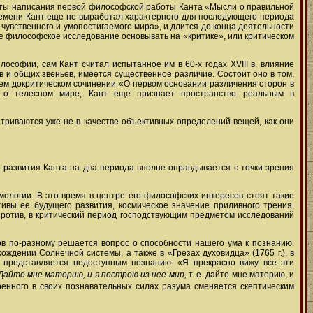
т даты написания первой философской работы Канта «Мысли о правильной
 времени Кант еще не выработал характерного для последующего периода
 чувственного и умопостигаемого мира», и длится до конца деятельности
кое философское исследование основывать на «критике», или критическом
софии, сам Кант считал испытанное им в 60-х годах XVIII в. влияние
в и общих звеньев, имеется существенное различие. Состоит оно в том,
ем докритическом сочинении «О первом основании различения сторон в
ия о телесном мире, Кант еще признает пространство реальным в
матриваются уже не в качестве объективных определений вещей, как они
о развития Канта на два периода вполне оправдывается с точки зрения
ологии. В это время в центре его философских интересов стоят такие
ивы ее будущего развития, космическое значение приливного трения,
против, в критический период господствующим предметом исследований
ов по-разному решается вопрос о способности нашего ума к познанию.
ждении Солнечной системы, а также в «Грезах духовидца» (1765 г.), в
но представляется недоступным познанию. «Я прекрасно вижу все эти
Дайте мне материю, и я построю из нее мир,
т. е. дайте мне материю, и
ренного в своих познавательных силах разума сменяется скептическим