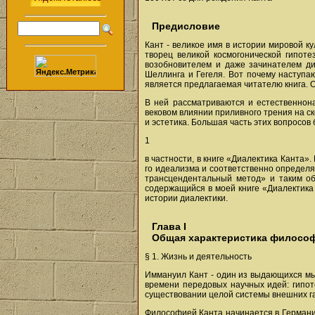
Предисловие
Кант - великое имя в истории мировой ку
творец великой космогонической гипот
возобновителем и даже зачинателем ди
Шеллинга и Гегеля. Вот почему наступа
является предлагаемая читателю книга. 
В ней рассматриваются и естественнона
вековом влиянии приливного трения на с
и эстетика. Большая часть этих вопросов
1
в частности, в книге «Диалектика Канта
го идеализма и соответственно определя
трансцендентальный метод» и таким о
содержащийся в моей книге «Диалектика 
истории диалектики.
Глава I
Общая характеристика философ
§ 1. Жизнь и деятельность
Иммануил Кант - один из выдающихся мыс
времени передовых научных идей: гипот
существовании целой системы внешних га
Философией Канта начинается в Германи