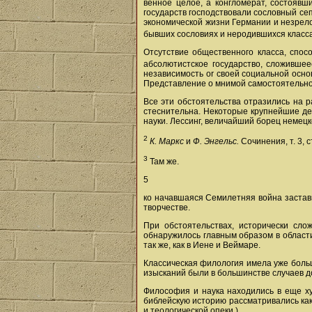
венное целое, a конгломерат, состоявш
государств господствовали сословный се
экономической жизни Германии и незрелос
бывших сословиях и неродившихся класса
Отсутствие общественного класса, спос
абсолютистское государство, сложивше
независимость or своей социальной осно
Представление о мнимой самостоятельнос
Все эти обстоятельства отразились на 
стеснительна. Некоторые крупнейшие де
науки. Лессинг, величайший борец немецк
2
К. Маркс
и
Ф. Энгельс.
Сочинения, т. 3, с
3
Там же.
5
ко начавшаяся Семилетняя война заставил
творчестве.
При обстоятельствах, исторически сл
обнаружилось главным образом в области 
так же, как в Иене и Веймаре.
Классическая филология имела уже больш
изысканий были в большинстве случаев д
Философия и наука находились в еще ху
библейскую историю рассматривались как 
и теологической опеки.)