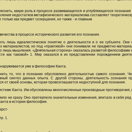
снить, какую роль в процессе развивающегося и углубляющегося познания и
ления недостатков метафизического материализма составляет теоретическу
 только как предмет созерцания, но также - и главным
вечества в процессе исторического развития его познания.
ть лишь идеалистическое понятие о деятельности и о ее субъекте. Они 
 материалистов, но под «практикой» они понимали не предметно-материа
ого лишь мышления.
«Деятельная
сторона» оказалась развитой философами не
сти как таковой» 1. Мир оказался в их представлении порождением деятел
бнаруживается уже в философии Канта.
ить то, что в познании обусловлено деятельностью самого сознания. Че
тивный синтез данных опыта. С другой стороны, деятельность сознания 
я от своей основы, которая провозглашается недоступной для познания.
системе Канта. Им обусловлены многочисленные производные противоречия
кло не сразу. Оно претерпело значительные изменения, впитало в себя ря
Канта в истории философии.
арст-
тр. 1.