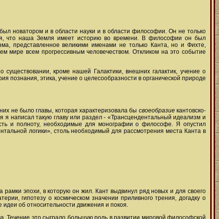
н был новатором и в области науки и в области философии. Он не только
ая, что наша Земля имеет историю во времени. В философии он был
зма, представленное великими именами не только Канта, но и Фихте,
сем мире всем прогрессивным человечеством. Откликом на это событие
о существовании, кроме нашей Галактики, внешних галактик, учение о
ия познания, этика, учение о целесообразности в органической природе
 них не было главы, которая характеризовала бы
своеобразие
кантовско-
я я написал такую главу или раздел - «Трансцендентальный идеализм и
сть и полноту, необходимые для монографии о философе. Я опустил
ентальной логики», столь необходимый для рассмотрения места Канта в
 рамки эпохи, в которую он жил. Кант выдвинул ряд новых и для своего
ерии, гипотезу о космическом значении приливного трения, догадку о
е идеи об относительности движения и покоя.
а. Течение это сыграло большую роль в развитии мировой философской