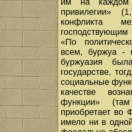
им на каждом
привилегии» (
конфликта м
господствующим
«По политичес
всем, буржуа -
буржуазия был
государстве, тог
социальные функ
качестве возн
функции» (та
приобретает во Ф
имело ни в одной
феодально-абс