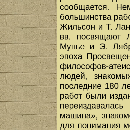
сообщается. Не
большинства рабо
Жильсон и Т. Лан
вв. посвящают 
Мунье и Э. Лябр
эпоха Просвещен
философов-атеи
людей, знакомы
последние 180 л
работ были изда
переиздавалас
машина», знаком
для понимания м