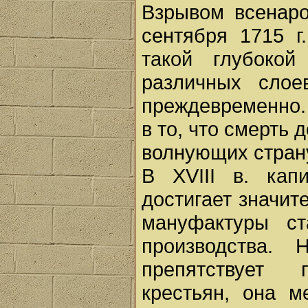
Взрывом всенаро
сентября 1715 г
такой глубоко
различных слое
преждевременно.
в то, что смерть
волнующих стран
В XVIII в. кап
достигает значит
мануфактуры ст
производства.
препятствует п
крестьян, она 