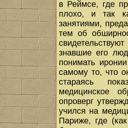
в Реймсе, где п
плохо, и так 
занятиями, преда
тем об обширно
свидетельствуют
знавшие его люд
понимать иронии
самому то, что о
стараясь пока
медицинское о
опроверг утвержд
учился на медиц
Париже, где (ка