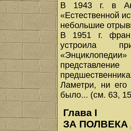
В 1943 г. в А
«Естественной ист
небольшие отрыв
В 1951 г. фран
устроила пр
«Энциклопед
представление
предшественник
Ламетри, ни его
было... (см. 63, 15
Глава I
ЗА ПОЛВЕКА