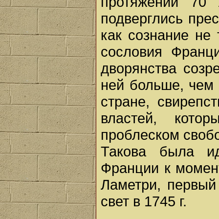
протяжении 70 
подверглись прес
как сознание не 
сословия Франци
дворянства созр
ней больше, чем
стране, свирепс
властей, кото
проблеском своб
Такова была ид
Франции к момен
Ламетри, первый
свет в 1745 г.