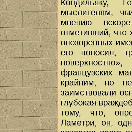
Кондильяку, Г
мыслителям, чь
мнению вскор
отметивший, что 
опозоренных имен
его поносил, т
поверхностно
французских ма
крайним, но п
заимствовали ос
глубокая враждеб
тому, что, опр
Ламетри, он, од