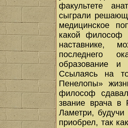
факультете ан
сыграли решающу
медицинское по
какой философ 
наставнике, м
последнего о
образование и 
Ссылаясь на то
Пенелопы» жизнь
философ сдава
звание врача в 
Ламетри, будучи 
приобрел, так ка