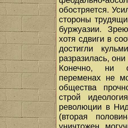
обостряется. Уси
стороны трудящи
буржуазии. Зре
хотя сдвиги в с
достигли кульм
разразилась, они
Конечно, ни о
переменах не мо
общества проч
строй идеологи
революции в Нид
(вторая полови
уничтожен могу