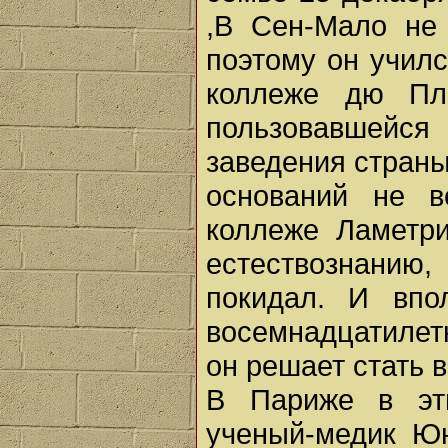
,В Сен-Мало не
поэтому он училс
коллеже дю Пле
пользовавшейс
заведения страны
оснований не в
коллеже Ламетри
естествознанию,
покидал. И впо
восемнадцатилет
он решает стать 
В Париже в эти
ученый-медик Ю