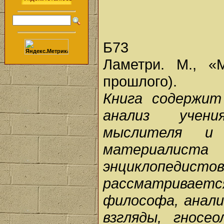
Б73
Ламетри. М., «
прошлого).
Книга содержит
анализ учени
мыслителя и 
материалиста
энциклопедист
рассматривает
философа, анал
взгляды, гносе