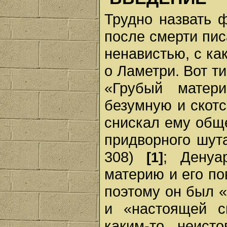
Трудно назвать 
после смерти пис
ненавистью, с ка
о Ламетри. Вот т
«Грубый матер
безумную и скотс
снискал ему общ
придворного шута
308)
; Денуа
[1]
материю и его по
поэтому он был 
и «настоящей с
каким-то неисто