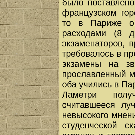
было поставлено
французском гор
то в Париже о
расходами (8 
экзаменаторов, п
требовалось в пр
экзамены на з
прославленный м
оба учились в Па
Ламетри полу
считавшееся лу
невысокого мнен
студенческой с