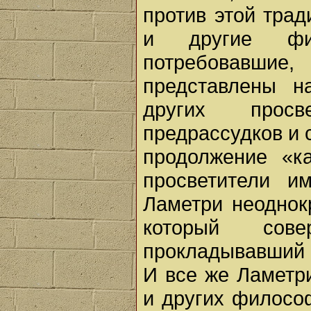
против этой тра
и другие фил
потребовавш
представлены н
других просв
предрассудков и 
продолжение «к
просветители и
Ламетри неоднок
который сов
прокладывавший но
И все же Ламетри
и других философ