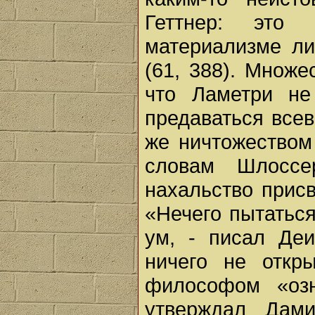
Геттнер: это
материализме ли
(61, 388). Множе
что Ламетри не
предаваться все
же ничтожеством
словам Шлоссе
нахальство присв
«Нечего пытатьс
ум, - писал Деи
ничего не откры
философом «оз
утверждал Дами