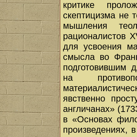
критике проло
скептицизма не т
мышления тео
рационалистов XV
для усвоения м
смысла во Франц
подготовившим д
на противоп
материалистичес
явственно прос
англичанах» (1733
в «Основах фило
произведениях, в