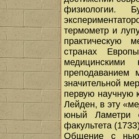
физиологии. 
экспериментатор
термометр и лупу
практическую м
странах Европ
медицинскими
преподаванием 
значительной мер
первую научную к
Лейден, в эту «м
юный Ламетри с
факультета (1733)
Общение с нью