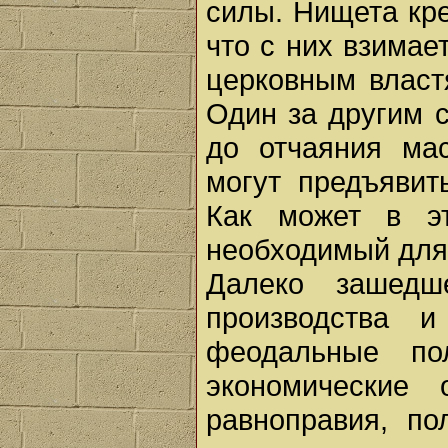
силы. Нищета кр
что с них взимае
церковным власт
Один за другим 
до отчаяния ма
могут предъявит
Как может в эт
необходимый для 
Далеко зашедш
производства 
феодальные пол
экономические
равноправия, по