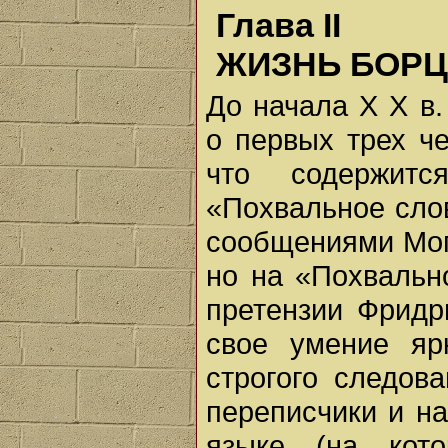
Глава II
ЖИЗНЬ БОР
До начала X X в
о первых трех че
что содержит
«Похвальное слов
сообщениями Моп
но на «Похвальн
претензии Фридр
свое умение яр
строгого следов
переписчики и н
языке (на кот