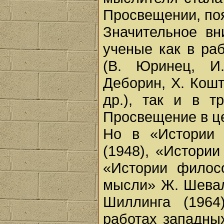
Просвещении, поя
Значительное вн
ученые как в ра
(В. Юринец, И
Деборин, X. Кошт
др.), так и в т
Просвещение в ц
Но в «Истории 
(1948), «Истории
«Истории филос
мысли» Ж. Шевал
Шиллинга (1964
работах западны