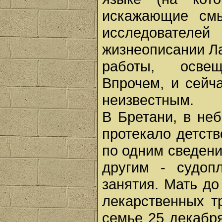
искажающие см
исследователей
жизнеописании Ла
работы, осве
Впрочем, и сейч
неизвестным.
В Бретани, в не
протекало детст
по одним сведени
другим - судоп
занятия. Мать д
лекарственных т
семье 25 декабр