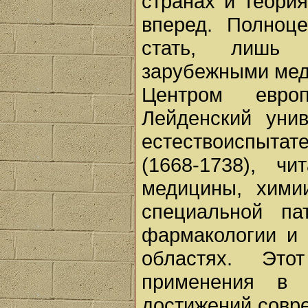
странах и теори
вперед. Полноц
стать, лишь 
зарубежными мед
Центром евро
Лейденский уни
естествоиспытат
(1668-1738), ч
медицины, хими
специальной пат
фармакологии и 
областях. Это
применения в 
достижений совре