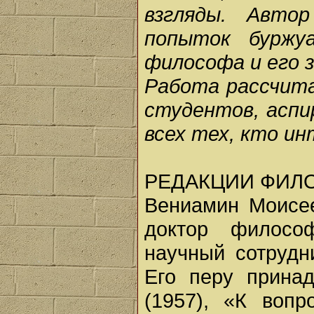
взгляды. Авто
попыток буржуа
философа и его 
Работа рассчита
студентов, аспи
всех тех, кто и
РЕДАКЦИИ ФИЛ
Вениамин Моисеев
доктор филосо
научный сотруд
Его перу прина
(1957), «К воп