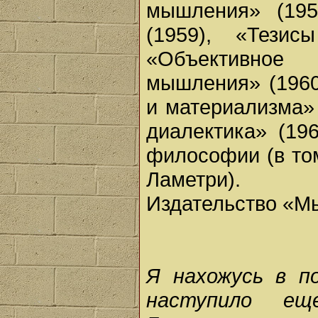
мышления» (19
(1959), «Тези
«Объективное
мышления» (1960
и материализма»
диалектика» (19
философии (в то
Ламетри).
Издательство «М
Я нахожусь в п
наступило ещ