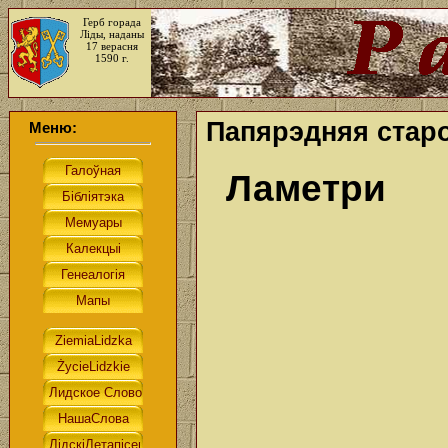
Герб горада
Ліды, наданы
17 верасня
1590 г.
Папярэдняя старо
Меню:
Ламетри