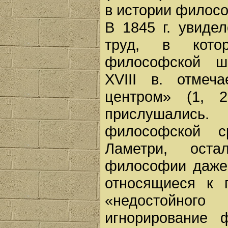
в истории филосо
В 1845 г. увиде
труд, в кото
философской ш
XVIII в. отмеч
центром» (1, 
прислушались.
философской с
Ламетри, оста
философии даже 
относящиеся к 
«недостойног
игнорирование 