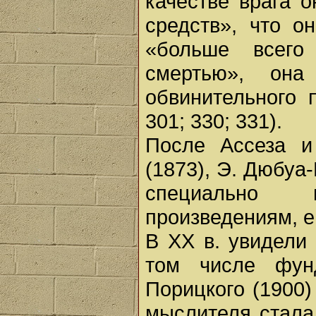
качестве врага 
средств», что о
«больше всего
смертью», он
обвинительного 
301; 330; 331).
После Ассеза и
(1873), Э. Дюбуа-
специально 
произведениям, е
В XX в. увидели 
том числе фун
Порицкого (1900)
мыслителя стала