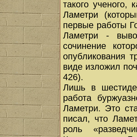
такого ученого, 
Ламетри (которы
первые работы Го
Ламетри - выво
сочинение кото
опубликования т
виде изложил поч
426).
Лишь в шестиде
работа буржуазн
Ламетри. Это ст
писал, что Ламе
роль «разведч