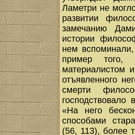
Ламетри не могло
развитии филос
замечанию Дам
истории филосо
нем вспоминали,
пример того, 
материалистом и
отъявленного не
смерти филос
господствовало 
«На него беско
способами стар
(56, 113), более 