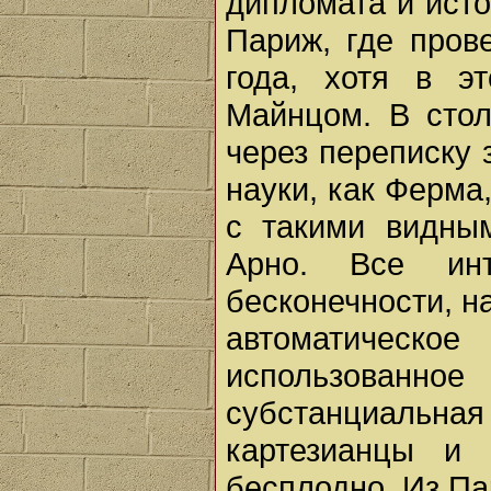
дипломата и исто
Париж, где пров
года, хотя в э
Майнцом. В сто
через переписку 
науки, как Ферма,
с такими видны
Арно. Все ин
бесконечности, н
автоматичес
использованно
субстанциальн
картезианцы и 
бесплодно. Из Па