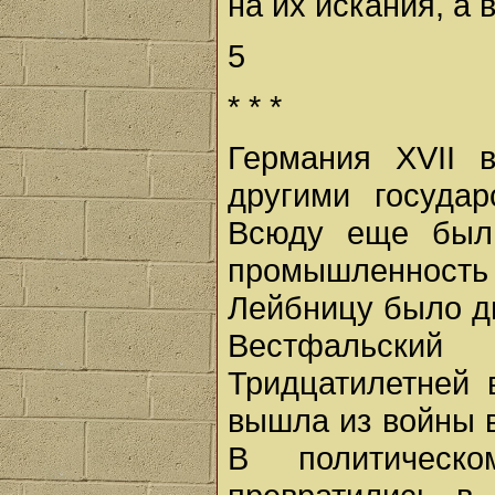
на их искания, а 
5
* * *
Германия XVII 
другими госуда
Всюду еще был
промышленность
Лейбницу было дв
Вестфальски
Тридцатилетней 
вышла из войны в
В политическ