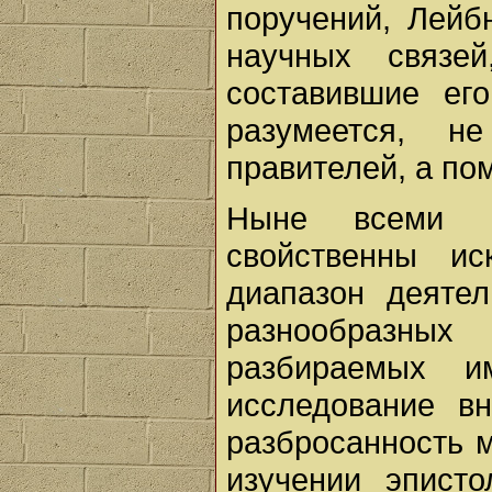
поручений, Лейб
научных связе
составившие ег
разумеется, н
правителей, а по
Ныне всеми п
свойственны ис
диапазон деятел
разнообразны
разбираемых и
исследование вн
разбросанность 
изучении эпист