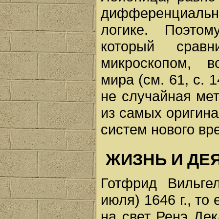
дифференциально
логике. Поэто
который срав
микроскопом, 
мира (см. 61, с. 
не случайная ме
из самых оригин
систем нового вр
ЖИЗНЬ И ДЕ
Готфрид Вильге
июля) 1646 г., то
на свет Ренэ Де