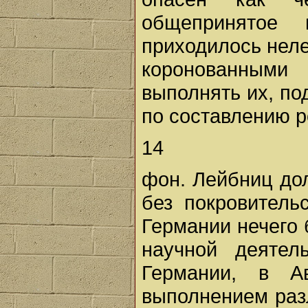
общепринятое
приходилось неле
коронованными
выполнять их, по
по составлению р
14
фон. Лейбниц до
без покровитель
Германии нечего 
научной деятел
Германии, в А
выполнением разл