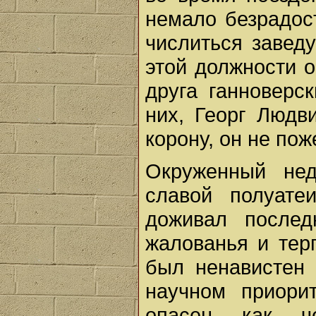
немало безрадос
числиться завед
этой должности 
друга ганноверс
них, Георг Людви
корону, он не по
Окруженный нед
славой полуате
доживал послед
жалованья и тер
был ненавистен 
научном приори
опасен как че