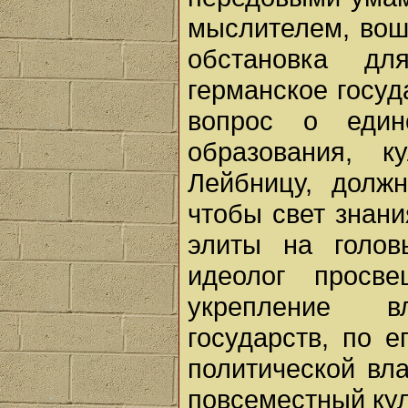
мыслителем, вош
обстановка дл
германское госуд
вопрос о един
образования, к
Лейбницу, должн
чтобы свет знан
элиты на голов
идеолог просве
укрепление в
государств, по 
политической вл
повсеместный ку