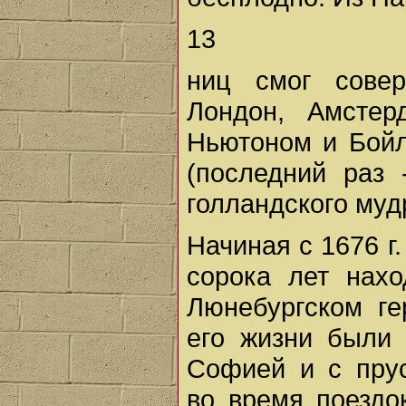
13
ниц смог совер
Лондон, Амстер
Ньютоном и Бойл
(последний раз 
голландского муд
Начиная с 1676 г
сорока лет нах
Люнебургском ге
его жизни были
Софией и с пру
во время поездо