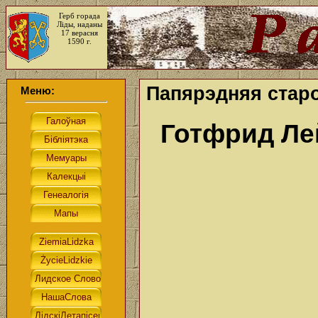
Герб горада
Ліды, наданы
17 верасня
1590 г.
Папярэдняя старо
Меню:
Готфрид Л