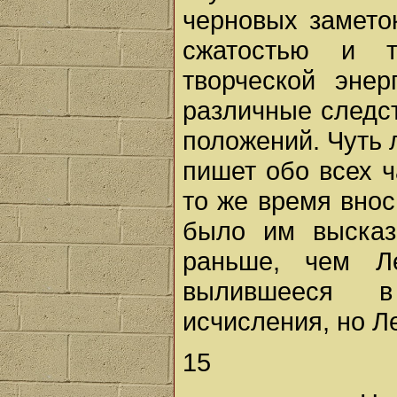
черновых замето
сжатостью и т
творческой эне
различные следс
положений. Чуть 
пишет обо всех ч
то же время внос
было им высказ
раньше, чем Ле
вылившееся в
исчисления, но Ле
15