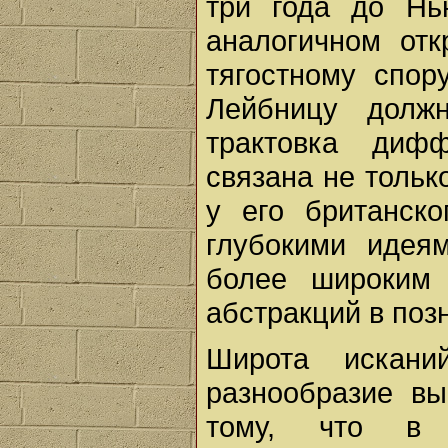
три года до Нь
аналогичном отк
тягостному спор
Лейбницу долж
трактовка диф
связана не тольк
у его британско
глубокими идея
более широким 
абстракций в поз
Широта искани
разнообразие в
тому, что в 