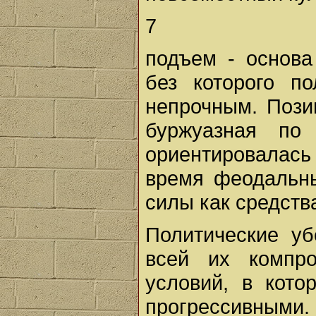
7
подъем - основа
без которого п
непрочным. Пози
буржуазная по
ориентировалас
время феодальн
силы как средств
Политические у
всей их компр
условий, в кото
прогрессивными