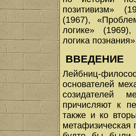
позитивизм» (
(1967), «Пробле
логике» (1969)
логика познания»,
ВВЕДЕНИЕ
Лейбниц-философ
основателей меха
созидателей м
причисляют к пе
также и ко втор
метафизическая 
будто бы были 