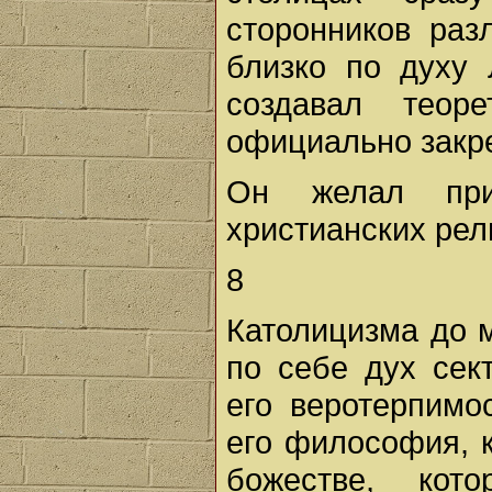
сторонников раз
близко по духу
создавал теор
официально закр
Он желал при
христианских рел
8
Католицизма до м
по себе дух сек
его веротерпимо
его философия, к
божестве, ко