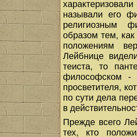
характеризова
называли его ф
религиозным ф
образом тем, как
положениям ве
Лейбнице видели
теиста, то пант
философском - 
просветителя, ко
по сути дела пер
в действительнос
Прежде всего Лей
тех, кто полож