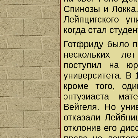
Спинозы и Локка
Лейпцигского ун
когда стал студен
Готфриду было пя
нескольких ле
поступил на юр
университета. В 
кроме того, од
энтузиаста мат
Вейгеля. Но уни
отказали Лейбни
отклонив его дис