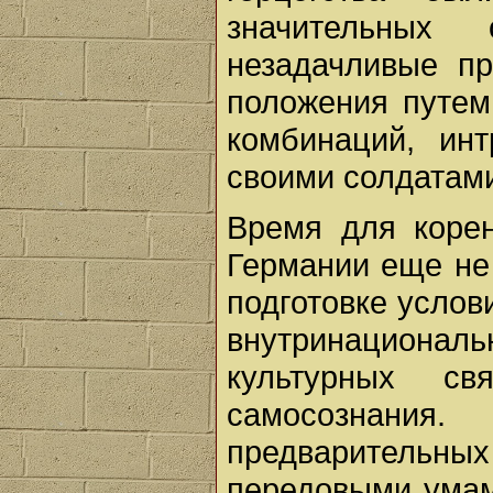
значительных
незадачливые пр
положения путем
комбинаций, инт
своими солдатам
Время для коре
Германии еще не 
подготовке услов
внутринациональ
культурных св
самосознания.
предварительны
передовыми умам