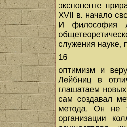
экспоненте прир
XVII в. начало с
И философия Л
общетеоретиче
служения науке, 
16
оптимизм и веру
Лейбниц в отли
глашатаем новых
сам создавал ме
метода. Он не 
организации ко