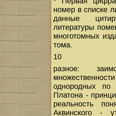
* Первая цифра
номер в списке л
данные цитир
литературы поме
многотомных изд
тома.
10
разное: заи
множественнос
однородных по 
Платона - принци
реальность по
Аквинского - 