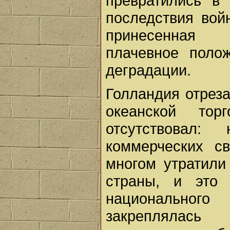
превратились в 
последствия вой
принесенная 
плачевное поло
деградации.
Голландия отрез
океанской тор
отсутствовал
коммерческих с
многом утратили
страны, и это 
национальног
закреплялась 