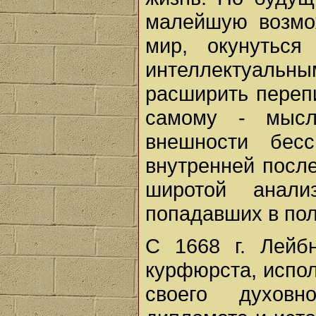
малейшую возмож
мир, окунутьс
интеллектуальн
расширить переп
самому - мысли
внешности бес
внутренней посл
широтой анали
попадавших в пол
С 1668 г. Лейб
курфюрста, испо
своего духовн