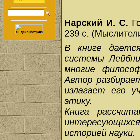
Нарский И. С.
Го
239 с. (Мыслител
В книге даетс
системы Лейбни
многие философ
Автор разбирает
излагает его у
этику.
Книга рассчит
интересующихс
историей науки.