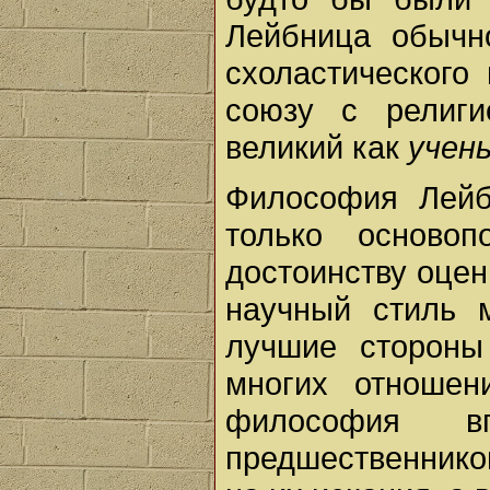
Лейбница обычн
схоластического
союзу с религи
великий как
учены
Философия Лейб
только осново
достоинству оцен
научный стиль 
лучшие стороны
многих отношен
философия в
предшественнико