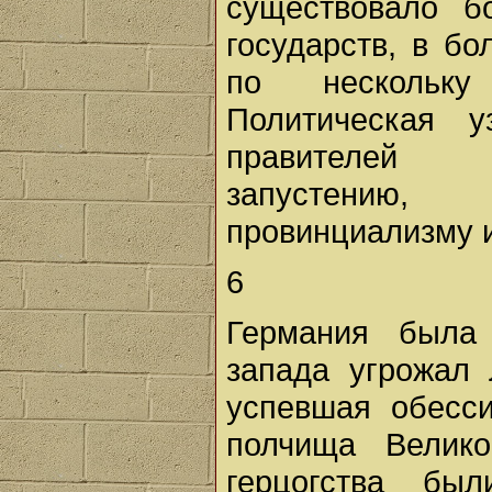
существовало б
государств, в б
по нескольку
Политическая у
правителей с
запустению, 
провинциализму и
6
Германия была
запада угрожал 
успевшая обесс
полчища Велик
герцогства бы