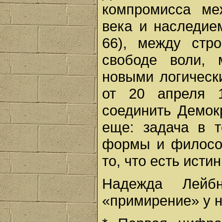
компромисса ме
века и наследием
66), между стр
свободе воли, 
новыми логическ
от 20 апреля 1
соединить Демок
еще: задача в 
формы и филосо
то, что есть истин
Надежда Лейб
«примирение» у н