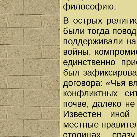
философию.
В острых религио
были тогда повод
поддерживали на
войны, компроми
единственно пр
был зафиксирова
договора: «Чья в
конфликтных си
почве, далеко не
Известен иной 
местные правител
столицах сра