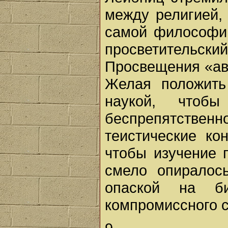
между религией,
самой философии
просветительски
Просвещения «ав
Желая положить
наукой, чтобы
беспрепятстве
теистические ко
чтобы изучение 
смело опиралос
опаской на би
компромиссного с