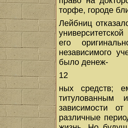
право на доктор
торфе, городе бл
Лейбниц отказал
университетской
его оригинал
независимого уч
было денеж-
12
ных средств; 
титулованным 
зависимости о
различные перио
жизнь. Но буду