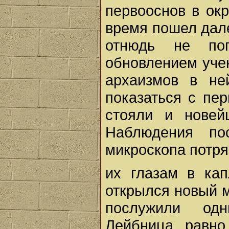
первооснов в ок
время пошел дале
отнюдь не по
обновлением уче
архаизмов в не
показаться с пер
стояли и новей
Наблюдения пос
микроскопа потря
их глазам в ка
открылся новый 
послужили од
Лейбница, равно