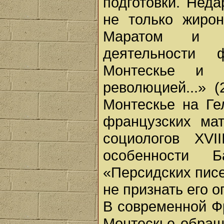
подготовки. Нед
не только жиро
Маратом и Ро
деятельности
Монтескье и 
революцией...» (
Монтескье на Ге
французских мат
социологов XVI
особенности 
«Персидских писе
не признать его 
В современной Ф
Монтескье обращ