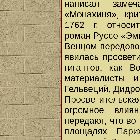
написал замеч
«Монахиня», кри
1762 г. относи
роман Руссо «Эми
Венцом передово
явилась просвет
гигантов, как В
материалисты и
Гельвеций, Дидро
Просветитель
огромное влия
передают, что во
площадях Пари