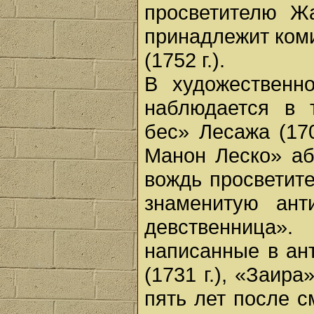
просветителю Жа
принадлежит ком
(1752 г.).
В художественн
наблюдается в 
бес» Лесажа (170
Манон Леско» абб
вождь просветите
знаменитую ант
девственница
написанные в ан
(1731 г.), «Заира»
пять лет после 