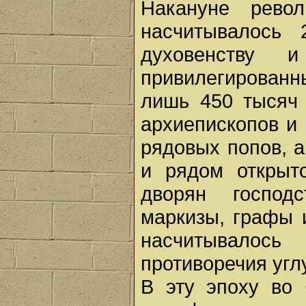
Накануне рево
насчитывалось
духовенству 
привилегированн
лишь 450 тысяч 
архиепископов и
рядовых попов, а
и рядом открыт
дворян господ
маркизы, графы и
насчитывалось
противоречия угл
В эту эпоху во