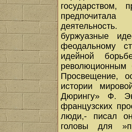
государством, 
предпочитал
деятельность
буржуазные иде
феодальному ст
идейной борьб
революционным 
Просвещение, о
истории мирово
Дюрингу» Ф. Эн
французских прос
люди,- писал о
головы для »п