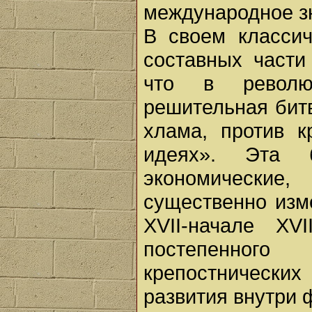
международное з
В своем классич
составных части
что в револю
решительная битв
хлама, против к
идеях». Эта 
экономические,
существенно изм
XVII-начале XV
постепенног
крепостнических
развития внутри 