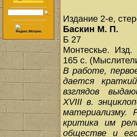
Издание 2-е, сте
Баскин М. П.
Б 27
Монтескье. Изд. 
165 с. (Мыслител
В работе, перво
дается краткий
взглядов выда
XVIII в. энцикл
материализму. 
критика им рел
обществе и его