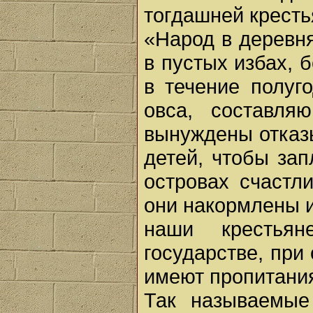
тогдашней кресть
«Народ в деревня
в пустых избах, 
в течение полуг
овса, составля
вынуждены отказы
детей, чтобы за
островах счастл
они накормлены и
наши крестья
государстве, при
имеют пропитания..
Так называемые