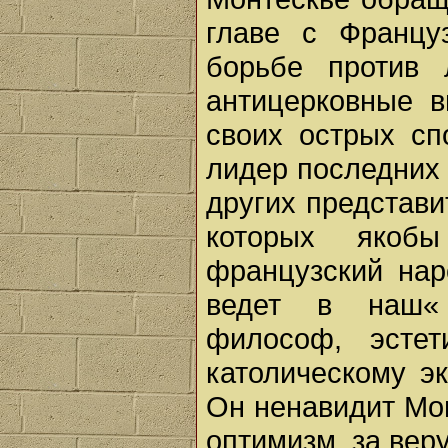
главе с Францу
борьбе против 
антицерковные в
своих острых сп
лидер последних
других представи
которых якоб
французский нар
ведет в наш«
философ, эсте
католическому э
Он ненавидит Мон
оптимизм, за вер