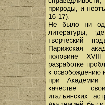
справедливости,
природы, и неот
16-17).
Не было ни одн
литературы, г
творческий по
Парижская ака
половине XVII
разработке проб
к освобождению н
при Академии 
качестве сво
итальянских ас
Академией были