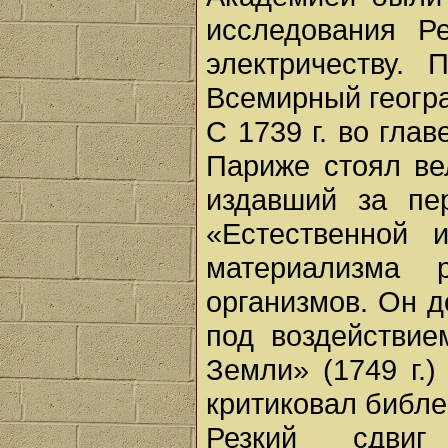
исследования 
электричеству.
Всемирный геогр
С 1739 г. во гла
Париже стоял ве
издавший за пе
«Естественной
материализма 
организмов. Он 
под воздействие
Земли» (1749 г.
критиковал библе
Резкий сдви