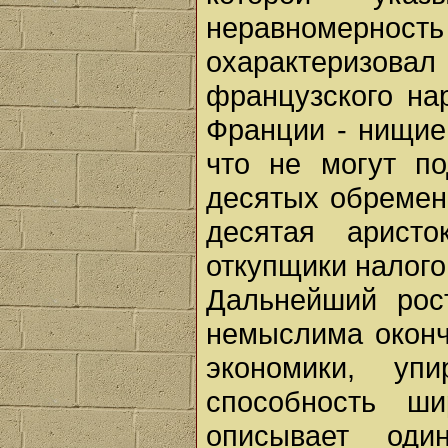
неравномернос
охарактеризо
французского на
Франции - нищие;
что не могут п
десятых обремен
десятая аристо
откупщики налого
Дальнейший рост
немыслима оконч
экономики, уп
способность ш
описывает оди