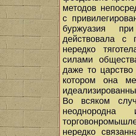
методов непосре
с привилегирова
буржуазия пр
действовала с 
нередко тяготе
силами обществ
даже то царство
котором она м
идеализированным
Во всяком слу
неоднородна
торговонромыш
нередко связанн