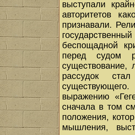
выступали край
авторитетов ка
признавали. Рел
государственный 
беспощадной кр
перед судом 
существование, 
рассудок ста
существующег
выражению «Геге
сначала в том см
положения, кото
мышления, выс