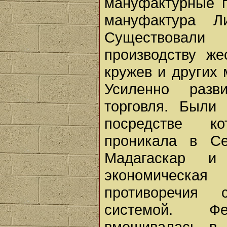
мануфактурные п
мануфактура Л
Существовал
производству же
кружев и других
Усиленно разв
торговля. Были
посредстве к
проникала в Се
Мадагаскар и
экономическа
противоречия 
системой. Фео
вмешивалась в 