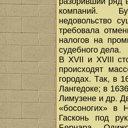
разоривший ряд 
компаний. Б
недовольство с
требовала отмен
налогов на пром
судебного дела.
В XVII и XVIII с
происходят масс
городах. Так, в 
Лангедоке; в 1636
Лимузене и др. Д
«босоногих» в 
Гасконь под ру
Бернара Одиж