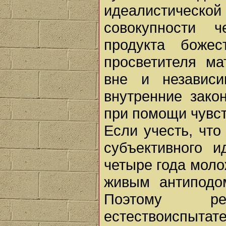
идеалистичес
совокупности 
продукта божес
просветителя ма
вне и независи
внутренние зако
при помощи чувст
Если учесть, что
субъективного 
четыре года моло
живым антиподо
Поэтому р
естествоиспыта