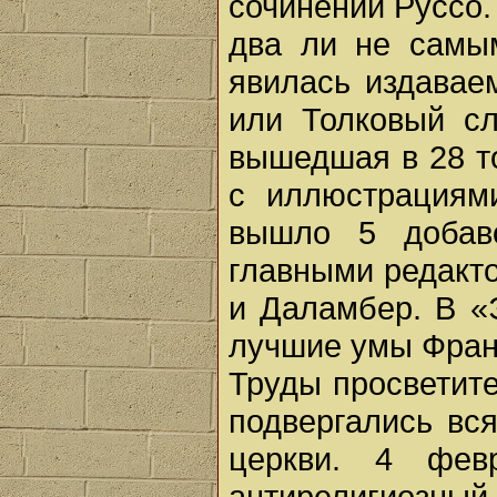
сочинений Руссо.
два ли не самым
явилась издавае
или Толковый сл
вышедшая в 28 то
с иллюстрациями
вышло 5 добав
главными редакт
и Даламбер. В «
лучшие умы Фран
Труды просветите
подвергались вс
церкви. 4 фев
антирелигиозны