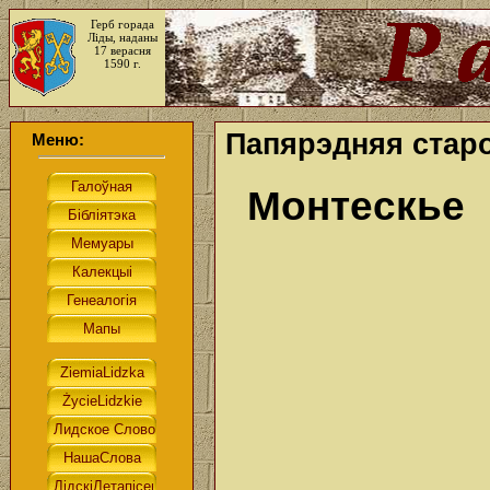
Герб горада
Ліды, наданы
17 верасня
1590 г.
Папярэдняя старо
Меню:
Монтескье