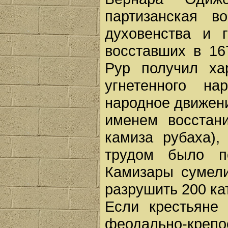
партизанская в
духовенства и г
восставших в 16
Рур получил ха
угнетенного на
народное движени
именем восстани
камиза рубаха),
трудом было по
Камизары сумели
разрушить 200 ка
Если крестьяне
феодально-креп