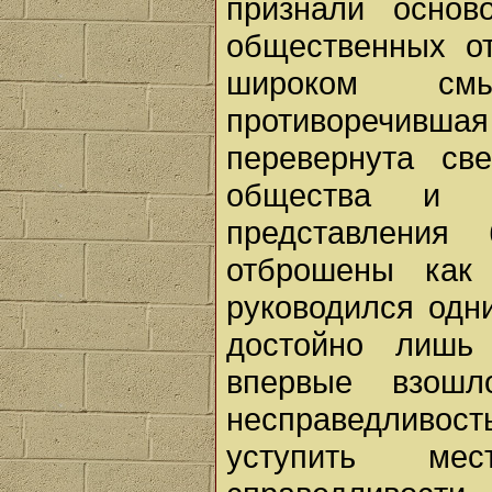
признали основ
общественных о
широком смы
противоречившая
перевернута св
общества и г
представления
отброшены как
руководился одн
достойно лишь
впервые взошл
несправедливост
уступить ме