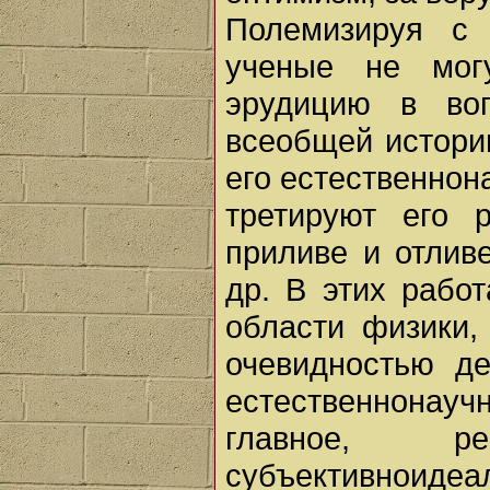
Полемизируя с 
ученые не мог
эрудицию в во
всеобщей истори
его естественнон
третируют его 
приливе и отлив
др. В этих рабо
области физики,
очевидностью де
естественнонау
главное, р
субъективнои