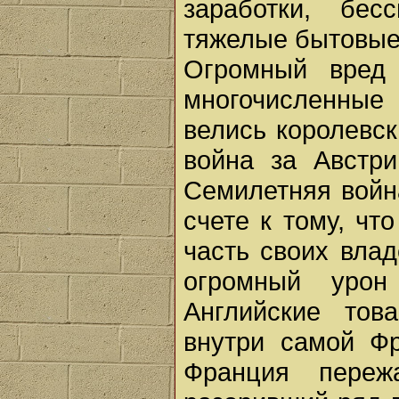
заработки, бес
тяжелые бытовые у
Огромный вред 
многочисленные
велись королевс
война за Австри
Семилетняя война
счете к тому, ч
часть своих вла
огромный урон
Английские тов
внутри самой Ф
Франция переж