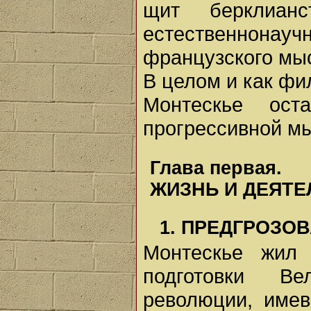
щит берклиан
естественнонау
французского мыс
В целом и как фил
Монтескье ост
прогрессивной м
Глава первая.
ЖИЗНЬ И ДЕЯТ
1. ПРЕДГРОЗО
Монтескье жил
подготовки Ве
революции, имев