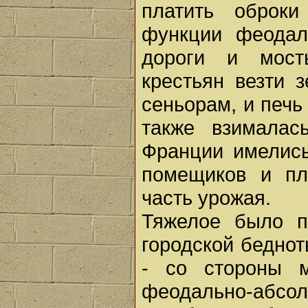
платить оброки
функции феодал
дороги и мост
крестьян везти 
сеньорам, и печь
также взималас
Франции имелись
помещиков и пл
часть урожая.
Тяжелое было п
городской беднот
- со стороны 
феодально-абс