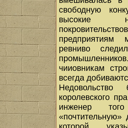
свободную конк
высокие н
покровительс
предприятиям 
ревниво след
промышленников
чииовникам стро
всегда добиваютс
Недовольство 
королевского пр
инженер тог
«почтительную» 
которой ука