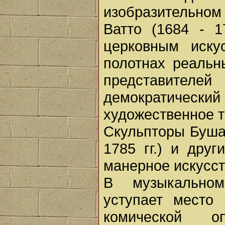
изобразительном
Ватто (1684 - 1
церковным иску
полотнах реальн
представител
демократический
художественное тв
Скульпторы Бушард
1785 гг.) и дру
манерное искусст
В музыкальном
уступает место 
комической о