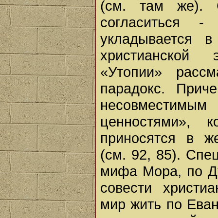
(см. там же).
согласиться -
укладывается в
христианской 
«Утопии» рассм
парадокс. Прич
несовместимым 
ценностями», 
приносятся в ж
(см. 92, 85). Сп
мифа Мора, по Д
совести христиа
мир жить по Еван