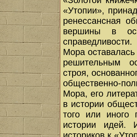
«Утопии», прина
ренессансная об
вершины в ос
справедливости.
Мора оставалась
решительным ос
строя, основанно
общественно-по
Мора, его литера
в истории общес
того или иного
истории идей. 
историков к «Уто