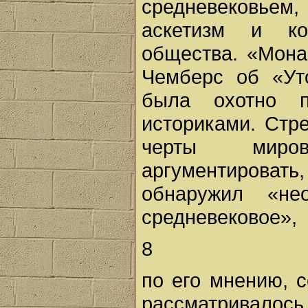
средневековье
аскетизм и ко
общества. «Мона
Чемберс об «Ут
была охотно п
историками. Стр
черты миров
аргументировать
обнаружил «не
средневековое»,
8
по его мнению, 
рассматривалось