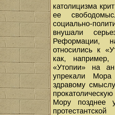
католицизма крит
ее свободомыс
социально-полит
внушали серье
Реформации, н
относились к «
как, например,
«Утопии» на ан
упрекали Мора 
здравому смысл
прокатолическу
Мору позднее у
протестантско