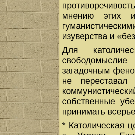
противоречивость
мнению этих и
гуманистическ
изуверства и «бе
Для католичес
свободомыслие
загадочным феном
не переставал
коммунистиче
собственные уб
принимать всерье
* Католическая ц