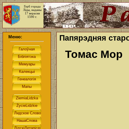
Герб горада
Ліды, наданы
17 верасня
1590 г.
Папярэдняя старо
Меню:
Томас Мор