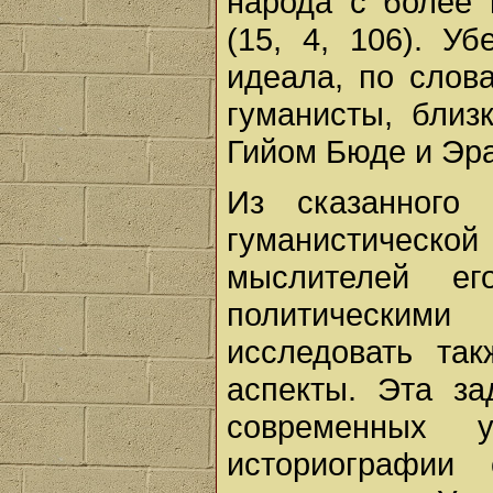
народа с более 
(15, 4, 106). У
идеала, по слов
гуманисты, близ
Гийом Бюде и Эр
Из сказанного
гуманистической
мыслителей ег
политическим
исследовать та
аспекты. Эта за
современных 
историографии