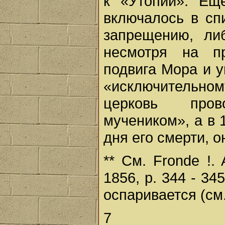
к «Утопии». Ещ
включалось в сп
запрещению, ли
несмотря на пр
подвига Мора и у
«исключительно
церковь про
мучеником», а в 1
дня его смерти, 
** См. Fronde !. 
1856, p. 344 - 3
оспаривается (см.,
7