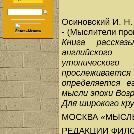
Осиновский И. Н. 
- (Мыслители про
Книга расска
английского 
утопическог
прослеживаетс
определяется е
мысли эпохи Возр
Для широкого кр
МОСКВА «МЫСЛЬ
РЕДАКЦИИ ФИЛ