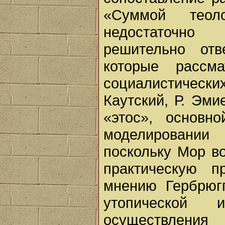
«Суммой теол
недостаточно 
решительно отв
которые рассм
социалистическ
Каутский, Р. Эмие
«этос», основн
моделировании 
поскольку Мор во
практическую п
мнению Гербрюгг
утопической 
осуществле