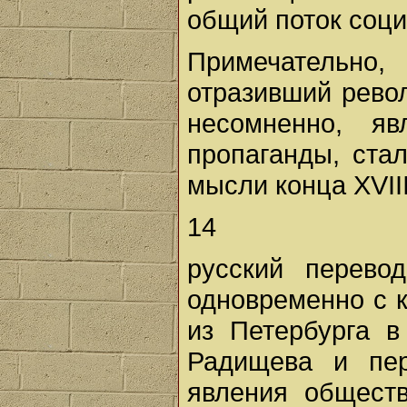
общий поток соци
Примечательно
отразивший рево
несомненно, я
пропаганды, ста
мысли конца XVIII
14
русский перево
одновременно с 
из Петербурга в
Радищева и пер
явления обществ