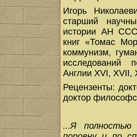
Игорь Николаеви
старший научны
истории АН СССР
книг «Томас Мор
коммунизм, гума
исследований 
Англии XVI, XVII, 
Рецензенты: докт
доктор философск
...Я полностью
поровну и по с