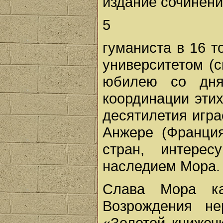
издание сочинен
5
гуманиста в 16 
университетом (с
юбилею со дня
координации эти
десятилетия игр
Анжере (Франци
стран, интере
наследием Мора.
Слава Мора ка
Возрождения не
«Золотой книжечк