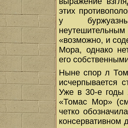
выражение взгля
этих противопол
у буржуазны
неутешительн
«возможно, и сод
Мора, однако нет
его собственными,
Ныне спор л Том
исчерпывается с
Уже в 30-е годы 
«Томас Мор» (см
четко обозначил
консервативном д