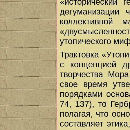
«исторический г
дегуманизации 
коллективной 
«двусмысленн
утопического миф
Трактовка «Утопи
с концепцией др
творчества Мора
свое время утв
порядками основ
74, 137), то Гер
полагая, что осн
составляет этик