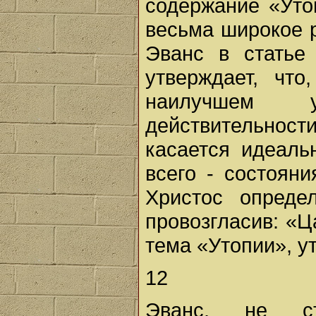
содержание «Уто
весьма широкое р
Эванс в статье
утверждает, чт
наилучшем у
действительност
касается идеаль
всего - состояни
Христос опреде
провозгласив: «Ц
тема «Утопии», у
12
Эванс, не ст