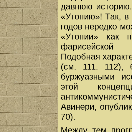
давнюю историю.
«Утопию»! Так, в
годов нередко мо
«Утопии» как п
фарисейской и
Подобная характе
(см. 111. 112)
буржуазными ис
этой концеп
антикоммунист
Авинери, опублик
70).
Между тем прогр