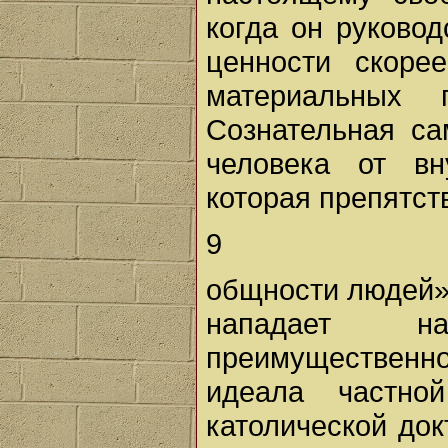
когда он руковод
ценности скоре
материальных п
Сознательная са
человека от вн
которая препятст
9
общности людей» 
нападает на
преимущественн
идеала частной
католической до