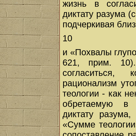
жизнь в согла
диктату разума (с
подчеркивая близ
10
и «Похвалы глупо
621, прим. 1
согласиться,
рационализм уто
теологии - как н
обретаемую в 
диктату разума,
«Сумме теологии»
сопоставление р