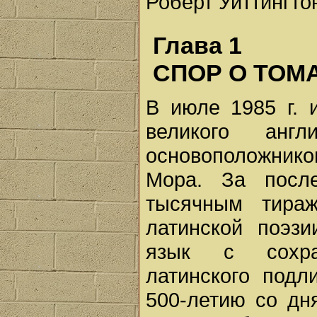
Роберт Уиттингто
Глава 1
СПОР О ТОМ
В июле 1985 г. 
великого англ
основоположнико
Мора. За посл
тысячным тира
латинской поэз
язык с сохра
латинского подл
500-летию со дн