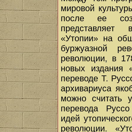
мировой культур
после ее соз
представляет 
«Утопии» на об
буржуазной ре
революции, в 17
новых издания 
переводе Т. Русс
архивариуса якоб
можно считать у
перевода Руссо
идей утопическо
революции. «У