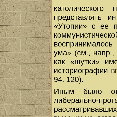
католического
представлять ин
«Утопии» с ее 
коммунистич
воспринималось
ума» (см., напр.,
как «шутки» им
историографии вп
94. 120).
Иным было от
либерально-п
рассматривавших