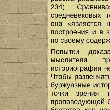
234). Сравнив
средневековых т
она «является н
построения и в 
по своему содерж
Попытки доказ
мыслителя пр
историографии нео
Чтобы развенчат
буржуазные истор
точки зрения т
проповедующей б
братство как н