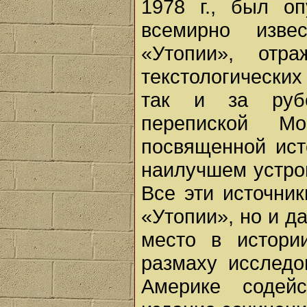
1978 г., был о
всемирно изве
«Утопии», отр
текстологически
так и за рубе
перепиской М
посвященной ист
наилучшем устрой
Все эти источни
«Утопии», но и д
место в истори
размаху исследо
Америке содей