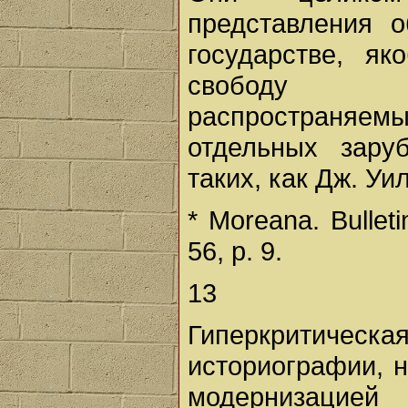
представления 
государстве, я
свободу че
распространя
отдельных зару
таких, как Дж. Уи
* Moreana. Bullet
56, p. 9.
13
Гиперкритическ
историографии, 
модернизацией