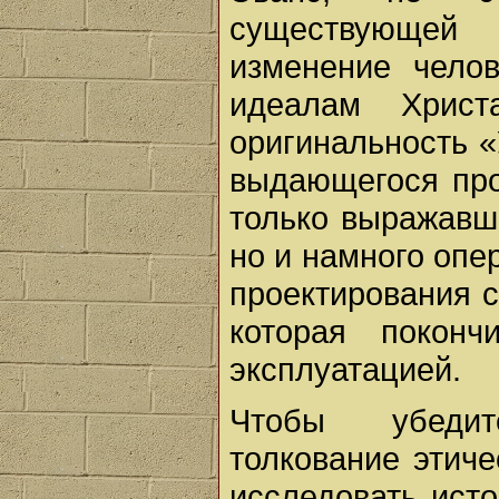
существующей 
изменение чело
идеалам Христ
оригинальность «
выдающегося про
только выражавш
но и намного опе
проектирования 
которая покон
эксплуатацией.
Чтобы убедит
толкование этиче
исследовать исто