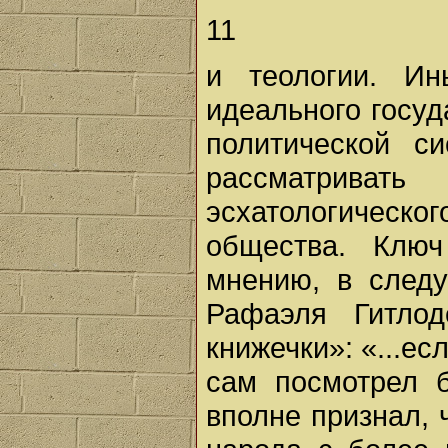
11
и теологии. Ин
идеального госу
политической с
рассматрива
эсхатологичес
общества. Клю
мнению, в след
Рафаэля Гитлод
книжечки»: «...е
сам посмотрел 
вполне признал, 