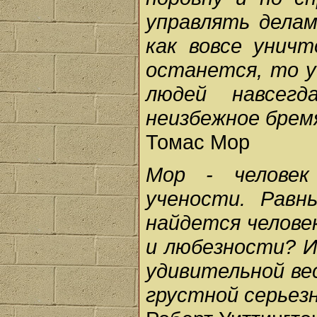
управлять делам
как вовсе унич
останется, то у
людей навсег
неизбежное брем
Томас Мор
Mop - человек
учености. Равн
найдется челове
и любезности? И
удивительной вес
грустной серьезн