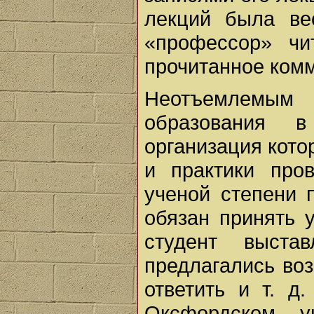
лекций была ве
«профессор» чи
прочитанное ком
Неотъемлемым
образования в
организация кото
и практики про
ученой степени 
обязан принять 
студент выста
предлагались во
ответить и т. д
Оксфордском у