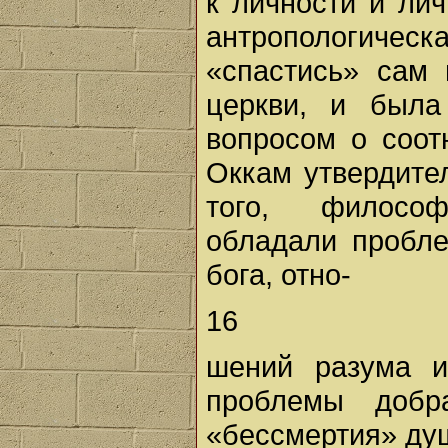
к личности и лич
антропологическа
«спастись» сам
церкви, и была
вопросом о соот
Оккам утвердител
того, философ
обладали пробле
бога, отно-
16
шений разума и
проблемы добр
«бессмертия» ду