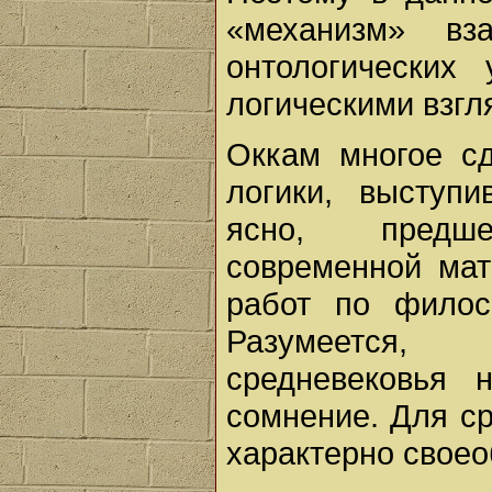
«механизм» вза
онтологических
логическими взгл
Оккам многое сд
логики, выступ
ясно, предш
современной мат
работ по филос
Разумеется, г
средневековья 
сомнение. Для с
характерно своео