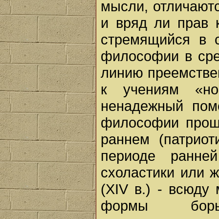
мысли, отличают
и вряд ли прав 
стремящийся в с
философии в сре
линию преемстве
к учениям «но
ненадежный пом
философии прош
раннем (патриот
периоде ранней
схоластики или 
(XIV в.) - всюд
формы борь