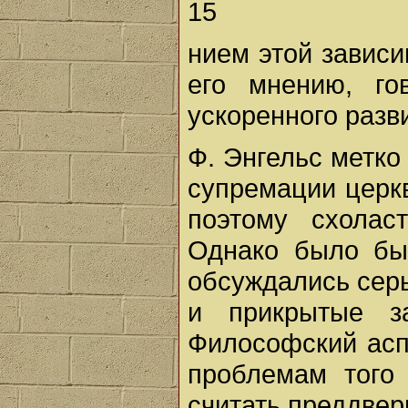
15
нием этой зависи
его мнению, го
ускоренного разви
Ф. Энгельс метко
супремации церк
поэтому схолас
Однако было бы
обсуждались сер
и прикрытые за
Философский асп
проблемам того 
считать преддвер