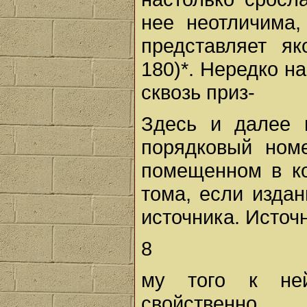
нее неотличима
представляет я
180)*. Нередко 
сквозь приз-
Здесь и далее 
порядковый номе
помещенном в ко
тома, если издан
источника. Источн
8
му того к ней
свойственно