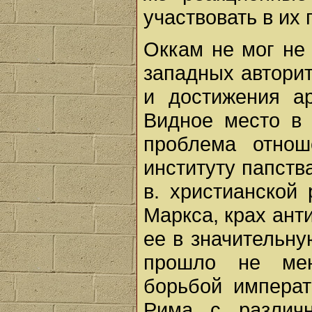
участвовать в их 
Оккам не мог не
западных авторит
и достижения а
Видное место в 
проблема отнош
институту папств
в. христианской 
Маркса, крах ант
ее в значительн
прошло не мен
борьбой императ
Рима с различн