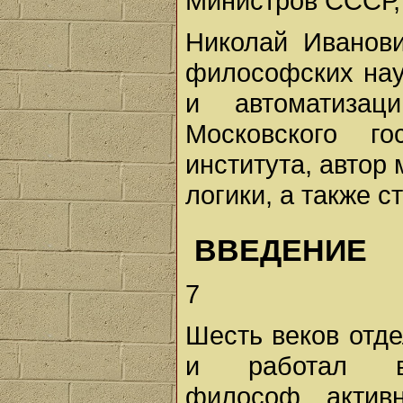
Министров СССР, 
Николай Иванови
философских нау
и автоматизац
Московского гос
института, автор
логики, а также с
ВВЕДЕНИЕ
7
Шесть веков отде
и работал вы
философ, актив