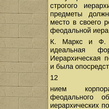
строгого иерар
предметы должн
место в своего р
феодальной иера
К. Маркс и Ф. 
идеальная фо
Иерархическая п
и была опосредс
12
нием корпорат
феодального о
иерархических по