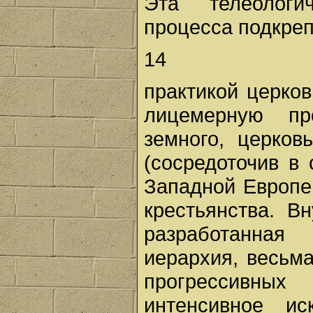
Эта телеологи
процесса подкре
14
практикой церко
лицемерную пр
земного, церков
(сосредоточив в
Западной Европе
крестьянства. В
разработанная
иерархия, весьм
прогрессивных
интенсивное ис