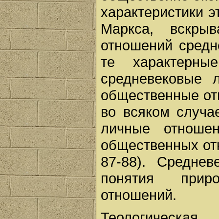
характеристики 
Маркса, вскры
отношений средне
те характерны
средневековые 
общественные от
во всяком случа
личные отноше
общественных отн
87-88). Среднев
понятия прир
отношений.
Теологическ