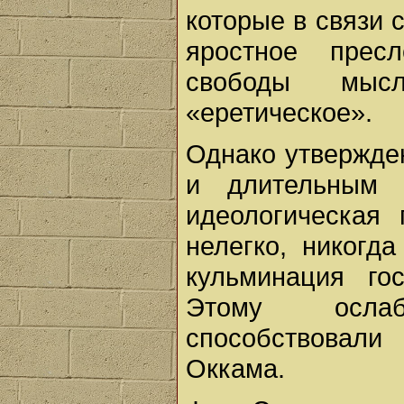
которые в связи 
яростное прес
свободы мыс
«еретическое».
Однако утвержде
и длительным 
идеологическая
нелегко, никогд
кульминация го
Этому ослаб
способствовал
Оккама.