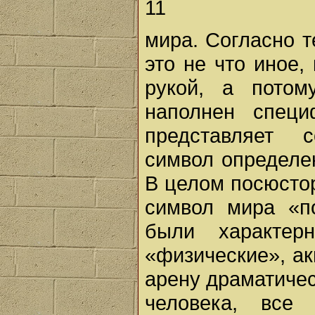
11
мира. Согласно т
это не что иное,
рукой, а пото
наполнен спец
представляет 
символ определе
В целом посюсто
символ мира «по
были характер
«физические», а
арену драматичес
человека, все 