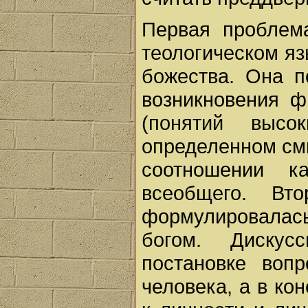
Первая проблем
теологическом яз
божества. Она п
возникновения 
(понятий высо
определенном см
соотношении ка
всеобщего. Вто
формулировалась
богом. Дискус
постановке воп
человека, а в ко