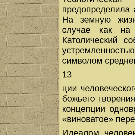
предопределила 
На земную жиз
случае как на 
Католический со
устремленность
символом средне
13
ции человеческо
божьего творения
концепции однов
«виноватое» пере
Идеалом человек