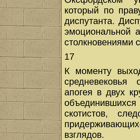
который по прав
диспутанта. Дис
эмоциональной а
столкновениями 
17
К моменту выхо
средневековья 
апогея в двух кр
объединившихся 
скотистов, сл
придерживающи
взглядов.