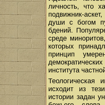
личность, что х
подвижник-аскет
души с богом п
бдений. Популяр
среде миноритов
которых принад
принцип умер
демократических 
института частно
Теологическая 
исходит из тез
истории задан у
божьего слова.