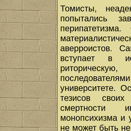
Томисты, неаде
попытались за
перипатетизма.
материалистичес
аверроистов. С
вступает в и
риторическу
последователями
университете. О
тезисов своих
смертности и
монопсихизма и у
не может быть не