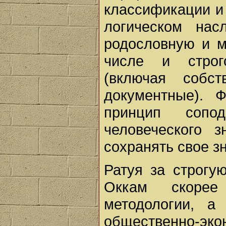
классификации и
логическом нас
родословную и м
числе и строг
(включая собс
документные). 
принцип сопо
человеческого 
сохранять свое з
Ратуя за строгу
Оккам скорее
методологии, а
общественно