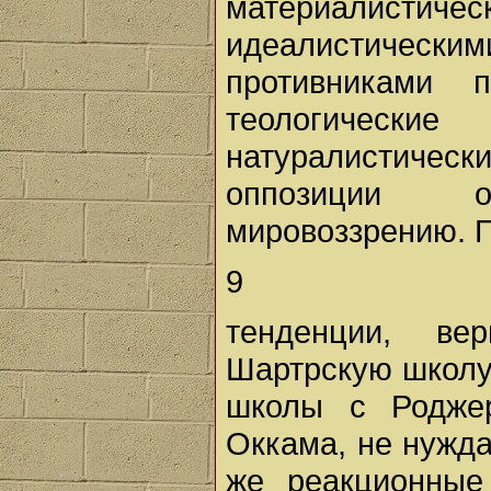
материалистиче
идеалистическ
противниками 
теологичес
натуралистиче
оппозиции оф
мировоззрению. 
9
тенденции, ве
Шартрскую школу 
школы с Роджер
Оккама, не нужд
же реакционные