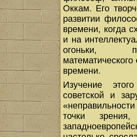
Оккам. Его творч
развитии филосо
времени, когда с
и на интеллекту
огоньки, пр
математического
времени.
Изучение этог
советской и за
«неправильности
точки зрения
западноевроп
настолько сросла