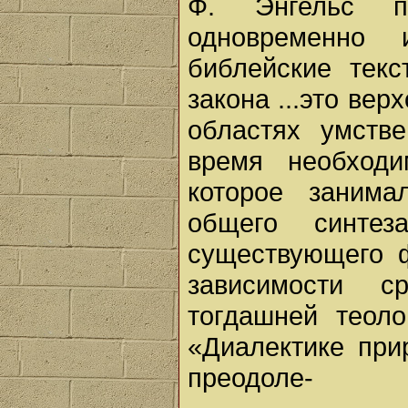
Ф. Энгельс п
одновременно 
библейские тек
закона ...это вер
областях умств
время необходи
которое занима
общего синте
существующего ф
зависимости ср
тогдашней теоло
«Диалектике при
преодоле-