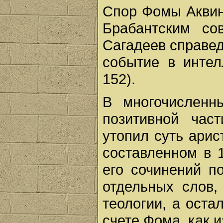
Спор Фомы Аквин
Брабантским со
Сагадеев справе
событие в интелл
152).
В многочисленн
позитивной час
утопил суть арис
составленном в 
его сочинений п
отдельных слов,
теологии, а оста
счете Фома, как и