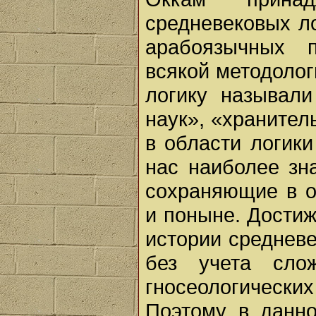
средневековых ло
арабоязычных п
всякой методолог
логику называли
наук», «хранител
в области логик
нас наиболее зн
сохраняющие в о
и поныне. Дости
истории среднев
без учета слож
гносеологических
Поэтому в данно