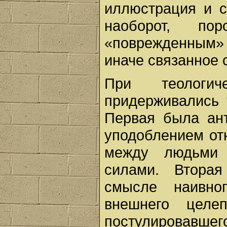
иллюстрация и с
наоборот, по
«поврежденным» 
иначе связанное 
При теологич
придерживались 
Первая была ан
уподоблением о
между людьми
силами. Втора
смысле наивно
внешнего целе
постулировавшего