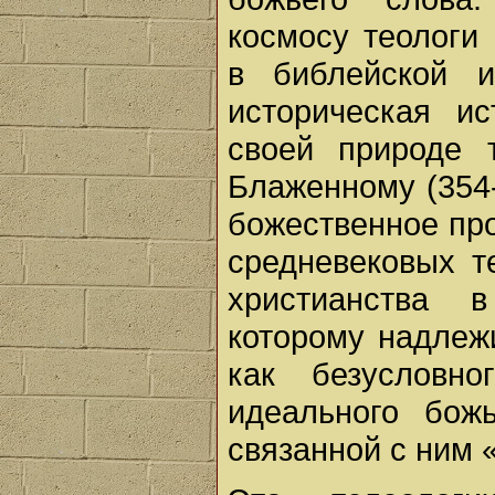
космосу теологи
в библейской и
историческая и
своей природе 
Блаженному (354-
божественное пр
средневековых т
христианства 
которому надлежи
как безусловн
идеального бож
связанной с ним 