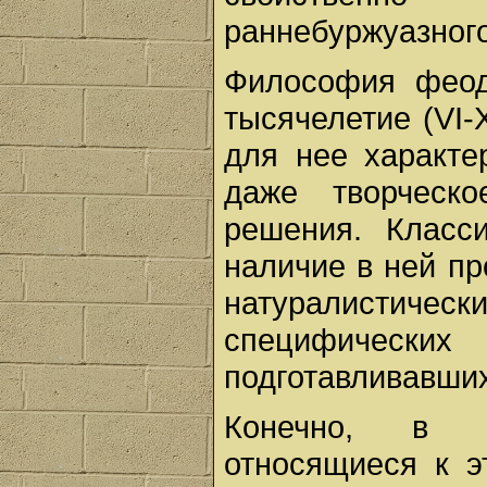
раннебуржуазного
Философия феод
тысячелетие (VI-X
для нее характе
даже творческ
решения. Класс
наличие в ней пр
натуралистиче
специфических 
подготавливавши
Конечно, в 
относящиеся к э