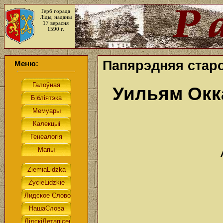
Герб горада
Ліды, наданы
17 верасня
1590 г.
Папярэдняя старо
Меню:
Уильям Ок