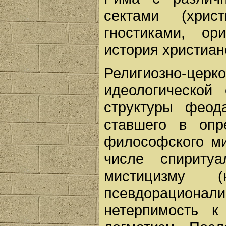
сектами (христ
гностиками, ор
история христиан
Религиозно-цер
идеологической 
структуры феод
ставшего в опр
философского ми
числе спиритуа
мистицизму 
псевдорациона
нетерпимость 