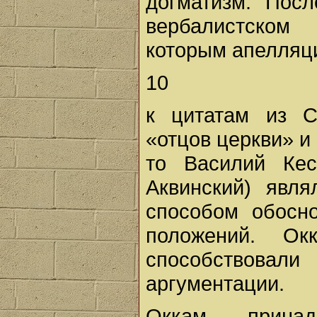
догматизм. Посл
вербалистском
которым апелляц
10
к цитатам из С
«отцов церкви» и
то Василий Кес
Аквинский) явл
способом обосн
положений. О
способствовал
аргументации.
Оккам прина