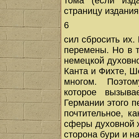
тома (если изд
страницу издания
6
сил сбросить их.
перемены. Но в 
немецкой духовно
Канта и Фихте, Ш
многом. Поэтом
которое вызыва
Германии этого п
почтительное, к
сферы духовной ж
сторона бури и на