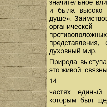
значительное вл
и была высоко 
душе». Заимство
органическо
противоположных
представления,
духовный мир.
Природа выступа
это живой, связны
14
частях единый 
которым был ще