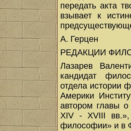
передать акта тв
взывает к исти
предсуществующем
А. Герцен
РЕДАКЦИИ ФИЛ
Лазарев Валент
кандидат филос
отдела истории 
Америки Инстит
автором главы о
XIV - XVIII вв.
философии» и в 