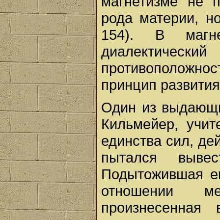
магнетизме не п
рода материи, н
154). В маг
диалектичес
противоположнос
принцип развития
Один из выдающи
Кильмейер, учит
единства сил, де
пытался выв
Подытожившая ег
отношении ме
произнесенная 