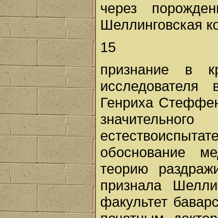
через порожден
Шеллинговская к
15
признание в к
исследователя 
Генриха Стеффен
значительн
естествоиспыта
обоснование ме
теорию раздраж
признала Шелли
факультет баварс