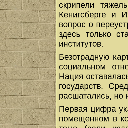
скрипели тяжел
Кенигсберге и 
вопрос о переуст
здесь только с
институтов.
Безотрадную кар
социальном отн
Нация оставалас
государств. Сре
расшатались, но 
Первая цифра ук
помещенном в ко