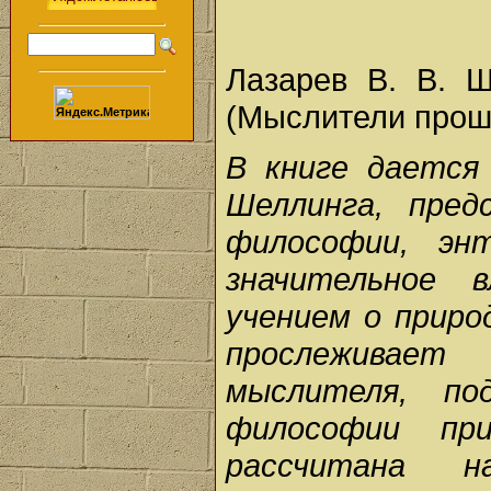
Лазарев В. В. Ш
(Мыслители прош
В книге дается
Шеллинга, пред
философии, энт
значительное 
учением о приро
прослеживае
мыслителя, по
философии при
рассчитана 