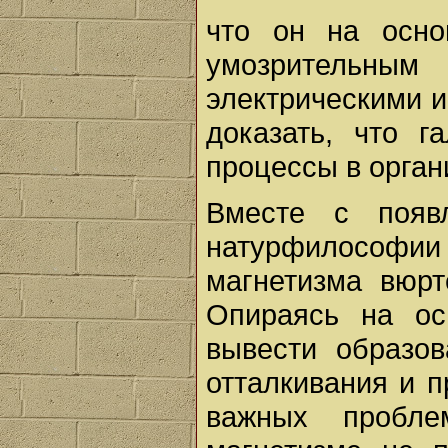
что он на осно
умозрительны
электрическими 
доказать, что г
процессы в орган
Вместе с появ
натурфилософии
магнетизма вюрт
Опираясь на ос
вывести образо
отталкивания и п
важных пробл