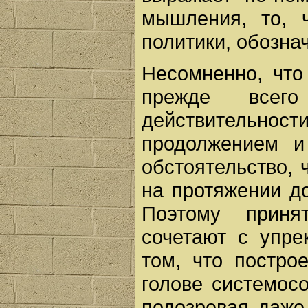
мышления, то, ч
политики, обозна
Несомненно, чт
прежде всег
действительно
продолжением и
обстоятельство, 
на протяжении д
Поэтому приня
сочетают с упр
том, что постро
голове системосо
подозревая даже