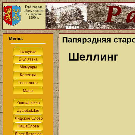
Герб горада
Ліды, наданы
17 верасня
1590 г.
Папярэдняя старо
Меню:
Шеллинг