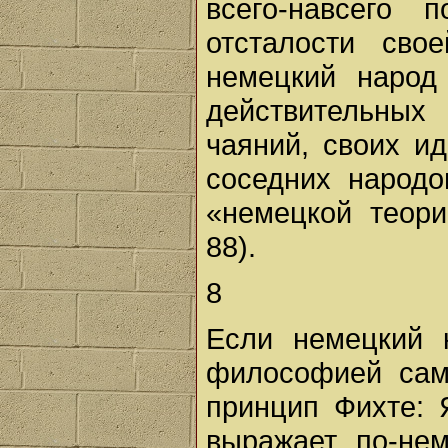
всего-навсего
отсталости сво
немецкий народ
действительных
чаяний, своих и
соседних народ
«немецкой теори
88).
8
Если немецкий 
философией само
принцип Фихте: 
выражает по-нем