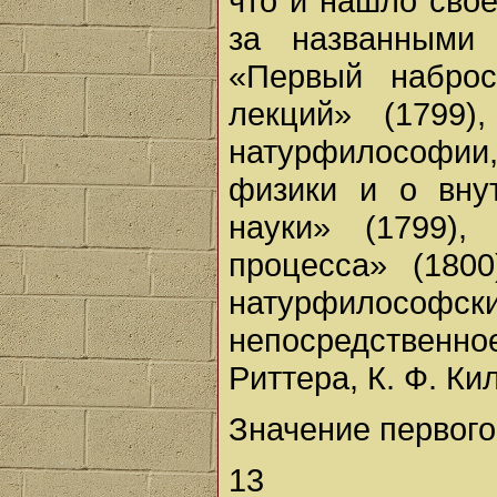
что и нашло сво
за названными
«Первый набро
лекций» (1799)
натурфилософи
физики и о вну
науки» (1799),
процесса» (180
натурфилософс
непосредствен
Риттера, К. Ф. К
Значение первого
13