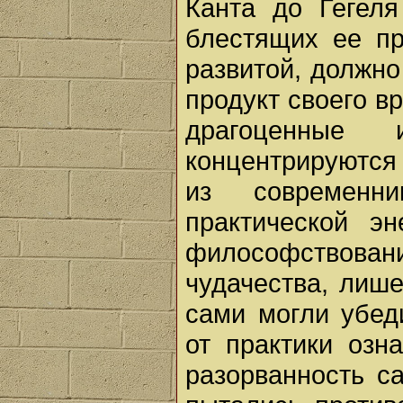
Канта до Гегел
блестящих ее пр
развитой, должно 
продукт своего в
драгоценные
концентрируются 
из современн
практической э
философствован
чудачества, лише
сами могли убед
от практики озн
разорванность с