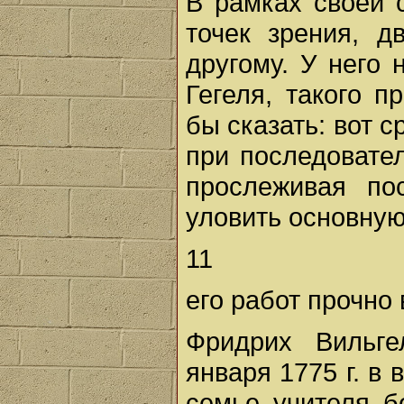
В рамках своей 
точек зрения, д
другому. У него 
Гегеля, такого 
бы сказать: вот 
при последовате
прослеживая по
уловить основную
11
его работ прочно
Фридрих Вильг
января 1775 г. в
семье учителя б