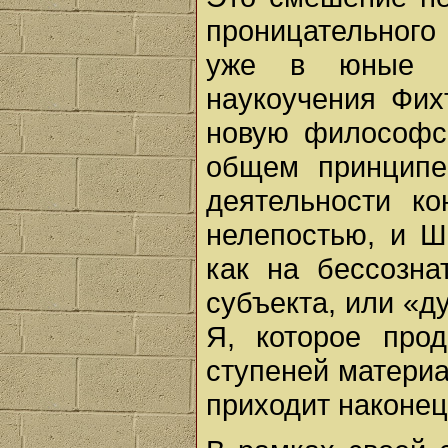
проницательного
уже в юные г
наукоучения Фих
новую философс
общем принципе
деятельности к
нелепостью, и Ш
как на бессозна
субъекта, или «д
Я, которое про
ступеней материа
приходит наконец