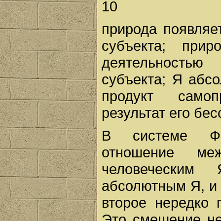
10
природа появляе
субъекта; прир
деятельностью
субъекта; Я абсо
продукт самоп
результат его бе
В системе Фи
отношение ме
человеческим
абсолютным Я, и 
второе нередко 
Это смешение не