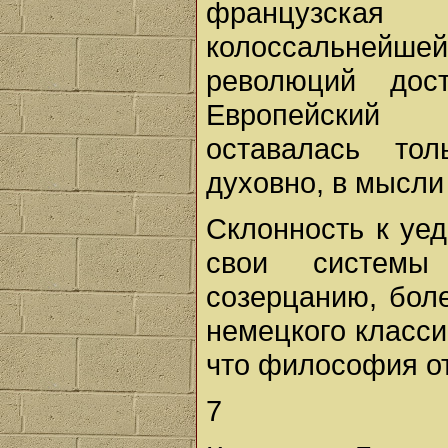
французска
колоссальнейше
революций дос
Европейский к
оставалась то
духовно, в мысли
Склонность к уед
свои системы
созерцанию, бол
немецкого класси
что философия о
7