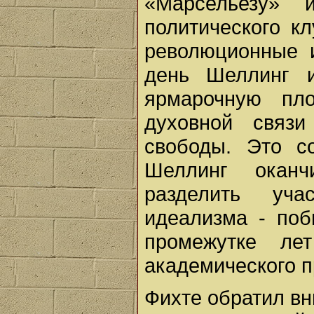
«Марсельезу» 
политического к
революционные 
день Шеллинг 
ярмарочную пл
духовной связ
свободы. Это со
Шеллинг оканч
разделить уча
идеализма - поб
промежутке ле
академического п
Фихте обратил вн