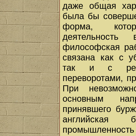
даже общая хар
была бы соверше
форма, кото
деятельность 
философская ра
связана как с у
так и с рев
переворотами, п
При невозможн
основным нап
принявшего бурж
английская б
промышленность 