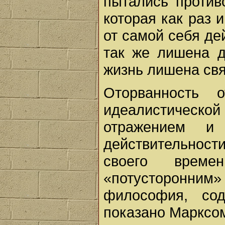
пытались против
которая как раз 
от самой себя де
так же лишена д
жизнь лишена связи
Оторванность 
идеалистичес
отражением и 
действительнос
своего време
«потусторонним
философия, со
показано Марксо