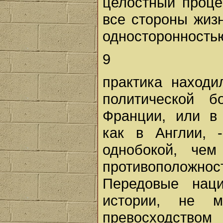
целостный проце
все стороны жизн
односторонностью
9
практика наход
политической 
Франции, или в 
как в Англии, 
однобокой, чем
противоположн
Передовые нац
истории, не м
превосходство