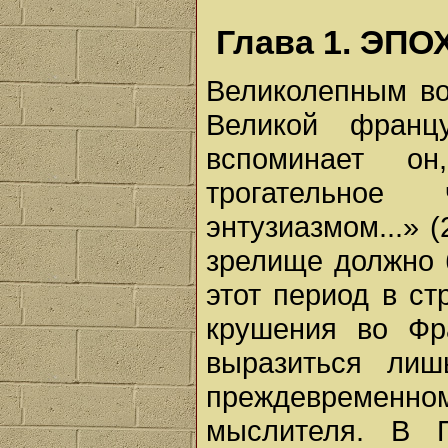
Глава 1. ЭП
Великолепным во
Великой франц
вспоминает он
трогательно
энтузиазмом...» (
зрелище должно 
этот период в ст
крушения во Фр
выразиться ли
преждевременном 
мыслителя. В 