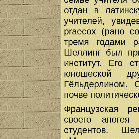
отдан в латинс
учителей, увид
praecox (рано со
тремя годами р
Шеллинг был при
институт. Его с
юношеской д
Гёльдерлином. 
почве политическ
Французская р
своего апогея
студентов. Ше