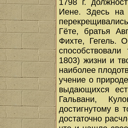
1798 г. должнос
Иене. Здесь на
перекрещивалис
Гёте, братья Ав
Фихте, Гегель. 
способствовали 
1803) жизни и т
наиболее плодот
учение о природе
выдающихся ест
Гальвани, Кул
достигнутому в 
достаточно расчл