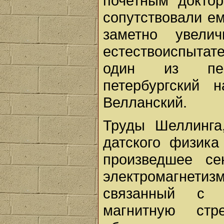
почетным доктор
сопутствовали ем
заметно увели
естествоиспытат
один из пер
петербургский 
Велланский.
Труды Шеллинга
датского физика
произведшее с
электромагнетиз
связанный с в
магнитную стр