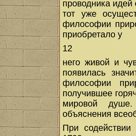
проводника идей с
тот уже осущес
философии приро
приобретало у
12
него живой и чу
появилась знач
философии при
получившее горя
мировой душе
объяснения всео
При содействии