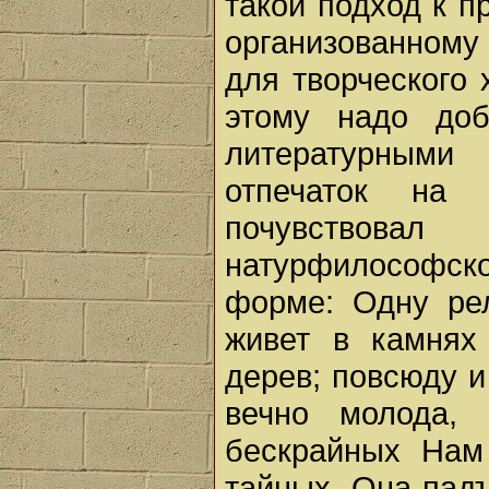
такой подход к п
организованному
для творческого 
этому надо доб
литературными
отпечаток на
почувствовал
натурфилософск
форме: Одну рел
живет в камнях
дерев; повсюду и 
вечно молода,
бескрайных Нам
тайных, Она пад