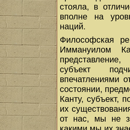
стояла, в отлич
вполне на уров
наций.
Философская ре
Иммануилом К
представление
субъект подч
впечатлениями о
состоянии, предм
Канту, субъект, 
их существования
от нас, мы не 
какими мы их зна