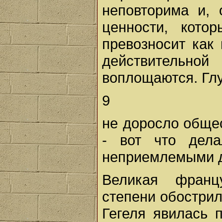
неповторима и, 
ценности, кото
превозносит как
действительн
воплощаются. Глу
9
не доросло общес
- вот что дел
неприемлемыми д
Великая франц
степени обостри
Гегеля явилась 