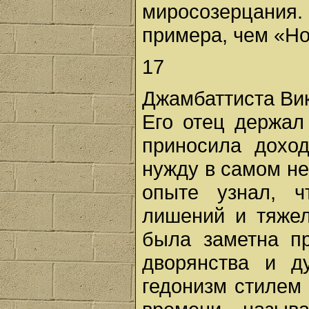
миросозерцания
примера, чем «Но
17
Джамбаттиста Вик
Его отец держал
приносила дохо
нужду в самом н
опыте узнал, ч
лишений и тяжел
была заметна п
дворянства и д
гедонизм стилем