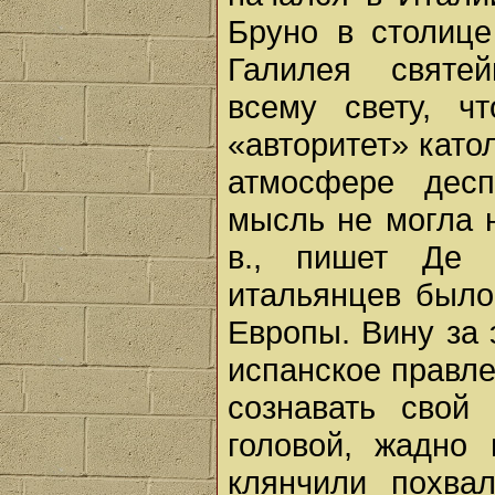
Бруно в столице
Галилея святе
всему свету, ч
«авторитет» като
атмосфере десп
мысль не могла н
в., пишет Де С
итальянцев было
Европы. Вину за 
испанское правле
сознавать свой
головой, жадно
клянчили похвал