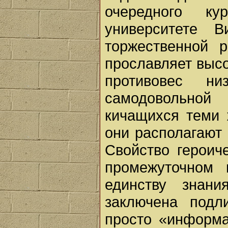
очередного к
университете 
торжественной 
прославляет высо
противовес н
самодовольной
кичащихся теми 
они располагают 
Свойство героич
промежуточном 
единству знан
заключена подл
просто «информа