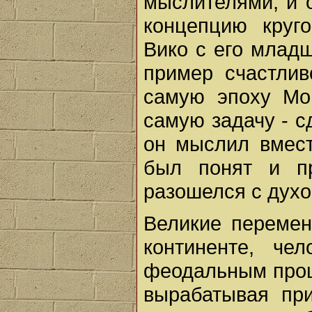
мыслителями, и 
концепцию круг
Вико с его млад
пример счастлив
самую эпоху Мо
самую задачу - с
он мыслил вмест
был понят и пр
разошелся с духо
Великие перемен
континенте, че
феодальным прош
вырабатывая при