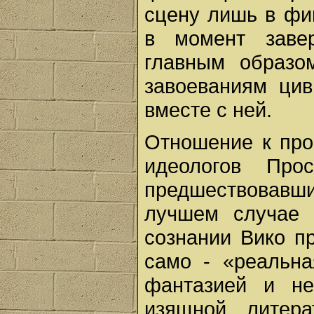
сцену лишь в фи
в момент заве
главным образо
завоеваниям цив
вместе с ней.
Отношение к про
идеологов Про
предшествовав
лучшем случае 
сознании Вико п
само - «реальна
фантазией и не
изящной литер