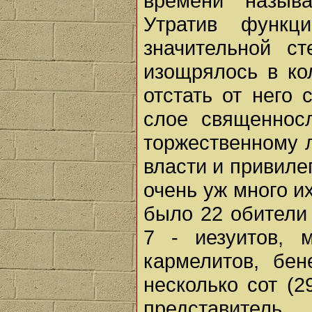
времени называ
Утратив функц
значительной ст
изощрялось в ко
отстать от него
слое священносл
торжественному 
власти и привиле
очень уж много и
было 22 обители
7 - иезуитов, м
кармелитов, бен
несколько сот (2
представитель