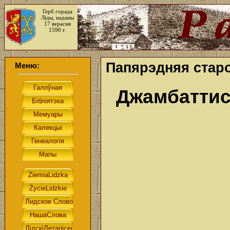
Герб горада
Ліды, наданы
17 верасня
1590 г.
Папярэдняя старо
Меню:
Джамбаттис