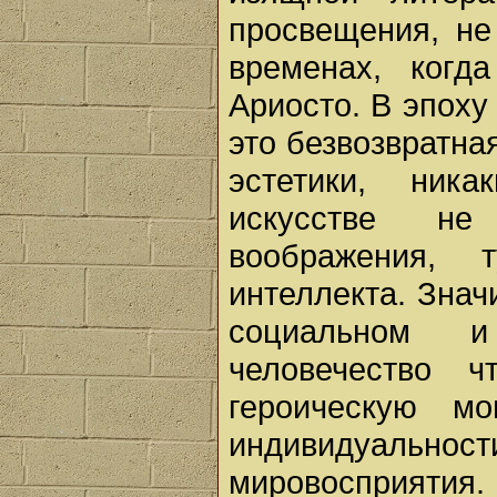
просвещения, не
временах, когд
Ариосто. В эпоху
это безвозвратна
эстетики, ник
искусстве не
воображения, 
интеллекта. Знач
социальном и
человечество ч
героическую м
индивидуальн
мировосприяти