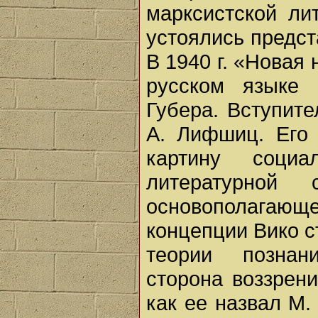
марксистской ли
устоялись предст
В 1940 г. «Новая
русском языке 
Губера. Вступит
А. Лифшиц. Его
картину социа
литературной
основополагаю
концепции Вико с
теории познан
сторона воззрени
как ее назвал М.