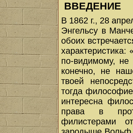
ВВЕДЕНИЕ
В 1862 г., 28 апр
Энгельсу в Манче
обоих встречаетс
характеристика: «
по-видимому, не
конечно, не наш
твоей непосред
тогда философией 
интересна фило
права в прот
филистерами о
зародыше Вольф 