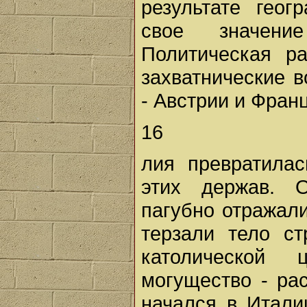
результате геог
свое значени
Политическая р
захватнические 
- Австрии и Фран
16
лия превратилас
этих держав. 
пагубно отражал
терзали тело с
католической
могущество - ра
начался в Итали