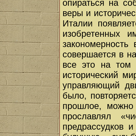
опираться на со
веры и историчес
Италии появляе
изобретенных и
закономерность 
совершается в н
все это на том 
исторический ми
управляющий дви
было, повторяет
прошлое, можно
прославлял «ч
предрассудков и