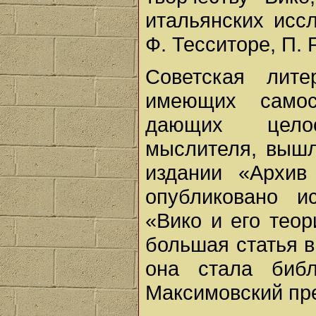
итальянских исс
Ф. Тесситоре, П. 
Советская лите
имеющих самос
дающих целос
мыслителя, вышл
издании «Архив
опубликовано и
«Вико и его теор
большая статья в
она стала библ
Максимовский пр