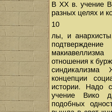
В XX в. учение 
разных целях и к
10
лы, и анархисты
подтверждени
макиавеллизма
отношения к бурж
синдикализма
концепции соц
истории. Надо с
учение Вико д
подобных одност