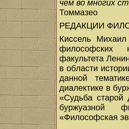
чем во многих ст
Томмазео
РЕДАКЦИИ ФИЛ
Киссель Михаил 
философских 
факультета Ленин
в области истори
данной темати
диалектике в бур
«Судьба старой
буржуазной 
«Философская эво