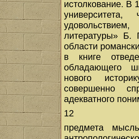
истолкование. В 1
университета
удовольствием
литературы» Б. 
области романск
в книге отведе
обладающего ш
нового истор
совершенно с
адекватного пон
12
предмета мысл
антропологическ