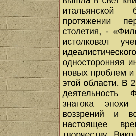
вышла в свет кни
итальянской 
протяжении пе
столетия, - «Фи
истолковал уч
идеалистическ
односторонняя и
новых проблем и
этой области. В 
деятельность Ф
знатока эпохи
воззрений и вс
настоящее вр
творчеству Вик