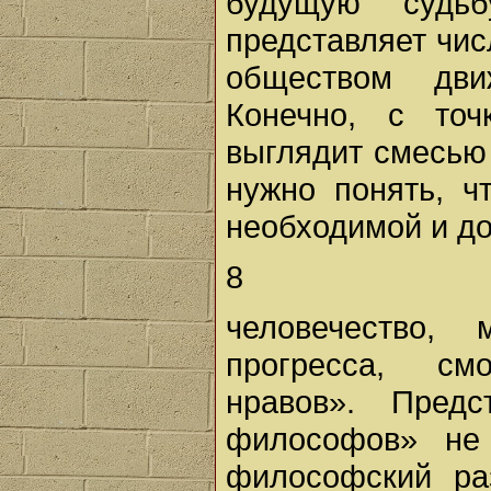
будущую судьб
представляет чис
обществом дви
Конечно, с точ
выглядит смесью
нужно понять, ч
необходимой и до
8
человечество,
прогресса, см
нравов». Пред
философов» не 
философский ра