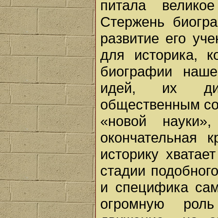
питала велико
Стержень биогр
развитие его уче
для историка, 
биографии наше
идей, их дин
общественным со
«новой науки»
окончательная к
историку хватае
стадии подобного
и специфика сам
огромную роль