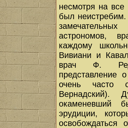
несмотря на все 
был неистребим.
замечательных
астрономов, вр
каждому школьн
Вивиани и Кавал
врач Ф. Ред
представление о
очень часто 
Вернадский). 
окаменевший б
эрудиции, кото
освобождаться о