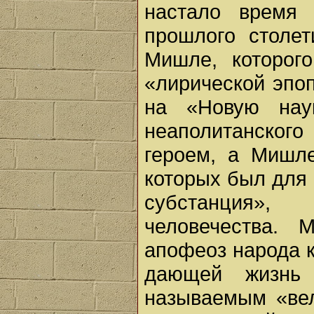
настало время
прошлого столе
Мишле, которого
«лирической эпо
на «Новую нау
неаполитанског
героем, а Мишле
которых был для 
субстанция»,
человечества.
апофеоз народа к
дающей жизнь 
называемым «вел