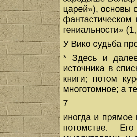
царей»), основы 
фантастическом 
гениальности» (1,
У Вико судьба пр
* Здесь и дале
источника в спи
книги; потом ку
многотомное; а те
7
иногда и прямое 
потомстве. Ег