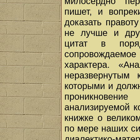
милосердно пер
пишет, и вопрек
доказать правоту
не лучше и дру
цитат в поря
сопровождаемо
характера. «Ан
неразвернутым 
которыми и долж
проникновен
анализируемой ко
книжке о велико
по мере наших си
диалектико-м