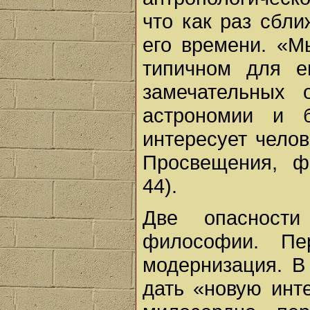
что как раз сбл
его времени. «М
типичном для е
замечательных 
астрономии и б
интересует челов
Просвещения, фо
44).
Две опасности
философии. Пе
модернизация. В
дать «новую инт