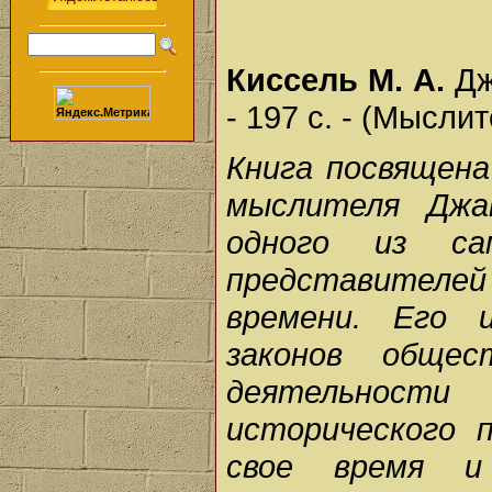
Киссель М. А.
Дж
- 197 с. - (Мысли
Книга посвящена
мыслителя Джа
одного из са
представител
времени. Его 
законов общес
деятельност
исторического 
свое время и