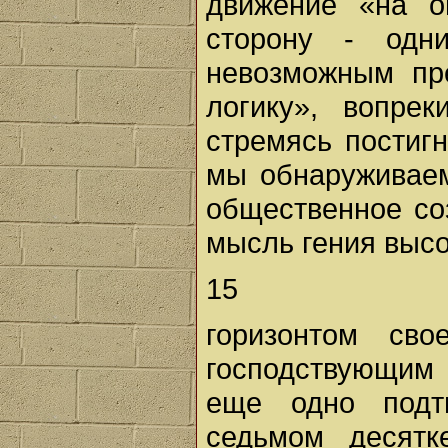
движение «на о
сторону - одн
невозможным пр
логику», вопре
стремясь постиг
мы обнаруживаем
общественное соз
мысль гения высо
15
горизонтом св
господствующим
еще одно подт
седьмом десятк