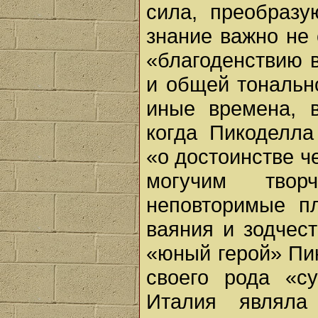
сила, преобразу
знание важно не 
«благоденствию 
и общей тональн
иные времена, 
когда Пикоделла
«о достоинстве ч
могучим твор
неповторимые пл
ваяния и зодчест
«юный герой» Пик
своего рода «су
Италия являла