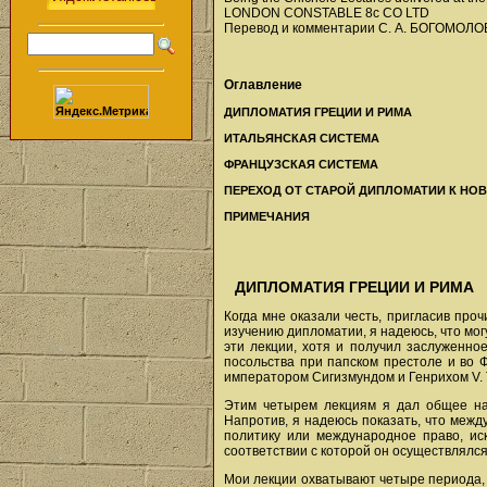
LONDON CONSTABLE 8c CO LTD
Перевод и комментарии С. А. БОГОМОЛО
Оглавление
ДИПЛОМАТИЯ ГРЕЦИИ И РИМА
ИТАЛЬЯНСКАЯ СИСТЕМА
ФРАНЦУЗСКАЯ СИСТЕМА
ПЕРЕХОД ОТ СТАРОЙ ДИПЛОМАТИИ К НО
ПРИМЕЧАНИЯ
ДИПЛОМАТИЯ ГРЕЦИИ И РИМА
Когда мне оказали честь, пригласив про
изучению дипломатии, я надеюсь, что мо
эти лекции, хотя и получил заслуженно
посольства при папском престоле и во Ф
императором Сигизмундом и Генрихом V. 
Этим четырем лекциям я дал общее на
Напротив, я надеюсь показать, что меж
политику или международное право, ис
соответствии с которой он осуществлялся
Мои лекции охватывают четыре периода, 