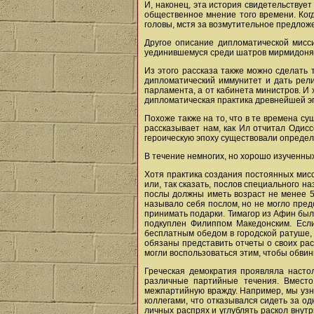
И, наконец, эта история свидетельству
общественное мнение того времени. Ког
головы, мстя за возмутительное предложе
Другое описание дипломатической мисси
уединившемуся среди шатров мирмидоня
Из этого рассказа также можно сделать 
дипломатический иммунитет и дать религ
парламента, а от кабинета министров. И 
дипломатическая практика древнейшей эп
Похоже также на то, что в те времена с
рассказывает нам, как Ил отчитал Одисс
героическую эпоху существовали опреде
В течение немногих, но хорошо изученны
Хотя практика создания постоянных мисс
или, так сказать, послов специального 
послы должны иметь возраст не менее 5
называло себя послом, но не могло пред
принимать подарки. Тимагор из Афин был 
подкуплен Филиппом Македонским. Есл
бесплатным обедом в городской ратуше, 
обязаны представить отчеты о своих ра
могли воспользоваться этим, чтобы обвин
Греческая демократия проявляла насто
различные партийные течения. Вместо
межпартийную вражду. Например, мы узна
коллегами, что отказывался сидеть за од
личных распрях и углублять раскол внут