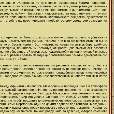
признавали существование некоторых освященных богами принципов,
клятв, и считалось недостойным расторгать договор без достаточных
всюду вызывали осуждение за их вероломство в дипломатии. Считалось
раведную войну». Зверства и надругательства над ранеными и, телами
обычаев, признававшихся членами эллинического общества, существовали
а, что война является «плохим и небезопасным» средством разрешения
х соперничество было столь острым, что оно парализовало и убивало их
Будучи исключительно умными людьми, они в то же время ставили выше
ме того, бестактными и болтливыми, не имели чутья в выборе удобного
Демосфена, пришлось бы, пожалуй, отбросить две тысячи лет развития
деление обязанностей между законодательной и исполнительной властью
, каким образом сделать методы дипломатической работы демократичного
л греков к гибели.
ложении, поскольку принимаемые им решения никогда не могут быть в
 невыгодность своего положения. Покольку их послам почти никогда не
льными инструкциями, которые могли понадобиться ввиду изменившейся
ыми. Народное собрание было безответственным и непостоянным и могло
ы между Афинами и Филиппом Македонским, проводившиеся в атмосфере
нные массой накопленного Филиппом нового вооружения, но не желающие
руга. На другой стороне был царь Македонии решительный и хитрый,
инистический мир его угрозы. Он знал, что каждый из этих охваченных
авал им, чтобы продлить дипломатические переговоры, завоевывая в то
иония, сами Фермопилы один за другим подпали под контроль Македонии,
седаниях назначение новых посольств с новыми инструкциями. Народное
ждено осуществиться. Так оно разрушало то доверие, которое союзники