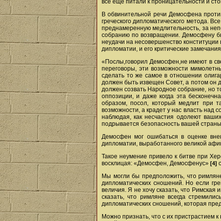
все еще питали к проницательности и ст
В обвинительной речи Демосфена против
греческого дипломатического метода. Вс
преднамеренную медлительность, за неп
собранию по возвращении. Демосфену бы
неудачи на несовершенство конституции 
дипломатии, и его критические замечания
«Послы,говорил Демосфен,не имеют в сво
переговоры, эти возможности мимолетны
сделать то же самое в отношении олига
должен быть извещен Совет, а потом он 
должен созвать Народное собрание, но т
оппозиции, и даже когда эта бесконечн
образом, посол, который медлит при т
возможности, а крадет у нас власть над с
наблюдая, как несчастия одолеют ваших
подрывается безопасность вашей стран
Демосфен мог ошибаться в оценке вне
дипломатии, выработанного великой афин
Такое неумение привело к битве при Хер
восклицая: «Демосфен, Демосфенус»
с
[4]
Мы могли бы предположить, что римлян
дипломатических сношений. Но если гре
величия. Я не хочу сказать, что Римская
сказать, что римляне всегда стремили
дипломатических сношений, которая пред
Можно признать, что с их пристрастием 