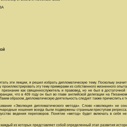
ВА
ВОЙ
читать эти лекции, я решил избрать дипломатическую тему. Поскольку знач
гу проиллюстрировать эту тему примерами из собственного жизненного опыта
е признание как священнослужитель и правовед, но не был в достаточной
ранции, что в 409 году он был во главе английской делегации на Пизанко
Таким образом, дипломатическую деятельность следует также причислить к т
звание «Эволюция дипломатического метода». Слово «эволюция» не озн
дународные ношения всегда были подвержены странным приступам регресса
кусство ведения переговоров. Понятие «метод» будет включать в себя н
.
каждый из которых представляет собой определенный этап развития истори