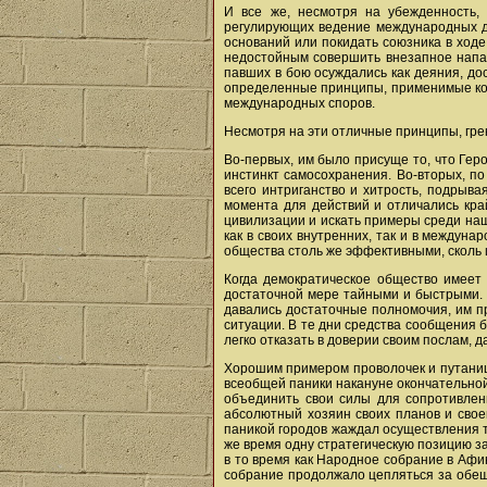
И все же, несмотря на убежденность,
регулирующих ведение международных де
оснований или покидать союзника в ход
недостойным совершить внезапное напад
павших в бою осуждались как деяния, до
определенные принципы, применимые ко 
международных споров.
Несмотря на эти отличные принципы, гр
Во-первых, им было присуще то, что Гер
инстинкт самосохранения. Во-вторых, п
всего интриганство и хитрость, подрыва
момента для действий и отличались кра
цивилизации и искать примеры среди наш
как в своих внутренних, так и в междун
общества столь же эффективными, сколь и
Когда демократическое общество имеет 
достаточной мере тайными и быстрыми. Г
давались достаточные полномочия, им п
ситуации. В те дни средства сообщения 
легко отказать в доверии своим послам, д
Хорошим примером проволочек и путаниц
всеобщей паники накануне окончательной
объединить свои силы для сопротивлен
абсолютный хозяин своих планов и своей
паникой городов жаждал осуществления т
же время одну стратегическую позицию з
в то время как Народное собрание в Афи
собрание продолжало цепляться за обеща