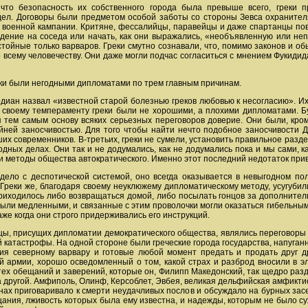
 что безопасность их собственного города была превыше всего, греки 
л. Договоры были предметом особой заботы со стороны Зевса охранителя 
е военной кампании. Критяне, фессалийцы, паравейцы и даже спартанцы по
ение на соседа или начать, как они выражались, «необъявленную или неп
стойные только варваров. Греки смутно сознавали, что, помимо законов и 
всему человечеству. Они даже могли подчас согласиться с мнением Фукидид
еки были негодными дипломатами по трем главным причинам.
одиан назвал «известной старой болезнью греков любовью к несогласию». И
о своему темпераменту греки были не хорошими, а плохими дипломатами. 
я тем самым основу всяких серьезных переговоров доверие. Они были, кро
йней заносчивостью. Для того чтобы найти нечто подобное заносчивости 
их современников. В-третьих, греки не сумели, установить правильное раз
ародных делах. Они так и не додумались, как не додумались пока и мы сами
 методы общества автократического. Именно этот последний недотаток приве
дело с деспотической системой, оно всегда оказывается в невыгодном по
реки же, благодаря своему неуклюжему дипломатическому методу, усугубили
риходилось либо возвращаться домой, либо посылать гонцов за дополните
были медленными, и связанные с этим проволочки могли оказаться гибельн
аже когда они строго придерживались его инструкций.
ы, присущих дипломатии демократического общества, являлись переговор
 катастрофы. На одной стороне были греческие города государства, напуга
ия северному варвару и готовые любой момент предать и продать друг д
 армии, хорошо осведомленный о том, какой страх и разброд вносили в эл
ех обещаний и заверений, которые он, Филипп Македонский, так щедро разд
а другой. Амфиполь, Олинф, Керсоблет, Эвбея, великая дельфийская амфикт
нах приговаривало к смерти неудачливых послов и обсуждало на бурных за
ния, лживость которых была ему известна, и надежды, которым не было су