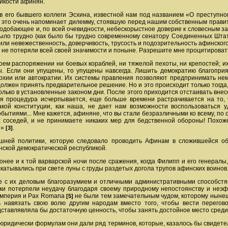
ойкости афинян.
 его бывшего коллеги Эсхина, известной нам под названием «О преступно
е это очень напоминает дилемму, стоявшую перед нашим собственным правит
одобающее и, по всей очевидности, небескорыстное доверие к словесным 
ло трудно (как было бы трудно современному сенатору Соединенных Штато
или невежественность, доверчивость, трусость и подозрительность афинског
 не потеряли всей своей значимости и поныне. Разрешите мне процитировать
ем распоряжении ни боевых кораблей, ни тяжелой пехоты, ни крепостей; и
. Если они упущены, то упущены навсегда. Лишить демократию благоприя
рхии или автократии. Их системы правления позволяют предпринимать нем
должен принять предварительное решение. Но и это происходит только тогда
олько в установленные законом дни. После этого приходится отстаивать вн
ая процедура исчерпывается, еще больше времени растрачивается на то,
акой конституции, как наша, не дает нам возможности воспользоваться 
обытиями... Мне кажется, афиняне, что вы стали безразличными ко всему, по 
 соседей, и не принимаете никаких мер для бедственной обороны! Похож
ы»
.
[3]
шней политики, которую следовало проводить Афинам в сложившейся обс
ской демократической республикой.
онее и к той варварской ночи после сражения, когда Филипп и его генералы
катывались при свете луны с груды раздетых догола трупов афинских воинов
е с их деловым благоразумием и отличными административными способстя
ки потерпели неудачу благодаря своему природному непостоянству и неэф
 империя и Pax Romana
не были тем замечательным чудом, которому нынеш
[5]
сь навязать свою волю другим народам вместо того, чтобы вести перего
ставлявляла бы достаточную ценность, чтобы занять достойное место сред
к юридически формулам они дали ряд терминов, которые, казалось бы свид