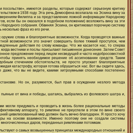
м посольстве», имеются разделы, которые содержат серьезную критику
ельством в 1938 году. Эта речь Демосфена возлагала на Эсхина вину за
заверениям Филиппа и за представление ложной информации Народному
в, если бы он оказался в подобном положении) возложить вину за эти
о Народного собрания. Обвиняя Эсхина, он критиковал порочную систему
 несколько фраз из его речи.
х оружие слова и благоприятные возможности. Когда проводятся важные
тной возможности это значит совершить более тяжкий проступок, чем
едленные действия по слову команды. Что же касается нас, то сперва
, когда вестники и послы присылают письменное донесение. Затем Совет
есенное предложение перед лицом несведущей и часто недобросовестной
 чтобы принять необходимое решение об ассигновании средств. Таким
удобным стечением обстоятельств, не просто упускает благоприятные
ожидая катастрофу, которая готова обрушиться нас. Вот вы сидите здесь,
е даже, что вы не видите, какими хитроумными способами постепенно
тановке. Но он, разумеется, был прав в осуждении незлого метода
, пьяные от вина и победы, шатаясь, выбрались из фолевского шатра и,
.
ми могли придумать и проводить в жизнь более рациональные методы
фективному аппарату, то римляне не преуспели в этом по вине своего
ний цивилизованный мир должен быть вечно благодарен. Я просто хочу
воры на основе взаимности. Именно поэтому они не создали системы
и многочисленных даров, переданных римлянами потомкам.
етельствуют о самых возвышенных принципах международных отношений и