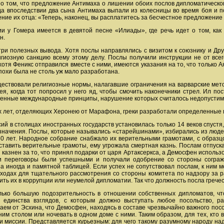
ет о том, что предложение Антимаха о лишении обоих послов дипломатическ
да впоследствии два сына Антимаха выпали из колесницы во время боя и по
ние их отца: «Теперь, наконец, вы расплатитесь за бесчестное предложение
и у Гомера имеется в девятой песне «Илиады», где речь идет о том, как
н.
три полезных вывода. Хотя послы направлялись с визитом к союзнику и Дру
иозную санкцию всему этому делу. Послы получили инструкции не от всего
хотя Феникс отправился вместе с ними, имеются указания на то, что только 
охи была не столь уж мало разработана.
уществовали религиозные нормы, налагавшие ограничения на варварские мет
ея, когда тот попросил у него яд, чтобы смочить наконечники стрел. Ил пос
ленные международные принципы, нарушение которых считалось недопусти
х лет, отделяющих Херонею от Марафона, греки разработали определенные 
ий в столицах иностранных государств установилась только 14 веков спуст
назначения. Послы, которые назывались «старейшинами», избирались из люд
0 лет. Народное собрание снабжало их верительными грамотами, с образц
ставить верительные грамоты, ему угрожала смертная казнь. Послам отпуск
казнен за то, что принял подарки от царя Артаксеркса, а Демосфен использ
и переговоры были успешными и получали одобрение со стороны согражд
а иногда и памятной таблицей. Если успех не сопутствовал послам, к ним
сходах для тщательного рассмотрения со стороны комитета по надзору за 
ить их в коррупции или неумелой дипломатии. Так что должность посла гречес
лько большую подозрительность в отношении собственных дипломатов, чт
 единства взглядов, с которым должно выступать любое посольство, р
ем от Эсхина, что Демосфен, находясь в составе чрезвычайно важного посо
ним столом или ночевать в одном доме с ними. Таким образом, для тех, кто
ри миссии. Представляется курьезным: для чего такому разумному народу н