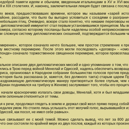
едоброй памяти идеям и обычаям, введенным итальянцами в XV и XVI век
III и XIX столетиях. И, наконец, заключительная лекция будет связана с пос
х веков, предшествовавших времени, которое мы называем «зарей истор
йоне, рассудили, что было бы выгодно условиться с соседями о разгранич
небольших птиц. Очевидно, вскоре стало понятно, что никакие переговоры 
, дипломатический иммунитет стал первым установившимся принципом. Мы вс
омера, согласно которому посланцы были наделены особой неприкосновеннос
али сложную систему дипломатических сношений, подтверждается большим чи
мирение», которое означало нечто большее, чем простое стремление к пр
у местному перемирию. После этого могли последовать «договор» - «омо
спонде» означало торжественное священное перемирие, которое провозглаш
».
тальное описание двух дипломатических миссий и одно упоминание о том, что
ились в Трою перед войной Менелай и Одиссей, надеясь обеспечить возвращ
риса, организовал в Народном собрании большинство голосов против пред
стория была рассказана (и, кажется, без должного такта) старым царем Пр
раздражающую дипломатическую манеру притворяться более глупым, чем 
д Бриан поднимался на трибуну в Женеве) заслуживает того, чтобы его процит
начали красноречиво излагать свои доводы, Менелай, хотя и был младшим из
 или склонным отклоняться от темы.
 к речи, продолжал глядеть в землю и держал свой жезл прямо перед собой, 
недалек умом. Но стоило лишь услышать этот могучий голос, вырывавшийся из
Одиссей, как посол, не имел себе равных».
орые связывают ее с моей темой. Можно сделать вывод, что лет за 800
 что они состояли по крайней мере из двух послов, каждый из которых произ