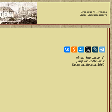
Старонка № 1 горада
Ліды і Лідскага павета
Аўтар:
Никольсон Г.
,
Дадана:
22-02-2012
,
Крыніца:
Москва, 1962
.