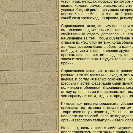
устойчивых методах, посредство которых
врагов. Каждого римского школьника уч
ущелье. Каждый римлянин умилялся пример
первое было не более чем громкой фразо
собой свод превосходных правил, регул
Справедливо также, что римляне рассмат
выполнения подписанных и ратифицирован
свойственные отделу договоров нашего
наблюдение за тем, чтобы объявление 
отрывки из «Золотой ветви». Когда объяв
же, когда времени было в обрез, а гра
победу, в руке и в сопровождении другог
провозглашал проклятие по адресу того,
эпохи каменного века. Неудивительно, ч
иронии.
Справедливо также, что в самые ранни
равных. В то же время мы находим, что 
ведома и согласия малых союзников. По
которым участии федерации были вынужде
политикой и обороной. В коалициях, со
между суверенными и независимыми госу
чем справедливости, отдавать предпочте
Римская доктрина империализма, убежден
признавал их господство помешало им 
теоретическое уважение к добросовестн
ценности как таковой, либо не подходил
организаторскому таланту они ввели опре
Их послы, называвшиеся либо «нунциям
предоставлялись достаточные полномочи