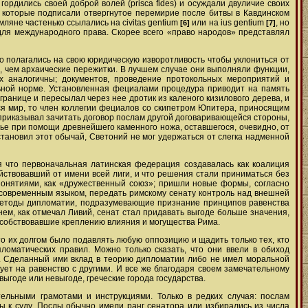
ордились своей доброй волей (prisca fides) и осуждали двуличие своих
, которые подписали отвергнутое перемирие после битвы в Кавдинском
ляне частенько ссылались на сivitas gentium
или на ius gentium
, но
[6]
[7]
 для международного права. Скорее всего «право народов» представлял
то полагались на свою юридическую изворотливость чтобы уклониться от
 чем архаические пережитки. В лучшем случае они выполняли функции,
х аналогичны; документов, проведение протокольных мероприятий и
ьной норме. Установленная фециалами процедура приводит на память
границе и пересылал через нее дротик из каленого кизилового дерева, и
ся мир, то член коллегии фециалов со скипетром Юпитера, приносящим
, приказывал зачитать договор послам другой договаривающейся стороны,
нье при помощи древнейшего каменного ножа, оставшегося, очевидно, от
становил этот обычай, Светоний не мог удержаться от слегка надменной
я что первоначальная латинская федерация создавалась как коалиция
ействовавший от имени всей лиги, и что решения стали приниматься без
понятиями, как «дружественный союз»; пришли новые формы, согласно
е современным языком, передать римскому сенату контроль над внешней
 методы дипломатии, подразумевающие признание принципов равенства
м, как отмечал Ливий, сенат стал придавать выгоде больше значения,
особствовавшие креплению влияния и могущества Рима.
о их долгом было подавлять любую оппозицию и щадить только тех, кто
оматических правил. Можно только сказать, что они ввели в обиход
в. Сделанный ими вклад в теорию дипломатии либо не имел моральной
дует на равенство с другими. И все же благодаря своем замечательному
ыгоде или невыгоде, греческие города государства.
ельными грамотами и инструкциями. Только в редких случая: послам
ы к суду. Послы обычно имели ранг сенатора или избирались из числа