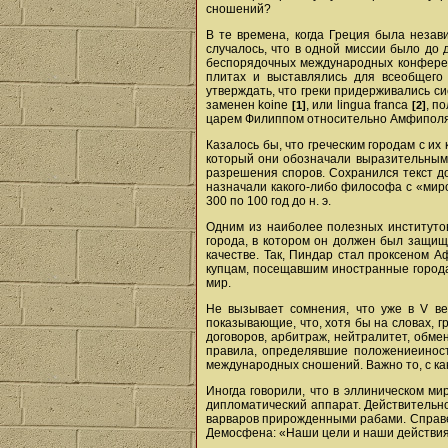
сношений?
В те времена, когда Греция была незав
случалось, что в одной миссии было до
беспорядочных международных конференц
плитах и выставлялись для всеобщего
утверждать, что греки придерживались с
заменен koine
, или lingua franca
, п
[1]
[2]
царем Филиппом относительно Амфиполя,
Казалось бы, что греческим городам с их
который они обозначали выразительным 
разрешения споров. Сохранился текст до
назначали какого-либо философа с «мир
300 по 100 год до н. э.
Одним из наиболее полезных институтов
города, в котором он должен был защищ
качестве. Так, Пиндар стал проксеном 
купцам, посещавшим иностранные города
мир.
Не вызывает сомнения, что уже в V ве
показывающие, что, хотя бы на словах, 
договоров, арбитраж, нейтралитет, обм
правила, определявшие положениеиност
международных сношений. Важно то, с как
Иногда говорили, что в эллиническом м
дипломатический аппарат. Действительно
варваров прирожденными рабами. Справед
Демосфена: «Наши цели и наши действия