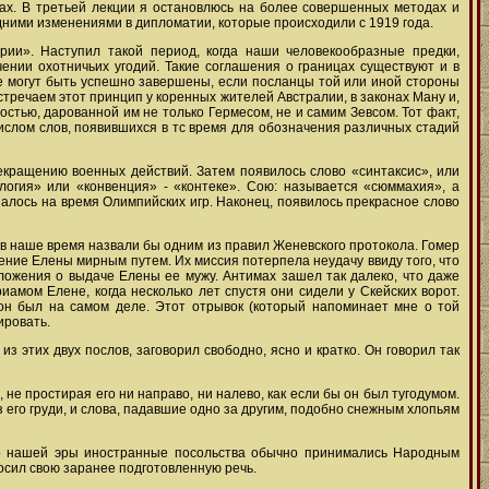
ах. В третьей лекции я остановлюсь на более совершенных методах и
ледними изменениями в дипломатии, которые происходили с 1919 года.
ии». Наступил такой период, когда наши человекообразные предки,
ении охотничьих угодий. Такие соглашения о границах существуют и в
не могут быть успешно завершены, если посланцы той или иной стороны
тречаем этот принцип у коренных жителей Австралии, в законах Ману и,
тью, дарованной им не только Гермесом, не и самим Зевсом. Тот факт,
слом слов, появившихся в тс время для обозначения различных стадий
екращению военных действий. Затем появилось слово «синтаксис», или
логия» или «конвенция» - «контеке». Сою: называется «сюммахия», а
алось на время Олимпийских игр. Наконец, появилось прекрасное слово
 в наше время назвали бы одним из правил Женевского протокола. Гомер
ение Елены мирным путем. Их миссия потерпела неудачу ввиду того, что
ложения о выдаче Елены ее мужу. Антимах зашел так далеко, что даже
иамом Елене, когда несколько лет спустя они сидели у Скейских ворот.
он был на самом деле. Этот отрывок (который напоминает мне о той
ировать.
 этих двух послов, заговорил свободно, ясно и кратко. Он говорил так
не простирая его ни направо, ни налево, как если бы он был тугодумом.
 его груди, и слова, падавшие одно за другим, подобно снежным хлопьям
 до нашей эры иностранные посольства обычно принимались Народным
носил свою заранее подготовленную речь.