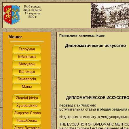
Герб горада
Ліды, наданы
17 верасня
1590 г.
Папярэдняя старонка: Іншае
Меню:
Дипломатическое искусство
ДИПЛОМАТИЧЕСКОЕ ИСКУССТВО
перевод с английского
Вступительная статья и общая редакция
Издательство института международных
THE EVOLUTION OF DIPLOMATIC METHO
Being the Chichele Lectures delivered at th