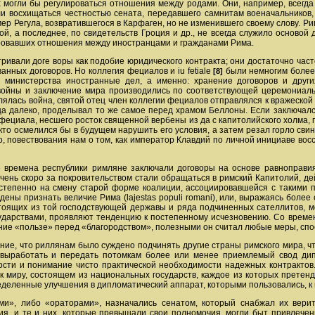
 могли бы регулироваться отношения между родами. Они, например, всегда г
или восхищаться честностью сената, передавшего самнитам военачальников
 Регула, возвратившегося в Карфаген, но не изменившего своему слову. Рим
й, а последнее, по свидетельств Гроция и др., не всегда служило основой
ировавших отношения между иностранцами и гражданами Рима.
ривали доге воры как подобие юридического контракта; они достаточно час
ных договоров. Но коллегия фециалов и iu fetiale
были немногим более,
[8]
 министерства иностранные дел, а именно: хранение договоров и други
войны и заключение миpa производились по соответствующей церемониал
лялась война, святой отец член коллегии фециалов отправлялся к вражеской 
ница далеко, проделывал то же самое перед храмом Беллоны. Если заключал
о фециала, несшего росток священной вербены из да с капитолийского холма
 кто осмелился бы в будущем нарушить его условия, а затем резал горло сви
то, повествования нам о том, как император Клавдий по личной инициаве вос
е времена республики римляне заключали договоры на основе равноправи
очень скоро за покровительством стали обращаться в римский Капитолий, д
степенно на смену старой форме коалиции, ассоциировавшейся с такими 
ны признать величие Рима (lajestas populi romani), или, выражаясь боле
стоящих из той господствующей державы и ряда подчиненных сателлитов,
дарствами, проявляют тенденцию к постепенному исчезновению. Со времене
ние «пользе» перед «благородством», полезными он считал любые меры, сп
ие, что риллянам было суждено подчинять другие страны римского мира, чт
выработать и передать потомкам более или менее приемлемый свод дипл
ости и понимание чисто практической необходимости надежных контракто
 к миру, состоящем из национальных государств, каждое из которых претен
деленные улучшения в дипломатический аппарат, которыми пользовались, к в
и», либо «ораторами», назначались сенатом, который снабжал их верит
я, и те и них, которые превышали свои полномочия, могли быт привлечен