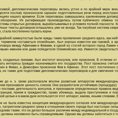
исимой, дипломатические переговоры велись устно и по крайней мере внеш
 десяти послов) произносили заранее подготовленные речи перед иностран
иях нашего времени. Если переговоры завершались заключением договора,
 обозрения. Их ратификация производилась путем публичного обмена т
истемы открытых договоров, вырабатываемых в условиях полной гласности. 
олные тексты договоров оглашались уже не всегда. Так пагубная система сек
 стала постепенно пускать корни.
 крайней замкнутостью были чужды такие проявления среднего курса, как ней
термином «оставаться спокойным», был хорошо известен как таковой, а а
говора между Афинами и Фивами, в одной из статей которого город Ламия 
овым» именем или даже победителя Олимпийских игр. Имеются свидетельст
, созданных греками, был институт консулов, или проксенов. В отличие о
ать интересы граждан назначившего его государства. Пост проксена счит
Афин в Фивах, а Демосфен проксеном Фив в Афинах. Этот пост постепенно 
, но также для подготовки дипломатических переговоров и для смягчения т
ке до н. э. греки располагали вполне развитым аппаратом международн
греки признавали ценность союзов. Они разработали устойчивую (процедуру)
ен послами, деятельность консулов, и признавали определенные правила в
ранцев, прием в гражданство, право убежища, выдачу преступников и по
ой целью и в каком духе используется этот аппарат, какова, иными словами,
ире не была известна концепция международного согласия или международ
, патриотизм среднего грека в отношении своего города был настолько сильн
ливо также, что он делал большое различие между индивидуальной и госуд
 должны неизменно быть справедливыми. Однако мы должны заботиться о то