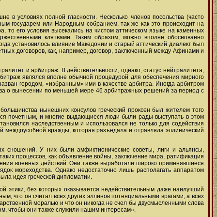
не в условиях полной гласности. Несколько членов посольства (часто
ным государем или Народным собранием, так же как это происходит на
 то его условия высекались на чистом аттическом языке на каменных
оржественными клятвами. Таким образом, можно вполне обоснованно
Когда установилось влияние Македонии и старый аттический диалект был
ретных договоров, как, например, договор, заключенный между Афинами и
тралитет и арбитраж. В действительности, однако, статус нейтралитета,
рбитраж являлся вполне обычной процедурой для обеспечения мирного
назван городом, «избранным» ими в качестве арбитра. Иногда арбитром
ва о вынесении по меньшей мере 46 арбитражных решений за период с
т большинства нынешних консулов греческий проксен был жителем того
ался почетным, и многие выдающиеся люди были рады выступать в этом
становился наследственным и использовался не только для содействия
ой междоусобной вражды, которая разъедала и отравляла эллинический
ых сношений. У них были амфиктионические советы, лиги и альянсы,
 таких процессов, как объявление войны, заключение мира, ратификация
едения военных действий. Они также выработали широко применявшиеся
рядок мореходства. Однако недостаточно лишь располагать аппаратом
 была идея греческой дипломатии.
ной этики, без которых оказывается недействительным даже наилучший
ым, что он считал всех других эллинов потенциальными врагами, а всех
арственной моралью и что он никогда не счел бы двусмысленными слова
м, чтобы они также служили нашим интересам».