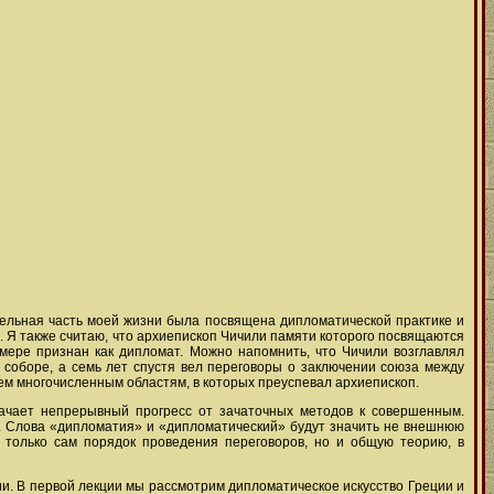
ительная часть моей жизни была посвящена дипломатической практике и
. Я также считаю, что архиепископ Чичили памяти которого посвящаются
 мере признан как дипломат. Можно напомнить, что Чичили возглавлял
м соборе, а семь лет спустя вел переговоры о заключении союза между
ем многочисленным областям, в кото­рых преуспевал архиепископ.
ачает непрерывный прогресс от зачаточных методов к совершенным.
. Слова «дипломатия» и «дипломатический» будут значить не внешнюю
е только сам порядок проведения переговоров, но и общую теорию, в
и. В первой лекции мы рассмотрим дипломатическое искусство Греции и