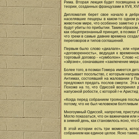
Рима. Вторая лекция будет посвящена н
теории, созданных французами в XVII, XV
Дипломатия берет свое начало в дебря
населявшие пещеры в каком-то одном ра
животном мире, что особенно заметно у 
будут убиты по прибытии. Таким образом
как общепризнанный принцип, в поэмах Г
что греки в самые давние времена созд
переговоров и типов соглашений.
Первым было слово «диалаге», или «при
«договоренность», ведущая к временном
торговый договор - «сумболон». Слово «
«эйрэне», означавшее «заключение мира
Более того, в поэмах Гомера имеется де
описывает посольство, с которым направ
Антимах, состоявший на жаловании у Па
предложил предать послов смерти. Эта и
Похоже на то, что Одиссей воспринял 
напускной робости, с которой г-н Аристи
«Когда перед собранием троянцев послы 
потому, что не был человеком болтливым
Многоумный Одиссей, напротив, приступая
Могло показаться, что он важничаем или 
в зимний день, как становилось ясно, что 
В этой истории есть три момента, кот
собранием как единое целое. Ясно также,