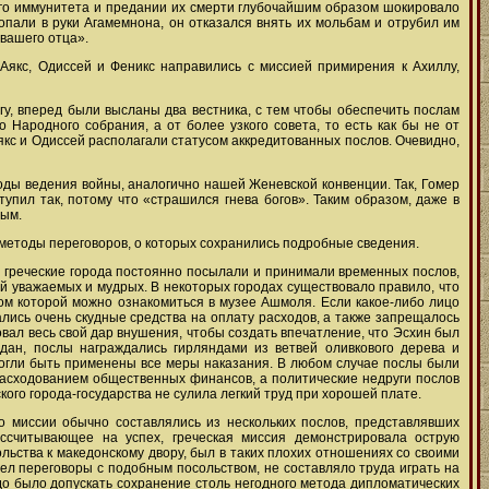
ого иммунитета и предании их смерти глубочайшим образом шокировало
пали в руки Агамемнона, он отказался внять их мольбам и отрубил им
 вашего отца».
 Аякс, Одиссей и Феникс направились с миссией примирения к Ахиллу,
гу, вперед были высланы два вестника, с тем чтобы обеспечить послам
 Народного собрания, а от более узкого совета, то есть как бы не от
Аякс и Одиссей располагали статусом аккредитованных послов. Очевидно,
оды ведения войны, аналогично нашей Женевской конвенции. Так, Гомер
тупил так, потому что «страшился гнева богов». Таким образом, даже в
мым.
методы переговоров, о которых сохранились подробные сведения.
я, греческие города постоянно посылали и принимали временных послов,
ей уважаемых и мудрых. В некоторых городах существовало правило, что
ом которой можно ознакомиться в музее Ашмоля. Если какое-либо лицо
ались очень скудные средства на оплату расходов, а также запрещалось
овал весь свой дар внушения, чтобы создать впечатление, что Эсхин был
ан, послы награждались гирляндами из ветвей оливкового дерева и
 могли быть применены все меры наказания. В любом случае послы были
расходованием общественных финансов, а политические недруги послов
кого города-государства не сулила легкий труд при хорошей плате.
о миссии обычно составлялись из нескольких послов, представлявших
ассчитывающее на успех, греческая миссия демонстрировала острую
льства к македонскому двору, был в таких плохих отношениях со своими
 вел переговоры с подобным посольством, не составляло труда играть на
адо было допускать сохранение столь негодного метода дипломатических