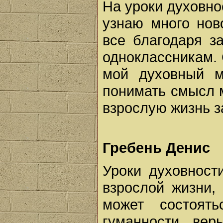
На уроки духовно
узнаю много ново
все благодаря з
одноклассникам.
мой духовный м
понимать смысл м
взрослую жизнь з
Гребень Денис
Уроки духовност
взрослой жизни, 
может состоять
гуманности, вер