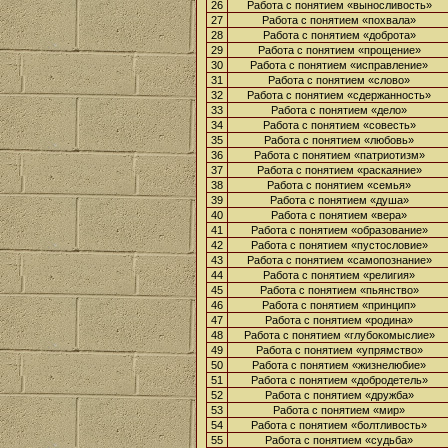
26
Работа с понятием «выносливость»
27
Работа с понятием «похвала»
28
Работа с понятием «доброта»
29
Работа с понятием «прощение»
30
Работа с понятием «исправление»
31
Работа с понятием «слово»
32
Работа с понятием «сдержанность»
33
Работа с понятием «дело»
34
Работа с понятием «совесть»
35
Работа с понятием «любовь»
36
Работа с понятием «патриотизм»
37
Работа с понятием «раскаяние»
38
Работа с понятием «семья»
39
Работа с понятием «душа»
40
Работа с понятием «вера»
41
Работа с понятием «образование»
42
Работа с понятием «пустословие»
43
Работа с понятием «самопознание»
44
Работа с понятием «религия»
45
Работа с понятием «пьянство»
46
Работа с понятием «принцип»
47
Работа с понятием «родина»
48
Работа с понятием «глубокомыслие»
49
Работа с понятием «упрямство»
50
Работа с понятием «жизнелюбие»
51
Работа с понятием «добродетель»
52
Работа с понятием «дружба»
53
Работа с понятием «мир»
54
Работа с понятием «болтливость»
55
Работа с понятием «судьба»