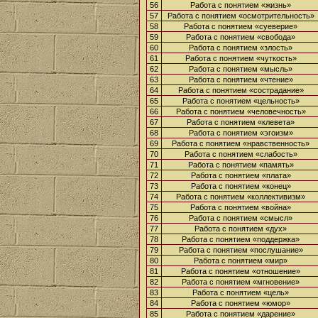
56
Работа с понятием «жизнь»
57
Работа с понятием «осмотрительность»
58
Работа с понятием «суеверие»
59
Работа с понятием «свобода»
60
Работа с понятием «злость»
61
Работа с понятием «чуткость»
62
Работа с понятием «мысль»
63
Работа с понятием «чтение»
64
Работа с понятием «сострадание»
65
Работа с понятием «цельность»
66
Работа с понятием «человечность»
67
Работа с понятием «клевета»
68
Работа с понятием «эгоизм»
69
Работа с понятием «нравственность»
70
Работа с понятием «слабость»
71
Работа с понятием «память»
72
Работа с понятием «плата»
73
Работа с понятием «конец»
74
Работа с понятием «коллективизм»
75
Работа с понятием «война»
76
Работа с понятием «смысл»
77
Работа с понятием «дух»
78
Работа с понятием «поддержка»
79
Работа с понятием «послушание»
80
Работа с понятием «мир»
81
Работа с понятием «отношение»
82
Работа с понятием «мгновение»
83
Работа с понятием «цель»
84
Работа с понятием «юмор»
85
Работа с понятием «дарение»