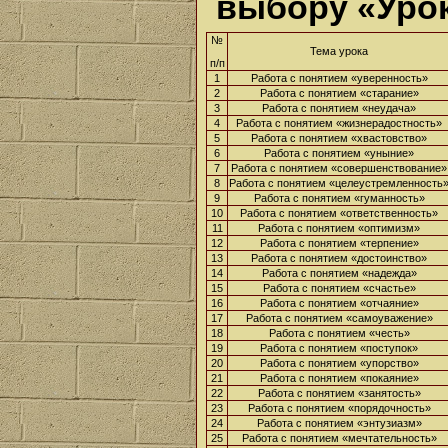
выбору «Уро
№
Тема урока
п/п
1
Работа с понятием «уверенность»
2
Работа с понятием «старание»
3
Работа с понятием «неудача»
4
Работа с понятием «жизнерадостность»
5
Работа с понятием «хвастовство»
6
Работа с понятием «уныние»
7
Работа с понятием «совершенствование»
8
Работа с понятием «целеустремленность
9
Работа с понятием «гуманность»
10
Работа с понятием «ответственность»
11
Работа с понятием «оптимизм»
12
Работа с понятием «терпение»
13
Работа с понятием «достоинство»
14
Работа с понятием «надежда»
15
Работа с понятием «счастье»
16
Работа с понятием «отчаяние»
17
Работа с понятием «самоуважение»
18
Работа с понятием «честь»
19
Работа с понятием «поступок»
20
Работа с понятием «упорство»
21
Работа с понятием «покаяние»
22
Работа с понятием «занятость»
23
Работа с понятием «порядочность»
24
Работа с понятием «энтузиазм»
25
Работа с понятием «мечтательность»