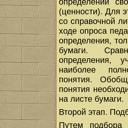
определении св
(ценности). Для 
со справочной ли
ходе опроса пед
определения, тол
бумаги. Срав
определения, у
наиболее полн
понятия. Обобщ
понятия необход
на листе бумаги.
Второй этап. Под
Путем подбора 