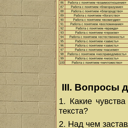
86
Работа с понятием «взаимоотношение»
87
Работа с понятием «благоразумие»
88
Работа с понятием «благородство»
89
Работа с понятием «богатство»
90
Работа с понятием «возмездие»
91
Работа с понятием «воспоминание»
92
Работа с понятием «вражда»
93
Работа с понятием «героизм»
94
Работа с понятием «естественность»
95
Работа с понятием «зависть»
96
Работа с понятием «зависть»
97
Работа с понятием «насилие»
98
Работа с понятием «несправедливость»
99
Работа с понятием «низость»
100
Работа с понятием «ничтожество»
III. Вопросы 
1. Какие чувств
текста?
2. Над чем заста