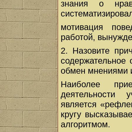
знания о нрав
систематизировали
мотивация пове
работой, вынужден
2. Назовите при
содержательное 
обмен мнениями и 
Наиболее при
деятельности 
является «рефле
кругу высказыва
алгоритмом.