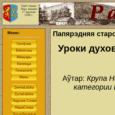
Герб горада
Ліды, наданы
17 верасня
1590 г.
Папярэдняя старо
Меню:
Уроки духо
Аўтар:
Крупа 
категории 