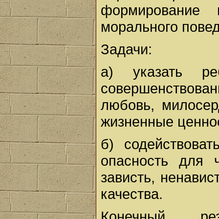
формирование 
морального повед
Задачи:
а) указать р
совершенствова
любовь, милосер
жизненные ценно
б) содействоват
опасность для ч
зависть, ненавис
качества.
Конечный рез