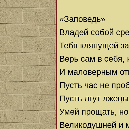
«Заповедь»
Владей собой сре
Тебя клянущей за
Верь сам в себя,
И маловерным отп
Пусть час не проб
Пусть лгут лжецы,
Умей прощать, но
Великодушней и м