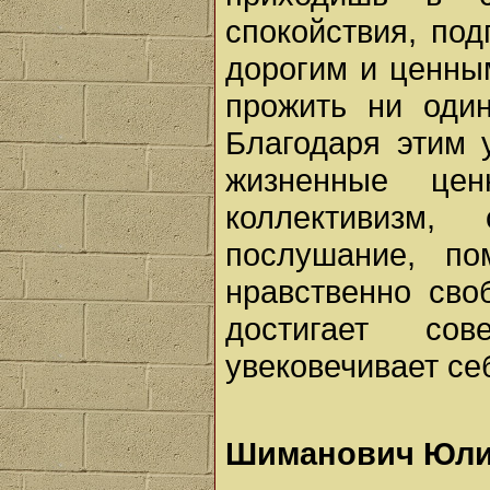
спокойствия, по
дорогим и ценным
прожить ни оди
Благодаря этим 
жизненные цен
коллективизм, 
послушание, п
нравственно сво
достигает со
увековечивает се
Шиманович Юл