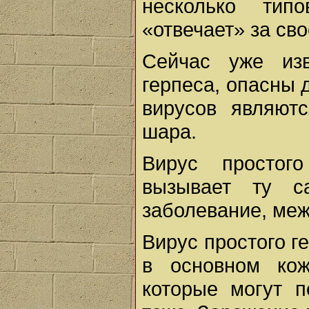
несколько тип
«отвечает» за св
Сейчас уже из
герпеса, опасны 
вирусов являют
шара.
Вирус простог
вызывает ту с
заболевание, меж
Вирус простого г
в основном кож
которые могут п