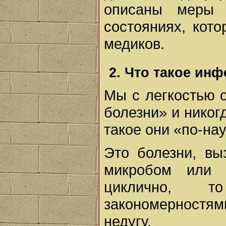
описаны меры 
состояниях, кот
медиков.
2. Что такое ин
Мы с легкостью 
болезни» и никог
такое они «по-на
Это болезни, в
микробом или 
циклично, 
закономерностя
недугу.