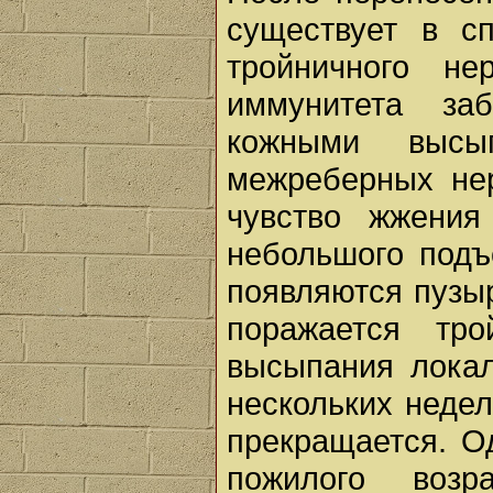
существует в сп
тройничного н
иммунитета за
кожными высы
межреберных не
чувство жжени
небольшого подъ
появляются пузы
поражается тр
высыпания локал
нескольких неде
прекращается. О
пожилого возр