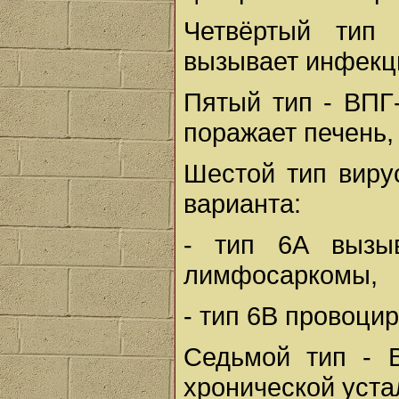
Четвёртый тип 
вызывает инфекц
Пятый тип - ВПГ
поражает печень, 
Шестой тип виру
варианта:
- тип 6А вызыв
лимфосаркомы,
- тип 6В провоци
Седьмой тип - 
хронической уста