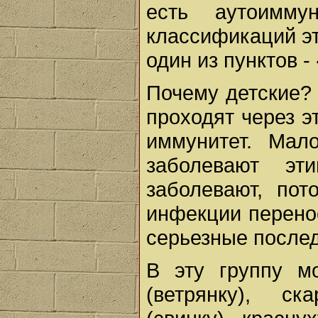
есть аутоимму
классификаций эт
один из пунктов -
Почему детские? 
проходят через э
иммунитет. Мал
заболевают э
заболевают, пот
инфекции перенос
серьезные послед
В эту группу м
(ветрянку), ск