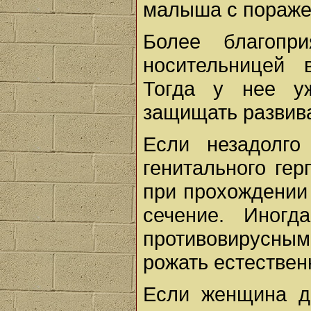
малыша с пораже
Более благопр
носительницей 
Тогда у нее уж
защищать развива
Если незадолго
генитального гер
при прохождении
сечение. Иногд
противовирусн
рожать естествен
Если женщина д