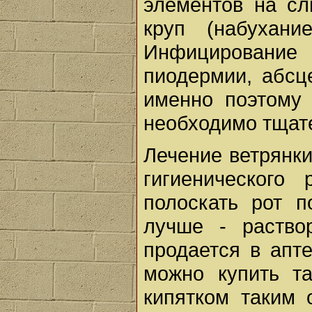
элементов на сл
круп (набухани
Инфицировани
пиодермии, абсц
именно поэтому 
необходимо тщате
Лечение ветрянки
гигиенического
полоскать рот 
лучше - раство
продается в апте
можно купить т
кипятком таким 