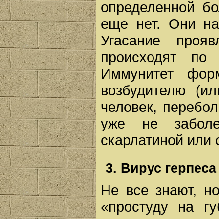
определенной бо
еще нет. Они на
Угасание проя
происходят по
Иммунитет форм
возбудителю (ил
человек, перебо
уже не заболе
скарлатиной или 
3. Вирус герпес
Не все знают, н
«простуду на гу