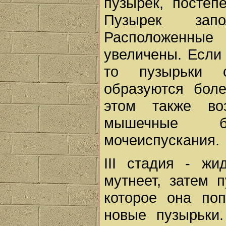
пузырек, постеп
Пузырек запо
Расположенные
увеличены. Если 
то пузырьки с
образуются бол
этом также во
мышечные бо
мочеиспускания.
III стадия - жи
мутнеет, затем 
которое она поп
новые пузырьки