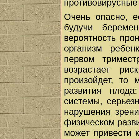
противовирусные 
Очень опасно, е
будучи береме
вероятность про
организм ребен
первом тримест
возрастает ри
произойдет, то 
развития плода
системы, серьез
нарушения зрени
физическом разви
может привести 