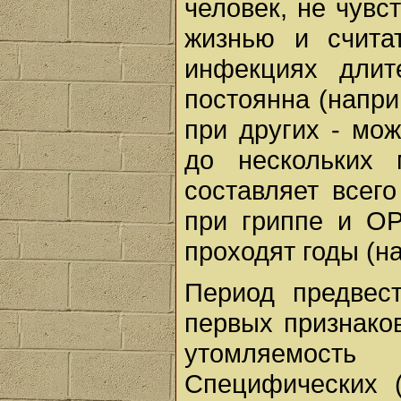
человек, не чувс
жизнью и счита
инфекциях длит
постоянна (наприм
при других - мож
до нескольких 
составляет всего
при гриппе и ОР
проходят годы (н
Период предвест
первых признаков
утомляемост
Специфических (