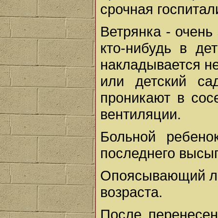
срочная госпитал
Ветрянка - очень
кто-нибудь в де
накладывается не
или детский са
проникают в сос
вентиляции.
Больной ребено
последнего высы
Опоясывающий ли
возраста.
После перенесен