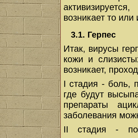
активизируется
возникает то или
3.1. Герпес
Итак, вирусы гер
кожи и слизисты
возникает, проход
I стадия - боль,
где будут высып
препараты ацик
заболевания можн
II стадия - по