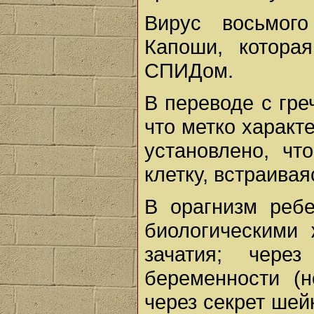
Вирус восьмог
Капоши, котора
СПИДом.
В переводе с гре
что метко характ
установлено, чт
клетку, встраивая
В орагнизм ребе
биологическими
зачатия; чер
беременности (н
через секрет шей