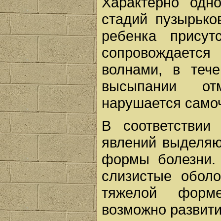
Характерно одн
стадий пузырько
ребенка прису
сопровождается
волнами, в теч
высыпании от
нарушается самоч
В соответстви
явлений выделяю
формы болезни.
слизистые обол
тяжелой форм
возможно развити