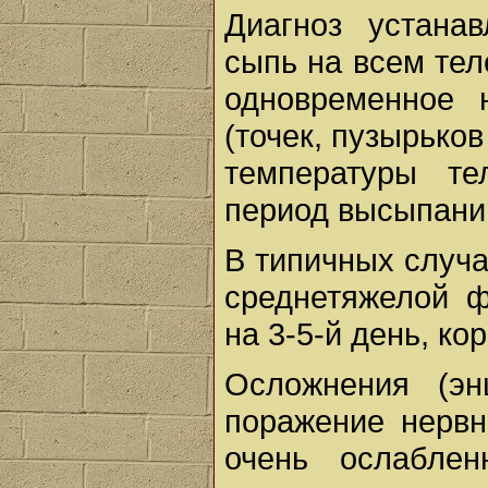
Диагноз устана
сыпь на всем тел
одно­временное 
(точек, пузырько
температуры т
период высыпани
В типичных случа
среднетяжелой ф
на 3-5-й день, ко
Осложнения (эн
поражение нерв­
очень ослабле