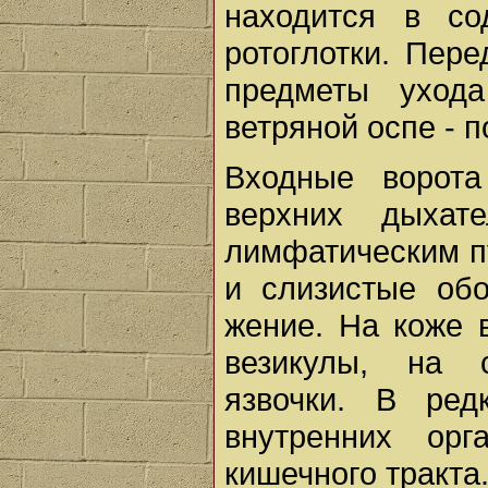
находится в со
ротоглотки. Пер
предметы ухода
ветряной оспе - п
Входные ворота
верхних дыха­
лимфатическим пу
и слизистые обо
жение. На коже 
вези­кулы, на 
язвочки. В ред
внутренних орг
кишечного тракта