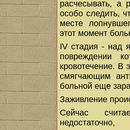
расчесывать, а 
особо следить, ч
месте лопнувшег
этот момент боль
IV стадия - над 
повреждении к
кровотечение. В 
смягчающим ант
больной еще зара
Заживление происх
Сейчас счита
недостаточн