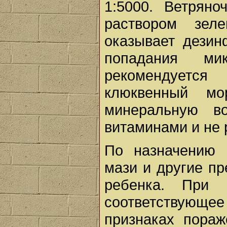
1:5000. Ветрян
раствором зел
оказывает дези
попадания ми
рекомендуется
клюквенный м
минеральную в
витаминами и не
По назначению 
мази и другие пр
ребенка. При 
соответствующе
признаках пораж