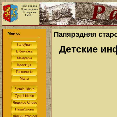
Герб горада
Ліды, наданы
17 верасня
1590 г.
Папярэдняя старо
Меню:
Детские ин