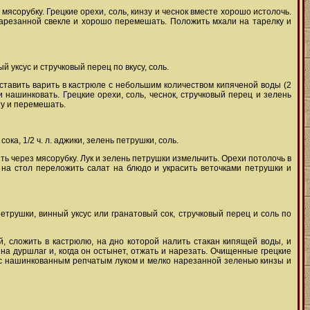
мясорубку. Грецкие орехи, соль, кинзу и чеснок вместе хорошо истолочь.
 нарезанной свекле и хорошо перемешать. Положить мхали на тарелку и
ый уксус и стручковый перец по вкусу, соль.
оставить варить в кастрюле с небольшим количеством кипяченой воды (2
 и нашинковать. Грецкие орехи, соль, чеснок, стручковый перец и зелень
ту и перемешать.
ока, 1/2 ч. л. аджики, зелень петрушки, соль.
ить через мясорубку. Лук и зелень петрушки измельчить. Орехи потолочь в
 на стол переложить салат на блюдо и украсить веточками петрушки и
петрушки, винный уксус или гранатовый сок, стручковый перец и соль по
, сложить в кастрюлю, на дно которой налить стакан кипящей воды, и
на дуршлаг и, когда он остынет, отжать и нарезать. Очищенные грецкие
ив с нашинкованным репчатым луком и мелко нарезанной зеленью кинзы и