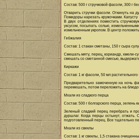
Состав: 500 г стручковой фасоли, 300 г б
Отварить стручки фасоли. Откинуть на д
Помидоры нарезать кружочками. Капусту 
В двух отделениях поместить стручкову
уксусом, посыпать солью, измельченным
измельченным укропом. В центр положить
Гебжалия
Состав: 1 стакан сметаны, 150 г сыра сулу
Смешать мяту, перец, кориандр, хмели-су
смешать со сметанной смесью, выдержать 
Киркажи
Состав: 1 кг фасоли, 50 мл растительного 
Предварительно замоченную на ночь фас
перемешать, потом переложить на блюдо.
Мхали из сладкого перца
Состав: 500 г болгарского перца, зелень к
Зеленый сладкий перец перебрать и про
дуршлаг. Когда перцы остынут, отжать. 
подготовленный перец. Все тщательно пе
Мхали из свеклы
Состав: 1 кг свеклы, 1,5 стакана очищенны