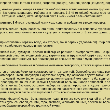
обрели пряные травы: кинза, эстрагон (тархун), базилик, чабер (кондари), по
, хмели-сумели, которая является необходимым компонентом многих грузинс
и базилика, кориандра, майорана в порошке, 1-2 % от общей массы красно
, петрушка, чабер, мята, лавровый лист. Смесь имеет зеленоватый цвет.
пажитник. В блюда грузинской кухни уцхо сунели добавляют в виде порошка.
сключительно сыры рассольного типа, приготовляемые в основном бурдюч
ров с кисломолочным вкусом - сулугуни и имеретинского. В высокогорных
приготовлении горячих блюд, как вторых, так и первых (гадазелили). Сыр о
лкут, сдабривают маслом и пряностями.
ский сыр); сулугуни - рассольный сыр из региона Самегрело; тенили - сыр из
нской рикотте; тушинский сыр; картули квели (грузинский сыр) - сыр из ко
товления осетинскому) сыр производят из овечьего молока в муниципалитете
- небольшие глиняные и большие каменные сковородки, а также широкие ме
ся от европейских как составом, так и технологией. Основой соуса чаще все
 помидоров. Очень популярны ореховые соусы, где основой служат толченые
я толченый чеснок (но он входит как дополнительный компонент в большинств
ых пропорциях. Конечно же, в соусы добавляют большой набор пряностей, в 
быть кинза, базилик, эстрагон, чабер, петрушка, укроп, мята; сухие пря
цев), гвоздика. Технология приготовления заключается в уваривании фруктов
олучения гладкой пасты или эмульсии. Потом все компоненты смешивают.
свекле, фасоли) может быть применен один и тот же соус или к одной и той
ть соусы сацебели, сациви, гаро, ткемали, чесночно-винный, ореховый, ба
знообразие вторых блюд грузинской кухни.