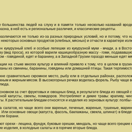
у большинства людей на слуху и в памяти только несколько названий вроде
зна, в ней есть и региональные различия, и классические рецепты.
различаются не только из-за разных природных условий, но и потому, что н
 некоторых основных продуктов (хлебных, мясных) и отчасти в характере из
н кукурузный хлеб и особые лепешки из кукурузной муки - мчади, а в Вост
зу (вид проса), из которой варили кашицеобразную массу - гоми, подававш
ом - говядиной, едят и баранину, а в Западной Грузии гораздо меньше едят м
ции на стыке многих культур и влияний привело к тому, что в целом в груз
ланы из свинины, баранины, говядины или домашней птицы. Такая терпимост
не сравнительно скромное место, рыбу ели в отдельных районах, располож
ным и жирным мясом. В высокогорных речках водилась форель. Рыбу чаще вс
блюда.
сновном за счет фруктовых и овощных блюд, в результате блюда из овощей 
ной капусты, свеклы, помидоров. Употребляют и дикие травы: крапиву, чин
ты. К растительным блюдам относятся и изделия из зерновых культур: полбы-з
 салатов, но чаще всего они вареные, печеные, жареные, тушеные, мари
. Или основные овощи (капуста, фасоль, баклажаны, свекла, шпинат) в блюд
или борани.
ют орехи - лещина, фундук, буковые орешки, миндаль, но чаще всего грецки
ие изделия, в холодные салаты и в горячие вторые блюда.