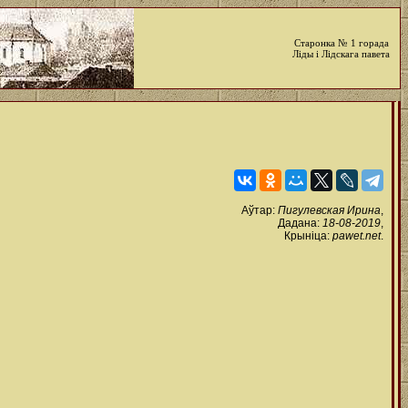
Старонка № 1 горада
Ліды і Лідскага павета
Аўтар:
Пигулевская Ирина
,
Дадана:
18-08-2019
,
Крыніца:
pawet.net
.