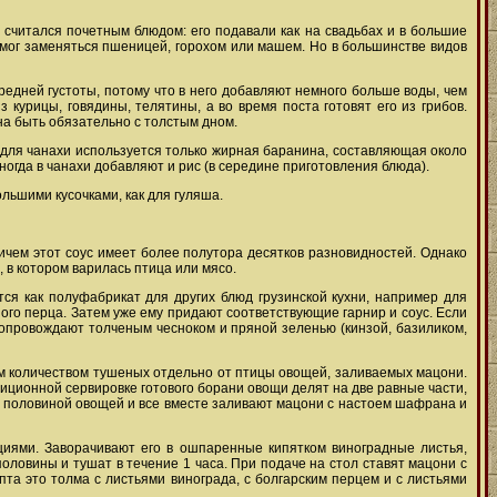
в считался почетным блюдом: его подавали как на свадьбах и в большие
ве мог заменяться пшеницей, горохом или машем. Но в большинстве видов
редней густоты, потому что в него добавляют немного больше воды, чем
 курицы, говядины, телятины, а во время поста готовят его из грибов.
на быть обязательно с толстым дном.
а для чанахи используется только жирная баранина, составляющая около
ногда в чанахи добавляют и рис (в середине приготовления блюда).
льшими кусочками, как для гуляша.
ричем этот соус имеет более полутора десятков разновидностей. Однако
 в котором варилась птица или мясо.
ся как полуфабрикат для других блюд грузинской кухни, например для
ного перца. Затем уже ему придают соответствующие гарнир и соус. Если
 сопровождают толченым чесноком и пряной зеленью (кинзой, базиликом,
м количеством тушеных отдельно от птицы овощей, заливаемых мацони.
иционной сервировке готового борани овощи делят на две равные части,
ой половиной овощей и все вместе заливают мацони с настоем шафрана и
циями. Заворачивают его в ошпаренные кипятком виноградные листья,
оловины и тушат в течение 1 часа. При подаче на стол ставят мацони с
та это толма с листьями винограда, с болгарским перцем и с листьями