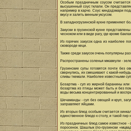
Особым праздничным соусом считается 
высушенный соус тклапи. Он представляе
например в харчо. Соус киндздзмари пода
вкусу и залить винным уксусом.
В западногрузинской кухне применяют боле
Закуски в грузинской кухне представлен
чесноком или в виде рагу, где кроме бакл
Из горячих закусок одна из наиболее по
сковороде кеци.
Также среди закусок очень популярны раз
Распространены соленья мжавеули - зеле
Грузинские супы готовятся почти без о
свернулись, их смешивают с какой-нибуд
сливы ткемали. Наиболее известными суп
Бозартма - суп из жирной баранины или 
бозартма из птицы может быть и без пом
воды весьма концентрированный и воспри
Шечаманды - суп без овощей и круп, за
заправляют яйцами.
Из вторых блюд особым считается хинка
единственное блюдо к столу, и такой пир
Из праздничных блюд самое известное - с
поросенок. Шашлык (по-грузински «мцва