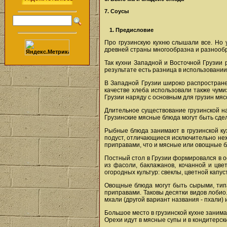
7. Соусы
1. Предисловие
Про грузинскую кухню слышали все. Но 
древней страны многообразна и разнообра
Так кухни Западной и Восточной Грузии 
результате есть разница в использовании
В Западной Грузии широко распростране
качестве хлеба использовали также чуми
Грузии наряду с основным для грузин мяс
Длительное существование грузинской на
Грузинские мясные блюда могут быть сде
Рыбные блюда занимают в грузинской кух
подуст, отличающиеся исключительно неж
приправами, что и мясные или овощные 
Постный стол в Грузии формировался в о
из фасоли, баклажанов, кочанной и цвет
огородных культур: свеклы, цветной капус
Овощные блюда могут быть сырыми, типа
приправами. Таковы десятки видов лобио
мхали (другой вариант названия - пхали) 
Большое место в грузинской кухне занима
Орехи идут в мясные супы и в кондитерск