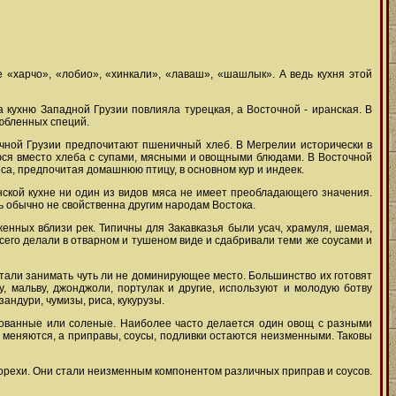
 «харчо», «лобио», «хинкали», «лаваш», «шашлык». А ведь кухня этой
а кухню Западной Грузии повлияла турецкая, а Восточной - иранская. В
любленных специй.
очной Грузии предпочитают пшеничный хлеб. В Мегрелии исторически в
уюся вместо хлеба с супами, мясными и овощными блюдами. В Восточной
яса, предпочитая домашнюю птицу, в основном кур и индеек.
инской кухне ни один из видов мяса не имеет преобладающего значения.
ь обычно не свойственна другим народам Востока.
енных вблизи рек. Типичны для Закавказья были усач, храмуля, шемая,
его делали в отварном и тушеном виде и сдабривали теми же соусами и
стали занимать чуть ли не доминирующее место. Большинство их готовят
у, мальву, джонджоли, портулак и другие, используют и молодую ботву
андури, чумизы, риса, кукурузы.
нованные или соленые. Наиболее часто делается один овощ с разными
е меняются, а приправы, соусы, подливки остаются неизменными. Таковы
е орехи. Они стали неизменным компонентом различных приправ и соусов.