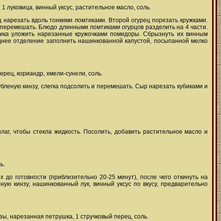
 1 луковица, винный уксус, растительное масло, соль.
ц нарезать вдоль тонкими ломтиками. Второй огурец порезать кружками.
и перемешать. Блюдо длинными ломтиками огурцов разделить на 4 части.
тника уложить нарезанные кружочками помидоры. Сбрызнуть их винным
днее отделение заполнить нашинкованной капустой, посыпанной мелко
перец, кориандр, хмели-сунели, соль.
убленую кинзу, слегка подсолить и перемешать. Сыр нарезать кубиками и
аг, чтобы стекла жидкость. Посолить, добавить растительное масло и
ь.
до готовности (приблизительно 20-25 минут), после чего откинуть на
ную кинзу, нашинкованный лук, винный уксус по вкусу, предварительно
инзы, нарезанная петрушка, 1 стручковый перец, соль.