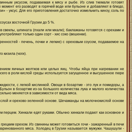
винным уксусом, подаваемая к мясу и рыбе. Из слив ткемали готовят
 момент его разводят в горячей воде или бульоне и добавляют в блюдо,
» - уксус. Для его приготовления достаточно измельчить кинзу, соль по
 соусах восточной Грузии до 5 %.
в свеклы, шпината (пхали или мхали); баклажаны готовятся с орехами и
употребляют только один сорт - хис соко (вешенки).
ренностей - печень, почки и легкие) с ореховым соусом, подаваемое на
 кизила (чоги).
влением яичных желтков или целых яиц. Чтобы яйца при нагревании не
 всего в роли кислой среды используется загущенное и высушенное пюре
дкости, с легкой кислинкой. Овощи в бозартме - это лук и помидоры, а
Бульон в бозартме из-за большого количества лука и малого количества
сильно меняется в зависимости от вида мяса.
ислой и орехово-зеленной основе. Шечаманды на молочнокислой основе
 перцем. Хинкали едят руками. Обычно хинкали подают как основное и
 грецким орехом. Из свинины может готовиться гочи - зажаренный в печи
маринованного мяса. Холодец в Грузии называется мужужи. Чашушули -