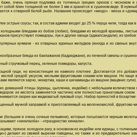
бажи, очень пряная подливка из толченых грецких орехов с чесноком и 
т собой блин толщиной не более 3 мм и хранится в сушеном виде. В нужный
ется к отварной белой рыбе. Название происходит «киндз» - кинза и «дзмари
е острые соусы; так, в состав аджики входит до 25 % перца чили, тогда как в
ы холодными блюдами из бобов (лобио), блюдами из молодой крапивы, листье
ажанов присутствуют помидоры, лук и другие овощи (аджапсандали), из грибов 
пулярных кучмачи - из отварных куриных желудков (иногда и из свиных внут
нообразные блюда из баклажанов (бадриджани), из печеной свеклы и сушеного
ный стручковый перец, зеленые помидоры, капуста.
вощной гущи, но консистенция их намного плотнее. Достигается это доба
ь кислой средой: уксусом, кислыми фруктовыми соками или мацони. Но чаще
ами являются харчо, чихиртма, хаши и шечаманды из мацони (мацвнис супи).
из домашней птицы (курицы, цыпленка, индейки) с небольшим количеством жи
идоров: их кислота заменяется частично или полностью гранатовым соком. 
нимается скорее как жидковатый луковый соус. Набор пряностей в бозартме 
гущенный мучной заправкой и приготовляемый на молочнокислой, фруктово-к
ли (большие и очень сочные пельмени), которые посыпаются черным молотым
 называют «хинклаоба» - «празднество хинкали».
ациви, пряное холодное рагу, в основном из индейки или курицы, с толченым
ди») делают из свежей вырезки говядины, но также и из предварительно за