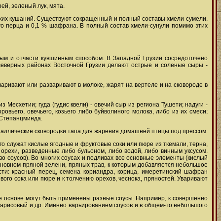
рей, зеленый лук, мята.
ких кушаний. Существуют сокращенный и полный составы хмели-сумели.
го перца и 0,1 % шафрана. В полный состав хмели-сунули помимо этих
ным и отчасти кувшинным способом. В Западной Грузии сосредоточено
 северных районах Восточной Грузии делают острые и соленые сыры -
тваривают или разваривают в молоке, жарят на вертеле и на сковороде в
 Месхетии; гуда (гудис квели) - овечий сыр из региона Тушети; надуги -
ровьего, овечьего, козьего либо буйволиного молока, либо из их смеси;
 Степанцминда.
таллические сковородки тапа для жарения домашней птицы под прессом.
го служат кислые ягодные и фруктовые соки или пюре из ткемали, терна,
 орехи, разведенные либо бульоном, либо водой, либо винным уксусом.
о соусов). Во многих соусах и подливах все основные элементы (кислый
основном пряной зелени, пряных трав, к которым добавляется небольшое
ности: красный перец, семена кориандра, корица, имеретинский шафран
ого сока или пюре и к толчению орехов, чеснока, пряностей. Уваривают
 же основе могут быть применены разные соусы. Например, к совершенно
рбарисовый и др. Именно варьированием соусов и в общем-то небольшого