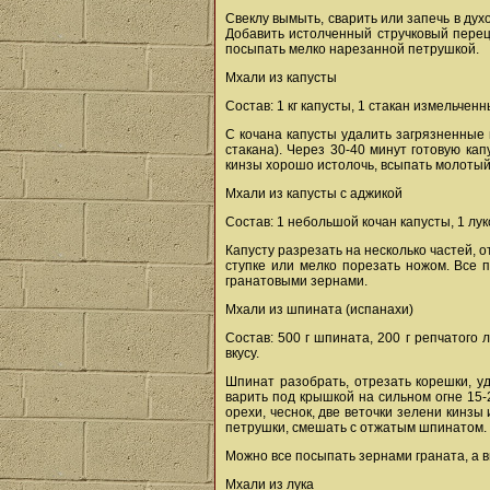
Свеклу вымыть, сварить или запечь в духо
Добавить истолченный стручковый перец 
посыпать мелко нарезанной петрушкой.
Мхали из капусты
Состав: 1 кг капусты, 1 стакан измельченн
С кочана капусты удалить загрязненные 
стакана). Через 30-40 минут готовую кап
кинзы хорошо истолочь, всыпать молотый 
Мхали из капусты с аджикой
Состав: 1 небольшой кочан капусты, 1 луко
Капусту разрезать на несколько частей, о
ступке или мелко порезать ножом. Все 
гранатовыми зернами.
Мхали из шпината (испанахи)
Состав: 500 г шпината, 200 г репчатого 
вкусу.
Шпинат разобрать, отрезать корешки, у
варить под крышкой на сильном огне 15-
орехи, чеснок, две веточки зелени кинз
петрушки, смешать с отжатым шпинатом.
Можно все посыпать зернами граната, а вм
Мхали из лука