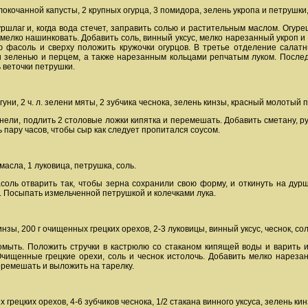
елокочанной капусты, 2 крупных огурца, 3 помидора, зелень укропа и петрушки,
уршлаг и, когда вода стечет, заправить солью и растительным маслом. Огуре
мелко нашинковать. Добавить соль, винный уксус, мелко нарезанный укроп 
ю фасоль и сверху положить кружочки огурцов. В третье отделение сала
и зеленью и перцем, а также нарезанным кольцами репчатым луком. После
 веточки петрушки.
гуни, 2 ч. л. зелени мяты, 2 зубчика чеснока, зелень кинзы, красный молотый 
нели, подлить 2 столовые ложки кипятка и перемешать. Добавить сметану, р
пару часов, чтобы сыр как следует пропитался соусом.
масла, 1 луковица, петрушка, соль.
оль отварить так, чтобы зерна сохранили свою форму, и откинуть на дуршл
 Посыпать измельченной петрушкой и колечками лука.
инзы, 200 г очищенных грецких орехов, 2-3 луковицы, винный уксус, чеснок, сол
мыть. Положить стручки в кастрюлю со стаканом кипящей воды и варить их 
Очищенные грецкие орехи, соль и чеснок истолочь. Добавить мелко нарезан
ремешать и выложить на тарелку.
х грецких орехов, 4-6 зубчиков чеснока, 1/2 стакана винного уксуса, зелень к