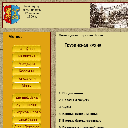
Герб горада
Ліды, наданы
17 верасня
1590 г.
Папярэдняя старонка: Іншае
Меню:
Грузинская кухня
1. Предисловие
2. Салаты и закуски
3. Супы
4. Вторые блюда мясные
5. Вторые блюда овощные
6. Выпечка и сладкие блюда