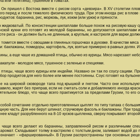
на или телятина), тушенное в томатах.
. Он пришел с Востока вместе с рисом сорта «девзира». В XV столетии пло
 его перед и после тяжелого физического труда. При этом иногда рис в пло
дуктов: баранина, рис, морковь, лук, изюм (или урюк) и пряности.
но жидковатый. По консистенции шилаплави больше похож на рисовую кашу с
нской кухни его готовят из молодой баранины, но допускается шилаплави из
те риса - он должен быть не длинным, а круглым, и кастрюля для варки долж
о томится вместе с овощами в глиняных горшочках в духовке. В качестве мяс
и: баклажаны, помидоры, картофель, лук, взятые примерно в равных долях. И
нины, а еще чаше из домашней птицы, обычно из курицы. Мясо нарезают небо
акапули - молодое мясо, тушенное с зеленью и специями.
птицы, чаще всего курицы или индейки. Названо он так по соусу сациви. П
бор продуктов для него более или менее постоянны. Соус готовят на бульоне,
е на широкой сковороде тапа под крышкой и гнетом. Часто они используют
равило, жарят без приправ, если не считать соли и добавляемого иногда крас
ятельное блюдо, что чаще всего практикуется за пределами Грузии, то его
 собой сочетание отдельно приготовленных цыплят по типу тапака с больши
щную часть. Для нее берут шпинат, стручковую фасоль и баклажаны. При трад
 нее кладут разрубленного на 8-10 кусков цыпленка, сверху покрывают втор
ш чаще всего делают из баранины, заправленной рисом и различными спе
аромат. Складывают толму в кастрюлю с толстым дном, заливают водой до п
означает - «фаршированный». В Грузии распространены три основных рецеп