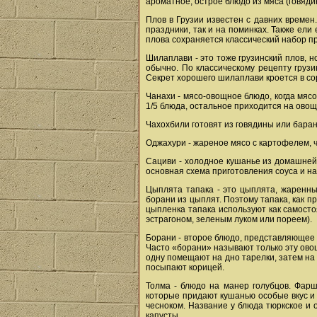
ароматное, острое блюдо из мяса (говяди
Плов в Грузии известен с давних времен
праздники, так и на поминках. Также ели
плова сохраняется классический набор про
Шилаплави - это тоже грузинский плов, 
обычно. По классическому рецепту грузи
Секрет хорошего шилаплави кроется в сор
Чанахи - мясо-овощное блюдо, когда мяс
1/5 блюда, остальное приходится на овощ
Чахохбили готовят из говядины или бара
Оджахури - жареное мясо с картофелем, ч
Сациви - холодное кушанье из домашней 
основная схема приготовления соуса и на
Цыплята тапака - это цыплята, жаренны
борани из цыплят. Поэтому тапака, как п
цыпленка тапака используют как самосто
эстрагоном, зеленым луком или пореем).
Борани - второе блюдо, представляющее
Часто «борани» называют только эту ово
одну помещают на дно тарелки, затем на
посыпают корицей.
Толма - блюдо на манер голубцов. Фар
которые придают кушанью особые вкус и 
чесноком. Название у блюда тюркское и 
капусты