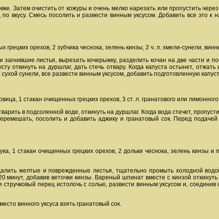
вке. Затем очистить от кожуры и очень мелко нарезать или пропустить через 
по вкусу. Смесь посолить и развести винным уксусом. Добавить все это к
ых грецких орехов, 2 зубчика чеснока, зелень кинзы, 2 ч. л. хмели-сунели, винн
и загнившие листья, вырезать кочерыжку, разделить кочан на две части и п
усту откинуть на дуршлаг, дать стечь отвару. Когда капуста остынет, отжать
сухой сунели, все развести винным уксусом, добавить подготовленную капус
вица, 1 стакан очищенных грецких орехов, 3 ст. л. гранатового или лимонного с
тварить в подсоленной воде, откинуть на дуршлаг. Когда вода стечет, пропуст
перемешать, посолить и добавить аджику и гранатовый сок. Перед подачей
лука, 1 стакан очищенных грецких орехов, 2 дольки чеснока, зелень кинзы и 
далить желтые и поврежденные листья, тщательно промыть холодной водой
20 минут, добавив веточки кинзы. Вареный шпинат вместе с кинзой откинуть 
ы и стручковый перец истолочь с солью, развести винным уксусом и, соедин
есто винного уксуса взять гранатовый сок.