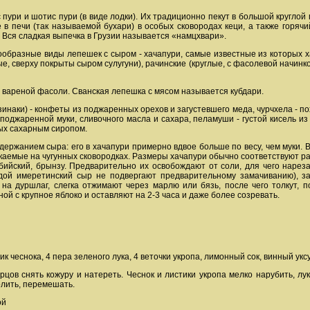
 пури и шотис пури (в виде лодки). Их традиционно пекут в большой круглой
 в печи (так называемой бухари) в особых сковородах кеци, а также горяч
 Вся сладкая выпечка в Грузии называется «намцхвари».
ообразные виды лепешек с сыром - хачапури, самые известные из которых х
ые, сверху покрыты сыром сулугуни), рачинские (круглые, с фасолевой начинк
з вареной фасоли. Сванская лепешка с мясом называется кубдари.
зинаки) - конфеты из поджаренных орехов и загустевшего меда, чурчхела - п
з поджаренной муки, сливочного масла и сахара, пеламуши - густой кисель и
ых сахарным сиропом.
держанием сыра: его в хачапури примерно вдвое больше по весу, чем муки.
емые на чугунных сковородках. Размеры хачапури обычно соответствуют раз
обийский, брынзу. Предварительно их освобождают от соли, для чего нарез
дой имеретинский сыр не подвергают предварительному замачиванию), з
на дуршлаг, слегка отжимают через марлю или бязь, после чего толкут,
й с крупное яблоко и оставляют на 2-3 часа и даже более созревать.
чик чеснока, 4 пера зеленого лука, 4 веточки укропа, лимонный сок, винный укс
урцов снять кожуру и натереть. Чеснок и листики укропа мелко нарубить, л
олить, перемешать.
ой