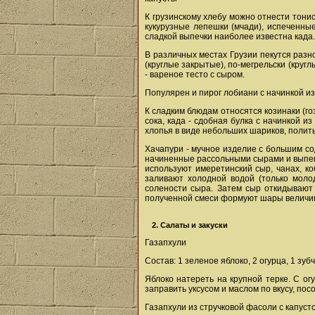
К грузинскому хлебу можно отнести тонис
кукурузные лепешки (мчади), испеченные
сладкой выпечки наиболее известна када.
В различных местах Грузии пекутся разн
(круглые закрытые), по-мегрельски (кругл
- вареное тесто с сыром.
Популярен и пирог лобиани с начинкой и
К сладким блюдам относятся козинаки (го
сока, када - сдобная булка с начинкой и
хлопья в виде небольших шариков, полит
Хачапури - мучное изделие с большим со
начиненные рассольными сырами и выпека
используют имеретинский сыр, чанах, к
заливают холодной водой (только моло
солености сыра. Затем сыр откидывают 
полученной смеси формуют шары величино
2. Салаты и закуски
Газапхули
Состав: 1 зеленое яблоко, 2 огурца, 1 зуб
Яблоко натереть на крупной терке. С ог
заправить уксусом и маслом по вкусу, пос
Газапхули из стручковой фасоли с капуст