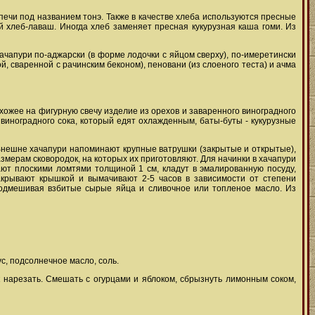
 печи под названием тонэ. Также в качестве хлеба используются пресные
ий хлеб-лаваш. Иногда хлеб заменяет пресная кукурузная каша гоми. Из
ачапури по-аджарски (в форме лодочки с яйцом сверху), по-имеретински
ой, сваренной с рачинским беконом), пеновани (из слоеного теста) и ачма
охожее на фигурную свечу изделие из орехов и заваренного виноградного
з виноградного сока, который едят охлажденным, баты-буты - кукурузные
 Внешне хачапури напоминают крупные ватрушки (закрытые и открытые),
мерам сковородок, на которых их приготовляют. Для начинки в хачапури
ают плоскими ломтями толщиной 1 см, кладут в эмалированную посуду,
акрывают крышкой и вымачивают 2-5 часов в зависимости от степени
 подмешивая взбитые сырые яйца и сливочное или топленое масло. Из
ус, подсолнечное масло, соль.
ук нарезать. Смешать с огурцами и яблоком, сбрызнуть лимонным соком,