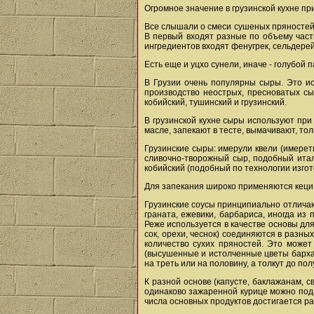
Огромное значение в грузинской кухне при
Все слышали о смеси сушеных пряностей
В первый входят разные по объему част
ингредиентов входят фенугрек, сельдерей
Есть еще и уцхо сунели, иначе - голубой 
В Грузии очень популярны сыры. Это и
производство неострых, пресноватых сы
кобийский, тушинский и грузинский.
В грузинской кухне сыры используют при 
масле, запекают в тесте, вымачивают, то
Грузинские сыры: имерули квели (имеретин
сливочно-творожный сыр, подобный италья
кобийский (подобный по технологии изго
Для запекания широко применяются кеци 
Грузинские соусы принципиально отличают
граната, ежевики, барбариса, иногда из
Реже используется в качестве основы дл
сок, орехи, чеснок) соединяются в разн
количество сухих пряностей. Это может 
(высушенные и истолченные цветы бархат
на треть или на половину, а толкут до п
К разной основе (капусте, баклажанам, 
одинаково зажаренной курице можно пода
числа основных продуктов достигается ра