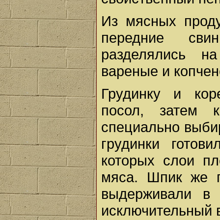
Из мясных проду
передние сви
разделялись на
вареные и копчен
Грудинку и кор
посол, затем 
специально выби
грудинки готов
которых слои пл
мяса. Шпик же 
выдерживали в 
исключительный в