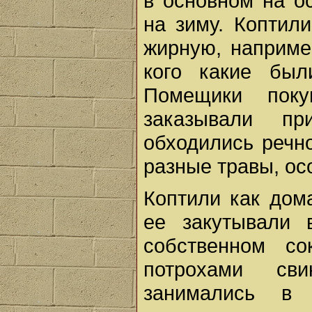
в основном на ос
на зиму. Коптили
жирную, например
кого какие был
Помещики пок
заказывали пр
обходились речн
разные травы, ос
Коптили как дом
ее закутывали 
собственном с
потрохами св
занимались в