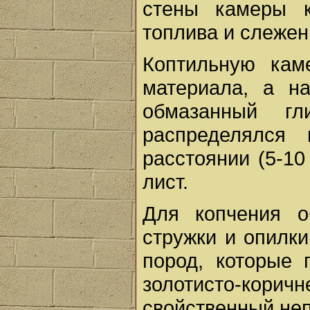
стены камеры к
топлива и слежен
Коптильную кам
материала, а н
обмазанный г
распределялся
расстоянии (5-10
лист.
Для копчения о
стружки и опилк
пород, которые 
золотисто-кори
свойственный неп