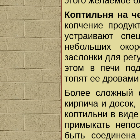
этого желаемое б
Коптильня на че
копчение продук
устраивают спе
небольших окор
заслонки для рег
этом в печи по
топят ее дровами
Более сложный с
кирпича и досок,
коптильни в вид
примыкать непо
быть соединена