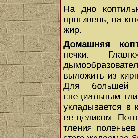
На дно коптиль
противень, на ко
жир.
Домашняя копт
печки. Глав
дымообразоват
выложить из кирп
Для большей 
специальным гли
укладывается в 
ее целиком. Пот
тления поленьев