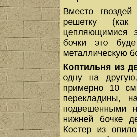
Вместо гвоздей
решетку (ка
цепляющимися з
бочки это буде
металлическую б
Коптильня из дв
одну на другую
примерно 10 см
перекладины, н
подвешенными н
нижней бочке д
Костер из опило