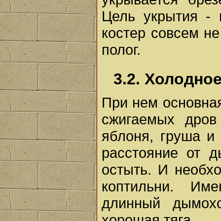
Цель укрытия - 
костер совсем не
полог.
3.2. Холодно
При нем основная
сжигаемых дров 
яблоня, груша и 
расстояние от д
остыть. И необхо
коптильни. Им
длинный дымох
хорошая тяга.