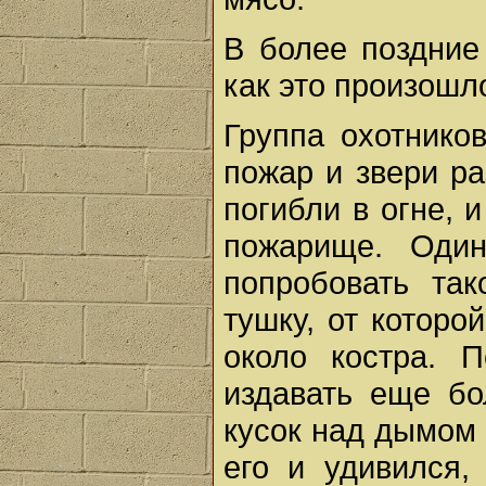
В более поздние
как это произошл
Группа охотнико
пожар и звери ра
погибли в огне, 
пожарище. Один
попробовать та
тушку, от которо
около костра. 
издавать еще бо
кусок над дымом 
его и удивился,