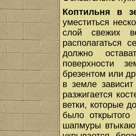
Коптильня в з
уместиться неско
слой свежих в
располагаться с
должно остав
поверхности з
брезентом или др
в земле зависит
разжигается кост
ветки, которые д
было открытого 
шапмуры втыкают
укрывается брез