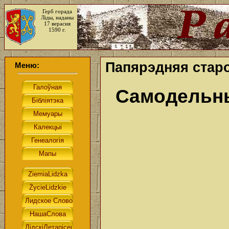
Герб горада
Ліды, наданы
17 верасня
1590 г.
Папярэдняя старо
Меню:
Cамодельн