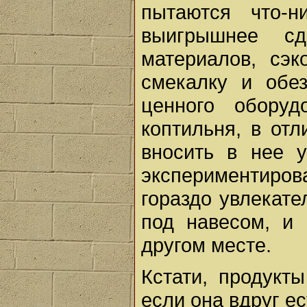
пытаются что-
выигрышнее сд
материалов, сэк
смекалку и обе
ценного оборуд
коптильня, в отл
вносить в нее у
экспериментиров
гораздо увлекате
под навесом, и
другом месте.
Кстати, продукт
если она вдруг ес