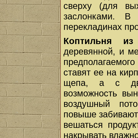
сверху (для вы
заслонками. В
перекладинах про
Коптильня из
деревянной, и ме
предполагаемого
ставят ее на кир
щепа, а с дв
возможность вын
воздушный пот
повыше забивают 
вешаться продук
накрывать влажно