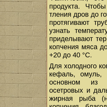
продукта. Чтоб
тления дров до г
протягивают тр
узнать темпера
приделывают тер
копчения мяса до
+20 до 40 °С.
Для холодного ко
кефаль, омуль,
основном из 
осетровых и дал
жирная рыба (н
копчения, благ