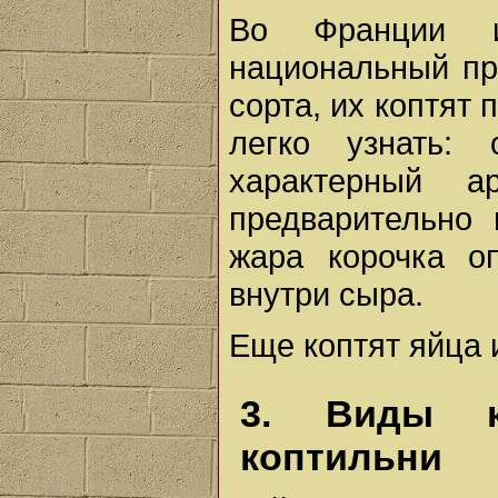
Во Франции и
национальный пр
сорта, их коптят
легко узнать:
характерный а
предварительно
жара корочка о
внутри сыра.
Еще коптят яйца 
3. Виды к
коптильни