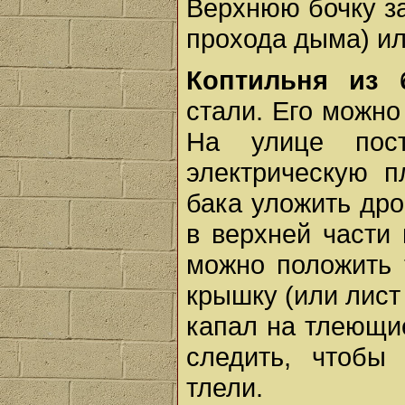
Верхнюю бочку з
прохода дыма) ил
Коптильня из б
стали. Его можно
На улице пост
электрическую п
бака уложить дро
в верхней части
можно положить 
крышку (или лист
капал на тлеющие
следить, чтобы
тлели.