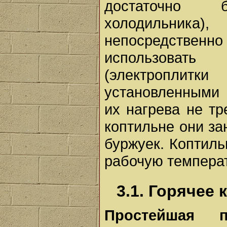
достаточно 
холодильника)
непосредственн
использовать
(электроплит
установленными 
их нагрева не тр
коптильне они за
буржуек. Коптил
рабочую температ
3.1. Горячее 
Простейшая п