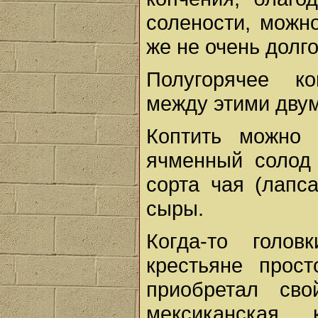
солености, можн
же не очень долго
Полугорячее к
между этими дву
Коптить можно
ячменный солод 
сорта чая (лапс
сыры.
Когда-то голов
крестьяне прос
приобретал св
мексиканская