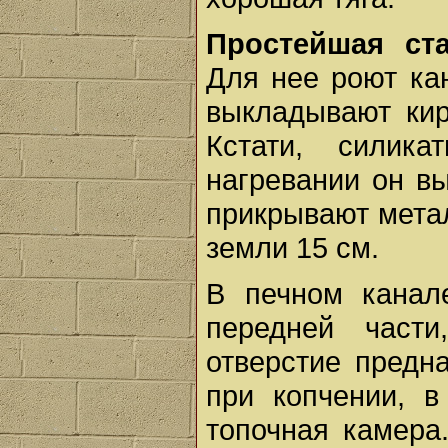
Простейшая ст
Для нее роют кан
выкладывают кир
Кстати, силик
нагревании он в
прикрывают мета
земли 15 см.
В печном канал
передней част
отверстие предн
при копчении, в
топочная камера