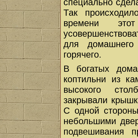
специально сдела
Так происходил
времени это
усовершенствова
для домашнего 
горячего.
В богатых дома
коптильни из ка
высокого стол
закрывали крышк
С одной стороны
небольшими двер
подвешивания п