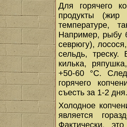
Для горячего к
продукты (жир
температуре, т
Например, рыбу 
севрюгу), лосося,
сельдь, треску.
килька, ряпушка
+50-60 °C. Сле
горячего копче
съесть за 1-2 дня
Холодное копчен
является гораз
Фактически, эт