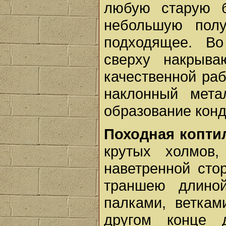
любую старую б
небольшую полу
подходящее. Во
сверху накрыва
качественной ра
наклонный мета
образование конд
Походная коптил
крутых холмов
наветренной сто
траншею длино
палками, ветка
другом конце 