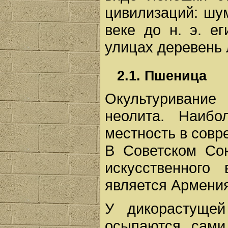
цивилизаций: шу
веке до н. э. е
улицах деревень 
2.1. Пшеница
Окультуривани
неолита. Наиб
местность в совр
В Советском Сою
искусственного
является Армения
У дикорастуще
осыпаются сами