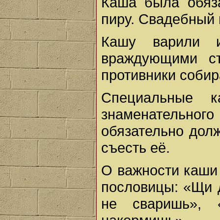
Каша была обяз
пиру. Свадебный 
Кашу варили 
враждующими с
противники собир
Специальные 
знаменательног
обязательно дол
съесть её.
О важности каши
пословицы: «Щи 
не сваришь», 