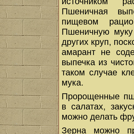
источником р
Пшеничная вып
пищевом рацио
Пшеничную муку
других круп, поск
амарант не соде
выпечка из чисто
таком случае кл
мука.
Пророщенные пш
в салатах, заку
можно делать фру
Зерна можно пр