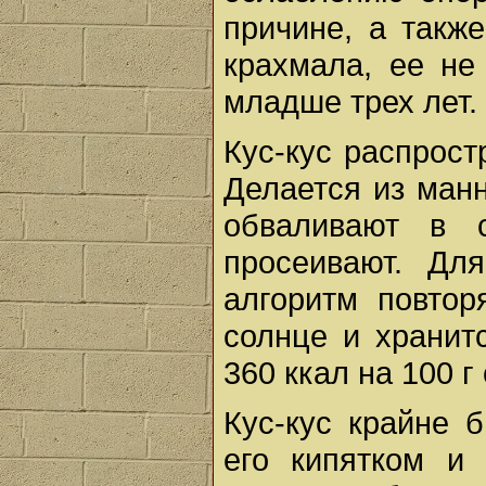
причине, а также
крахмала, ее не
младше трех лет.
Кус-кус распрост
Делается из ман
обваливают в 
просеивают. Дл
алгоритм повтор
солнце и хранит
360 ккал на 100 г
Кус-кус крайне б
его кипятком и