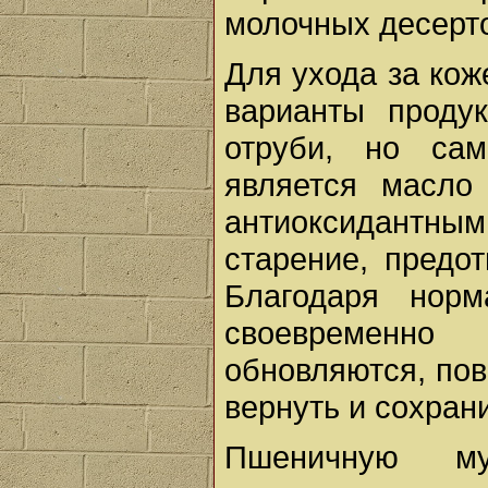
молочных десерто
Для ухода за кож
варианты проду
отруби, но са
является масло
антиоксидантны
старение, предо
Благодаря норм
своевременн
обновляются, пов
вернуть и сохран
Пшеничную м