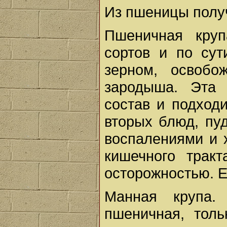
Из пшеницы получ
Пшеничная кру
сортов и по су
зерном, освобо
зародыша. Эта 
состав и подход
вторых блюд, пу
воспалениями и 
кишечного трак
осторожностью. Е
Манная крупа.
пшеничная, толь