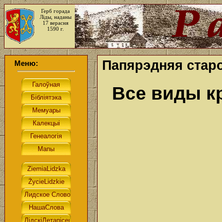
Герб горада
Ліды, наданы
17 верасня
1590 г.
Папярэдняя старо
Меню:
Все виды к