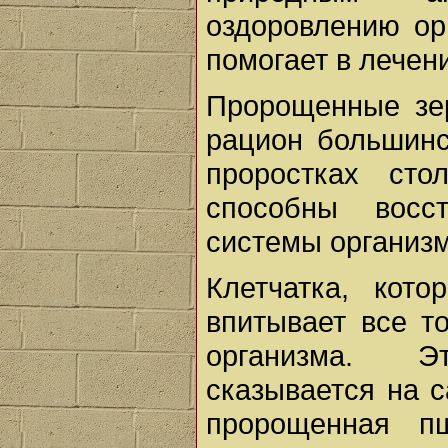
оздоровлению ор
помогает в лечен
Пророщенные зе
рацион большинс
проростках сто
способны восс
системы организм
Клетчатка, кот
впитывает все т
организма. Э
сказывается на 
пророщенная пш