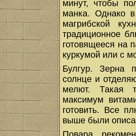
минут, чтобы по
манка. Однако в
магрибской кух
традиционное б
готовящееся на п
куркумой или с м
Булгур. Зерна 
солнце и отделяю
мелют. Такая т
максимум витами
готовить. Все п
выше были описа
Повара рекомен