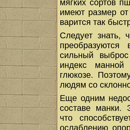
мягких сортов п
имеют размер от 
варится так быст
Следует знать, 
преобразуются 
сильный выброс
индекс манной 
глюкозе. Поэтом
людям со склонно
Еще одним недос
составе манки. 
что способству
ослаблению опор