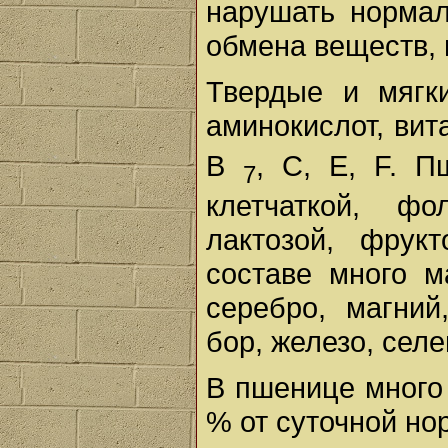
нарушать нормал
обмена веществ, 
Твердые и мягк
аминокислот, ви
В
, С, Е, F. 
7
клетчаткой, ф
лактозой, фрук
составе много м
серебро, магний
бор, железо, селе
В пшенице много 
% от суточной но