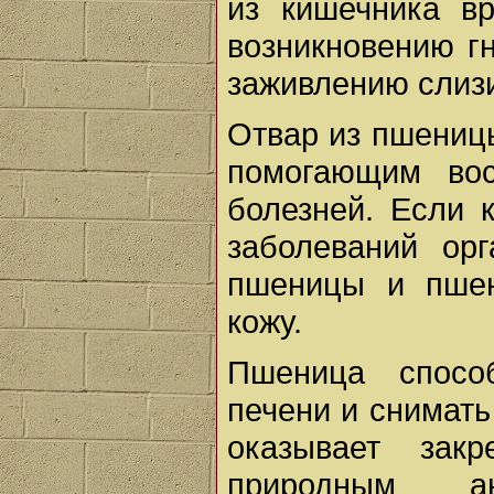
из кишечника вр
возникновению г
заживлению слиз
Отвар из пшениц
помогающим вос
болезней. Если 
заболеваний ор
пшеницы и пшен
кожу.
Пшеница спосо
печени и снимать
оказывает зак
природным ан