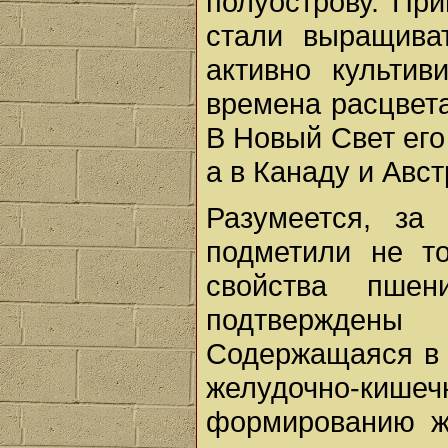
полуострову. При
стали выращиват
активно культи
времена расцвета
В Новый Свет его
а в Канаду и Авст
Разумеется, за
подметили не т
свойства пше
подтверждены 
Содержащаяся в 
желудочно-киш
формированию ж