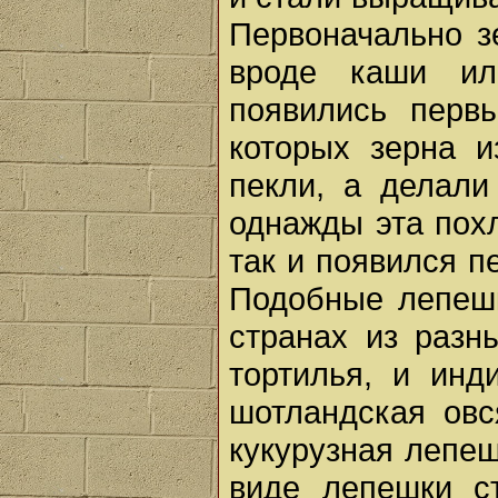
Первоначально з
вроде каши ил
появились перв
которых зерна и
пекли, а делали
однажды эта похл
так и появился п
Подобные лепешк
странах из разн
тортилья, и инд
шотландская овс
кукурузная лепеш
виде лепешки с