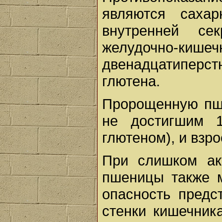
являются сахар
внутренней сек
желудочно-киш
двенадцатипер
глютена.
Пророщенную пше
не достигшим 
глютеном), и взр
При слишком ак
пшеницы также м
опасность предс
стенки кишечник