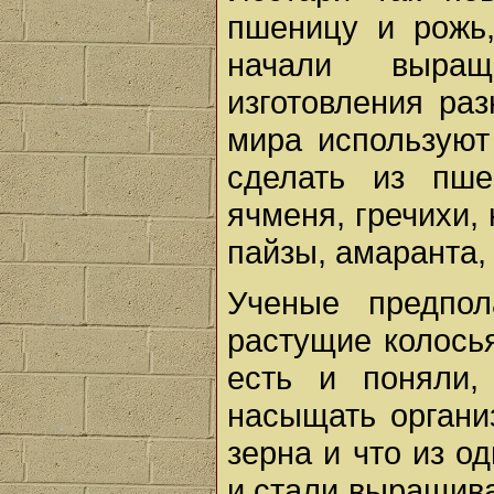
пшеницу и рожь,
начали выращ
изготовления ра
мира используют
сделать из пше
ячменя, гречихи, 
пайзы, амаранта,
Ученые предпо
растущие колось
есть и поняли,
насыщать органи
зерна и что из о
и стали выращива