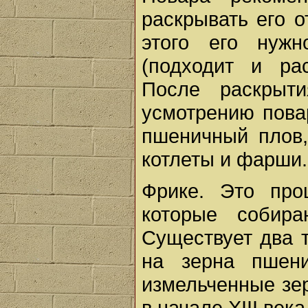
раскрывать его 
этого его нуж
(подходит и ра
После раскрыт
усмотрению пова
пшеничный плов,
котлеты и фарши.
Фрике. Это про
которые собира
Существует два 
на зерна пшени
измельченные зе
в начале XIII век