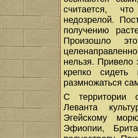
считается, ч
недозрелой. Пос
получению раст
Произошло эт
целенаправленн
нельзя. Привело 
крепко сидеть
размножаться са
С территории 
Леванта культ
Эгейскому мор
Эфиопии, Брит