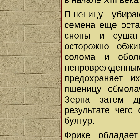
Пшеницу убираю
семена еще оста
снопы и сушат
осторожно обжи
солома и обол
непроврежденн
предохраняет и
пшеницу обмола
Зерна затем д
результате чего
булгур.
Фрике обладает