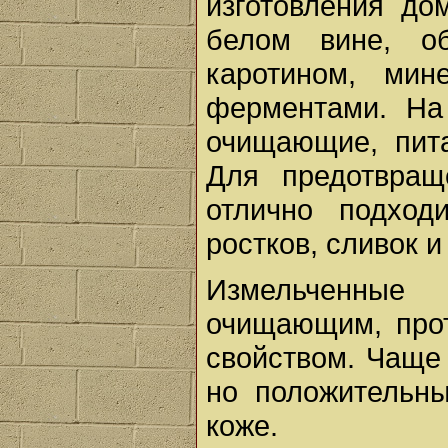
изготовления до
белом вине, о
каротином, ми
ферментами. На
очищающие, пит
Для предотвращ
отлично подхо
ростков, сливок и
Измельченные
очищающим, про
свойством. Чаще 
но положительн
коже.