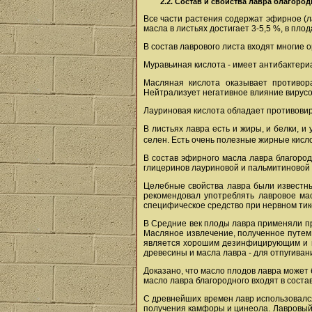
2.2. Состав и свойства лавра благоро
Все части растения содержат эфирное (л
масла в листьях достигает 3-5,5 %, в пло
В состав лаврового листа входят многие 
Муравьиная кислота - имеет антибактери
Масляная кислота оказывает противора
Нейтрализует негативное влияние вирусо
Лауриновая кислота обладает противови
В листьях лавра есть и жиры, и белки, и
селен. Есть очень полезные жирные кисло
В состав эфирного масла лавра благород
глицеринов лауриновой и пальмитиновой 
Целебные свойства лавра были известны
рекомендовал употреблять лавровое мас
специфическое средство при нервном тик
В Средние век плоды лавра применяли пр
Масляное извлечение, полученное путем
является хорошим дезинфицирующим и и
древесины и масла лавра - для отпугивани
Доказано, что масло плодов лавра может
масло лавра благородного входят в соста
С древнейших времен лавр использовался
получения камфоры и цинеола. Лавровый 