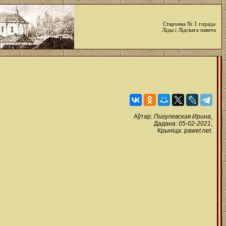
Старонка № 1 горада
Ліды і Лідскага павета
Аўтар:
Пигулевская Ирина
,
Дадана:
05-02-2021
,
Крыніца:
pawet.net
.