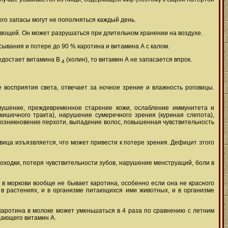
его запасы могут не пополняться каждый день.
 овощей. Он может разрушаться при длительном хранении на воздухе.
сывания и потере до 90 % каротина и витамина А с калом.
недостает витамина В
(холин), то витамин А не запасается впрок.
4
е восприятия света, отвечает за ночное зрение и влажность роговицы.
лушение, преждевременное старение кожи, ослабление иммунитета и
ишечного тракта), нарушение сумеречного зрения (куриная слепота),
, возникновение перхоти, выпадение волос, повышенная чувствительность
вица изъязвляется, что может привести к потере зрения. Дефицит этого
походки, потеря чувствительности зубов, нарушение менструаций, боли в
в моркови вообще не бывает каротина, особенно если она не красного
в растениях, и в организме питающихся ими животных, и в организме
каротина в молоке может уменьшаться в 4 раза по сравнению с летним
щающего витамин А.