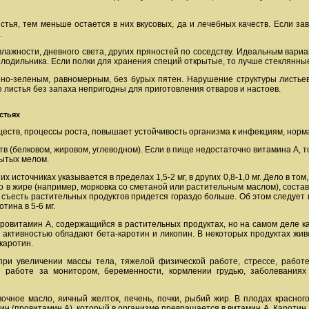
тья, тем меньше остается в них вкусовых, да и лечебных качеств. Если зав
.
ажности, дневного света, других пряностей по соседству. Идеальным вари
олодильника. Если полки для хранения специй открытые, то лучше стеклянны
но-зеленым, равномерным, без бурых пятен. Нарушение структуры листьев 
е листья без запаха непригодны для приготовления отваров и настоев.
стьях
еств, процессы роста, повышает устойчивость организма к инфекциям, норма
тв (белковом, жировом, углеводном). Если в пище недостаточно витамина А,
рытых мелом.
х источниках указывается в пределах 1,5-2 мг, в других 0,8-1,0 мг. Дело в то
о в жире (например, морковка со сметаной или растительным маслом), состав
тки, съесть растительных продуктов придется гораздо больше. Об этом следуе
тина в 5-6 мг.
провитамин А, содержащийся в растительных продуктах, но на самом деле к
активностью обладают бета-каротин и ликопин. В некоторых продуктах жив
 каротин.
при увеличении массы тела, тяжелой физической работе, стрессе, работ
 работе за монитором, беременности, кормлении грудью, заболеваниях
вочное масло, яичный желток, печень, почки, рыбий жир. В плодах красного
ин (провитамин А), который в организме превращается в витамин А. Каротин