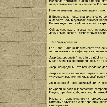
Издревле обитатели Сахары применяют л
лекарственного отвара или масла. И только
Именно ветвями лавра увенчивали императ
В Европу лавр попал сначала в качестве
облегчает боли в суставах, снимает напр
Варенн издал книгу «Французский повар», 
Сейчас лавр растет в странах с приморс
других выращивает и экспортирует эту пр
2. Общие сведения
Род Лавр (Laurus) насчитывает три осн
англоязычная классификация выделяет ок
Лавр благородный (лат. Láurus nóbilis) 
Малая Азия. На территории России он рас
Лавр благородный - это вечнозеленое дер
Лавр считали священным деревом, его в
«лауреат», выражения «лавровый венок (
Лавр азорский - декоративный вид. Расте
Камфорный лавр (Cinnamomum camphora) 
Индии, Шри Ланке, Индонезии, Малакке, 
Назван он так потому, что из него добы
камфору получают путем перегонки древе
камфоры мало.