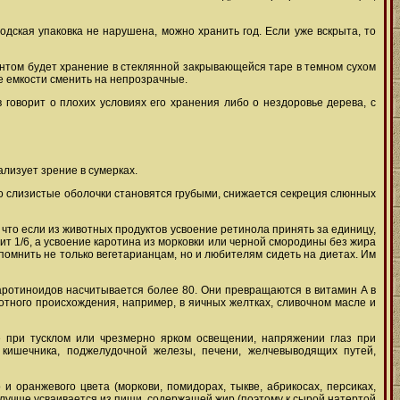
одская упаковка не нарушена, можно хранить год. Если уже вскрыта, то
антом будет хранение в стеклянной закрывающейся таре в темном сухом
е емкости сменить на непрозрачные.
говорит о плохих условиях его хранения либо о нездоровье дерева, с
лизует зрение в сумерках.
 то слизистые оболочки становятся грубыми, снижается секреция слюнных
м, что если из животных продуктов усвоение ретинола принять за единицу,
ит 1/6, а усвоение каротина из морковки или черной смородины без жира
т помнить не только вегетарианцам, но и любителям сидеть на диетах. Им
аротиноидов насчитывается более 80. Они превращаются в витамин A в
отного происхождения, например, в яичных желтках, сливочном масле и
е при тусклом или чрезмерно ярком освещении, напряжении глаз при
 кишечника, поджелудочной железы, печени, желчевыводящих путей,
 и оранжевого цвета (моркови, помидорах, тыкве, абрикосах, персиках,
 лучше усваивается из пищи, содержащей жир (поэтому к сырой натертой