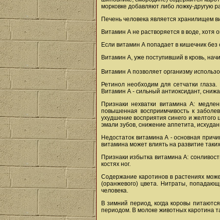
морковке добавляют либо ложку-другую ра
Печень человека является хранилищем вит
Витамин А не растворяется в воде, хотя 
Если витамин А попадает в кишечник без 
Витамин А, уже поступивший в кровь, нач
Витамин А позволяет организму использо
Ретинол необходим для сетчатки глаза. 
Витамин А - сильный антиоксидант, снижа
Признаки нехватки витамина А: медлен
повышенная восприимчивость к заболев
ухудшение восприятия синего и желтого ц
эмали зубов, снижение аппетита, исхудан
Недостаток витамина А - основная причи
витамина может влиять на развитие таких
Признаки избытка витамина А: сонливость
костях ног.
Содержание каротинов в растениях може
(оранжевого) цвета. Нитраты, попадающ
человека.
В зимний период, когда коровы питаютс
периодом. В молоке животных каротина т