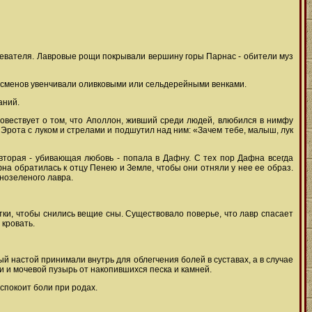
рачевателя. Лавровые рощи покрывали вершину горы Парнас - обители муз
ртсменов увенчивали оливковыми или сельдерейными венками.
аний.
овествует о том, что Аполлон, живший среди людей, влюбился в нимфу
рота с луком и стрелами и подшутил над ним: «Зачем тебе, малыш, лук
вторая - убивающая любовь - попала в Дафну. С тех пор Дафна всегда
а обратилась к отцу Пенею и Земле, чтобы они отняли у нее ее образ.
чнозеленого лавра.
и, чтобы снились вещие сны. Существовало поверье, что лавр спасает
 кровать.
 настой принимали внутрь для облегчения болей в суставах, а в случае
и и мочевой пузырь от накопившихся песка и камней.
спокоит боли при родах.