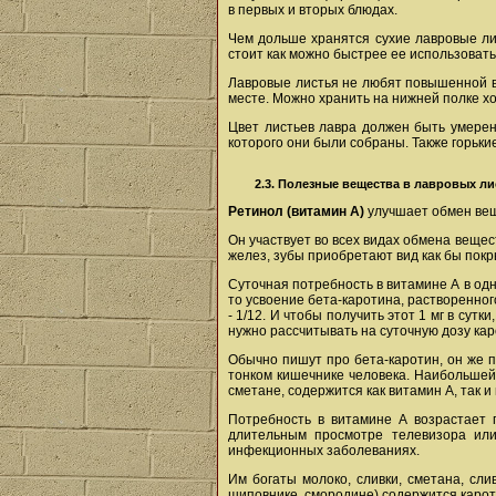
в первых и вторых блюдах.
Чем дольше хранятся сухие лавровые лис
стоит как можно быстрее ее использовать
Лавровые листья не любят повышенной вл
месте. Можно хранить на нижней полке х
Цвет листьев лавра должен быть умерен
которого они были собраны. Также горьки
2.3. Полезные вещества в лавровых ли
Ретинол (витамин А)
улучшает обмен вещ
Он участвует во всех видах обмена вещес
желез, зубы приобретают вид как бы пок
Суточная потребность в витамине А в одни
то усвоение бета-каротина, растворенног
- 1/12. И чтобы получить этот 1 мг в су
нужно рассчитывать на суточную дозу каро
Обычно пишут про бета-каротин, он же 
тонком кишечнике человека. Наибольшей 
сметане, содержится как витамин А, так и
Потребность в витамине А возрастает 
длительным просмотре телевизора или
инфекционных заболеваниях.
Им богаты молоко, сливки, сметана, сли
шиповнике, смородине) содержится карот