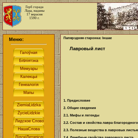
Герб горада
Ліды, наданы
17 верасня
1590 г.
Папярэдняя старонка: Іншае
Меню:
Лавровый лист
1. Предисловие
2. Общие сведения
2.1. Мифы и легенды
2.2. Состав и свойства лавра благородного
2.3. Полезные вещества в лавровых листья
2.4. Лечебные свойства лаврового листа