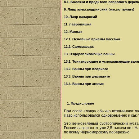
8.1. Болезни и вредители лаврового дерев
9. Лавр александрийский (масло таману)
10. Лавр канарский
11. Лавровишня
12. Массаж
12.1. Основные приемы массажа
12.2. Самомассаж
13. Оздоравливающие ванны
13.1. Тонизирующие и успокаивающие ван
13.2. Ванны при псориазе
13.3. Ванны при дерматите
13.4. Ванны при экземе
1. Предисловие
При слове «лавр» обычно вспоминают лав
Лавр использовался одновременно и как п
Это вечнозеленый субтропический куст
России лавр растет уже 2,5 тысячи лет. Н
по всему Черноморскому побережью.