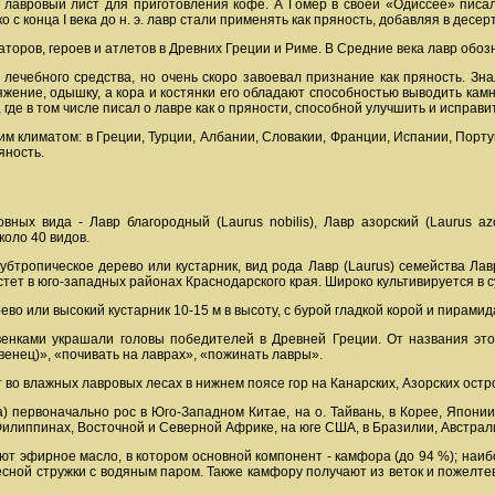
авровый лист для приготовления кофе. А Гомер в своей «Одиссее» писал,
 с конца I века до н. э. лавр стали применять как пряность, добавляя в десер
оров, героев и атлетов в Древних Греции и Риме. В Средние века лавр обоз
 лечебного средства, но очень скоро завоевал признание как пряность. Зна
яжение, одышку, а кора и костянки его обладают способностью выводить кам
где в том числе писал о лавре как о пряности, способной улучшить и исправит
ким климатом: в Греции, Турции, Албании, Словакии, Франции, Испании, Порт
яность.
овных вида - Лавр благородный (Laurus nobilis), Лавр азорский (Laurus
оло 40 видов.
- субтропическое дерево или кустарник, вид рода Лавр (Laurus) семейства Ла
тет в юго-западных районах Краснодарского края. Широко культивируется в 
ево или высокий кустарник 10-15 м в высоту, с бурой гладкой корой и пирами
енками украшали головы победителей в Древней Греции. От названия это
венец)», «почивать на лаврах», «пожинать лавры».
т во влажных лавровых лесах в нижнем поясе гор на Канарских, Азорских остр
первоначально рос в Юго-Западном Китае, на о. Тайвань, в Корее, Японии
Филиппинах, Восточной и Северной Африке, на юге США, в Бразилии, Австрал
вают эфирное масло, в котором основной компонент - камфора (до 94 %); на
сной стружки с водяным паром. Также камфору получают из веток и пожелте