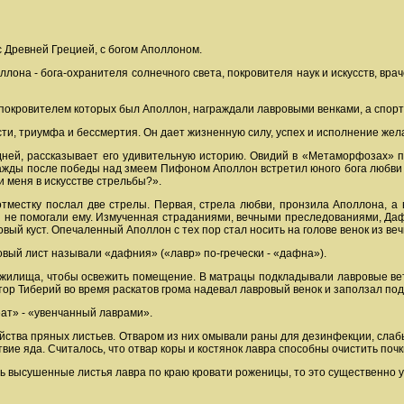
с Древней Грецией, с богом Аполлоном.
ллона - бога-охранителя солнечного света, покровителя наук и искусств, в
, покровителем которых был Аполлон, награждали лавровыми венками, а спо
ти, триумфа и бессмертия. Он дает жизненную силу, успех и исполнение жел
ней, рассказывает его удивительную историю. Овидий в «Метаморфозах» п
жды после победы над змеем Пифоном Аполлон встретил юного бога любви Э
 меня в искусстве стрельбы?».
отместку послал две стрелы. Первая, стрела любви, пронзила Аполлона, а 
 не помогали ему. Измученная страданиями, вечными преследованиями, Дафн
овый куст. Опечаленный Аполлон с тех пор стал носить на голове венок из ве
ровый лист называли «дафния» («лавр» по-гречески - «дафна»).
жилища, чтобы освежить помещение. В матрацы подкладывали лавровые ветк
ор Тиберий во время раскатов грома надевал лавровый венок и заползал под
ат» - «увенчанный лаврами».
ства пряных листьев. Отваром из них омывали раны для дезинфекции, слабый
вие яда. Считалось, что отвар коры и костянок лавра способны очистить почк
ь высушенные листья лавра по краю кровати роженицы, то это существенно у