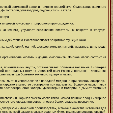
ипичный ароматный запах и приятно-горький вкус. Содержание эфирного
, фитостерин, углеводород лауран, слизи, сахара.
иновую.
ак пищевой консервант природного происхождения.
ок кишечника, улучшает всасывание питательных веществ в желудке.
ьным действием. Восстанавливает защитные функции кожи.
 кальций, калий, магний, фосфор, железо, натрий, марганец, цинк, медь,
е органические кислоты и другие компоненты. Жирное масло состоит из
ра, принимаемый внутрь, останавливает обильные месячные. Гиппократ
ей при родовых потугах. Арабский врач Разес использовал листья как
ринимали при болезнях мочевого пузыря и матки.
овы. Листья использовали в народной медицине при лечении лихорадки.
и наружно в качестве растирания при параличах. Эфирное масло лавра
я распространения холеры, дизентерии и малярии, а дым от сжигания
ния свечей и шариков вместо масла какао. Измельченные плоды и жирное
соточного клеща, при ревматических болях, спазмах, невралгии.
дитерском и ликерном производствах, а также в качестве источника для
чески во всей шкале кислых и соленых блюд, в консервировании овощей,