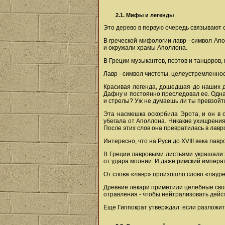
2.1. Мифы и легенды
Это дерево в первую очередь связывают 
В греческой мифологии лавр - символ Апо
и окружали храмы Аполлона.
В Греции музыкантов, поэтов и танцоров
Лавр - символ чистоты, целеустремленнос
Красивая легенда, дошедшая до наших д
Дафну и постоянно преследовал ее. Одна
и стрелы? Уж не думаешь ли ты превзойти
Эта насмешка оскорбила Эрота, и он в 
убегала от Аполлона. Никакие ухищрения
После этих слов она превратилась в лавр
Интересно, что на Руси до XVIII века лав
В Греции лавровыми листьями украшали 
от удара молнии. И даже римский императ
От слова «лавр» произошло слово «лауре
Древние лекари приметили целебные свой
отравления - чтобы нейтрализовать дейст
Еще Гиппократ утверждал: если разложит