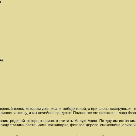
а
ны
ровый венок, которым увенчивали победителей, а при слове «лаврушка» - п
ряность в пищу, и как лечебное средство. Полное же его название - лавр бла
арник, родиной которого принято считать Малую Азию. По другим источн
аряду с такими растениями, как кипарис, фиговое дерево, смоковница, олива 