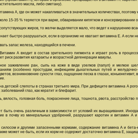
стительного масла, либо сметану).
амина А, где он может накапливаться в значительных количествах, поэтому 
около 15-35 % теряется при варке, обваривании кипятком и консервировании
сопутствующих жиров, то желчи выделяется мало, что ведет к нарушению вса
инает быстро разрушаться, если в организме не хватает витамина Е. А если 
вать запас железа, находящийся в печени.
Витамин А входит в состав зрительного пигмента и играет роль в процесс
ет риск развития катаракты и возрастной дегенерации макулы.
ное заживление ран, сыпь на коже в виде узелков (папул) и мелкое ше
аниям (особенно простудам, инфекциям дыхательных путей и желудочно-к
ветов, возникновение сухости глаз, ощущение песка в глазах, коньюнктивит
ие.
на детской слепоты в странах третьего мира. При дефиците витамина А рого
 заболеваний глаз, как кератит и блефарит.
, вялость, головная боль, покраснение лица, тошнота, рвота, расстройство 
т быть очень различным в зависимости от условий их выращивания. Иногда 
ие в почву из минеральных удобрений, разрушают каротин и витамин А и 
я силосом и другими запасенными кормами, содержание витамина А и бета-
акже может не быть, если их корм не содержит достаточно витамина Е, защи