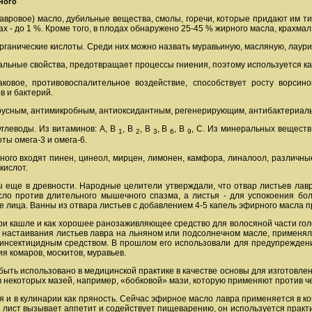
дного
авровое) масло, дубильные вещества, смолы, горечи, которые придают им т
дах - до 1 %. Кроме того, в плодах обнаружено 25-45 % жирного масла, крахмал
органические кислоты. Среди них можно назвать муравьиную, масляную, лаур
альные свойства, предотвращает процессы гниения, поэтому используется к
ковое, противовоспалительное воздействие, способствует росту ворсин
в и бактерий.
русным, антимикробным, антиоксидантным, регенерирующим, антибактериал
 углеводы. Из витаминов: А, В
, В
, В
, В
, В
, С. Из минеральных веществ:
1
2
3
6
9
ты омега-3 и омега-6.
ного входят пинен, цинеол, мирцен, лимонен, камфора, линалоол, различны
кислот.
 еще в древности. Народные целители утверждали, что отвар листьев лав
ло против длительного мышечного спазма, а листья - для успокоения бол
е лица. Ванны из отвара листьев с добавлением 4-5 капель эфирного масла п
и кашле и как хорошее ранозаживляющее средство для волосяной части гол
 настаивания листьев лавра на льняном или подсолнечном масле, применял
нсектицидным средством. В прошлом его использовали для предупреждени
я комаров, москитов, муравьев.
 быть использовано в медицинской практике в качестве основы для изготовле
в некоторых мазей, например, «бобковой» мази, которую применяют против че
 и в кулинарии как пряность. Сейчас эфирное масло лавра применяется в кон
лист вызывает аппетит и содействует пищеварению, он используется практи