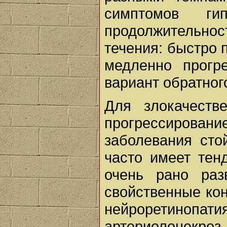
симптомов ги
продолжительн
течения: быстро 
медленно прогр
вариант обратног
Для злокачеств
прогрессирова
заболевания сто
часто имеет те
очень рано раз
свойственные ко
нейроретино
артериолонекроз 