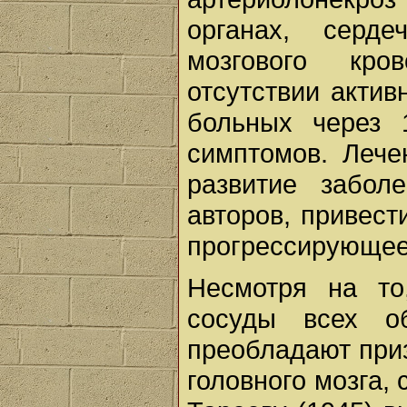
органах, серде
мозгового кро
отсутствии актив
больных через 
симптомов. Лече
развитие забо
авторов, привест
прогрессирующее
Несмотря на то
сосуды всех о
преобладают при
головного мозга, 