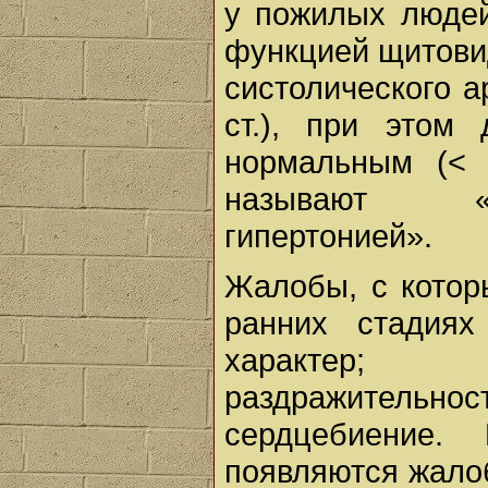
у пожилых людей
функцией щитови
систолического а
ст.), при этом 
нормальным (< 
называют «из
гипертонией».
Жалобы, с котор
ранних стадиях
характер; о
раздражительно
сердцебиение.
появляются жало