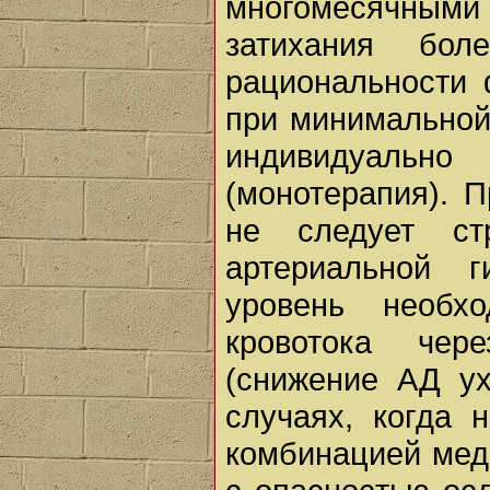
многомесячными
затихания бол
рациональности 
при минимальной
индивидуаль
(монотерапия). 
не следует ст
артериальной г
уровень необх
кровотока чер
(снижение АД ух
случаях, когда 
комбинацией мед