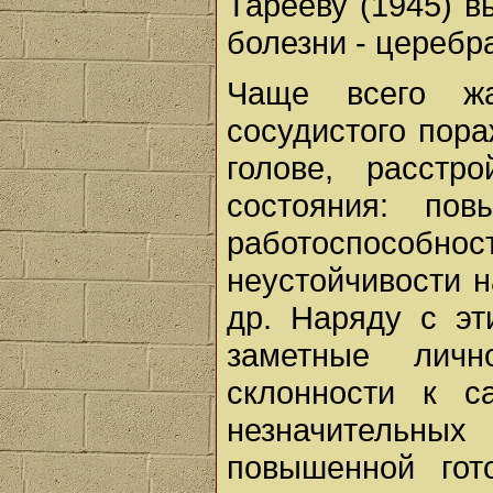
Тарееву (1945) 
болезни - церебр
Чаще всего ж
сосудистого пора
голове, расстр
состояния: пов
работоспосо
неустойчивости 
др. Наряду с э
заметные личн
склонности к 
незначительн
повышенной гот