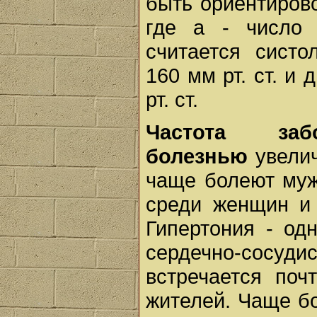
быть ориентиров
где а - число
считается систо
160 мм рт. ст. и
рт. ст.
Частота забо
болезнью
увелич
чаще болеют муж
среди женщин и 
Гипертония - од
сердечно-сосудис
встречается поч
жителей. Чаще б