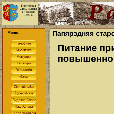
Герб горада
Ліды, наданы
17 верасня
1590 г.
Папярэдняя старо
Меню:
Питание пр
повышенно