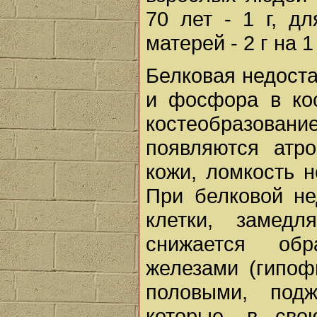
70 лет - 1 г, 
матерей - 2 г на 1
Белковая недост
и фосфора в кос
костеобразова
появляются атр
кожи, ломкость н
При белковой не
клетки, замедл
снижается обр
железами (гипоф
половыми, подж
которые, в сво