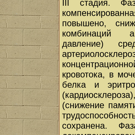
III стадия. Фа
компенсирован
повышено, сниж
комбинаций ан
давление) сре
артериолос
концентрационн
кровотока, в мо
белка и эритро
(кардиосклеро
(снижение памяти
трудоспособно
сохранена. Фа