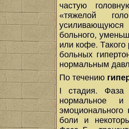
частую головн
«тяжелой голо
усиливающуюс
больного, умень
или кофе. Такого
больных гиперто
нормальным давл
По течению
гипе
I стадия. Фаза
нормальное 
эмоционального 
боли и некотор