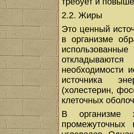
требует и повыше
2.2. Жиры
Это ценный источ
в организме обр
использованны
откладываютс
необходимости и
источника эн
(холестерин, фо
клеточных оболоч
В организме 
промежуточных 