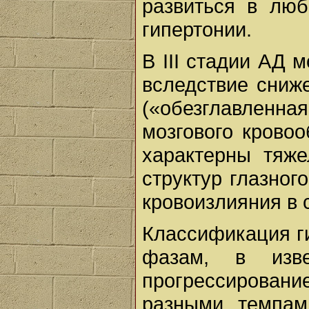
развиться в люб
гипертонии.
В III стадии АД м
вследствие сниж
(«обезглавленн
мозгового кровоо
характерны тяж
структур глазног
кровоизлияния в с
Классификация ги
фазам, в изв
прогрессирова
разными темпам