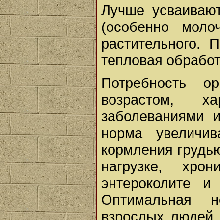
Лучше усваивают
(особенно моло
растительного. 
тепловая обработ
Потребность о
возрастом, х
заболеваниями и
норма увеличи
кормления грудью
нагрузке, хрон
энтероколите и
Оптимальная н
взрослых людей 