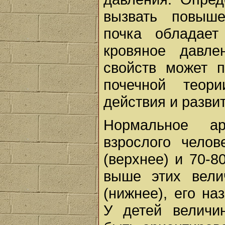
вызвать повыше
почка обладае
кровяное давле
свойств может 
почечной теор
действия и разви
Нормальное ар
взрослого челов
(верхнее) и 70-8
выше этих вели
(нижнее), его н
У детей величи