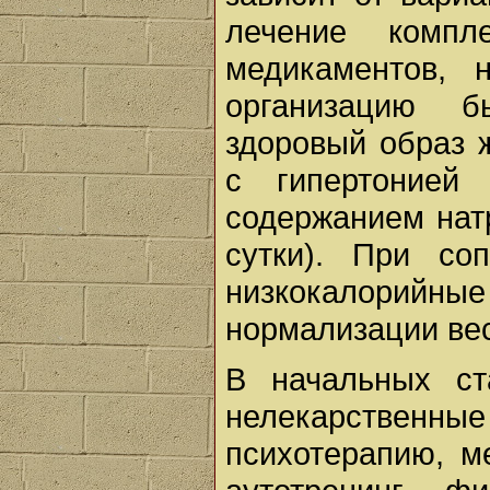
лечение компл
медикаментов, 
организацию 
здоровый образ 
с гипертонией
содержанием натр
сутки). При со
низкокалори
нормализации ве
В начальных ст
нелекарственны
психотерапию, м