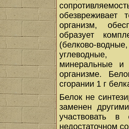
сопротивляем
обезвреживает 
организм, обе
образует комп
(белково-водн
углеводные, 
минеральные и 
организме. Бел
сгорании 1 г белк
Белок не синтези
заменен другим
участвовать в
недостаточном со