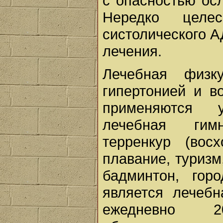
с опасностью ос
Нередко целес
систолического А
лечения.
Лечебная физк
гипертонией и во
применяются у
лечебная гимн
терренкур (вос
плавание, туризм
бадминтон, гор
является лечебн
ежедневно 2