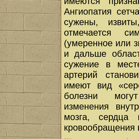
имеются призна
Ангиопатия сетч
сужены, извиты
отмечается сим
(умеренное или 
и дальше област
сужение в мест
артерий станов
имеют вид «сер
болезни могу
изменения внут
мозга, сердца 
кровообращения в