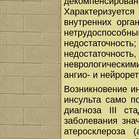
декомпенсированн
Характеризуетс
внутренних орга
нетрудоспособ
недостаточнос
недостаточн
неврологически
ангио- и нейрорет
Возникновение и
инсульта само п
диагноза III ст
заболевания зна
атеросклероза 