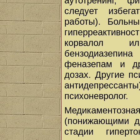
аутотренинг, ф
следует избег
работы). Больн
гиперреактивнос
корвалол ил
бензодиазепин
феназепам и др
дозах. Другие пс
антидепрессант
психоневролог.
Медикаментозн
(понижающими да
стадии гиперт