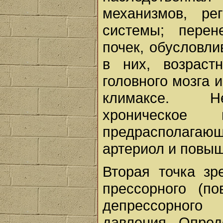
механизмов, ре
системы; пере
почек, обусловл
в них, возраст
головного мозга 
климаксе. Не
хроническое
предрасполагаю
артериол и повыш
Вторая точка зр
прессорного (п
депрессорног
давления. Опред