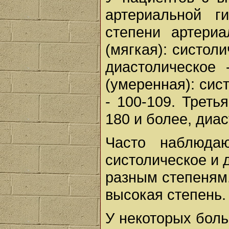
артериаль­ной 
степени артериа
(мягкая): систоли
диастолическое 
(умеренная): сис
- 100-109. Треть
180 и более, диас
Часто наблюдаю
систолическое и 
разным степеням.
высокая степень.
У некоторых боль