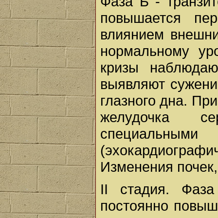
Фаза Б - транзи
повышается пер
влиянием внешни
нормальному уро
кризы наблюдаю
выявляют сужени
глазного дна. Пр
желудочка се
специальным
(эхокардиогра
Изменения почек, 
II стадия. Фаз
постоянно повыше