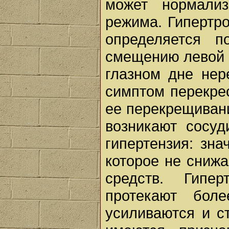
может нормали
режима. Гипертр
определяется п
смещению левой 
глазном дне нер
симптом перекрес
ее перекрещивани
возникают сосуд
гипертензия: зн
которое не сниж
средств. Гипе
протекают бол
усиливаются и с