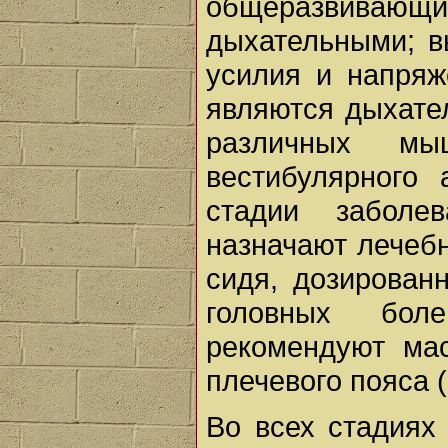
общеразвивающ
дыхательными; в
усилия и напря
являются дыхате
различных мы
вестибулярного 
стадии заболе
назначают лечеб
сидя, дозирован
головных бол
рекомендуют ма
плечевого пояса (
Во всех стадиях