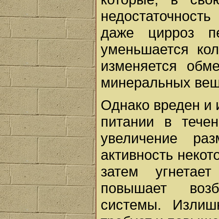
недостаточность
даже цирроз пе
уменьшается кол
изменяется обме
минеральных вещ
Однако вреден и 
питании в тече
увеличение ра
активность некот
затем угнетае
повышает возб
системы. Излиш