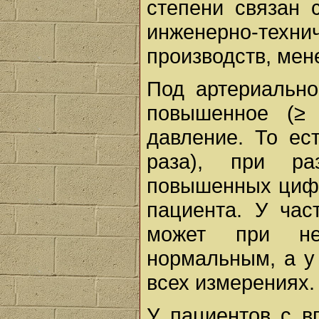
степени связан 
инженерно-техн
производств, мен
Под артериально
повышен­ное (≥
давление. То ес
раза), при ра
повышенных цифр
пациента. У час
может при нек
нормальным, а у
всех измерениях.
У пациентов с в