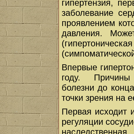
гипертензия, пер
заболевание сер
проявлением кот
давления. Може
(гипертониче
(симпоматической
Впервые гипертон
году. Причины
болезни до конц
точки зрения на е
Первая исходит 
регуляции сосуди
наследственна