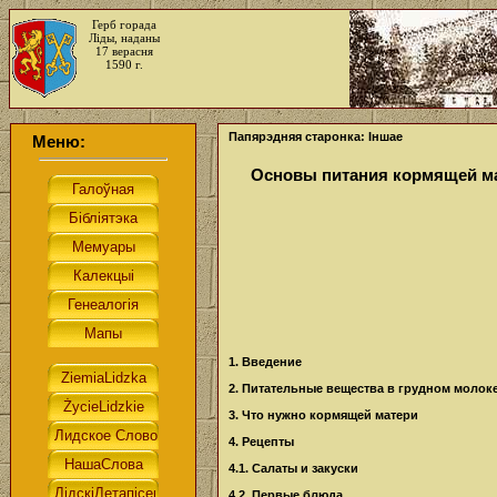
Герб горада
Ліды, наданы
17 верасня
1590 г.
Папярэдняя старонка: Іншае
Меню:
Основы питания кормящей м
1. Введение
2. Питательные вещества в грудном молок
3. Что нужно кормящей матери
4. Рецепты
4.1. Салаты и закуски
4.2. Первые блюда