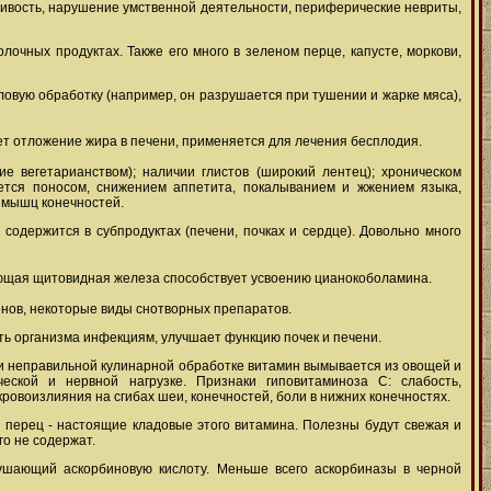
ливость, нарушение умственной деятельности, периферические невриты,
лочных продуктах. Также его много в зеленом перце, капусте, моркови,
ловую обработку (например, он разрушается при тушении и жарке мяса),
ет отложение жира в печени, применяется для лечения бесплодия.
е вегетарианством); наличии глистов (широкий лентец); хроническом
ляется поносом, снижением аппетита, покалыванием и жжением языка,
и мышц конечностей.
одержится в субпродуктах (печени, почках и сердце). Довольно много
ающая щитовидная железа способствует усвоению цианокоболамина.
енов, некоторые виды снотворных препаратов.
ть организма инфекциям, улучшает функцию почек и печени.
или неправильной кулинарной обработке витамин вымывается из овощей и
ской и нервной нагрузке. Признаки гиповитаминоза С: слабость,
кровоизлияния на сгибах шеи, конечностей, боли в нижних конечностях.
 перец - настоящие кладовые этого витамина. Полезны будут свежая и
го не содержат.
ушающий аскорбиновую кислоту. Меньше всего аскорбиназы в черной