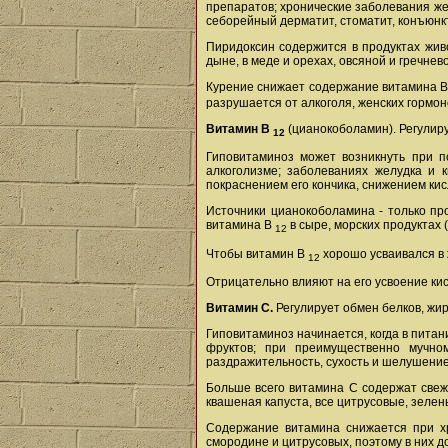
препаратов; хронические заболевания же
себорейный дерматит, стоматит, конъюнк
Пиридоксин содержится в продуктах живо
дыне, в меде и орехах, овсяной и гречнев
Курение снижает содержание витамина 
разрушается от алкоголя, женских гормон
Витамин В
(цианокоболамин). Регулир
12
Гиповитаминоз может возникнуть при п
алкоголизме; заболеваниях желудка и 
покраснением его кончика, снижением ки
Источники цианокоболамина - только пр
витамина В
в сыре, морских продуктах (
12
Чтобы витамин В
хорошо усваивался в 
12
Отрицательно влияют на его усвоение ки
Витамин С.
Регулирует обмен белков, жи
Гиповитаминоз начинается, когда в пита
фруктов; при преимущественно мучно
раздражительность, сухость и шелушение 
Больше всего витамина С содержат свеж
квашеная капуста, все цитрусовые, зелен
Содержание витамина снижается при хр
смородине и цитрусовых, поэтому в них 