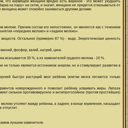
том, что кормящей женщине вредно есть жареное - это может ухудшить
арка на пару» на сетке, и значит, женщине не придется отказываться от
ды женщина может спокойно заниматься другими делами.
ом молоке. Причем состав его непостоянен, он меняется как с течением
 понятия «переднее молоко» и «заднее молоко».
 веществ. Остальное (примерно 87 %) - вода. Энергетическая ценность
 магний, фосфор, калий, натрий, цинк.
ка всасывается 30 %, а из заменителей грудного молока - 10 %.
и не только являются источником энергии, но и стимулируют развитие в
ергией быстро растущий мозг ребёнка (клетки мозга питаются только
ерментов новорожденного и помогает ребёнку усваивать жиры. Липаза
меют сильное противовирусное и антипротозойное (против простейших)
 молоко утоляет жажду ребенка, а заднее, в конце кормления, насыщает
е отпустит.
 самом лучшем заменителе.