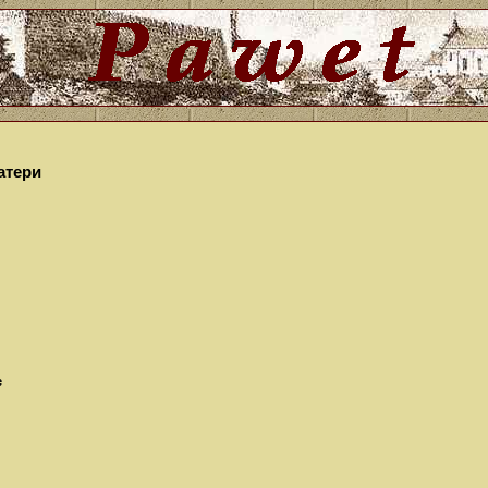
атери
е