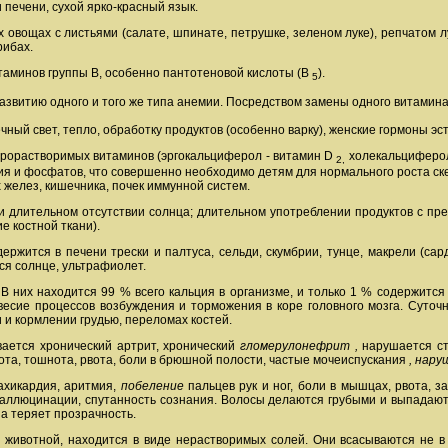
печени, сухой ярко-красный язык.
овощах с листьями (салате, шпинате, петрушке, зеленом луке), репчатом лу
рибах.
таминов группы В, особенно пантотеновой кислоты (В
).
5
азвитию одного и того же типа анемии. Посредством замены одного витамина
чный свет, тепло, обработку продуктов (особенно варку), женские гормоны эс
ирорастворимых витаминов (эргокальциферол - витамин D
холекальциферол
2,
ия и фосфатов, что совершенно необходимо детям для нормального роста скел
желез, кишечника, почек иммунной систем.
и длительном отсутствии солнца; длительном употреблении продуктов с пре
е костной ткани).
ржится в печени трески и палтуса, сельди, скумбрии, тунце, макрели (сар
ся солнце, ультрафиолет.
. В них находится 99 % всего кальция в организме, и только 1 % содержится
есие процессов возбуждения и торможения в коре головного мозга. Суточна
 и кормлении грудью, переломах костей.
вается хронический артрит, хронический
гломерулонефрит
,
нарушается ст
та, тошнота, рвота, боли в брюшной полости, частые мочеиспускания
,
нару
ахикардия, аритмия,
побеление
пальцев рук и ног, боли в мышцах, рвота, 
аллюцинации, спутанность сознания. Волосы делаются грубыми и выпадают; 
за теряет прозрачность.
и животной, находится в виде нерастворимых солей. Они всасываются не в 