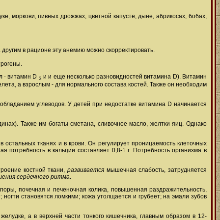
ке, моркови, пивных дрожжах, цветной капусте, дыне, абрикосах, бобах,
 другим в рационе эту анемию можно скорректировать.
трогены.
 - витамин D
и и еще несколько разновидностей витамина D). Витамин
3
ета, а взрослым - для нормального состава костей. Также он необходим
обладанием углеводов. У детей при недостатке витамина D начинается
динах). Также им богаты сметана, сливочное масло, желтки яиц. Однако
 в остальных тканях и в крови. Он регулирует проницаемость клеточных
я потребность в кальции составляет 0,8-1 г. Потребность организма в
роение костной ткани,
развивается
мышечная слабость, затрудняется
шения сердечного ритма
.
запоры, почечная и печеночная колика, повышенная раздражительность,
ногти становятся ломкими; кожа утолщается и грубеет; на эмали зубов
желудке, а в верхней части тонкого кишечника, главным образом в 12-