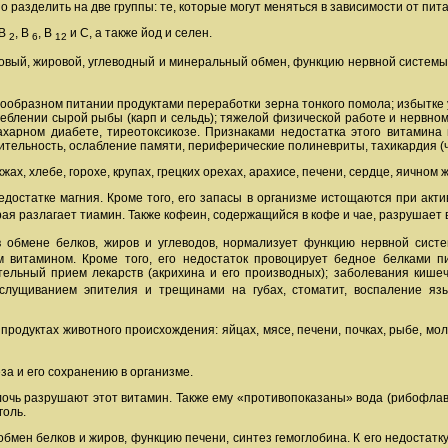
 разделить на две группы: те, которые могут меняться в зависимости от пита
 В
, В
, В
и С, а также йод и селен.
2
6
12
овый, жировой, углеводный и минеральный обмен, функцию нервной систем
ообразном питании продуктами переработки зерна тонкого помола; избытке 
еблении сырой рыбы (карп и сельдь); тяжелой физической работе и нервно
ахарном диабете, тиреотоксикозе. Признаками недостатка этого витамина
тельность, ослабление памяти, периферические полиневриты, тахикардия (ча
ах, хлебе, горохе, крупах, грецких орехах, арахисе, печени, сердце, яичном ж
достатке магния. Кроме того, его запасы в организме истощаются при акти
ая разлагает тиамин. Также кофеин, содержащийся в кофе и чае, разрушает
в обмене белков, жиров и углеводов, нормализует функцию нервной систе
м витамином. Кроме того, его недостаток провоцирует бедное белками п
тельный прием лекарств (акрихина и его производных); заболевания кише
слущиванием эпителия и трещинами на губах, стоматит, воспаление язык
продуктах животного происхождения: яйцах, мясе, печени, почках, рыбе, мо
а и его сохранению в организме.
очь разрушают этот витамин. Также ему «противопоказаны» вода (рибофлав
голь.
обмен белков и жиров, функцию печени, синтез гемоглобина. К его недостат