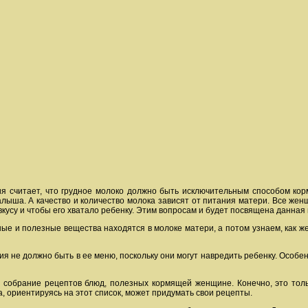
 считает, что грудное молоко должно быть исключительным способом корм
лыша. А качество и количество молока зависят от питания матери. Все женщи
кусу и чтобы его хватало ребенку. Этим вопросам и будет посвящена данная 
ые и полезные вещества находятся в молоке матери, а потом узнаем, как ж
ния не должно быть в ее меню, поскольку они могут навредить ребенку. Особе
собрание рецептов блюд, полезных кормящей женщине. Конечно, это тольк
 ориентируясь на этот список, может придумать свои рецепты.