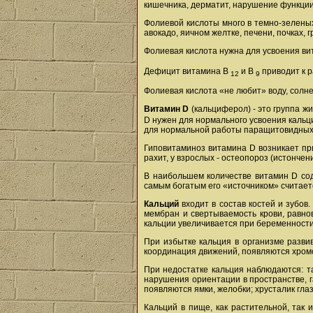
кишечника, дерматит, нарушение функции 
Фолиевой кислоты много в темно-зеленых 
авокадо, яичном желтке, печени, почках, г
Фолиевая кислота нужна для усвоения ви
Дефицит витамина В
и В
приводит к р
12
9
Фолиевая кислота «не любит» воду, солне
Витамин D
(кальциферол) - это группа ж
D нужен для нормального усвоения кальц
для нормальной работы паращитовидных 
Гиповитаминоз витамина D возникает пр
рахит, у взрослых - остеопороз (истончени
В наибольшем количестве витамин D соде
самым богатым его «источником» считает
Кальций
входит в состав костей и зубов
мембран и свертываемость крови, равнов
кальции увеличивается при беременности
При избытке кальция в организме разви
координация движений, появляются хромо
При недостатке кальция наблюдаются: т
нарушения ориентации в пространстве, г
появляются ямки, желобки; хрусталик гла
Кальций в пище, как растительной, так 