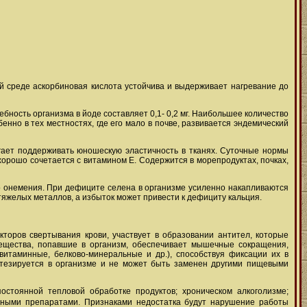
ой среде аскорбиновая кислота устойчива и выдерживает нагревание до
ность организма в йоде составляет 0,1- 0,2 мг. Наибольшее количество
енно в тех местностях, где его мало в почве, развивается эндемический
огает поддерживать юношескую эластичность в тканях. Суточные нормы
н хорошо сочетается с витамином Е. Содержится в морепродуктах, почках,
во онемения. При дефиците селена в организме усиленно накапливаются
 тяжелых металлов, а избыток может привести к дефициту кальция.
кторов свертывания крови, участвует в образовании антител, которые
ещества, попавшие в организм, обеспечивает мышечные сокращения,
витаминные, белково-минеральные и др.), способствуя фиксации их в
синтезируется в организме и не может быть заменен другими пищевыми
остоянной тепловой обработке продуктов; хроническом алкоголизме;
дными препаратами. Признаками недостатка будут нарушение работы