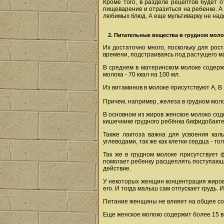
Кроме того, в разделе рецептов будет 
пищеварение и отразиться на ребенке. А 
любимых блюд. А еще мультиварку не над
2. Питательные вещества в грудном моло
Их достаточно много, поскольку для рос
времени, подстраиваясь под растущего м
В среднем в материнском молоке содержи
молока - 70 ккал на 100 мл.
Из витаминов в молоке присутствуют А, В
Причем, например, железа в грудном молок
В основном из жиров женское молоко сод
кишечнике грудного ребёнка бифидобакте
Также лактоза важна для усвоения каль
углеводами, так же как клетки сердца - т
Так же в грудном молоке присутствует 
помогает ребенку расщеплять поступающ
действие.
У некоторых женщин концентрация жиров 
его. И тогда малыш сам отпускает грудь. 
Питание женщины не влияет на общее сод
Еще женское молоко содержит более 15 в