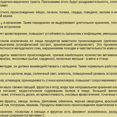
лудочно-кишечного тракта. Признаками этого будут раздражительность, сон
тивит.
тного происхождения: яйцах, печени, почках, сердце, говядине, молоке и мо
ой кашах.
B
в организме. Также пиридоксин не выдерживает длительное хранение, теп
6
ов эстрогенов.
ует кроветворение, повышает устойчивость организма к инфекциям, уменьша
олном исключении из пищи продуктов животного происхождения (увлечени
кишечника (атрофический гастрит, хронический энтероколит). Это прояв
слотности желудочного сока, нарушениями походки и чувствительности кожи 
одукты животного происхождения, причем наибольшее количество витамина с
крабах, лососевых рыбах, сардинах), несколько меньше - в мясе и птице.
желудке, он должен взаимодействовать с кальцием. Также нормально работ
слоты и щелочи, вода, солнечный свет, алкоголь, повышенный уровень эстрог
ров, углеводов, проницаемость стенок капилляров, повышает сопротивляемос
нии мало свежих овощей, фруктов и ягод; когда при неправильном хранении 
м питании, недостаточном содержании белков в пище, большой физиче
кожи, отечность десен, их кровоточивость, носовые кровотечения, точечные 
ие фрукты, овощи, зелень. Шиповник, облепиха, черная смородина, красный
ый лук, петрушка, морковь. Продукты животного происхождения практически е
анении, поскольку в овощах и фруктах есть фермент аскорбиназа, разр
дольше сохраняется витамин С.