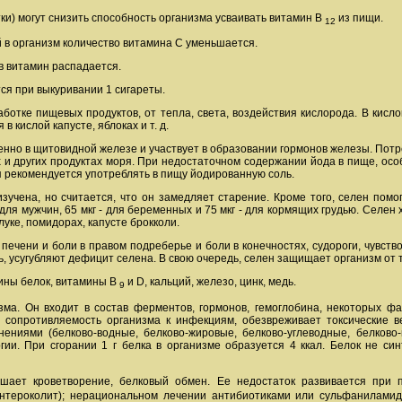
тки) могут снизить способность организма усваивать витамин В
из пищи.
12
 в организм количество витамина С уменьшается.
в витамин распадается.
ся при выкуривании 1 сигареты.
ботке пищевых продуктов, от тепла, света, воздействия кислорода. В кисл
 кислой капусте, яблоках и т. д.
но в щитовидной железе и участвует в образовании гормонов железы. Потреб
 и других продуктах моря. При недостаточном содержании йода в пище, особ
я рекомендуется употреблять в пищу йодированную соль.
зучена, но считается, что он замедляет старение. Кроме того, селен пом
- для мужчин, 65 мкг - для беременных и 75 мкг - для кормящих грудью. Селе
уке, помидорах, капусте брокколи.
ечени и боли в правом подреберье и боли в конечностях, судороги, чувст
ь, усугубляют дефицит селена. В свою очередь, селен защищает организм от
ины белок, витамины В
и D, кальций, железо, цинк, медь.
9
ма. Он входит в состав ферментов, гормонов, гемоглобина, некоторых фа
сопротивляемость организма к инфекциям, обезвреживает токсические в
ениями (белково-водные, белково-жировые, белково-углеводные, белково-
ргии. При сгорании 1 г белка в организме образуется 4 ккал. Белок не 
шает кроветворение, белковый обмен. Ее недостаток развивается при п
энтероколит); нерациональном лечении антибиотиками или сульфанилами