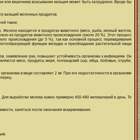
ни или кишечника всасывание кальция может быть затруднено. Вроде бы
ся кальций молочных продуктов.
ной ткани.
. Железо находится в продуктах животного (мясо, рыба, яичный желток,
елезо из продуктов животного происхождения (около 20 %). Этот процесс
ного происхождения (до 5 %), так как основной процесс переваривания
ислотообразующей функции желудка и преобладании растительной пищи
ов, заживление ран, повышает устойчивость организма к инфекциям. Он
вляются мясо, продукты моря, голландский сыр, яйца, бобовые, отруби,
организма в меди составляет 2 мг. При его недостаточности в организме
 перец.
. Для выработки молока нужно примерно 450-480 килокалорий в день. То
имости, заняться после окончания вскармливания.
ным.