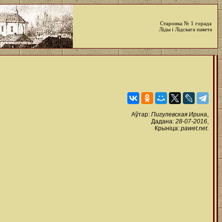
Старонка № 1 горада
Ліды і Лідскага павета
Аўтар:
Пигулевская Ирина
,
Дадана:
28-07-2016
,
Крыніца:
pawet.net
.