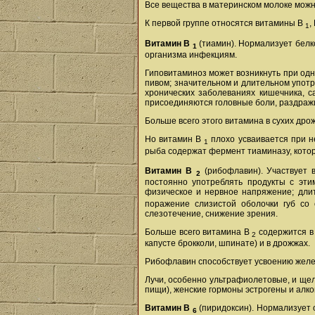
Все вещества в материнском молоке можно
К первой группе относятся витамины В
,
1
Витамин В
(тиамин). Нормализует белк
1
организма инфекциям.
Гиповитаминоз может возникнуть при одн
пивом; значительном и длительном употр
хронических заболеваниях кишечника, с
присоединяются головные боли, раздражи
Больше всего этого витамина в сухих дрожж
Но витамин В
плохо усваивается при не
1
рыба содержат фермент тиаминазу, котор
Витамин B
(рибофлавин). Участвует 
2
постоянно употреблять продукты с эти
физическое и нервное напряжение; дли
поражение слизистой оболочки губ со 
слезотечение, снижение зрения.
Больше всего витамина В
содержится в 
2
капусте брокколи, шпинате) и в дрожжах.
Рибофлавин способствует усвоению желез
Лучи, особенно ультрафиолетовые, и щел
пищи), женские гормоны эстрогены и алко
Витамин В
(пиридоксин). Нормализует 
6