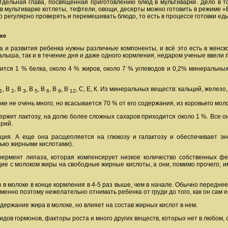
отдельная глава, посвященная приготовлению блюд в мультиварке. Дело в 
в мультиварке котлеты, тефтели, овощи, десерты можно готовить в режиме «В
о регулярно проверять и перемешивать блюдо, то есть в процессе готовки е
ке
та и развития ребенка нужны различные компоненты, и всё это есть в женск
алыша, так и в течение дня и даже одного кормления, недаром ученые ввели
тся 1 % белка, около 4 % жиров, около 7 % углеводов и 0,2% минеральных
, В
, В
, В
, В
, В
, В
, С, Е, К. Из минеральных веществ: кальций, железо,
1
2
3
5
6
9
12
е не очень много, но всасывается 70 % от его содержания, из коровьего моло
ержит лактозу, на долю более сложных сахаров приходится около 1 %. Все он
рий.
ция. А еще она расщепляется на глюкозу и галактозу и обеспечивает эн
олько жирными кислотами).
фермент липаза, которая компенсирует низкое количество собственных ф
ие с молоком жиры на свободные жирные кислоты, а они, помимо прочего, и
в молоке в конце кормления в 4-5 раз выше, чем в начале. Обычно переднее
Именно поэтому нежелательно отнимать ребенка от груди до того, как он сам е
ержание жира в молоке, но влияет на состав жирных кислот в нем.
идов гормонов, факторы роста и много других веществ, которых нет в любом,