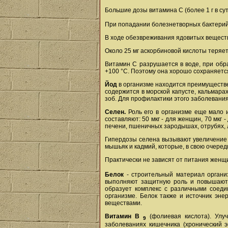
Большие дозы витамина С (более 1 г в су
При попадании болезнетворных бактерий
В ходе обезвреживания ядовитых вещест
Около 25 мг аскорбиновой кислоты теряет
Витамин С разрушается в воде, при обра
+100 °С. Поэтому она хорошо сохраняется в
Йод
в организме находится преимуществен
содержится в морской капусте, кальмарах
зоб. Для профилактики этого заболевани
Селен.
Роль его в организме еще мало и
составляют: 50 мкг - для женщин, 70 мкг 
печени, пшеничных зародышах, отрубях, л
Гипердозы селена вызывают увеличение п
мышьяк и кадмий, которые, в свою очеред
Практически не зависят от питания женщ
Белок
- строительный материал организ
выполняют защитную роль и повышают 
образует комплекс с различными соедин
организме. Белок также и источник эне
веществами.
Витамин В
(фолиевая кислота). Улуч
9
заболеваниях кишечника (хронический 