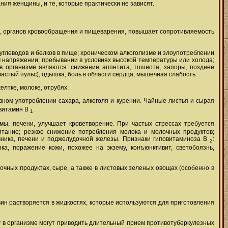
ния женщины, и те, которые практически не зависят.
ы, органов кровообращения и пищеварения, повышает сопротивляемость
углеводов и белков в пище; хроническом алкоголизме и злоупотреблении
м напряжении; пребывании в условиях высокой температуры или холода;
 в организме являются: снижение аппетита, тошнота, запоры, позднее
стый пульс), одышка, боль в области сердца, мышечная слабость.
елтке, молоке, отрубях.
вном употреблении сахара, алкоголя и курении. Чайные листья и сырая
 витамин В
.
1
мы, печени, улучшает кроветворение. При частых стрессах требуется
итание; резкое снижение потребления молока и молочных продуктов;
чника, печени и поджелудочной железы. Признаки гиповитаминоза В
:
2
а, поражение кожи, похожее на экзему, конъюнктивит, светобоязнь,
лочных продуктах, сыре, а также в листовых зеленых овощах (особенно в
ин растворяется в жидкостях, которые используются для приготовления
ку в организме могут приводить длительный прием противотуберкулезных