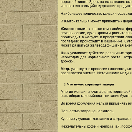
перстной кишке. Здесь на всасывание ок
человек ест кальцийсодержащие продукты 
Наибольшее количество кальция содержитс
Избыток кальция может приводить к дефиц
Железо
входит в состав гемоглобина, фе
печень, легкие, сухая кровь) и растител
происходит в желудке в присутствии сво
последних происходит в кишечнике. Сут
может развиться железодефицитная ане
Цинк
усиливает действие различных горм
необходим для нормального роста. Потре
дрожжи.
Медь
участвует в процессе тканевого дых
развивается анемия. Источниками меди явл
3. Что нужно кормящей матери
Многие женщины считают, что кормящей м
есть общая калорийность питания будет с
Во время кормления нельзя применять ни
Полностью запрещен алкоголь.
Курение ухудшает лактацию и сокращает 
Нежелательны кофе и крепкий чай, поско