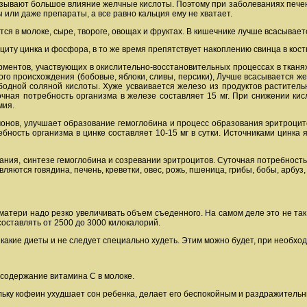
азывают большое влияние желчные кислоты. Поэтому при заболеваниях пече
или даже препараты, а все равно кальция ему не хватает.
я в молоке, сыре, твороге, овощах и фруктах. В кишечнике лучше всасывает
иту цинка и фосфора, в то же время препятствует накоплению свинца в кост
рментов, участвующих в окислительно-восстановительных процессах в тканях
ьного происхождения (бобовые, яблоки, сливы, персики), Лучше всасывается ж
бодной соляной кислоты. Хуже усваивается железо из продуктов раститель
очная потребность организма в железе составляет 15 мг. При снижении к
мия.
онов, улучшает образование гемоглобина и процесс образования эритроцит
бность организма в цинке составляет 10-15 мг в сутки. Источниками цинка я
ания, синтезе гемоглобина и созревании эритроцитов. Суточная потребность 
яются говядина, печень, креветки, овес, рожь, пшеница, грибы, бобы, арбуз,
атери надо резко увеличивать объем съеденного. На самом деле это не так
оставлять от 2500 до 3000 килокалорий.
какие диеты и не следует специально худеть. Этим можно будет, при необход
содержание витамина С в молоке.
льку кофеин ухудшает сон ребенка, делает его беспокойным и раздражитель